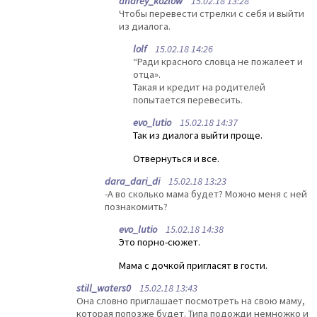
andrey_kozlow
15.02.18 13:28
Чтобы перевести стрелки с себя и выйти
из диалога.
lolf
15.02.18 14:26
“Ради красного словца не пожалеет и
отца».
Такая и кредит на родителей
попытается перевесить.
evo_lutio
15.02.18 14:37
Так из диалога выйти проще.
Отвернуться и все.
dara_dari_di
15.02.18 13:23
-А во сколько мама будет? Можно меня с ней
познакомить?
evo_lutio
15.02.18 14:38
Это порно-сюжет.
Мама с дочкой пригласят в гости.
still_waters0
15.02.18 13:43
Она словно приглашает посмотреть на свою маму,
которая попозже будет. Типа подожди немножко и