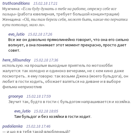
truthconditions
15.02.18 17:21
Мужчина:
«Если буду думать о тебе на работе, отрежу себе все
пальцы»
(работа ювелирная, требует большой концентрации)
Женщина:
«Ой, ты там береги себя, может быть, какие-то перчатки
купи потолще, мало ли»
.
evo_lutio
15.02.18 17:26
Все же он довольно прямолинейно говорит, что она его сильно
волнует, а она понимает этот момент прекрасно, просто дает
совет.
here_tillsunday
15.02.18 17:36
использую. на прошлые выходные приятель по мотохобби
жалуется: так холодно и одиноко вечерами, не с кем кино даже
посмотреть.. я ему говорю: так возьми Джека (моего бульдога), он
любит в гости ходить, обожает валяться на диване и в выборе
фильма неприхотлив
groonya
15.02.18 17:59
Звучит так, будто в гости с бульдогом напрашивается и хозяйка.
evo_lutio
15.02.18 18:05
Там бульдог и без хозяйки в гости ходит.
podolianka
15.02.18 17:46
— и шо я в тебя такой влюбленньій?