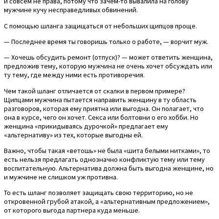
и совсем не права, потому что зачем-то вывалила на голову
мужчине кучу несправедливых обвинений.
С помощью шланга защищаться от небольших щипцов проще.
— Последнее время ты говоришь только о работе, — ворчит муж.
— Хочешь обсудить ремонт (отпуск)? — может ответить женщина,
предложив тему, которую мужчина не очень хочет обсуждать или
ту тему, где между ними есть противоречия.
Чем такой шланг отличается от скалки в первом примере?
Щипцами мужчина пытается направить женщину в ту область
разговоров, которая ему приятна или выгодна. Он полагает, что
она в курсе, чего он хочет. Секса или болтовни о его хобби. Но
женщина «прикидываясь дурочкой» предлагает ему
«альтернативу» из тех, которые выгодны ей.
Важно, чтобы такая «ветошь» не была «шита белыми нитками», то
есть нельзя предлагать однозначно конфликтую тему или тему
воспитательную. Альтернатива должна быть выгодна женщине, но
и мужчине не слишком уж противна.
То есть шланг позволяет защищать свою территорию, но не
откровенной грубой атакой, а «альтернативным предложением»,
от которого выгода партнера куда меньше.