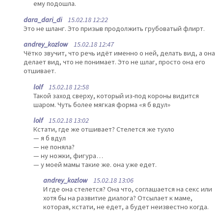
ему подошла.
dara_dari_di
15.02.18 12:22
Это не шланг. Это призыв продолжить грубоватый флирт.
andrey_kozlow
15.02.18 12:47
Чётко звучит, что речь идёт именно о ней, делать вид, а она
делает вид, что не понимает. Это не шлаг, просто она его
отшивает.
lolf
15.02.18 12:58
Такой заход сверху, который из-под короны видится
шаром. Чуть более мягкая форма «я б вдул»
lolf
15.02.18 13:02
Кстати, где же отшивает? Стелется же тухло
— я б вдул
— не поняла?
— ну ножки, фигура…
— у моей мамы такие же. она уже едет.
andrey_kozlow
15.02.18 13:06
И где она стелется? Она что, соглашается на секс или
хотя бы на развитие диалога? Отсылает к маме,
которая, кстати, не едет, а будет неизвестно когда.