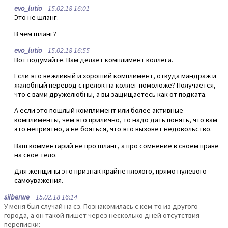
evo_lutio
15.02.18 16:01
Это не шланг.
В чем шланг?
evo_lutio
15.02.18 16:55
Вот подумайте. Вам делает комплимент коллега.
Если это вежливый и хороший комплимент, откуда мандраж и
жалобный перевод стрелок на коллег помоложе? Получается,
что с вами дружелюбны, а вы защищаетесь как от подката.
А если это пошлый комплимент или более активные
комплименты, чем это прилично, то надо дать понять, что вам
это неприятно, а не бояться, что это вызовет недовольство.
Ваш комментарий не про шланг, а про сомнение в своем праве
на свое тело.
Для женщины это признак крайне плохого, прямо нулевого
самоуважения.
silberwe
15.02.18 16:14
У меня был случай на сз. Познакомилась с кем-то из другого
города, а он такой пишет через несколько дней отсутствия
переписки: