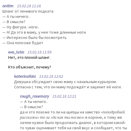
onitim
15.02.18 11:16
Шланг от ленивого подката:
— А ты ничего..
— В смысле?
— Ну фигура.. ноги..
— А! Да это в маму, у нее тоже длинные ноги
— Интересно было бы посмотреть
— Она попозже будет
evo_lutio
15.02.18 11:59
Нет, это плохой шланг.
Кто объяснит, почему?
katerinafoto
15.02.18 12:02
Девушка обсуждает свою маму с нахальным курьером.
Согласна с тем, что он маму подождёт и заценит её ноги.
rough_rosemary
15.02.18 12:21
— А ты ничего..
— В смысле?
да и это похоже то ли на щипцы на хамство
«поподробней
расскажи» то ли «да как ты посмел»
в короне, к тому же
зачем нужно было продолжать диалог, в котором какой-
то чувак оценивает тебя на свой вкус и сообщает, что ты