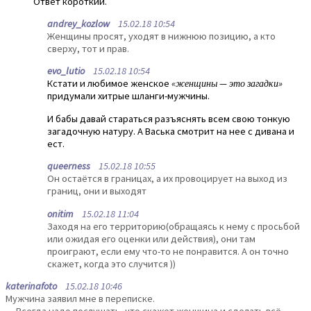
Ответ короткий.
andrey_kozlow
15.02.18 10:54
Женщины просят, уходят в нижнюю позицию, а кто
сверху, тот и прав.
evo_lutio
15.02.18 10:54
Кстати и любимое женское
«женщины — это загадки»
придумали хитрые шланги-мужчины.
И бабы давай стараться разъяснять всем свою тонкую
загадочную натуру. А Васька смотрит на нее с дивана и
ест.
queerness
15.02.18 10:55
Он остаётся в границах, а их провоцирует на выход из
границ, они и выходят
onitim
15.02.18 11:04
Заходя на его территорию(обращаясь к нему с просьбой
или ожидая его оценки или действия), они там
проиграют, если ему что-то не понравится. А он точно
скажет, когда это случится ))
katerinafoto
15.02.18 10:46
Мужчина заявил мне в переписке.
— Всегда надо послушать, что скажет женщина и сделать всё