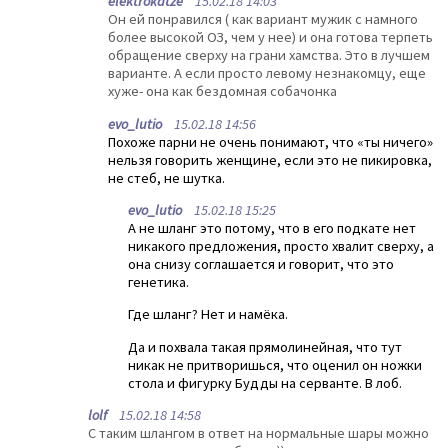
elektrokatze
15.02.18 14:03
Он ей понравился ( как вариант мужик с намного
более высокой ОЗ, чем у нее) и она готова терпеть
обращение сверху на грани хамства. Это в лучшем
варианте. А если просто левому незнакомцу, еще
хуже- она как бездомная собачонка
evo_lutio
15.02.18 14:56
Похоже парни не очень понимают, что «ты ничего»
нельзя говорить женщине, если это не пикировка,
не стеб, не шутка.
evo_lutio
15.02.18 15:25
А не шланг это потому, что в его подкате нет
никакого предложения, просто хвалит сверху, а
она снизу соглашается и говорит, что это
генетика.
Где шланг? Нет и намёка.
Да и похвала такая прямолинейная, что тут
никак не притворишься, что оценил он ножки
стола и фигурку Будды на серванте. В лоб.
lolf
15.02.18 14:58
С таким шлангом в ответ на нормальные шары можно