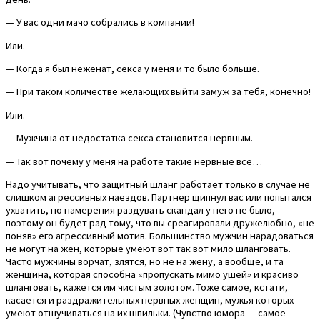
— У вас одни мачо собрались в компании!
Или.
— Когда я был неженат, секса у меня и то было больше.
— При таком количестве желающих выйти замуж за тебя, конечно!
Или.
— Мужчина от недостатка секса становится нервным.
— Так вот почему у меня на работе такие нервные все…
Надо учитывать, что защитный шланг работает только в случае не
слишком агрессивных наездов. Партнер щипнул вас или попытался
ухватить, но намерения раздувать скандал у него не было,
поэтому он будет рад тому, что вы среагировали дружелюбно, «не
поняв» его агрессивный мотив. Большинство мужчин нарадоваться
не могут на жен, которые умеют вот так вот мило шланговать.
Часто мужчины ворчат, злятся, но не на жену, а вообще, и та
женщина, которая способна «пропускать мимо ушей» и красиво
шланговать, кажется им чистым золотом. Тоже самое, кстати,
касается и раздражительных нервных женщин, мужья которых
умеют отшучиваться на их шпильки. (Чувство юмора — самое