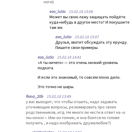
ноги).
evo_lutio
15.02.18 15:06
Может вы свою лажу защищать пойдёте
куда-нибудь в другое место? И покушаете
там же.
evo_lutio
15.02.18 15:07
Друзья, хватит обсуждать эту ерунду.
Пишите свои примеры.
evo_lutio
15.02.18 14:41
«А ты ничего» — это очень низкий уровень
подката.
И если это знакомый, то совсем плохо дело.
Это точно не шары.
fiona_20b
15.02.18 13:49
у вас выходит, что чтобы отшить, надо задавать
уточняющие вопросы, резюмировать про своих
родственников, итд. Не много ли чести в ответ на
«а
ты ничего «
. Или он гопник, и она боится по голове
получить , и надо изображать дружелюбие?)