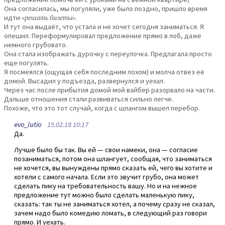
Она согласилась, мы погуляли, уже было поздно, пришло время
идти
«решать билеты»
.
И тут она выдаёт, что устала и не хочет сегодня заниматься. Я
опешил. Переформулировал предложение прямо в лоб, даже
немного грубовато.
Она стала изображать дурочку с переулочка. Предлагала просто
еще погулять.
Я посмеялся (ощущая себя последним лохом) и молча отвез её
домой. Высадил у подъезда, развернулся и уехал.
Через час после прибытия домой мой вайбер разорвало на части.
Дальше отношения стали развиваться сильно легче.
Похоже, что это тот случай, когда с шлангом вышел перебор.
evo_lutio
15.02.18 10:17
Да.
Лучше было бы так. Вы ей — свои намеки, она — согласие
позаниматься, потом она шлангует, сообщая, что заниматься
не хочется, вы вынуждены прямо сказать ей, чего вы хотите и
хотели с самого начала. Если это звучит грубо, она может
сделать пику на требовательность вашу. Но и на нежное
предложение тут можно было сделать маленькую пику,
сказать: так ты не заниматься хотел, а почему сразу не сказал,
зачем надо было комедию ломать, в следующий раз говори
прямо. И уехать.