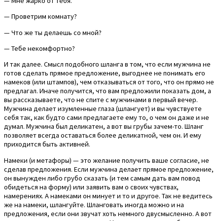
— Мне жарко от тебя.
— Проветрим комнату?
— Что же ты делаешь со мной?
— Тебе некомфортно?
И так далее. Смысл подобного шланга в том, что если мужчина не
готов сделать прямое предложение, выгоднее не понимать его
намеков (или штампов), чем отказываться от того, что он прямо не
предлагал. Иначе получится, что вам предложили показать дом, а
вы рассказываете, что не спите с мужчинами в первый вечер.
Мужчина делает изумленные глаза (шлангует) и вы чувствуете
себя так, как будто сами предлагаете ему то, о чем он даже и не
думал. Мужчина был деликатен, а вот вы грубы зачем-то. Шланг
позволяет всегда оставаться более деликатной, чем он. И ему
приходится быть активней.
Намеки (и метафоры) — это желание получить ваше согласие, не
сделав предложения. Если мужчина делает прямое предложение,
он вынужден либо грубо сказать (и тем самым дать вам повод
обидеться на форму) или заявить вам о своих чувствах,
намерениях. А намеками он минует и то и другое. Так не ведитесь
же на намеки, шлангуйте. Шланговать иногда можно и на
предложения, если они звучат хоть немного двусмысленно. А вот