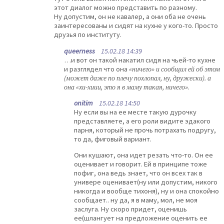
этот диалог можно представить по разному.
Ну допустим, он не кавалер, а они оба не очень
заинтересованы и сидят на кухне у кого-то. Просто
друзья по институту.
queerness
15.02.18 14:39
…и вот он такой накатил сидя на чьей-то кухне
и разглядел что она
«ничего» и сообщил ей об этом
(может даже по плечу похлопал, ну, дружески). а
она «хи-хиии, это я в маму такая, ничего»
.
onitim
15.02.18 14:50
Ну если вы на ее месте такую дурочку
представляете, а его роли видите эдакого
парня, который не прочь потрахать подругу,
то да, фиговый вариант.
Они кушают, она идет резать что-то. Он ее
оценивает и говорит. Ей в принципе тоже
пофиг, она ведь знает, что он всех так в
универе оценивает(ну или допустим, никого
никогда и вообще тихоня), ну и она спокойно
сообщает.. ну да, я в маму, мол, не моя
заслуга. Ну скоро придет, оценишь
ее(шлангует на предложение оценить ее