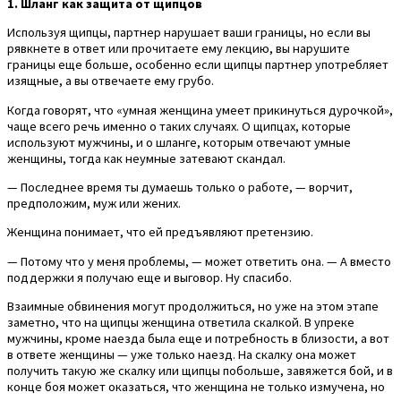
1. Шланг как защита от щипцов
Используя щипцы, партнер нарушает ваши границы, но если вы
рявкнете в ответ или прочитаете ему лекцию, вы нарушите
границы еще больше, особенно если щипцы партнер употребляет
изящные, а вы отвечаете ему грубо.
Когда говорят, что «умная женщина умеет прикинуться дурочкой»,
чаще всего речь именно о таких случаях. О щипцах, которые
используют мужчины, и о шланге, которым отвечают умные
женщины, тогда как неумные затевают скандал.
— Последнее время ты думаешь только о работе, — ворчит,
предположим, муж или жених.
Женщина понимает, что ей предъявляют претензию.
— Потому что у меня проблемы, — может ответить она. — А вместо
поддержки я получаю еще и выговор. Ну спасибо.
Взаимные обвинения могут продолжиться, но уже на этом этапе
заметно, что на щипцы женщина ответила скалкой. В упреке
мужчины, кроме наезда была еще и потребность в близости, а вот
в ответе женщины — уже только наезд. На скалку она может
получить такую же скалку или щипцы побольше, завяжется бой, и в
конце боя может оказаться, что женщина не только измучена, но