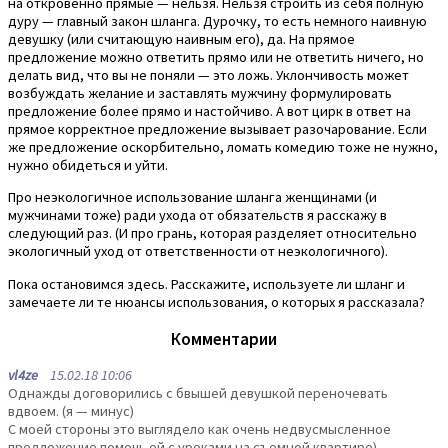
на откровенно прямые — нельзя. Нельзя строить из себя полную
дуру — главный закон шланга. Дурочку, то есть немного наивную
девушку (или считающую наивным его), да. На прямое
предложение можно ответить прямо или не ответить ничего, но
делать вид, что вы не поняли — это ложь. Уклончивость может
возбуждать желание и заставлять мужчину формулировать
предложение более прямо и настойчиво. А вот цирк в ответ на
прямое корректное предложение вызывает разочарование. Если
же предложение оскорбительно, ломать комедию тоже не нужно,
нужно обидеться и уйти.
Про неэкологичное использование шланга женщинами (и
мужчинами тоже) ради ухода от обязательств я расскажу в
следующий раз. (И про грань, которая разделяет относительно
экологичный уход от ответственности от неэкологичного).
Пока остановимся здесь. Расскажите, используете ли шланг и
замечаете ли те нюансы использования, о которых я рассказала?
Комментарии
vl4ze
15.02.18 10:06
Однажды договорились с бвышей девушкой переночевать
вдвоем. (я — минус)
С моей стороны это выглядело как очень недвусмысленное
предложение помочь ей с уроками на съемной квартире)