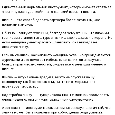
Единственный нормальный инструмент, который может стоять за
«прикинуться дурочкой» — это женский вариант шланга.
Шланг — это способ сделать партнера более активным, «не
понимая» намеков.
Обычно шлангуют мужчины, благодаря чему женщины с плохими
границами становятся штурманами и даже лошадьми-в-короне. Но
если женщина умеет красиво шланговать, она никогда не
окажется снизу.
Если вы слышали, как какие-то женщины успешно прикидываются
дурочками и это помогает избежать конфликтов и получить
больше прав и возможностей, скорее всего речь шла именно о
шланге.
Щипцы — штука очень вредная, ничто не опускает вашу
самооценку так быстро как они, ничто не отмораживает
партнеров так быстро.
Подстройка снизу — штука рискованная. Ее можно использовать
очень недолго, она снижает уважение и самоуважение.
А вот шланг — инструмент, как вы помните, полуэкологичный, что
значит может быть полезным при соблюдении ряда условий.