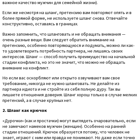
важное качество мужчин для семейной жизни).
Если же несмотря на шланг, претензию вам повторяют опять и в
более прямой форме, не используете шланг снова. Отвечайте
конструктивно, оставаясь в границах.
Важно запомнить, что шланговать и не обращать внимания —
очень разные вещи. Вам следует обратить внимание на
претензию, особенно повторяющуюся и подумать, можно ли как-
то удовлетворить потребность партнера, не лишаясь своих
интересов. Шланг — способ получить преимущество на начальной
стадии конфликта, но это не значит, что можно не обращать
внимание на конфликт.
Но если вас оскорбляют или открыто озвучивают вам свое
требование, никогда не нужно шланговать. Не делайте из
партнера идиота и не стройте из себя полную дуру. Так вы
лишаете отношения доверия. Шланг хорош только в случае мелких
претензий, а в случае крупных нет.
2. Шланг как крючок
«Дурочки» (как и простачки) могут выглядеть очаровательно, если
не замечают намеков мужчин (женщин). Особенно на ранней
стадии отношений. Крючок образуется потому, что человек не
знает, играют с ним или правда не понимают. Но даже если точно