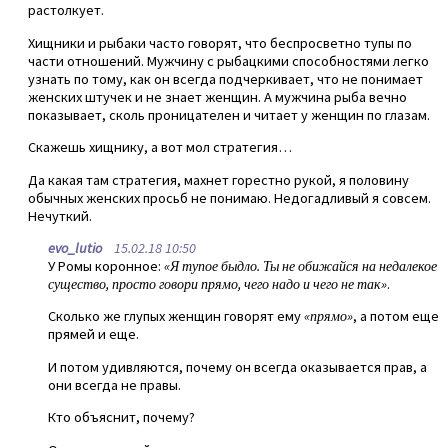
растолкует.
Хищники и рыбаки часто говорят, что беспросветно тупы по
части отношений. Мужчину с рыбацкими способностями легко
узнать по тому, как он всегда подчеркивает, что не понимает
женских штучек и не знает женщин. А мужчина рыба вечно
показывает, сколь проницателен и читает у женщин по глазам.
Скажешь хищнику, а вот мол стратегия…
Да какая там стратегия, махнет горестно рукой, я половину
обычных женских просьб не понимаю. Недогадливый я совсем.
Нечуткий.
evo_lutio
15.02.18 10:50
У Ромы коронное:
«Я тупое быдло. Ты не обижайся на недалекое
существо, просто говори прямо, чего надо и чего не так»
.
Сколько же глупых женщин говорят ему
«прямо»
, а потом еще
прямей и еще.
И потом удивляются, почему он всегда оказывается прав, а
они всегда не правы.
Кто объяснит, почему?