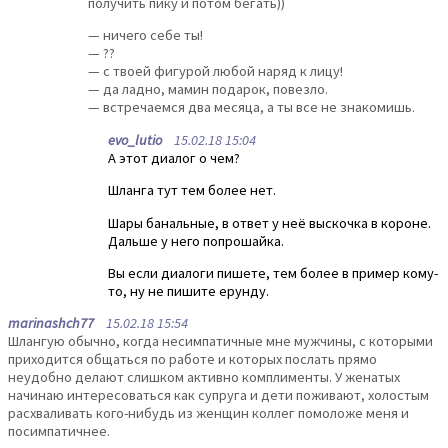
получить пику и потом бегать))
— ничего себе ты!
— ??
— с твоей фигурой любой наряд к лицу!
— да ладно, мамин подарок, повезло.
— встречаемся два месяца, а ты все не знакомишь.
evo_lutio
15.02.18 15:04
А этот диалог о чем?
Шланга тут тем более нет.
Шары банальные, в ответ у неё выскочка в короне.
Дальше у него попрошайка.
Вы если диалоги пишете, тем более в пример кому-
то, ну не пишите ерунду.
marinashch77
15.02.18 15:54
Шлангую обычно, когда несимпатичные мне мужчины, с которыми
приходится общаться по работе и которых послать прямо
неудобно делают слишком активно комплименты. У женатых
начинаю интересоваться как супруга и дети поживают, холостым
расхваливать кого-нибудь из женщин коллег помоложе меня и
посимпатичнее.