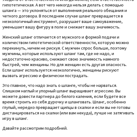
гипотетическая. А вот чего никогда нельзя делать с помощью
шланга — это уклоняться от выполнения реального обещания и
четкого договора. В последнем случае шланг превращается в
неэкологичный инструмент, разрушает ваше самоуважение,
уменьшает вашу фигуру в поле и снижает вашу значимость.
Женский шланг отличается от мужского и формой подачи и
количеством гипотетической ответственности, которую можно
перекинуть, ничем не рискуя. С мужчин спрос больше, поэтому
мужчины, которые используют шланг там, где не надо, и
недостаточно красиво, снижают свою значимость намного
быстрей, чем женщины. Но для женщин есть другая опасность.
Если шланг используется неэкологично, женщины рискуют
вызвать агрессию и физически пострадать.
Это главное, что надо знать о шланге, чтобы не нарваться.
Слишком наглый и упорный шланг выращивает агрессию. Вы
можете довести партнера до белого каления, если будете все
время строить из себя дурочку и шланговать. Шланг, особенно
глупый, нередко превращает щипцы в скалки и если вы не готовы
дистанцироваться на скалки (или вам некуда), лучше не затягивать
игру в шланг.
Давайте рассмотрим подробней.