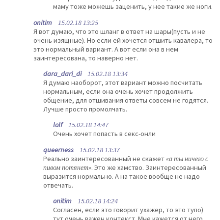
маму тоже можешь заценить, у нее такие же ноги.
onitim
15.02.18 13:25
Я вот думаю, что это шланг в ответ на шары(пусть и не
очень изящные). Но если ей хочется отшить кавалера, то
это нормальный вариант. А вот если она в нем
заинтересована, то наверно нет.
dara_dari_di
15.02.18 13:34
Я думаю наоборот, этот вариант можно посчитать
нормальным, если она очень хочет продолжить
общение, для отшивания ответы совсем не годятся.
Лучше просто промолчать.
lolf
15.02.18 14:47
Очень хочет попасть в секс-онли
queerness
15.02.18 13:37
Реально заинтересованный не скажет
«а ты ничего с
пивом потянет»
. Это же хамство. Заинтересованный
выразится нормально. А на такое вообще не надо
отвечать.
onitim
15.02.18 14:24
Согласен, если это говорит ухажер, то это тупо)
тут очень важен контекст. Мне кажется от него