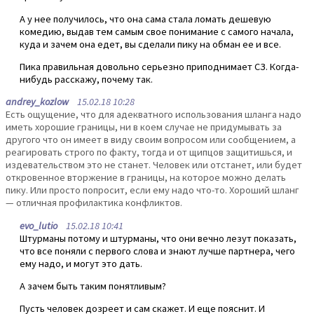
А у нее получилось, что она сама стала ломать дешевую
комедию, выдав тем самым свое понимание с самого начала,
куда и зачем она едет, вы сделали пику на обман ее и все.
Пика правильная довольно серьезно приподнимает СЗ. Когда-
нибудь расскажу, почему так.
andrey_kozlow
15.02.18 10:28
Есть ощущение, что для адекватного использования шланга надо
иметь хорошие границы, ни в коем случае не придумывать за
другого что он имеет в виду своим вопросом или сообщением, а
реагировать строго по факту, тогда и от щипцов защитишься, и
издевательством это не станет. Человек или отстанет, или будет
откровенное вторжение в границы, на которое можно делать
пику. Или просто попросит, если ему надо что-то. Хороший шланг
— отличная профилактика конфликтов.
evo_lutio
15.02.18 10:41
Штурманы потому и штурманы, что они вечно лезут показать,
что все поняли с первого слова и знают лучше партнера, чего
ему надо, и могут это дать.
А зачем быть таким понятливым?
Пусть человек дозреет и сам скажет. И еще пояснит. И