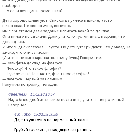
наоборот.
— А если женщина промолчала?
Дети хорошо шлангуют. Сын, когда учился в школе, часто
шланговал. Не экологично, конечно.
Им с приятелем дали задание написать какой-то доклад.
Они ничего не сделали. Дали учителю пустой диск, наврали, что
доклад там.
Учитель диск вставил — пусто. Но дети утверждают, что доклад на
диске, что они записали.
(Учитель не выговаривал половину букв.) Говорит им.
— Запифите доклад на флефку.
— Флефку? Что такое флефка?
— Ну фле-фка! Не знаете, фто такое флефка?
— Флефка? Первый раз слышим.
Получили по трояку, негодяи.
queerness
15.02.18 10:57
Надо было двойки за такое поставить, учитель невротичный
наверное
evo_lutio
15.02.18 10:59
Да, это уж точно не нормальный шланг.
Грубый троллинг, выходящих за границы.