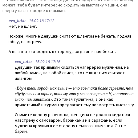
может, тебе будет интересно сходить на выставку машин, она
вчера у нас в городке открылась.
evo_lutio
15.02.18 17:12
Нет, не шланг.
Похоже, многие девушки считают шлангом не бежать, подняв
юбку, навстречу.
А шланг это отходить в сторону, когда он к вам бежит.
evo_lutio
15.02.18 17:16
Девушки так привыкли кидаться наперерез мужчинам, на
любой намек, на любой свист, что не кидаться считают
шлангом.
«Еду в твой город» как выше — это все-таки более серьезно, чем
«буду в твоем офисе, потому что у меня встреча с Н, а потом не
знаю, чем заняться»
. Это такая тухлятина, а она как
приветливый штурман предлагает ему посмотреть выставку.
Снимите корону равенства, женщина не должна кидаться
навстречу с самоваром, баранками и в сарафане, если
мужчина проявил в ее сторону немного внимания. Он не
барин.