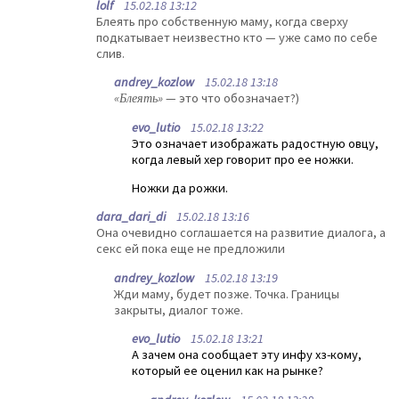
lolf
15.02.18 13:12
Блеять про собственную маму, когда сверху
подкатывает неизвестно кто — уже само по себе
слив.
andrey_kozlow
15.02.18 13:18
«Блеять»
— это что обозначает?)
evo_lutio
15.02.18 13:22
Это означает изображать радостную овцу,
когда левый хер говорит про ее ножки.
Ножки да рожки.
dara_dari_di
15.02.18 13:16
Она очевидно соглашается на развитие диалога, а
секс ей пока еще не предложили
andrey_kozlow
15.02.18 13:19
Жди маму, будет позже. Точка. Границы
закрыты, диалог тоже.
evo_lutio
15.02.18 13:21
А зачем она сообщает эту инфу хз-кому,
который ее оценил как на рынке?