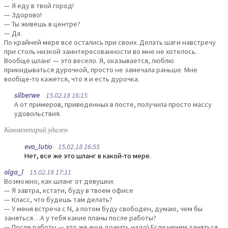
— Я еду в твой город!
— Здорово!
— Ты живешь в центре?
— Да.
По крайней мере все остались при своих. Делать шаги навстречу
при столь низкой заинтересованности во мне не хотелось.
Вообще шланг — это весело. Я, оказывается, люблю
прикидываться дурочкой, просто не замечала раньше. Мне
вообще-то кажется, что я и есть дурочка.
silberwe
15.02.18 16:15
А от примеров, приведенных в посте, получила просто массу
удовольствия.
Комментарий удален
evo_lutio
15.02.18 16:55
Нет, все же это шланг в какой-то мере.
olga_l
15.02.18 17:11
Возможно, как шланг от девушки:
— Я завтра, кстати, буду в твоем офисе
— Класс, что будешь там делать?
— У меня встреча с N, а потом буду свободен, думаю, чем бы
заняться…А у тебя какие планы после работы?
— После работы — это же еще дожить надо) Если нечем заняться,