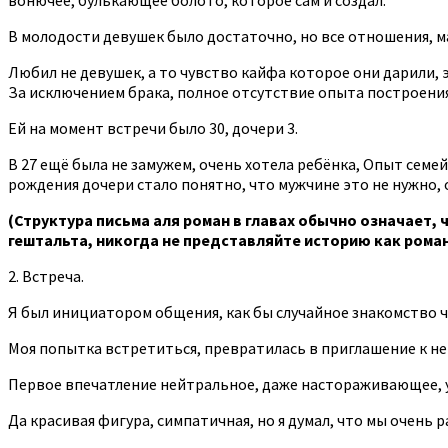
В молодости девушек было достаточно, но все отношения, м
Любил не девушек, а то чувство кайфа которое они дарили, э
За исключением брака, полное отсутствие опыта построени
Ей на момент встречи было 30, дочери 3.
В 27 ещё была не замужем, очень хотела ребёнка, Опыт семе
рождения дочери ‎стало понятно, что мужчине это не нужно,
(Структура письма аля роман в главах обычно означает,
гештальта, никогда не представляйте историю как роман,
2. Встреча.
Я был инициатором общения, как бы случайное знакомство че
Моя попытка встретиться, превратилась в приглашение к ней
Первое впечатление нейтральное, даже настораживающее, 
Да красивая фигура, симпатичная, но я думал, что мы очень р