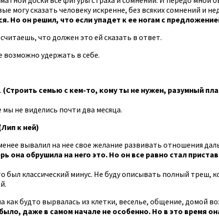
ервые могу сказать человеку искренне, без всяких сомнений и н
я. Но он решил, что если упадет к ее ногам с предложение
 считаешь, что должен это ей сказать в ответ.
не возможно удержать в себе.
.
(Строить семью с кем-то, кому ты не нужен, разумный пла
ме мы не виделись почти два месяца.
(Лип к ней)
 менее вывалил на нее свое желание развивать отношения дальш
рь она обрушила на него это. Но он все равно стал приста
это был классический минус. Не буду описывать полный треш, 
й.
на как будто вырвалась из клетки, веселье, общение, домой во
 было, даже в самом начале не особенно. Но в это время он