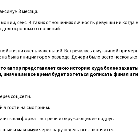
аксимум 3 месяца.
моции, секс. В таких отношениях личность девушки ни когда н
я долгосрочных отношений.
йной жизни очень маленький. Встречалась с мужчиной примерн
 она была инициатором развода. Дочери было всего несколько 
 что автор представляет свою историю куда более захваты
 иначе вам все время будет хотеться дописать финал и пе
рез соц.сети.
 в гости на смотрины.
учитывая формат встречи и окружающих её подруг.
азные и максимум через пару недель все закончится.