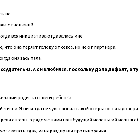
льше.
чале отношений.
ногда вся инициатива отдавалась мне.
что она теряет голову от секса, но не от партнера.
огда она засыпала.
судительна. А он влюбился, поскольку дома дефолт, а тут
 желании родить от меня ребенка.
 жизни. Я ни когда не чувствовал такой открытости и доверия
трели ангелы, а рядом с ними наш будущий маленький малыш с 
 смог сказать «да», меня раздирали противоречия.