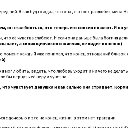
ред ней. Я как будто ждал, что она , в ответ разлюбит меня. 
ем, он стал бояться, что теперь его совсем пошлют. И он у
м, что её чувства слабеют. И если она раньше была богиня де
зывает, а своих щипчиков и щипчищ не видит конечно)
й-то момент каждый уже понимал, что конец отношений близок.
ей)
 я мог любить, видеть, что любовь уходит и ни чего не делать
ло бы вернуть её веру и чувства.
, что чувствует девушка и как сильно она страдает. Корми
я с дочерью и это не конец жизни, в этом нет трагедии. ‎
матной доски все фигуры страха и сомнений. И передо мной бы