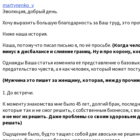
martynenko_v
Эволюция, добрый день.
Хочу выразить большую благодарность за Ваш труд, это про
Ниже наша история.
Наша, потому что писал письмо я, по её просьбе.
(Когда чел
минус в дисбалансе и слияние границ. Ну и про корону, ко
Однажды Ваша статья изменила её представление‎ о базовых 
предательство чувств, а я как человек, который может посту
(Мужчина это пишет за женщину, которая, между прочим,
1. До встречи.
К моменту знакомства мне было 45 лет, долгий брак, послед
которые так и не смог решить, с собственным бизнесом, с в
и не мог их решить. Даже проблемы со своим здоровьем д
решать)
Ощущение было, будто тащил с собой две авоськи не решенны
вонючее, булькающее болото, которое сам и создал.