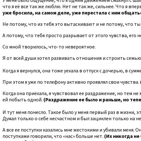
что я её все так же люблю. Нет не так же, сильнее. Что я вп
уже бросила, на самом деле, уже перестала с ним общатьс
Не потому, что из тебя это вытаскивают и не потому, что ты
А потому, что тебя просто разрывает от этого чувства, его 
Со мной творилось, что-то невероятное.
Я от всей души хотел развивать отношения и строить семью
Когда я вернулся, она тоже уехала в отпуск с дочерью, в сум
При этом я уже по телефону активно проявлял свои чувства.
Когда она приехала, я чувствовал ее раздражение, но тем не
ей побыть одной.
(Раздражение ее было и раньше, но тепе
И тут меня понесло. Такое было у меня первый раз в жизни, 
Думал только о себе несчастном и был зациклен только на не
А все ее поступки казались мне жестокими и убивали меня. О
поступками говорили, что «нас» больше нет.
(Их никогда не