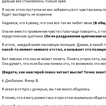
Дальше все становилось только хуже.
Я после этого поступка не мог избавиться от чувства вины пе
будет выглядеть не искренне.
Надеялся, что я увижу, что она все так же любит меня.
(В общ
Она же вместо проявления чувств стала чаще говорить, о то
хирургические щипчики.
(Он ее раздражение щипчиками на
В итоге, ‎ каждый занял пассивную позицию.‎ Думаю, в како
какой-то момент немного отстал, а называет это позици
Вот именно это она не может понять. ‎Понять и простить, как
Она думает, что если бы она поняла это, то возможно это мог
(Видите, как наш герой ловко читает мысли? Точно знает
6. Дисбаланс. Минус В.
Я уехал в отпуск с дочерью, мы там много общались.
Я понял, что я могу развестись и при этом нормально общатьс
У меня было ощущение, что я одним движением смахнул с шах