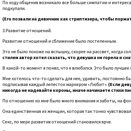
По ходу общения возникало все больше симпатии и интереса
подкупали.
(Его позвали на девичник как стриптизера, чтобы поржат
3.Развитие отношений.
Развитие отношений и сближение было постепенным.
Это не было похоже на вспышку, скорее на рассвет, когда с
стилем автор хотел сказать, что девушка не горела и сн
В какой-то момент я понял, что я влюбился. Это было лучшее
Мне хотелось что-то сделать для нее, удивить, постоянно бы
подписывая каждый лепесток маркером «Любит».
(Если дев
никогда не надевайте короны, иначе начинаете стихи пи
По отношению ко мне было много внимания и заботы, на фо
Она единственная из женщин, которая так тонко чувствовал
Секс, по мере развития отношений становился ярче.