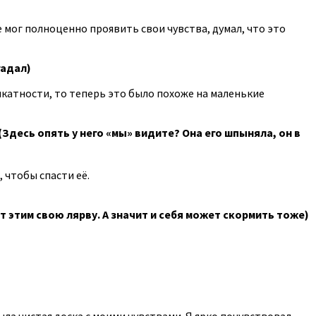
Не мог полноценно проявить свои чувства, думал, что это
гадал)
ликатности, то теперь это было похоже на маленькие
(Здесь опять у него «мы» видите? Она его шпыняла, он в
, чтобы спасти её.
т этим свою лярву. А значит и себя может скормить тоже)
ла чистая доска с моими чувствами. Я ярко почувствовал,