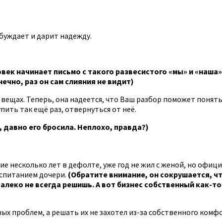
буждает и дарит надежду.
овек начинает письмо с такого развесистого «мы» и «наша
нечно, раз он сам слияния не видит)
вещах. Теперь, она надеется, что Ваш разбор поможет понять
пить так ещё раз, отвернуться от неё.
 давно его бросила. Неплохо, правда?)
ние несколько лет в дефолте, уже год не жил с женой, но офи
оспитанием дочери.
(Обратите внимание, он сокрушается, ч
алеко не всегда решишь. А вот бизнес собственный как-то 
х проблем, а решать их не захотел из-за собственного комфор