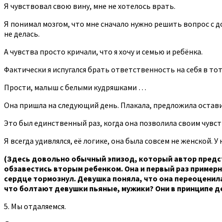
Я чувствовал свою вину, мне не хотелось врать.
Я понимал мозгом, что мне сначало нужно решить вопрос с д
не делась.
А чувства просто кричали, что я хочу и семью и ребёнка.
Фактически я испугался брать ответственность на себя в тот
Прости, малыш с белыми кудряшками …
Она пришла на следующий день. Плакала, предложила оставит
Это был единственный раз, когда она позволила своим чувств
Я всегда удивлялся, её логике, она была совсем не женской. 
(Здесь довольно обычный эпизод, который автор предс
обзавестись вторым ребенком. Она и первый раз примерно
сердце тормознул. Девушка поняла, что она переоценила 
что болтают девушки пьяные, мужики? Они в принципе де
5. Мы отдаляемся.