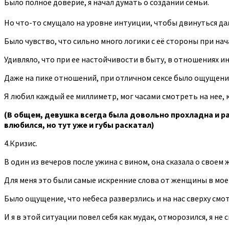
Было полное доверие, я начал думать о создании семьи.
Но что-то смущало на уровне интуиции, чтобы двинуться да
Было чувство, что сильно много логики с её стороны при на
Удивляло, что при ее настойчивости в быту, в отношениях и
Даже на пике отношений, при отличном сексе было ощущение, 
Я любил каждый ее миллиметр, мог часами смотреть на нее, к
(В общем, девушка всегда была довольно прохладна и рас
влюбился, но тут уже и губы раскатал)
4.Кризис.
В один из вечеров после ужина с вином, она сказала о своем
Для меня это были самые искренние слова от женщины в моей
Было ощущение, что небеса разверзлись и на нас сверху смо
И я в этой ситуации повел себя как мудак, отморозился, я не