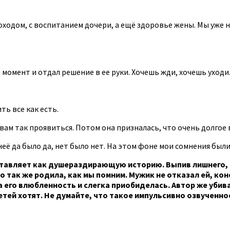
оходом, с воспитанием дочери, а ещё здоровье жены. Мы уже 
 момент и отдал решение в ее руки. Хочешь жди, хочешь уходи
ь все как есть.
ам так проявиться. Потом она призналась, что очень долгое в
У неё да было да, нет было нет. На этом фоне мои сомнения был
тавляет как душераздирающую историю. Выпив лишнего, 
 так же родила, как мы помним. Мужик не отказал ей, коне
его влюбленность и слегка приобиделась. Автор же убивае
тей хотят. Не думайте, что такое импульсивно озвученно