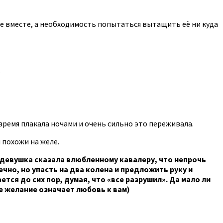
не вместе, а необходимость попытаться вытащить её ни куда
.
ремя плакала ночами и очень сильно это переживала. ‎
и похожи на желе.
девушка сказала влюбленному кавалеру, что непрочь
чно, но упасть на два колена и предложить руку и
тся до сих пор, думая, что «все разрушил». Да мало ли
е желание означает любовь к вам)