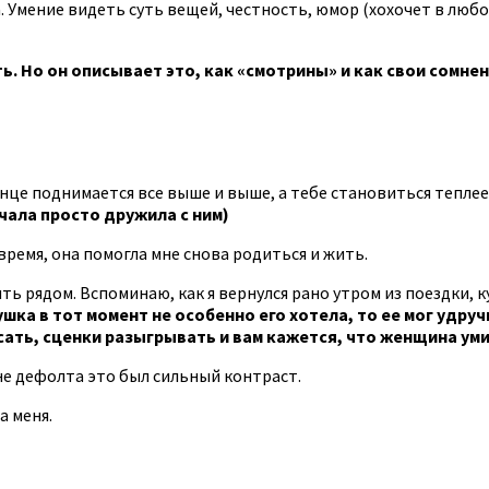
. Умение видеть суть вещей, честность, юмор (хохочет в люб
ь. Но он описывает это, как «смотрины» и как свои сомнен
олнце поднимается все выше и выше, а тебе становиться тепле
ачала просто дружила с ним)
 время, она помогла мне снова родиться и жить.
ть рядом. Вспоминаю, как я вернулся рано утром из поездки, к
ушка в тот момент не особенно его хотела, то ее мог удр
сать, сценки разыгрывать и вам кажется, что женщина уми
не дефолта это был сильный контраст.
а меня.