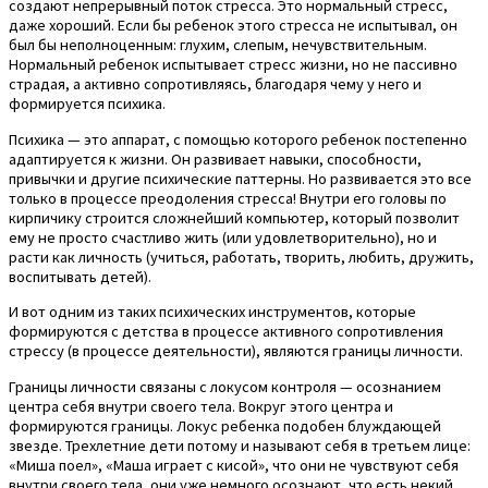
создают непрерывный поток стресса. Это нормальный стресс,
даже хороший. Если бы ребенок этого стресса не испытывал, он
был бы неполноценным: глухим, слепым, нечувствительным.
Нормальный ребенок испытывает стресс жизни, но не пассивно
страдая, а активно сопротивляясь, благодаря чему у него и
формируется психика.
Психика — это аппарат, с помощью которого ребенок постепенно
адаптируется к жизни. Он развивает навыки, способности,
привычки и другие психические паттерны. Но развивается это все
только в процессе преодоления стресса! Внутри его головы по
кирпичику строится сложнейший компьютер, который позволит
ему не просто счастливо жить (или удовлетворительно), но и
расти как личность (учиться, работать, творить, любить, дружить,
воспитывать детей).
И вот одним из таких психических инструментов, которые
формируются с детства в процессе активного сопротивления
стрессу (в процессе деятельности), являются границы личности.
Границы личности связаны с локусом контроля — осознанием
центра себя внутри своего тела. Вокруг этого центра и
формируются границы. Локус ребенка подобен блуждающей
звезде. Трехлетние дети потому и называют себя в третьем лице:
«Миша поел», «Маша играет с кисой», что они не чувствуют себя
внутри своего тела, они уже немного осознают, что есть некий