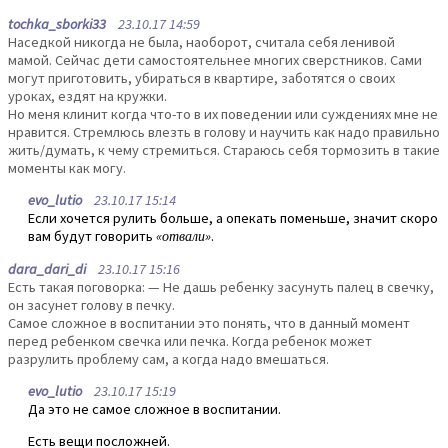
tochka_sborki33
23.10.17 14:59
Наседкой никогда не была, наоборот, считала себя ленивой
мамой. Сейчас дети самостоятельнее многих сверстников. Сами
могут приготовить, убираться в квартире, заботятся о своих
уроках, ездят на кружки.
Но меня клинит когда что-то в их поведении или суждениях мне не
нравится. Стремлюсь влезть в голову и научить как надо правильно
жить/думать, к чему стремиться. Стараюсь себя тормозить в такие
моменты как могу.
evo_lutio
23.10.17 15:14
Если хочется рулить больше, а опекать поменьше, значит скоро
вам будут говорить
«отвали»
.
dara_dari_di
23.10.17 15:16
Есть такая поговорка: — Не дашь ребенку засунуть палец в свечку,
он засунет голову в печку.
Самое сложное в воспитании это понять, что в данный момент
перед ребенком свечка или печка. Когда ребенок может
разрулить проблему сам, а когда надо вмешаться.
evo_lutio
23.10.17 15:19
Да это не самое сложное в воспитании.
Есть вещи посложней.