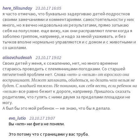
here_tillsunday
23.10.17 16:05
я часто отмечаю, что буквально задергиваю детей-подростков
своими замечаниями и комментариями. самостоятельности у них
много, но я вечно недовольна их результатами, прямо затыкаю
себя на полуслове. еще вижу, как они расправляют плечи когда я
заболею гриппом, например, и надо за мной ухаживать. и без
тычков вполне нормально управляются и с домом и с животными и
со школами.
alisavchudesah
23.10.17 19:02
Своих детей у меня, к сожалению, нет, но много времени
стараюсь проводить с племянницами-погодками. Со старшей
пятилетней проблем нет. Слова
«нет» и «нельзя» от взрослого она
воспринимает. Может заплакать, обидеться, но делать чего нельзя не
будет. С младшей тяжело. Не понимаю, как себя вести, если ребенок на
«нельзя»
все равно бежит к дороге, например. Пришлось сказать
родителям, что гулять с ними двумя за пределами площадки не
могу.
А был бы это мой ребенок — не знаю, что бы я делала.
evo_lutio
23.10.17 19:07
Вы
«нет»
ни фига не поняли.
Это потому что с границами у вас труба.