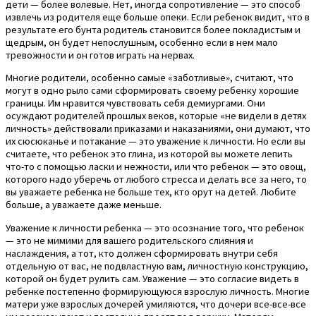
дети — более волевые. Нет, иногда сопротивление — это способ
извлечь из родителя еще больше опеки. Если ребенок видит, что в
результате его бунта родитель становится более покладистым и
щедрым, он будет непослушным, особенно если в нем мало
тревожности и он готов играть на нервах.
Многие родители, особенно самые «заботливые», считают, что
могут в одно рыло сами сформировать своему ребенку хорошие
границы. Им нравится чувствовать себя демиургами. Они
осуждают родителей прошлых веков, которые «не видели в детях
личность» действовали приказами и наказаниями, они думают, что
их сюсюканье и потакание — это уважение к личности. Но если вы
считаете, что ребенок это глина, из которой вы можете лепить
что-то с помощью ласки и нежности, или что ребенок — это овощ,
которого надо уберечь от любого стресса и делать все за него, то
вы уважаете ребенка не больше тех, кто орут на детей. Любите
больше, а уважаете даже меньше.
Уважение к личности ребенка — это осознание того, что ребенок
— это не мимими для вашего родительского слияния и
наслаждения, а тот, кто должен сформировать внутри себя
отдельную от вас, не подвластную вам, личностную конструкцию,
которой он будет рулить сам. Уважение — это согласие видеть в
ребенке постепенно формирующуюся взрослую личность. Многие
матери уже взрослых дочерей умиляются, что дочери все-все-все