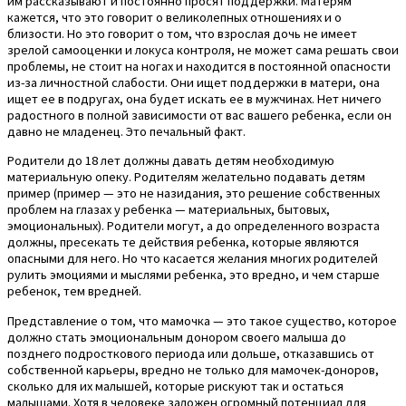
им рассказывают и постоянно просят поддержки. Матерям
кажется, что это говорит о великолепных отношениях и о
близости. Но это говорит о том, что взрослая дочь не имеет
зрелой самооценки и локуса контроля, не может сама решать свои
проблемы, не стоит на ногах и находится в постоянной опасности
из-за личностной слабости. Они ищет поддержки в матери, она
ищет ее в подругах, она будет искать ее в мужчинах. Нет ничего
радостного в полной зависимости от вас вашего ребенка, если он
давно не младенец. Это печальный факт.
Родители до 18 лет должны давать детям необходимую
материальную опеку. Родителям желательно подавать детям
пример (пример — это не назидания, это решение собственных
проблем на глазах у ребенка — материальных, бытовых,
эмоциональных). Родители могут, а до определенного возраста
должны, пресекать те действия ребенка, которые являются
опасными для него. Но что касается желания многих родителей
рулить эмоциями и мыслями ребенка, это вредно, и чем старше
ребенок, тем вредней.
Представление о том, что мамочка — это такое существо, которое
должно стать эмоциональным донором своего малыша до
позднего подросткового периода или дольше, отказавшись от
собственной карьеры, вредно не только для мамочек-доноров,
сколько для их малышей, которые рискуют так и остаться
малышами. Хотя в человеке заложен огромный потенциал для