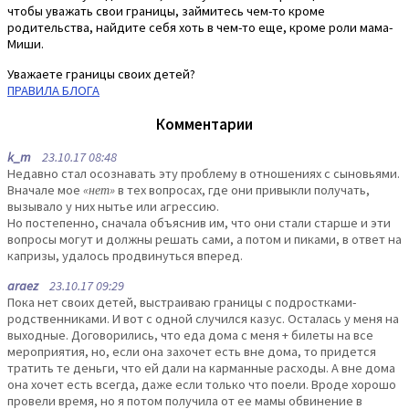
чтобы уважать свои границы, займитесь чем-то кроме
родительства, найдите себя хоть в чем-то еще, кроме роли мама-
Миши.
Уважаете границы своих детей?
ПРАВИЛА БЛОГА
Комментарии
k_m
23.10.17 08:48
Недавно стал осознавать эту проблему в отношениях с сыновьями.
Вначале мое
«нет»
в тех вопросах, где они привыкли получать,
вызывало у них нытье или агрессию.
Но постепенно, сначала объяснив им, что они стали старше и эти
вопросы могут и должны решать сами, а потом и пиками, в ответ на
капризы, удалось продвинуться вперед.
araez
23.10.17 09:29
Пока нет своих детей, выстраиваю границы с подростками-
родственниками. И вот с одной случился казус. Осталась у меня на
выходные. Договорились, что еда дома с меня + билеты на все
мероприятия, но, если она захочет есть вне дома, то придется
тратить те деньги, что ей дали на карманные расходы. А вне дома
она хочет есть всегда, даже если только что поели. Вроде хорошо
провели время, но я потом получила от ее мамы обвинение в