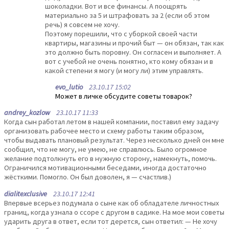
шоколадки. Вот и все финансы. А поощрять
материально за 5 и штрафовать за 2 (если об этом
речь) я совсем не хочу.
Поэтому порешили, что с уборкой своей части
квартиры, магазины и прочий быт — он обязан, так как
это должно быть поровну. Он согласен и выполняет. А
вот с учебой не очень понятно, кто кому обязан и в
какой степени я могу (и могу ли) этим управлять.
evo_lutio
23.10.17 15:02
Может в личке обсудите советы товарок?
andrey_kozlow
23.10.17 11:33
Когда сын работал летом в нашей компании, поставил ему задачу
организовать рабочее место и схему работы таким образом,
чтобы выдавать плановый результат. Через несколько дней он мне
сообщил, что не могу, не умею, не справлюсь. Было огромное
желание подтолкнуть его в нужную сторону, намекнуть, помочь.
Ограничился мотивационными беседами, иногда достаточно
жёсткими. Помогло. Он был доволен, я — счастлив.)
dialitexclusive
23.10.17 12:41
Впервые всерьез подумала о сыне как об обладателе личностных
границ, когда узнала о ссоре с другом в садике. На мое мои советы
ударить друга в ответ, если тот дерется, сын ответил: — Не хочу