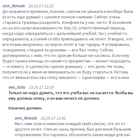
ann_female
23.10.17 11:22
До недавнего времени, похоже, совсем не уважала и вообще была
(и есть еще думаю) с сыном в полном слиянии. Сейчас очень
стараюсь границы разделить. Конфликты у нас часто. В основном
из-за его неорганизованности. Ему 15, ответственный период,
когда надо определяться с дальнейшей учебой. Он с учебой то
определился, а усилий особо прикладывать не хочет. И видно, что
все планы медленно, но верно летят в тар-тарары. Я уговаривала,
скандалила, следила за уроками — все без толку. Сейчас
договорились с ним, что я к урокам больше не касаюсь. Если ему
будет нужна помощь по каким то предметам — может подходить
— я помогу. А сделал/не сделал домашку — его дело. Не знаю,
получится ли у меня не вмешиваться, но буду стараться. Потому
что от вмешательства толку никакого — одни нервы — его и мои.
evo_lutio
23.10.17 12:33
Только не надо думать, что его учеба вас не касается. Якобы вы
ему должны опеку, а он вам ничего не должен.
Конечно должен.
ann_female
23.10.17 12:42
Мы с ним сели и написали каждый свой список, что он от
другого хочет. Список сына, причем, был для меня большим
откровением. Постарались обозначить какие вещи для нас