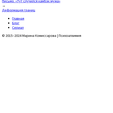
Письмо. «Тут случился камбэк мужа»
navigation
→
Деформация границ
Главная
Блог
Сериал
© 2015–2024 Марина Комиссарова | Психоалхимия