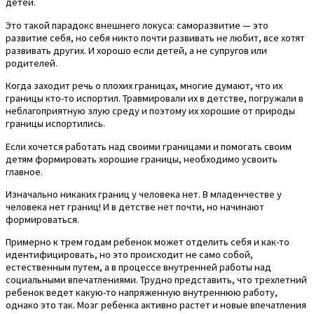
детей.
Это такой парадокс внешнего локуса: саморазвитие — это
развитие себя, но себя никто почти развивать не любит, все хотят
развивать других. И хорошо если детей, а не супругов или
родителей.
Когда заходит речь о плохих границах, многие думают, что их
границы кто-то испортил. Травмировали их в детстве, погружали в
неблагоприятную злую среду и поэтому их хорошие от природы
границы испортились.
Если хочется работать над своими границами и помогать своим
детям формировать хорошие границы, необходимо усвоить
главное.
Изначально никаких границ у человека нет. В младенчестве у
человека нет границ! И в детстве нет почти, но начинают
формироваться.
Примерно к трем годам ребенок может отделить себя и как-то
идентифицировать, но это происходит не само собой,
естественным путем, а в процессе внутренней работы над
социальными впечатлениями. Трудно представить, что трехлетний
ребенок ведет какую-то напряженную внутреннюю работу,
однако это так. Мозг ребенка активно растет и новые впечатления