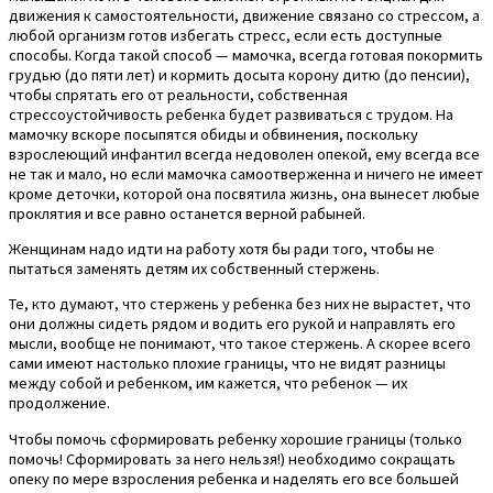
движения к самостоятельности, движение связано со стрессом, а
любой организм готов избегать стресс, если есть доступные
способы. Когда такой способ — мамочка, всегда готовая покормить
грудью (до пяти лет) и кормить досыта корону дитю (до пенсии),
чтобы спрятать его от реальности, собственная
стрессоустойчивость ребенка будет развиваться с трудом. На
мамочку вскоре посыпятся обиды и обвинения, поскольку
взрослеющий инфантил всегда недоволен опекой, ему всегда все
не так и мало, но если мамочка самоотверженна и ничего не имеет
кроме деточки, которой она посвятила жизнь, она вынесет любые
проклятия и все равно останется верной рабыней.
Женщинам надо идти на работу хотя бы ради того, чтобы не
пытаться заменять детям их собственный стержень.
Те, кто думают, что стержень у ребенка без них не вырастет, что
они должны сидеть рядом и водить его рукой и направлять его
мысли, вообще не понимают, что такое стержень. А скорее всего
сами имеют настолько плохие границы, что не видят разницы
между собой и ребенком, им кажется, что ребенок — их
продолжение.
Чтобы помочь сформировать ребенку хорошие границы (только
помочь! Сформировать за него нельзя!) необходимо сокращать
опеку по мере взросления ребенка и наделять его все большей