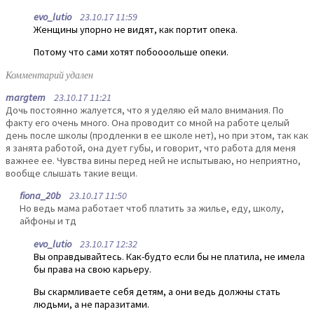
evo_lutio
23.10.17 11:59
Женщины упорно не видят, как портит опека.
Потому что сами хотят побоооольше опеки.
Комментарий удален
margtem
23.10.17 11:21
Дочь постоянно жалуется, что я уделяю ей мало внимания. По
факту его очень много. Она проводит со мной на работе целый
день после школы (продленки в ее школе нет), но при этом, так как
я занята работой, она дует губы, и говорит, что работа для меня
важнее ее. Чувства вины перед ней не испытываю, но неприятно,
вообще слышать такие вещи.
fiona_20b
23.10.17 11:50
Но ведь мама работает чтоб платить за жилье, eду, школу,
айфоны и тд
evo_lutio
23.10.17 12:32
Вы оправдывайтесь. Как-будто если бы не платила, не имела
бы права на свою карьеру.
Вы скармливаете себя детям, а они ведь должны стать
людьми, а не паразитами.