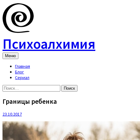
Skip
to
content
Психоалхимия
Меню
Главная
Блог
Сериал
Найти:
Границы ребенка
23.10.2017