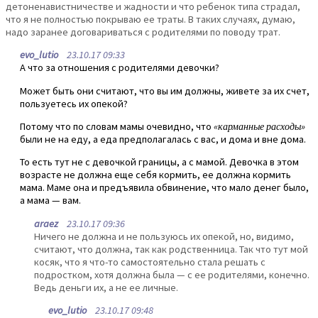
детоненавистничестве и жадности и что ребенок типа страдал,
что я не полностью покрываю ее траты. В таких случаях, думаю,
надо заранее договариваться с родителями по поводу трат.
evo_lutio
23.10.17 09:33
А что за отношения с родителями девочки?
Может быть они считают, что вы им должны, живете за их счет,
пользуетесь их опекой?
Потому что по словам мамы очевидно, что
«карманные расходы»
были не на еду, а еда предполагалась с вас, и дома и вне дома.
То есть тут не с девочкой границы, а с мамой. Девочка в этом
возрасте не должна еще себя кормить, ее должна кормить
мама. Маме она и предъявила обвинение, что мало денег было,
а мама — вам.
araez
23.10.17 09:36
Ничего не должна и не пользуюсь их опекой, но, видимо,
считают, что должна, так как родственница. Так что тут мой
косяк, что я что-то самостоятельно стала решать с
подростком, хотя должна была — с ее родителями, конечно.
Ведь деньги их, а не ее личные.
evo_lutio
23.10.17 09:48