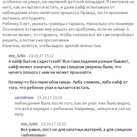
особенно на улице, на неровной детской площадке. Я смотрела на
него, как он пытается встать, и даже кайф испытывала от
наблюдения этого нелёгкого процесса. Правда, часто прохожие
пытались его поднять.
Ребенку 5 лет, уважать границы стараюсь. Насколько это понимаю.
Осознанно оставляю ему решать его проблемы, если по силам. А
если не может, то стараюсь, чтобы сначала всё же сам попробовал
решить, а потом уже просил меня.
Конечно, хочется, чтобы вырос зрелой личностью.
evo_lutio
23.10.17 15:12
А кайф был не садистский? Все-таки падения разные бывают,
кайф может означать, что вы слишком уверены были, что
ничего плохого с ним не может произойти.
Почему-то без перегибов никак. Либо слияние, либо кайф от
того, что ребенок упал и пытается встать.
cercotrovo
23.10.17 15:16
Наблюдение было после того, как он упал. Уже было видно,
что всё в порядке с ребенком. Например, запнулся и сел на
попу.
evo_lutio
23.10.17 15:22
Все равно, пост не для халатных матерей, а для слишком
«заботливых»
.