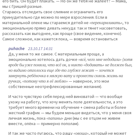
его бить. Он будет плакать. — Но он же тебя не жалеет? — Мама,
мы с Гришей разные.
Стараюсь отследить свое слияние и ограничить его
принудительно где можно по мере взросления. Если в
материальной опеке мы стараемся детей не
«перекармливать»
, то
эмоциональную прямо девать некуда: так и тянет насоветовать,
рассказать как выгоднее, как проще (свое видение, конечно).
Самое сложное, как кажется пока, — вовремя остановиться
puhache
23.10.17 14:31
Да, у меня то же самое. С материальным проще, а
эмоционально хотелось дать дочке
«всё, чего мне недодали» (хотя
вроде бы уже поняла, что всё ок, и никто «додавать» не должен был,
но видимо отголоски еще где-то глубже лежат — хочется
завернуть ребёночка в мягкую вату и пронести сквозь жизнь на
ручках, «потому что я её люблю»
— наверное, это мои
собственные неотрефлексированные желания).
И часто чувствую себя перед ней виноватой — что вообще
ухожу на работу, что хочу менять поле деятельности, а это
требует много времени на обучение + смена работы и более
жесткий график — мы будем меньше видеться, что у меня своя
личная жизнь, пока
«папины»
дни (мы с ее отцом не живем
вместе, опёка — примерно пополам).
И так же часто пугаюсь, что ращу
«овоща»
, который не может