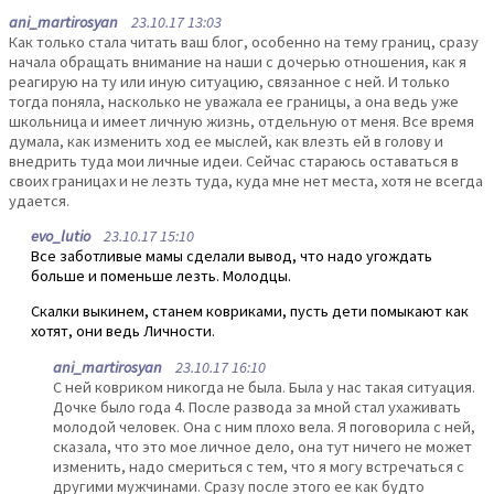
ani_martirosyan
23.10.17 13:03
Как только стала читать ваш блог, особенно на тему границ, сразу
начала обращать внимание на наши с дочерью отношения, как я
реагирую на ту или иную ситуацию, связанное с ней. И только
тогда поняла, насколько не уважала ее границы, а она ведь уже
школьница и имеет личную жизнь, отдельную от меня. Все время
думала, как изменить ход ее мыслей, как влезть ей в голову и
внедрить туда мои личные идеи. Сейчас стараюсь оставаться в
своих границах и не лезть туда, куда мне нет места, хотя не всегда
удается.
evo_lutio
23.10.17 15:10
Все заботливые мамы сделали вывод, что надо угождать
больше и поменьше лезть. Молодцы.
Скалки выкинем, станем ковриками, пусть дети помыкают как
хотят, они ведь Личности.
ani_martirosyan
23.10.17 16:10
С ней ковриком никогда не была. Была у нас такая ситуация.
Дочке было года 4. После развода за мной стал ухаживать
молодой человек. Она с ним плохо вела. Я поговорила с ней,
сказала, что это мое личное дело, она тут ничего не может
изменить, надо смериться с тем, что я могу встречаться с
другими мужчинами. Сразу после этого ее как будто