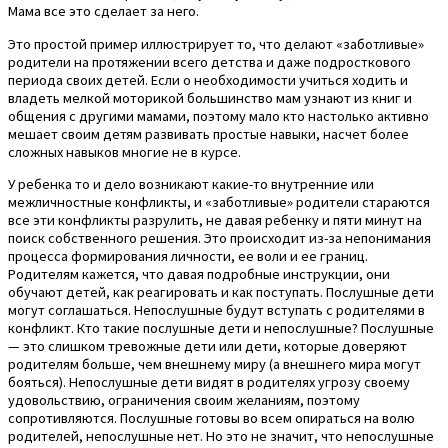
Мама все это сделает за него.
Это простой пример иллюстрирует то, что делают «заботливые»
родители на протяжении всего детства и даже подросткового
периода своих детей. Если о необходимости учиться ходить и
владеть мелкой моторикой большинство мам узнают из книг и
общения с другими мамами, поэтому мало кто настолько активно
мешает своим детям развивать простые навыки, насчет более
сложных навыков многие не в курсе.
У ребенка то и дело возникают какие-то внутренние или
межличностные конфликты, и «заботливые» родители стараются
все эти конфликты разрулить, не давая ребенку и пяти минут на
поиск собственного решения. Это происходит из-за непонимания
процесса формирования личности, ее воли и ее границ.
Родителям кажется, что давая подробные инструкции, они
обучают детей, как реагировать и как поступать. Послушные дети
могут соглашаться. Непослушные будут вступать с родителями в
конфликт. Кто такие послушные дети и непослушные? Послушные
— это слишком тревожные дети или дети, которые доверяют
родителям больше, чем внешнему миру (а внешнего мира могут
бояться). Непослушные дети видят в родителях угрозу своему
удовольствию, ограничения своим желаниям, поэтому
сопротивляются. Послушные готовы во всем опираться на волю
родителей, непослушные нет. Но это не значит, что непослушные