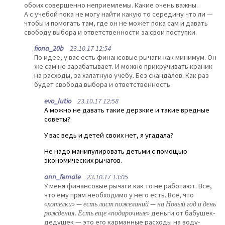
обоих совершенно неприемлемы. Какие очень важны.
А с учебой пока не могу найти какую то середину что ли —
чтобы и помогать там, где он не может пока сам и давать
свободу выбора и ответственности за свои поступки.
fiona_20b
23.10.17 12:54
По идее, у вас есть финансовые рычаги как минимум. Он
же сам не зарабатывает. И можно прикручивать краник
на расходы, за халатную учебу. Без скандалов. Как раз
будет свобода выбора и ответственность.
evo_lutio
23.10.17 12:58
А можно не давать такие дерзкие и такие вредные
советы?
У вас ведь и детей своих нет, я угадала?
Не надо манипулировать детьми с помощью
экономических рычагов.
ann_female
23.10.17 13:05
У меня финансовые рычаги как то не работают. Все,
что ему прям необходимо у него есть. Все, что
«хотелки» — есть лист пожеланий — на Новый год и день
рождения. Есть еще «подарочные»
деньги от бабушек-
дедушек — это его карманные расходы на воду-