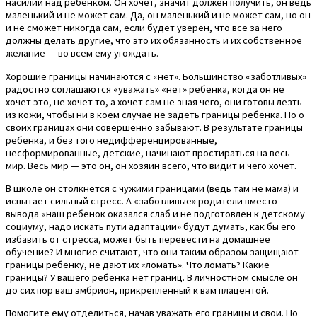
насилии над ребенком. Он хочет, значит должен получить, он ведь
маленький и не может сам. Да, он маленький и не может сам, но он
и не сможет никогда сам, если будет уверен, что все за него
должны делать другие, что это их обязанность и их собственное
желание — во всем ему угождать.
Хорошие границы начинаются с «нет». Большинство «заботливых»
радостно соглашаются «уважать» «нет» ребенка, когда он не
хочет это, не хочет то, а хочет сам не зная чего, они готовы лезть
из кожи, чтобы ни в коем случае не задеть границы ребенка. Но о
своих границах они совершенно забывают. В результате границы
ребенка, и без того недифференцированные,
несформированные, детские, начинают простираться на весь
мир. Весь мир — это он, он хозяин всего, что видит и чего хочет.
В школе он столкнется с чужими границами (ведь там не мама) и
испытает сильный стресс. А «заботливые» родители вместо
вывода «наш ребенок оказался слаб и не подготовлен к детскому
социуму, надо искать пути адаптации» будут думать, как бы его
избавить от стресса, может быть перевести на домашнее
обучение? И многие считают, что они таким образом защищают
границы ребенку, не дают их «ломать». Что ломать? Какие
границы? У вашего ребенка нет границ. В личностном смысле он
до сих пор ваш эмбрион, прикрепленный к вам плацентой.
Помогите ему отделиться, начав уважать его границы и свои. Но