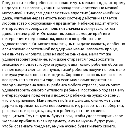
Представьте себе ребенка в возрасте чуть меньше года, которому
надо учиться ползать, ходить и овладевать постепенно мелкой
моторикой. Стимулом для всех этих непростых (наисложнейших
даже, учитывая неразвитость всех систем) действий является
любопытство к окружающим предметам. Ребенок видит что-то
интересное и совершает попытки сначала дотянуться, потом
доползти или дойти. Он может выражать эмоции крайнего
нетерпения и недовольства, пока его потребность не
удовлетворена. Он может хныкать, ныть и даже плакать, особенно
если привык к постоянной поддержке извне. Заплакать проще,
чем пыхтеть и ползти. Если на любое хныканье, мама тут же
удовлетворяет желание, или даже старается предвосхитить
хныканье и подает любую игрушку, едва только ребенок обратил
на нее взор и слегка потянулся, такой ребенок получит очень мало
стимула учиться ползать и ходить. Хорошо если он пытлив и хочет
все время что-то еще и еще, но если мама самотверженна и
твердо настроена лишить ребенка любого стресса, она сможет
удовлетворить самого пытливого ребенка, постоянно подавая ему
интересующие предметы и поднося ребенка на руках ко всему,
что его привлекло. Мама может пойти и дальше, она может сама
держать предметы, сама поворачивать их, развертывать обертки,
раскрывать и вращать, так, что ребенку останется лишь
таращиться. Ему не нужны будут ноги, чтобы удовлетворить свое
желание приблизиться к предмету, ему не нужны будут руки,
чтобы осваивать предмет, ему не нужно будет ничего своего.