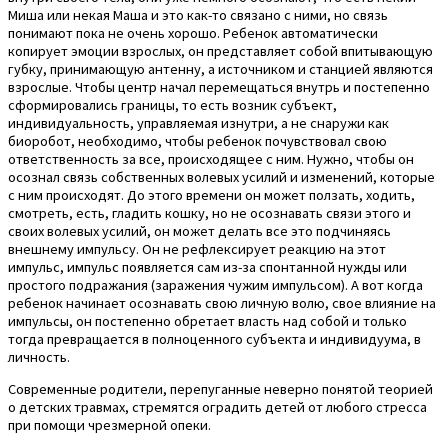
Миша или некая Маша и это как-то связано с ними, но связь
понимают пока не очень хорошо. Ребенок автоматически
копирует эмоции взрослых, он представляет собой впитывающую
губку, принимающую антенну, а источником и станцией являются
взрослые. Чтобы центр начал перемещаться внутрь и постепенно
сформировались границы, то есть возник субъект,
индивидуальность, управляемая изнутри, а не снаружи как
биоробот, необходимо, чтобы ребенок почувствовал свою
ответственность за все, происходящее с ним. Нужно, чтобы он
осознал связь собственных волевых усилий и изменений, которые
с ним происходят. До этого времени он может ползать, ходить,
смотреть, есть, гладить кошку, но не осознавать связи этого и
своих волевых усилий, он может делать все это подчиняясь
внешнему импульсу. Он не рефлексирует реакцию на этот
импульс, импульс появляется сам из-за спонтанной нужды или
простого подражания (заражения чужим импульсом). А вот когда
ребенок начинает осознавать свою личную волю, свое влияние на
импульсы, он постепенно обретает власть над собой и только
тогда превращается в полноценного субъекта и индивидуума, в
личность.
Современные родители, перепуганные неверно понятой теорией
о детских травмах, стремятся оградить детей от любого стресса
при помощи чрезмерной опеки.