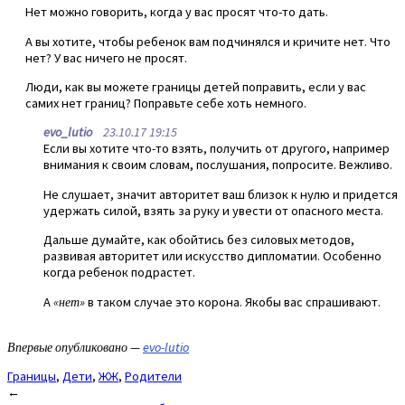
Нет можно говорить, когда у вас просят что-то дать.
А вы хотите, чтобы ребенок вам подчинялся и кричите нет. Что
нет? У вас ничего не просят.
Люди, как вы можете границы детей поправить, если у вас
самих нет границ? Поправьте себе хоть немного.
evo_lutio
23.10.17 19:15
Если вы хотите что-то взять, получить от другого, например
внимания к своим словам, послушания, попросите. Вежливо.
Не слушает, значит авторитет ваш близок к нулю и придется
удержать силой, взять за руку и увести от опасного места.
Дальше думайте, как обойтись без силовых методов,
развивая авторитет или искусство дипломатии. Особенно
когда ребенок подрастет.
А
«нет»
в таком случае это корона. Якобы вас спрашивают.
Впервые опубликовано —
evo-lutio
Границы
,
Дети
,
ЖЖ
,
Родители
Post
←