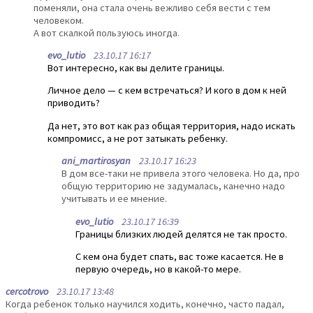
поменяли, она стала очень вежливо себя вести с тем
человеком.
А вот скалкой пользуюсь иногда.
evo_lutio
23.10.17 16:17
Вот интересно, как вы делите границы.
Личное дело — с кем встречаться? И кого в дом к ней
приводить?
Да нет, это вот как раз общая территория, надо искать
компромисс, а не рот затыкать ребенку.
ani_martirosyan
23.10.17 16:23
В дом все-таки не привела этого человека. Но да, про
общую территорию не задумалась, канечно надо
учитывать и ее мнение.
evo_lutio
23.10.17 16:39
Границы близких людей делятся не так просто.
С кем она будет спать, вас тоже касается. Не в
первую очередь, но в какой-то мере.
cercotrovo
23.10.17 13:48
Когда ребенок только научился ходить, конечно, часто падал,