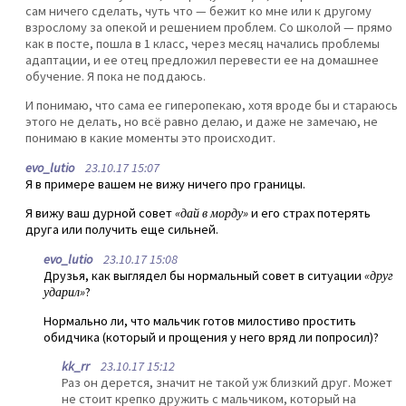
сам ничего сделать, чуть что — бежит ко мне или к другому
взрослому за опекой и решением проблем. Со школой — прямо
как в посте, пошла в 1 класс, через месяц начались проблемы
адаптации, и ее отец предложил перевести ее на домашнее
обучение. Я пока не поддаюсь.
И понимаю, что сама ее гиперопекаю, хотя вроде бы и стараюсь
этого не делать, но всё равно делаю, и даже не замечаю, не
понимаю в какие моменты это происходит.
evo_lutio
23.10.17 15:07
Я в примере вашем не вижу ничего про границы.
Я вижу ваш дурной совет
«дай в морду»
и его страх потерять
друга или получить еще сильней.
evo_lutio
23.10.17 15:08
Друзья, как выглядел бы нормальный совет в ситуации
«друг
ударил»
?
Нормально ли, что мальчик готов милостиво простить
обидчика (который и прощения у него вряд ли попросил)?
kk_rr
23.10.17 15:12
Раз он дерется, значит не такой уж близкий друг. Может
не стоит крепко дружить с мальчиком, который на