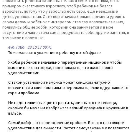
соблазнить ребёнка на жизнь. Т.е. как я себе это поняла, быть
примером счастливого взрослого, чтоб ребёнок не боялся
взрослеть, потому что у взрослых есть свои, ещё неведомые
детю, удовольствия. С тех пор я начала больше времени уделять
своим делам и ребёнок с интересом стал сам вовлекаться в них,
появились общие хобби, которыми она занимается и в моё
отсутствие и чаще стала сама придумывать себе другие занятия, в
том числе и полезные.
evo_lutio
23.10.17 09:41
Тоже маловато уважения к ребенку в этой фразе.
Якобы ребенок изначально перепуганный мышонок и чтобы
выманить его из норки, надо показать, что жизнь полна
удовольствиями.
С такой установкой мамочка может слишком натужно
веселиться и слишком сильно переживать, если вдруг какое-то
горе и проблема.
Не надо тепличные цветы растить, жизнь это не теплица,
сколько бы мама ни изображала вечный праздник и кружение в
вальсе.
Самый кайф — это преодоление проблем. Вот это настоящее
удовольствие для личности. Растет самоуважение и появляется