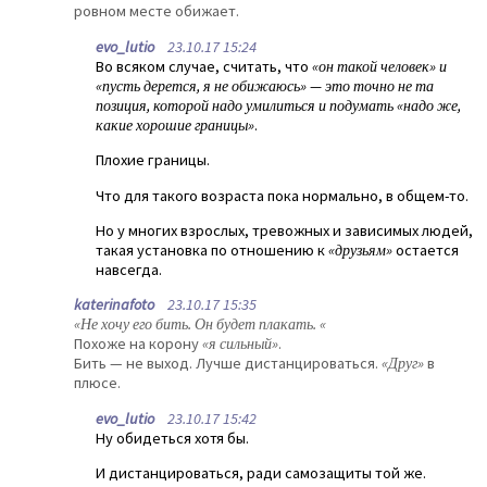
ровном месте обижает.
evo_lutio
23.10.17 15:24
Во всяком случае, считать, что
«он такой человек» и
«пусть дерется, я не обижаюсь» — это точно не та
позиция, которой надо умилиться и подумать «надо же,
какие хорошие границы»
.
Плохие границы.
Что для такого возраста пока нормально, в общем-то.
Но у многих взрослых, тревожных и зависимых людей,
такая установка по отношению к
«друзьям»
остается
навсегда.
katerinafoto
23.10.17 15:35
«Не хочу его бить. Он будет плакать. «
Похоже на корону
«я сильный»
.
Бить — не выход. Лучше дистанцироваться.
«Друг»
в
плюсе.
evo_lutio
23.10.17 15:42
Ну обидеться хотя бы.
И дистанцироваться, ради самозащиты той же.