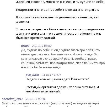
Здесь еще вопрос, много ли она ела, и вы судили по себе.
Подростки много едят, особенно когда много гуляют.
Взрослая тетушка может (и должна) есть меньше, чем
девочка.
То есть если девочка более четырех часов проводила вне
дома или дома ела что-то диетическое, то конечно она
была все время голодной.
araez
23.10.17 09:52
Да, судила по себе. И еще удивлялась про себя, что
много девочка ест, больше меня. И хочет чаще. Эх,
компенсирую в следующий раз. И, вообще, надо,
конечно, почитать про подростков, чтоб понимать про
них хотя бы базовые вещи.
evo_lutio
23.10.17 12:27
Видели сколько щенки едят? Или котята?
Растущий организм должен хорошо питаться. И
метаболизм активный.
sheridan_2012
23.10.17 09:34
Мой психолог мне как-то сказал (не дословно) — задача матери