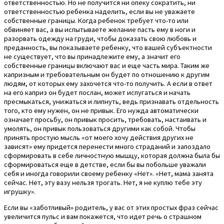
ответственностью. Но не получится ни опеку сократить, ни
ответственностью ребенка наделить, если вы не уважаете
собственные границы. Когда ребенок требует что-то или
обвиняет вас, а вы испытываете желание пасть ему в ноги и
разорвать одежду на груди, чтобы доказать свою любовь и
преданность, вы показываете ребенку, что вашей субъектности
не существует, что вы принадлежите ему, а значит его
собственные границы включают вас и еще часть мира. Таким же
капризным и требовательным он будет по отношению к другим
людям, от которых ему захочется что-то получить. А если в ответ
на его каприз он будет послан, может испугаться и начать
пресмыкаться, унижаться и липнуть, ведь признавать отдельность
того, кто ему нужен, он не привык. Его нужда автоматически
означает просьбу, он привык просить, требовать, настаивать и
умолять, он привык пользоваться другими как собой. Чтобы
принять простую мысль «от моего хочу действия других не
зависят» ему придется перенести много страданий и запоздало
сформировать в себе личностную мышцу, которая должна была бы
сформироваться еще в детстве, если бы вы побольше уважали
себя и иногда говорили своему ребенку «Нет». «Нет, мама занята
сейчас. Нет, эту вазу нельзя трогать. Нет, я не куплю тебе эту
игрушку».
Если вы «заботливый» родитель, у вас от этих простых фраз сейчас
увеличится пульс и вам покажется, что идет речь о страшном