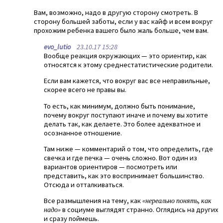
Вам, возможно, надо в другую сторону смотреть. В
сторону большей заботы, если у вас кайф и всем вокруг
прохожим ребенка вашего было жаль больше, чем вам.
evo_lutio
23.10.17 15:28
Вообще реакция окружающих — это ориентир, как
относятся к этому среднестатистические родители.
Если вам кажется, что вокруг вас все неправильные,
скорее всего не правы вы.
То есть, как минимум, должно быть понимание,
почему вокруг поступают иначе и почему вы хотите
делать так, как делаете. Это более адекватное и
осознанное отношение.
Там ниже — комментарий о том, что определить, где
свечка и где печка — очень сложно. Вот один из
вариантов ориентиров — посмотреть или
представить, как это воспринимает большинство.
Отсюда и отталкиваться.
Все размышления на тему, как
«нереально понять, как
надо»
в социуме выглядят странно. Оглядись на других
и сразу поймешь.