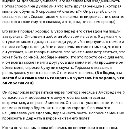
выучил. М. довольно улыбался, его веселила моя озадаченность.
Потом спросил не думаю ли я что есть другая женщина, которая
могла бы обучить. Я спросила «А она есть?». Он разулыбался и
сказал что нет. Сказал также что пока мы не виделись, ни с кем не
спал (но я тоже ему это сказала, а это, кхм, не совсем правда).
Его визит прошел хорошо. В утро перед его отъездом мы пошли
завтракать. Он сидел и щебетал обо всем на свете. Я думала что
он уже не может дождаться когда уедет. Мы вернулись в номер и
я стала собирать вещи. Мне стало невыносимо от мысли, что вот
он уезжает, и не говорит ничего. Что хочет снова встретиться, что
хочет быть со мной. Вообще ничего. Что это просто секс для него,
и он всегда может найти другую, а для меня нет. На прощание он
обнял меня, спросил буду ли я скучать. Тормоза отказали, я
разрыдалась у него на плече. Ответила что очень.
(В общем, вы
могли бы и сами начать говорить о чувствах. Но хорошо, что
он спросил сам)
Он предложил встретиться через полтора месяца в Амстредаме. Я
согласилась и добавила что хочу чтобы мы могли всегда
встречаться, а не раз в 5 месяцев. Он как-то туманно ответил что
возможно скоро будем жить в одном городе. Я поняла что
нащипцевала уже вдоволь, пора и честь знать. Попросила меня не
провожать и держать в курсе как там его полет.
Когда он уехал, мы снова общались по перепискам в основном.