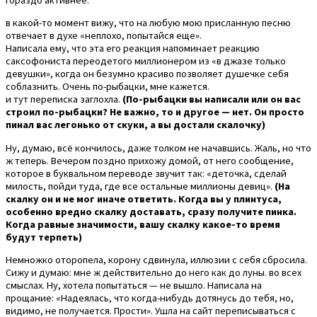
гораздо активнее.
в какой-то момент вижу, что на любую мою присланную песню
отвечает в духе «неплохо, попытайся еще».
Написала ему, что эта его реакция напоминает реакцию
саксофониста переодетого миллионером из «в джазе только
девушки», когда он безумно красиво позволяет душечке себя
соблазнить. Очень по-рыбацки, мне кажется.
и тут переписка заглохла.
(По-рыбацки вы написали или он вас
строил по-рыбацки? Не важно, то и другое — нет. Он просто
пинал вас легонько от скуки, а вы достали скалочку)
Ну, думаю, всё кончилось, даже толком не начавшись. Жаль, но что
ж теперь. Вечером поздно прихожу домой, от него сообщение,
которое в буквальном переводе звучит так: «деточка, сделай
милость, пойди туда, где все остальные миллионы девиц».
(На
скалку он и не мог иначе ответить. Когда вы у плинтуса,
особенно вредно скалку доставать, сразу получите пинка.
Когда равные значимости, вашу скалку какое-то время
будут терпеть)
Немножко оторопела, корону сдвинула, иллюзии с себя сбросила.
Сижу и думаю: мне ж действительно до него как до луны. во всех
смыслах. Ну, хотела попытаться — не вышло. Написала на
прощание: «Надеялась, что когда-нибудь дотянусь до тебя, но,
видимо, не получается. Прости». Ушла на сайт переписываться с