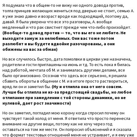
Я подумала что в общем-то не вижу ни одного довода против,
толпа принцев желающих жениться под дверью не стоит, семью А.
я уже знаю давно и возраст вроде как подходящий, поэтому да,
давай. Я была уверена что все это разговоры, А. вообще
медленный и что рак свистнет прежде чем что-либо произойдет.
(Вообще-то довод против — то, что вы его не любите. Не
выходите замуж за нелюбимых. Они вас тоже потом
разлюбят и вы будете вдвойне разочарованы, а они
обижены на вас за обман)
Но все случилось быстро, дата помолвки в церкви уже назначена,
родители и гости приглашены на июнь и тд. То есть пока я билась
над работой, мечтала об М. и занималась другими делами, все
было организовано. Осознав что здесь все серьезно, я решила
сбавить обороты в общении с М. и в итоге просто раствориться,
вряд ли он и заметил бы.
(Ну и отлипла она от него совсем.
Лучше бы отлипла не из-за предстоящей свадьбы, но любое
отлипание при замедлении с той стороны динамики, но не
нулевой, дает рост значимости)
Но он заметил, погладил мою корону когда спросил почему он
чувствует такой холод от меня. Я ответила что просто перенесла
внимание на другие вещи, потому как не хочу через год
оставаться на том же месте. Он попросил объяснений и я сказала
что формат текстовых отношений меня не устраивает, и я ему уже