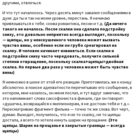
другими, отвлечься.
И что тут началооось. Через десять минут завалил сообщениями в
духе: да ты и так на моем уровне, перестань. Я начинаю
привязываться к тебе. снова романтика, песни и т.д.
(Да ничего
такого не началось. После скалки она сделала подстройку
снизу, это довольно неприятно всегда выглядит, поскольку
— щипцы, но у неискушенного человека может вызвать
чувство вины, особенно если он грубо среагировал на
скалку. И человек начинает извиняться. Если скалки и
подстройки снизу часто чередовать, получите сильной
степени отвращение, поскольку скалка+щипцы=двойная
скалка. Но первые два раза у человека может быть чувство
вины)
Я немножко в шоке от этой его реакции. Приготовилась же к концу
абсолютно. в поиске адекватности перечитываю его сообщение, в
котором, мне казалось, он меня послал, и тут вдруг замечаю, что
это напоминает слова саксофониста в финале, где он говорит:
«душечка, возвращайся к миллионерам, я не достоин тебя и т.д.».
Пересматриваю фрагмент фильма — точно те же слова. Вот черт,
думаю. Выходит, получилось, что я не то скалку, не то щипцы
достала, а всего-то хотела кинуть шарик на прощание.
(Это
щипцы. Шарик на прощанье в закрытые границы — всегда
щипцы)