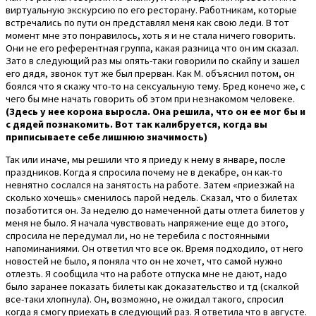
виртуальную экскурсию по его ресторану. Работникам, которые
встречались по пути он представлял меня как свою леди. В тот
момент мне это понравилось, хоть я и не стала ничего говорить.
Они не его референтная группа, какая разница что он им сказал.
Зато в следующий раз мы опять-таки говорили по скайпу и зашел
его дядя, звонок тут же был прерван. Как М. объяснил потом, он
боялся что я скажу что-то на сексуальную тему. Бред конечо же, с
чего бы мне начать говорить об этом при незнакомом человеке.
(Здесь у нее корона выросла. Она решила, что он ее мог бы и
с дядей познакомить. Вот так калибруется, когда вы
приписываете себе лишнюю значимость)
Так или иначе, мы решили что я приеду к нему в январе, после
праздников. Когда я спросила почему не в декабре, он как-то
невнятно сослался на занятость на работе. Затем «приезжай на
сколько хочешь» сменилось парой недель. Сказал, что о билетах
позаботится он. За неделю до намеченной даты отлета билетов у
меня не было. Я начала чувствовать напряжение еще до этого,
спросила не передумал ли, но не теребила с постоянными
напоминаниями. Он ответил что все ок. Время подходило, от него
новостей не было, я поняла что он не хочет, что самой нужно
отлезть. Я сообщила что на работе отпуска мне не дают, надо
было заранее показать билеты как доказательство и тд (скалкой
все-таки хлопнула). Он, возможно, не ожидал такого, спросил
когда я смогу приехать в следующий раз. Я ответила что в августе.