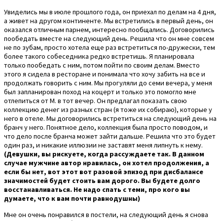
Увиделись мы в июле прошлого года, он приехал по делам на 4 дня,
а живет на другом континенте. Мы встретились в первый день, он
оказался отличным парнем, интересно пообщались. Договорились
пообедать вместе на следующий день. Решила что он мне совсем
не по зубам, просто хотела еще раз встретиться по-дружески, тем
более такого собеседника редко встретишь. Я планировала
только пообедать с ним, потом пойти по своим делам. Вместо
этого я сидела в ресторане и понимала что хочу забить на все и
продолжать говорить с ним. Мы прогуляли до семи вечера, у меня
был запланирован поход на коцерт и только это помогло мне
отлепиться от М. в тот вечер. Он предлагал показать свою
коллекцию денег из разных стран (я тоже их собираю), которые у
него в отеле. Мы договорились встретиться на следующий день на
бранч у него. Понятное дело, коллекция была просто поводом, и
что дело после бранча может зайти дальше. Решила что это будет
один раз, и никакие иллюзии не заставят меня липнуть к нему.
(Девушки, вы рискуете, когда рассуждаете так. В данном
случае мужчине автор нравилась, он хотел продолжения, а
если бы нет, вот этот вот разовой эпизод при дисбалансе
значимостей будет стоить вам дорого. Вы будете долго
восстанавливаться. Не надо спать с теми, про кого вы
думаете, что к вам почти равнодушны)
Мне он очень понравился в постели, на следующий день я снова