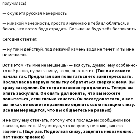
получилась)
— ох уж эта русская манерность
— никакой манерности, просто я начинаю в тебя влюбляться, и
боюсь, что потом буду страдать. Больше не буду тебя беспокоить
Сегодня ответил:
— ну так и действуй. под лежачий камень вода не течет. И ты мне
не мешаешь.
Вот в этом «ты мне не мешаешь» — вся суть, думаю. ему особенно-
то всё равно, ну раз я пишу, то ок, он ответит.
(Так он с самого
начала так. Предлагал вам попытаться его заинтересовать.
Послал вас на первую попытку обратиться сверху к нему. Вы
сразу заскулили. Он тогда позволил продолжить. Теперь вы
опять заскулили. Он опять дал понять, что вы можете
попытаться, если сильно хочется. Он последователен, а вот
вы никак не можете правильно оценить свою позицию снизу.
Все вам мерещится, что вы общаетесь на равных)
Я не хочу ему отвечать, потому что в последнем сообщении всё
сказала, как есть. И чувствую, что попросту не знаю, как его
зацепить.
(Еще раз. Подползая снизу, зацепить невозможно.
Нет таких приемов)