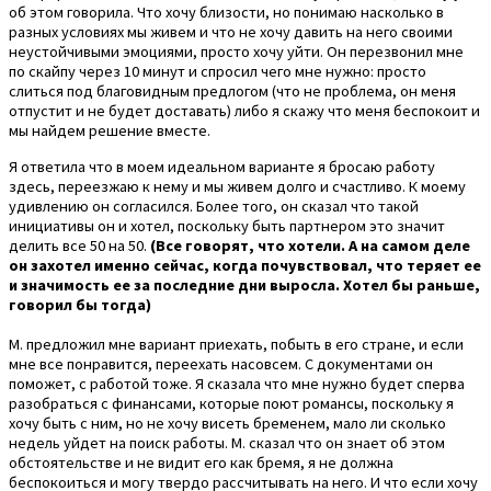
об этом говорила. Что хочу близости, но понимаю насколько в
разных условиях мы живем и что не хочу давить на него своими
неустойчивыми эмоциями, просто хочу уйти. Он перезвонил мне
по скайпу через 10 минут и спросил чего мне нужно: просто
слиться под благовидным предлогом (что не проблема, он меня
отпустит и не будет доставать) либо я скажу что меня беспокоит и
мы найдем решение вместе.
Я ответила что в моем идеальном варианте я бросаю работу
здесь, переезжаю к нему и мы живем долго и счастливо. К моему
удивлению он согласился. Более того, он сказал что такой
инициативы он и хотел, поскольку быть партнером это значит
делить все 50 на 50.
(Все говорят, что хотели. А на самом деле
он захотел именно сейчас, когда почувствовал, что теряет ее
и значимость ее за последние дни выросла. Хотел бы раньше,
говорил бы тогда)
М. предложил мне вариант приехать, побыть в его стране, и если
мне все понравится, переехать насовсем. С документами он
поможет, с работой тоже. Я сказала что мне нужно будет сперва
разобраться с финансами, которые поют романсы, поскольку я
хочу быть с ним, но не хочу висеть бременем, мало ли сколько
недель уйдет на поиск работы. М. сказал что он знает об этом
обстоятельстве и не видит его как бремя, я не должна
беспокоиться и могу твердо рассчитывать на него. И что если хочу