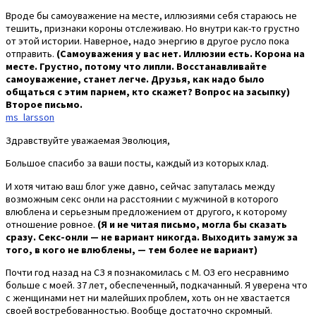
Вроде бы самоуважение на месте, иллюзиями себя стараюсь не
тешить, признаки короны отслеживаю. Но внутри как-то грустно
от этой истории. Наверное, надо энергию в другое русло пока
отправить.
(Самоуважения у вас нет. Иллюзии есть. Корона на
месте. Грустно, потому что липли. Восстанавливайте
самоуважение, станет легче. Друзья, как надо было
общаться с этим парнем, кто скажет? Вопрос на засыпку)
Второе письмо.
ms_larsson
Здравствуйте уважаемая Эволюция,
Большое спасибо за ваши посты, каждый из которых клад.
И хотя читаю ваш блог уже давно, сейчас запуталась между
возможным секс онли на расстоянии c мужчиной в которого
влюблена и серьезным предложением от другого, к которому
отношение ровное.
(Я и не читая письмо, могла бы сказать
сразу. Секс-онли — не вариант никогда. Выходить замуж за
того, в кого не влюблены, — тем более не вариант)
Почти год назад на СЗ я познакомилась с М. ОЗ его несравнимо
больше с моей. 37 лет, обеспеченный, подкачанный. Я уверена что
с женщинами нет ни малейших проблем, хоть он не хвастается
своей востребованностью. Вообще достаточно скромный.