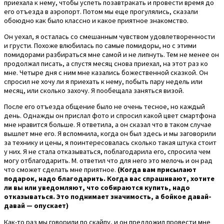
приехала к нему, чтобы успеть позавтракать и провести время до
его отъезда в аэропорт. Потом мы еще прогулялись, сказали
обоюдно как было классно и какое приятное знакомство.
Он уехал, я осталась со смешанным чувством удовлетворенности
и грусти. Похоже влюбилась по самые помидоры, но с этими
помидорами разбираться мне самой и не липнуть. Тем не менее он
продолжал писать, а спустя месяц снова приехал, на этот раз ко
мне. Четыре дня с ним мне казались божественной сказкой. Он
спросил не хочу ли я приехать к нему, побыть пару недель или
месяц, или сколько захочу. Я пообещала заняться визой.
После его отъезда общение было не очень тесное, но каждый
день. Однажды он прислал фото и спросил какой цвет смартфона
мне нравится больше. Я ответила, а он сказал что в таком случае
вышлет мне его. Я вспомнила, когда он был здесь и мы заговорили
за технику и цены, я поинтересовалась сколько такая штука стоит
у них. Я не стала отказываться, поблагодарила его, спросила чем
могу отблагодарить. М. ответил что для него это мелочь и он рад
что сможет сделать мне приятное.
(Когда вам присылают
подарок, надо благодарить. Когда вас спрашивают, хотите
ли вы или уведомляют, что собираются купить, надо
отказываться. Это поднимает значимость, а бойкое давай-
давай — опускает)
Как-то раз мы говорили по скайпу, и он предложил провести мне