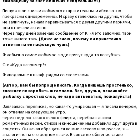
самооценку за счет общения с «идеальным»)
Пишу: «твои списки любимого отвратительны. и абсолютно
прекрасны одновременно». И сразу отвлеклась на других, чтобы
не залипнуть, начала переписываться с двумя другими парнями,
они отвечали активно.
Через пару дней замечаю сообщение от K. «я это запомню. твои
тоже ничего так».
(Даже не знаю, почему он приветливо
ответил на ее пафосную чушь)
Я: «обычно самое любимое люди прячут куда-то поглубже»
Он: «Куда например?»
Я: «подальше в шкаф. рядом со скелетами»
(Автор, вам бы попроще писать. Когда пишешь простенько,
сложнее покоробить штампами. Все, друзья, осваивайте
рыбалку с простых слов, не надо витьеватых, пожалуйста)
Завязалась переписка, но какая-то умирающая — я писала вечером,
он отвечал на следующее утро.
через неделю такого вялого флирта, перебрасывания
романтичных песен, стихов и киношечек мы добавили друг друга в
соцсетях. Он начал обращаться ко мне ласково и по-русски, я —
аналогично на его родном языке. В соцсетях общение стало