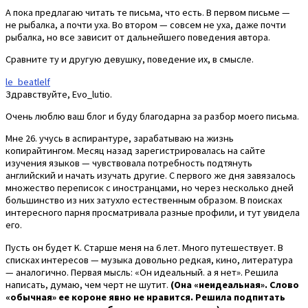
А пока предлагаю читать те письма, что есть. В первом письме —
не рыбалка, а почти уха. Во втором — совсем не уха, даже почти
рыбалка, но все зависит от дальнейшего поведения автора.
Сравните ту и другую девушку, поведение их, в смысле.
le_beatlelf
Здравствуйте, Evo_lutio.
Очень люблю ваш блог и буду благодарна за разбор моего письма.
Мне 26. учусь в аспирантуре, зарабатываю на жизнь
копирайтингом. Месяц назад зарегистрировалась на сайте
изучения языков — чувствовала потребность подтянуть
английский и начать изучать другие. С первого же дня завязалось
множество переписок с иностранцами, но через несколько дней
большинство из них затухло естественным образом. В поисках
интересного парня просматривала разные профили, и тут увидела
его.
Пусть он будет K. Старше меня на 6 лет. Много путешествует. В
списках интересов — музыка довольно редкая, кино, литература
— аналогично. Первая мысль: «Он идеальный. а я нет». Решила
написать, думаю, чем черт не шутит.
(Она «неидеальная». Слово
«обычная» ее короне явно не нравится. Решила подпитать