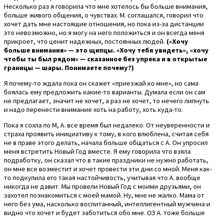
Несколько раз я говорила что мне хотелось бы больше внимания,
больше живого общения, о чувствах. М. соглашался, говорил что
хочет дать мне настоящие отношения, но пока из-за дистанции
это невозможно, но я могу на него положиться и он всегда меня
прикроет, что ценит надежных, постоянных людей.
(«Хочу
больше внимания» — это щипцы. «Хочу тебя увидеть», «хочу
чтобы ты был рядом» — сказанное без упрека и в открытые
границы — шары. Понимаете почему?)
Я почему-то ждала пока он скажет «приезжай ко мне», но сама
боялась ему предложить какие-то варианты. Думала если он сам
не предлагает, значит не хочет, а раз не хочет, то нечего липнуть
и надо перенести внимание хоть на работу, хоть куда-то.
Пока я сохла по М, А. все время был недалеко. От неуверенности и
страха проявить инициативу к тому, в кого влюблена, считая себя
не в праве этого делать, начала больше общаться с А. Он упросил
меня встретить Новый Год вместе. Я ему говорила что взяла
подработку, он сказал что в такие праздники не нужно работать,
он мне все возместит и хочет провести эти дни со мной. Меня как-
то подкупила его такая настойчивость, учитывая что А. вообще
никогда не давит. Мы провели Новый Год с моими друзьями, он
захотел познакомиться с моей мамой. Ну, мне не жалко. Мама от
него без ума, насколько воспитанный, интеллигентный мужчина и
видно что хочет и будет заботиться обо мне. ОЗ А. тоже больше