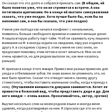
Он сказал что это долго и собрался приехать сам.
(В общем, ей
было понятно уже, что он не стремится к встрече. А она
потягивала щипчиками. Но в конце ей хватило самоуважения
сказать, что уже поздно. Хотя лучше было бы, если бы он
напомнил сам, и она бы сказала, что уже поздно)
У меня уже полгода как начался конфликт с начальником,
появилось больше свободного времени и намного меньше денег.
Я нашла вторую работу парт-тайм. Чтоб не сваливать кучу лишнего
внимания на М. я иногда ходила на свидания, пару раз ездила к
другу А. в соседнюю страну (с этим у меня не секс-онли, он
предложил помолвку этим летом и хочет жениться. Мне он не
очень нравится, но для редких вылазок ок, как мне казалось
раньше).
М. приехал в конце этого января. Привез мне разных примочек для
ухода и отбеливания зубов. Не знаю важно ли упоминать это, но
мне было приятно. Сказал что отведет меня к своему другу
стоматологу, чтобы поставить маленькие скобы, когда я приеду к
нему.
(Улучшением внешности девушки занимается. Хочет ее
привести в божеский вид, чтобы представить дяде и др. Для
него имидж — очень важно. Прокачивайтесь, автор, срочно)
Выучил несколько слов на моем родном языке и иногда меня
удивлял, когда разговаривал на нем. Я спросила где это он его