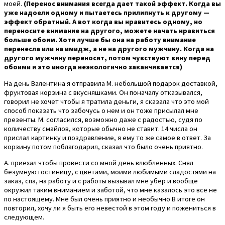
моей.
(Перенос внимания всегда дает такой эффект. Когда вы
уже надоели одному и пытаетесь прилипнуть к другому —
эффект обратный. А вот когда вы нравитесь одному, но
переносите внимание на другого, можете начать нравиться
больше обоим. Хотя лучше бы она на работу внимание
перенесла или на имидж, а не на другого мужчину. Когда на
другого мужчину переносят, потом чувствуют вину перед
обоими и это иногда неэкологично заканчивается)
На день Валентина я отправила М. небольшой подарок доставкой,
фруктовая корзина с вкусняшками. Он поначалу отказывался,
говорил не хочет чтобы я тратила деньги, я сказала что это мой
способ показать что забочусь о нем и он тоже присылал мне
презенты. М. согласился, возможно даже с радостью, судя по
количеству смайлов, которые обычно не ставит. 14 числа он
прислал картинку и поздравление, я ему то же самое в ответ. За
корзину потом поблагодарил, сказал что было очень приятно.
А. приехал чтобы провести со мной день влюбленных. Снял
безумную гостиницу, с цветами, моими любимыми сладостями на
заказ, спа, на работу и с работы вызывал мне убер и вообще
окружил таким вниманием и заботой, что мне казалось это все не
по настоящему. Мне был очень приятно и необычно В итоге он
повторил, хочу ли я быть его невестой в этом году и пожениться в
следующем.