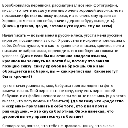
Возобновилась переписка. рассматривал все мои фотографии,
писал, что почти везде у меня лицо очень хорошей девочки. но на
нескольких фотках выгляжу дерзко, и это очень ему нравится.
Хорошо, отмечаю про себя, значит дерзко и буду выглядеть).
(Очень дерзкая, да уж, готовая угождать ему во всем)
Начал писать — возьми меня в русские леса, угости меня русским
пирогом, посади меня за стол. Я радостно и искренне пригласила к
себе. Сейчас думаю, что как-то тухленько я писала, крючков почти
никаких не забрасывала, переводить его сообщения толком не
успевала.
(Даже если бы вы отлично владели языком,
крючков вы закинуть не могли бы, потому что заняли
позицию снизу. Снизу крючок не бросишь. Он к вам
обращается как барин, вы — как крепостная. Какие могут
быть крючки?)
тут он начал увиливать, мол, бабушка твоя выглядит на фото
замечательно. Твой пирог есть не хочу, хочу есть пирог твоей
бабушки. и от фобии ночного леса ты меня не излечишь (я до этого
писала, что могу помочь избавиться).
(Да потому что «радостно
и искренне» приглашать к себе того, кто к вам почти
равнодушен, — это скука болотная. Он же намекал, что
дерзкой вы ему нравитесь чуть больше)
Я говорю: ок, поняла, что тебе не нравлюсь. (вижу, что скалка