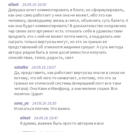
elleat
24.09.16 16:50
Девушка хочет комментировать в блоге, но сформулировать,
как оно само работает у нее она не может, ибо это как
человеку, проведшему жизнь в гипсе, объяснять суть балета. А
как она будет комментировать? В доказательство колдовских
чар своих зато аргумент есть: отказать себе в удовольствии
продлить это с ней не может почти никто, а подделать или
сыграть только виртуозы могут, но это за гранью ее
представлений об этикехотя хищники грешат. А суть метода
автора: рядом быть в зоне досягаемости и излучать
спокойствие, тепло, радость, свет.
solodka
24.09.16 18:07
Да, представить, как работают виртуозы она не в силах не
потому, что ей чего-то нехватает, а потому, что это за
гранью ее этической системы (вчерашний пост все-таки
читала). Она Каин и Манфред, а они мелкие сошки. Все
понятно. Царит.
sava_ya
24.09.16 18:30
И касаться плечем. Это важно.
elleat
24.09.16 18:47
Я думаю, важнее быть просто автором и все.