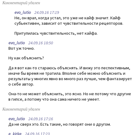
Комментарий удален
evo_lutio
24.09.16 17:19
Не, он врал, когда устал, это уже не кайф значит. Кайф
субьективен, зависит от чувствительности рецепторов.
Притупилась чувствительность, нет кайфа.
evo_lutio
24.09.16 18:50
Вот уж точно.
Ну как объяснить?
Да я вот как-то стараюсь объяснять. И вижу это песпективным,
иначе бы время не тратила. Вполне себе можно объяснить и
результаты у многих явно во много раз лучше, чем фантазирует
о себе автор.
Она-то не может объяснить, это ясно. Но не потому что другие
в гипсе, а потому что она сама ничего не умеет.
Комментарий удален
evo_lutio
24.09.16 17:16
Да не сверх это. Есть такие, но говорят они о другом.
e_kirke
24.09.16 17:23