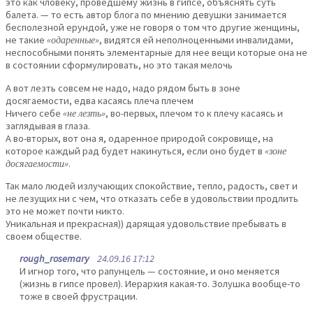
это как чловеку, проведшему жизнь в гипсе, объяснять суть
балета. — то есть автор блога по мнению девушки занимается
бесполезной ерундой, уже не говоря о том что другие женщины,
не такие
«одаренные»
, видятся ей неполноценными инвалидами,
неспособными понять элементарные для нее вещи которые она не
в состоянии сформулировать, но это такая мелочь
А вот лезть совсем не надо, надо рядом быть в зоне
досягаемости, едва касаясь плеча плечем
Ничего себе
«не лезть»
, во-первых, плечом то к плечу касаясь и
заглядывая в глаза.
А во-вторых, вот она я, одаренное природой сокровище, на
которое каждый рад будет накинуться, если оно будет в
«зоне
досягаемости»
.
Так мало людей излучающих спокойствие, тепло, радость, свет и
не лезущих ни с чем, что отказать себе в удовольствии продлить
это не может почти никто.
Уникальная и прекрасная)) дарящая удовольствие пребывать в
своем обществе.
rough_rosemary
24.09.16 17:12
И игнор того, что рапунцель — состояние, и оно меняется
(жизнь в гипсе провел). Иерархия какая-то. Золушка вообще-то
тоже в своей фрустрации.