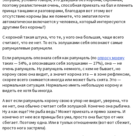
поэтому реалистичная очень, способная приехать на бал и пленить
принца танцами и разговорами, благодаря вот этому вот
отсутствию короны (вы же помните, что эмпатия почти
автоматически включается у человека, который интересуются
другими без короны?)
С короной такая штука, что те, у кого она большая, чаще всего
считают, что ее нет. То есть золушками себя опознают самые
рапунцелевые рапунцели.
Если рапунцель опознала себя как рапунцель (по
опросу моему
таких — 54%, а опознавших себя золушками — 27%), она — не
очень рапунцель. Ну рапунцель немного, с кем не бывает, но
корону свою она видит, а значит корона эта — в зоне рефлексии,
скорее всего снимается иногда или может быть снята. Это —
нормальная ситуация. Нормально иметь небольшую корону и
видеть ее хотя бы иногда.
А вот если рапунцель корону свою в упор не видит, уверена, что
ее нет, она обычно считает себя золушкой. Конечно она рыбачка.
Ну а как еще? Не рыба ведь? Может приехать и прямо зажечь. И
конечно от нее все принцы без ума, просто она быстро от них
сбегает. Поэтому одна. Или в тухлых отношениях (вот-вот сбежит,
просто нога застряла).