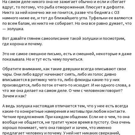
На самом деле никого она не зажигает обычно и если и сбегает
вдруг, то потому, что рыба отмороженная. Плюсует в дефолте.
Никто за ней конечно же не гонится, разве что бедняга с ОЗ
намного ниже ее, и тот до ближайшего угла. Туфельки ее валяются
по всем балам, их никто не собирает. Но она все равно думает, что
— золушка.
Вот давайте глянем самоописание такой золушки и посмотрим,
где корона и почему.
Это не самое смешное письмо, есть и смешней, некоторые я даже
показывала. Но и тут есть чему поучиться.
Обратите внимание, как такие девушки всегда описывают свои
чары. Они либо вдруг начинают сиять, либо их голос дивно
вписывается в ритмику чего-то, либо флюиды какие-то у них
производятся, либо поток отчего-то исходит. И ни одного слова, а
что же она делает на самом деле. О чем с человеком говорит?
Зачем и как?
А ведь золушка настоящая отличается тем, что у нее есть всегда
какие-то конкретные намерения и мотивы при любом контакте.
Четкие предложения. При каждом общении. Если не о чем, то она
вообще не общается, не тратит чужое время в пустоту. Она очень
хорошо понимает, чего она говорит и зачем, что именно
предлагает человеку и почему. У ней нет никаких сверканий,