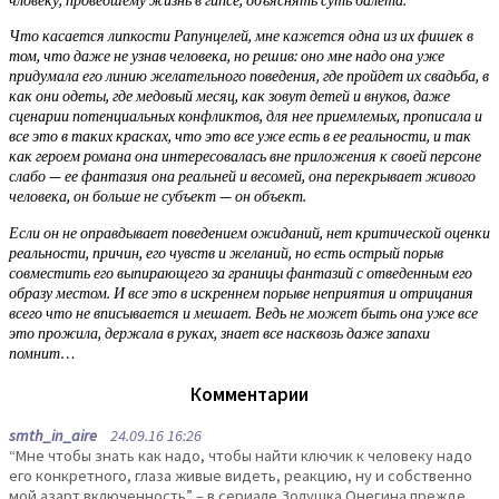
чловеку, проведшему жизнь в гипсе, объяснять суть балета.
Что касается липкости Рапунцелей, мне кажется одна из их фишек в
том, что даже не узнав человека, но решив: оно мне надо она уже
придумала его линию желательного поведения, где пройдет их свадьба, в
как они одеты, где медовый месяц, как зовут детей и внуков, даже
сценарии потенциальных конфликтов, для нее приемлемых, прописала и
все это в таких красках, что это все уже есть в ее реальности, и так
как героем романа она интересовалась вне приложения к своей персоне
слабо — ее фантазия она реальней и весомей, она перекрывает живого
человека, он больше не субъект — он объект.
Если он не оправдывает поведением ожиданий, нет критической оценки
реальности, причин, его чувств и желаний, но есть острый порыв
совместить его выпирающего за границы фантазий с отведенным его
образу местом. И все это в искреннем порыве неприятия и отрицания
всего что не вписывается и мешает. Ведь не может быть она уже все
это прожила, держала в руках, знает все насквозь даже запахи
помнит…
Комментарии
smth_in_aire
24.09.16 16:26
“Мне чтобы знать как надо, чтобы найти ключик к человеку надо
его конкретного, глаза живые видеть, реакцию, ну и собственно
мой азарт включенность” – в сериале Золушка Онегина прежде