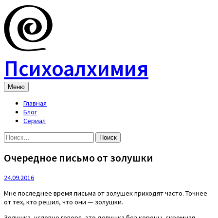
Skip
to
content
Психоалхимия
Меню
Главная
Блог
Сериал
Найти:
Очередное письмо от золушки
24.09.2016
Мне последнее время письма от золушек приходят часто. Точнее
от тех, кто решил, что они — золушки.
Золушка, условно говоря, это девушка без короны, скромная,