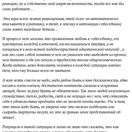
реакцию, ну и собственно мой азарт включенность, тогда все как-бы
само работает…
Это игра всего живая равноценная, твой голос он автоматически
вписывается в ритмику, в темп, в лексику в интонации собеседника;
глаза ловят малейшие детали…
В процессе нет эгоизма это проявленная любовь к собеседнику, его
чувствуешь каждой клеточкой, им восхишаешься (внутри, а не
плещешься в него всякой подобострастной идиотической чепухой) , и
как-то само собой понятно в чем он уникален что выделяет из прочих,
чем типичен и где его печали и трудности вполне общечеловеческие.
Когда видишь легко дополнять человека в каждой ситуации именно
тем, чего ему больше всего не хватает.
А вот лезть совсем не надо, надо рядом быть в зоне досягаемости, едва
касаясь плеча плечем, достаточно контакта глазами и искренних
эмоций, даже за руку брать не обязательно. Так мало людей излучающих
спокойствие, тепло, радость, свет и не лезущих ни с чем, что отказать
себе в удовольствии продлить это не может почти никто. Упс в том,
что этим надо быть, не уверена что это можно подделать или
сыграть (виртуозы могут, но это за гранью моих представлений об
этике) .
Рапунцели в такой ситуации я лично не знаю что сказать, это как