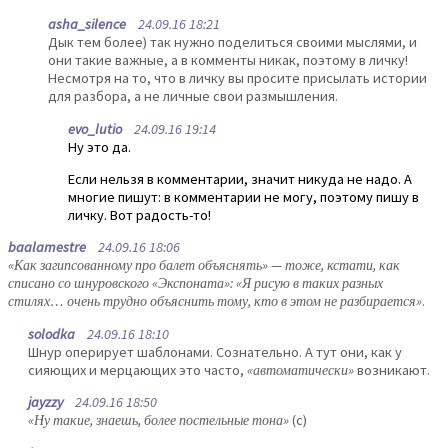
asha_silence
24.09.16 18:21
Дык тем более) так нужно поделиться своими мыслями, и
они такие важные, а в комменты никак, поэтому в личку!
Несмотря на то, что в личку вы просите присылать истории
для разбора, а не личные свои размышления.
evo_lutio
24.09.16 19:14
Ну это да.
Если нельзя в комментарии, значит никуда не надо. А
многие пишут: в комментарии не могу, поэтому пишу в
личку. Вот радость-то!
baalamestre
24.09.16 18:06
«Как загипсованному про балет объяснять» — тоже, кстати, как
списано со шнуровского «Экспоната»: «Я рисую в таких разных
стилях… очень трудно объяснить тому, кто в этом не разбирается»
.
solodka
24.09.16 18:10
Шнур оперирует шаблонами. Сознательно. А тут они, как у
сияющих и мерцающих это часто,
«автоматически»
возникают.
jayzzy
24.09.16 18:50
«Ну такие, знаешь, более постельные тона»
(с)