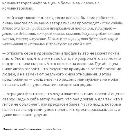
комментаторов информации о больше за 2 сезона с
комментариями.
— мой азарт включенность, тогда все как-бы само работает…
очень многое по мнению автора письма происходит
«само собой».
Много значения придается невербальным посланиям, у Золушек —
реальные действия, которые можно описать без употребления слов
«магия, сияние, излучение. Похоже на корону, что будто все вокруг
улавливают ее «сигналы»
и трактуют на свой счет.
— отказать себе в удовольствии продлить это не может почти
никто. Упс в том, что этим надо быть, не уверена что это можно
подделать или сыграть А это похоже на иллюзии. Где абзацем
ниже автор говорит, что Рапунцели придумывают себе реакции
людей, и не замечают реального к ним отношения. В этом
предложении — ожидание, что рядом с ней мужчина не может
отказать себе в удовольстии находиться рядом.
— отрицает факт того, что люди пластичны и меняются. И оценка
сверху. Ведь о себе автор пишет, что она другая. А для тех, кто в
гипсе не объясняет, как прекрасен балет. Часто люди, которые
являются экспертами, умеют очень интересно рассказывать, и
даже вовлекают других.
Впервые опубликовано —
evo-lutio