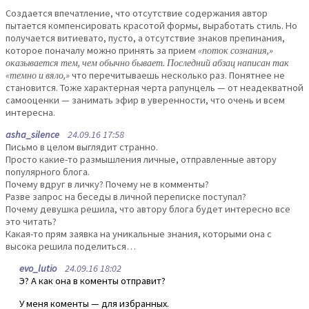
Создается впечатление, что отсутствие содержания автор
пытается компенсировать красотой формы, выработать стиль. Но
получается витиевато, пусто, а отсутствие знаков препинания,
которое поначалу можно принять за прием
«поток сознания,»
оказывается тем, чем обычно бывает. Последний абзац написан так
«темно и вяло,»
что перечитываешь несколько раз. Понятнее не
становится. Тоже характерная черта рапунцель — от неадекватной
самооценки — занимать эфир в уверенности, что очень и всем
интересна.
asha_silence
24.09.16 17:58
Письмо в целом выглядит странно.
Просто какие-то размышления личные, отправленные автору
популярного блога.
Почему вдруг в личку? Почему не в комменты?
Разве запрос на беседы в личной переписке поступал?
Почему девушка решила, что автору блога будет интересно все
это читать?
Какая-то прям заявка на уникальные знания, которыми она с
высока решила поделиться…
evo_lutio
24.09.16 18:02
Э? А как она в коменты отправит?
У меня коменты — для избранных.