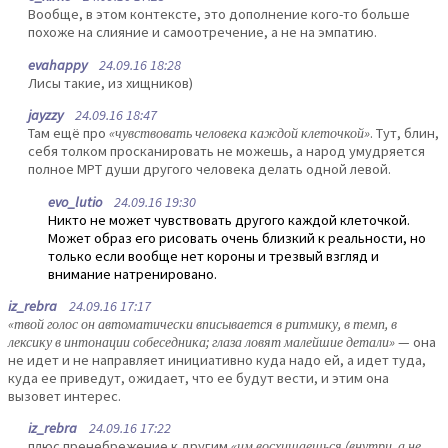
Вообще, в этом контексте, это дополнение кого-то больше
похоже на слияние и самоотречение, а не на эмпатию.
evahappy
24.09.16 18:28
Лисы такие, из хищников)
jayzzy
24.09.16 18:47
Там ещё про
«чувствовать человека каждой клеточкой»
. Тут, блин,
себя толком просканировать не можешь, а народ умудряется
полное МРТ души другого человека делать одной левой.
evo_lutio
24.09.16 19:30
Никто не может чувствовать другого каждой клеточкой.
Может образ его рисовать очень близкий к реальности, но
только если вообще нет короны и трезвый взгляд и
внимание натренировано.
iz_rebra
24.09.16 17:17
«твой голос он автоматически вписывается в ритмику, в темп, в
лексику в интонации собеседника; глаза ловят малейшие детали»
— она
не идет и не направляет инициативно куда надо ей, а идет туда,
куда ее приведут, ожидает, что ее будут вести, и этим она
вызовет интерес.
iz_rebra
24.09.16 17:22
плюс пренебрежение к другим
«им восхищаешься (внутри, а не