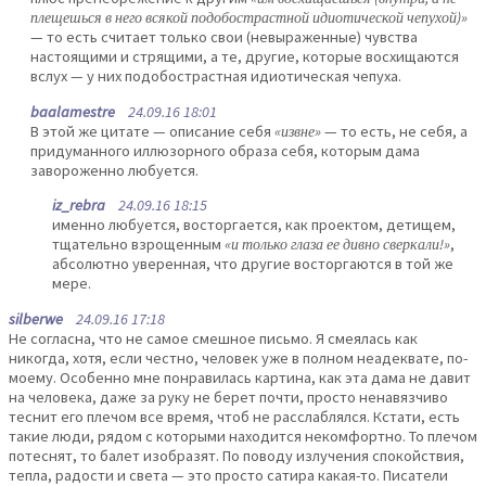
плещешься в него всякой подобострастной идиотической чепухой)»
— то есть считает только свои (невыраженные) чувства
настоящими и стрящими, а те, другие, которые восхищаются
вслух — у них подобострастная идиотическая чепуха.
baalamestre
24.09.16 18:01
В этой же цитате — описание себя
«извне»
— то есть, не себя, а
придуманного иллюзорного образа себя, которым дама
завороженно любуется.
iz_rebra
24.09.16 18:15
именно любуется, восторгается, как проектом, детищем,
тщательно взрощенным
«и только глаза ее дивно сверкали!»
,
абсолютно уверенная, что другие восторгаются в той же
мере.
silberwe
24.09.16 17:18
Не согласна, что не самое смешное письмо. Я смеялась как
никогда, хотя, если честно, человек уже в полном неадеквате, по-
моему. Особенно мне понравилась картина, как эта дама не давит
на человека, даже за руку не берет почти, просто ненавязчиво
теснит его плечом все время, чтоб не расслаблялся. Кстати, есть
такие люди, рядом с которыми находится некомфортно. То плечом
потеснят, то балет изобразят. По поводу излучения спокойствия,
тепла, радости и света — это просто сатира какая-то. Писатели