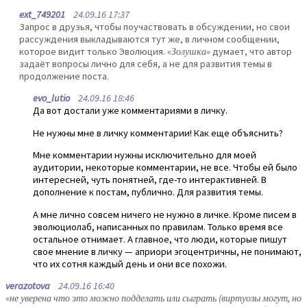
ext_749201
24.09.16 17:37
Запрос в друзья, чтобы поучаствовать в обсуждении, но свои
рассуждения выкладываются тут же, в личном сообщении,
которое видит только Эволюция.
«Золушка»
думает, что автор
задаёт вопросы лично для себя, а не для развития темы в
продолжение поста.
evo_lutio
24.09.16 18:46
Да вот достали уже комментариями в личку.
Не нужны мне в личку комментарии! Как еще объяснить?
Мне комментарии нужны исключительно для моей
аудитории, некоторые комментарии, не все. Чтобы ей было
интересней, чуть понятней, где-то интерактивней. В
дополнение к постам, публично. Для развития темы.
А мне лично совсем ничего не нужно в личке. Кроме писем в
эволюциолаб, написанных по правилам. Только время все
остальное отнимает. А главное, что люди, которые пишут
свое мнение в личку — априори эгоцентричны, не понимают,
что их сотня каждый день и они все похожи.
verazotova
24.09.16 16:40
«не уверена что это можно подделать или сыграть (виртуозы могут, но