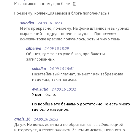
Как загипсованному про балет )))
По-моему, коллекция мемов в блоге пополнилась )
solodka
24.09.16 18:23
И это прекрасно, по-моему. На фоне штампов и вычурных
выражений — вдруг творческая удача. Про
«запахи
помнит»
тоже красиво получилось, хоть и мимо темы.
silberwe
24.09.16 18:29
Ой, нет, где-то это уже было, про балет и
загипсованных.
solodka
24.09.16 18:41
Незатейливый плагиат, значит? Как забрезжила
надежда, так и погасла.
evo_lutio
24.09.16 19:32
У меня было.
Но вообще это банально достаточно. То есть много
где было наверное.
anais_16
24.09.16 18:53
Да уж. Не поиск истины и не обратная связь с Эволюцией
интересует, а
«поиск гипотез»
. Зачем их искать, непонятно.