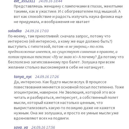
ext_3552311
24.09.16 18:44
Представляешь женщину с лампочками в глазах, жеелтыми
такими, как в ужастике. И с обогревателем под мышкой. А
вот как спокойствие и радость излучать наука физика еще
не придумала, и воображения не хватает
solodka
24.09.16 17:03
По-моему, там прихотливей: сначала запрос, потому что
интересно (ей интересно, а кому же еще должно быть?)
выступить с гипотезой, потом
«я не уверена,» то есть
предположение имеется, но существуют сомнения в правоте, а
потом прямым текстом: «Ну не знаю я!»
А почему? Да потому что
бесполезно загипсованному про балет. Золушка при всем
желании столько высокомерия в себе не натанцует.
tanya_nyc
24.09.16 17:26
Да, интересно. Как будто мысли вслух. В процессе
повествования меняется основной посыл постепенно. Тоже
эгоцентризм, наверное. Не Эволюция, которой это все
читать и разбираться, интересует, а собственный полет
мысли, который кажется настолько ценным, что
выкристализовать какую-то позицию даже не кажется
нужным. Она же золушака, и просто ее умные мысли уже
вдохновляют всех на подвиги.
sava_ya
24.09.16 17:56