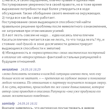
1) мы все, в своих ощущениях, обычно правые и адекватные
Постулирование уверенности в своей правоте, но в тоже время
выражение потребности ещё более утвердиться в ходе
обсуждения. Также обобщение своего мнения на окружающих.
2) тогда все как-бы само работает.
Постулирование своих выдающихся способностей найти
правильное решение проблемы после мимолетного ознакомления,
не затрачивая при этом никаких усилий.
3) А вот лезть совсем не надо… едва касаясь плеча плечем
Касаться плечем считается как не лезть, то что тогда лезть? Ну, и
стояние
«над душой»
в зоне досягаемости демонстрирует
выдающиеся способности к эмпатии)
4) Убежденность в
«первосортности» своих мистических построений
в отличие от «второсортных»
фантазий остальных рапунцелей о
будущем отношений.
verazotova
24.09.16 16:29
«легко дополнять человека в каждой ситуации именно тем, чего ему
больше всего не хватает. » — претензия на глубокое знание и понимание
любого человека. По отношению к партнеру получается позиция сверху.
А по сути, вероятно, происходит то же самое домысливание, которое
автор сама приводит в описании Рапунцели «она уже придумала его
линию желательного поведения»
.
samlady
24.09.16 16:31
Вначале заявлялось, что интересно поучаствовать в живом