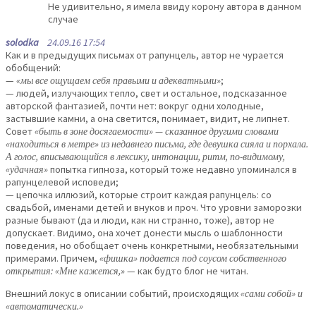
Не удивительно, я имела ввиду корону автора в данном
случае
solodka
24.09.16 17:54
Как и в предыдущих письмах от рапунцель, автор не чурается
обобщений:
—
«мы все ощущаем себя правыми и адекватными»
;
— людей, излучающих тепло, свет и остальное, подсказанное
авторской фантазией, почти нет: вокруг одни холодные,
застывшие камни, а она светится, понимает, видит, не липнет.
Совет
«быть в зоне досягаемости» — сказанное другими словами
«находиться в метре» из недавнего письма, где девушка сияла и порхала.
А голос, вписывающийся в лексику, интонации, ритм, по-видимому,
«удачная»
попытка гипноза, который тоже недавно упоминался в
рапунцелевой исповеди;
— цепочка иллюзий, которые строит каждая рапунцель: со
свадьбой, именами детей и внуков и проч. Что уровни заморозки
разные бывают (да и люди, как ни странно, тоже), автор не
допускает. Видимо, она хочет донести мысль о шаблонности
поведения, но обобщает очень конкретными, необязательными
примерами. Причем,
«фишка» подается под соусом собственного
открытия: «Мне кажется,»
— как будто блог не читан.
Внешний локус в описании событий, происходящих
«сами собой» и
«автоматически.»