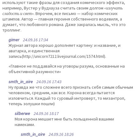
используют такие фразы для создания комического эффекта,
например, Вустер у Вудхауза считать своим долгом
«излучать
сладость и свет»
. Впрочем, все письмо — набор комических
штампов. Автор — главная героиня собственного водевиля, а
думает, что любовного романа. Даже закралась мысль, что это
троллинг.
gimer
24.09.16 17:34
Журнал автора хорошо дополняет картину: и название, и
аватарка, и единственная
запись(http://unicorn7212.livejournal.com/1574.html).
«Главное не поддавайся на уговоры разума, основанные на
объективной разумности»
smth_in_aire
24.09.16 17:43
Ну правда же что сложнее всего признать себя самым обычным
человеком, средним, как все. Корона всегда пытается
изловчиться. Каждый то суровый интроверт, то мизантроп,
теперь золушки пошли)
silberwe
24.09.16 18:17
Моя корона мешает мне быть польщенной вашими
намеками.
smth_in_aire
24.09.16 18:26