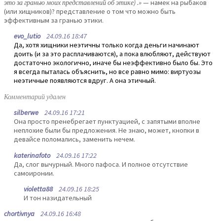
это за гранью моих представлений об этике) .»
— намек на рыбаков
(или хищников)? представление о том что можно быть
эффективным за гранью этики.
evo_lutio
24.09.16 18:47
Да, хотя хищники неэтичны только когда деньги начинают
доить (и за это расплачиваются), а пока влюбляют, действуют
достаточно экологично, иначе бы неэффективно было бы. Это
я всегда пыталась объяснить, но все равно мимо: виртуозы
неэтичные появляются вдруг. А она этичный.
Комментарий удален
silberwe
24.09.16 17:21
Она просто пренебрегает пунктуацией, с запятыми вполне
неплохие были бы предложения. Не знаю, может, кнопки в
девайсе поломались, заменить нечем.
katerinafoto
24.09.16 17:22
Да, слог вычурный. Много пафоса. И полное отсутствие
самоиронии.
violetta88
24.09.16 18:25
И тон назидательный
chortivnya
24.09.16 16:48