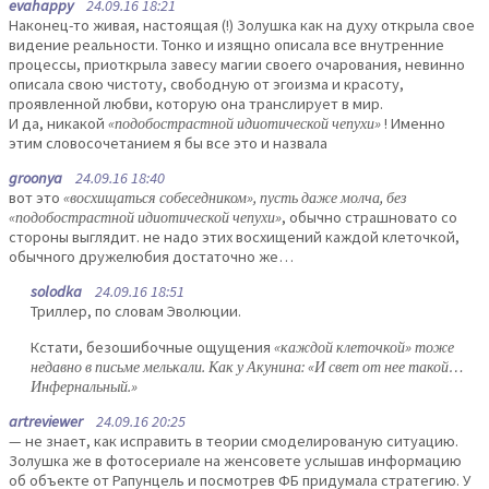
evahappy
24.09.16 18:21
Наконец-то живая, настоящая (!) Золушка как на духу открыла свое
видение реальности. Тонко и изящно описала все внутренние
процессы, приоткрыла завесу магии своего очарования, невинно
описала свою чистоту, свободную от эгоизма и красоту,
проявленной любви, которую она транслирует в мир.
И да, никакой
«подобострастной идиотической чепухи»
! Именно
этим словосочетанием я бы все это и назвала
groonya
24.09.16 18:40
вот это
«восхищаться собеседником», пусть даже молча, без
«подобострастной идиотической чепухи»
, обычно страшновато со
стороны выглядит. не надо этих восхищений каждой клеточкой,
обычного дружелюбия достаточно же…
solodka
24.09.16 18:51
Триллер, по словам Эволюции.
Кстати, безошибочные ощущения
«каждой клеточкой» тоже
недавно в письме мелькали. Как у Акунина: «И свет от нее такой…
Инфернальный.»
artreviewer
24.09.16 20:25
— не знает, как исправить в теории смоделированую ситуацию.
Золушка же в фотосериале на женсовете услышав информацию
об объекте от Рапунцель и посмотрев ФБ придумала стратегию. У