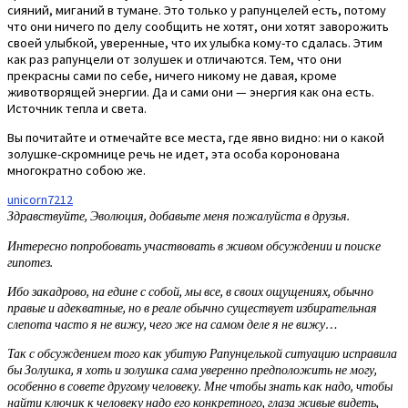
сияний, миганий в тумане. Это только у рапунцелей есть, потому
что они ничего по делу сообщить не хотят, они хотят заворожить
своей улыбкой, уверенные, что их улыбка кому-то сдалась. Этим
как раз рапунцели от золушек и отличаются. Тем, что они
прекрасны сами по себе, ничего никому не давая, кроме
животворящей энергии. Да и сами они — энергия как она есть.
Источник тепла и света.
Вы почитайте и отмечайте все места, где явно видно: ни о какой
золушке-скромнице речь не идет, эта особа коронована
многократно собою же.
unicorn7212
Здравствуйте, Эволюция, добавьте меня пожалуйста в друзья.
Интересно попробовать участвовать в живом обсуждении и поиске
гипотез.
Ибо закадрово, на едине с собой, мы все, в своих ощущениях, обычно
правые и адекватные, но в реале обычно существует избирательная
слепота часто я не вижу, чего же на самом деле я не вижу…
Так с обсуждением того как убитую Рапунцелькой ситуацию исправила
бы Золушка, я хоть и золушка сама уверенно предположить не могу,
особенно в совете другому человеку. Мне чтобы знать как надо, чтобы
найти ключик к человеку надо его конкретного, глаза живые видеть,