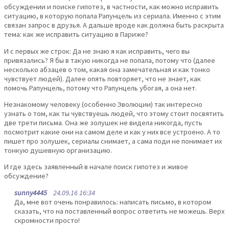
обсуждении и поиске гипотез, в частности, как можно исправить
ситуацию, в которую попала Рапунцель из сериала. Именно с этим
связан запрос в друзья. А дальше вроде как должна быть раскрыта
тема: как же исправить ситуацию в Париже?
И с первых же строк: Да не знаю я как исправить, чего вы
привязались? Я бы в такую никогда не попала, потому что (далее
несколько абзацев о том, какая она замечательная и как тонко
чувствует людей). Далее опять повторяет, что не знает, как
помочь Рапунцель, потому что Рапунцель убогая, а она нет.
Незнакомому человеку (особенно Эволюции) так интересно
узнать о том, как ты чувствуешь людей, что этому стоит посвятить
две трети письма. Она же золушек не видела никогда, пусть
посмотрит какие они на самом деле и как у них все устроено. А то
пишет про золушек, сериалы снимает, а сама поди не понимает их
тонкую душевную организацию.
И где здесь заявленный в начале поиск гипотез и живое
обсуждение?
sunny4445
24.09.16 16:34
Да, мне вот очень понравилось: написать письмо, в котором
сказать, что на поставленный вопрос ответить не можешь. Верх
скромности просто!