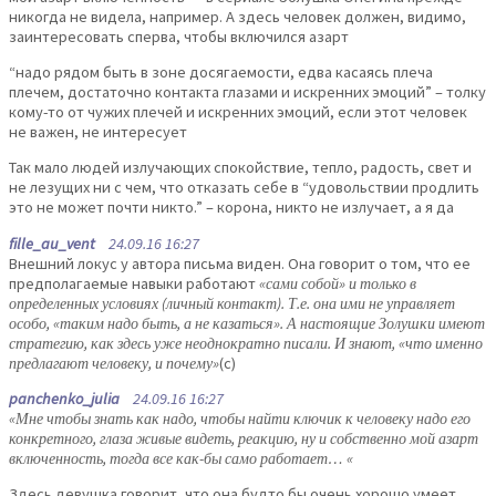
никогда не видела, например. А здесь человек должен, видимо,
заинтересовать сперва, чтобы включился азарт
“надо рядом быть в зоне досягаемости, едва касаясь плеча
плечем, достаточно контакта глазами и искренних эмоций” – толку
кому-то от чужих плечей и искренних эмоций, если этот человек
не важен, не интересует
Так мало людей излучающих спокойствие, тепло, радость, свет и
не лезущих ни с чем, что отказать себе в “удовольствии продлить
это не может почти никто.” – корона, никто не излучает, а я да
fille_au_vent
24.09.16 16:27
Внешний локус у автора письма виден. Она говорит о том, что ее
предполагаемые навыки работают
«сами собой» и только в
определенных условиях (личный контакт). Т.е. она ими не управляет
особо, «таким надо быть, а не казаться». А настоящие Золушки имеют
стратегию, как здесь уже неоднократно писали. И знают, «что именно
предлагают человеку, и почему»
(с)
panchenko_julia
24.09.16 16:27
«Мне чтобы знать как надо, чтобы найти ключик к человеку надо его
конкретного, глаза живые видеть, реакцию, ну и собственно мой азарт
включенность, тогда все как-бы само работает… «
Здесь девушка говорит, что она будто бы очень хорошо умеет