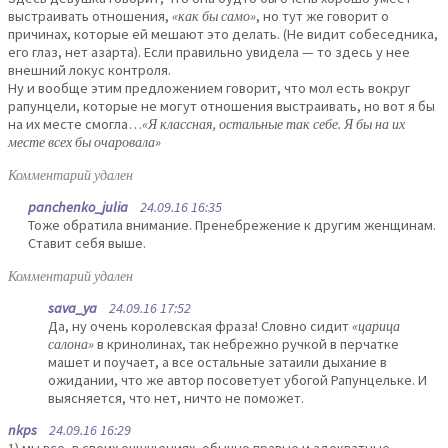
выстраивать отношения,
«как бы само»
, но тут же говорит о
причинах, которые ей мешают это делать. (Не видит собеседника,
его глаз, нет азарта). Если правильно увидела — то здесь у нее
внешний локус контроля.
Ну и вообще этим предложением говорит, что мол есть вокруг
рапунцели, которые не могут отношения выстраивать, но вот я бы
на их месте смогла…
«Я классная, остальные так себе. Я бы на их
месте всех бы очаровала»
Комментарий удален
panchenko_julia
24.09.16 16:35
Тоже обратила внимание. Пренебрежение к другим женщинам.
Ставит себя выше.
Комментарий удален
sava_ya
24.09.16 17:52
Да, ну очень королевская фраза! Словно сидит
«царица
салона»
в кринолинах, так небрежно ручкой в перчатке
машет и поучает, а все остальные затаили дыхание в
ожидании, что же автор посоветует убогой Рапунцельке. И
выясняется, что нет, ничто не поможет.
nkps
24.09.16 16:29