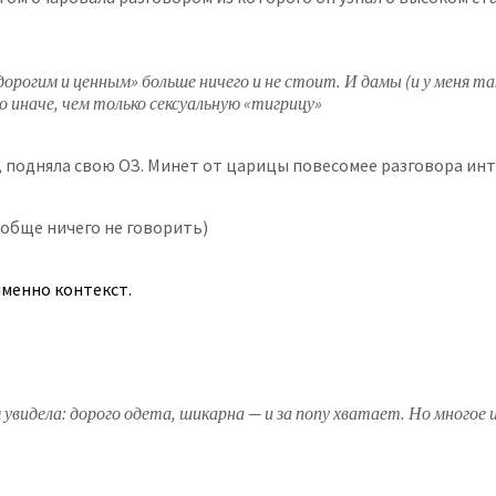
орогим и ценным» больше ничего и не стоит. И дамы (и у меня т
о иначе, чем только сексуальную «тигрицу»
, подняла свою ОЗ. Минет от царицы повесомее разговора инт
ообще ничего не говорить)
 именно контекст.
ня увидела: дорого одета, шикарна — и за попу хватает. Но много