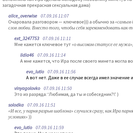
загадочная прекрасная сексуальная дама)
alice_overwise
07.09.16 11:07
Очаровала разговором — ключевое))) а обычно за
«самым д
слов любви. Вместо того, чтобы себя зарекомендовать как-т
ext_3247753
07.09.16 11:11
Мне кажется ключевое тут
«о высоком статусе ее мужа»
lidia46
07.09.16 11:14
А мне кажется, что Ира после своего минета могла в
evo_lutio
07.09.16 11:56
А вот нет. Даже в ее случае всегда имел значение
vinyagolovko
07.09.16 11:50
Это из разряда: ‘Любимая, да ты и собеседник?!.’ )
solodka
07.09.16 11:51
«И все, у парня разрыв шаблона» случился сразу, как Ира пар
условиях»
))
evo_lutio
07.09.16 11:59