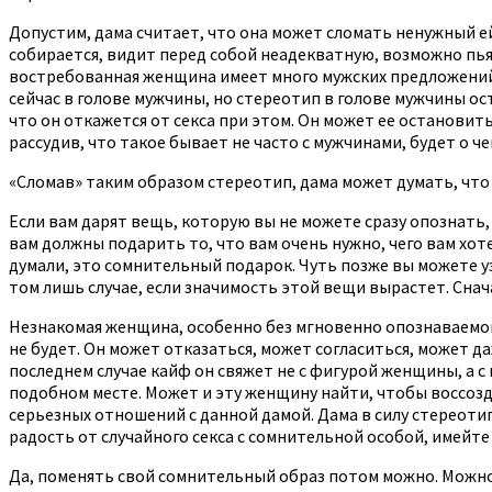
Допустим, дама считает, что она может сломать ненужный ей
собирается, видит перед собой неадекватную, возможно пья
востребованная женщина имеет много мужских предложений 
сейчас в голове мужчины, но стереотип в голове мужчины ос
что он откажется от секса при этом. Он может ее остановить
рассудив, что такое бывает не часто с мужчинами, будет о че
«Сломав» таким образом стереотип, дама может думать, что
Если вам дарят вещь, которую вы не можете сразу опознать,
вам должны подарить то, что вам очень нужно, чего вам хоте
думали, это сомнительный подарок. Чуть позже вы можете уз
том лишь случае, если значимость этой вещи вырастет. Снач
Незнакомая женщина, особенно без мгновенно опознаваемой 
не будет. Он может отказаться, может согласиться, может д
последнем случае кайф он свяжет не с фигурой женщины, а с
подобном месте. Может и эту женщину найти, чтобы воссозда
серьезных отношений с данной дамой. Дама в силу стереотип
радость от случайного секса с сомнительной особой, имейт
Да, поменять свой сомнительный образ потом можно. Можно 