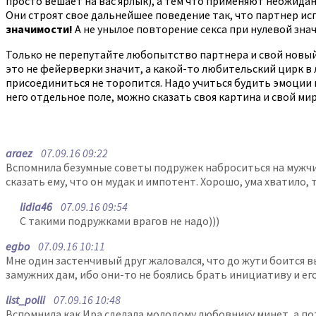
просто вешает на вас ярлык), а тем что применяют неожидан
Они строят свое дальнейшее поведение так, что партнер и
значимости!
А не унылое повторение секса при нулевой знач
Только не перепутайте любопытство партнера и свой новый 
это не фейерверки значит, а какой-то любительский цирк в л
присоединиться не торопится. Надо учиться будить эмоции в 
него отдельное поле, можно сказать своя картина и свой мир
araez
07.09.16 09:22
Вспомнила безумные советы подружек наброситься на мужчину
сказать ему, что он мудак и импотент. Хорошо, ума хватило,
lidia46
07.09.16 09:54
С такими подружками врагов не надо)))
egbo
07.09.16 10:11
Мне один застенчивый друг жаловался, что до жути боится в
замужних дам, ибо они-то не боялись брать инициативу и его
list_polli
07.09.16 10:48
Вспомнила как Ира сделала молодому любовнику минет, а пот