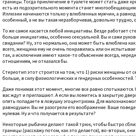
границы. Тогда приключение в туалете может стать даже крю
есть из подозрительного момента станет многообещающим.
Иллюзии начинаются только у влюбленных мужчин, а равноду
особенный, а не вы такая неразборчивая, довольно трудно, 
То же самое касается любой инициативы. Везде работает ст
больше инициативы, особенно сексуальной. Вы и сами руков
свидании? Ну, это нормально, она может быть влюблена как
всего, женщина ему не очень понравилась или он испытывает
так, а исключения имеют какое-то объяснение всегда, нередк
отношениям, не отказался бы.
Стереотип этот строится на том, что 1) риски женщины от с
больше, в силу физиологических и гендерных особенностей. 
Даже понимая этот момент, многие все равно спотыкаются. 
вас ждут и приглашают. А если вы ломитесь в закрытую дверь
опять попадаете в ловушку эгоцентризма. Для малознакомого
равнодушен. Вы не разогрели его воображение. Ваше поведе
нулевая. Ну и что получается в результате?
Некоторые рыбачки делают такой трюк, чтобы быстро сблизи
границы (расскажу потом, как это делается), во-вторых, он