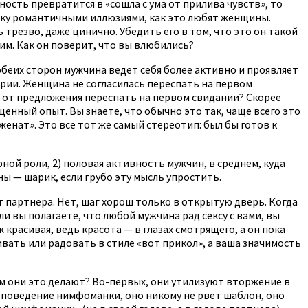
ость превратится в «сошла с ума от прилива чувств», то
нку романтичными иллюзиями, как это любят женщины.
резво, даже цинично. Убедить его в том, что это он такой
тим. Как он поверит, что вы влюбились?
обеих сторон мужчина ведет себя более активно и проявляет
рии. Женщина не согласилась переспать на первом
я от предложения переспать на первом свидании? Скорее
енный опыт. Вы знаете, что обычно это так, чаще всего это
женат». Это все тот же самый стереотип: был бы готов к
ной роли, 2) половая активность мужчин, в среднем, куда
ны — шарик, если грубо эту мысль упростить.
 партнера. Нет, шаг хорош только в открытую дверь. Когда
ли вы полагаете, что любой мужчина рад сексу с вами, вы
красивая, ведь красота — в глазах смотрящего, а он пока
вать или радовать в стиле «вот прикол», а ваша значимость
м они это делают? Во-первых, они утилизуют вторжение в
е поведение нимфоманки, оно никому не рвет шаблон, оно