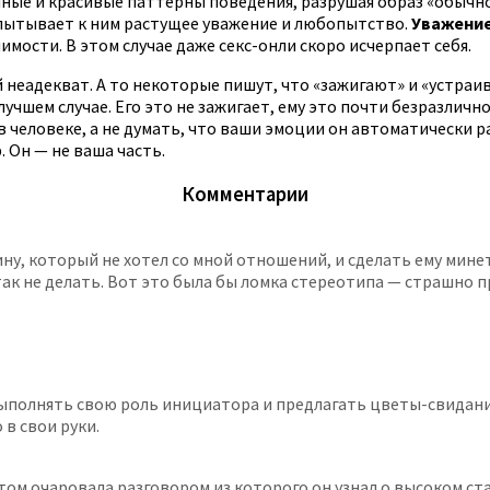
ные и красивые паттерны поведения, разрушая образ «обычной
спытывает к ним растущее уважение и любопытство.
Уважение
имости. В этом случае даже секс-онли скоро исчерпает себя.
неадекват. А то некоторые пишут, что «зажигают» и «устраив
учшем случае. Его это не зажигает, ему это почти безразлично
человеке, а не думать, что ваши эмоции он автоматически разд
. Он — не ваша часть.
Комментарии
, который не хотел со мной отношений, и сделать ему минет, 
 так не делать. Вот это была бы ломка стереотипа — страшно 
ыполнять свою роль инициатора и предлагать цветы-свидания-
 в свои руки.
ом очаровала разговором из которого он узнал о высоком стат