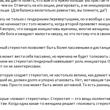
вая, вы даете понять, что вам это нужно больше. Вы пристаете
чем он. Отвечать на его акции, реагировать, а не инициироват
ольше. (Для баланса желательно равенство, вы помните, да?)
тесь не только с гендерными перевертышами, но и вообще с 
е начинается с того момента, когда второй проявляет иниц
ой вопрос, что ожидая инициативы мужчины, многие женщины 
себе бога и ожидают милости сверху, но это потому что в св
рный стереотип позволяет быть более пассивными и дистанци
 может вести себя пассивно, но мужчина не будет толковать 
жчине же стереотип гендерный навязывает роль инициатора. 
ит он не заинтересован.
которую создает стереотип, не настолько велика, как думают
ий их, должен долго и упорно атаковать. Нет, мотивация так
тива. Просто она может быть менее активной. То есть разниц
орые «ломают стереотипы». Стереотип — это вещь коллектив
тве. Когда одна какая-то женщина решает «поломать стереот