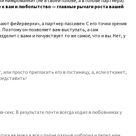
 нимфоманки» (не в своей голове, а в голове партнера).
 к вам и любопытство — главные рычаги роста вашей
ают фейерверки», а партнер пассивен. С его точки зрения
. Поэтому он позволяет вам выступать, а сам
елит с вами и почувствует то же самое, что и вы. Нет, у
или просто пригласить его в гостиницу, а, если откажет,
представить!
секс. В результате почти всегда ходил в любовниках у
усе ее мужа и все у парня разрыв шаблона и перед ним