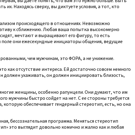
 первая, вы даете понять, что вам это нужно больше. Быть
ь их. Находясь сверху, вы диктуете условия, а тот, кто
анализом происходящего в отношениях. Невозможно
иативу к сближению. Любая ваша попытка высокомерно
сидят, мечтают и выращивают его фигуру, то есть
оем поле они ежесекундные инициаторы общения, ведущие
рованными, чем мужчинам, это ФОРА, а не унижение.
это как отсутствие интереса. Ей достаточно совсем немного
Он должен ухаживать, он должен инициировать близость,
 многие женщины, особенно рапунцели. Они думают, что им
ого мужчины быстро сойдет на нет. С ее стороны требуется
а, которую обеспечивает гендерный стереотип, есть, но она
ная, бессознательная программа. Меняться стереотип
ип» это выглядит довольно комично и жалко как и любая