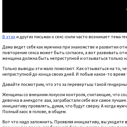
В этих
и других письмах о секс-онли часто возникает тема г
Дама ведет себя как мужчина при знакомстве и развитии отн
повторение секса может быть согласен, а вот развивать отн
женщина должна быть неприступной и отзываться только на
Только выводы эти мало помогают. Как отзываться на то, ч
неприступной до конца своих дней. И побыв какое-то время 
Давайте посмотрим, что это за перевертыш такой гендерный 
Женщины со внешним локусом контроля, считающие, что соци
девочка в анекдоте: ааа, заграбастали себе все самое лучше
инициативу проявлять, думая, что будут сверху. А когда мужчи
Полный хаос в голове, в общем.
Вот что надо запомнить. Проявляя инициативу, вы уходите