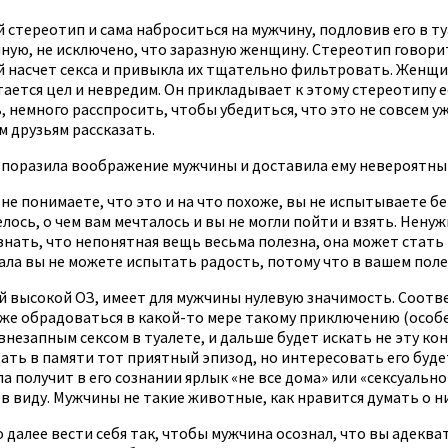
 стереотип и сама наброситься на мужчину, подловив его в т
ную, не исключено, что заразную женщину. Стереотип говорит
насчет секса и привыкла их тщательно фильтровать. Женщина
тается цел и невредим. Он прикладывает к этому стереотипу е
, немного расспросить, чтобы убедиться, что это не совсем уж
м друзьям рассказать.
 поразила воображение мужчины и доставила ему невероятный
 не понимаете, что это и на что похоже, вы не испытываете 
лось, о чем вам мечталось и вы не могли пойти и взять. Нену
нать, что непонятная вещь весьма полезна, она может стать в
ала вы не можете испытать радость, потому что в вашем поле
высокой ОЗ, имеет для мужчины нулевую значимость. Соответ
аже обрадоваться в какой-то мере такому приключению (особе
 внезапным сексом в туалете, и дальше будет искать не эту к
ть в памяти тот приятный эпизод, но интересовать его будет
а получит в его сознании ярлык «не все дома» или «сексуальн
е в виду. Мужчины не такие животные, как нравится думать о
далее вести себя так, чтобы мужчина осознал, что вы адекв