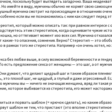
чком, поскольку будет выглядеть загадочно. Ваша неадекватн
 Но имейте в виду, мужчины обычно не кормят свою самооце
шный мужчина смотрит на происходящее в отношениях очень т
особенно если вы не познакомились с ним как следует перед э
ереотип, который можно описать так: при равном интересе с 
одствуетесь этим стереотипом, когда оцениваете чужие исто
 кошка, но оттягивает момент изо всех сил. Мужчина отказалс
 какие-то опасения, сомнения. Верно? Стереотип — это обобщ
о в рамках того же стереотипа. Например «он очень хотел, но 
екса без любви выше, в силу возможной беременности и гендер
То есть предложение секса от женщины — это шаг, а от мужчи
Они думают, что делают щедрый шаг и таким образом пленяют
, это плохой шаг, не щедрый, а глупый и даже агрессивный. Ес
 мужчины вы — ничего не значащая женщина, вряд ли такая уж 
ние, которое выбивается из стереотипа, его может насторажи
ться и порвать шаблон (= крючок сделать), но каким образо
и рвут шаблон не тем, что пристают (это вполне стереотипно