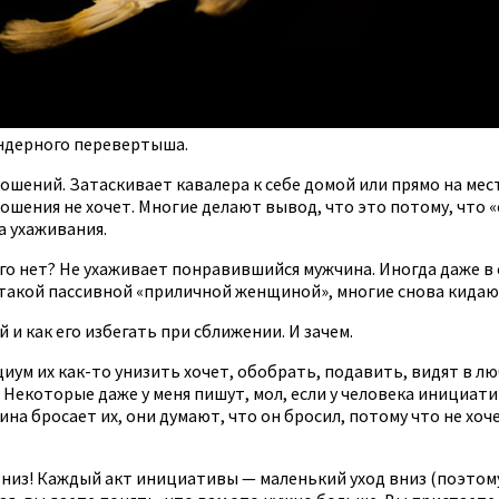
ендерного перевертыша.
ошений. Затаскивает кавалера к себе домой или прямо на мес
ошения не хочет. Многие делают вывод, что это потому, что «
 ухаживания.
его нет? Не ухаживает понравившийся мужчина. Иногда даже 
такой пассивной «приличной женщиной», многие снова кидаютс
и как его избегать при сближении. И зачем.
ум их как-то унизить хочет, обобрать, подавить, видят в л
е. Некоторые даже у меня пишут, мол, если у человека инициат
на бросает их, они думают, что он бросил, потому что не хочет
 вниз! Каждый акт инициативы — маленький уход вниз (поэт