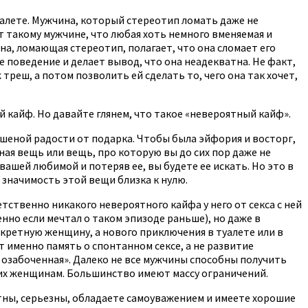
уалете. Мужчина, который стереотип ломать даже не
 такому мужчине, что любая хоть немного вменяемая и
, ломающая стереотип, полагает, что она сломает его
е поведение и делает вывод, что она неадекватна. Не факт,
 треш, а потом позволить ей сделать то, чего она так хочет,
 кайф. Но давайте глянем, что такое «невероятный кайф».
бешеной радости от подарка. Чтобы была эйфория и восторг,
жная вещь или вещь, про которую вы до сих пор даже не
ашей любимой и потеряв ее, вы будете ее искать. Но это в
 значимость этой вещи близка к нулю.
ственно никакого невероятного кайфа у него от секса с ней
нно если мечтал о таком эпизоде раньше), но даже в
онкретную женщину, а нового приключения в туалете или в
 именно память о спонтанном сексе, а не развитие
о озабоченная». Далеко не все мужчины способны получить
 них женщинам. Большинство имеют массу ограничений.
атны, серьезны, обладаете самоуважением и имеете хорошие