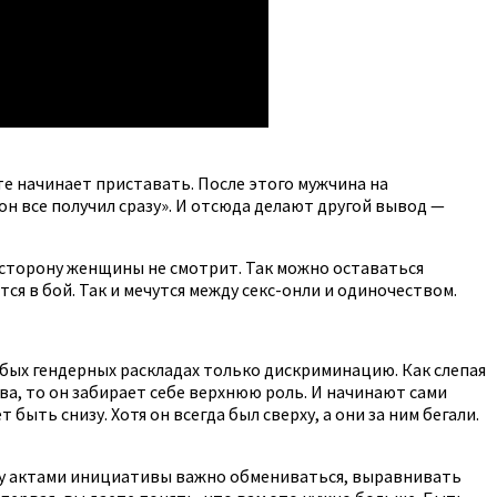
те начинает приставать. После этого мужчина на
он все получил сразу». И отсюда делают другой вывод —
в сторону женщины не смотрит. Так можно оставаться
я в бой. Так и мечутся между секс-онли и одиночеством.
юбых гендерных раскладах только дискриминацию. Как слепая
ива, то он забирает себе верхнюю роль. И начинают сами
 быть снизу. Хотя он всегда был сверху, а они за ним бегали.
ому актами инициативы важно обмениваться, выравнивать