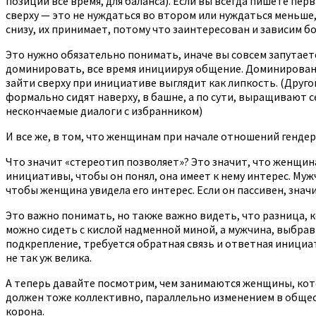
позиции все время, для баланса). Если вы всегда пишете пер
сверху — это не нуждаться во втором или нуждаться меньше, 
снизу, их принимает, потому что заинтересован и зависим б
Это нужно обязательно понимать, иначе вы совсем запутае
доминировать, все время инициируя общение. Доминировани
зайти сверху при инициативе выглядит как липкость. (Друг
формально сидят наверху, в башне, а по сути, выращивают 
нескончаемые диалоги с избранником)
И все же, в том, что женщинам при начале отношений генде
Что значит «стереотип позволяет»? Это значит, что женщина
инициативы, чтобы он понял, она имеет к нему интерес. Му
чтобы женщина увидела его интерес. Если он пассивен, знач
Это важно понимать, но также важно видеть, что разница, 
можно сидеть с кислой надменной миной, а мужчина, выбравш
подкрепление, требуется обратная связь и ответная инициа
не так уж велика.
А теперь давайте посмотрим, чем занимаются женщины, кот
должен тоже коллективно, параллельно изменением в общес
корона.