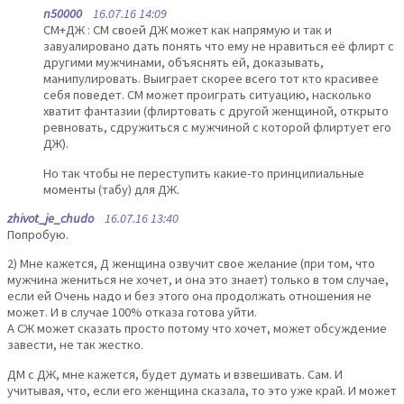
n50000
16.07.16 14:09
СМ+ДЖ : СМ своей ДЖ может как напрямую и так и
завуалировано дать понять что ему не нравиться её флирт с
другими мужчинами, объяснять ей, доказывать,
манипулировать. Выиграет скорее всего тот кто красивее
себя поведет. СМ может проиграть ситуацию, насколько
хватит фантазии (флиртовать с другой женщиной, открыто
ревновать, сдружиться с мужчиной с которой флиртует его
ДЖ).
Но так чтобы не переступить какие-то принципиальные
моменты (табу) для ДЖ.
zhivot_je_chudo
16.07.16 13:40
Попробую.
2) Мне кажется, Д женщина озвучит свое желание (при том, что
мужчина жениться не хочет, и она это знает) только в том случае,
если ей Очень надо и без этого она продолжать отношения не
может. И в случае 100% отказа готова уйти.
А СЖ может сказать просто потому что хочет, может обсуждение
завести, не так жестко.
ДМ с ДЖ, мне кажется, будет думать и взвешивать. Сам. И
учитывая, что, если его женщина сказала, то это уже край. И может