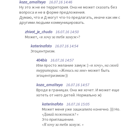
koza_amalteya
16.07.16 14:46
Ну это ж не ее территория. Она не может сказать без
вопроса и не в форме предложения.
Думаю, что и Д могут что-то предлагать, иначе как им с
другими людьми коммуницировать.
zhivot_je_chudo
16.07.16 14:50
Может,
«я хочу за тебя замуж»
?
katerinafoto
16.07.16 14:54
Эгоцентризм.
404bis
16.07.16 14:57
Или просто желание замуж :)
«я хочу», на своей
территории. «Женись на мне»
может быть
эгоцентризмом ))
koza_amalteya
16.07.16 14:57
Вроде в границах. Она же хочет. И может еще
хотеть от него детей. Нормально ж)
katerinafoto
16.07.16 15:05
Может меня уже зашкалило конечно. ))) Но.
«Давай поженимся? «
Это приглашение.
«Я хочу за тебя замуж. «