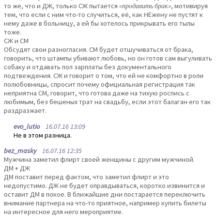
то же, что и ДЖ, только СЖ пытается
«продавить брак»
, мотивируя
тем, что если с ним что-то случиться, её, как НЕжену не пустят к
нему даже в больницу, а ей бы хотелось прикрывать его тылы
тоже.
СЖ и СМ
Обсудят свои разногласия. СМ будет отшучиваться от брака,
говорить, что штампы убивают любовь, но он готов сам выгуливать
собаку и отдавать пол зарплаты без документального
подтвеждения. СЖ и говорит о том, что ей не комфортно в роли
полюбовницы, спросит почему официальная регистрация так
неприятна СМ, говорит, что готова даже на тихую роспись с
любимым, без бешеных трат на свадьбу, если этот балаган его так
раздразжает.
evo_lutio
16.07.16 13:09
Не в этом разница.
bez_masky
16.07.16 12:35
Мужчина заметил флирт своей женщины с другим мужчиной.
ДМ + ДЖ
ДМ поставит перед фактом, что заметил флирт и это
недопустимо. ДЖ не будет оправдываться, коротко извинится и
оставит ДМ в покое. В ближайшие дни постарается переключить
внимание партнера на что-то приятное, например купить билеты
на интересное для него мероприятие.