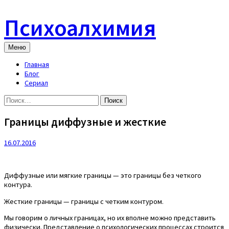
Skip
to
Психоалхимия
content
Меню
Главная
Блог
Сериал
Найти:
Границы диффузные и жесткие
16.07.2016
Диффузные или мягкие границы — это границы без четкого
контура.
Жесткие границы — границы с четким контуром.
Мы говорим о личных границах, но их вполне можно представить
физически. Представление о психологических процессах строится