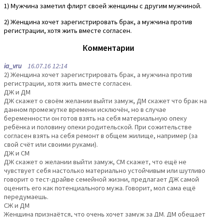
1) Мужчина заметил флирт своей женщины с другим мужчиной.
2) Женщина хочет зарегистрировать брак, а мужчина против
регистрации, хотя жить вместе согласен.
Комментарии
ia_vru
16.07.16 12:14
2) Женщина хочет зарегистрировать брак, а мужчина против
регистрации, хотя жить вместе согласен.
ДЖ и ДМ
ДЖ скажет о своём желании выйти замуж, ДМ скажет что брак на
данном промежутке времени исключён, но в случае
беременности он готов взять на себя материальную опеку
ребёнка и половину опеки родительской. При сожительстве
согласен взять на себя ремонт в общем жилище, например (за
свой счёт или своими руками).
ДЖ и СМ
ДЖ скажет о желании выйти замуж, СМ скажет, что ещё не
чувствует себя настолько материально устойчивым или шутливо
говорит о тест-драйве семейной жизни, предлагает ДЖ самой
оценить его как потенциального мужа. Говорит, мол сама ещё
передумаешь.
СЖ и ДМ
Женщина признаётся, что очень хочет замуж за ДМ. ДМ обещает