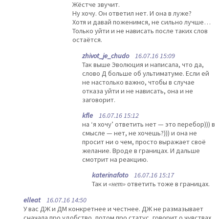
Жёстче звучит.
Ну хочу. Он ответил нет. И она в луже?
Хотя и давай поженимся, не сильно лучше…
Только уйти и не нависать после таких слов
остаётся.
zhivot_je_chudo
16.07.16 15:09
Так выше Эволюция и написала, что да,
слово Д больше об ультиматуме. Если ей
не настолько важно, чтобы в случае
отказа уйти и не нависать, она и не
заговорит.
kfle
16.07.16 15:12
на ‘я хочу’ ответить нет — это перебор))) в
смысле — нет, не хочешь?))) и она не
просит ни о чем, просто выражает своё
желание. Вроде в границах. И дальше
смотрит на реакцию.
katerinafoto
16.07.16 15:17
Так и
«нет»
ответить тоже в границах.
elleat
16.07.16 14:50
У вас ДЖ и ДМ конкретнее и честнее. ДЖ не размазывает
сначала про удобство, потом про статус, говорит о чувствах,