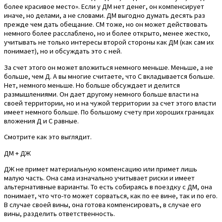
более красивое место». Если у ДМ нет денег, он компенсирует
иначе, но делами, а не словами. ДМ выгодно думать десять раз
прежде чем дать обещание. СМ тоже, но он может действовать
немного более расслаблено, но и более открыто, менее жестко,
учитывать не только интересы второй стороны как ДМ (как сам их
понимает), но и обсуждать это с ней.
За счет этого он может вложиться немного меньше. Меньше, а не
больше, чем Д. А вы многие считаете, что С вкладывается больше.
Нет, немного меньше. Но больше обсуждает и делится
размышлениями. Он дает другому немного больше власти на
своей территории, но и на чужой территории за счет этого власти
имеет немного больше. По большому счету при хороших границах
вложения Д и С равные.
Смотрите как это выглядит.
ДМ + ДЖ
ДЖ не примет материальную компенсацию или примет лишь
малую часть. Она сама изначально учитывает риски и имеет
альтернативные варианты. То есть собираясь в поездку с ДМ, она
понимает, что что-то может сорваться, как по ее вине, так и по его.
В случае своей вины, она готова компенсировать, в случае его
вины, разделить ответственность.