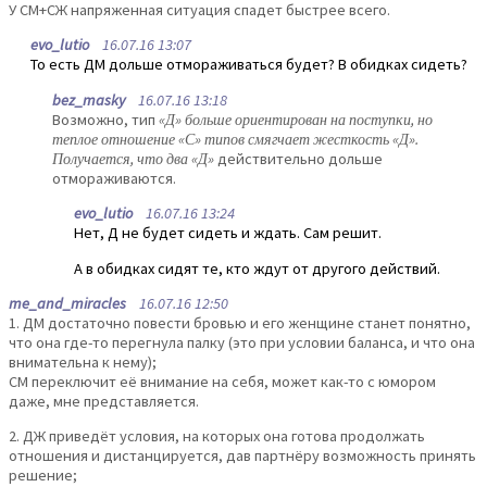
У СМ+СЖ напряженная ситуация спадет быстрее всего.
evo_lutio
16.07.16 13:07
То есть ДМ дольше отмораживаться будет? В обидках сидеть?
bez_masky
16.07.16 13:18
Возможно, тип
«Д» больше ориентирован на поступки, но
теплое отношение «С» типов смягчает жесткость «Д».
Получается, что два «Д»
действительно дольше
отмораживаются.
evo_lutio
16.07.16 13:24
Нет, Д не будет сидеть и ждать. Сам решит.
А в обидках сидят те, кто ждут от другого действий.
me_and_miracles
16.07.16 12:50
1. ДМ достаточно повести бровью и его женщине станет понятно,
что она где-то перегнула палку (это при условии баланса, и что она
внимательна к нему);
СМ переключит её внимание на себя, может как-то с юмором
даже, мне представляется.
2. ДЖ приведёт условия, на которых она готова продолжать
отношения и дистанцируется, дав партнёру возможность принять
решение;