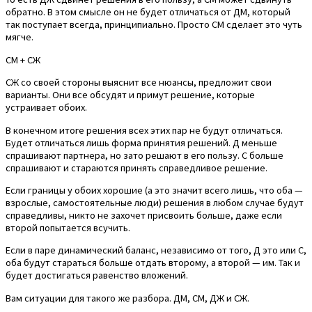
обратно. В этом смысле он не будет отличаться от ДМ, который
так поступает всегда, принципиально. Просто СМ сделает это чуть
мягче.
СМ + СЖ
СЖ со своей стороны выяснит все нюансы, предложит свои
варианты. Они все обсудят и примут решение, которые
устраивает обоих.
В конечном итоге решения всех этих пар не будут отличаться.
Будет отличаться лишь форма принятия решений. Д меньше
спрашивают партнера, но зато решают в его пользу. С больше
спрашивают и стараются принять справедливое решение.
Если границы у обоих хорошие (а это значит всего лишь, что оба —
взрослые, самостоятельные люди) решения в любом случае будут
справедливы, никто не захочет присвоить больше, даже если
второй попытается всучить.
Если в паре динамический баланс, независимо от того, Д это или С,
оба будут стараться больше отдать второму, а второй — им. Так и
будет достигаться равенство вложений.
Вам ситуации для такого же разбора. ДМ, СМ, ДЖ и СЖ.