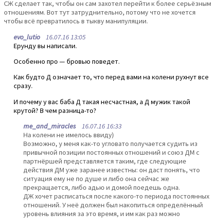
СЖ сделает так, чтобы он сам захотел перейти к более серьёзным
отношениям. Вот тут затруднительно, потому что не хочется
чтобы всё превратилось в тыкву манипуляции.
evo_lutio
16.07.16 13:05
Ерунду вы написали.
Особенно про — бровью поведет.
Как будто Д означает то, что перед вами на колени рухнут все
сразу.
И почему у вас баба Д такая несчастная, а Д мужик такой
крутой? В чем разница-то?
me_and_miracles
16.07.16 16:33
На колени не имелось ввиду)
Возможно, у меня как-то угловато получается судить из
привычной позиции постоянных отношений и союз ДМ с
партнёршей представляется таким, где следующие
действия ДМ уже заранее известны: он даст понять, что
ситуация ему не по душе и либо она сейчас же
прекращается, либо адью и домой поедешь одна.
ДЖ хочет расписаться после какого-то периода постоянных
отношений. У неё должен был накопиться определённый
уровень влияния за это время, и им как раз можно