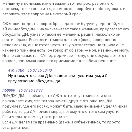
женщину и понимая, как ей важен этот вопрос, раз она его
подняла, тоже согласится, возможно, попробует побеседовать и
отложить этот вопрос на некоторый срок.
СЖ может поднять вопрос брака даже не будучи уверенной, что
ей он необходим. Она высказывает такое желание, предлагает его
обсудить. ДМ, узнав о таком ее желании, решит, насколько он
против брака. Если регистрация для него (пока) совершенно
невозможна, он не готов нести такую ответственность или еще
какие-то причины есть, он говорит об этом — мол, извини, не могу.
Иначе соглашается. СМ поддерживает тему, они обсуждают этот
вопрос, принимая какое-то приемлемое для обоих решение.
evo_lutio
16.07.16 13:49
Ну в том, что слово Д больше значит ультиматум, а С
предложение обсудить, да.
n50000
16.07.16 13:37
ДМ+ДЖ: ДМ — поймет, что ДЖ что-то не устраивает и она
показывает ему, что готова начать другие отношения, ДМ
подумает, где его косяк, может быть, мало внимания уделял из-за
работы, тогда ДМ примет меры, потому что он это сам упустил.
Если меры не помогут отстранится.
Если ДМ делал всё правильно (даже и субъективно), то просто
отстраниться.