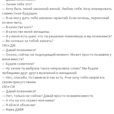
— Зачем тебе это?
— Хочу быть твоей законной женой. Люблю тебя. Хочу планировать
совместное будущее.
— Я не могу дать тебе никаких гарантий. Если хочешь, переезжай
ко мне жить.
— В качестве кого?
— В качестве моей женщины.
— И у меня есть шанс что ты решение поменяешь и мы поженимся?
— Во сколько за тобой заехать?
СМ и ДЖ
— Давай поженимся?
— Ооооо, сейчас не подходящий момент. Может просто поживём у
меня вместе?
— Будем сожители?
— Ну зачем ты выбрала такое некрасивое слово? Мы будем
любящими друг друга мужчиной и женщиной.
— Нет, спасибо. Оставим всё как есть. Я не хочу тебя напрягать
своим присутствием.
СМ и СЖ
— Давай поженимся?
— Нет, только не сейчас! Давай просто поживём вместе.
— А что на это скажет моя мама?
— Я ей всё объясню!
— Мама ДЖМ!