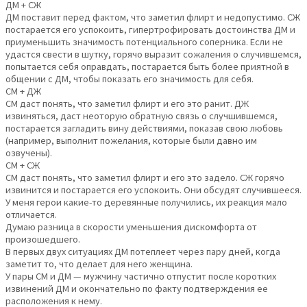
ДМ + СЖ
ДМ поставит перед фактом, что заметил флирт и недопустимо. СЖ
постарается его успокоить, гипертрофировать достоинства ДМ и
приуменьшить значимость потенциального соперника. Если не
удастся свести в шутку, горячо выразит сожаления о случившемся,
попытается себя оправдать, постарается быть более приятной в
общении с ДМ, чтобы показать его значимость для себя.
СМ + ДЖ
СМ даст понять, что заметил флирт и его это ранит. ДЖ
извиняться, даст неоторую обратную связь о случшившемся,
постарается загладить вину действиями, показав свою любовь
(например, выполнит пожелания, которые были давно им
озвучены).
СМ + СЖ
СМ даст понять, что заметил флирт и его это задело. СЖ горячо
извинится и постарается его успокоить. Они обсудят случившееся.
У меня герои какие-то деревянные получились, их реакция мало
отличается.
Думаю разница в скорости уменьшения дискомфорта от
произошедшего.
В первых двух ситуациях ДМ потеплеет через пару дней, когда
заметит то, что делает для него женщина.
У пары СМ и ДМ — мужчину частично отпустит после коротких
извинений ДМ и окончательно по факту подтверждения ее
расположения к нему.