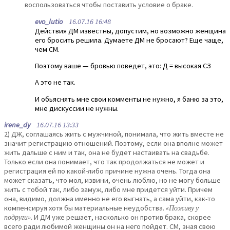
воспользоваться чтобы поставить условие о браке.
evo_lutio
16.07.16 16:48
Действия ДМ известны, допустим, но возможно женщина
его бросить решила. Думаете ДМ не бросают? Еще чаще,
чем СМ.
Поэтому ваше — бровью поведет, это: Д = высокая СЗ
А это не так.
И обьяснять мне свои комменты не нужно, я баню за это,
мне дискуссии не нужны.
irene_dy
16.07.16 13:33
2) ДЖ, соглашаясь жить с мужчиной, понимала, что жить вместе не
значит регистрацию отношений. Поэтому, если она вполне может
жить дальше с ним и так, она не будет настаивать на свадьбе.
Только если она понимает, что так продолжаться не может и
регистрация ей по какой-либо причине нужна очень. Тогда она
может сказать, что мол, извини, очень люблю, но не могу больше
жить с тобой так, либо замуж, либо мне придется уйти. Причем
она, видимо, должна именно не его выгнать, а сама уйти, как-то
компенсируя хотя бы материальные неудобства.
«Поживу у
подруги»
. И ДМ уже решает, насколько он против брака, скорее
всего ради любимой женщины он на него пойдет. СМ, зная свою