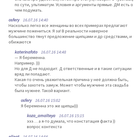
по сути, ультиматум. Условия и аргументы прямые. ДМ есть о
чем подумать.
osfery
16.07.16 14:40
Насколько легко все женщины во всех примерах предлагают
мужчине пожениться. Я за! В реальности наверное
большинство тянут предложение щипцами и др средствами, и
обижаются
katerinafoto
16.07.16 14:48
— Я беременна.
Например. )))
Но для Д не подходит. Д ответственные и в такие ситуации
вряд ли попадают.
Какая-то очень уважительная причина у неё должна быть,
чтобы захотеть замуж. Может чтобы мужчине эта свадьба
была нужнее. Такой вариант.
osfery
16.07.16 15:02
Я беременна это же щипцы)))
koza_amalteya
16.07.16 15:15
эээ… а я-то думала, что констатация факта ))
вопрос контекста
elleat
16.07.16 14:56