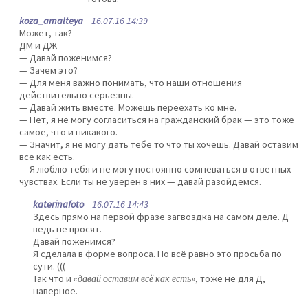
koza_amalteya
16.07.16 14:39
Может, так?
ДМ и ДЖ
— Давай поженимся?
— Зачем это?
— Для меня важно понимать, что наши отношения
действительно серьезны.
— Давай жить вместе. Можешь переехать ко мне.
— Нет, я не могу согласиться на гражданский брак — это тоже
самое, что и никакого.
— Значит, я не могу дать тебе то что ты хочешь. Давай оставим
все как есть.
— Я люблю тебя и не могу постоянно сомневаться в ответных
чувствах. Если ты не уверен в них — давай разойдемся.
katerinafoto
16.07.16 14:43
Здесь прямо на первой фразе загвоздка на самом деле. Д
ведь не просят.
Давай поженимся?
Я сделала в форме вопроса. Но всё равно это просьба по
сути. (((
Так что и
«давай оставим всё как есть»
, тоже не для Д,
наверное.