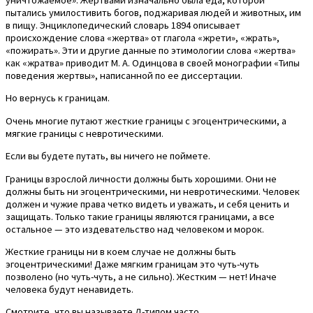
уничтожаемое». Жертвами изначально была еда, которой
пытались умилостивить богов, поджаривая людей и животных, им
в пищу. Энциклопедический словарь 1894 описывает
происхождение слова «жертва» от глагола «жрети», «жрать»,
«пожирать». Эти и другие данные по этимологии слова «жертва»
как «жратва» приводит М. А. Одинцова в своей монографии «Типы
поведения жертвы», написанной по ее диссертации.
Но вернусь к границам.
Очень многие путают жесткие границы с эгоцентрическими, а
мягкие границы с невротическими.
Если вы будете путать, вы ничего не поймете.
Границы взрослой личности должны быть хорошими. Они не
должны быть ни эгоцентрическими, ни невротическими. Человек
должен и чужие права четко видеть и уважать, и себя ценить и
защищать. Только такие границы являются границами, а все
остальное — это издевательство над человеком и морок.
Жесткие границы ни в коем случае не должны быть
эгоцентрическими! Даже мягким границам это чуть-чуть
позволено (но чуть-чуть, а не сильно). Жестким — нет! Иначе
человека будут ненавидеть.
Смотрите, что вы называете Д-типом часто.