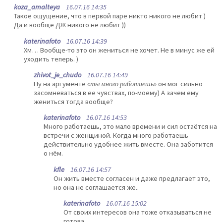
koza_amalteya
16.07.16 14:35
Такое ощущение, что в первой паре никто никого не любит )
Да и вообще ДЖ никого не любит ))
katerinafoto
16.07.16 14:39
Хм… Вообще-то это он жениться не хочет. Не в минус же ей
уходить теперь. )
zhivot_je_chudo
16.07.16 14:49
Ну на аргументе
«ты много работаешь»
он мог сильно
засомневаться в ее чувствах, по-моему) А зачем ему
жениться тогда вообще?
katerinafoto
16.07.16 14:53
Много работаешь, это мало времени и сил остаётся на
встречи с женщиной. Когда много работаешь
действительно удобнее жить вместе. Она заботится
о нём.
kfle
16.07.16 14:57
Он жить вместе согласен и даже предлагает это,
но она не соглашается же..
katerinafoto
16.07.16 15:02
От своих интересов она тоже отказываться не
готова.