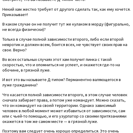
Некий хам жестко требует от другого сделать так, как ему хочется.
Приказывает!
В каком случае он не получит тут же кулаком в морду (фигурально,
не всегда физически)?
Только в случае полной зависимости второго, либо если второй
невротик и должен всем, боится всех, не чувствует своих прав на
свое. Верно?
Во всех остальных случаях этот хам получит пинка с такой
скоростью, что и опомниться не успеет, и окажется где-то на
обочине, в грязной луже.
И вот это вы называете Д-типом? Перманентно валяющегося в
луже гражданина?
Что касается полной зависимости второго, в этом случае человек
сначала забирает права, а потом уже командует. Можно сказать,
что он командует на своей территории. Однако зависимый
человек в любой момент может избавиться от зависимости, сам
или с чьей-то помощью, и его узурпатор со своими притязаниями
окажется в том же самом месте — в грязной луже.
Поэтому вам следует очень хорошо определиться. Это очень