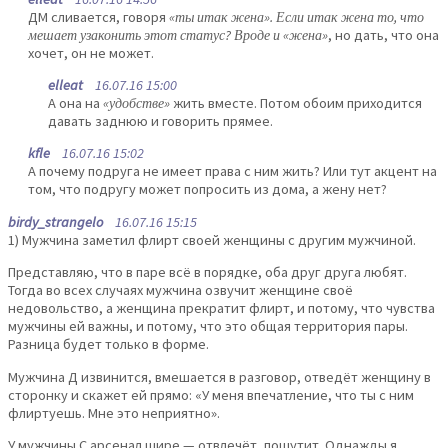
ДМ сливается, говоря
«ты итак жена». Если итак жена то, что
мешает узаконить этот статус? Вроде и «жена»
, но дать, что она
хочет, он не может.
elleat
16.07.16 15:00
А она на
«удобстве»
жить вместе. Потом обоим приходится
давать заднюю и говорить прямее.
kfle
16.07.16 15:02
А почему подруга не имеет права с ним жить? Или тут акцент на
том, что подругу может попросить из дома, а жену нет?
birdy_strangelo
16.07.16 15:15
1) Мужчина заметил флирт своей женщины с другим мужчиной.
Представляю, что в паре всё в порядке, оба друг друга любят.
Тогда во всех случаях мужчина озвучит женщине своё
недовольство, а женщина прекратит флирт, и потому, что чувства
мужчины ей важны, и потому, что это общая территория пары.
Разница будет только в форме.
Мужчина Д извинится, вмешается в разговор, отведёт женщину в
сторонку и скажет ей прямо: «У меня впечатление, что ты с ним
флиртуешь. Мне это неприятно».
У мужчины С арсенал шире — отвлечёт, пошутит. Однажды я