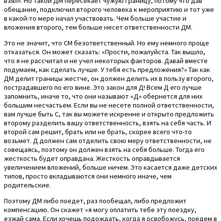
взял». Но такой ДМ пересекает чужую границу, потому что дав
обещание, подключил второго человека к мероприятию и тот уже
в какой-то мере начал участвовать. Чем больше участие и
вложения второго, тем больше несет ответственности ДМ.
Это не значит, что СМ безответственный. Но ему немного проще
отказаться. Он может сказать: «Прости, пожалуйста. Так вышло,
что я не рассчитал и не учел некоторых факторов. Давай вместе
подумаем, как сделать лучше. У тебя есть предложения?» Так как
ДМ делит границы жестче, он должен делить их в пользу второго,
пострадавшего по его вине. Это закон для Д! Всем Д его лучше
запомнить, иначе то, что они называют «Д» обернется для них
большим несчастьем. Если вы не несете полной ответственности,
вам лучше быть С, так вы можете искренне и открыто предложить
второму разделить вашу ответственность, взять на себя часть. И
второй сам решит, брать или не брать, скорее всего что-то
возьмет. Д должен сам отделить свою меру ответственности, не
совещаясь, поэтому он должен взять на себя больше. Тогда его
жесткость будет оправдана. Жесткость оправдывается
увеличением вложений, больше ничем. Это касается даже детских
типов, просто вкладываются они немного иначе, чем
родительские.
Поэтому ДМ либо поедет, раз пообещал, либо предложит
компенсацию. Он скажет «я могу оплатить тебе эту поездку,
езжай сама. Если хочешь подождать, когда я освобожусь, поедем в