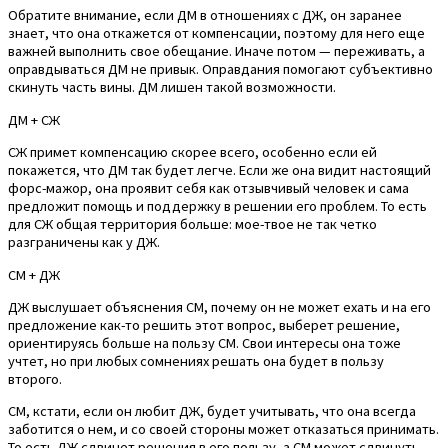
Обратите внимание, если ДМ в отношениях с ДЖ, он заранее
знает, что она откажется от компенсации, поэтому для него еще
важней выполнить свое обещание. Иначе потом — переживать, а
оправдываться ДМ не привык. Оправдания помогают субъективно
скинуть часть вины. ДМ лишен такой возможности.
ДМ + СЖ
СЖ примет компенсацию скорее всего, особенно если ей
покажется, что ДМ так будет легче. Если же она видит настоящий
форс-мажор, она проявит себя как отзывчивый человек и сама
предложит помощь и поддержку в решении его проблем. То есть
для СЖ общая территория больше: мое-твое не так четко
разграничены как у ДЖ.
СМ + ДЖ
ДЖ выслушает объяснения СМ, почему он не может ехать и на его
предложение как-то решить этот вопрос, выберет решение,
ориентируясь больше на пользу СМ. Свои интересы она тоже
учтет, но при любых сомнениях решать она будет в пользу
второго.
СМ, кстати, если он любит ДЖ, будет учитывать, что она всегда
заботится о нем, и со своей стороны может отказаться принимать.
То есть ДЖ сдвинет решения в его пользу, а СМ может сдвинуть