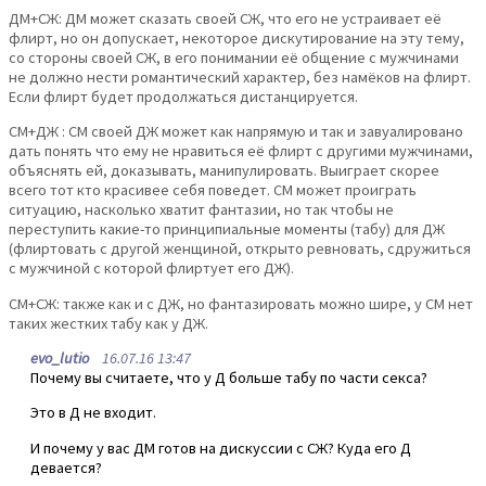
ДМ+СЖ: ДМ может сказать своей СЖ, что его не устраивает её
флирт, но он допускает, некоторое дискутирование на эту тему,
со стороны своей СЖ, в его понимании её общение с мужчинами
не должно нести романтический характер, без намёков на флирт.
Если флирт будет продолжаться дистанцируется.
СМ+ДЖ : СМ своей ДЖ может как напрямую и так и завуалировано
дать понять что ему не нравиться её флирт с другими мужчинами,
объяснять ей, доказывать, манипулировать. Выиграет скорее
всего тот кто красивее себя поведет. СМ может проиграть
ситуацию, насколько хватит фантазии, но так чтобы не
переступить какие-то принципиальные моменты (табу) для ДЖ
(флиртовать с другой женщиной, открыто ревновать, сдружиться
с мужчиной с которой флиртует его ДЖ).
СМ+СЖ: также как и с ДЖ, но фантазировать можно шире, у СМ нет
таких жестких табу как у ДЖ.
evo_lutio
16.07.16 13:47
Почему вы считаете, что у Д больше табу по части секса?
Это в Д не входит.
И почему у вас ДМ готов на дискуссии с СЖ? Куда его Д
девается?