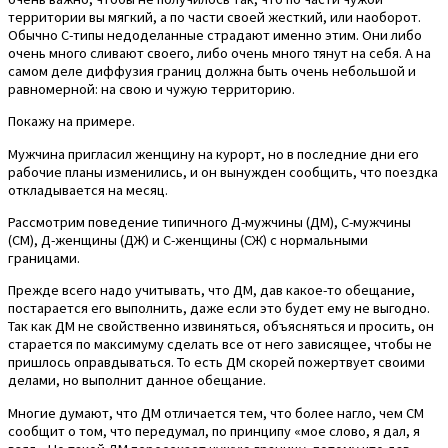
территории вы мягкий, а по части своей жесткий, или наоборот.
Обычно С-типы недоделанные страдают именно этим. Они либо
очень много сливают своего, либо очень много тянут на себя. А на
самом деле диффузия границ должна быть очень небольшой и
равномерной: на свою и чужую территорию.
Покажу на примере.
Мужчина пригласил женщину на курорт, но в последние дни его
рабочие планы изменились, и он вынужден сообщить, что поездка
откладывается на месяц.
Рассмотрим поведение типичного Д-мужчины (ДМ), С-мужчины
(СМ), Д-женщины (ДЖ) и С-женщины (СЖ) с нормальными
границами.
Прежде всего надо учитывать, что ДМ, дав какое-то обещание,
постарается его выполнить, даже если это будет ему не выгодно.
Так как ДМ не свойственно извиняться, объясняться и просить, он
старается по максимуму сделать все от него зависящее, чтобы не
пришлось оправдываться. То есть ДМ скорей пожертвует своими
делами, но выполнит данное обещание.
Многие думают, что ДМ отличается тем, что более нагло, чем СМ
сообщит о том, что передумал, по принципу «мое слово, я дал, я