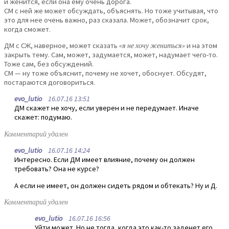
и женится, если она ему очень дорога.
СМ с ней же может обсуждать, объяснять. Но тоже учитывая, что
это для нее очень важно, раз сказала. Может, обозначит срок,
когда сможет.
ДМ с СЖ, наверное, может сказать
«я не хочу жениться»
и на этом
закрыть тему. Сам, может, задумается, может, надумает чего-то.
Тоже сам, без обсуждений.
СМ — ну тоже объяснит, почему не хочет, обоснует. Обсудят,
постараются договориться.
evo_lutio
16.07.16 13:51
ДМ скажет не хочу, если уверен и не передумает. Иначе
скажет: подумаю.
Комментарий удален
evo_lutio
16.07.16 14:24
Интересно. Если ДМ имеет влияние, почему он должен
требовать? Она не курсе?
А если не имеет, он должен сидеть рядом и обтекать? Ну и Д.
Комментарий удален
evo_lutio
16.07.16 16:56
Уйти может. Но не тогда, когда это как-то заденет его