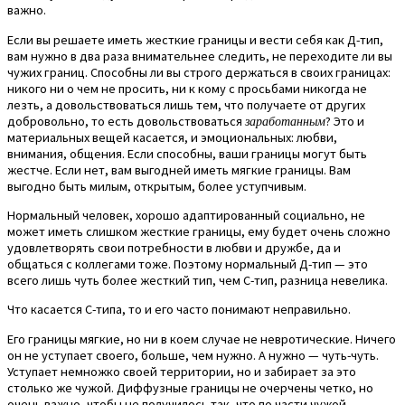
важно.
Если вы решаете иметь жесткие границы и вести себя как Д-тип,
вам нужно в два раза внимательнее следить, не переходите ли вы
чужих границ. Способны ли вы строго держаться в своих границах:
никого ни о чем не просить, ни к кому с просьбами никогда не
лезть, а довольствоваться лишь тем, что получаете от других
добровольно, то есть довольствоваться
заработанным
? Это и
материальных вещей касается, и эмоциональных: любви,
внимания, общения. Если способны, ваши границы могут быть
жестче. Если нет, вам выгодней иметь мягкие границы. Вам
выгодно быть милым, открытым, более уступчивым.
Нормальный человек, хорошо адаптированный социально, не
может иметь слишком жесткие границы, ему будет очень сложно
удовлетворять свои потребности в любви и дружбе, да и
общаться с коллегами тоже. Поэтому нормальный Д-тип — это
всего лишь чуть более жесткий тип, чем С-тип, разница невелика.
Что касается С-типа, то и его часто понимают неправильно.
Его границы мягкие, но ни в коем случае не невротические. Ничего
он не уступает своего, больше, чем нужно. А нужно — чуть-чуть.
Уступает немножко своей территории, но и забирает за это
столько же чужой. Диффузные границы не очерчены четко, но
очень важно, чтобы не получилось так, что по части чужой