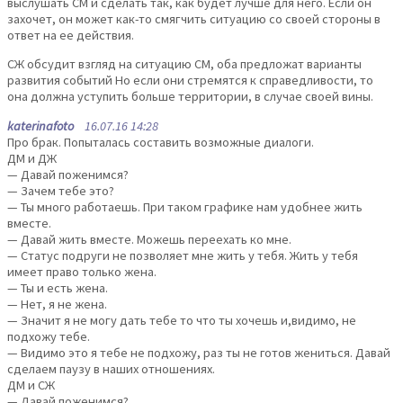
выслушать СМ и сделать так, как будет лучше для него. Если он
захочет, он может как-то смягчить ситуацию со своей стороны в
ответ на ее действия.
СЖ обсудит взгляд на ситуацию СМ, оба предложат варианты
развития событий Но если они стремятся к справедливости, то
она должна уступить больше территории, в случае своей вины.
katerinafoto
16.07.16 14:28
Про брак. Попыталась составить возможные диалоги.
ДМ и ДЖ
— Давай поженимся?
— Зачем тебе это?
— Ты много работаешь. При таком графике нам удобнее жить
вместе.
— Давай жить вместе. Можешь переехать ко мне.
— Статус подруги не позволяет мне жить у тебя. Жить у тебя
имеет право только жена.
— Ты и есть жена.
— Нет, я не жена.
— Значит я не могу дать тебе то что ты хочешь и,видимо, не
подхожу тебе.
— Видимо это я тебе не подхожу, раз ты не готов жениться. Давай
сделаем паузу в наших отношениях.
ДМ и СЖ
— Давай поженимся?