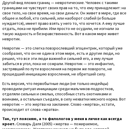
Другой вид плохих границ — невротические. Человек с такими
границами не чувствует своих прав на то, что ему принадлежит: на
свое тело, на свое время, на свои деньги. Он живет в мире, где все
общее и любой, кто сильней, или наоборот слабей (и больше
нуждается), имеет право взять у него то, что хочется. А ему лучше
отдать, пока не прибили. Или просто не осудили, не изгнали за
такую жадность и безнравственность. Вот в каком мире живет
невротик.
Невротик — это слегка повзрослевший эгоцентрик, который уже
сообразил, что он не один в этом мире, есть и другие люди, но
решил, что все эти люди важней и сильней его, а ему лучше
забиться в угол, пока не сожрали. Невротик — это инфантил,
застрявший по пути взросления на первом же повороте, не
прошедший инициацию взросления, не обретший силу.
Есть версия, что первобытные люди (не только индейцы)
проводили ритуал инициации среди мальчиков-подростков,
отделяли сильных и смелых, способных стать охотниками и
воинами, а остальных съедали, в силу нехватки мясного корма. Вот
невротик — это жертва на заклание. Слово «жертва», кстати,
происходит от слова «жратва».
Так, тут поясняю, а то филологов у меня в личке как всегда
кроет.
Словарь Даля (2005) «жертва — пожираемое,