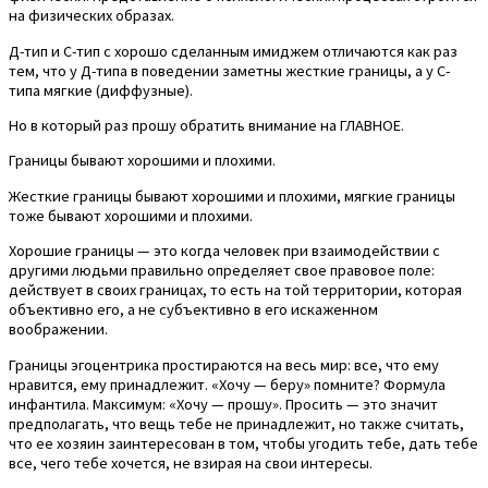
на физических образах.
Д-тип и С-тип с хорошо сделанным имиджем отличаются как раз
тем, что у Д-типа в поведении заметны жесткие границы, а у С-
типа мягкие (диффузные).
Но в который раз прошу обратить внимание на ГЛАВНОЕ.
Границы бывают хорошими и плохими.
Жесткие границы бывают хорошими и плохими, мягкие границы
тоже бывают хорошими и плохими.
Хорошие границы — это когда человек при взаимодействии с
другими людьми правильно определяет свое правовое поле:
действует в своих границах, то есть на той территории, которая
объективно его, а не субъективно в его искаженном
воображении.
Границы эгоцентрика простираются на весь мир: все, что ему
нравится, ему принадлежит. «Хочу — беру» помните? Формула
инфантила. Максимум: «Хочу — прошу». Просить — это значит
предполагать, что вещь тебе не принадлежит, но также считать,
что ее хозяин заинтересован в том, чтобы угодить тебе, дать тебе
все, чего тебе хочется, не взирая на свои интересы.