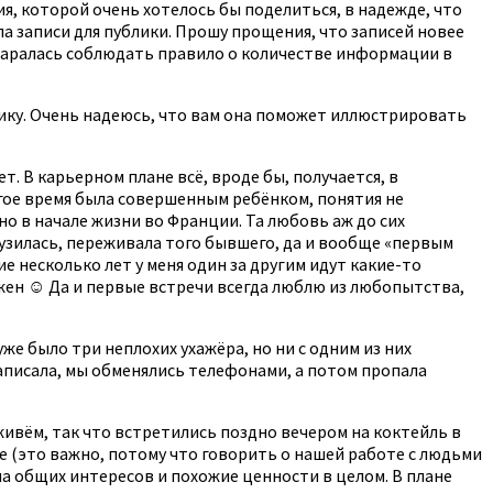
я, которой очень хотелось бы поделиться, в надежде, что
ла записи для публики. Прошу прощения, что записей новее
остаралась соблюдать правило о количестве информации в
ику. Очень надеюсь, что вам она поможет иллюстрировать
т. В карьерном плане всё, вроде бы, получается, в
лгое время была совершенным ребёнком, понятия не
о в начале жизни во Франции. Та любовь аж до сих
рузилась, переживала того бывшего, да и вообще «первым
 несколько лет у меня один за другим идут какие-то
ужен ☺ Да и первые встречи всегда люблю из любопытства,
же было три неплохих ухажёра, но ни с одним из них
 написала, мы обменялись телефонами, а потом пропала
живём, так что встретились поздно вечером на коктейль в
е (это важно, потому что говорить о нашей работе с людьми
ча общих интересов и похожие ценности в целом. В плане