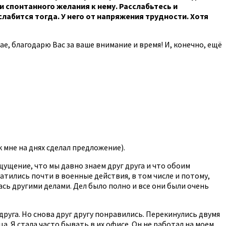
и спонтанного желания к нему. Расслабьтесь и
слабится тогда. У него от напряжения трудности. Хотя
е, благодарю Вас за ваше внимание и время! И, конечно, ещё
мне на днях сделал предложение).
ущение, что мы давно знаем друг друга и что обоим
тились почти в военные действия, в том числе и потому,
ась другими делами. Дел было полно и все они были очень
друга. Но снова друг другу понравились. Перекинулись двумя
а. Я стала часто бывать в их офисе. Он не работал на моем