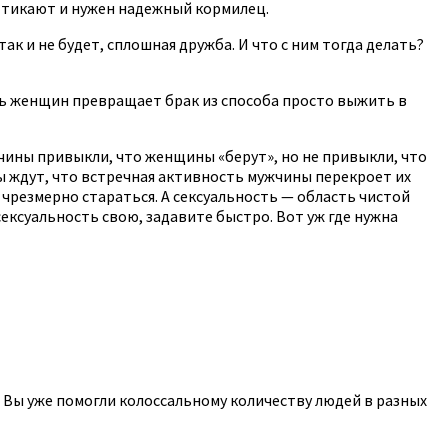
же тикают и нужен надежный кормилец.
так и не будет, сплошная дружба. И что с ним тогда делать?
сть женщин превращает брак из способа просто выжить в
жчины привыкли, что женщины «берут», но не привыкли, что
ы ждут, что встречная активность мужчины перекроет их
 чрезмерно стараться. А сексуальность — область чистой
сексуальность свою, задавите быстро. Вот уж где нужна
, Вы уже помогли колоссальному количеству людей в разных