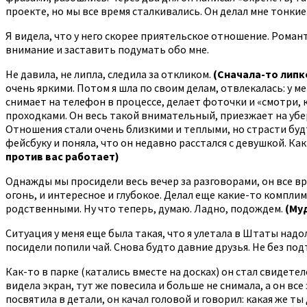
проекте, но мы все время сталкивались. Он делал мне тонки
Я видела, что у него скорее приятельское отношение. Роман
внимание и заставить подумать обо мне.
Не давила, не липла, следила за откликом.
(Сначала-то липк
очень яркими. Потом я шла по своим делам, отвлекалась: у 
снимает на телефон в процессе, делает фоточки и «смотри, к
проходками. Он весь такой внимательный, приезжает на убер-
Отношения стали очень близкими и теплыми, но страсти будто 
фейсбуку и поняла, что он недавно расстался с девушкой. Ка
против вас работает)
Однажды мы просидели весь вечер за разговорами, он все вр
огонь, и интересное и глубокое. Делал еще какие-то комплим
родственными. Ну что теперь, думаю. Ладно, подождем.
(Му
Ситуация у меня еще была такая, что я улетала в Штаты надо
посидели попили чай. Снова будто давние друзья. Не без по
Как-то в парке (катались вместе на досках) он стал свидетел
видела экран, тут же повесила и больше не снимала, а он все 
посвятила в детали, он качал головой и говорил: какая же ты