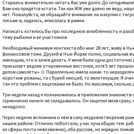
Стараюсь внимательно читать Вас уже долго. До сегодняшнег
Вам она придётся кстати. Так как ЖЖ уже давно не веду, на
нет. Пожалуйста, не обращайте внимание на юзерпик с тигро
письме и, надеюсь, вписалась в рамки.
Написать хотелось бы про последнюю влюблённость и разоб
тему рыбалки и её участников.
Необходимый минимум контекста обо мне: 28 лет, живу в Нью 
финансовом тоже. Друзей в Нью Йорке полно, социальная жи
имеющим, что и зачем делать. У меня были одни достаточно
присылает редкие откровенные весточки, хотя 5 лет прошло.
делом самолёты» ☺ Параллельно имела какие-то неразделённ
короткие романы, то с бурей эмоций, то вялотекущие. Я оче
так что проблем с зацепками не было. Но максимум, сколько
Три недели назад я познакомилась в приложении знакомств с 
гармонично ничего не складывалось. Он зацепил меня сразу,
ненадолго.
Через неделю вспомнила о нём в силу неудовлетворения ухаж
нашем районе. Отлично поболтали, у нас куча общих тем: ра
из сферы почти невозможно), оба русские, но изрядно пожив