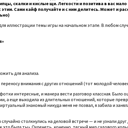
пцы, скалки и кислые щи. Легкости и позитива в вас мало 
 этим. Сами кайф получайте и с ним делитесь. Может и рас
льно)
для иллюстрации темы игры на начальном этапе. В любом случа
я»
ожить для анализа.
переносу внимания с других отношений (тот молодой человек 
отки интересные, и манера вести разговор классная. Было ощ
и, а еще выходила из длительных отношений, которые превра
иртуальный знакомый никуда меня не позвал, я забила и занял
случайно столкнулись на деловой встрече — и не узнали друг 
к это была ты». Охренеть, конечно, тесный мир садового кольц