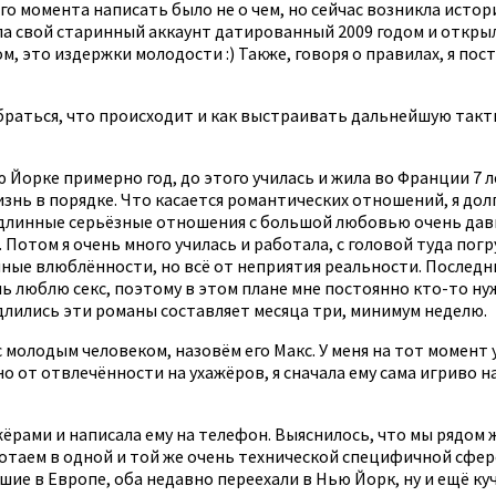
о момента написать было не о чем, но сейчас возникла истори
шла свой старинный аккаунт датированный 2009 годом и откры
м, это издержки молодости :) Также, говоря о правилах, я п
раться, что происходит и как выстраивать дальнейшую такт
Йорке примерно год, до этого училась и жила во Франции 7 ле
знь в порядке. Что касается романтических отношений, я до
 длинные серьёзные отношения с большой любовью очень давн
 Потом я очень много училась и работала, с головой туда пог
ые влюблённости, но всё от неприятия реальности. Последние
нь люблю секс, поэтому в этом плане мне постоянно кто-то н
 длились эти романы составляет месяца три, минимум неделю.
молодым человеком, назовём его Макс. У меня на тот момент у
 но от отвлечённости на ухажёров, я сначала ему сама игриво
ёрами и написала ему на телефон. Выяснилось, что мы рядом 
ботаем в одной и той же очень технической специфичной сфер
шие в Европе, оба недавно переехали в Нью Йорк, ну и ещё ку