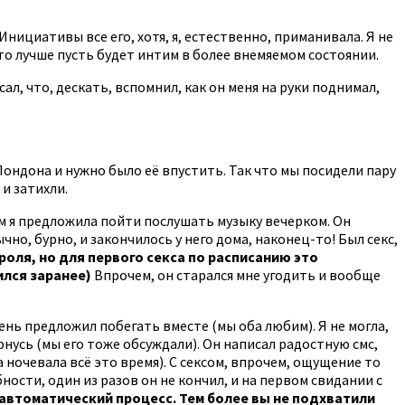
нициативы все его, хотя, я, естественно, приманивала. Я не
то лучше пусть будет интим в более внемяемом состоянии.
ал, что, дескать, вспомнил, как он меня на руки поднимал,
 Лондона и нужно было её впустить. Так что мы посидели пару
и затихли.
м я предложила пойти послушать музыку вечерком. Он
чно, бурно, и закончилось у него дома, наконец-то! Был секс,
роля, но для первого секса по расписанию это
ился заранее)
Впрочем, он старался мне угодить и вообще
ень предложил побегать вместе (мы оба любим). Я не могла,
рнусь (мы его тоже обсуждали). Он написал радостную смс,
 ночевала всё это время). С сексом, впрочем, ощущение то
бности, один из разов он не кончил, и на первом свидании с
 автоматический процесс. Тем более вы не подхватили