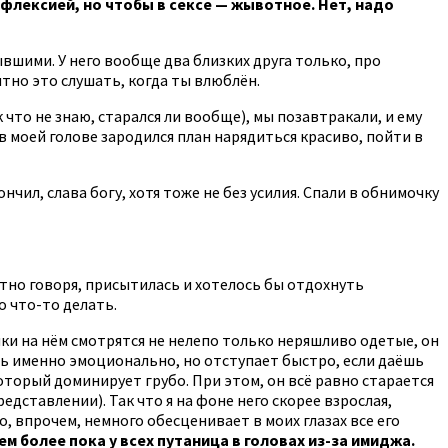
ефлексией, но чтобы в сексе — жывотное. Нет, надо
бывшими. У него вообще два близких друга только, про
ятно это слушать, когда ты влюблён.
 что не знаю, старался ли вообще), мы позавтракали, и ему
в моей голове зародился план нарядиться красиво, пойти в
нчил, слава богу, хотя тоже не без усилия. Спали в обнимочку
естно говоря, присытилась и хотелось бы отдохнуть
о что-то делать.
ки на нём смотрятся не нелепо только неряшливо одетые, он
ть именно эмоционально, но отступает быстро, если даёшь
оторый доминирует грубо. При этом, он всё равно старается
дставлении). Так что я на фоне него скорее взрослая,
о, впрочем, немного обесценивает в моих глазах все его
м более пока у всех путаница в головах из-за имиджа.