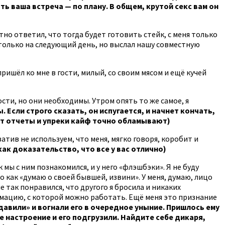
ь ваша встреча — по плану. В общем, крутой секс вам он
остно ответил, что тогда будет готовить стейк, с меня только
 только на следующий день, но выслал нашу совместную
 пришёл ко мне в гости, милый, со своим мясом и ещё кучей
ости, но они необходимы. Утром опять то же самое, я
 Если строго сказать, он испугается, и начнет кончать,
вот отчеты и упреки кайф точно обламывают)
атив не используем, что меня, мягко говоря, коробит и
 как доказательство, что все у вас отлично)
 мы с ним познакомился, и у него «флэшбэки». Я не буду
о как «думаю о своей бывшей, извини». У меня, думаю, лицо
е так понравился, что другого я бросила и никаких
ормацию, с которой можно работать. Ещё меня это признание
авили» и вогнали его в очередное уныние. Пришлось ему
настроение и его подгрузили. Найдите себе дикаря,