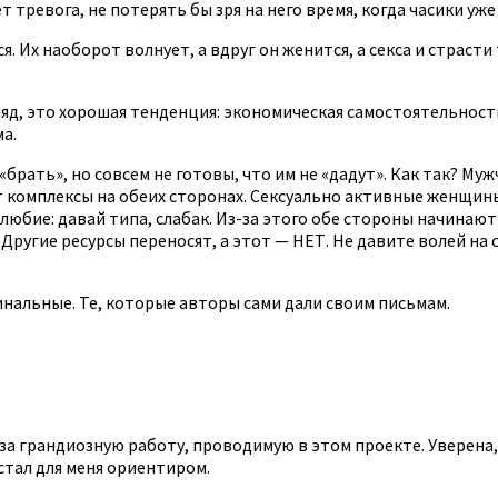
ет тревога, не потерять бы зря на него время, когда часики у
 Их наоборот волнует, а вдруг он женится, а секса и страсти 
згляд, это хорошая тенденция: экономическая самостоятельно
а.
брать», но совсем не готовы, что им не «дадут». Как так? Му
ет комплексы на обеих сторонах. Сексуально активные женщин
юбие: давай типа, слабак. Из-за этого обе стороны начинают
Другие ресурсы переносят, а этот — НЕТ. Не давите волей на 
инальные. Те, которые авторы сами дали своим письмам.
 за грандиозную работу, проводимую в этом проекте. Уверена
 стал для меня ориентиром.