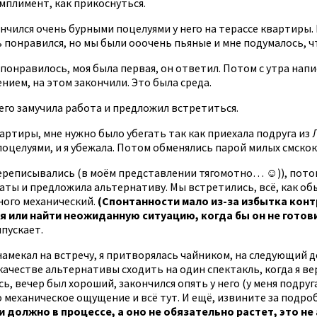
мплимент, как прикоснуться.
чился очень бурными поцелуями у него на терассе квартиры. И
ь понравился, но мы были ооочень пьяные и мне подумалось, ч
понравилось, моя была первая, он ответил. Потом с утра напис
лением, на этом закончили. Это была среда.
о его замучила работа и предложил встретиться.
вартиры, мне нужно было убегать так как приехала подруга из
оцелуями, и я убежала. Потом обменялись парой милых смскок 
 переписывались (в моём представлении тягомотно… ☺)), пото
даты и предложила альтернативу. Мы встретились, всё, как обы
ного механический.
(Спонтанности мало из-за избытка конт
я или найти неожиданную ситуацию, когда бы он не готов
ыпускает.
намекал на встречу, я притворялась чайником, на следующий д
 качестве альтернативы сходить на один спектакль, когда я ве
, вечер был хороший, закончился опять у него (у меня подруга
но механическое ощущение и всё тут. И ещё, извините за подро
 должно в процессе, а оно не обязательно растет, это не