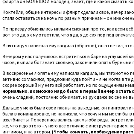
флирта он БОЛЬШОЙ молодец, знает, где и какой сказать ко
Коктейли, общие интересы и флирт сделали своё, вечер закон
стала оставаться на ночь по разным причинам – он мне очен
По приезду обменялись милыми смсками про то, как всем всё 
вот это да, я ему ответила, что я да, я до сих пор под впечат
В пятницу я написала ему кагдила (образно), он ответил, чт
Вечером у нас получилось встретиться в баре на углу моей к
часов, выпили бог знает сколько, закончили опять бурными п
В воскресенье я опять ему написала кагдила, мы тягомотно
активно согласился, предложил куда пойти – я не могла в те 
скорее хороший и у него всё работает, но по ощущениям нем
нормально. Возможно надо было в первый вечер остатьс
очень сладкий, постоянно обнимает, из рук даже во сне не в
Дальше у меня были свои планы на выходные, он пинговал и 
была в командировке, но написала, что хочу и мы могли бы в
взял билеты. Попереписывались как мы оба рады, встретились
же, что и до этого – у него всё отлично с инструментарием, 
интимом, и на втором.
(Чтобы кончать, возбуждение расти