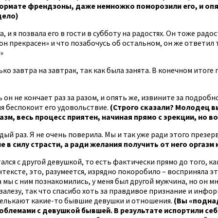
формате френдзоны, даже немножко поморозили его, и опят
дело)
а, и я позвала его в гости в субботу на радостях. Он тоже рад
он прекрасен» и что позабочусь об остальном, он же ответил
»
лько завтра на завтрак, так как была занята. В конечном итоге
 он не кончает раз за разом, и опять же, извините за подробн
ня беспокоит его удовольствие.
(Строго сказали? Молодец вы.
азм, весь процесс приятен, начиная прямо с эрекции, но 
ый раз. Я не очень поверила. Мы и так уже ради этого презерв
е в силу страсти, а ради желания получить от него оргазм
ался с другой девушкой, то есть фактически прямо до того, как
нтексте, это, разумеется, изрядно покоробило – восприняла эт
а мы с ним познакомились, у меня был другой мужчина, но он мн
е залезу, так что спасибо хоть за правдивое признание и инф
 мелькают какие-то бывшие девушки и отношения.
(Вы «поднад
емами с девушкой бывшей. В результате испортили себе 