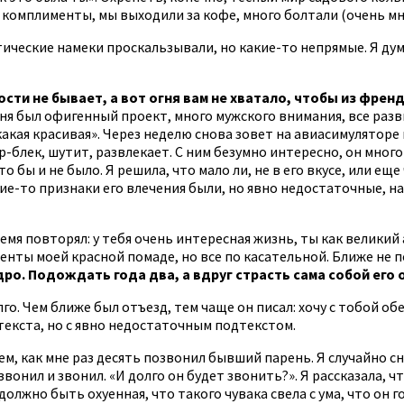
е комплименты, мы выходили за кофе, много болтали (очень м
тические намеки проскальзывали, но какие-то непрямые. Я дума
ости не бывает, а вот огня вам не хватало, чтобы из френ
меня был офигенный проект, много мужского внимания, все раз
акая красивая». Через неделю снова зовет на авиасимуляторе 
блек, шутит, развлекает. С ним безумно интересно, он много 
бы и не было. Я решила, что мало ли, не в его вкусе, или еще
кие-то признаки его влечения были, но явно недостаточные, н
емя повторял: у тебя очень интересная жизнь, ты как великий
енты моей красной помаде, но все по касательной. Ближе не п
дро. Подождать года два, а вдруг страсть сама собой его
лго. Чем ближе был отъезд, тем чаще он писал: хочу с тобой о
дтекста, но с явно недостаточным подтекстом.
ем, как мне раз десять позвонил бывший парень. Я случайно сн
звонил и звонил. «И долго он будет звонить?». Я рассказала, ч
 должно быть охуенная, что такого чувака свела с ума, что он