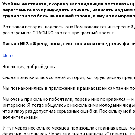
Ухой вы не станете, скорее у вас тенденция доставать щи
перестаньте его принуждать кончать, нависать над ним с
трудности это больше в вашей голове, а ему и так норма
Вот такая история, надеюсь, она Вам покажется интересной 
раз огромное СПАСИБО за этот прекрасный проект!
Письмо № 2. «Френд-зона, секс-онли или неведомая фигн
kk_rr
Эволюция, добрый день.
Снова приключилась со мной история, которую рискну предл
Мы познакомились в приложении в рамках моей кампании по 
Мы очень прикольно поболтали, парень мне понравился — и ф
интересно. Я тогда общалась с несколькими молодыми людьм
что я пару раз допустила серьезные ошибки. Поскольку мой в
волнительными.
И тут через несколько месяцев произошла странная вещь: мы 
фразами, разошлись. Через два дня он написал «Охренеть, та