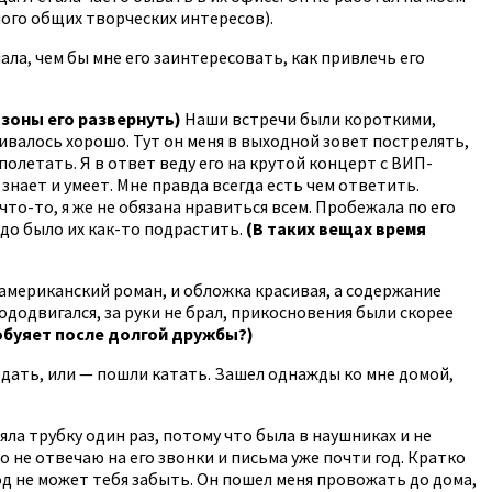
ного общих творческих интересов).
ла, чем бы мне его заинтересовать, как привлечь его
дзоны его развернуть)
Наши встречи были короткими,
вивалось хорошо. Тут он меня в выходной зовет пострелять,
полетать. Я в ответ веду его на крутой концерт с ВИП-
знает и умеет. Мне правда всегда есть чем ответить.
 что-то, я же не обязана нравиться всем. Пробежала по его
адо было их как-то подрастить.
(В таких вещах время
 американский роман, и обложка красивая, а содержание
ододвигался, за руки не брал, прикосновения были скорее
 обуяет после долгой дружбы?)
бедать, или — пошли катать. Зашел однажды ко мне домой,
яла трубку один раз, потому что была в наушниках и не
то не отвечаю на его звонки и письма уже почти год. Кратко
 год не может тебя забыть. Он пошел меня провожать до дома,