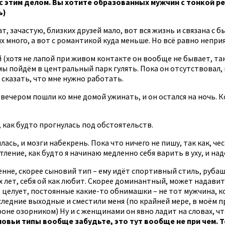
 с этим делом. Вы хотите образованных мужчин с тонкой р
ь)
т, зачастую, близких друзей мало, вот вся жизнь и связана с 
их много, а вот с романтикой куда меньше. Но всё равно непри
й (хотя не лапой при живом контакте он вообще не бывает, так
мы пойдём в центральный парк гулять. Пока он отсутствовал, 
 сказать, что мне нужно работать.
 вечером пошли ко мне домой ужинать, и он остался на ночь. Ко
 как будто прогнулась под обстоятельств.
лась, и мозги набекрень. Пока что ничего не пишу, так как, ч
ление, как будто я начинаю медленно себя варить в уху, и над
нне, скорее сыновий тип – ему идёт спортивный стиль, рубаш
 лет, себя ой как любит. Скорее доминантный, может надави
 целует, постоянные какие-то обнимашки – не тот мужчина, к
едние выходные и сместили меня (по крайней мере, в моём пре
оне озорником) Ну и с женщинами он явно ладит на словах, чт
вьи типы вообще забудьте, это тут вообще не при чем. Те