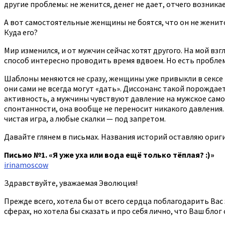
другие проблемы: не женится, денег не дает, отчего возника
А вот самостоятельные женщины не боятся, что он не женится.
Куда его?
Мир изменился, и от мужчин сейчас хотят другого. На мой в
способ интересно проводить время вдвоем. Но есть проблем
Шаблоны меняются не сразу, женщины уже привыкли в сексе «
они сами не всегда могут «дать». Диссонанс такой порожда
активность, а мужчины чувствуют давление на мужское самол
спонтанности, она вообще не переносит никакого давления. 
чистая игра, а любые скалки — под запретом.
Давайте глянем в письмах. Названия историй оставляю ориг
Письмо №1. «Я уже уха или вода ещё только тёплая? :)»
irinamoscow
Здравствуйте, уважаемая Эволюция!
Прежде всего, хотела бы от всего сердца поблагодарить Вас
сферах, но хотела бы сказать и про себя лично, что Ваш блог