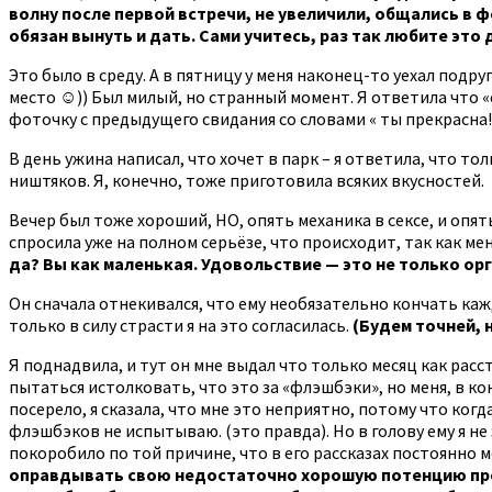
волну после первой встречи, не увеличили, общались в 
обязан вынуть и дать. Сами учитесь, раз так любите это 
Это было в среду. А в пятницу у меня наконец-то уехал подруг
место ☺)) Был милый, но странный момент. Я ответила что «
фоточку с предыдущего свидания со словами « ты прекрасна!
В день ужина написал, что хочет в парк – я ответила, что то
ништяков. Я, конечно, тоже приготовила всяких вкусностей.
Вечер был тоже хороший, НО, опять механика в сексе, и опять
спросила уже на полном серьёзе, что происходит, так как ме
да? Вы как маленькая. Удовольствие — это не только орг
Он сначала отнекивался, что ему необязательно кончать кажд
только в силу страсти я на это согласилась.
(Будем точней, н
Я поднадвила, и тут он мне выдал что только месяц как расст
пытаться истолковать, что это за «флэшбэки», но меня, в ко
посерело, я сказала, что мне это неприятно, потому что когд
флэшбэков не испытываю. (это правда). Но в голову ему я н
покоробило по той причине, что в его рассказах постоянно
оправдывать свою недостаточно хорошую потенцию пробл