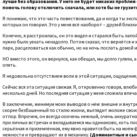
лучше без образования. У него не будет никаких проблем
помочь голову отключить сначала, или хотя бы не грузит
Я понимаю, что это часть повествования, да и когда ты экспа
которых он говорил. Это у меня всё наоборот – друзей близк
Конечно, я расстроилась, он это видел и старался быть лапо
нужно было уехать ненадолго. Потом сказал, что вернётся и 
парк, расцеловаться как обычно, но на ночь послать домой и
НО вместо этого, он вернулся, как обещал, мы долго гуляли, а
опять.
Я недовольна отсутствием воли в этой ситуации, ощущение,
Сейчас вся эта ситуация свежая. Я, откровенно говоря, влюби
несколько дней. Но последняя ситуация у меня сложила впечат
В заключение, минимум моих выводов о нём: внешне и внутре
скорее безбашенный по стилю жизни, выглядит моложе своих
отпор. Впрочем, он всегда ооочень нежный, очень аккуратно
при личных встречах и вкладываемся мы одинаково, хоть посл
серьёзная и приземлённая, ему явно нравится быть на моём ф
нежности и превращают их в механику.
(Доминантные и сыно