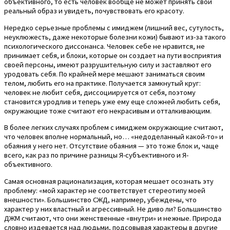
объективного, то есть человек вообще не может принять свой
реальный образ и увидеть, почувствовать его красоту.
Нередко серьезные проблемы с имиджем (лишний вес, сутулость,
неуклюжесть, даже некоторые болезни кожи) бывают из-за такого
психологического диссонанса. Человек себе не нравится, не
принимает себя, и блоки, которые он создает на пути восприятия
своей персоны, имеют разрушительную силу и заставляют его
уродовать себя. По крайней мере мешают заниматься своим
телом, любить его на практике. Получается замкнутый круг:
человек не любит себя, диссоциируется от себя, поэтому
становится уродлив и теперь уже ему еще сложней любить себя,
окружающие тоже считают его некрасивым и отталкивающим.
В более легких случаях проблем с имиджем окружающие считают,
что человек вполне нормальный, но… «недоделанный какой-то» и
обаяния у него нет. Отсутствие обаяния — это тоже блок и, чаще
всего, как раз по причине разницы Я-субъективного и Я-
объективного.
Самая основная рационализация, которая мешает осознать эту
проблему: «мой характер не соответствует стереотипу моей
внешности». Большинство СЖД, например, убеждены, что
характер у них властный и агрессивный. Не диво ли? Большинство
ДЖМ считают, что они женственные «внутри» и нежные. Природа
словно издевается над людьми, подсовывая характеры в другие