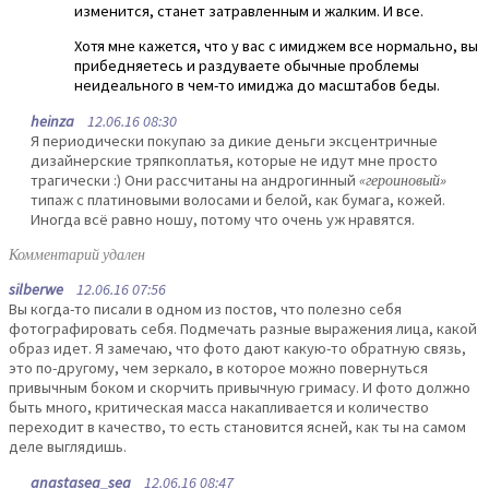
изменится, станет затравленным и жалким. И все.
Хотя мне кажется, что у вас с имиджем все нормально, вы
прибедняетесь и раздуваете обычные проблемы
неидеального в чем-то имиджа до масштабов беды.
heinza
12.06.16 08:30
Я периодически покупаю за дикие деньги эксцентричные
дизайнерские тряпкоплатья, которые не идут мне просто
трагически :) Они рассчитаны на андрогинный
«героиновый»
типаж с платиновыми волосами и белой, как бумага, кожей.
Иногда всё равно ношу, потому что очень уж нравятся.
Комментарий удален
silberwe
12.06.16 07:56
Вы когда-то писали в одном из постов, что полезно себя
фотографировать себя. Подмечать разные выражения лица, какой
образ идет. Я замечаю, что фото дают какую-то обратную связь,
это по-другому, чем зеркало, в которое можно повернуться
привычным боком и скорчить привычную гримасу. И фото должно
быть много, критическая масса накапливается и количество
переходит в качество, то есть становится ясней, как ты на самом
деле выглядишь.
anastasea_sea
12.06.16 08:47