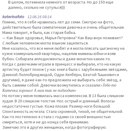
В целом, потемнела немного от возраста. Но до 150 еще
далеко, сколько не сутулься)))
katerinafoto
12.06.16 08:14
Помню, что я себе нравилась лет до семи. Смотрю на фото,
действительно была симпатичная девочка и очень общительная.
Мама говорит, я была, как старая бабка.
— Как Ваше здоровье, Марья Петровна? Как Ваш внук поживает?
С любым человеком могла языком зацепиться.
Мне казалось, что все меня любят и я могла плясать цыганочку на
кухне коммунальной квартиры, нацепив мамины юбки и взяв
бубен. Собирала аплодисменты и даже монетки какие-то.
Когда с девочками играли в принцесс и выбирали, кто на какую
артистку будет похож ( у нас книга была с зарубежными звёздами,
Джиной Лоллобриджидой, Одри Хепбёрн, Беатой Тышкевич и
другими), я даже как-то предложила не выбирать себе звёзд, а
быть самими собой. Девочки возмутились и сказали:
«Тебе-то
Катечка хорошо! А нам так не подходит»
Но потом у меня появилась масса комплексов. В 13 была слишком
худая. В 20 слишком толстая. Нос острый и длинный. Волосы
недостаточно густые. Кожа плохая. Размер ноги большой.
Спонтанность исчезла. Стала скромной, тихой, не общительной.
Как-то постепенно я стала с годами со своей внешностью
смиряться, хотя и не до конца себя принимаю.
Замечаю это в других женщинах, когда фотографирую.