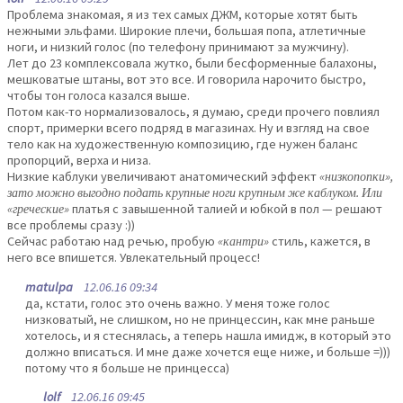
Проблема знакомая, я из тех самых ДЖМ, которые хотят быть
нежными эльфами. Широкие плечи, большая попа, атлетичные
ноги, и низкий голос (по телефону принимают за мужчину).
Лет до 23 комплексовала жутко, были бесформенные балахоны,
мешковатые штаны, вот это все. И говорила нарочито быстро,
чтобы тон голоса казался выше.
Потом как-то нормализовалось, я думаю, среди прочего повлиял
спорт, примерки всего подряд в магазинах. Ну и взгляд на свое
тело как на художественную композицию, где нужен баланс
пропорций, верха и низа.
Низкие каблуки увеличивают анатомический эффект
«низкопопки»,
зато можно выгодно подать крупные ноги крупным же каблуком. Или
«греческие»
платья с завышенной талией и юбкой в пол — решают
все проблемы сразу :))
Сейчас работаю над речью, пробую
«кантри»
стиль, кажется, в
него все впишется. Увлекательный процесс!
matulpa
12.06.16 09:34
да, кстати, голос это очень важно. У меня тоже голос
низковатый, не слишком, но не принцессин, как мне раньше
хотелось, и я стеснялась, а теперь нашла имидж, в который это
должно вписаться. И мне даже хочется еще ниже, и больше =)))
потому что я больше не принцесса)
lolf
12.06.16 09:45