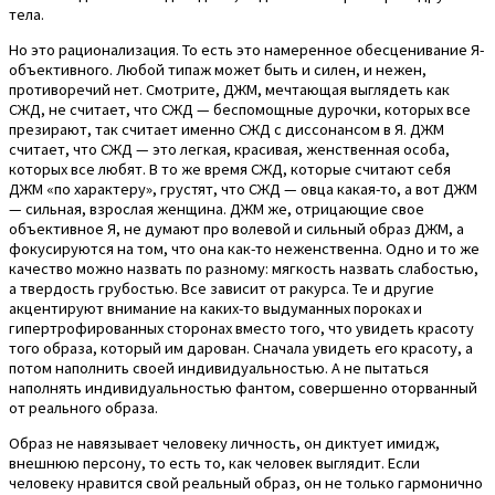
тела.
Но это рационализация. То есть это намеренное обесценивание Я-
объективного. Любой типаж может быть и силен, и нежен,
противоречий нет. Смотрите, ДЖМ, мечтающая выглядеть как
СЖД, не считает, что СЖД — беспомощные дурочки, которых все
презирают, так считает именно СЖД с диссонансом в Я. ДЖМ
считает, что СЖД — это легкая, красивая, женственная особа,
которых все любят. В то же время СЖД, которые считают себя
ДЖМ «по характеру», грустят, что СЖД — овца какая-то, а вот ДЖМ
— сильная, взрослая женщина. ДЖМ же, отрицающие свое
объективное Я, не думают про волевой и сильный образ ДЖМ, а
фокусируются на том, что она как-то неженственна. Одно и то же
качество можно назвать по разному: мягкость назвать слабостью,
а твердость грубостью. Все зависит от ракурса. Те и другие
акцентируют внимание на каких-то выдуманных пороках и
гипертрофированных сторонах вместо того, что увидеть красоту
того образа, который им дарован. Сначала увидеть его красоту, а
потом наполнить своей индивидуальностью. А не пытаться
наполнять индивидуальностью фантом, совершенно оторванный
от реального образа.
Образ не навязывает человеку личность, он диктует имидж,
внешнюю персону, то есть то, как человек выглядит. Если
человеку нравится свой реальный образ, он не только гармонично