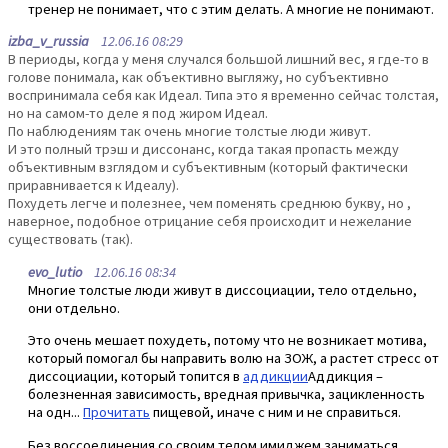
тренер не понимает, что с этим делать. А многие не понимают.
izba_v_russia
12.06.16 08:29
В периоды, когда у меня случался большой лишний вес, я где-то в
голове понимала, как объективно выгляжу, но субъективно
воспринимала себя как Идеал. Типа это я временно сейчас толстая,
но на самом-то деле я под жиром Идеал.
По наблюдениям так очень многие толстые люди живут.
И это полный трэш и диссонанс, когда такая пропасть между
объективным взглядом и субъективным (который фактически
приравнивается к Идеалу).
Похудеть легче и полезнее, чем поменять среднюю букву, но ,
наверное, подобное отрицание себя происходит и нежелание
существовать (так).
evo_lutio
12.06.16 08:34
Многие толстые люди живут в диссоциации, тело отдельно,
они отдельно.
Это очень мешает похудеть, потому что не возникает мотива,
который помогал бы направить волю на ЗОЖ, а растет стресс от
диссоциации, который топится в
аддикции
Аддикция –
болезненная зависимость, вредная привычка, зацикленность
на одн...
Прочитать
пищевой, иначе с ним и не справиться.
Без воссоединения со своим телом имиджем заниматься