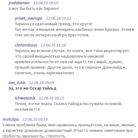
podolianka
12.06.16 09:05
а мог бы быть как Тирион!
privet_zveruga
12.06.16 10:22
Тирион создал новый тренд, это круто!
Так же как и мощная женщина-альбинос воин Бриана. Этим в
том числе интересна Игра престолов.
clerambaux
12.06.16 11:24
Тирион, во всяком случае, по книге, все-таки акцентирует,
что своей внешностью недоволен и никакой
привлекательности от нее не ждет). Не самый, думаю,
лучший пример. Другое дело, что в сериале Динклейдж,
конечно, очень харизматичен.
evo_lutio
12.06.16 09:09
Аа, это же Оскар Уайльд.
ichweissnix
12.06.16 09:15
Точно, я и не знала. Сказка Уайлда послужила основой,
оказывается.
matulpa
12.06.16 09:19
У меня проблема была, мне нравились принцесски, нежные, милые,
а характер довольно доминантный. И часто ловила замечания про
грубость, мрачность, строгость.