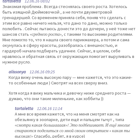
tartaletta
12.06.16 08:02
Знакомая проблема . Всегда стеснялась своего роста. Хотелось
быть изящной Дюймовочкой , а не почти двухметровой
гренадершей. Со временем приняла себя, поняв что сделать с
этим все равно ничего нельзя, что дано то дано, можно только
полюбить . Сейчас пытаюсь донести это до дочери, у неё тоже нет
шансов стать
«среднего роста»
, с такими то высокими родителями.
Мне помогло то, что я нашла своего парикмахера, а потом и сама
окунулась в сферу красоты, разобралась с внешностью, и
гардероб начала подбирать удачнее. Сейчас, в целом, себе
нравлюсь и обратная связь от окружающих помогает выруливать в
нужное русло.
alissonya
12.06.16 09:25
Когда вижу очень высокую пару — мне кажется, что это какие-
то особенные люди ) Смотрят на всех сверху вниз.
Хотя когда я вижу мальчика и девочку ниже среднего роста —
думаю, что они такие миленькие, как хоббиты ))
tartaletta
12.06.16 11:14
А мне все время кажется, что на меня смотрят как на
обезьянку в зоопарке, дети ещё и пальцем тычут , типа
«смотри какая большаааая»! Это подбешивает. И ещё многие
стараются поделиться со мной своим открытием » какая ты
высокая!»
Спасибо, ребят, я в курсе)