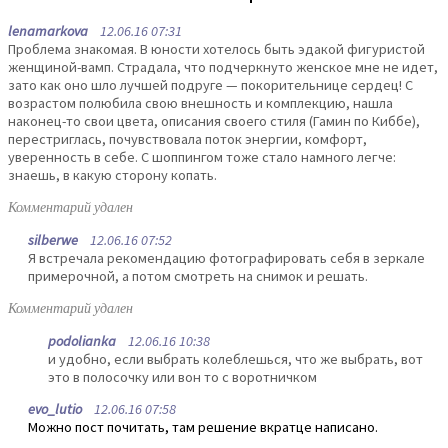
lenamarkova
12.06.16 07:31
Проблема знакомая. В юности хотелось быть эдакой фигуристой
женщиной-вамп. Страдала, что подчеркнуто женское мне не идет,
зато как оно шло лучшей подруге — покорительнице сердец! С
возрастом полюбила свою внешность и комплекцию, нашла
наконец-то свои цвета, описания своего стиля (Гамин по Киббе),
перестриглась, почувствовала поток энергии, комфорт,
уверенность в себе. С шоппингом тоже стало намного легче:
знаешь, в какую сторону копать.
Комментарий удален
silberwe
12.06.16 07:52
Я встречала рекомендацию фотографировать себя в зеркале
примерочной, а потом смотреть на снимок и решать.
Комментарий удален
podolianka
12.06.16 10:38
и удобно, если выбрать колеблешься, что же выбрать, вот
это в полосочку или вон то с воротничком
evo_lutio
12.06.16 07:58
Можно пост почитать, там решение вкратце написано.