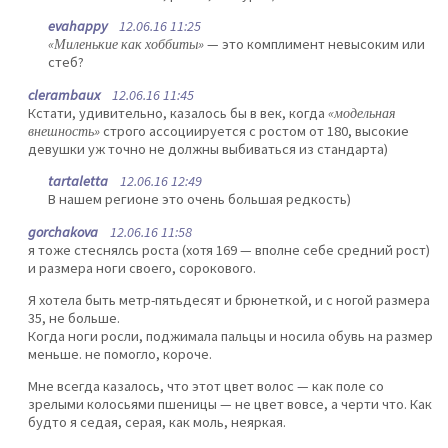
evahappy
12.06.16 11:25
«Миленькие как хоббиты»
— это комплимент невысоким или
стеб?
clerambaux
12.06.16 11:45
Кстати, удивительно, казалось бы в век, когда
«модельная
внешность»
строго ассоциируется с ростом от 180, высокие
девушки уж точно не должны выбиваться из стандарта)
tartaletta
12.06.16 12:49
В нашем регионе это очень большая редкость)
gorchakova
12.06.16 11:58
я тоже стеснялсь роста (хотя 169 — вполне себе средний рост)
и размера ноги своего, сорокового.
Я хотела быть метр-пятьдесят и брюнеткой, и с ногой размера
35, не больше.
Когда ноги росли, поджимала пальцы и носила обувь на размер
меньше. не помогло, короче.
Мне всегда казалось, что этот цвет волос — как поле со
зрелыми колосьями пшеницы — не цвет вовсе, а черти что. Как
будто я седая, серая, как моль, неяркая.