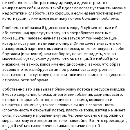
не себя тянет к абстрактному идеалу, а идеал строит от
конкретного себя. И если такой идеал помогает устранять мелкие
недостатки и слабости, это хорошо, а если идеал противоречит
конституции, с имиджем возникнут очень большие проблемы.
Проблемы с образом Я (диссонанс между Я-субъективным и Я-
объективным) приведут к тому, что потребуются плотные
психзащиты. Человек начнет закрываться от той информации,
которая поступает из внешнего мира. Он не хочет знать, что он
низкорослый паренек с высоким голосом, он хочет ощущать себя
бруталом (или никем), или наоборот, не хочет видеть, что он
массивный чувак, хочет думать, что он изящный и гибкий (или
никакой). Не важно, каков именно диссонанс, важно, что образ
абсолютно не калибруется им под реальность, внутренняя
пластичность отсутствует, а значит психика начинает защищаться
от реальности заборами.
Собственно это и вызывает блокировку потока в ресурсе имиджа.
Вместо сверкания, блеска, энергетики, обаяния, харизмы, всего,
что дает открытый поток, возникают зажимы, комплексы и
искажения. Мимика у такого человека лишена спонтанности
(спонтанность = открытый поток), пластика тоже, взгляд не имеет
силы, поскольку направлен внутрь. Человек словно отгорожен от
мира, поэтому его энергия не течет спокойно. Вот что происходит,
когда Я-субъективное очень сильно отличается от Я-