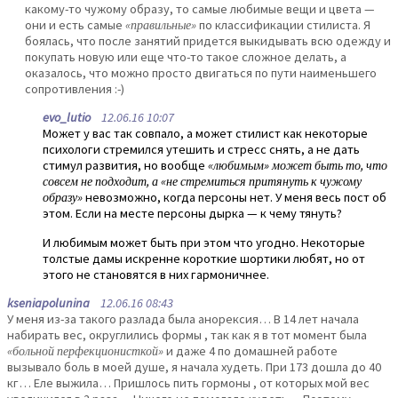
какому-то чужому образу, то самые любимые вещи и цвета —
они и есть самые
«правильные»
по классификации стилиста. Я
боялась, что после занятий придется выкидывать всю одежду и
покупать новую или еще что-то такое сложное делать, а
оказалось, что можно просто двигаться по пути наименьшего
сопротивления :-)
evo_lutio
12.06.16 10:07
Может у вас так совпало, а может стилист как некоторые
психологи стремился утешить и стресс снять, а не дать
стимул развития, но вообще
«любимым» может быть то, что
совсем не подходит, а «не стремиться притянуть к чужому
образу»
невозможно, когда персоны нет. У меня весь пост об
этом. Если на месте персоны дырка — к чему тянуть?
И любимым может быть при этом что угодно. Некоторые
толстые дамы искренне короткие шортики любят, но от
этого не становятся в них гармоничнее.
kseniapolunina
12.06.16 08:43
У меня из-за такого разлада была анорексия… В 14 лет начала
набирать вес, округлились формы , так как я в тот момент была
«больной перфекционисткой»
и даже 4 по домашней работе
вызывало боль в моей душе, я начала худеть. При 173 дошла до 40
кг… Еле выжила… Пришлось пить гормоны , от которых мой вес