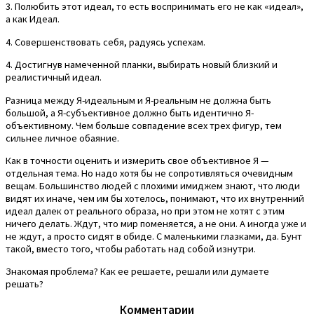
3. Полюбить этот идеал, то есть воспринимать его не как «идеал»,
а как Идеал.
4. Совершенствовать себя, радуясь успехам.
4. Достигнув намеченной планки, выбирать новый близкий и
реалистичный идеал.
Разница между Я-идеальным и Я-реальным не должна быть
большой, а Я-субъективное должно быть идентично Я-
объективному. Чем больше совпадение всех трех фигур, тем
сильнее личное обаяние.
Как в точности оценить и измерить свое объективное Я —
отдельная тема. Но надо хотя бы не сопротивляться очевидным
вещам. Большинство людей с плохими имиджем знают, что люди
видят их иначе, чем им бы хотелось, понимают, что их внутренний
идеал далек от реального образа, но при этом не хотят с этим
ничего делать. Ждут, что мир поменяется, а не они. А иногда уже и
не ждут, а просто сидят в обиде. С маленькими глазками, да. Бунт
такой, вместо того, чтобы работать над собой изнутри.
Знакомая проблема? Как ее решаете, решали или думаете
решать?
Комментарии