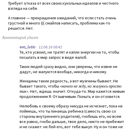
Требует отказа от всех своих кукольных идеалов и честного
взгляда на себя.
А главное — прекращения ожиданий, что если стать очень
грустной и много ((( смайлов написать, проблема как-то
решится. Нет.
Комментарий удален
evo_lutio
12.06.16 08:41
Те, кто усвоил, не тратят и капли энергии на то, чтобы
посылать в мир запрос в виде жалоб.
Таких людей сразу видно, они уверены, что извне не
дадут, не жалуются вообще, никогда и никому.
Женщины такие редкость, а вот мужчины бывают. Не
бывает такого, чтобы
«ничего не жду, но жалуюсь просто
так»
. Нет, ждешь значит. Откуда-то. Мир кажется живым
продолжением Я. Отзывчивым. Поныть и он отзовется.
Нелюбовь к своему образу никуда не исчезнет, пока не
поймешь, что ты пинаешь ребенка (самость свою со
стороны внутреннего родителя), гнобишь его, но всем
все равно, гноби дальше, твое дело, никто не прибежит
и не скажет: не бей его, вот тебе выкуп. Ну и он тоже не