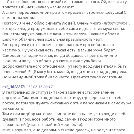
— С этого бока меня не снимайте — только с этого. Ой, какая я тут
толстая! Ой, нет, чёлка ужасно лежит.
А стоит передовых мной при этом красивая стройная девушка! С
каменным лицом.
Поэтому я и не люблю снимать людей. Очень много
«недостатков»
,
которые люди придумывают себе сами и делают из мухи слона.
При этом окружающим не важны эти мелочи. Важнее образ в
целом и обаяние, чем идеальная правильность черт.
Вот про других это понимаю прекрасно. А про себя только
частично. Ну уж какая есть, такая есть. Дальше хуже будет.
Самооценка поднимается, когда общаюсь с приятными мне
людьми и получаю обратную связь в виде улыбок и
доброжелательного отношения. Тут могу воодушевиться и быть
очень милой. Ещё могу быть милой, когда мне это надо для дела.
Но и невидимой тоже бываю часто. Нравится такое состояние.
ext_3628873
12.06.16 08:17
В театральных институтах такое задание есть: оживление
портрета. Там нужно подобрать картину, где персонаж на тебя
похож, потом придумать ситуацию с этим персонажем и самому же
ее сыграть.
Там и сам подбор материала многое показывает, что люди о себе
думают, в процессе работы над самим этюдом тоже много
сложностей (у нас по крайней мере было).
Мне, например, оно довольно тяжело далось, но результат зато