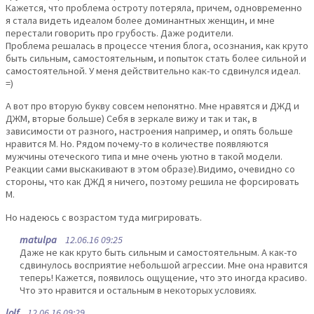
Кажется, что проблема остроту потеряла, причем, одновременно
я стала видеть идеалом более доминантных женщин, и мне
перестали говорить про грубость. Даже родители.
Проблема решалась в процессе чтения блога, осознания, как круто
быть сильным, самостоятельным, и попыток стать более сильной и
самостоятельной. У меня действительно как-то сдвинулся идеал.
=)
А вот про вторую букву совсем непонятно. Мне нравятся и ДЖД и
ДЖМ, вторые больше) Себя в зеркале вижу и так и так, в
зависимости от разного, настроения например, и опять больше
нравится М. Но. Рядом почему-то в количестве появляются
мужчины отеческого типа и мне очень уютно в такой модели.
Реакции сами выскакивают в этом образе).Видимо, очевидно со
стороны, что как ДЖД я ничего, поэтому решила не форсировать
М.
Но надеюсь с возрастом туда мигрировать.
matulpa
12.06.16 09:25
Даже не как круто быть сильным и самостоятельным. А как-то
сдвинулось восприятие небольшой агрессии. Мне она нравится
теперь! Кажется, появилось ощущение, что это иногда красиво.
Что это нравится и остальным в некоторых условиях.
lolf
12.06.16 09:29