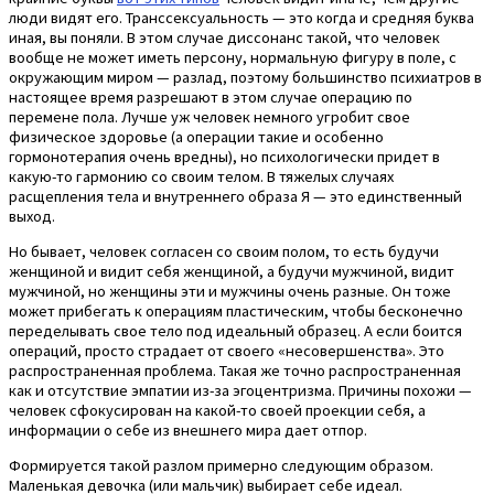
люди видят его. Транссексуальность — это когда и средняя буква
иная, вы поняли. В этом случае диссонанс такой, что человек
вообще не может иметь персону, нормальную фигуру в поле, с
окружающим миром — разлад, поэтому большинство психиатров в
настоящее время разрешают в этом случае операцию по
перемене пола. Лучше уж человек немного угробит свое
физическое здоровье (а операции такие и особенно
гормонотерапия очень вредны), но психологически придет в
какую-то гармонию со своим телом. В тяжелых случаях
расщепления тела и внутреннего образа Я — это единственный
выход.
Но бывает, человек согласен со своим полом, то есть будучи
женщиной и видит себя женщиной, а будучи мужчиной, видит
мужчиной, но женщины эти и мужчины очень разные. Он тоже
может прибегать к операциям пластическим, чтобы бесконечно
переделывать свое тело под идеальный образец. А если боится
операций, просто страдает от своего «несовершенства». Это
распространенная проблема. Такая же точно распространенная
как и отсутствие эмпатии из-за эгоцентризма. Причины похожи —
человек сфокусирован на какой-то своей проекции себя, а
информации о себе из внешнего мира дает отпор.
Формируется такой разлом примерно следующим образом.
Маленькая девочка (или мальчик) выбирает себе идеал.