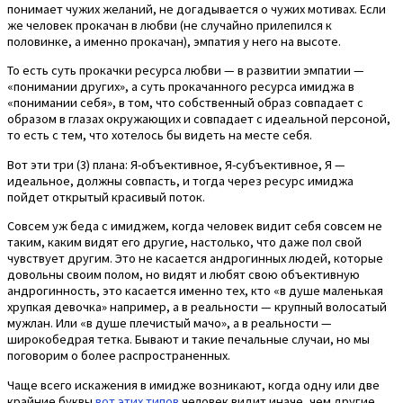
понимает чужих желаний, не догадывается о чужих мотивах. Если
же человек прокачан в любви (не случайно прилепился к
половинке, а именно прокачан), эмпатия у него на высоте.
То есть суть прокачки ресурса любви — в развитии эмпатии —
«понимании других», а суть прокачанного ресурса имиджа в
«понимании себя», в том, что собственный образ совпадает с
образом в глазах окружающих и совпадает с идеальной персоной,
то есть с тем, что хотелось бы видеть на месте себя.
Вот эти три (3) плана: Я-объективное, Я-субъективное, Я —
идеальное, должны совпасть, и тогда через ресурс имиджа
пойдет открытый красивый поток.
Совсем уж беда с имиджем, когда человек видит себя совсем не
таким, каким видят его другие, настолько, что даже пол свой
чувствует другим. Это не касается андрогинных людей, которые
довольны своим полом, но видят и любят свою объективную
андрогинность, это касается именно тех, кто «в душе маленькая
хрупкая девочка» например, а в реальности — крупный волосатый
мужлан. Или «в душе плечистый мачо», а в реальности —
широкобедрая тетка. Бывают и такие печальные случаи, но мы
поговорим о более распространенных.
Чаще всего искажения в имидже возникают, когда одну или две
крайние буквы
вот этих типов
человек видит иначе, чем другие