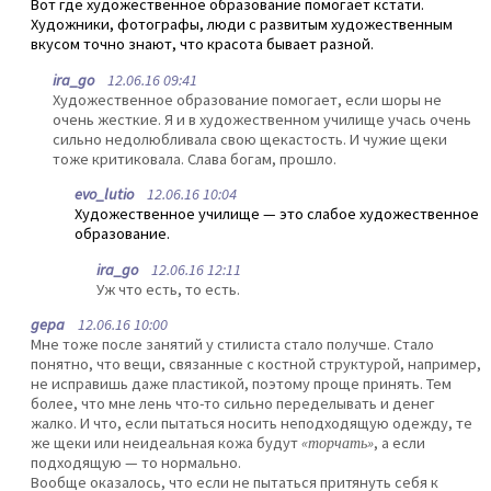
Вот где художественное образование помогает кстати.
Художники, фотографы, люди с развитым художественным
вкусом точно знают, что красота бывает разной.
ira_go
12.06.16 09:41
Художественное образование помогает, если шоры не
очень жесткие. Я и в художественном училище учась очень
сильно недолюбливала свою щекастость. И чужие щеки
тоже критиковала. Слава богам, прошло.
evo_lutio
12.06.16 10:04
Художественное училище — это слабое художественное
образование.
ira_go
12.06.16 12:11
Уж что есть, то есть.
gepa
12.06.16 10:00
Мне тоже после занятий у стилиста стало получше. Стало
понятно, что вещи, связанные с костной структурой, например,
не исправишь даже пластикой, поэтому проще принять. Тем
более, что мне лень что-то сильно переделывать и денег
жалко. И что, если пытаться носить неподходящую одежду, те
же щеки или неидеальная кожа будут
«торчать»
, а если
подходящую — то нормально.
Вообще оказалось, что если не пытаться притянуть себя к