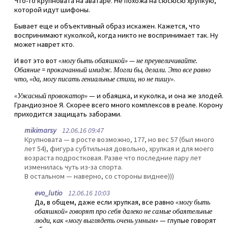
Что-то крупновата на аватаре. Не похожа на сюсюсю хрупкую,
которой идут шифоны.
Бывает еще и объективный образ искажен. Кажется, что
воспринимают куколкой, когда никто не воспринимает так. Ну
может наврет кто.
И вот это вот
«могу быть обаяшкой» — не преувеличивайте.
Обаяние = прокачанный имидж. Могли бы, делали. Это все равно
что, «да, могу писать гениальные стихи, но не пишу»
.
«Ужасный провокатор»
— и обаяшка, и куколка, и она же злодей.
Грандиозное Я. Скорее всего много комплексов в реале. Корону
приходится защищать заборами.
mikimarsy
12.06.16 09:47
Крупновата — в росте возможно, 177, но вес 57 (был много
лет 54), фигура субтильная довольно, хрупкая и для моего
возраста подростковая. Разве что последние пару лет
изменилась чуть из-за спорта.
В остальном — наверно, со стороны виднее)))
evo_lutio
12.06.16 10:03
Да, в общем, даже если хрупкая, все равно
«могу быть
обаяшкой» говорят про себя далеко не самые обаятельные
люди, как «могу выглядеть очень умным»
— глупые говорят