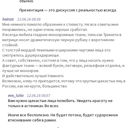
обычно.
Презентация — это дискуссия с реальностью всегда.
heinza
12.06.16 08:38
Мне немного помогло образение к стилисту. Не все советы мне
понравились, но один очень хорошо сработал.
Я всегда любила гладкие монохромные ткани, типа как Тринити в
матрице носит драматическую черную рубаху с воротником-
стойкой.
С толстой мордой тяжелыми и широкими чертами лица это
смотрелось душераздирающе.
А совет, собственно, состоял в том, что у лица носить нужно
фактурные ткани — всякий букле, патчворк, рельефная отделка, и
лучше не монохром.
И действительно лучше! Намного.
Возможно, кому-то пригодится, потому что круглых щекастых лиц в
России, как ни крути, большинство.
evo_lutio
12.06.16 08:57
Вам нужно щекастые лица полюбить. Увидеть красоту не
только в астениках. Во всех.
Иначе все бесполезно. Не будет потока, будет судорожное
втискивание себя в рамки.