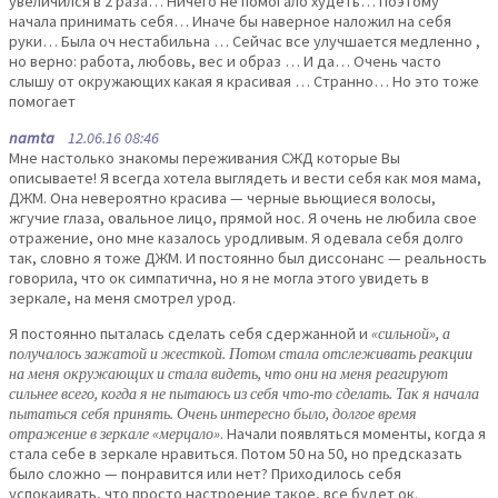
увеличился в 2 раза… Ничего не помогало худеть… Поэтому
начала принимать себя… Иначе бы наверное наложил на себя
руки… Была оч нестабильна … Сейчас все улучшается медленно ,
но верно: работа, любовь, вес и образ … И да… Очень часто
слышу от окружающих какая я красивая … Странно… Но это тоже
помогает
namta
12.06.16 08:46
Мне настолько знакомы переживания СЖД которые Вы
описываете! Я всегда хотела выглядеть и вести себя как моя мама,
ДЖМ. Она невероятно красива — черные вьющиеся волосы,
жгучие глаза, овальное лицо, прямой нос. Я очень не любила свое
отражение, оно мне казалось уродливым. Я одевала себя долго
так, словно я тоже ДЖМ. И постоянно был диссонанс — реальность
говорила, что ок симпатична, но я не могла этого увидеть в
зеркале, на меня смотрел урод.
Я постоянно пыталась сделать себя сдержанной и
«сильной», а
получалось зажатой и жесткой. Потом стала отслеживать реакции
на меня окружающих и стала видеть, что они на меня реагируют
сильнее всего, когда я не пытаюсь из себя что-то сделать. Так я начала
пытаться себя принять. Очень интересно было, долгое время
отражение в зеркале «мерцало»
. Начали появляться моменты, когда я
стала себе в зеркале нравиться. Потом 50 на 50, но предсказать
было сложно — понравится или нет? Приходилось себя
успокаивать, что просто настроение такое, все будет ок.