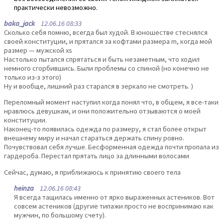
практически невозможно.
baka_jack
12.06.16 08:33
Сколько себя помню, всегда был худой. В юношестве стеснялся
своей конституции, и прятался за кофтами размера m, когда мой
размер — мужской xs
Настолько пытался спрятаться и быть незаметным, что ходил
немного сгорбившись. Были проблемы со спиной (но конечно не
только из-з этого)
Ну и вообще, лишний раз старался в зеркало не смотреть. )
Переломный момент наступил когда понял что, в общем, я все-таки
нравлюсь девушкам, и они положительно отзываются о моей
конституции.
Наконец-то появилась одежда по размеру, я стал более открыт
внешнему миру и начал стараться держать спину ровно.
Почувствовал себя лучше. Бесформенная одежда почти пропала из
гардероба. Перестал прятать лицо за длинными волосами
Сейчас, думаю, я приближаюсь к принятию своего тела
heinza
12.06.16 08:43
Я всегда тащилась именно от ярко выраженных астеников. Вот
совсем астеников (другие типажи просто не воспринимаю как
мужчин, по большому счету).