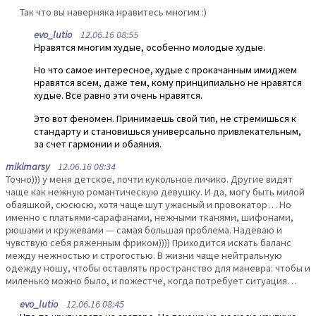
Так что вы наверняка нравитесь многим :)
evo_lutio
12.06.16 08:55
Нравятся многим худые, особенно молодые худые.
Но что самое интересное, худые с прокачанным имиджем
нравятся всем, даже тем, кому принципиально не нравятся
худые. Все равно эти очень нравятся.
Это вот феномен. Принимаешь свой тип, не стремишься к
стандарту и становишься универсально привлекательным,
за счет гармонии и обаяния.
mikimarsy
12.06.16 08:34
Точно))) у меня детское, почти кукольное личико. Другие видят
чаще как нежную романтическую девушку. И да, могу быть милой
обаяшкой, сюсюсю, хотя чаще шут ужасный и провокатор… Но
именно с платьями-сарафанами, нежными тканями, шифонами,
рюшами и кружевами — самая большая проблема. Надеваю и
чувствую себя ряженным фриком)))) Приходится искать баланс
между нежностью и строгостью. В жизни чаще нейтральную
одежду ношу, чтобы оставлять пространство для маневра: чтобы и
миленько можно было, и пожестче, когда потребует ситуация…
evo_lutio
12.06.16 08:45