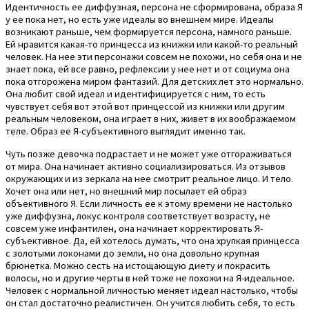
Идентичность ее диффузная, персона не сформирована, образа Я
у ее пока нет, но есть уже идеалы во внешнем мире. Идеалы
возникают раньше, чем формируется персона, намного раньше.
Ей нравится какая-то принцесса из книжки или какой-то реальный
человек. На нее эти персонажи совсем не похожи, но себя она и не
знает пока, ей все равно, рефлексии у нее нет и от социума она
пока отгорожена миром фантазий. Для детских лет это нормально.
Она любит свой идеал и идентифицируется с ним, то есть
чувствует себя вот этой вот принцессой из книжки или другим
реальным человеком, она играет в них, живет в их воображаемом
теле. Образ ее Я-субъективного выглядит именно так.
Чуть позже девочка подрастает и не может уже отгораживаться
от мира. Она начинает активно социализироваться. Из отзывов
окружающих и из зеркала на нее смотрит реальное лицо. И тело.
Хочет она или нет, но внешний мир посылает ей образ
объективного Я. Если личность ее к этому времени не настолько
уже диффузна, локус контроля соответствует возрасту, не
совсем уже инфантилен, она начинает корректировать Я-
субъективное. Да, ей хотелось думать, что она хрупкая принцесса
с золотыми локонами до земли, но она довольно крупная
брюнетка. Можно сесть на истощающую диету и покрасить
волосы, но и другие черты в ней тоже не похожи на Я-идеальное.
Человек с нормальной личностью меняет идеал настолько, чтобы
он стал достаточно реалистичен. Он учится любить себя, то есть