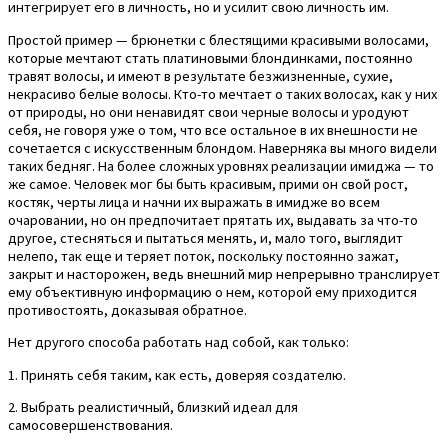
интегрирует его в личность, но и усилит свою личность им.
Простой пример — брюнетки с блестящими красивыми волосами,
которые мечтают стать платиновыми блондинками, постоянно
травят волосы, и имеют в результате безжизненные, сухие,
некрасиво белые волосы. Кто-то мечтает о таких волосах, как у них
от природы, но они ненавидят свои черные волосы и уродуют
себя, не говоря уже о том, что все остальное в их внешности не
сочетается с искусственным блондом. Наверняка вы много видели
таких бедняг. На более сложных уровнях реализации имиджа — то
же самое. Человек мог бы быть красивым, прими он свой рост,
костяк, черты лица и начни их выражать в имидже во всем
очаровании, но он предпочитает прятать их, выдавать за что-то
другое, стесняться и пытаться менять, и, мало того, выглядит
нелепо, так еще и теряет поток, поскольку постоянно зажат,
закрыт и насторожен, ведь внешний мир непрерывно транслирует
ему объективную информацию о нем, которой ему приходится
противостоять, доказывая обратное.
Нет другого способа работать над собой, как только:
1. Принять себя таким, как есть, доверяя создателю.
2. Выбрать реалистичный, близкий идеал для
самосовершенствования.