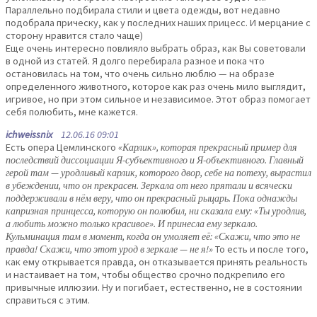
Параллельно подбирала стили и цвета одежды, вот недавно
подобрала прическу, как у последних наших прицесс. И мерцание с
сторону нравится стало чаще)
Еще очень интересно повлияло выбрать образ, как Вы советовали
в одной из статей. Я долго перебирала разное и пока что
остановилась на том, что очень сильно люблю — на образе
определенного животного, которое как раз очень мило выглядит,
игривое, но при этом сильное и независимое. Этот образ помогает
себя полюбить, мне кажется.
ichweissnix
12.06.16 09:01
Есть опера Цемлинского
«Карлик», которая прекрасный пример для
последствий диссоциации Я-субъективного и Я-объективного. Главный
герой там — уродливый карлик, которого двор, себе на потеху, вырастил
в убеждении, что он прекрасен. Зеркала от него прятали и всячески
поддерживали в нём веру, что он прекрасный рыцарь. Пока однажды
капризная принцесса, которую он полюбил, ни сказала ему: «Ты уродлив,
а любить можно только красивое». И принесла ему зеркало.
Кульминация там в момент, когда он умоляет её: «Скажи, что это не
правда! Скажи, что этот урод в зеркале — не я!»
То есть и после того,
как ему открывается правда, он отказывается принять реальность
и настаивает на том, чтобы общество срочно подкрепило его
привычные иллюзии. Ну и погибает, естественно, не в состоянии
справиться с этим.