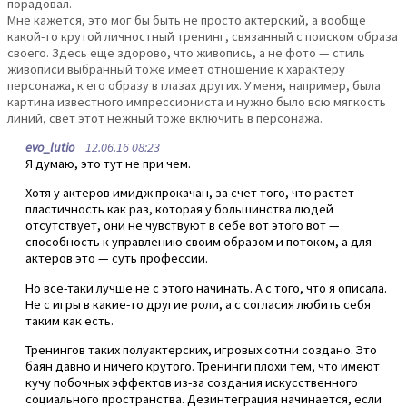
порадовал.
Мне кажется, это мог бы быть не просто актерский, а вообще
какой-то крутой личностный тренинг, связанный с поиском образа
своего. Здесь еще здорово, что живопись, а не фото — стиль
живописи выбранный тоже имеет отношение к характеру
персонажа, к его образу в глазах других. У меня, например, была
картина известного импрессиониста и нужно было всю мягкость
линий, свет этот нежный тоже включить в персонажа.
evo_lutio
12.06.16 08:23
Я думаю, это тут не при чем.
Хотя у актеров имидж прокачан, за счет того, что растет
пластичность как раз, которая у большинства людей
отсутствует, они не чувствуют в себе вот этого вот —
способность к управлению своим образом и потоком, а для
актеров это — суть профессии.
Но все-таки лучше не с этого начинать. А с того, что я описала.
Не с игры в какие-то другие роли, а с согласия любить себя
таким как есть.
Тренингов таких полуактерских, игровых сотни создано. Это
баян давно и ничего крутого. Тренинги плохи тем, что имеют
кучу побочных эффектов из-за создания искусственного
социального пространства. Дезинтеграция начинается, если