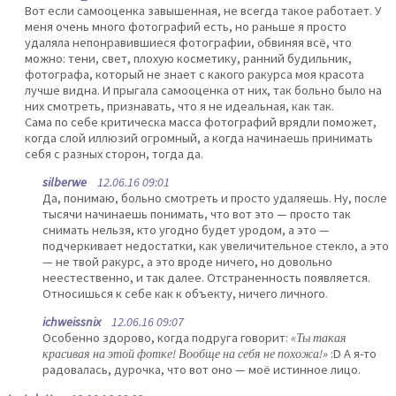
Вот если самооценка завышенная, не всегда такое работает. У
меня очень много фотографий есть, но раньше я просто
удаляла непонравившиеся фотографии, обвиняя всё, что
можно: тени, свет, плохую косметику, ранний будильник,
фотографа, который не знает с какого ракурса моя красота
лучше видна. И прыгала самооценка от них, так больно было на
них смотреть, признавать, что я не идеальная, как так.
Сама по себе критическа масса фотографий врядли поможет,
когда слой иллюзий огромный, а когда начинаешь принимать
себя с разных сторон, тогда да.
silberwe
12.06.16 09:01
Да, понимаю, больно смотреть и просто удаляешь. Ну, после
тысячи начинаешь понимать, что вот это — просто так
снимать нельзя, кто угодно будет уродом, а это —
подчеркивает недостатки, как увеличительное стекло, а это
— не твой ракурс, а это вроде ничего, но довольно
неестественно, и так далее. Отстраненность появляется.
Относишься к себе как к объекту, ничего личного.
ichweissnix
12.06.16 09:07
Особенно здорово, когда подруга говорит:
«Ты такая
красивая на этой фотке! Вообще на себя не похожа!»
:D А я-то
радовалась, дурочка, что вот оно — моё истинное лицо.