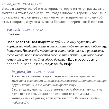
chudo_2016
19.04.16 12:23
И еще я задумалась об его истории, которую он хотел рассказать,
может ей стоило ее выслушать, тогда многое бы прояснилось. Мне
показалось, что он довериться ей хотел, видимо нелегко ему об
этом говорить, а тут она вызвала больше доверия и он был готов.
evo_lutio
19.04.16 12:42
Конечно.
Вообще вот эти вот поджатые губки
«не хочу слушать», они
нормальны, когда ты жена, а рассказать тебе хотят про любовницу,
допустим. Но не когда ты никто и звать тебя никак, а рассказать
тебе хотят про сложности в своей личной жизни. Тут надо было:
«Расскажи, конечно. Спасибо за доверие»
. Еще и расспросить
подробно. Заодно и пригодилась бы инфа.
im_press_ion
19.04.16 12:58
А я хотела вспомнить про стереотип
«не выслушивай от
мужчины, с которым имеешь сексуальные взаимоотношения, про
других женщин, а то угодишь во френдзону»
.
Это, видать, мысль, подцепленная от бабок на лавках, а на
деле все не так, и надо про сложности с другими
женщинами слушать, если есть запрос
«Можно я с тобой
поделюсь?»
.