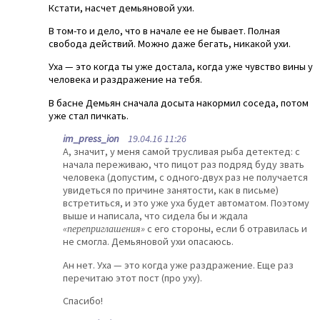
Кстати, насчет демьяновой ухи.
В том-то и дело, что в начале ее не бывает. Полная
свобода действий. Можно даже бегать, никакой ухи.
Уха — это когда ты уже достала, когда уже чувство вины у
человека и раздражение на тебя.
В басне Демьян сначала досыта накормил соседа, потом
уже стал пичкать.
im_press_ion
19.04.16 11:26
А, значит, у меня самой трусливая рыба детектед: с
начала переживаю, что пицот раз подряд буду звать
человека (допустим, с одного-двух раз не получается
увидеться по причине занятости, как в письме)
встретиться, и это уже уха будет автоматом. Поэтому
выше и написала, что сидела бы и ждала
«переприглашения»
с его стороны, если б отравилась и
не смогла. Демьяновой ухи опасаюсь.
Ан нет. Уха — это когда уже раздражение. Еще раз
перечитаю этот пост (про уху).
Спасибо!