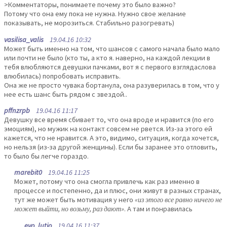
>Комментаторы, понимаете почему это было важно?
Потому что она ему пока не нужна. Нужно свое желание
показывать, не морозиться. Стабильно разогревать)
vasilisa_valis
19.04.16 10:32
Может быть именно на том, что шансов с самого начала было мало
или почти не было (кто ты, а кто я. наверно, на каждой лекции в
тебя влюбляются девушки пачками, вот я с первого взглядаслова
влюбилась) попробовать исправить.
Она же не просто чувака бортанула, она разуверилась в том, что у
нее есть шанс быть рядом с звездой..
pffnzrpb
19.04.16 11:17
Девушку все время сбивает то, что она вроде и нравится (по его
эмоциям), но мужик на контакт совсем не рвется. Из-за этого ей
кажется, что не нравится. А это, видимо, ситуация, когда хочется,
но нельзя (из-за другой женщины). Если бы заранее это отловить,
то было бы легче гораздо.
marebit0
19.04.16 11:25
Может, потому что она смогла привлечь как раз именно в
процессе и постепенно, да и плюс, они живут в разных странах,
тут же может быть мотивация у него
«из этого все равно ничего не
может выйти, но возьму, раз дают»
. А там и понравилась
evo_lutio
19.04.16 11:37