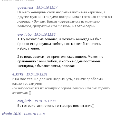
queerness
19.04.16 12:14
На него женщины сами напрыгивают из-за харизмы, а
другие мужчины видимо воспринимают это как то что он
ловелас.
«Вон как Танька нафуфырилась из третьего
подъезда, сразу видно что шалава»
, из этой серии
evo_lutio
19.04.16 12:36
А. Ну может был ловелас, а может и никогда не был.
Просто его девушки любят, а он может быть очень
избирателен.
Это ведь зависит от приятеля сказавшего. Может по
сравнению с ним любой, у кого не одна постоянна
женщина, а бывают связи, ловелас.
e_kirke
19.04.16 12:31
> на мое тельце должен напрыгнуть, а иначе проблемы
какие-то, замучен
«он набрасывался на женщин с порога, потому что был хорошо
воспитан»
))
evo_lutio
19.04.16 12:38
Вот это, кстати, очень тонко, про воспитание))
chudo_2016
19.04.16 12:18