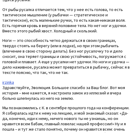
От рыбы русалка отличается тем, что у нее есть голова, то есть
тактическое мышление (у рыбачки — стратегическое и
тактическое), есть маленькие ручки, то есть какая-никакая воля.
Есть горячая кровь в верхней половине тела. Но нет ног и удочки.
Вместо этого рыбий хвост. Холодный и скользкий.
Ноги — это способность четко держаться в своих границах,
твердо стоять на берегу (или в лодке), но при этом рыбачить
(влечение в свою сторону делать). Без ног русалочку то и дело
сносит, она теряет границы и свою устойчивость, погружается с
головой и плавает. А еще у русалки нет удочки. Но ноги и удочка —
дело наживное, русалка может превратиться в рыбачку, сейчас я в
тексте поясню, что так, что не так.
irzinka
Здравствуйте, Эволюция. Большое спасибо за Ваш блог. Вот моя
история – мне кажется, я настроила замок из иллюзий и вчера
больно шлепнулась из него на землю.
Мы познакомились с К. в сентябре прошлого года на конференции.
Я собиралась идти к нему на лекцию, и мой знакомый сказал: «Да-
да, конечно, иди к нему, ничего нового ты не узнаешь, но он
нравится всем бабам, главный ловелас нашей профессии!» Ну и я
пошла – и тут же стало понятно, почему он нравится всем: очень