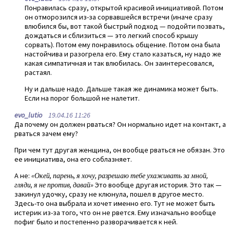
Понравилась сразу, открытой красивой инициативой. Потом
он отморозился из-за сорвавшейся встречи (иначе сразу
влюбился бы, вот такой быстрый подход — подойти позвать,
дождаться и сблизиться — это легкий способ крышу
сорвать). Потом ему понравилось общение. Потом она была
настойчива и разогрела его. Ему стало казаться, ну надо же
какая симпатичная и так влюбилась. Он заинтересовался,
растаял.
Ну и дальше надо. Дальше такая же динамика может быть.
Если на порог большой не налетит.
evo_lutio
19.04.16 11:26
Да почему он должен рваться? Он нормально идет на контакт, а
рваться зачем ему?
При чем тут другая женщина, он вообще рваться не обязан. Это
ее инициатива, она его соблазняет.
А не:
«Окей, парень, я хочу, разрешаю тебе ухаживать за мной,
гляди, я не против, давай»
Это вообще другая история. Это так —
закинул удочку, сразу не клюнула, пошел в другое место.
Здесь-то она выбрала и хочет именно его. Тут не может быть
истерик из-за того, что он не рвется. Ему изначально вообще
пофиг было и постепенно разворачивается к ней.