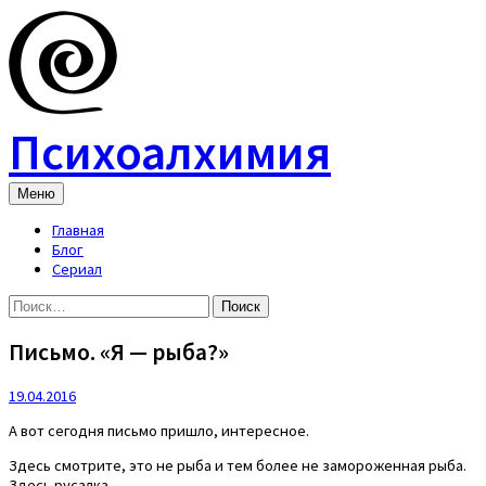
Skip
to
content
Психоалхимия
Меню
Главная
Блог
Сериал
Найти:
Письмо. «Я — рыба?»
19.04.2016
А вот сегодня письмо пришло, интересное.
Здесь смотрите, это не рыба и тем более не замороженная рыба.
Здесь русалка.