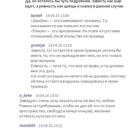
Да, но хотелось бы чуть подробней. Зависть как шар
идет, а ревность как щипцы и скалка в данном случае.
bpoish
19.04.16 13:06
«Завидую»
— это комплимент человеку. Т.к.
показывается как повезло его пассии.
«Ревную»
— это присвоение. На этапе отсутствия
отношений, посягательство на границы.
groonya
19.04.16 13:18
Зависть тут остаётся в своих границах: хотела бы
иметь то, что не принадлежит мне, но это только
мои желания.
Ревность — хочу то, что моё по праву, и ты должен
мне это дать.
А в этой ситуации он ничего ей не должен, поэтому
ей пока остаётся вздыхать (завидовать) в своих
границах.
e_kirke
19.04.16 13:03
Завидую= очень хочу оказаться на её месте, люблю
Ревность=требование, чтобы он дал ей что-то (свое
пространство, свободу в конце концов), желание
оттяпать кусочек от него
marebit0
19.04.16 13:12