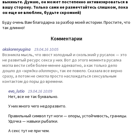
выкиньте. Думаю, он может постепенно активизироваться в
вашу сторону. Только сами не размечтайтесь слишком, пока
он еще не влюблен, будьте скромней)
Буду очень Вам благодарна за разбор моей истории. Простите, что
так длинно!
Комментарии
okskorenyugina
19.04.16 10:05
Возникла мысль, что хвост холодный и скользкий у русалок — это
не развитый ресурс секса у них. Вот до этого момента русалка
могла вести себя более-менее адекватно, а как только дело
дошло до
«зарядки адаптера»
, так ее повело. Сказала все верно
сразу, а потом не смогла просто наслаждаться сексуальным
контактом до поры до времени.
evo_lutio
19.04.16 10:09
Нет, все не так буквально.
У них много чего недоразвито.
Правильный символ тут ноги — опоры, устойчивость, границы.
Удочка — навыки рыбалки.
А секс тут не при чем.