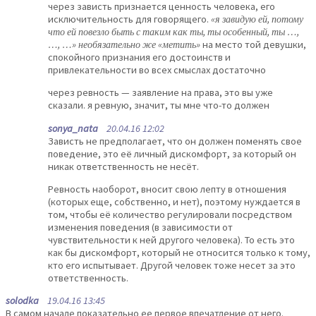
через зависть признается ценность человека, его
исключительность для говорящего.
«я завидую ей, потому
что ей повезло быть с таким как ты, ты особенный, ты …,
…, …» необязательно же «метить»
на место той девушки,
спокойного признания его достоинств и
привлекательности во всех смыслах достаточно
через ревность — заявление на права, это вы уже
сказали. я ревную, значит, ты мне что-то должен
sonya_nata
20.04.16 12:02
Зависть не предполагает, что он должен поменять свое
поведение, это её личный дискомфорт, за который он
никак ответственность не несёт.
Ревность наоборот, вносит свою лепту в отношения
(которых еще, собственно, и нет), поэтому нуждается в
том, чтобы её количество регулировали посредством
изменения поведения (в зависимости от
чувствительности к ней другого человека). То есть это
как бы дискомфорт, который не относится только к тому,
кто его испытывает. Другой человек тоже несет за это
ответственность.
solodka
19.04.16 13:45
В самом начале показательно ее первое впечатление от него.