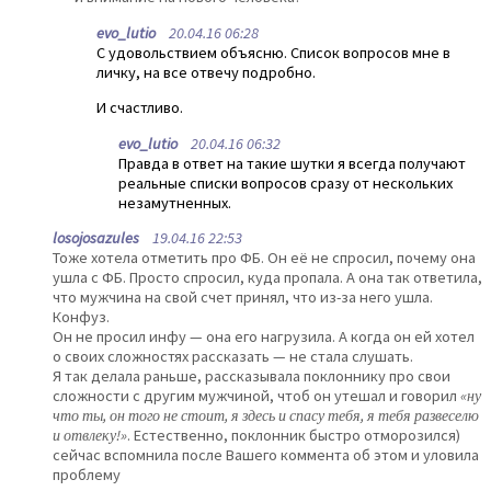
evo_lutio
20.04.16 06:28
С удовольствием объясню. Список вопросов мне в
личку, на все отвечу подробно.
И счастливо.
evo_lutio
20.04.16 06:32
Правда в ответ на такие шутки я всегда получают
реальные списки вопросов сразу от нескольких
незамутненных.
losojosazules
19.04.16 22:53
Тоже хотела отметить про ФБ. Он её не спросил, почему она
ушла с ФБ. Просто спросил, куда пропала. А она так ответила,
что мужчина на свой счет принял, что из-за него ушла.
Конфуз.
Он не просил инфу — она его нагрузила. А когда он ей хотел
о своих сложностях рассказать — не стала слушать.
Я так делала раньше, рассказывала поклоннику про свои
сложности с другим мужчиной, чтоб он утешал и говорил
«ну
что ты, он того не стоит, я здесь и спасу тебя, я тебя развеселю
и отвлеку!»
. Естественно, поклонник быстро отморозился)
сейчас вспомнила после Вашего коммента об этом и уловила
проблему