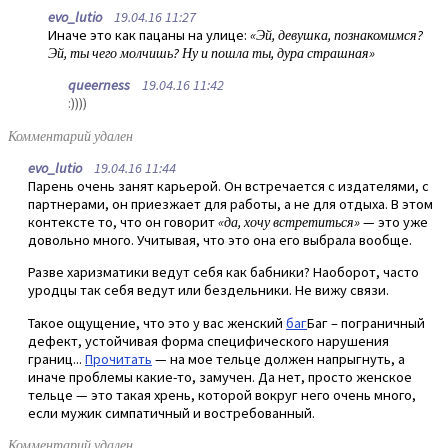
evo_lutio
19.04.16 11:27
Иначе это как пацаны на улице:
«Эй, девушка, познакомимся?
Эй, ты чего молчишь? Ну и пошла ты, дура страшная»
queerness
19.04.16 11:42
:))))
Комментарий удален
evo_lutio
19.04.16 11:44
Парень очень занят карьерой. Он встречается с издателями, с
партнерами, он приезжает для работы, а не для отдыха. В этом
контексте то, что он говорит
«да, хочу встретиться»
— это уже
довольно много. Учитывая, что это она его выбрала вообще.
Разве харизматики ведут себя как бабники? Наоборот, часто
уродцы так себя ведут или бездельники. Не вижу связи.
Такое ощущение, что это у вас женский
баг
Баг – пограничный
дефект, устойчивая форма специфического нарушения
границ...
Прочитать
— на мое тельце должен напрыгнуть, а
иначе проблемы какие-то, замучен. Да нет, просто женское
тельце — это такая хрень, которой вокруг него очень много,
если мужик симпатичный и востребованный.
Комментарий удален