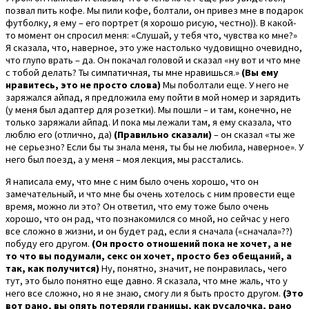
позвал пить кофе. Мы пили кофе, болтали, он привез мне в подарок
футболку, я ему – его портрет (я хорошо рисую, честно)). В какой-
то момент он спросил меня: «Слушай, у тебя что, чувства ко мне?»
Я сказала, что, наверное, это уже настолько чудовищно очевидно,
что глупо врать – да. Он покачал головой и сказал «ну вот и что мне
с тобой делать? Ты симпатичная, ты мне нравишься.»
(Вы ему
нравитесь, это не просто слова)
Мы поболтали еще. У него не
заряжался айпад, я предложила ему пойти в мой номер и зарядить
(у меня был адаптер для розетки). Мы пошли – и там, конечно, не
только заряжали айпад. И пока мы лежали там, я ему сказала, что
люблю его (отлично, да)
(Правильно сказали)
– он сказал «ты же
не серьезно? Если бы ты знала меня, ты бы не любила, наверное». У
него был поезд, а у меня – моя лекция, мы расстались.
Я написала ему, что мне с ним было очень хорошо, что он
замечательный, и что мне бы очень хотелось с ним провести еще
время, можно ли это? Он ответил, что ему тоже было очень
хорошо, что он рад, что познакомился со мной, но сейчас у него
все сложно в жизни, и он будет рад, если я сначала («сначала»??)
побуду его другом.
(Он просто отношений пока не хочет, а не
то что вы подумали, секс он хочет, просто без обещаний, а
так, как получится)
Ну, понятно, значит, не понравилась, чего
тут, это было понятно еще давно. Я сказала, что мне жаль, что у
него все сложно, но я не знаю, смогу ли я быть просто другом.
(Это
вот рано, вы опять потеряли границы, как русалочка, рано