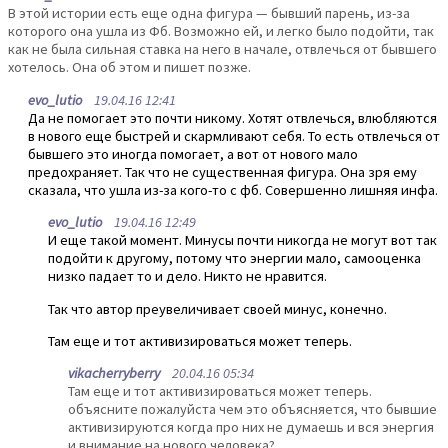
В этой истории есть еще одна фигура — бывший парень, из-за
которого она ушла из Фб. Возможно ей, и легко было подойти, так
как не была сильная ставка на него в начале, отвлечься от бывшего
хотелось. Она об этом и пишет позже.
evo_lutio
19.04.16 12:41
Да не помогает это почти никому. Хотят отвлечься, влюбляются
в нового еще быстрей и скармливают себя. То есть отвлечься от
бывшего это иногда помогает, а вот от нового мало
предохраняет. Так что не существенная фигура. Она зря ему
сказала, что ушла из-за кого-то с фб. Совершенно лишняя инфа.
evo_lutio
19.04.16 12:49
И еще такой момент. Минусы почти никогда не могут вот так
подойти к другому, потому что энергии мало, самооценка
низко падает то и дело. Никто не нравится.
Так что автор преувеличивает своей минус, конечно.
Там еще и тот активизироваться может теперь.
vikacherryberry
20.04.16 05:34
Там еще и тот активизироваться может теперь.
объясните пожалуйста чем это объясняется, что бывшие
активизируются когда про них не думаешь и вся энергия
и внимание на нового человека?