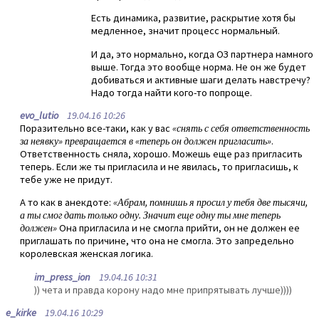
Есть динамика, развитие, раскрытие хотя бы
медленное, значит процесс нормальный.
И да, это нормально, когда ОЗ партнера намного
выше. Тогда это вообще норма. Не он же будет
добиваться и активные шаги делать навстречу?
Надо тогда найти кого-то попроще.
evo_lutio
19.04.16 10:26
Поразительно все-таки, как у вас
«снять с себя ответственность
за неявку» превращается в «теперь он должен пригласить»
.
Ответственность сняла, хорошо. Можешь еще раз пригласить
теперь. Если же ты пригласила и не явилась, то пригласишь, к
тебе уже не придут.
А то как в анекдоте:
«Абрам, помнишь я просил у тебя две тысячи,
а ты смог дать только одну. Значит еще одну ты мне теперь
должен»
Она пригласила и не смогла прийти, он не должен ее
приглашать по причине, что она не смогла. Это запредельно
королевская женская логика.
im_press_ion
19.04.16 10:31
)) чета и правда корону надо мне припрятывать лучше))))
e_kirke
19.04.16 10:29