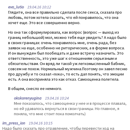
evo_lutio
19.04.16 10:12
Глядите, она все правильно сделала после секса, сказала про
любовь, потом хотела сказать, что ей понравилось, что она
хочет еще. Это все совершенно верно.
Но она так сформулировала, как вопрос (вопрос — выход из
границ небольшой) мол, можно тебя еще увидеть? А надо было
в своих границах: очень понравилось мне, очень рада, без
заявок на еще, особенно не риторических, а в форме вопроса.
И он вынужден был пообещать и даже встречу назначить. Это
ответственность, это уже шаг к отношениям серьезным и
обязательствам. Он вряд ли такой уж легкомысленный бабник,
совсем не похож. Нормальный мужчина.Поэтому он завел песню
про дружбу и то сказал
«пока»
, то есть дал понять, что эмоции
есть. А она восприняла это как отказ. Самооценка полетела.
В общем, снесло ее немного.
okskorenyugina
19.04.16 10:24
Мне показалось, что самооценка у нее и в процессе плавала,
но ей удавалось вернуться в свои границы. Но главное, я
поняла, что мне стоит пока помолчать)
im_press_ion
19.04.16 10:15
Надо было сказать про отравление, чтобы перевести ход на