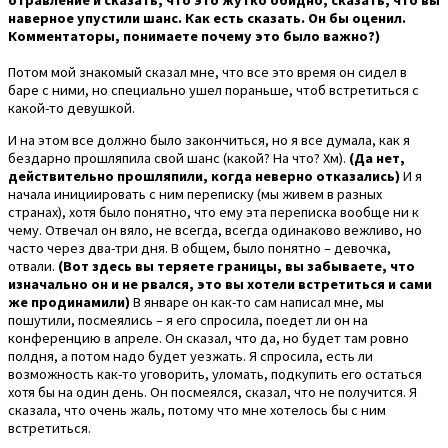
наверное упустили шанс. Как есть сказать. Он бы оценил.
Комментаторы, понимаете почему это было важно?)
Потом мой знакомый сказал мне, что все это время он сидел в
баре с ними, но специально ушел пораньше, чтоб встретиться с
какой-то девушкой.
И на этом все должно было закончиться, но я все думала, как я
бездарно прошляпила свой шанс (какой? На что? Хм).
(Да нет,
действительно прошляпили, когда неверно отказались)
И я
начала инициировать с ним переписку (мы живем в разных
странах), хотя было понятно, что ему эта переписка вообще ни к
чему. Отвечал он вяло, не всегда, всегда одинаково вежливо, но
часто через два-три дня. В общем, было понятно – девочка,
отвали.
(Вот здесь вы теряете границы, вы забываете, что
изначально он и не рвался, это вы хотели встретиться и сами
же продинамили)
В январе он как-то сам написал мне, мы
пошутили, посмеялись – я его спросила, поедет ли он на
конференцию в апреле. Он сказал, что да, но будет там ровно
полдня, а потом надо будет уезжать. Я спросила, есть ли
возможность как-то уговорить, уломать, подкупить его остаться
хотя бы на один день. Он посмеялся, сказал, что не получится. Я
сказала, что очень жаль, потому что мне хотелось бы с ним
встретиться.