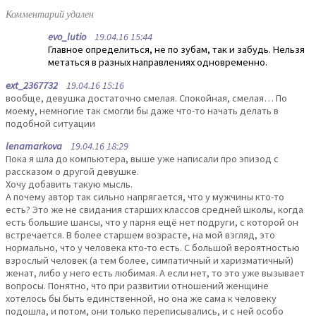
Комментарий удален
evo_lutio
19.04.16 15:44
Главное определиться, не по зубам, так и забудь. Нельзя
метаться в разных направлениях одновременно.
ext_2367732
19.04.16 15:16
вообще, девушка достаточно смелая. Спокойная, смелая… По
моему, немногие так смогли бы даже что-то начать делать в
подобной ситуации
lenamarkova
19.04.16 18:29
Пока я шла до компьютера, выше уже написали про эпизод с
рассказом о другой девушке.
Хочу добавить такую мысль.
А почему автор так сильно напрягается, что у мужчины кто-то
есть? Это же не свидания старших классов средней школы, когда
есть большие шансы, что у парня ещё нет подруги, с которой он
встречается. В более старшем возрасте, на мой взгляд, это
нормально, что у человека кто-то есть. С большой вероятностью
взрослый человек (а тем более, симпатичный и харизматичный)
женат, либо у него есть любимая. А если нет, то это уже вызывает
вопросы. Понятно, что при развитии отношений женщине
хотелось бы быть единственной, но она же сама к человеку
подошла, и потом, они только переписывались, и с ней особо