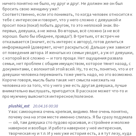
ничего понятно не было, ну друг и друг. Не должен же он был
бросить свою женщину уже?
Соответственно, если это понимать, то когда человек относится к
тебе с интересом и говорит, что у него сложно с девушкой и
просит пока (пока!) побыть другом, то это неплохой знак. Во-
первых, девушка, а не жена. Во-вторых, всё сложно (а не всё
хорошо. было бы обиднее, правда?). В-третьих, от встреч не
отказывается (значит, есть интерес к автору), готов делиться
информацией (доверяет, хочет раскрыться). Дальше уже зависит
от поведения автора. И женатых из семьи уводят, а уж от девушки,
с которой всё сложно — и того проще. Нет ощущения развала
семьи, нет проблем с общим имуществом, которое тянет назад, с
документами, с волокитой этой всей. Ну, то есть, понятно, что и от
девушки человека переманить тоже уметь надо, но это возможно.
Короче говоря, мысль была такая: нет смысла наезжать на
человека из-за того, что у него уже есть другая девушка, лучше
внимательно выслушать, пригодится. В рассказе может что-то и
про мужчину выяснится интересное/полезное.
plushki_est
20.04.16 00:38
У вас самооценка очень крепкая, видимо. Мне очень понятно,
почему она на этом месте именно слилась. Я бы сразу подумала
— ой, там девушка сто пудово красивая, и стройнее и моложе
наверное и вообще. И работа наверное у неё интересная,
творческая ну и т.п. И у них уже история есть, а я тут лезу, куда