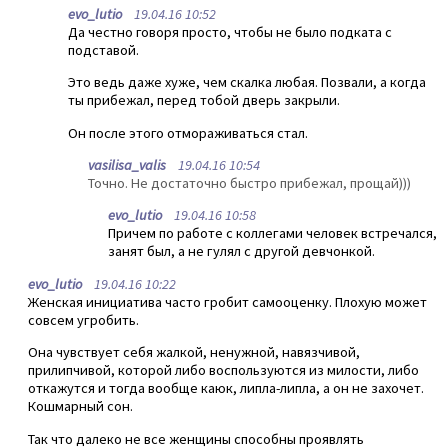
evo_lutio
19.04.16 10:52
Да честно говоря просто, чтобы не было подката с
подставой.
Это ведь даже хуже, чем скалка любая. Позвали, а когда
ты прибежал, перед тобой дверь закрыли.
Он после этого отмораживаться стал.
vasilisa_valis
19.04.16 10:54
Точно. Не достаточно быстро прибежал, прощай)))
evo_lutio
19.04.16 10:58
Причем по работе с коллегами человек встречался,
занят был, а не гулял с другой девчонкой.
evo_lutio
19.04.16 10:22
Женская инициатива часто гробит самооценку. Плохую может
совсем угробить.
Она чувствует себя жалкой, ненужной, навязчивой,
прилипчивой, которой либо воспользуются из милости, либо
откажутся и тогда вообще каюк, липла-липла, а он не захочет.
Кошмарный сон.
Так что далеко не все женщины способны проявлять