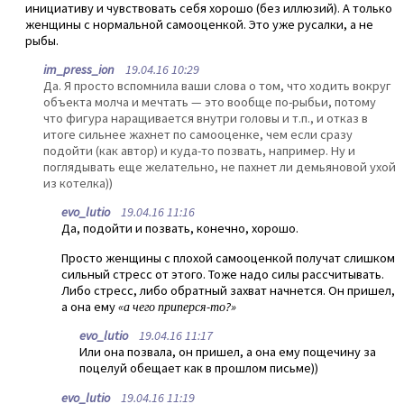
инициативу и чувствовать себя хорошо (без иллюзий). А только
женщины с нормальной самооценкой. Это уже русалки, а не
рыбы.
im_press_ion
19.04.16 10:29
Да. Я просто вспомнила ваши слова о том, что ходить вокруг
объекта молча и мечтать — это вообще по-рыбьи, потому
что фигура наращивается внутри головы и т.п., и отказ в
итоге сильнее жахнет по самооценке, чем если сразу
подойти (как автор) и куда-то позвать, например. Ну и
поглядывать еще желательно, не пахнет ли демьяновой ухой
из котелка))
evo_lutio
19.04.16 11:16
Да, подойти и позвать, конечно, хорошо.
Просто женщины с плохой самооценкой получат слишком
сильный стресс от этого. Тоже надо силы рассчитывать.
Либо стресс, либо обратный захват начнется. Он пришел,
а она ему
«а чего приперся-то?»
evo_lutio
19.04.16 11:17
Или она позвала, он пришел, а она ему пощечину за
поцелуй обещает как в прошлом письме))
evo_lutio
19.04.16 11:19