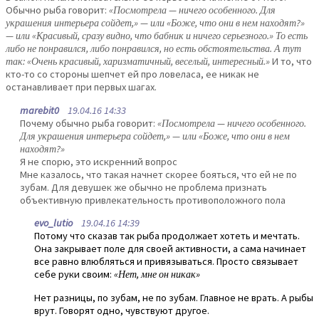
Обычно рыба говорит:
«Посмотрела — ничего особенного. Для
украшения интерьера сойдет,» — или «Боже, что они в нем находят?»
— или «Красивый, сразу видно, что бабник и ничего серьезного.» То есть
либо не понравился, либо понравился, но есть обстоятельства. А тут
так: «Очень красивый, харизматичный, веселый, интересный.»
И то, что
кто-то со стороны шепчет ей про ловеласа, ее никак не
останавливает при первых шагах.
marebit0
19.04.16 14:33
Почему обычно рыба говорит:
«Посмотрела — ничего особенного.
Для украшения интерьера сойдет,» — или «Боже, что они в нем
находят?»
Я не спорю, это искренний вопрос
Мне казалось, что такая начнет скорее бояться, что ей не по
зубам. Для девушек же обычно не проблема признать
объективную привлекательность противоположного пола
evo_lutio
19.04.16 14:39
Потому что сказав так рыба продолжает хотеть и мечтать.
Она закрывает поле для своей активности, а сама начинает
все равно влюбляться и привязываться. Просто связывает
себе руки своим:
«Нет, мне он никак»
Нет разницы, по зубам, не по зубам. Главное не врать. А рыбы
врут. Говорят одно, чувствуют другое.