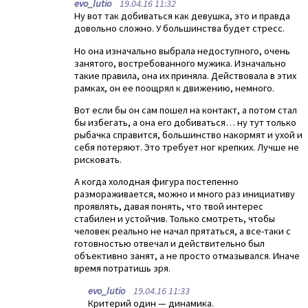
evo_lutio
19.04.16 11:32
Ну вот так добиваться как девушка, это и правда
довольно сложно. У большинства будет стресс.
Но она изначально выбрала недоступного, очень
занятого, востребованного мужика. Изначально
такие правила, она их приняла. Действовала в этих
рамках, он ее поощрял к движению, немного.
Вот если бы он сам пошел на контакт, а потом стал
бы избегать, а она его добиваться… ну тут только
рыбачка справится, большинство накормят и ухой и
себя потеряют. Это требует ног крепких. Лучше не
рисковать.
А когда холодная фигура постепенно
размораживается, можно и много раз инициативу
проявлять, давая понять, что твой интерес
стабилен и устойчив. Только смотреть, чтобы
человек реально не начал прятаться, а все-таки с
готовностью отвечал и действительно был
объективно занят, а не просто отмазывался. Иначе
время потратишь зря.
evo_lutio
19.04.16 11:33
Критерий один — динамика.