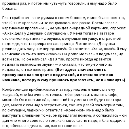
прошлый раз, и потом мы чуть-чуть говорили, и ему надо было
бежать.
План сработал – я не думала о своем бывшем, и мне было понятно,
что К. я не нравлюсь и не понравлюсь все равно. Потом запал с
картинками пропал – и К., не увидев очередной картинки, спросил:
«А как дела у девушки с лягушкой?». У меня тогда на аватаре
стояла моя картинка – девушка, целующая лягушку, в страстной
надежде, что та превратится в принца. Я ответила «Девушка
решила дать лягушке передышку!». Он ответил: «Ха-ха, квак!». Я ему
написала: «А ты-то чего «квак»?» Он долго молчал – я подумала, ну
вот и всё. Но он написал «Да я так, просто иногда нравится
издавать квакающие звуки» — я сказала, что ему-то чего их
издавать, он же явно принц.
(Вот здесь сначала опять
прозвучало как подкат с подставой, а потом почти как
наживка, которую ему пришлось проглотить, не выплюнуть)
Конференция приближалась и за пару недель я написала ему
«слушай, мне бы очень хотелось тебя пригласить выпить кофе,
можно?» Он ответил: «Да, конечно! Но у меня там будет полтора
дня, много с кем надо встретиться, так что давай посмотрим там,
по ситуации, ладно?» Я ответила: «Конечно!». Мне надо было
выступать с лекцией тоже, он предлагал помочь, я согласилась – он
дал мне много советов о том, как надо, как не надо, я благодарила
его, обещала сделать так, как он советовал.