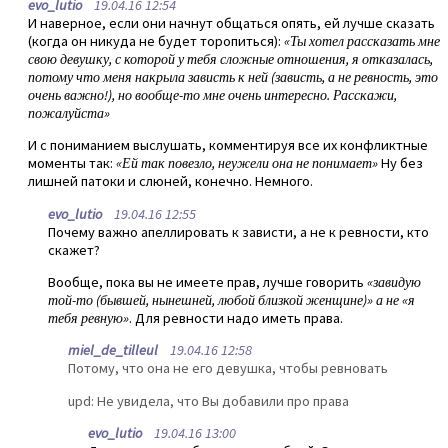
evo_lutio
19.04.16 12:54
И наверное, если они начнут общаться опять, ей лучше сказать
(когда он никуда не будет торопиться):
«Ты хотел рассказать мне
свою девушку, с которой у тебя сложные отношения, я отказалась,
потому что меня накрыла зависть к ней (зависть, а не ревность, это
очень важно!), но вообще-то мне очень интересно. Расскажи,
пожалуйста»
И с пониманием выслушать, комментируя все их конфликтные
моменты так:
«Ей так повезло, неужели она не понимает»
Ну без
лишней патоки и слюней, конечно. Немного.
evo_lutio
19.04.16 12:55
Почему важно апеллировать к зависти, а не к ревности, кто
скажет?
Вообще, пока вы не имеете прав, лучше говорить
«завидую
той-то (бывшей, нынешней, любой близкой женщине)» а не «я
тебя ревную»
. Для ревности надо иметь права.
miel_de_tilleul
19.04.16 12:58
Потому, что она не его девушка, чтобы ревновать
upd: Не увидела, что Вы добавили про права
evo_lutio
19.04.16 13:00