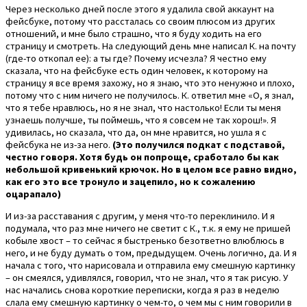
Через несколько дней после этого я удалила свой аккаунт на
фейсбуке, потому что рассталась со своим плюсом из других
отношений, и мне было страшно, что я буду ходить на его
страницу и смотреть. На следующий день мне написал К. на почту
(где-то откопал ее): а ты где? Почему исчезла? Я честно ему
сказала, что на фейсбуке есть один человек, к которому на
страницу я все время захожу, но я знаю, что это ненужно и плохо,
потому что с ним ничего не получилось. К. ответил мне «О, я знал,
что я тебе нравлюсь, но я не знал, что настолько! Если ты меня
узнаешь получше, ты поймешь, что я совсем не так хорош!». Я
удивилась, но сказала, что да, он мне нравится, но ушла я с
фейсбука не из-за него.
(Это получился подкат с подставой,
честно говоря. Хотя будь он попроще, сработало бы как
небольшой кривенький крючок. Но в целом все равно видно,
как его это все тронуло и зацепило, но к сожалению
оцарапало)
И из-за расставания с другим, у меня что-то переклинило. И я
подумала, что раз мне ничего не светит с К., т.к. я ему не пришей
кобыле хвост – то сейчас я быстренько безответно влюблюсь в
него, и не буду думать о том, предыдущем. Очень логично, да. И я
начала с того, что нарисовала и отправила ему смешную картинку
– он смеялся, удивлялся, говорил, что не знал, что я так рисую. У
нас начались снова короткие переписки, когда я раз в неделю
слала ему смешную картинку о чем-то, о чем мы с ним говорили в