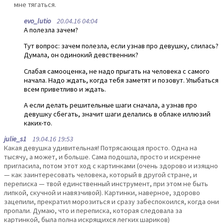
мне тягаться.
evo_lutio
20.04.16 04:04
А полезла зачем?
Тут вопрос: зачем полезла, если узнав про девушку, слилась?
Думала, он одинокий девственник?
Слабая самооценка, не надо прыгать на человека с самого
начала. Надо ждать, когда тебя заметят и позовут. Улыбаться
всем приветливо и ждать.
А если делать решительные шаги сначала, а узнав про
девушку сбегать, значит шаги делались в облаке иллюзий
каких-то.
julie_s1
19.04.16 19:53
Какая девушка удивительная! Потрясающая просто. Одна на
тысячу, а может, и больше. Сама подошла, просто и искренне
пригласила, потом этот ход с картинками (очень здорово и изящно
— как заинтересовать человека, который в другой стране, и
переписка — твой единственный инструмент, при этом не быть
липкой, скучной и навязчивой). Картинки, наверное, здорово
зацепили, прекратил морозиться и сразу забеспокоился, когда они
пропали. Думаю, что и переписка, которая следовала за
картинкой, была полна искрящихся легких шариков)