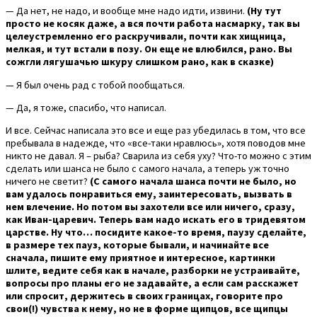
— Да нет, не надо, и вообще мне надо идти, извини.
(Ну тут
просто не косяк даже, а вся почти работа насмарку, так вы
целеустремленно его раскручивали, почти как хищница,
мелкая, и тут встали в позу. Он еще не влюбился, рано. Вы
сожгли лягушачью шкуру слишком рано, как в сказке)
— Я был очень рад с тобой пообщаться.
— Да, я тоже, спасибо, что написал.
И все. Сейчас написала это все и еще раз убедилась в том, что все
пребывала в надежде, что «все-таки нравлюсь», хотя поводов мне
никто не давал. Я – рыба? Сварила из себя уху? Что-то можно с этим
сделать или шанса не было с самого начала, а теперь уж точно
ничего не светит?
(С самого начала шанса почти не было, но
вам удалось понравиться ему, заинтересовать, вызвать в
нем влечение. Но потом вы захотели все или ничего, сразу,
как Иван-царевич. Теперь вам надо искать его в тридевятом
царстве. Ну что… посидите какое-то время, паузу сделайте,
в размере тех пауз, которые бывали, и начинайте все
сначала, пишите ему приятное и интересное, картинки
шлите, ведите себя как в начале, разборки не устраивайте,
вопросы про планы его не задавайте, а если сам расскажет
или спросит, держитесь в своих границах, говорите про
свои(!) чувства к нему, но не в форме щипцов, все щипцы