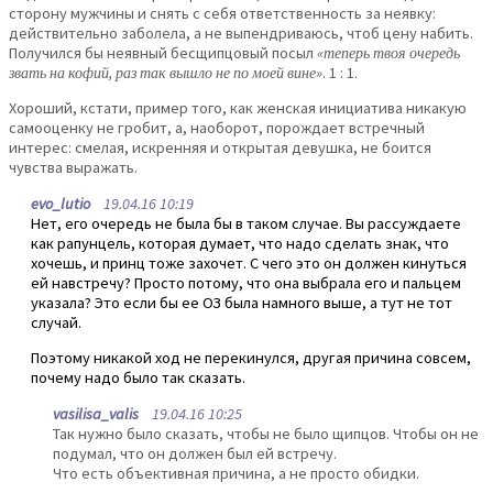
сторону мужчины и снять с себя ответственность за неявку:
действительно заболела, а не выпендриваюсь, чтоб цену набить.
Получился бы неявный бесщипцовый посыл
«теперь твоя очередь
звать на кофий, раз так вышло не по моей вине»
. 1 : 1.
Хороший, кстати, пример того, как женская инициатива никакую
самооценку не гробит, а, наоборот, порождает встречный
интерес: смелая, искренняя и открытая девушка, не боится
чувства выражать.
evo_lutio
19.04.16 10:19
Нет, его очередь не была бы в таком случае. Вы рассуждаете
как рапунцель, которая думает, что надо сделать знак, что
хочешь, и принц тоже захочет. С чего это он должен кинуться
ей навстречу? Просто потому, что она выбрала его и пальцем
указала? Это если бы ее ОЗ была намного выше, а тут не тот
случай.
Поэтому никакой ход не перекинулся, другая причина совсем,
почему надо было так сказать.
vasilisa_valis
19.04.16 10:25
Так нужно было сказать, чтобы не было щипцов. Чтобы он не
подумал, что он должен был ей встречу.
Что есть объективная причина, а не просто обидки.