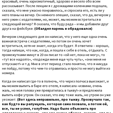
красивый, очень харизматичный, здорово и весело обо всем
рассказывает. После лекции я с дрожащими коленками подошла,
сказала, что мне ужасно понравилось, и спросила его, есть ли у
него планы на вечер. Он немного опешил, сказал, что да, вечером у
него ужин с издателями, но, может, мы можем встретиться в
следующий вечер? Я сказала, что буду рада – и мы добавили друг
друга на фейсбуке.
(Обалдел парень и обрадовался)
Вечером следующего дня он написал, что у него еще одна очень
важная встреча с издателями, но потом он очень хочет
встретиться, хотя не знает, когда это будет. Я ответила – хорошо,
тогда напиши, что как, когда, и пошла к себе в отель, отдыхать. С
промежутками минут в 20 он писал то «ой нет, пока не могу», то
«тут все надолго», «подожди меня еще чуть-чуть», «они меня не
отпускают!» и т.д. Мне в этот период стало понятно, что я никуда
не пойду, потому что чем-то отравилась и просто не могу выйти из
номера.
Когда он написал где-то в полночь, что через полчаса выезжает, и
мы можем выпить в баре его отеля, я написала «извини, очень
жаль, но моя голова уже превратилась в тыкву!» и предложила
выпить кофе утром. Он сказал, что ему тоже жаль, но утром он уже
уезжает.
(Вот здесь неправильно, про тыкву. Прозвучало так,
как будто вы рапунцель, которая сама позвала, а потом ой,
все, ты не успел, голубчик. Надо было объяснить про
отравление и сказать, что это жутко обидно, сказать, что вы