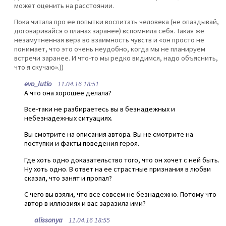
может оценить на расстоянии.
Пока читала про ее попытки воспитать человека (не опаздывай,
договаривайся о планах заранее) вспомнила себя. Такая же
незамутненная вера во взаимность чувств и «он просто не
понимает, что это очень неудобно, когда мы не планируем
встречи заранее. И что-то мы редко видимся, надо объяснить,
что я скучаю».))
evo_lutio
11.04.16 18:51
А что она хорошее делала?
Все-таки не разбираетесь вы в безнадежных и
небезнадежных ситуациях.
Вы смотрите на описания автора. Вы не смотрите на
поступки и факты поведения героя.
Где хоть одно доказательство того, что он хочет с ней быть.
Ну хоть одно. В ответ на ее страстные признания в любви
сказал, что занят и пропал?
С чего вы взяли, что все совсем не безнадежно. Потому что
автор в иллюзиях и вас заразила ими?
alissonya
11.04.16 18:55