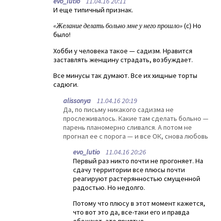
evo_lutio
11.04.16 20:11
И еще типичный признак.
«Желание делать больно мне у него прошло»
(с) Но
было!
Хобби у человека такое — садизм. Нравится
заставлять женщину страдать, возбуждает.
Все минусы так думают. Все их хищные торты
садюги.
alissonya
11.04.16 20:19
Да, по письму никакого садизма не
прослеживалось. Какие там сделать больно —
парень планомерно сливался. А потом не
прогнал ее с порога — и все ОК, снова любовь
evo_lutio
11.04.16 20:26
Первый раз никто почти не прогоняет. На
сдачу территории все плюсы почти
реагируют растерянностью смущенной
радостью. Но недолго.
Потому что плюсу в этот момент кажется,
что вот это да, все-таки его и правда