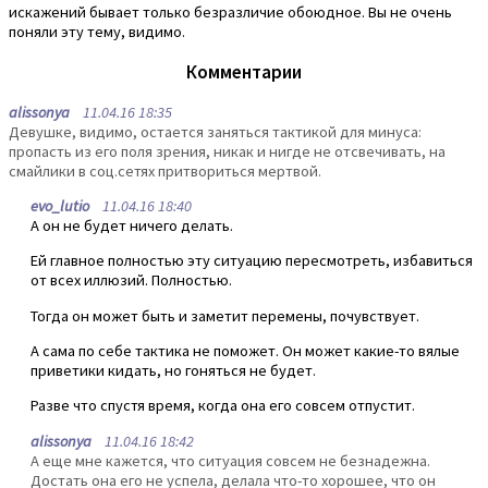
искажений бывает только безразличие обоюдное. Вы не очень
поняли эту тему, видимо.
Комментарии
alissonya
11.04.16 18:35
Девушке, видимо, остается заняться тактикой для минуса:
пропасть из его поля зрения, никак и нигде не отсвечивать, на
смайлики в соц.сетях притвориться мертвой.
evo_lutio
11.04.16 18:40
А он не будет ничего делать.
Ей главное полностью эту ситуацию пересмотреть, избавиться
от всех иллюзий. Полностью.
Тогда он может быть и заметит перемены, почувствует.
А сама по себе тактика не поможет. Он может какие-то вялые
приветики кидать, но гоняться не будет.
Разве что спустя время, когда она его совсем отпустит.
alissonya
11.04.16 18:42
А еще мне кажется, что ситуация совсем не безнадежна.
Достать она его не успела, делала что-то хорошее, что он