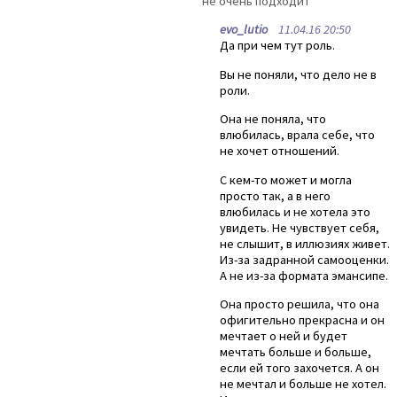
не очень подходит
evo_lutio
11.04.16 20:50
Да при чем тут роль.
Вы не поняли, что дело не в
роли.
Она не поняла, что
влюбилась, врала себе, что
не хочет отношений.
С кем-то может и могла
просто так, а в него
влюбилась и не хотела это
увидеть. Не чувствует себя,
не слышит, в иллюзиях живет.
Из-за задранной самооценки.
А не из-за формата эмансипе.
Она просто решила, что она
офигительно прекрасна и он
мечтает о ней и будет
мечтать больше и больше,
если ей того захочется. А он
не мечтал и больше не хотел.