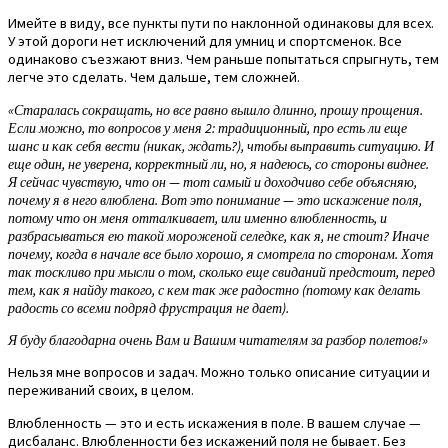
Имейте в виду, все пункты пути по наклонной одинаковы для всех.
У этой дороги нет исключений для умниц и спортсменок. Все
одинаково съезжают вниз. Чем раньше попытаться спрыгнуть, тем
легче это сделать. Чем дальше, тем сложней.
«Старалась сокращать, но все равно вышло длинно, прошу прощения.
Если можно, то вопросов у меня 2: традиционный, про есть ли еще
шанс и как себя вести (никак, ждать?), чтобы выправить ситуацию. И
еще один, не уверена, корректный ли, но, я надеюсь, со стороны виднее.
Я сейчас чувствую, что он — тот самый и доходчиво себе объясняю,
почему я в него влюблена. Вот это понимание — это искажение поля,
потому что он меня отталкивает, или именно влюбленность, и
разбрасываться ею такой мороженой селедке, как я, не стоит? Иначе
почему, когда в начале все было хорошо, я смотрела по сторонам. Хотя
так тоскливо при мысли о том, сколько еще свиданий предстоит, перед
тем, как я найду такого, с кем так же радостно (потому как делать
радость со всеми подряд фрустрация не дает).
Я буду благодарна очень Вам и Вашим читателям за разбор полетов!»
Нельзя мне вопросов и задач. Можно только описание ситуации и
переживаний своих, в целом.
Влюбленность — это и есть искажения в поле. В вашем случае —
дисбаланс. Влюбленности без искажений поля не бывает. Без