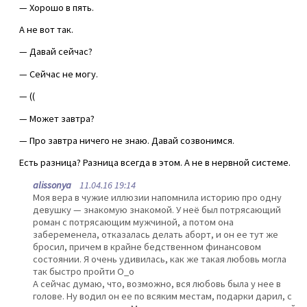
— Хорошо в пять.
А не вот так.
— Давай сейчас?
— Сейчас не могу.
— ((
— Может завтра?
— Про завтра ничего не знаю. Давай созвонимся.
Есть разница? Разница всегда в этом. А не в нервной системе.
alissonya
11.04.16 19:14
Моя вера в чужие иллюзии напомнила историю про одну
девушку — знакомую знакомой. У неё был потрясающий
роман с потрясающим мужчиной, а потом она
забеременела, отказалась делать аборт, и он ее тут же
бросил, причем в крайне бедственном финансовом
состоянии. Я очень удивилась, как же такая любовь могла
так быстро пройти О_о
А сейчас думаю, что, возможно, вся любовь была у нее в
голове. Ну водил он ее по всяким местам, подарки дарил, с