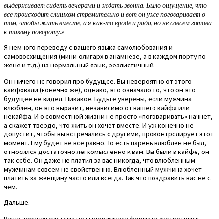
выдерживает сидеть вечерами и ждать звонка. Было ощущение, что
все происходит слишком стремительно и вот он уже поговаривает о
том, чтобы жить вместе, а я как-то вроде и рада, но не совсем готова
к такому повороту.»
Я немного переведу с вашего языка самолюбования и
самовосхищения (мини-олигарх в анамнезе, а в каждом порту по
жене и т.д.) на нормальный язык, реалистичный.
Он ничего не говорил про будущее. Вы невероятно от этого
кайфовали (конечно же), однако, это означало то, что он это
будущее не видел. Никакое. Будьте уверены, если мужчина
влюблен, он это выразит, независимо от вашего кайфа или
некайфа. И о совместной жизни не просто «поговаривать» начнет,
а скажет твердо, что жить он хочет вместе. И уж конечно не
допустит, чтобы вы встречались с другими, проконтролирует этот
момент. Ему будет не все равно. То есть парень влюблен не был,
относился достаточно легкомысленно к вам. Вы были в кайфе, он
так себе. Он даже не платил за вас никогда, что влюбленным
мужчинам совсем не свойственно. Влюбленный мужчина хочет
платить за женщину часто или всегда. Так что поздравить вас не с
чем.
Дальше.
Ваша нервная система не выдерживала формата «встретимся,