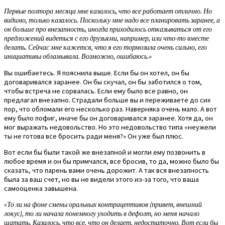
Первые полтора месяца мне казалось, что все работает отлично. Но
видимо, только казалось. Поскольку мне надо все планировать заранее, а
он больше про внезапность, иногда приходилось отказываться от его
предложений видеться с его друзьями, например, или что-то вместе
делать. Сейчас мне кажется, что я его тормозила очень сильно, его
инициативы обламывала. Возможно, ошибаюсь.»
Вы ошибаетесь. Я пояснила выше. Если бы он хотел, он бы
договаривался заранее. Он бы скучал, он бы заботился о том,
чтобы встреча не сорвалась. Если ему было все равно, он
предлагал внезапно. Страдали больше вы и переживаете до сих
пор, что обломали его несколько раз. Наверняка очень мало. А вот
ему было пофиг, иначе бы он договаривался заранее. Хотя да, он
мог выражать недовольство. Но это недовольство типа «неужели
ты не готова все бросить ради меня?» Он уже был плюс.
Вот если бы были такой же внезапной и могли ему позвонить в
любое время и он бы примчался, все бросив, то да, можно было бы
сказать, что парень вами очень дорожит. А так вся внезапность
была за ваш счет, но вы не видели этого из-за того, что ваша
самооценка завышена.
«То ли на фоне смены оральных контрацептивов (привет, внешний
локус), то ли начала понемногу уходить в дефолт, но меня начало
шатать. Казалось, что все, что он делает, недостаточно. Вот если бы