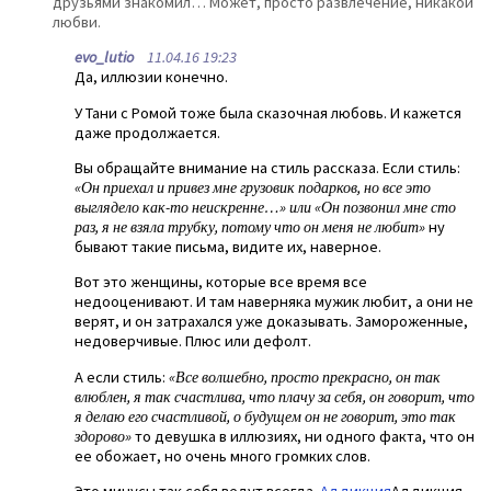
друзьями знакомил… Может, просто развлечение, никакой
любви.
evo_lutio
11.04.16 19:23
Да, иллюзии конечно.
У Тани с Ромой тоже была сказочная любовь. И кажется
даже продолжается.
Вы обращайте внимание на стиль рассказа. Если стиль:
«Он приехал и привез мне грузовик подарков, но все это
выглядело как-то неискренне…» или «Он позвонил мне сто
раз, я не взяла трубку, потому что он меня не любит»
ну
бывают такие письма, видите их, наверное.
Вот это женщины, которые все время все
недооценивают. И там наверняка мужик любит, а они не
верят, и он затрахался уже доказывать. Замороженные,
недоверчивые. Плюс или дефолт.
А если стиль:
«Все волшебно, просто прекрасно, он так
влюблен, я так счастлива, что плачу за себя, он говорит, что
я делаю его счастливой, о будущем он не говорит, это так
здорово»
то девушка в иллюзиях, ни одного факта, что он
ее обожает, но очень много громких слов.