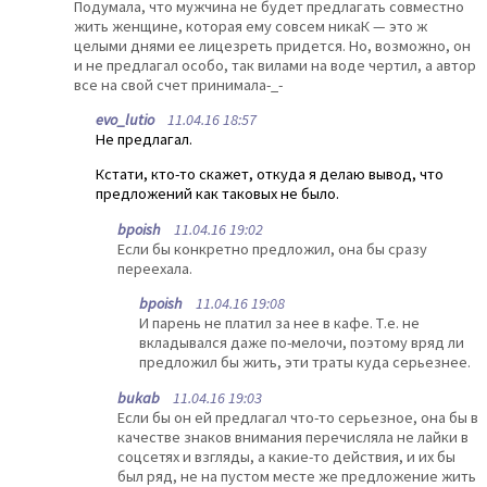
Подумала, что мужчина не будет предлагать совместно
жить женщине, которая ему совсем никаК — это ж
целыми днями ее лицезреть придется. Но, возможно, он
и не предлагал особо, так вилами на воде чертил, а автор
все на свой счет принимала-_-
evo_lutio
11.04.16 18:57
Не предлагал.
Кстати, кто-то скажет, откуда я делаю вывод, что
предложений как таковых не было.
bpoish
11.04.16 19:02
Если бы конкретно предложил, она бы сразу
переехала.
bpoish
11.04.16 19:08
И парень не платил за нее в кафе. Т.е. не
вкладывался даже по-мелочи, поэтому вряд ли
предложил бы жить, эти траты куда серьезнее.
bukab
11.04.16 19:03
Если бы он ей предлагал что-то серьезное, она бы в
качестве знаков внимания перечисляла не лайки в
соцсетях и взгляды, а какие-то действия, и их бы
был ряд, не на пустом месте же предложение жить