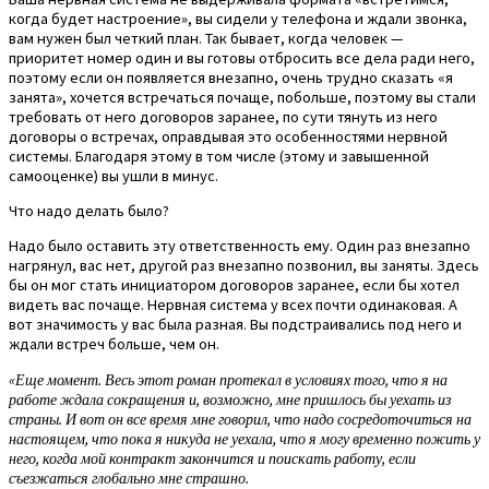
когда будет настроение», вы сидели у телефона и ждали звонка,
вам нужен был четкий план. Так бывает, когда человек —
приоритет номер один и вы готовы отбросить все дела ради него,
поэтому если он появляется внезапно, очень трудно сказать «я
занята», хочется встречаться почаще, побольше, поэтому вы стали
требовать от него договоров заранее, по сути тянуть из него
договоры о встречах, оправдывая это особенностями нервной
системы. Благодаря этому в том числе (этому и завышенной
самооценке) вы ушли в минус.
Что надо делать было?
Надо было оставить эту ответственность ему. Один раз внезапно
нагрянул, вас нет, другой раз внезапно позвонил, вы заняты. Здесь
бы он мог стать инициатором договоров заранее, если бы хотел
видеть вас почаще. Нервная система у всех почти одинаковая. А
вот значимость у вас была разная. Вы подстраивались под него и
ждали встреч больше, чем он.
«Еще момент. Весь этот роман протекал в условиях того, что я на
работе ждала сокращения и, возможно, мне пришлось бы уехать из
страны. И вот он все время мне говорил, что надо сосредоточиться на
настоящем, что пока я никуда не уехала, что я могу временно пожить у
него, когда мой контракт закончится и поискать работу, если
съезжаться глобально мне страшно.