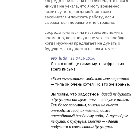
сосредоточиться на настоящем, что пока я
никуда не уехала, что я могу временно
пожить у него, когда мой контракт
закончится и поискать работу, если
съезжаться глобально мне страшно.
сосредоточиться на настоящем, пожить
временно, пока никуда не уехала. вообще
когда мужчина предлагает не думать о
будущем, это должно напрягать уже.
evo_lutio
11.04.16 19:56
Да это вообще самая мутная фраза из
всего письма.
«Если съезжаться глобально мне страшно»
— типа он очень хотел. Но это же вранье.
Вы правы, что радостное
«давай не думать
о будущем» от мужчины — это уже шняга.
Тем более вспомним, мужик не онегин
отнюдь, живой, активный, даже
настойчивый (когда ему надо). А тут вдруг —
не думай о будущем, вместо — «давай
подумаем о совместном будущем»
.