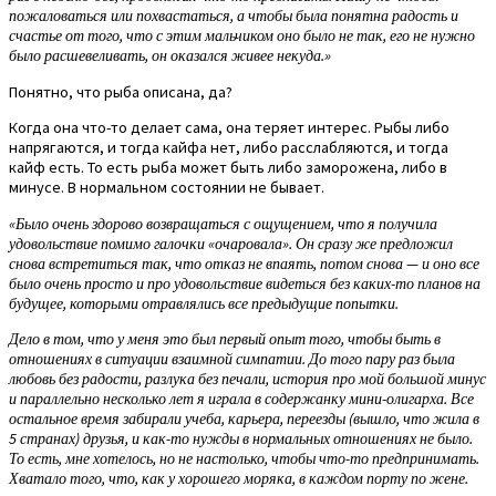
пожаловаться или похвастаться, а чтобы была понятна радость и
счастье от того, что с этим мальчиком оно было не так, его не нужно
было расшевеливать, он оказался живее некуда.»
Понятно, что рыба описана, да?
Когда она что-то делает сама, она теряет интерес. Рыбы либо
напрягаются, и тогда кайфа нет, либо расслабляются, и тогда
кайф есть. То есть рыба может быть либо заморожена, либо в
минусе. В нормальном состоянии не бывает.
«Было очень здорово возвращаться с ощущением, что я получила
удовольствие помимо галочки «очаровала». Он сразу же предложил
снова встретиться так, что отказ не впаять, потом снова — и оно все
было очень просто и про удовольствие видеться без каких-то планов на
будущее, которыми отравлялись все предыдущие попытки.
Дело в том, что у меня это был первый опыт того, чтобы быть в
отношениях в ситуации взаимной симпатии. До того пару раз была
любовь без радости, разлука без печали, история про мой большой минус
и параллельно несколько лет я играла в содержанку мини-олигарха. Все
остальное время забирали учеба, карьера, переезды (вышло, что жила в
5 странах) друзья, и как-то нужды в нормальных отношениях не было.
То есть, мне хотелось, но не настолько, чтобы что-то предпринимать.
Хватало того, что, как у хорошего моряка, в каждом порту по жене.