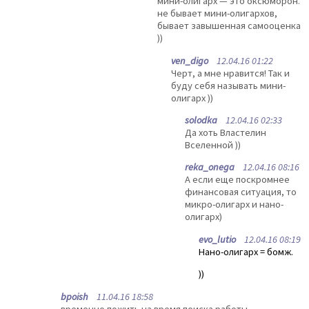
мини-олигарх — это оксюморон.
не бывает мини-олигархов,
бывает завышенная самооценка
))
ven_digo
12.04.16 01:22
Черт, а мне нравится! Так и
буду себя называть мини-
олигарх ))
solodka
12.04.16 02:33
Да хоть Властелин
Вселенной ))
reka_onega
12.04.16 08:16
А если еще поскромнее
финансовая ситуация, то
микро-олигарх и нано-
олигарх)
evo_lutio
12.04.16 08:19
Нано-олигарх = бомж.
))
bpoish
11.04.16 18:58
временно пожить на время поиска работы