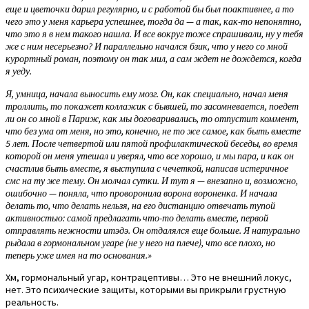
еще и цветочки дарил регулярно, и с работой бы был поактивнее, а то
чего это у меня карьера успешнее, тогда да — а так, как-то непонятно,
что это я в нем такого нашла. И все вокруг тоже спрашивали, ну у тебя
же с ним несерьезно? И параллельно начался бзик, что у него со мной
курортный роман, поэтому он так мил, а сам ждет не дождется, когда
я уеду.
Я, умница, начала выносить ему мозг. Он, как специально, начал меня
троллить, то покажет коллажик с бывшей, то засомневается, поедет
ли он со мной в Париж, как мы договаривались, то отпустит коммент,
что без ума от меня, но это, конечно, не то же самое, как быть вместе
5 лет. После четвертой или пятой профилактической беседы, во время
которой он меня утешал и уверял, что все хорошо, и мы пара, и как он
счастлив быть вместе, я выступила с чечеткой, написав истеричное
смс на ту же тему. Он молчал сутки. И тут я — внезапно и, возможно,
ошибочно — поняла, что проворонила ворона вороненка. И начала
делать то, что делать нельзя, на его дистанцию отвечать тупой
активностью: самой предлагать что-то делать вместе, первой
отправлять нежности итэдэ. Он отдалялся еще больше. Я натурально
рыдала в гормональном угаре (не у него на плече), что все плохо, но
теперь уже имея на то основания.»
Хм, гормональный угар, контрацептивы… Это не внешний локус,
нет. Это психические защиты, которыми вы прикрыли грустную
реальность.