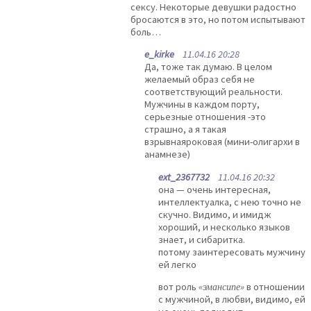
сексу. Некоторые девушки радостно
бросаются в это, но потом испытывают
боль…
e_kirke
11.04.16 20:28
Да, тоже так думаю. В целом
желаемый образ себя не
соответствующий реальности.
Мужчины в каждом порту,
серьезные отношения -это
страшно, а я такая
взрывнаяроковая (мини-олигархи в
анамнезе)
ext_2367732
11.04.16 20:32
она — очень интересная,
интеллектуалка, с нею точно не
скучно. Видимо, и имидж
хороший, и несколько языков
знает, и сибаритка.
потому заинтересовать мужчину
ей легко
вот роль
«эмансипе»
в отношении
с мужчиной, в любви, видимо, ей