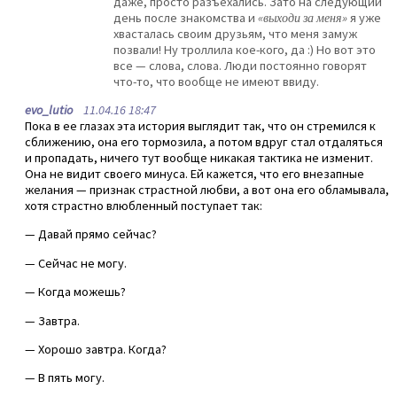
даже, просто разъехались. Зато на следующий
день после знакомства и
«выходи за меня»
я уже
хвасталась своим друзьям, что меня замуж
позвали! Ну троллила кое-кого, да :) Но вот это
все — слова, слова. Люди постоянно говорят
что-то, что вообще не имеют ввиду.
evo_lutio
11.04.16 18:47
Пока в ее глазах эта история выглядит так, что он стремился к
сближению, она его тормозила, а потом вдруг стал отдаляться
и пропадать, ничего тут вообще никакая тактика не изменит.
Она не видит своего минуса. Ей кажется, что его внезапные
желания — признак страстной любви, а вот она его обламывала,
хотя страстно влюбленный поступает так:
— Давай прямо сейчас?
— Сейчас не могу.
— Когда можешь?
— Завтра.
— Хорошо завтра. Когда?
— В пять могу.