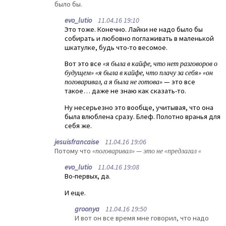
было бы.
evo_lutio
11.04.16 19:10
Это тоже. Конечно. Лайки не надо было бы
собирать и любовно поглаживать в маленькой
шкатулке, будь что-то весомое.
Вот это все
«я была в кайфе, что нет разговоров о
будущем» «я была в кайфе, что плачу за себя» «он
поговаривал, а я была не готова»
— это все
такое… даже не знаю как сказать-то.
Ну несерьезно это вообще, учитывая, что она
была влюблена сразу. Блеф. Полотно вранья для
себя же.
jesuisfrancaise
11.04.16 19:06
Потому что
«поговаривал» — это не «предлагал «
evo_lutio
11.04.16 19:08
Во-первых, да.
И еще.
groonya
11.04.16 19:50
И вот он все время мне говорил, что надо