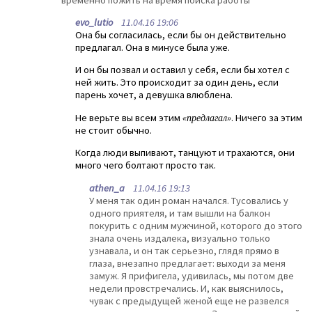
evo_lutio
11.04.16 19:06
Она бы согласилась, если бы он действительно
предлагал. Она в минусе была уже.
И он бы позвал и оставил у себя, если бы хотел с
ней жить. Это происходит за один день, если
парень хочет, а девушка влюблена.
Не верьте вы всем этим
«предлагал»
. Ничего за этим
не стоит обычно.
Когда люди выпивают, танцуют и трахаются, они
много чего болтают просто так.
athen_a
11.04.16 19:13
У меня так один роман начался. Тусовались у
одного приятеля, и там вышли на балкон
покурить с одним мужчиной, которого до этого
знала очень издалека, визуально только
узнавала, и он так серьезно, глядя прямо в
глаза, внезапно предлагает: выходи за меня
замуж. Я прифигела, удивилась, мы потом две
недели провстречались. И, как выяснилось,
чувак с предыдущей женой еще не развелся