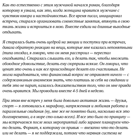
Как-то естественно с этим мужчиной начался роман, благодаря
которому я узнала, как это, когда женщина нравится мужчине с
чувством юмора и настойчивостью. Все время писал, инициировал
встречи, старался организовать совместные занятия, втянуть в свою
ткань жизни и встроиться в мою. Вместе ездили на длинные выходные
отдыхать.
Я старалась быть очень щедрой на эмоции и поступки при встречах,
давала обратную реакцию на вещи, которые мне казались непонятными
(типа опоздал, я говорю, что он меня расстроил — перестал
опаздывать). Старалась слышать его, и делать так, чтобы множить
обоюдное удовольствие, делать ему сюрпризы всякие. Он говорил, что
ценит это очень и как все происходящее делает его счастливым. Не
могла нарадоваться, что финансовый вопрос не отравляет ничего — с
содержанкиным анамнезом знать, что платишь за себя на свидании и
тебя это не парит, казалось доказательством того, что он мне правда
очень нравится. Мы проводили вместе 4-5 дней в неделю.
При этом вне встреч у меня была довольно активная жизнь — друзья,
спорт — я готовилась к марафону, напряженная и любимая работа и
параллельные свидания (ну, мне же не понятно было, насколько вся это
долговременно, а в море сто-олько всего). И все это было по принципу —
мы встречаемся после моих мероприятий либо заранее планируем что-
то делать. Формат, к которому он привык — внезапно что-то делать
или не делать — я не поддержала, потому что нервная система не