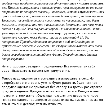
гордиев узел, продемонстрировав завидное уважение к чужим границам,
ага. Поехала к нему, зашла в спальню (у нас тут коммунизм, на его вилле
двери никто не запирает толком). Он офигел, «что ты тут делаешь, ты
сумасшедшая», секс; желание делать мне больно у него, видимо, прошло.
Несколько часов обменивались новостями, не касаясь того, что была
размолвка, говорила, что мне очень хотелось делиться с ним тем, что я
видела в Париже (это его родной город). Он милостиво внимал. Опять
упомянул, что надо познакомить наконец с друзьями, я согласилась
(заглотила крючок, хожу думаю, что ж он имел ввиду). Но без
конкретики. Проводил до такси, поцеловал в лоб, поблагодарил за
сумасшедшее появление. Вечером и на следующий день писал «как твой
день», ответила, что воспоминания об эскападе так хороши, что не
дают сосредоточиться на работе. Финал. Очередная пауза длится
вторые сутки.»
Ну что, хорошо съездили, традиционно. Все минусы так себя
ведут. Выходите на наклонную прямую вниз.
Теперь надо еще попытаться ездить и выпрашивать секс. Но
второй раз с его стороны уже не будет радости, будет мягкое
предупреждение не врываться без спросу. На третий раз строгое
предупреждение. Придется звонить и проситься. Иногда может
позволить, иногда нет. Однажды позволит, но дверь не откроет.
Придется сидеть под дверью и горько плакать, думая, с кем же он
там и что они делают, хотя понятно что.