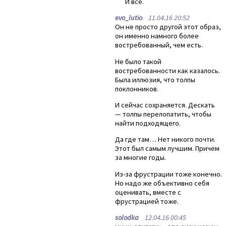
И все.
evo_lutio
11.04.16 20:52
Он не просто другой этот образ,
он именно намного более
востребованный, чем есть.
Не было такой
востребованности как казалось.
Была иллюзия, что толпы
поклонников.
И сейчас сохраняется. Дескать
— толпы перелопатить, чтобы
найти подходящего.
Да где там… Нет никого почти.
Этот был самым лучшим. Причем
за многие годы.
Из-за фрустрации тоже конечно.
Но надо же объективно себя
оценивать, вместе с
фрустрацией тоже.
solodka
12.04.16 00:45