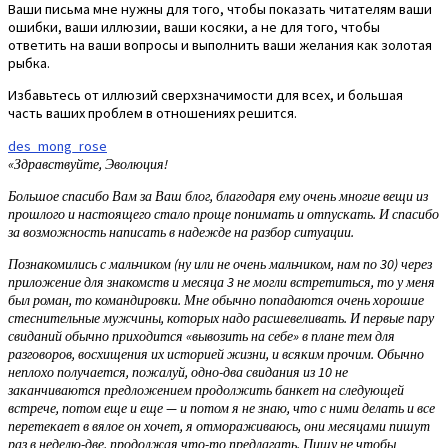
Ваши письма мне нужны для того, чтобы показать читателям ваши
ошибки, ваши иллюзии, ваши косяки, а не для того, чтобы
ответить на ваши вопросы и выполнить ваши желания как золотая
рыбка.
Избавьтесь от иллюзий сверхзначимости для всех, и большая
часть ваших проблем в отношениях решится.
des_mong_rose
«Здравствуйте, Эволюция!
Большое спасибо Вам за Ваш блог, благодаря ему очень многие вещи из
прошлого и настоящего стало проще понимать и отпускать. И спасибо
за возможность написать в надежде на разбор ситуации.
Познакомились с мальчиком (ну или не очень мальчиком, нам по 30) через
приложение для знакомств и месяца 3 не могли встретиться, то у меня
был роман, то командировки. Мне обычно попадаются очень хорошие
стеснительные мужчины, которых надо расшевеливать. И первые пару
свиданий обычно приходится «вывозить на себе» в плане тем для
разговоров, восхищения их историей жизни, и всяким прочим. Обычно
неплохо получается, пожалуй, одно-два свидания из 10 не
заканчиваются предложением продолжить банкет на следующей
встрече, потом еще и еще — и потом я не знаю, что с ними делать и все
перетекает в вялое он хочет, я отмораживаюсь, они месяцами пишут
раз в неделю-две, продолжая что-то предлагать. Пишу не чтобы