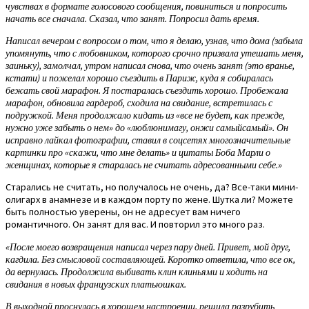
чувствах в формате голосового сообщения, повиниться и попросить
начать все сначала. Сказал, что занят. Попросил дать время.
Написал вечером с вопросом о том, что я делаю, узнав, что дома (забыла
упомянуть, что с любовником, которого срочно призвала утешать меня,
заиньку), замолчал, утром написал снова, что очень занят (это вранье,
кстати) и пожелал хорошо съездить в Париж, куда я собиралась
бежать свой марафон. Я постаралась съездить хорошо. Пробежала
марафон, обновила гардероб, сходила на свидание, встретилась с
подружкой. Меня продолжало кидать из «все не будет, как прежде,
нужно уже забыть о нем» до «люблюнимагу, онжи самыйсамый». Он
исправно лайкал фотографии, ставил в соцсетях многозначительные
картинки про «скажи, что мне делать» и цитаты Боба Марли о
женщинах, которые я старалась не считать адресованными себе.»
Старались не считать, но получалось не очень, да? Все-таки мини-
олигарх в анамнезе и в каждом порту по жене. Шутка ли? Можете
быть полностью уверены, он не адресует вам ничего
романтичного. Он занят для вас. И повторил это много раз.
«После моего возвращения написал через пару дней. Привет, мой друг,
кагдила. Без смысловой составляющей. Коротко ответила, что все ок,
да вернулась. Продолжила выбивать клин клиньями и ходить на
свидания в новых французских платьюшках.
В выходной проснулась в хорошем настроении, решила разрубить