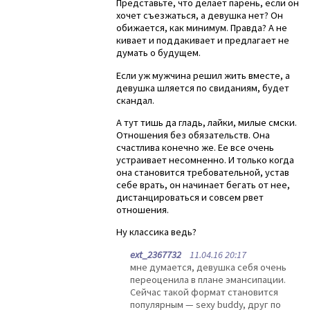
Представьте, что делает парень, если он
хочет съезжаться, а девушка нет? Он
обижается, как минимум. Правда? А не
кивает и поддакивает и предлагает не
думать о будущем.
Если уж мужчина решил жить вместе, а
девушка шляется по свиданиям, будет
скандал.
А тут тишь да гладь, лайки, милые смски.
Отношения без обязательств. Она
счастлива конечно же. Ее все очень
устраивает несомненно. И только когда
она становится требовательной, устав
себе врать, он начинает бегать от нее,
дистанцироваться и совсем рвет
отношения.
Ну классика ведь?
ext_2367732
11.04.16 20:17
мне думается, девушка себя очень
переоценила в плане эмансипации.
Сейчас такой формат становится
популярным — sexy buddy, друг по