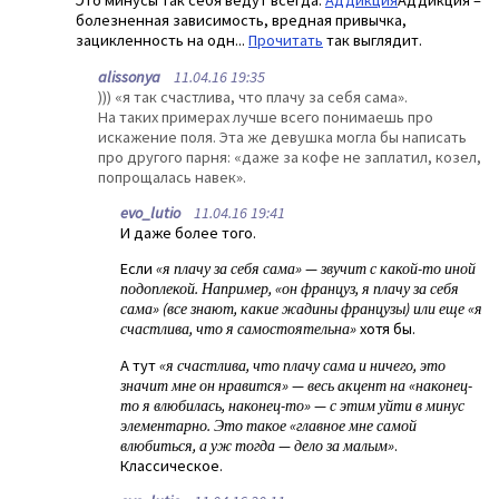
Это минусы так себя ведут всегда.
Аддикция
Аддикция –
болезненная зависимость, вредная привычка,
зацикленность на одн...
Прочитать
так выглядит.
alissonya
11.04.16 19:35
))) «я так счастлива, что плачу за себя сама».
На таких примерах лучше всего понимаешь про
искажение поля. Эта же девушка могла бы написать
про другого парня: «даже за кофе не заплатил, козел,
попрощалась навек».
evo_lutio
11.04.16 19:41
И даже более того.
Если
«я плачу за себя сама» — звучит с какой-то иной
подоплекой. Например, «он француз, я плачу за себя
сама» (все знают, какие жадины французы) или еще «я
счастлива, что я самостоятельна»
хотя бы.
А тут
«я счастлива, что плачу сама и ничего, это
значит мне он нравится» — весь акцент на «наконец-
то я влюбилась, наконец-то» — с этим уйти в минус
элементарно. Это такое «главное мне самой
влюбиться, а уж тогда — дело за малым»
.
Классическое.