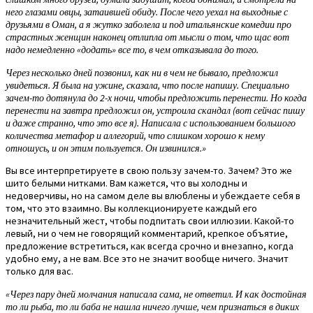
него глазами овцы, затаившей обиду. После чего уехал на выходные с
друзьями в Оман, а я жутко заболела и под итальянские комедии про
страстных женщин наконец отлипла от мысли о том, что щас вот
надо немедленно «додать» все то, в чем отказывала до того.
Через несколько дней позвонил, как ни в чем не бывало, предложил
увидеться. Я была на ужине, сказала, что после напишу. Специально
зачем-то дотянула до 2-х ночи, чтобы предложить перенести. Но когда
перенести на завтра предложил он, устроила скандал (вот сейчас пишу
и даже странно, что это все я). Написала с использованием большого
количества метафор и аллегорий, что слишком хорошо к нему
отношусь, и он этим пользуется. Он извинился.»
Вы все интерпретируете в свою пользу зачем-то. Зачем? Это же
шито белыми нитками. Вам кажется, что вы холодны и
недоверчивы, но на самом деле вы влюблены и убеждаете себя в
том, что это взаимно. Вы коллекционируете каждый его
незначительный жест, чтобы подпитать свои иллюзии. Какой-то
левый, ни о чем не говорящий комментарий, крепкое объятие,
предложение встретиться, как всегда срочно и внезапно, когда
удобно ему, а не вам. Все это не значит вообще ничего. Значит
только для вас.
«Через пару дней молчания написала сама, не ответил. И как достойная
то ли рыба, то ли баба не нашла ничего лучше, чем признаться в диких