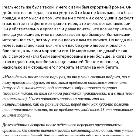
Реальность же была такой. У него с вами был курортный роман. Он
действительно ждал, что вы уедете. Это был не бзик ваш, это была
правда. А вот мысли о том, что вы ни с того ни с сего ушли в дефолт
и вас шатает на фоне контрацептивов, это очень ветхие иллюзии.
Он действительно дергал вас и давал понять, что все несерьезно,
иногда успокаивая, иногда рассказывая про бывшую. Вы написали
истеричное смс, потому что он плохо к вам относился. Но когда он
исчез, вам стало казаться, что он вас безумно любил и рвался к
близости, а вы сами морозили его. Не морозили, не думайте так.
Вы с самого начали были заинтересованы в нем больше, а когда он
стал отдаляться, влюбились еще сильней. Точнее осознали,
насколько вам страшно его потерять. И стали за ним бегать.
«Мы виделись после этого пару раз, но то у меня гостила подруги, то к
нему приезжали друзья, он под этим предлогом отказался отмечать
дату со дня знакомства, под которые я забронировала сюрприз
(забавная такая, он там со мной расстался практически, а я с ним чего-
то отмечаю). У него появилась привычка писать что-то
незначительное, как он раньше делал, перед тем, как куда-то позвать
или напроситься в гости, но не предлагать увидеться. О эти проклятые
хищные торты.
Долгожданная встреча после недельного перерыва превратилась в
сражение. Он словно пытался задеть комментариями о том, что у меня
слишком много друзей, думала задушит, когда обнимал, и смотрела на