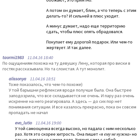
обожают, это приятно.
А потом он думает, блин, а что теперь с этим
делать-то? И сильней в плюс уходит.
А минус думает, надо еще территорию
сдать, чтобы плюс опять обрадовался.
Покупает ему дорогой подарок. Или чем-то
жертвует. И так далее.
taormi1983
11.04.16 18:40
По ощущениям похожа на ту девушку Лену, которая про виски в
гостях рассказывала. Но та слоистая. А тут монолит.
alissonya
11.04.16 18:51
Тоже показалось, что чем-то похоже)
У той барышни рефлексия вроде получше была. Она быстрее
заподозрила, что все складывается не очень. И пару раз очень
искренне на него реагировала. А здесь — до сих пор нет
понимания ситуации. И все казалось прекрасно, пока он совсем
пропадать не начал
evo_lutio
11.04.16 19:00
У той самооценка всегда высоко, но падала с ним несколько
раз. Хотя это скорее хитрость. Она пишет
«я ему не нужна»
но
так не думает на самом деле. Хитрит сама с собой.