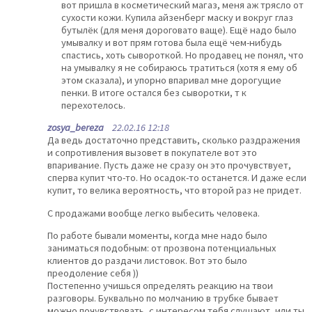
вот пришла в косметический магаз, меня аж трясло от
сухости кожи. Купила айзенберг маску и вокруг глаз
бутылёк (для меня дороговато ваще). Ещё надо было
умывалку и вот прям готова была ещё чем-нибудь
спастись, хоть сывороткой. Но продавец не понял, что
на умывалку я не собираюсь тратиться (хотя я ему об
этом сказала), и упорно впаривал мне дорогущие
пенки. В итоге остался без сыворотки, т к
перехотелось.
zosya_bereza
22.02.16 12:18
Да ведь достаточно представить, сколько раздражения
и сопротивления вызовет в покупателе вот это
впаривание. Пусть даже не сразу он это прочувствует,
сперва купит что-то. Но осадок-то останется. И даже если
купит, то велика вероятность, что второй раз не придет.
С продажами вообще легко выбесить человека.
По работе бывали моменты, когда мне надо было
заниматься подобным: от прозвона потенциальных
клиентов до раздачи листовок. Вот это было
преодоление себя ))
Постепенно учишься определять реакцию на твои
разговоры. Буквально по молчанию в трубке бывает
можно почувствовать, с интересом тебя слушают, или ты