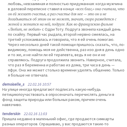
любовь, невзаимная и полностью придуманная: когда мужчина
в деловой переписке ставил в конце
«всех благ,» она считала, что
он ей желает счастья, а раз счастье для нее — это он и не
догадываться об этом он не может, значит, скоро разведется с
женой и женится на ней, подруге. Как во французском фильме
«Любит, не любит»
с Одри Тоту. Подруга звонила каждый день
по скайпу. Первый час рыдала, второй нервно смеялась, на
третий успокаивалась и говорила, что я ей очень помогаю.
Через несколько дней такой помощи пришлось сказать, что, по-
видимому, помощь моя не действенна, раз изо дня в день одно
и то же, и не найти ли ей терапевта, ведь я не он и не
справляюсь. Подруга продолжила звонить. Наверное, считала,
что раз я беременна и работаю из дома, три часа в день —
пфук. Она же может столько времени уделять общению. Только
я больше не отвечала.
demoiselle_s
22.02.16 10:57
На улице иногда предлагают подписать какую-нибудь
петициюпоучаствовать в опросеначать перечислять деньги в
фонд защиты природы или больных раком, причем очень
навязчиво.
tenderskin
22.02.16 11:03
Пришла недавно в маленький офис, где продаются симкарты
разных операторов. Спрашиваю, у вас продаются такие-то