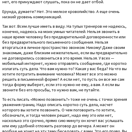
нет, его принуждают слушать, пока он не дает отбой.
Ерунда, думаете? Нет. Это мелкое кровопийство. А еще очень
низкий уровень коммуникаций.
Так вот. Всем лучше иметь в виду. На тупых тренеров не надеюсь,
конечно, надеюсь на моих умных читателей. Нельзя звонить в
наше время человеку без предварительной договоренности или
без предварительного письменного сообщения. Нельзя
вторгаться в личное пространство звонком. Никому! Даже своим
знакомым, даже близким нежелательно, если вы предварительно
не договорились созвониться в это время. Нельзя. У всех —
мобильный интернет, нужно отправлять сообщение, где коротко
излагать суть дела. Что вам нужно-то? Какая у вас беда? На что вы
хотите потратить внимание человека? Может все это можно
решить в письменной форме? А если нет, то пусть он все же сам
тогда форму выберет, если это нужно не ему, а вам. А если вы
звоните без его просьбы, то нужно вам, не путайте.
То есть писать «Можно позвонить?» тоже не очень с точки зрения
уважения границ. Надо описать коротко суть дела, насчет
которого вы хотите позвонить. О чем поговорить-то хотите,
обозначьте, и тогда человек решит, надо ему это или нет,
насколько это срочно, прямо сию минуту он хочет вас услышать
или ему удобней отложить разговор до вечера. А может он
вообще не хочет на эту тему беседовать с вами. Это его право. Вы