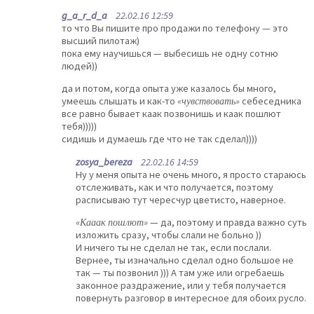
g_a_r_d_a
22.02.16 12:59
то что Вы пишите про продажи по телефону — это
высший пилотаж)
пока ему научишься — выбесишь не одну сотню
людей))
да и потом, когда опыта уже казалось бы много,
умеешь слышать и как-то
«чувствовать»
себеседника
все равно бывает каак позвонишь и каак пошлют
тебя)))))
сидишь и думаешь где что не так сделал))))
zosya_bereza
22.02.16 14:59
Ну у меня опыта не очень много, я просто стараюсь
отслеживать, как и что получается, поэтому
расписываю тут чересчур цветисто, наверное.
«Кааак пошлют»
— да, поэтому и правда важно суть
изложить сразу, чтобы слали не больно ))
И ничего ты не сделал не так, если послали.
Вернее, ты изначально сделал одно большое не
так — ты позвонил ))) А там уже или огребаешь
законное раздражение, или у тебя получается
повернуть разговор в интересное для обоих русло.