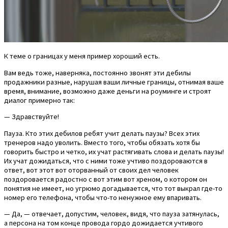
К теме о границах у меня пример хороший есть.
Вам ведь тоже, наверняка, постоянно звонят эти дебилы
продажники разные, нарушая ваши личные границы, отнимая ваше
время, внимание, возможно даже деньги на роуминге и строят
диалог примерно так:
— Здравствуйте!
Пауза. Кто этих дебилов ребят учит делать паузы? Всех этих
тренеров надо уволить. Вместо того, чтобы обязать хотя бы
говорить быстро и четко, их учат растягивать слова и делать паузы!
Их учат дожидаться, что с ними тоже учтиво поздороваются в
ответ, вот этот вот оторванный от своих дел человек
поздоровается радостно с вот этим вот хреном, о котором он
понятия не имеет, но угрюмо догадывается, что тот выкрал где-то
номер его телефона, чтобы что-то ненужное ему впаривать.
— Да, — отвечает, допустим, человек, видя, что пауза затянулась,
а персона на том конце провода гордо дожидается учтивого