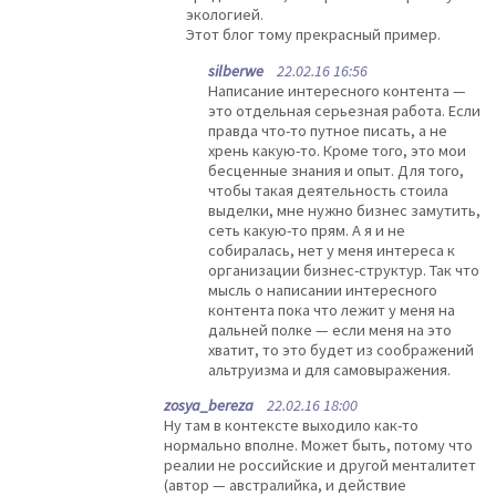
экологией.
Этот блог тому прекрасный пример.
silberwe
22.02.16 16:56
Написание интересного контента —
это отдельная серьезная работа. Если
правда что-то путное писать, а не
хрень какую-то. Кроме того, это мои
бесценные знания и опыт. Для того,
чтобы такая деятельность стоила
выделки, мне нужно бизнес замутить,
сеть какую-то прям. А я и не
собиралась, нет у меня интереса к
организации бизнес-структур. Так что
мысль о написании интересного
контента пока что лежит у меня на
дальней полке — если меня на это
хватит, то это будет из соображений
альтруизма и для самовыражения.
zosya_bereza
22.02.16 18:00
Ну там в контексте выходило как-то
нормально вполне. Может быть, потому что
реалии не российские и другой менталитет
(автор — австралийка, и действие