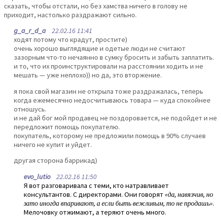
сказать, чтобы отстали, но без хамства ничего в голову не
приходит, настолько раздражают сильно.
g_a_r_d_a
22.02.16 11:41
ходят потому что крадут, простите)
очень хорошо выглядящие и одетые люди не считают
зазорным что-то нечаянно в сумку бросить и забыть заплатить.
и то, что их проинструктировали на расстоянии ходить и не
мешать — уже неплохо)) но да, это вторжение.
я пока свой магазин не открыла тоже раздражалась, теперь
когда ежемесячно недосчитываюсь товара — куда спокойнее
отношусь.
и не дай бог мой продавец не поздоровается, не подойдет и не
передложит помощь покупателю.
покупатель, которому не предложили помощь в 90% случаев
ничего не купит и уйдет.
другая сторона баррикад)
evo_lutio
22.02.16 11:50
Я вот разговаривала с теми, кто натравливает
консультантов. С директорами. Они говорят
«да, навязчив, но
зато иногда впаривают, а если быть вежливым, то не продашь»
.
Мелочовку отжимают, а теряют очень много.