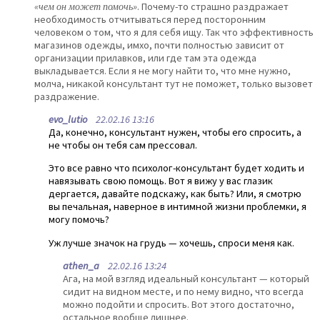
«чем он может помочь»
. Почему-то страшно раздражает
необходимость отчитываться перед посторонним
человеком о том, что я для себя ищу. Так что эффективность
магазинов одежды, имхо, почти полностью зависит от
организации прилавков, или где там эта одежда
выкладывается. Если я не могу найти то, что мне нужно,
молча, никакой консультант тут не поможет, только вызовет
раздражение.
evo_lutio
22.02.16 13:16
Да, конечно, консультант нужен, чтобы его спросить, а
не чтобы он тебя сам прессовал.
Это все равно что психолог-консультант будет ходить и
навязывать свою помощь. Вот я вижу у вас глазик
дергается, давайте подскажу, как быть? Или, я смотрю
вы печальная, наверное в интимной жизни проблемки, я
могу помочь?
Уж лучше значок на грудь — хочешь, спроси меня как.
athen_a
22.02.16 13:24
Ага, на мой взгляд идеальный консультант — который
сидит на видном месте, и по нему видно, что всегда
можно подойти и спросить. Вот этого достаточно,
остальное вообще лишнее.