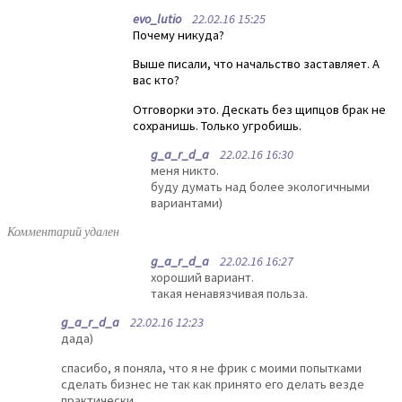
evo_lutio
22.02.16 15:25
Почему никуда?
Выше писали, что начальство заставляет. А
вас кто?
Отговорки это. Дескать без щипцов брак не
сохранишь. Только угробишь.
g_a_r_d_a
22.02.16 16:30
меня никто.
буду думать над более экологичными
вариантами)
Комментарий удален
g_a_r_d_a
22.02.16 16:27
хороший вариант.
такая ненавязчивая польза.
g_a_r_d_a
22.02.16 12:23
дада)
спасибо, я поняла, что я не фрик с моими попытками
сделать бизнес не так как принято его делать везде
практически.