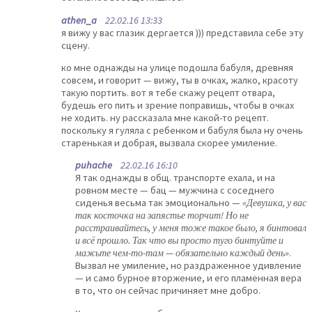
athen_a
22.02.16 13:33
я вижу у вас глазик дергается ))) представила себе эту
сцену.
ко мне однажды на улице подошла бабуля, древняя
совсем, и говорит — вижу, ты в очках, жалко, красоту
такую портить. вот я тебе скажу рецепт отвара,
будешь его пить и зрение поправишь, чтобы в очках
не ходить. ну рассказала мне какой-то рецепт.
поскольку я гуляла с ребенком и бабуля была ну очень
старенькая и добрая, вызвала скорее умиление.
puhache
22.02.16 16:10
Я так однажды в общ. транспорте ехала, и на
ровном месте — бац — мужчина с соседнего
сиденья весьма так эмоционально —
«Девушка, у вас
так косточка на запястье торчит! Но не
расстраивайтесь, у меня тоже такое было, я бинтовал
и всё прошло. Так что вы просто туго бинтуйте и
мажьте чем-то-там — обязательно каждый день»
.
Вызвал не умиление, но раздраженное удивление
— и само бурное вторжение, и его пламенная вера
в то, что он сейчас причиняет мне добро.