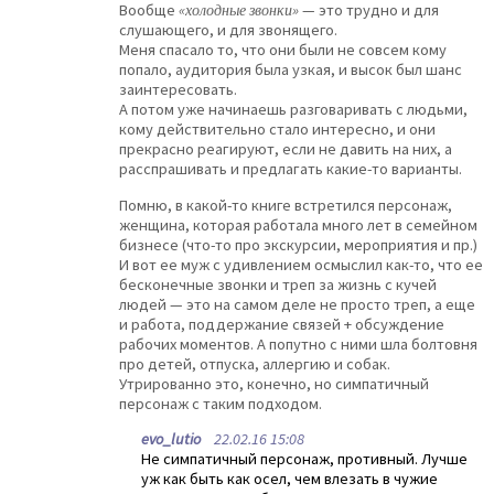
Вообще
«холодные звонки»
— это трудно и для
слушающего, и для звонящего.
Меня спасало то, что они были не совсем кому
попало, аудитория была узкая, и высок был шанс
заинтересовать.
А потом уже начинаешь разговаривать с людьми,
кому действительно стало интересно, и они
прекрасно реагируют, если не давить на них, а
расспрашивать и предлагать какие-то варианты.
Помню, в какой-то книге встретился персонаж,
женщина, которая работала много лет в семейном
бизнесе (что-то про экскурсии, мероприятия и пр.)
И вот ее муж с удивлением осмыслил как-то, что ее
бесконечные звонки и треп за жизнь с кучей
людей — это на самом деле не просто треп, а еще
и работа, поддержание связей + обсуждение
рабочих моментов. А попутно с ними шла болтовня
про детей, отпуска, аллергию и собак.
Утрированно это, конечно, но симпатичный
персонаж с таким подходом.
evo_lutio
22.02.16 15:08
Не симпатичный персонаж, противный. Лучше
уж как быть как осел, чем влезать в чужие