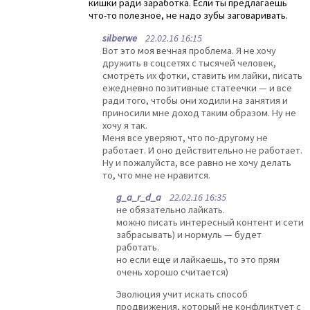
кишки ради заработка. Если ты предлагаешь
что-то полезное, не надо зубы заговаривать.
silberwe
22.02.16 16:15
Вот это моя вечная проблема. Я не хочу
дружить в соцсетях с тысячей человек,
смотреть их фотки, ставить им лайки, писать
ежедневно позитивные статеечки — и все
ради того, чтобы они ходили на занятия и
приносили мне доход таким образом. Ну не
хочу я так.
Меня все уверяют, что по-другому не
работает. И оно действительно не работает.
Ну и пожалуйста, все равно не хочу делать
то, что мне не нравится.
g_a_r_d_a
22.02.16 16:35
не обязательно лайкать.
можно писать интересный контент и сети
забрасывать) и нормуль — будет
работать.
но если еще и лайкаешь, то это прям
очень хорошо считается)
Эволюция учит искать способ
продвижения, который не конфликтует с