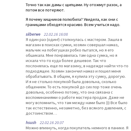
Точно так как дамы с щипцами. Ну отожмут разок, а
потом все потеряют.
Я почему хищников полюбила? Увидела, как они с
границами обходятся красиво. Всем учиться надо.
silberwe
22.02.16 16:08
Я один раз (один!) столкнулась с мастером. Зашла в
магазин в поисках сумки, хозяин совершал намаз,
мальчик на побегушках робко пытался, но я его
обшикала. Мне понравилась там одна сумка, но я
искала что-то куда более дешевое. Так что
послонялась еще по магазину, в надежде найти что-то
подходящее. Хозяин закончил намаз и пошел меня
обрабатывать. В общем, я купила эту сумку, дорогую.
И я не столько покупкой была довольна, сколько
общением. То есть покупкой до сих пор тоже очень
довольна, особенно потому, что она связана с
воспоминаниями о работе мастера продаж. Даже не
могу вспомнить, что там между нами было ))) Все было
так естественно, незаметно, без всякого давления, с
достоинством…
hsush
22.02.16 20:37
Можно впихнуть, когда покупатель немного в панике. Я