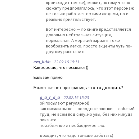
происходит там же), может, потому что по
сюжету предполагалось, что этот персонаж
не только работает с этими людьми, но и
реально приятельствует.
Вот интересно — по книге представляется
довольно нейтральная ситуация,
нормальная. А мерзкий вариант тоже
вообразить легко, просто акценты чуть по-
другому расставить.
evo_lutio
22.02.16 15:11
Как хорошо, что посылают))
Бальзам прямо.
Может начнет про границы что-то доходить?
g_a_r_d_a
22.02.16 15:23
ой посылают регулярно))
как писали выше — холодные звонки — собачий
труд, не всем под силу..но увы, без них никуда
пока что.
неизбежное и необходимое зло.
доходит, что надо тоньше работать)