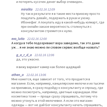
и потерять кусочек денег выбор очевиден..
miralita
22.02.16 12:09
Ну так в результате я в такие места прихожу просто
пощупать девайс, подержать в руках и ухожу.
Ибонефиг. А покупать иду в какой-нибудь юлмарт, где
при онлайн-заказе вероятность столкнуться с
консультантом стремится к нулю.
evo_lutio
22.02.16 12:00
А когда в тебе подозревают вора заведомо, так это даже
уж… я не знаю можно ли словом сервис вообще назвать?
g_a_r_d_a
22.02.16 12:06
да, это ужасно.
я вижу вариант камер как более щадящий
athen_a
22.02.16 13:06
Мне кажется, еще зависит от того, что продается в
магазине. Если, например, канцелярские мелочи и их тысячи
на прилавках, я сразу подойду к консультанту и спрошу, где
можно посмотреть, например, цветные карандаши. Или
косметика тоже — проще сразу спрашивать, потому что
можно утонуть в этой мелочевке. А если это магазин
одежды — вот не дай Бог консультанту начать спрашивать,