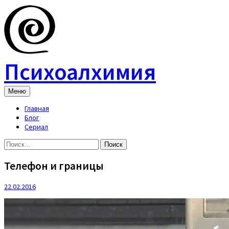
Skip
to
content
Психоалхимия
Меню
Главная
Блог
Сериал
Найти:
Телефон и границы
22.02.2016