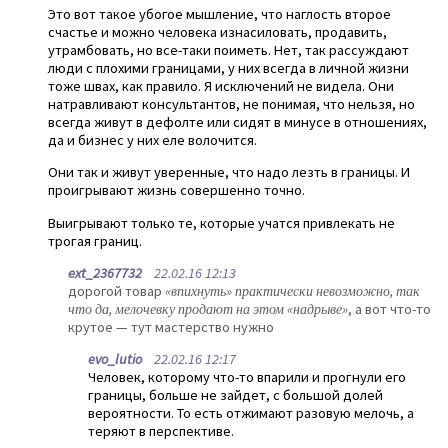
Это вот такое убогое мышление, что наглость второе
счастье и можно человека изнасиловать, продавить,
утрамбовать, но все-таки поиметь. Нет, так рассуждают
люди с плохими границами, у них всегда в личной жизни
тоже швах, как правило. Я исключений не видела. Они
натравливают консультантов, не понимая, что нельзя, но
всегда живут в дефолте или сидят в минусе в отношениях,
да и бизнес у них еле волочится.
Они так и живут уверенные, что надо лезть в границы. И
проигрывают жизнь совершенно точно.
Выигрывают только те, которые учатся привлекать не
трогая границ.
ext_2367732
22.02.16 12:13
дорогой товар
«впихнуть» практически невозможно, так
что да, мелочевку продают на этом «надрыве»
, а вот что-то
крутое — тут мастерство нужно
evo_lutio
22.02.16 12:17
Человек, которому что-то впарили и прогнули его
границы, больше не зайдет, с большой долей
вероятности. То есть отжимают разовую мелочь, а
теряют в перспективе.