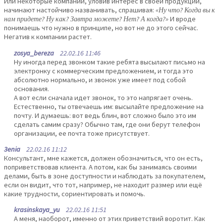
Или некоторые компании, уловив интерес в своей продукции,
начинают настойчиво названивать, спрашивая:
«Ну что? Когда вы к
нам придете? Ну как? Завтра можете? Нет? А когда?»
И вроде
понимаешь что нужно в принципе, но вот не до этого сейчас.
Негатив к компании растет.
zosya_bereza
22.02.16 11:46
Ну иногда перед звонком такие ребята высылают письмо на
электронку с коммерческим предложением, и тогда это
абсолютно нормально, и звонок уже имеет под собой
основания.
А вот если сначала идет звонок, то это напрягает очень.
Естественно, ты отвечаешь им: высылайте предложение на
почту. И думаешь: вот ведь блин, вот сложно было это им
сделать самим сразу? Обычно там, где они берут телефон
организации, ее почта тоже присутствует.
3enia
22.02.16 11:12
Консультант, мне кажется, должен обозначиться, что он есть,
поприветствовав клиента. А потом, как бы занимаясь своими
делами, быть в зоне доступности и наблюдать за покупателем,
если он видит, что тот, например, не находит размер или ещё
какие трудности, сориентировать и помочь.
krasinskaya_yu
22.02.16 11:51
А меня, наоборот, именно от этих приветствий воротит. Как