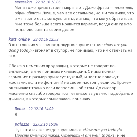
sezession
22.02.16 18:06
Меня тоже приветствия напрягают. Даже фраза —
«если что,
обращайтесь»
Лучше, чем все остальное, но я и так вижу, что
в магазине есть консультанты, и знаю, что могу обратиться.
Мне тоже больше всего нравится вариант, когда они где-то
недалеко заняты своим делом.
katt_online
22.02.16 12:53
В штатовских магазинах дежурное приветствие
«how are you
doing today?»
вгоняет в ступор, не понимаю, что им отвечать на
это.
Обожаю немецких продавщиц, которые не говорят по-
английски, а я не понимаю их немецкий. С ними полная
гармония: и размер принесут нужный, и честно покажут
жестами, если не фонтан. И на своем настоят, если ок. Причем
оценивают только если попросишь об этом. До сих пор
мысленно спасибо говорю той тетеньке за удачно подобраные
джинсы, в которых сомневалась поначалу.
3enia
22.02.16 14:09
))
palazza
22.02.16 15:36
Ну в штатах же везде спрашивают
«How are you today?»
Просто культура такая. Отвечать «I am well, thanks»
и не