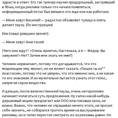
здрасте в ответ. Его так тренер научил придурошный, застрявший
в 90-ых, когда реклама только что начала появляться,
информационный поток был вялым и это еще кое-как работало.
— Меня зовут Василий! — радостно объявляет тупица и опять
делает паузу. (По инструкции)
Или (чаще девушки звонят):
— Меня зовут Анастасия!
(Чего они ждут? «Очень приятно, Настенька, а я — Федор. Вы
замужем?» Нет? Зачем мне знать ее имя?)
Человек нервничает, потому что догадывается, что это
впарильщик ему звонит, но не может сказать «Пошла ты на**
Анастасия», потому что не уверен, что это именно оно, а не какая-
то его знакомая. И он мучительно пытается узнать этот голос,
напрягая серое вещество.
И дальше, после величественной паузы, очень неторопливо
начинает излагаться суть предложения. Ну салон какой-нибудь
дерьмовый акцию предлагает или ООО пластиковые окна, не
важно. Важно, что человек не спрашивал ничего этого, не просил
себе звонить, не собирался тратить время на выслушивание
рекламы, он и телек перестал смотреть из-за рекламы давно. Но