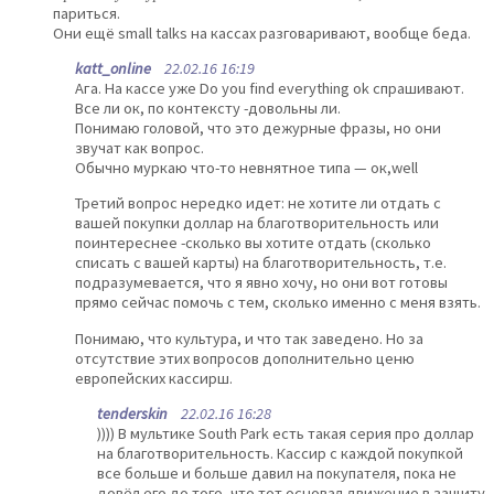
париться.
Они ещё small talks на кассах разговаривают, вообще беда.
katt_online
22.02.16 16:19
Ага. На кассе уже Do you find everything ok спрашивают.
Все ли ок, по контексту -довольны ли.
Понимаю головой, что это дежурные фразы, но они
звучат как вопрос.
Обычно муркаю что-то невнятное типа — ок,well
Третий вопрос нередко идет: не хотите ли отдать с
вашей покупки доллар на благотворительность или
поинтереснее -сколько вы хотите отдать (сколько
списать с вашей карты) на благотворительность, т.е.
подразумевается, что я явно хочу, но они вот готовы
прямо сейчас помочь с тем, сколько именно с меня взять.
Понимаю, что культура, и что так заведено. Но за
отсутствие этих вопросов дополнительно ценю
европейских кассирш.
tenderskin
22.02.16 16:28
)))) В мультике South Park есть такая серия про доллар
на благотворительность. Кассир с каждой покупкой
все больше и больше давил на покупателя, пока не
довёл его до того, что тот основал движение в защиту