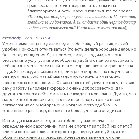
прав тех, кто не хочет жертвовать деньги на
благотворительность.. Кассир говорил что-то вроде:
«Таааак, посмотрим, что у вас тут: оливки за 12 долларов,
говядина за 30 долларов. А вы отдаете один чертов доллар
на благотворительность? И как таких земля носит»
))
everlandy
22.02.16 11:14
У меня помощница по делам ведет себя каждый раз так, как ей
удобно. Приходит отчитываться (то есть делать хорошее дело), но
без предупреждения. Я, например, сижу с людьми, которые
оказали мне услугу, и мне вообще не удобно с ней разговаривать
сейчас. Она меня просит выйти. Я её спрашиваю: вам срочно? Она
— да. Я выхожу, а оказывается, ей
«срочно»
просто потому что она
УЖЕ пришла и 2-ой раз ей накладно приходить. А позвонить
заранее она не позвонила. Отказаться от её услуг не могу, так как
саму работу выполняет хорошо и очень добросовестно, да и
другого человека сейчас искать не входит в мои планы. Думаю, что
надо чётко договориться, что все переговоры только после
согласования со мной времени, когда мне это удобно. Но
откладываю разговор, потому что боюсь, что она обидится…
Или когда в магазине ходят за тобой — даже молча — на
определенном расстоянии, типа не смотрят за тобой, но от этой
слежки возникает желание просто развернуться и уйти, а не
обратиться к ним за помощью. Хочется всё время что-то им