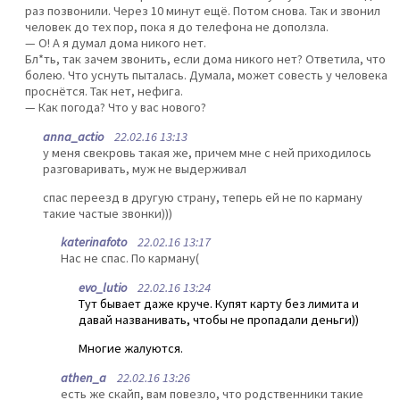
раз позвонили. Через 10 минут ещё. Потом снова. Так и звонил
человек до тех пор, пока я до телефона не доползла.
— О! А я думал дома никого нет.
Бл*ть, так зачем звонить, если дома никого нет? Ответила, что
болею. Что уснуть пыталась. Думала, может совесть у человека
проснётся. Так нет, нефига.
— Как погода? Что у вас нового?
anna_actio
22.02.16 13:13
у меня свекровь такая же, причем мне с ней приходилось
разговаривать, муж не выдерживал
спас переезд в другую страну, теперь ей не по карману
такие частые звонки)))
katerinafoto
22.02.16 13:17
Нас не спас. По карману(
evo_lutio
22.02.16 13:24
Тут бывает даже круче. Купят карту без лимита и
давай названивать, чтобы не пропадали деньги))
Многие жалуются.
athen_a
22.02.16 13:26
есть же скайп, вам повезло, что родственники такие