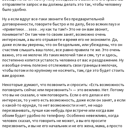
отправляете запрос и вы должны делать это так, чтобы человеку
было удобно.
Ну а если вдруг все-таки звоните без предварительной
договоренности, говорите быстро и по делу, безо всяких пауз и
«приветики… ээээ…ну как ты там?» Это не он вам звонит,
понимаете? Он там чем-то своим занят, возможно очень
интересным, а вы его отрываете и время его не экономите. Да,
даже если вы уверены, что он бездельник, или убеждены, что он
счастлив слышать ваш голос, все равно правила те же. Это очень
важно, это не мелочи. Из таких мелочей там и сям, тут и здесь,
постепенно копится усталость человека от вас и раздражение. Ну
и вообще очень полезно отслеживать свои границы в мелочах,
чтобы потом и по крупному не косячить, там, где это будет стоить
вам дороже.
Некоторые думают, что позвонить и спросить: «Есть возможность
поговорить сейчас или перезвонить?» — это вежливо. Нет. Потому
что вы не сказали, о чем поговорить. Если о его делах и его
интересах, то у него есть возможность, даже если он занят, а если
о какой-то ерунде, то нет возможности и нет, не надо
перезванивать, лучше как-нибудь при встрече или когда вам
обоим будет удобно по телефону. Особенно невежливо, когда
человек сказал, что говорить не может, а вы его просите
перезвонить, и вы не его начальник и не его жена, мама, а просто