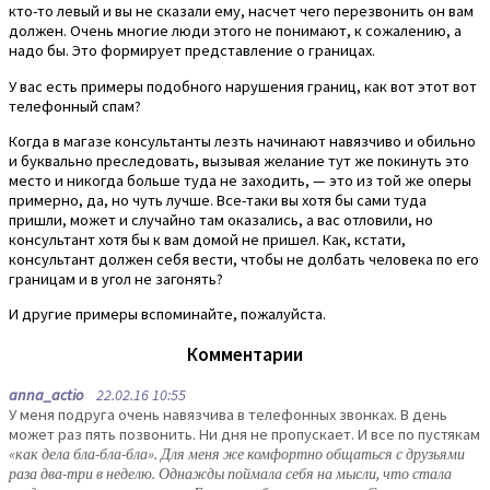
кто-то левый и вы не сказали ему, насчет чего перезвонить он вам
должен. Очень многие люди этого не понимают, к сожалению, а
надо бы. Это формирует представление о границах.
У вас есть примеры подобного нарушения границ, как вот этот вот
телефонный спам?
Когда в магазе консультанты лезть начинают навязчиво и обильно
и буквально преследовать, вызывая желание тут же покинуть это
место и никогда больше туда не заходить, — это из той же оперы
примерно, да, но чуть лучше. Все-таки вы хотя бы сами туда
пришли, может и случайно там оказались, а вас отловили, но
консультант хотя бы к вам домой не пришел. Как, кстати,
консультант должен себя вести, чтобы не долбать человека по его
границам и в угол не загонять?
И другие примеры вспоминайте, пожалуйста.
Комментарии
anna_actio
22.02.16 10:55
У меня подруга очень навязчива в телефонных звонках. В день
может раз пять позвонить. Ни дня не пропускает. И все по пустякам
«как дела бла-бла-бла». Для меня же комфортно общаться с друзьями
раза два-три в неделю. Однажды поймала себя на мысли, что стала