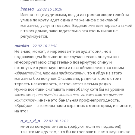
ironsea
22.02.16 18:26
Или вот еще аудиоспам, когда из громкоговорителей на
улице по кругу идет одна и та же инфа с рекламой
магазина, услуг и товаров. Бедные жители первых этажей
в таких домах, законодательно эта хрень никак не
регулируется.
miralita
22.02.16 11:58
Не знаю, может, я нерелевантная аудитория, но в
подавляющем большинстве случаев если консультант
игнорирует мою старательно повернутую спину и
воткнутые в уши наушники и настойчиво лезет со своим
«здравствуйте, что вам предложить?»
, то я уйду из этого
магазина без покупок. Эксклюзив, ради которого стоит
терпеть навязчивость, встречается весьма редко.
Нужно все-таки считывать невербалку хотя бы на уровне
«возможно, открыт для контакта» vs. «жестко закрыт от
контактов»
, иначе это банальная профнепригодность.
«Крадут»
— а камеры вам и охранник с монитором, извините,
на что?
g_a_r_d_a
22.02.16 12:03
многих консультантов штрафуют если не подошел))
так что между тем, что бы потревожить вас в наушниках