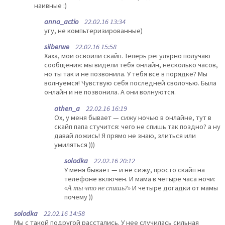
наивные :)
anna_actio
22.02.16 13:34
угу, не компьтеризированные)
silberwe
22.02.16 15:58
Хаха, мои освоили скайп. Теперь регулярно получаю
сообщения: мы видели тебя онлайн, несколько часов,
но ты так и не позвонила. У тебя все в порядке? Мы
волнуемся! Чувствую себя последней сволочью. Была
онлайн и не позвонила. А они волнуются.
athen_a
22.02.16 16:19
Ох, у меня бывает — сижу ночью в онлайне, тут в
скайп папа стучится: чего не спишь так поздно? а ну
давай ложись! Я прямо не знаю, злиться или
умиляться )))
solodka
22.02.16 20:12
У меня бывает — и не сижу, просто скайп на
телефоне включен. И мама в четыре часа ночи:
«А ты что не спишь?»
И четыре догадки от мамы
почему ))
solodka
22.02.16 14:58
Мы с такой подругой расстались. У нее случилась сильная