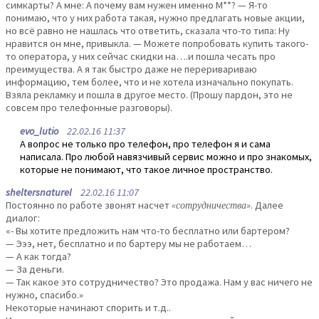
симкарты? А мне: А почему вам нужен именно М**? — Я-то
понимаю, что у них работа такая, нужно предлагать новые акции,
но всё равно не нашлась что ответить, сказала что-то типа: Ну
нравится он мне, привыкла. — Можете попробовать купить такого-
то оператора, у них сейчас скидки на….и пошла чесать про
преимущества. А я так быстро даже не переривариваю
информацию, тем более, что и не хотела изначально покупать.
Взяла рекламку и пошла в другое место. (Прошу пардон, это не
совсем про телефонные разговоры).
evo_lutio
22.02.16 11:37
А вопрос не только про телефон, про телефон я и сама
написала. Про любой навязчивый сервис можно и про знакомых,
которые не понимают, что такое личное пространство.
sheltersnaturel
22.02.16 11:07
Постоянно по работе звонят насчет
«сотрудничества»
. Далее
диалог:
«- Вы хотите предложить нам что-то бесплатно или бартером?
— Эээ, нет, бесплатно и по бартеру мы не работаем…
— А как тогда?
— За деньги.
— Так какое это сотрудничество? Это продажа. Нам у вас ничего не
нужно, спасибо.»
Некоторые начинают спорить и т.д..