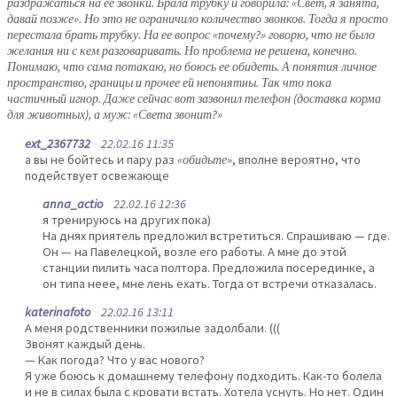
раздражаться на ее звонки. Брала трубку и говорила: «Свет, я занята,
давай позже». Но это не ограничило количество звонков. Тогда я просто
перестала брать трубку. На ее вопрос «почему?» говорю, что не было
желания ни с кем разговаривать. Но проблема не решена, конечно.
Понимаю, что сама потакаю, но боюсь ее обидеть. А понятия личное
пространство, границы и прочее ей непонятны. Так что пока
частичный игнор. Даже сейчас вот зазвонил телефон (доставка корма
для животных), а муж: «Света звонит?»
ext_2367732
22.02.16 11:35
а вы не бойтесь и пару раз
«обидьте»
, вполне вероятно, что
подействует освежающе
anna_actio
22.02.16 12:36
я тренируюсь на других пока)
На днях приятель предложил встретиться. Спрашиваю — где.
Он — на Павелецкой, возле его работы. А мне до этой
станции пилить часа полтора. Предложила посерединке, а
он типа неее, мне лень ехать. Тогда от встречи отказалась.
katerinafoto
22.02.16 13:11
А меня родственники пожилые задолбали. (((
Звонят каждый день.
— Как погода? Что у вас нового?
Я уже боюсь к домашнему телефону подходить. Как-то болела
и не в силах была с кровати встать. Хотела уснуть. Но нет. Один