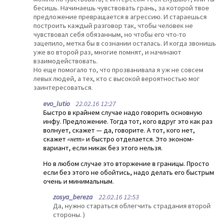
бесишь. Начинаешь чувствовать грань, за которой твое
предложение превращается в агрессию. И стараешься
построить каждый разговор так, чтобы человек не
чувствовал себя обязанным, но чтобы его что-то
зацепило, метка бы в сознании осталась. И когда звонишь
уже во второй раз, многие помнят, и начинают
взаимодействовать.
Но еще помогало то, что прозванивала я уж не совсем
левых людей, а тех, кто с высокой вероятностью мог
заинтересоваться.
evo_lutio
22.02.16 12:27
Быстро в крайнем случае надо говорить основную
инфу. Предложение. Тогда тот, кого вдруг это как раз
волнует, скажет — да, говорите. А тот, кого нет,
скажет
«нет»
и быстро отделается. Это эконом-
вариант, если никак без этого нельзя.
Но в любом случае это вторжение в границы. Просто
если без этого не обойтись, надо делать его быстрым
очень и минимальным.
zosya_bereza
22.02.16 12:53
Да, нужно стараться облегчить страдания второй
стороны. )