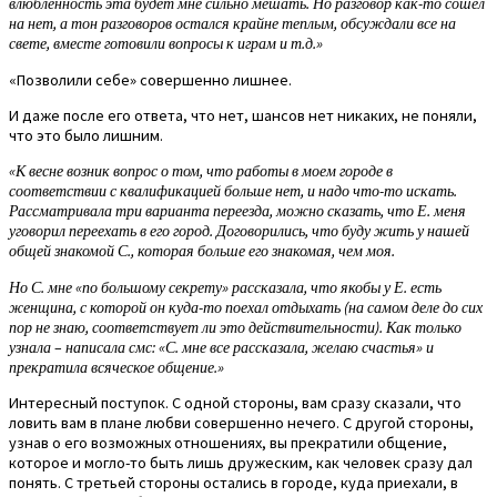
влюбленность эта будет мне сильно мешать. Но разговор как-то сошел
на нет, а тон разговоров остался крайне теплым, обсуждали все на
свете, вместе готовили вопросы к играм и т.д.»
«Позволили себе» совершенно лишнее.
И даже после его ответа, что нет, шансов нет никаких, не поняли,
что это было лишним.
«К весне возник вопрос о том, что работы в моем городе в
соответствии с квалификацией больше нет, и надо что-то искать.
Рассматривала три варианта переезда, можно сказать, что Е. меня
уговорил переехать в его город. Договорились, что буду жить у нашей
общей знакомой С., которая больше его знакомая, чем моя.
Но С. мне «по большому секрету» рассказала, что якобы у Е. есть
женщина, с которой он куда-то поехал отдыхать (на самом деле до сих
пор не знаю, соответствует ли это действительности). Как только
узнала – написала смс: «С. мне все рассказала, желаю счастья» и
прекратила всяческое общение.»
Интересный поступок. С одной стороны, вам сразу сказали, что
ловить вам в плане любви совершенно нечего. С другой стороны,
узнав о его возможных отношениях, вы прекратили общение,
которое и могло-то быть лишь дружеским, как человек сразу дал
понять. С третьей стороны остались в городе, куда приехали, в