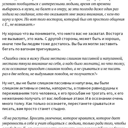
успеваю пообщаться с интересными людьми, время от времени
выбираюсь в музеи, на балет и в оперу, за эти полгода даже один раз
ходила на свидание, кто-то оказывает мне знаки внимания, с кем-то
шучу и проч. Но вот того восторга, который был от простого общения
с Е., не возникает.»
Ну хорошо что вы понимаете, что никто вас не засватал. Восторга
не вызывает, это жаль. С другой стороны, может быть и хорошо,
иначе тем бы людям тоже досталось. Вы бы их могли заставить
бегать по вагонам пригнувшись.
«Ошибки свои я вижу (была местами слишком пассивной и напуганной,
местами тянула внимание на себя, а надо было молчать), но что толку,
если осознание приходит слишком поздно, а не срываться и не писать
раз в две недели, не выдумывая поводов, не получается?»
Ну нет, вы не были слишком пассивны и напуганы, вы были
слишком активны и смелы, напористы, а главное равнодушны к
переживаниям того человека, к его просьбам не трогать его, к его
нежеланию получать от вас любовные атаки. И в осознании очень
много толку. Как только осознаете, перестанете срываться и
писать, вам просто станет стыдно.
«Я на распутье. Бросать увлечение, которое нравится, которое дает
уверенность в себе и учит общаться с людьми, только ради того, чтобы