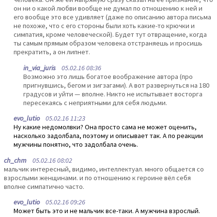
он ни о какой любви вообще не думал по отношению к ней и
его вообще это все удивляет (даже по описанию автора письма
не похоже, что с его стороны были хоть какие-то крючки и
симпатия, кроме человеческой). Будет тут отвращение, когда
ты самым прямым образом человека отстраняешь и просишь
прекратить, а он липнет.
in_via_juris
05.02.16 08:36
Возможно это лишь богатое воображение автора (про
пригнувшись, бегом и зигзагами). А вот развернуться на 180
градусов и уйти — вполне. Никто не испытывает восторга
пересекаясь с неприятными для себя людьми.
evo_lutio
05.02.16 11:23
Ну какие недомолвки? Она просто сама не может оценить,
насколько задолбала, поэтому и описывает так. А по реакции
мужчины понятно, что задолбала очень.
ch_chm
05.02.16 08:02
мальчик интересный, видимо, интеллектуал. много общается со
взрослыми женщинами. и по отношению к героине вёл себя
вполне симпатично часто.
evo_lutio
05.02.16 09:26
Может быть это и не мальчик все-таки. А мужчина взрослый.