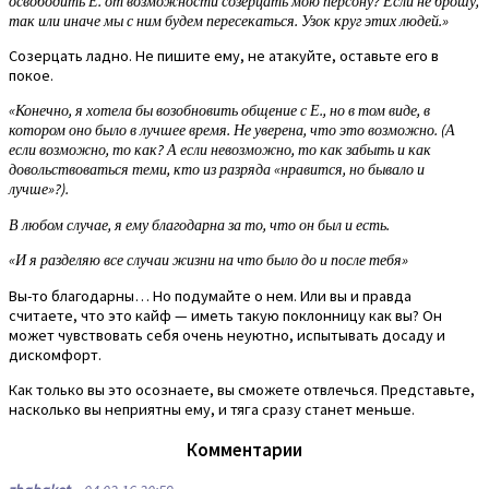
освободить Е. от возможности созерцать мою персону? Если не брошу,
так или иначе мы с ним будем пересекаться. Узок круг этих людей.»
Созерцать ладно. Не пишите ему, не атакуйте, оставьте его в
покое.
«Конечно, я хотела бы возобновить общение с Е., но в том виде, в
котором оно было в лучшее время. Не уверена, что это возможно. (А
если возможно, то как? А если невозможно, то как забыть и как
довольствоваться теми, кто из разряда «нравится, но бывало и
лучше»?).
В любом случае, я ему благодарна за то, что он был и есть.
«И я разделяю все случаи жизни на что было до и после тебя»
Вы-то благодарны… Но подумайте о нем. Или вы и правда
считаете, что это кайф — иметь такую поклонницу как вы? Он
может чувствовать себя очень неуютно, испытывать досаду и
дискомфорт.
Как только вы это осознаете, вы сможете отвлечься. Представьте,
насколько вы неприятны ему, и тяга сразу станет меньше.
Комментарии