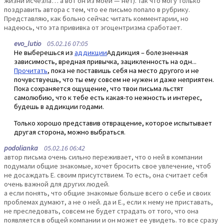
жизни исчезла… а вот он из моей — нет). Так что могу только
поздравить автора с тем, что ее письмо попало в рубрику.
Представляю, как больно сейчас читать комментарии, но
надеюсь, что эта прививка от эгоцентризма сработает.
evo_lutio
05.02.16 07:05
Не выберешься из
аддикции
Аддикция – болезненная
зависимость, вредная привычка, зацикленность на одн...
Прочитать
, пока не поставишь себя на место другого и не
почувствуешь, что ты ему совсем не нужен и даже неприятен.
Пока сохраняется ощущение, что твои письма льстят
самолюбию, что к тебе есть какая-то нежность и интерес,
будешь в аддикции годами.
Только хорошо представив отвращение, которое испытывает
другая сторона, можно выбраться.
podolianka
05.02.16 06:42
автор письма очень сильно переживает, что о ней в компании
подумали общие знакомые, хочет бросить свое увлечение, чтоб
не досаждать Е. своим присутствием. То есть, она считает себя
очень важной для других людей.
а если понять, что общие знакомые больше всего о себе и своих
проблемах думают, а не о ней. да и Е., если к нему не приставать,
не преследовать, совсем не будет страдать от того, что она
появляется в общей компании и он может ее увидеть. то все сразу