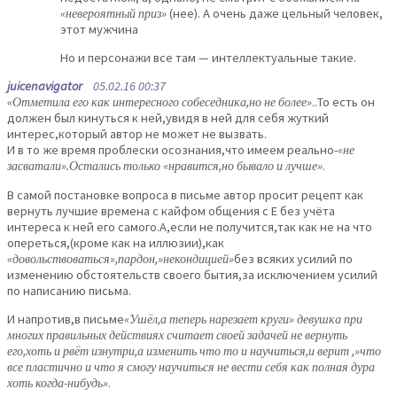
«невероятный приз»
(нее). А очень даже цельный человек,
этот мужчина
Но и персонажи все там — интеллектуальные такие.
juicenavigator
05.02.16 00:37
«Отметила его как интересного собеседника,но не более»
..То есть он
должен был кинуться к ней,увидя в ней для себя жуткий
интерес,который автор не может не вызвать.
И в то же время проблески осознания,что имеем реально-
«не
засватали».Остались только «нравится,но бывало и лучше»
.
В самой постановке вопроса в письме автор просит рецепт как
вернуть лучшие времена с кайфом общения с Е без учёта
интереса к ней его самого.А,если не получится,так как не на что
опереться,(кроме как на иллюзии),как
«довольствоваться»,пардон,»некондицией»
без всяких усилий по
изменению обстоятельств своего бытия,за исключением усилий
по написанию письма.
И напротив,в письме
«Ушёл,а теперь нарезает круги» девушка при
многих правильных действиях считает своей задачей не вернуть
его,хоть и рвёт изнутри,а изменить что то и научиться,и верит ,»что
все пластично и что я смогу научиться не вести себя как полная дура
хоть когда-нибудь»
.