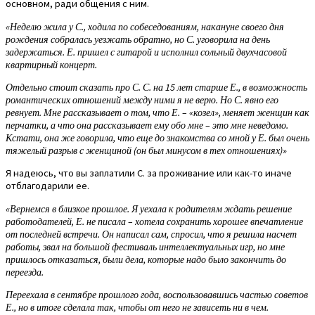
основном, ради общения с ним.
«Неделю жила у С., ходила по собеседованиям, накануне своего дня
рождения собралась уезжать обратно, но С. уговорила на день
задержаться. Е. пришел с гитарой и исполнил сольный двухчасовой
квартирный концерт.
Отдельно стоит сказать про С. С. на 15 лет старше Е., в возможность
романтических отношений между ними я не верю. Но С. явно его
ревнует. Мне рассказывает о том, что Е. – «козел», меняет женщин как
перчатки, а что она рассказывает ему обо мне – это мне неведомо.
Кстати, она же говорила, что еще до знакомства со мной у Е. был очень
тяжелый разрыв с женщиной (он был минусом в тех отношениях)»
Я надеюсь, что вы заплатили С. за проживание или как-то иначе
отблагодарили ее.
«Вернемся в близкое прошлое. Я уехала к родителям ждать решение
работодателей, Е. не писала – хотела сохранить хорошее впечатление
от последней встречи. Он написал сам, спросил, что я решила насчет
работы, звал на большой фестиваль интеллектуальных игр, но мне
пришлось отказаться, были дела, которые надо было закончить до
переезда.
Переехала в сентябре прошлого года, воспользовавшись частью советов
Е., но в итоге сделала так, чтобы от него не зависеть ни в чем.