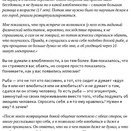
беседовали, я не думала ни о какой влюбленности – слишком большая
разница в возрасте (17 лет). Потом мне нужно было по научным делам в
его город, решили развиртуализироваться.
Мне показалось, что при встрече он волновался (у него есть видимый
физический недостаток, вероятно, последствие травмы, я не
спрашивала, а сам он не говорил), но потом всячески стремился обаять,
что получилось. Правда, я смущалась и вела себя подобно дохлой рыбе, а
при прощании он больше думал не обо мне, а об уходящей через 10
минут электричке.»
Вы не думали о влюбленности, а он тем более. Вам показалось, что
он стремился вас обаять, но скорее просто показалось.
Понимаете, как у вас появились иллюзии?
Рыба — это не тот кто пассивен, а тот, кто сидит и думает «вдул
бы я или нет влюбиться или не влюбиться?» и не думает о том,
сдался ли он этому человеку. То есть рыба — это эгоцентрик,
замкнутый на своих переживаниях вместо того, чтобы подумать об
эмоциях человека. Спросить себя: а я-то ему нравлюсь? Нужен я
ему? А зачем?
«После моего возвращения домой общение потеплело с обеих сторон, он
много рассказывал про себя, а я позволила себе влюбиться и даже в
этом призналась. Он ответил, что ни о чем таком даже не думал, и что