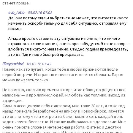
станет проще.
evo_lutio
05.02.16 07:08
Да, она потому еще и выбраться не может, что пытается как-то
изменить оскорбительную для себя ситуацию, отправляя ему
письма.
А надо просто оставить эту ситуацию и понять, что ничего
страшного в сплетнях нет, они скоро забудутся. Это не позор —
влюбиться в кого-то невзаимно. Стыдно годами преследовать,
это да. Так и надо быстрей прекращать.
likeyourbird
05.02.16 07:42
Помню как это пугает, когда тебе в любви признаются после
первой встречи. И страшно и неловко и хочется сбежать. Парня
можно пожалеть только
Не понятно, сколько времени автор читает блог, но рецепты все
написаны — и про липких людей, и любовь как топливо, выход из
аддикции..
Сильно ассоциирую себя с автором, мне тоже 28 лет, я тоже год
назад приехала безработной на вписку в Новосибирск. Кажется
это он, потому что и метро и на балет можно хоть каждый день
ходить почти бесплатно. И так же выбиралась из депрессии. Мне
очень помогла сложная интересная работа, фитнес и десятки
приятных свиданий с тиндера. И блог как раз нашла в то время.