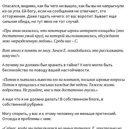
Опасался, видимо, как бы чего ни вышло, как бы вы не напрыгнули
из-за угла. Ей-богу, если на сообщения не отвечают, это
отторжение. Даже гадать нечего: от вас воротит. Бывает еще
сильная обида, но тут явно не тот случай.
«При этом оказалось, что некоторые игроки интернет-площадки (это
достаточно узкий круг), на которой мы познакомились, обсуждают
мою «неразделенную любовь». Среди них – С.
Вот этого я понять не могу. Зачем Е. понадобилось это рассказывать
кому-то?»
А почему он должен был хранить в тайне? У него могло быть
беспокойство по поводу вашей настойчивости.
«Потом я пыталась вывести его на контакт, посылая игровые вопросы.
Потом я прощалась в письмах каждые две недели. Тяжела жизнь
подростка. Не ругайте, мне и так достаточно гнусно.»
А еще что я не должна делать? В собственном блоге, в
собственной рубрике.
Могу спорить, у вас и к этому человеку не меньше претензий.
Отсюда и проблемы с ним.
«Сейчас, когда мы пересекаемся на очных турнирах, Е. пристально на