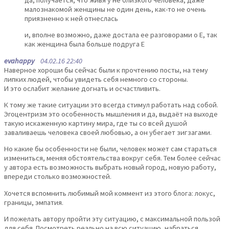
малознакомой женщины не один день, как-то не очень
приязненно к ней отнеслась
и, вполне возможно, даже достала ее разговорами о Е, так
как женщина была больше подруга Е
evahappy
04.02.16 22:40
Наверное хороши бы сейчас были к прочтению посты, на тему
липких людей, чтобы увидеть себя немного со стороны.
И это ослабит желание догнать и осчастливить.
К тому же такие ситуации это всегда стимул работать над собой.
Эгоцентризм это особенность мышления и да, выдаёт на выходе
такую искаженную картину мира, где ты со всей душой
заваливаешь человека своей любовью, а он убегает зигзагами.
Но какие бы особенности не были, человек может сам стараться
измениться, меняя обстоятельства вокруг себя. Тем более сейчас
у автора есть возможность выбрать новый город, новую работу,
впереди столько возможностей.
Хочется вспомнить любимый мой коммент из этого блога: локус,
границы, эмпатия.
И пожелать автору пройти эту ситуацию, с максимальной пользой
для себя. Посмотреть реально на всю ситуацию, набраться