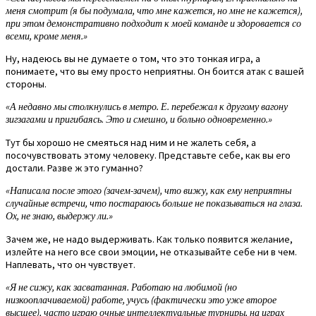
меня смотрит (я бы подумала, что мне кажется, но мне не кажется),
при этом демонстративно подходит к моей команде и здоровается со
всеми, кроме меня.»
Ну, надеюсь вы не думаете о том, что это тонкая игра, а
понимаете, что вы ему просто неприятны. Он боится атак с вашей
стороны.
«А недавно мы столкнулись в метро. Е. перебежал к другому вагону
зигзагами и пригибаясь. Это и смешно, и больно одновременно.»
Тут бы хорошо не смеяться над ним и не жалеть себя, а
посочувствовать этому человеку. Представьте себе, как вы его
достали. Разве ж это гуманно?
«Написала после этого (зачем-зачем), что вижу, как ему неприятны
случайные встречи, что постараюсь больше не показываться на глаза.
Ох, не знаю, выдержу ли.»
Зачем же, не надо выдерживать. Как только появится желание,
излейте на него все свои эмоции, не отказывайте себе ни в чем.
Наплевать, что он чувствует.
«Я не сижу, как засватанная. Работаю на любимой (но
низкооплачиваемой) работе, учусь (фактически это уже второе
высшее), часто играю очные интеллектуальные турниры, на играх