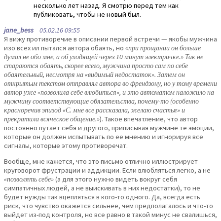
несколько лет назад. Я смотрю перед тем как
публиковать, чтобы не новый был.
jane_bess
05.02.16 09:55
Я вижу противоречие в описании первой встречи — якобы мужчина
изо всех ил пытался автора обаять, но
«при прощании он больше
думал не обо мне, а об уходящей через 10 минут электричке.» Так не
стараются обаять, скорее всего, мужчина просто сам по себе
обаятельный, несмотря на «видимый недостаток». Затем он
открытым текстом отправлял автора во френдзону, но у тому времени
автор уже «позволила себе влюбиться», и это автоматом наложило на
мужчину соответствующие обязательства, почему-то (особенно
красноречив эпизод «С. мне все рассказала, желаю счастья» и
прекратила всяческое общение.»
). Такое впечатление, что автор
постоянно путает себя и другого, приписывая мужчине те эмоции,
которые он должен испытывать по ее мнению и игнорируя все
сигналы, которые этому противоречат.
Вообще, мне кажется, что это письмо отлично иллюстрирует
круговорот фрустрации и аддикции. Если влюбляться легко, а не
«позволять себе»
(а для этого нужно видеть вокруг себя
симпатичных людей, а не выискивать в них недостатки), то не
будет нужды так вцепляться в кого-то одного. Да, всегда есть
риск, что чувство окажется сильнее, чем предполагалось и что-то
выйдет из-под контроля, но все равно в такой минус не свалишься,