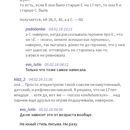
то есть, если б она было старше Е. на 17 лет, то она б и
старше С. была.
получается, ей 28, Е, 45, а а С. — 60.
podolianka
04.02.16 23:21
а С. наверно, когда рассказывала героине про Е., что
он
«Е. – «козел», меняет женщин как перчатки»
,
наверно, так пыталась донести до героини, что у нее
нет шансов. отговорить ее старалась как-то.
а вовсе не ревновала.
evo_lutio
05.02.16 04:12
Только что тоже самое написала.
kiizz_2
04.02.16 21:30
опа… Просто эгоцентризм такой совсем незамутненный,
детский, и рефлексии никакой. Я решила, что на 17 лет
младше… хотя да, вот же —
«писала кандидатскую»
… над
парнем еще друзья по играм подшучивали, наверное..
evo_lutio
05.02.16 04:36
Да не зависит это от возраста вообще.
Не юный стиль письма. Ни разу.