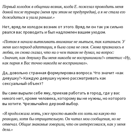
Первый холодок в общении возник, когда Е. пожелал проводить меня
домой после турнира (меня при этом не предупредив), а я не стала его
дожидаться и ушла раньше.»
Нет, вряд ли холодок возник от этого. Вряд ли он так уж сильно
рвался вас проводить и был надломлен вашим уходом.
«Потом я начала вытягивать внимание не мытьем, так катаньем. У
меня шел период адаптации, я была сама не своя. Снова призналась в
любви, он снова сказал, что ни о чем таком не думал, на вопрос:
«Значит, как девушку Вы меня никогда не воспринимали?» ответил: «Ну,
как парня я Вас точно никогда не воспринимал».
Да, довольно странная формулировка вопроса. Что значит «как
девушку?» Каждую девушку нужно рассматривать как
сексуальный объект?
Вы сами вырыли себе яму, приехав работать в город, где у вас
никого нет, кроме человека, которому вы не нужны, но которого
вы хотите. Чрезвычайно дерзкий выбор.
«Я продолжала лезть, уже просто выводя его хоть на какую-то
реакцию, хотя бы отрицательную. Он читал мои сообщения, но не
отвечал. Общие знакомые говорили, что он интересовался, как у меня
дела.»