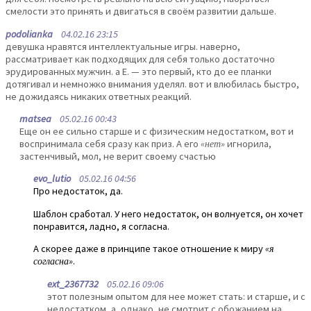
смелости это принять и двигаться в своём развитии дальше.
podolianka
04.02.16 23:15
девушка нравятся интеллектуальные игры. наверно,
рассматривает как подходящих для себя только достаточно
эрудированных мужчин. а Е. — это первый, кто до ее планки
дотягивал и немножко внимания уделял. вот и влюбилась быстро,
не дожидаясь никаких ответных реакций.
matsea
05.02.16 00:43
Еще он ее сильно старше и с физическим недостатком, вот и
воспринимала себя сразу как приз. А его
«нет»
игнорила,
застенчивый, мол, не верит своему счастью
evo_lutio
05.02.16 04:56
Про недостаток, да.
Шаблон сработал. У него недостаток, он волнуется, он хочет
понравится, ладно, я согласна.
А скорее даже в принципе такое отношение к миру
«я
согласна»
.
ext_2367732
05.02.16 09:06
этот полезным опытом для нее может стать: и старше, и с
недостатком, а, однако, не смотрит с обожанием на