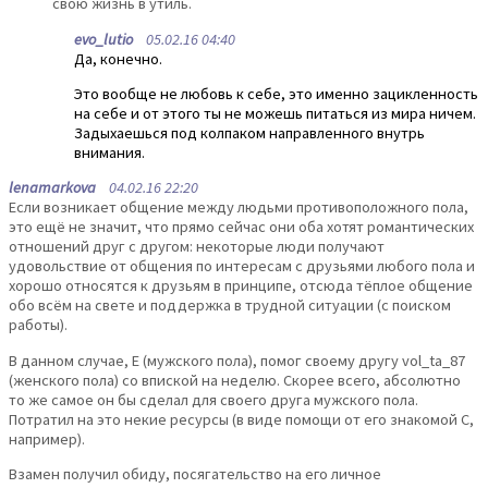
свою жизнь в утиль.
evo_lutio
05.02.16 04:40
Да, конечно.
Это вообще не любовь к себе, это именно зацикленность
на себе и от этого ты не можешь питаться из мира ничем.
Задыхаешься под колпаком направленного внутрь
внимания.
lenamarkova
04.02.16 22:20
Если возникает общение между людьми противоположного пола,
это ещё не значит, что прямо сейчас они оба хотят романтических
отношений друг с другом: некоторые люди получают
удовольствие от общения по интересам с друзьями любого пола и
хорошо относятся к друзьям в принципе, отсюда тёплое общение
обо всём на свете и поддержка в трудной ситуации (с поиском
работы).
В данном случае, E (мужского пола), помог своему другу vol_ta_87
(женского пола) со впиской на неделю. Скорее всего, абсолютно
то же самое он бы сделал для своего друга мужского пола.
Потратил на это некие ресурсы (в виде помощи от его знакомой С,
например).
Взамен получил обиду, посягательство на его личное