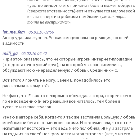
чувство вины,что это причинит боль и может обидеть
(сверхответственность)-вот и откупается мелочёвкой
как на паперти и робкими намёками
«уж как парня
точно не воспринимал»
.
let_me_fem
05.02.16 02:56
Автор удалила журнал. Резкая эмоциональная реакция, по всей
видимости.
milli_ga
05.02.16 06:42
«При этом оказалось, что некоторые игроки интернет-площадки
(это достаточно узкий круг), на которой мы познакомились,
обсуждают мою «неразделенную любовь». Среди них – С.
Вот этого я понять не могу. Зачем Е. понадобилось это
рассказывать кому-то?»
Не факт, что Е. как-то нескромно обсуждал автора, скорее всего
по ее поведению (и его реакции) все читалось, тем более в
тусовке интеллектуалов.
Узнаю в авторе себя. Когда-то я так же заставила Большую любовь
моей жизни бегать от меня зигзагами. И недоумевала, что он не
испытывает восторга — это ведь Я его полюбила, Я! Ну и застряла
на годы из-за своей нескромности и эгоцентризма (нет, я из его