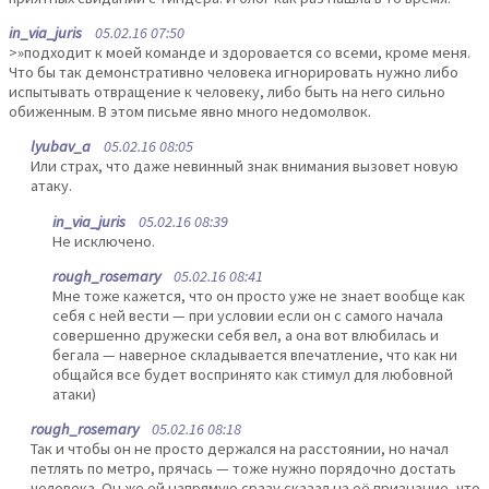
in_via_juris
05.02.16 07:50
>»подходит к моей команде и здоровается со всеми, кроме меня.
Что бы так демонстративно человека игнорировать нужно либо
испытывать отвращение к человеку, либо быть на него сильно
обиженным. В этом письме явно много недомолвок.
lyubav_a
05.02.16 08:05
Или страх, что даже невинный знак внимания вызовет новую
атаку.
in_via_juris
05.02.16 08:39
Не исключено.
rough_rosemary
05.02.16 08:41
Мне тоже кажется, что он просто уже не знает вообще как
себя с ней вести — при условии если он с самого начала
совершенно дружески себя вел, а она вот влюбилась и
бегала — наверное складывается впечатление, что как ни
общайся все будет воспринято как стимул для любовной
атаки)
rough_rosemary
05.02.16 08:18
Так и чтобы он не просто держался на расстоянии, но начал
петлять по метро, прячась — тоже нужно порядочно достать
человека. Он же ей напрямую сразу сказал на её признание, что