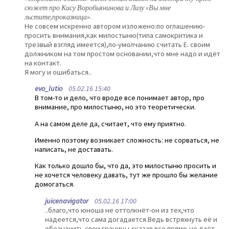
сюжет про Кису Воробьянинова и Лизу «Вы мне
льстите,проказница»
.
Не совсем искренно автором изложено:по оглашению-
просить внимания,как милостыню(типа самокритика и
трезвый взгляд имеется),по-умолчанию считать Е. своим
должником на том простом основании,что мне надо и идёт
на контакт.
Я могу и ошибаться..
evo_lutio
05.02.16 15:40
В том-то и дело, что вроде все понимает автор, про
внимание, про милостыню, но это теоретически.
А на самом деле да, считает, что ему приятно.
Именно поэтому возникает сложность: не сорваться, не
написать, не доставать.
Как только дошло бы, что да, это милостыню просить и
не хочется человеку давать, тут же прошло бы желание
домогаться.
juicenavigator
05.02.16 17:00
..благо,что юноша не оттолкнёт-он из тех,что
надеется,что сама догадается.Ведь встряхнуть её и
обозначить свои границы,сказав все прямо,не даёт