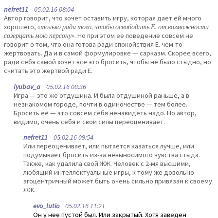
nefret11
05.02.16 08:04
Автор говорит, что хочет оставить игру, которая дает ей много
хорошего,
«только ради того, чтобы освободить Е. от возможности
созерцать мою персону»
. Но при этом ее поведение совсем не
говорит о том, что она готова ради спокойствия Е. чем-то
жертвовать. Да и в самой формулировке — сарказм. Скорее всего,
ради себя самой хочет все это бросить, чтобы не было стыдно, но
считать это жертвой ради Е.
lyubav_a
05.02.16 08:36
Игра — это же отдушина. И была отдушиной раньше, а в
незнакомом городе, почти в одиночестве — тем более.
Бросить её — это совсем себя ненавидеть надо. Но автор,
видимо, очень себя и свои силы переоценивает.
nefret11
05.02.16 09:54
Или переоценивает, или пытается казаться лучше, или
подумывает бросить из-за невыносимого чувства стыда.
Также, как удалила свой ЖЖ. Человек с 2-мя высшими,
любящий интеллектуальные игры, к тому же довольно
эгоцентричный может быть очень сильно привязан к своему
ЖЖ.
evo_lutio
05.02.16 11:21
Он у нее пустой был. Или закрытый. Хотя заведен