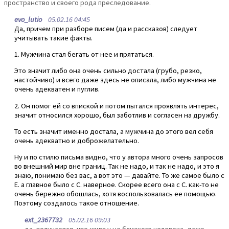
пространство и своего рода преследование.
evo_lutio
05.02.16 04:45
Да, причем при разборе писем (да и рассказов) следует
учитывать такие факты.
1. Мужчина стал бегать от нее и прятаться.
Это значит либо она очень сильно достала (грубо, резко,
настойчиво) и всего даже здесь не описала, либо мужчина не
очень адекватен и пуглив.
2. Он помог ей со впиской и потом пытался проявлять интерес,
значит относился хорошо, был заботлив и согласен на дружбу.
То есть значит именно достала, а мужчина до этого вел себя
очень адекватно и доброжелательно.
Ну и по стилю письма видно, что у автора много очень запросов
во внешний мир вне границ. Так не надо, и так не надо, и это я
знаю, понимаю без вас, а вот это — давайте. То же самое было с
Е. а главное было с С. наверное. Скорее всего она с С. как-то не
очень бережно обошлась, хотя воспользовалась ее помощью.
Поэтому создалось такое отношение.
ext_2367732
05.02.16 09:03
да, получается, что живя у не близкого человека, даже