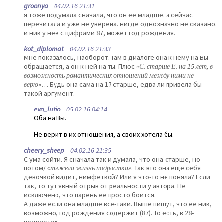
groonya
04.02.16 21:31
я тоже подумала сначала, что он ее младше. а сейчас
перечитала и уже не уверена. нигде однозначно не сказано.
и ник у нее с цифрами 87, может год рождения.
kot_diplomat
04.02.16 21:33
Мне показалось, наоборот. Там в диалоге она к нему на Вы
обращается, а он к ней на ты. Плюс
«С. старше Е. на 15 лет, в
возможность романтических отношений между ними не
верю»
… Будь она сама на 17 старше, едва ли привела бы
такой аргумент.
evo_lutio
05.02.16 04:14
Оба на Вы.
Не верит в их отношения, а своих хотела бы.
cheery_sheep
04.02.16 21:35
С ума сойти. Я сначала так и думала, что она-старше, но
потом/
«тяжела жизнь подростка»
. Так это она ещё себя
девочкой видит, нимфеткой? Или я что-то не поняла? Если
так, то тут явный отрыв от реальности у автора. Не
исключено, что парень ее просто боится.
А даже если она младше все-таки. Выше пишут, что её ник,
возможно, год рождения содержит (87). То есть, в 28-
подросток…