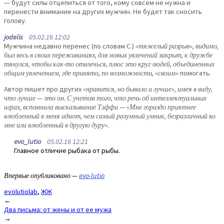
— будут силы отцепиться от того, кому совсем не нужна и
перенести внимание на других мужчин. Не будет так сносить
голову.
jodelis
05.02.16 12:02
Мужчина недавно перенес (по словам С.)
«тяжелый разрыв», видимо,
был весь в своих переживаниях, для новых увлечений закрыт, к дружбе
тянулся, чтобы как-то отвлечься, плюс это круг людей, объединенных
общим увлечением, где принято, по возможности, «своим»
помогать.
Автор пишет про других
«нравится, но бывало и лучше», имея в виду,
что лучше — это он. С учетом того, что речь об интеллектуальных
играх, вспомнила высказывание Тэффи — «Мне гораздо приятнее
влюбленный в меня идиот, чем самый разумный умник, безразличный ко
мне или влюбленный в другую дуру»
.
evo_lutio
05.02.16 12:21
Главное отличие рыбака от рыбы.
Впервые опубликовано —
evo-lutio
evolutiolab
,
ЖЖ
Post
←
Два письма: от жены и от ее мужа
navigation
→