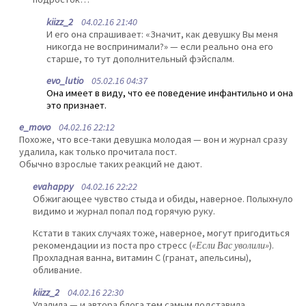
kiizz_2
04.02.16 21:40
И его она спрашивает: «Значит, как девушку Вы меня
никогда не воспринимали?» — если реально она его
старше, то тут дополнительный фэйспалм.
evo_lutio
05.02.16 04:37
Она имеет в виду, что ее поведение инфантильно и она
это признает.
e_movo
04.02.16 22:12
Похоже, что все-таки девушка молодая — вон и журнал сразу
удалила, как только прочитала пост.
Обычно взрослые таких реакций не дают.
evahappy
04.02.16 22:22
Обжигающее чувство стыда и обиды, наверное. Полыхнуло
видимо и журнал попал под горячую руку.
Кстати в таких случаях тоже, наверное, могут пригодиться
рекомендации из поста про стресс (
«Если Вас уволили»
).
Прохладная ванна, витамин С (гранат, апельсины),
обливание.
kiizz_2
04.02.16 22:30
Удалила — и автора блога тем самым подставила