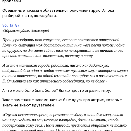
проблемы.
Обещанные письма я обязательно прокомментирую. А пока
разбирайте это, пожалуйста.
vol_ta_87
«Здравствуйте, Эволюция!
Прошу разобрать мою ситуацию, если она покажется интересной.
Конечно, ситуация моя достаточно типична, «все песни похожи одна
на другую», но для меня сейчас важно не сорваться и не начать снова
просить внимания как милостыню, поэтому и пишу.
Я жила в маленьком городе, работала, писала кандидатскую,
отдушиной был один из видов интеллектуальных игр, в которые я играю
очно и в интернете, на одной из онлайн-площадок мы и познакомились с
Е. Отметила его как интересного собеседника, но не более.»
А что могло было быть более? Вы же просто играли в игру.
Такое замечание напоминает «я б не вдул» про актрис, которые
знать не знают вдувателей.
«Спустя некоторое время, переживая неудачу в личной жизни, стала
чаще приходить на эту игровую площадку, больше шутить, чтобы
поддержать саму себя. После этого Е. предложил общаться не только
на играх, а в личной переписке. Около полугода мы просто мило