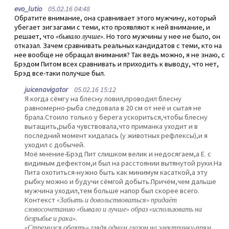
evo_lutio
05.02.16 04:48
Обратите внимание, она сравнивает этого мужчину, который
убегает зигзагами с теми, кто проявляют к ней внимание, и
решает, что
«бывало лучше»
. Но того мужчины у нее не было, он
отказал. Зачем сравнивать реальных кандидатов с теми, кто на
нее вообще не обращал внимания? Так ведь можно, я не знаю, с
Брэдом Питом всех сравнивать и приходить к выводу, что нет,
Брэд все-таки получше был.
juicenavigator
05.02.16 15:12
Я когда сёмгу на блесну ловил,проводил блесну
равномерно-рыба следовала в 20 см от неё и сытая не
брала.Стоило только у берега ускориться,чтобы блесну
вытащить,рыба чувствовала,что приманка уходит и в
последний момент кидалась (у животных рефлексы),и я
уходил с добычей.
Моё мнение-Брэд Пит слишком велик и недосягаем,а Е. с
видимым дефектом,и был на расстоянии вытянутой руки.На
Пита охотиться-нужно быть как минимум касаткой,а эту
рыбку можно и будучи сёмгой добыть.Причём,чем дальше
мужчина уходил,тем больше напор был скорее всего.
Контекст
«Забыть и довольствоваться» придаёт
словосочетанию «бывало и лучше» образ «использовать на
безрыбье и рака»
.
«Стремился обаять» глядя одним глазом на электричку-прям