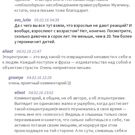
«отблагодарила»
несоблюдением правил рубрики. Мужчину,
кстати, она в письме тоже благодарит.
evo_lutio
05.02.16 04:39
Да с чего вы все тут взяли, что взрослые не дают реакций? И
вообще, взрослеют с возрастом? Нет, конечно. Посмотрите,
сколько девочек в сорок лет. Не меньше, чем в 20. Тем более
у героини нет детей.
elleat
04.02.16 21:47
Эгоцентризм — это вид какой-то извращенной ненависти к себе и
к людям. Каждый поступок и фраза — издевательство над собой и
объектом страсти. Очень неприятное письмо.
groonya
04.02.16 22:28
очень приятный комментарий )))
elleat
04.02.16 23:02
Комментарий, в общем, не об авторе, а об эгоцентризме.
Выглядит он одинаково жалко и ущербно, когда достигает
такой концентрации(я много поунижалась в свое время —
очень мне его
«хотелось»
). Видишь и слышишь только свои
переживания и кажется, что сильно заботишься о себе, так
активно потакая своим эмоциям, игнорируя при этом
происходящее на той стороне. А по сути, сливаешь себя и