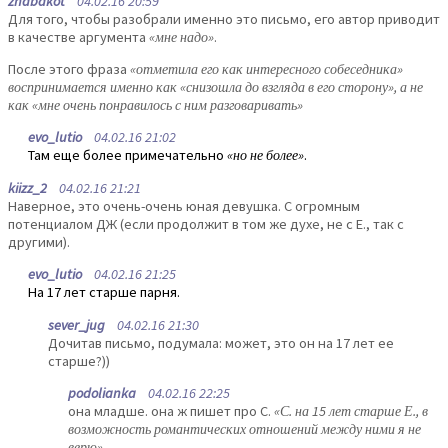
zhabakot
04.02.16 20:59
Для того, чтобы разобрали именно это письмо, его автор приводит
в качестве аргумента
«мне надо»
.
После этого фраза
«отметила его как интересного собеседника»
воспринимается именно как «снизошла до взгляда в его сторону», а не
как «мне очень понравилось с ним разговаривать»
evo_lutio
04.02.16 21:02
Там еще более примечательно
«но не более»
.
kiizz_2
04.02.16 21:21
Наверное, это очень-очень юная девушка. С огромным
потенциалом ДЖ (если продолжит в том же духе, не с Е., так с
другими).
evo_lutio
04.02.16 21:25
На 17 лет старше парня.
sever_jug
04.02.16 21:30
Дочитав письмо, подумала: может, это он на 17 лет ее
старше?))
podolianka
04.02.16 22:25
она младше. она ж пишет про С.
«С. на 15 лет старше Е., в
возможность романтических отношений между ними я не
верю»