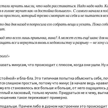
 стали мучить мысли, что надо расставаться. Надо надо надо. Ка
 голове звучит как «я достойна большего». С самого начала я под
енно простого, который трезво смотрит на себя и не пытается вез
о два дня назад я попросила его собрать вещи и уехать. Пока соб
чит.
д это всего лишь привычка, вина? А может есть ещё шанс для наше
ать все и вернуться вновь к недовольству и разрыву — не хочу са
рого!»
азать минусам, что происходит с плюсом, когда они ушли. Ну 
остойной» и бла-бла. Это типичная попытка объяснить себе, п
ся слишком простым, потому что минус (в начале ведь нравилс
му его становилось все больше и больше, от него ощущалось д
теплый и ласковый, только мучило. Придраться не к чему, выгн
тношениях такое переживает примерно.
подальше. Причем либо в дурном настроении это происходит 