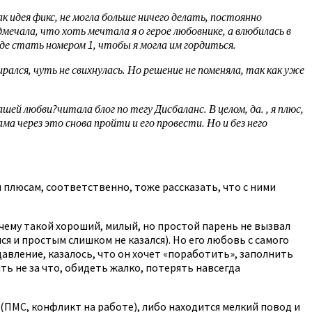
к идея фикс, не могла больше ничего делать, постоянно
мечала, что хоть мечтала я о герое любовнике, а влюбилась в
де стать номером 1, чтобы я могла им гордиться.
ирался, чуть не свихнулась. Но решение не поменяла, так как уже
й любви?читала блог по тегу Дисбаланс. В целом, да. , я плюс,
ма через это снова пройти и его провести. Но и без него
и плюсам, соответственно, тоже рассказать, что с ними
очему такой хороший, милый, но простой парень не вызвал
я и простым слишком не казался). Но его любовь с самого
авление, казалось, что он хочет «поработить», заполнить
ать не за что, обидеть жалко, потерять навсегда
(ПМС, конфликт на работе), либо находится мелкий повод и