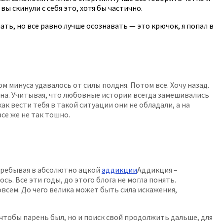
вы скинули с себя это, хотя бы частично.
ть, но все равно лучше осознавать — это крючок, я попал в
м минуса удавалось от силы полдня. Потом все. Хочу назад.
зона. Учитывая, что любовные истории всегда замешивались
к вести тебя в такой ситуации они не обладали, а на
се же не так тошно.
 пребывая в абсолютно ацкой
аддикции
Аддикция –
ось. Все эти годы, до этого блога не могла понять.
овсем. До чего велика может быть сила искажения,
 чтобы парень был, но и поиск свой продолжить дальше, для