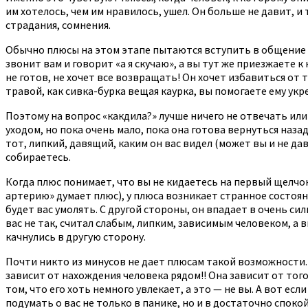
им хотелось, чем им нравилось, ушел. Он больше не давит, и 
страдания, сомнения.
Обычно плюсы на этом этапе пытаются вступить в общение ка
звонит вам и говорит «а я скучаю», а вы тут же приезжаете к
не готов, не хочет все возвращать! Он хочет избавиться от 
травой, как сивка-бурка вещая каурка, вы помогаете ему ук
Поэтому на вопрос «какдила?» лучше ничего не отвечать или
уходом, но пока очень мало, пока она готова вернуться наз
тот, липкий, давящий, каким он вас видел (может вы и не д
собираетесь.
Когда плюс понимает, что вы не кидаетесь на первый щелчок
артерию» думает плюс), у плюса возникает странное состояни
будет вас умолять. С другой стороны, он впадает в очень сил
вас не так, считал слабым, липким, зависимым человеком, а 
качнулись в другую сторону.
Почти никто из минусов не дает плюсам такой возможности. 
зависит от нахождения человека рядом!! Она зависит от того,
том, что его хоть немного увлекает, а это — не вы. А вот ес
подумать о вас не только в панике, но и в достаточно споко