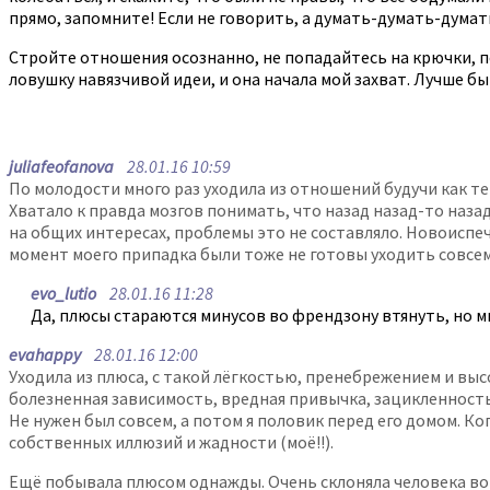
прямо, запомните! Если не говорить, а думать-думать-думать 
Стройте отношения осознанно, не попадайтесь на крючки, по
ловушку навязчивой идеи, и она начала мой захват. Лучше бы
juliafeofanova
28.01.16 10:59
По молодости много раз уходила из отношений будучи как теп
Хватало к правда мозгов понимать, что назад назад-то наза
на общих интересах, проблемы это не составляло. Новоиспече
момент моего припадка были тоже не готовы уходить совсем.
evo_lutio
28.01.16 11:28
Да, плюсы стараются минусов во френдзону втянуть, но м
evahappy
28.01.16 12:00
Уходила из плюса, с такой лёгкостью, пренебрежением и выс
болезненная зависимость, вредная привычка, зацикленность 
Не нужен был совсем, а потом я половик перед его домом. Ко
собственных иллюзий и жадности (моё!!).
Ещё побывала плюсом однажды. Очень склоняла человека во ф