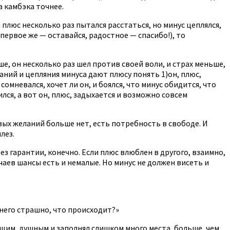
а камбэка точнее.
 плюс несколько раз пытался расстаться, но минус цеплялся,
 первое же — оставайся, радостное — спасибо!), то
ше, он несколько раз шел против своей воли, и страх меньше,
аний и цепляния минуса дают плюсу понять 1)он, плюс,
мневался, хочет ли он, и боялся, что минус обидится, что
лся, а вот он, плюс, задыхается и возможно совсем
вых желаний больше нет, есть потребность в свободе. И
лез.
ез гарантии, конечно. Если плюс влюблен в другого, взаимно,
учаев шансы есть и немалые. Но минус не должен висеть и
 него страшно, что происходит?»
ящим, душным и заполнял слишком много места, больше, чем