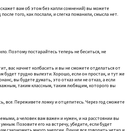
 скажет вам об этом без капли сомнений) вы можете
после того, как послали, и слегка поманили, смысла нет.
ило. Поэтому постарайтесь теперь не беситься, не
етит, вас начнет колбасить и вы не сможете отделаться от
ам будет трудно вылезти. Хорошо, если он простак, и тут же
онанс, вы будете думать, это отказ или не отказ, а если
и важным, таким классным, таким любящим, которого вы
сь, все. Переживете ломку и отцепитесь. Через год сможете
аемыми, а человек вам важен и нужен, и на расстоянии вы
 умным. Позовите его на встречу, убедите, если будет
 вам сэкономить много энергии. Лучше все говорить четко и