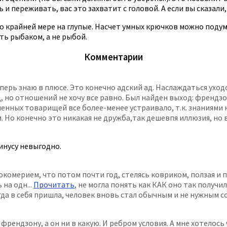
и переживать, вас это захватит с головой. А если вы сказали, 
 крайней мере на глупые. Насчет умных крючков можно подума
ть рыбаком, а не рыбой.
Комментарии
ерь знаю в плюсе. Это конечно адский ад. Наслаждаться уходо
д, но отношений не хочу все равно. Был найден выход: френд
нных товарищей все более-менее устраивало, т.к. знаниями ка
 Но конечно это никакая не дружба,так дешевпя иллюзия, но в
инусу невыгодно.
окомерием, что потом почти год, стелясь ковриком, ползая и
на одн...
Прочитать
, не могла понять как КАК оно так получил
гда в себя пришла, человек вновь стал обычным и не нужным с
рендзону, а он ни в какую. И ребром условия. А мне хотелось