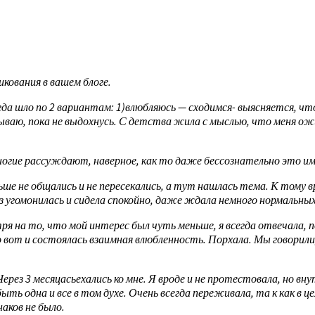
кования в вашем блоге.
гда шло по 2 вариантам: 1)влюбляюсь — сходимся- выясняется, что
ваю, пока не выдохнусь. С детства жила с мыслью, что меня ожи
многие рассуждают, наверное, как то даже бессознательно это име
е не общались и не пересекались, а тут нашлась тема. К тому вре
аз угомонилась и сидела спокойно, даже ждала немного нормальн
ря на то, что мой интерес был чуть меньше, я всегда отвечала, 
вот и состоялась взаимная влюбленность. Порхала. Мы говорили, 
Через 3 месяцасьехались ко мне. Я вроде и не протестовала, но 
ь одна и все в том духе. Очень всегда переживала, та к как в це
аков не было.