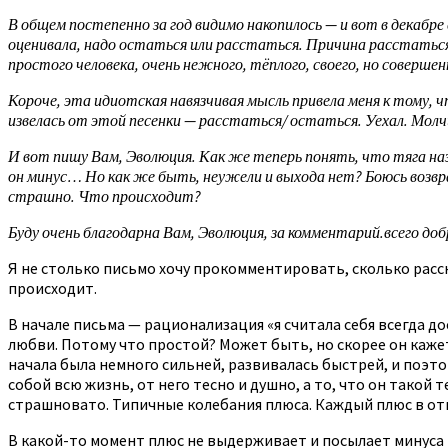
В общем постепенно за год видимо накопилось — и вот в декабре
оценивала, надо остаться или расстаться. Причина расстаться в
простого человека, очень нежного, тёплого, своего, но соверш
Короче, эта идиотская навязчивая мысль привела меня к тому, чт
извелась от этой песенки — расстаться/ остаться. Уехал. Мол
И вот пишу Вам, Эволюция. Как же теперь понять, что тяга наза
он минус… Но как же быть, неужели и выхода нет? Боюсь возвращ
страшно. Что происходит?
Буду очень благодарна Вам, Эволюция, за комментарий.всего доб
Я не столько письмо хочу прокомментировать, сколько расск
происходит.
В начале письма — рационализация «я считала себя всегда д
любви. Потому что простой? Может быть, но скорее он кажет
начала была немного сильней, развивалась быстрей, и поэто
собой всю жизнь, от него тесно и душно, а то, что он такой 
страшновато. Типичные колебания плюса. Каждый плюс в о
В какой-то момент плюс не выдерживает и посылает минуса 