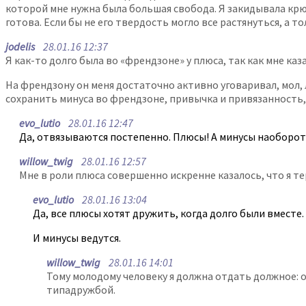
которой мне нужна была большая свобода. Я закидывала крючки
готова. Если бы не его твердость могло все растянуться, а то
jodelis
28.01.16 12:37
Я как-то долго была во «френдзоне» у плюса, так как мне казал
На френдзону он меня достаточно активно уговаривал, мол, л
сохранить минуса во френдзоне, привычка и привязанность, 
evo_lutio
28.01.16 12:47
Да, отвязываются постепенно. Плюсы! А минусы наоборот!
willow_twig
28.01.16 12:57
Мне в роли плюса совершенно искренне казалось, что я т
evo_lutio
28.01.16 13:04
Да, все плюсы хотят дружить, когда долго были вместе.
И минусы ведутся.
willow_twig
28.01.16 14:01
Тому молодому человеку я должна отдать должное: о
типадружбой.