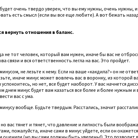
будет очень твердо уверен, что вы ему нужны, очень нужны, и
ать есть смысл (если вы все еще любите). А вот бежать назад 
я вернуть отношения в баланс.
а не тот человек, который вам нужен, иначе бы вас не отброс
ва связи и вся ответственность легла на вас. Это пройдет.
минусом, не лезьте к нему. Если на ваше «какдила?» он не отв
езьте, иначе минус может вовлечь вас в воронку, из которой в
 успокоитесь, но нет, все будет наоборот. У вас начнется дисс
дым днем минус будет вам казаться все более и более нужным 
ести вас с ума.
 минусу вообще. Будьте твердым. Расстались, значит расстали
 но вас тянет и тянет, что давление и липкость были воображ
ами, пожалуйста, иначе сами в минус уйдете, если он окажется
и и оценили (но вы сами должны быть уверены!). Это позволит