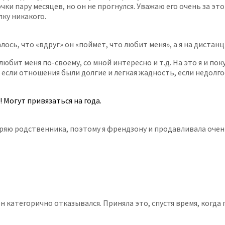
 пару месяцев, но он не прогнулся. Уважаю его очень за это до
лку никакого.
ось, что «вдруг» он «поймет, что любит меня», а я на дистанции,
юбит меня по-своему, со мной интересно и т.д. На это я и по
если отношения были долгие и легкая жадность, если недолго
 Могут привязаться на года.
еряю родственника, поэтому я френдзону и продавливала очен
н категорично отказывался. Приняла это, спустя время, когд