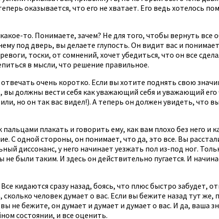
теперь оказывается, что его не хватает. Его ведь хотелось по
кое-то. Понимаете, зачем? Не для того, чтобы вернуть все об
 нему под дверь, вы делаете глупость. Он видит вас и понимае
тревоги, тоски, от сомнений, хочет убедиться, что он все сде
репиться в мысли, что решение правильное.
 отвечать очень коротко. Если вы хотите поднять свою значи
ад, вы должны вести себя как уважающий себя и уважающий ег
авили, но он так вас видел!). А теперь он должен увидеть, ч
 пальцами плакать и говорить ему, как вам плохо без него и 
е. С одной стороны, он понимает, что да, это все. Вы расстал
ьный диссонанс, у него начинает уезжать пол из-под ног. Толь
вы не были таким. И здесь он действительно пугается. И начин
Все кидаются сразу назад, боясь, что плюс быстро забудет, о
 сколько человек думает о вас. Если вы бежите назад тут же, 
ли вы не бежите, он думает и думает и думает о вас. И да, ва
йном состоянии, и все оценить.