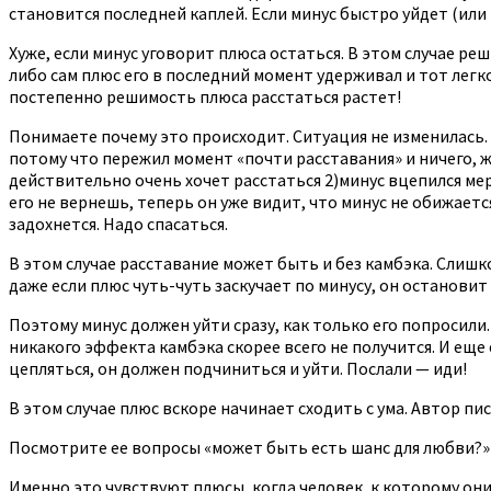
становится последней каплей. Если минус быстро уйдет (или
Хуже, если минус уговорит плюса остаться. В этом случае ре
либо сам плюс его в последний момент удерживал и тот легко 
постепенно решимость плюса расстаться растет!
Понимаете почему это происходит. Ситуация не изменилась. Д
потому что пережил момент «почти расставания» и ничего, ж
действительно очень хочет расстаться 2)минус вцепился мерт
его не вернешь, теперь он уже видит, что минус не обижаетс
задохнется. Надо спасаться.
В этом случае расставание может быть и без камбэка. Слиш
даже если плюс чуть-чуть заскучает по минусу, он остановит 
Поэтому минус должен уйти сразу, как только его попросили.
никакого эффекта камбэка скорее всего не получится. И еще 
цепляться, он должен подчиниться и уйти. Послали — иди!
В этом случае плюс вскоре начинает сходить с ума. Автор п
Посмотрите ее вопросы «может быть есть шанс для любви?» «н
Именно это чувствуют плюсы, когда человек, к которому он