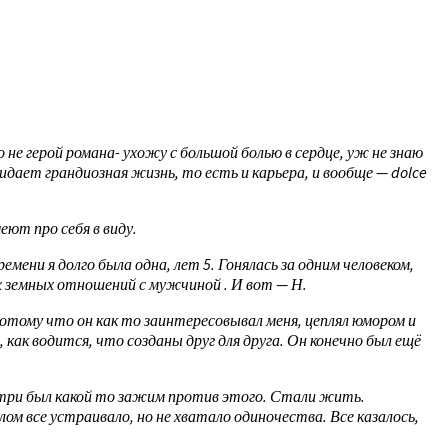
 не герой романа- ухожу с большой болью в сердце, уж не знаю
дает грандиозная жизнь, то есть и карьера, и вообще — dolce
ют про себя в виду.
мени я долго была одна, лет 5. Гонялась за одним человеком,
ых земных отношений с мужчиной . И вот — Н.
потому что он как то заинтересовывал меня, цеплял юмором и
как водится, что созданы друг для друга. Он конечно был ещё
внутри был какой то зажим против этого. Стали жить.
лом все устраивало, но не хватало одиночества. Все казалось,