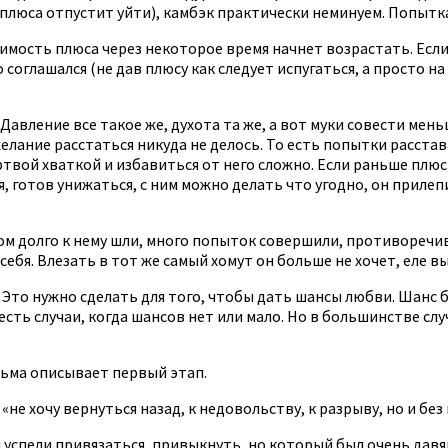
 плюса отпустит уйти), камбэк практически неминуем. Попытк
шимость плюса через некоторое время начнет возрастать. Если
соглашался (не дав плюсу как следует испугаться, а просто на
авление все такое же, духота та же, а вот муки совести мень
елание расстаться никуда не делось. То есть попытки расстав
вой хваткой и избавиться от него сложно. Если раньше плюс со
я, готов унижаться, с ним можно делать что угодно, он прилепи
ком долго к нему шли, много попыток совершили, противоречи
себя. Влезать в тот же самый хомут он больше не хочет, еле вы
 Это нужно сделать для того, чтобы дать шансы любви. Шанс б
есть случаи, когда шансов нет или мало. Но в большинстве сл
исьма описывает первый этап.
е хочу вернуться назад, к недовольству, к разрыву, но и без
и успели привязаться, привыкнуть, но который был очень дав