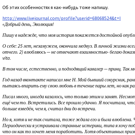
Об этих особенностях я как-нибудь тоже напишу.
http://www.livejournal.com/profile?userid=68068524&t=I
«Добрый день, Эволюция!
Пишу в надежде, что моя история покажется достойной опубли
О себе: 25 лет, незамужем, окончила медвуз. В личной жизни все
отчего. 2) влюбляюсь — не отвечают взаимностью- бегаю доказы
vita.
В том числе, естественно, и подходящий кавалер — принц. Так 
Год назад вконтакте написал мне Н. Мой бывший сокурсник, раньш
пытаясь впарить ему свою любовь в течение пары лет, но как р
Писал много, иногда казалось, что только этим и занят. Несмот
ещё чем то. Встретились. Все прошло удачно. Я посчитала, что 
больше взведён, чем я, считал дни до встречи.
Но я, хотя и не так считала, тоже ждала его и была влюблена. 
Периодически я устраивала странные истерики, типа я хочу побыт
что он как то хочет меня поработить. Хотя объективных призн