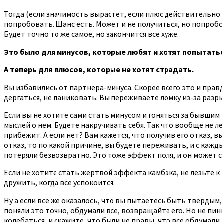
Тогда (если значимость вырастет, если плюс действительно 
попробовать. Шанс есть. Может и не получиться, но попробов
Будет точно то же самое, но закончится все хуже.
Это было для минусов, которые любят и хотят попытатьс
А теперь для плюсов, которые не хотят страдать.
Вы избавились от партнера-минуса. Скорее всего это и правд
дергаться, не паниковать. Вы переживаете ломку из-за разры
Если вы не хотите сами стать минусом и гоняться за бывшим 
мыслей о нем. Будете накручивать себя. Так что вообще не л
прибежит. А если нет? Вам кажется, что получив его отказ, вы
отказ, то по какой причине, вы будете переживать, и с каж
потеряли безвозвратно. Это тоже эффект поля, и он может св
Если не хотите стать жертвой эффекта камбэка, не лезьте к
дружить, когда все успокоится.
Ну а если все же оказалось, что вы пытаетесь быть твердым,
поняли это точно, обдумали все, возвращайте его. Но не пинг
колебаться, и скажите, что были не правы, что все обдумал