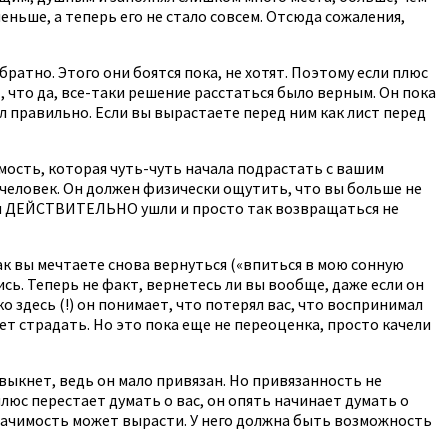
меньше, а теперь его не стало совсем. Отсюда сожаления,
ратно. Этого они боятся пока, не хотят. Поэтому если плюс
т, что да, все-таки решение расстаться было верным. Он пока
лал правильно. Если вы вырастаете перед ним как лист перед
мость, которая чуть-чуть начала подрастать с вашим
о человек. Он должен физически ощутить, что вы больше не
то вы ДЕЙСТВИТЕЛЬНО ушли и просто так возвращаться не
как вы мечтаете снова вернуться («впиться в мою сонную
ись. Теперь не факт, вернетесь ли вы вообще, даже если он
ко здесь (!) он понимает, что потерял вас, что воспринимал
ает страдать. Но это пока еще не переоценка, просто качели
твыкнет, ведь он мало привязан. Но привязанность не
плюс перестает думать о вас, он опять начинает думать о
ша значимость может вырасти. У него должна быть возможность