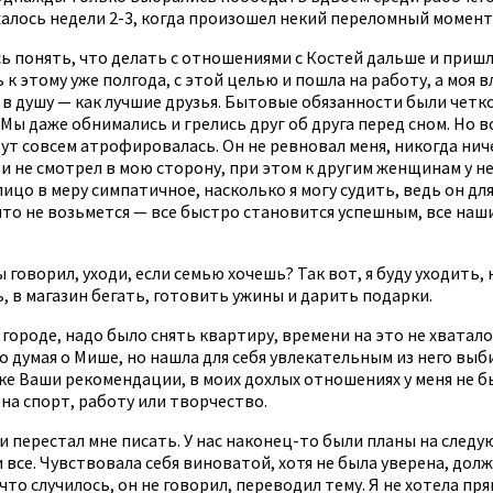
жалось недели 2-3, когда произошел некий переломный момент
ь понять, что делать с отношениями с Костей дальше и пришла 
 к этому уже полгода, с этой целью и пошла на работу, а моя
а в душу — как лучшие друзья. Бытовые обязанности были чет
ы даже обнимались и грелись друг об друга перед сном. Но вс
тут совсем атрофировалась. Он не ревновал меня, никогда ничег
 и не смотрел в мою сторону, при этом к другим женщинам у нег
ицо в меру симпатичное, насколько я могу судить, ведь он дл
за что не возьмется — все быстро становится успешным, все н
говорил, уходи, если семью хочешь? Так вот, я буду уходить, н
ь, в магазин бегать, готовить ужины и дарить подарки.
городе, надо было снять квартиру, времени на это не хватало,
о думая о Мише, но нашла для себя увлекательным из него выби
е Ваши рекомендации, в моих дохлых отношениях у меня не бы
на спорт, работу или творчество.
» и перестал мне писать. У нас наконец-то были планы на след
 все. Чувствовала себя виноватой, хотя не была уверена, должн
что случилось, он не говорил, переводил тему. Я не хотела п