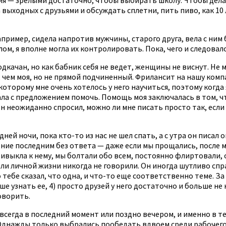
ыходных с друзьями и обсуждать сплетни, пить пиво, как 10 ле
например, сидела напротив мужчины, старого друга, вела с ним
лом, я вполне могла их контролировать. Пока, чего и следовал
одкачан, но как бабник себя не ведет, женщины не виснут. Не
 чем моя, но не прямой подчиненный. Фрилансит на нашу комп
торому мне очень хотелось у него научиться, поэтому когда я
сала с предложением помочь. Помощь моя заключалась в том, ч
н неожиданно спросил, можно ли мне писать просто так, если 
ней ночи, пока кто-то из нас не шел спать, а с утра он писал 
щение последним без ответа — даже если мы прощались, после
привыкла к нему, мы болтали обо всем, постоянно флиртовали,
ли личной жизни никогда не говорили. Он иногда шутливо спр
о тебе сказал, что одна, и что-то еще соответственно теме. За э
е узнать ее, 4) просто друзей у него достаточно и больше не н
оворить.
всегда в последний момент или поздно вечером, и именно в те
. Однажды только выбрались пообедать вдвоем среди рабочего