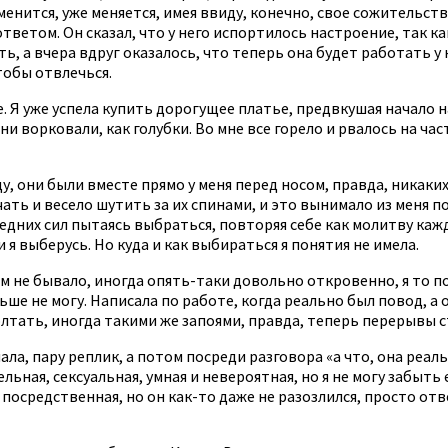
енится, уже меняется, имея ввиду, конечно, свое сожительство
ветом. Он сказал, что у него испортилось настроение, так к
ь, а вчера вдруг оказалось, что теперь она будет работать у н
тобы отвлечься.
 Я уже успела купить дорогущее платье, предвкушая начало на
ни ворковали, как голубки. Во мне все горело и рвалось на час
ду, они были вместе прямо у меня перед носом, правда, никак
ть и весело шутить за их спинами, и это вынимало из меня по
ледних сил пытаясь выбраться, повторяя себе как молитву каж
 я выберусь. Но куда и как выбираться я понятия не имела.
чем не бывало, иногда опять-таки довольно откровенно, я то 
е не могу. Написала по работе, когда реально был повод, а он 
болтать, иногда такими же запоями, правда, теперь перерывы 
чала, пару реплик, а потом посреди разговора «а что, она реал
льная, сексуальная, умная и невероятная, но я не могу забыть 
посредственная, но он как-то даже не разозлился, просто ответ