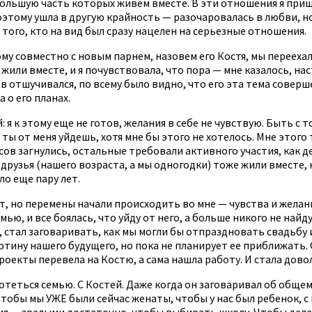
х, большую часть которых живем вместе. В эти отношения я пр
тому ушла в другую крайность — разочаровалась в любви, но 
того, кто на вид был сразу нацелен на серьезные отношения.
ому совместно с новым парнем, назовем его Костя, мы переехал
или вместе, и я почувствовала, что пора — мне казалось, нас
 отшучивался, по всему было видно, что его эта тема соверше
 о его планах.
я к этому еще не готов, желания в себе не чувствую. Быть с то
и ты от меня уйдешь, хотя мне бы этого не хотелось. Мне этог
есов загнулись, остальные требовали активного участия, как д
рузья (нашего возраста, а мы одногодки) тоже жили вместе, 
ло еще пару лет.
т, но перемены начали происходить во мне — чувства и желани
мью, и все боялась, что уйду от него, а больше никого не найд
 стал заговаривать, как мы могли бы отпраздновать свадьбу и
артину нашего будущего, но пока не планирует ее приближать.
проекты перевела на Костю, а сама нашла работу. И стала дов
теться семью. С Костей. Даже когда он заговаривал об общем 
 Чтобы мы УЖЕ были сейчас женаты, чтобы у нас был ребенок,
я — зрелыми достаточно, чтобы выбирать школу. Чтобы дела