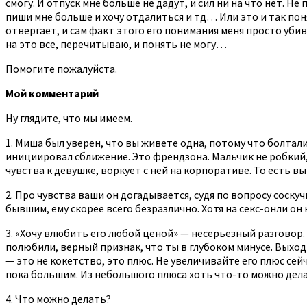
смогу. И отпуск мне больше не дадут, и сил ни на что нет. Н
пиши мне больше и хочу отдалиться и тд… Или это и так понят
отвергает, и сам факт этого его понимания меня просто убива
на это все, перечитываю, и понять не могу…
Помогите пожалуйста.
Мой комментарий
Ну глядите, что мы имеем.
1. Миша был уверен, что вы живете одна, потому что болтали
инициировал сближение. Это френдзона. Мальчик не робкий,
чувства к девушке, воркует с ней на корпоративе. То есть в
2. Про чувства ваши он догадывается, судя по вопросу соску
бывшим, ему скорее всего безразлично. Хотя на секс-онли он 
3. «Хочу влюбить его любой ценой» — несерьезный разговор.
полюбили, верный признак, что ты в глубоком минусе. Выход и
— это не кокетство, это плюс. Не увеличивайте его плюс сей
пока большим. Из небольшого плюса хоть что-то можно делат
4. Что можно делать?