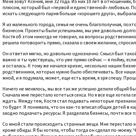
Меня зовут Ксения, мне 32 года. Из них 10 лет в отношения
плюсом, который был «первой и единственной» любовью. Поэ
искать следующего парня больше «хорошего друга», выбрала 
Я из маленького города, семья не очень благополучная, поэт
бизнесом. Проекты были успешными, мы уже довольно долго ж
Костя об этом никогда не говорил, на вопросы родственников
решила поговорить прямо, сказала о своем желании, спросила
Он ответил мягко, но довольно однозначно. Смысл был такой: 
важно и ты чувствуешь, что уже прямо сейчас — я пойму, есл
и осталась. К тому же начался кризис, несколько наших бизн
родственники, которых нужно было обеспечивать. Все наши д
мной, и я подумала, может, еще есть время, я зря спешу. Прош
Ничего не менялось, мы все так же успешно делили общий бы
Сначала мне перестало хотеться секса. Но я все еще хотела се
ждать. Между тем, Костя стал подавать некоторые признаки,
то будет. Я понимала, что он как-то вписал общих детей в к
заодно подкачать ресурсы. Я разделила бизнесы, почти все 
Со мной стали происходить странные вещи. Мне перестало хо
кроме обиды. Я бы хотела, чтобы тогда он сделал по-моему.
выбирали школу. Именно такими сейчас были наши отношени