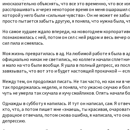
иносказательно объяснять, что все это временно, что все изм
расспрашивать и через некоторое время он меня ошарашил от
которой у него были «сильные чувства». Он не может ее забыт
просто пытается забыть другую, я поняла, что нужна была, ч
Но самое худшее ждало впереди, на новогоднем корпоративе.
познакомилась с ней, потом он сел с ней рядом и весь вечер о
сил пила и смеялась.
Моя жизнь превратилась в ад. На любимой работе я была в а
официально никак не светились, но коллеги начали сплетнича
и мало на что были вообще. Я ушла в полный депресс, из пос
завязывать, что вот это и будет настоящей прокачкой — если
Между тем, он продолжал писать. Не так часто, но как ни в 
так продержалась неделю, и поняла, что ужасно скучаю и больш
чуть не умерла так скучала и кучу смайликов. Опять начали 
Однажды в субботу я напилась. И тут он написал, сам. Я отве
кто, что, а потом пишет мне «знаешь, ты красивая, очаровате
дурацкое отвечала, потом снова ошибка, я написала, что она 
депрессию.