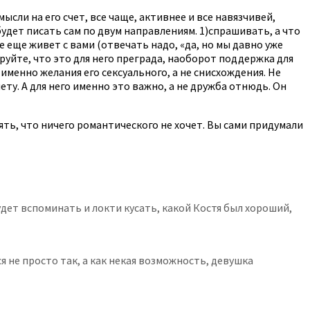
ысли на его счет, все чаще, активнее и все навязчивей,
будет писать сам по двум направлениям. 1)спрашивать, а что
е еще живет с вами (отвечать надо, «да, но мы давно уже
руйте, что это для него преграда, наоборот поддержка для
именно желания его сексуального, а не снисхождения. Не
ету. А для него именно это важно, а не дружба отнюдь. Он
нять, что ничего романтического не хочет. Вы сами придумали
дет вспоминать и локти кусать, какой Костя был хороший,
я не просто так, а как некая возможность, девушка