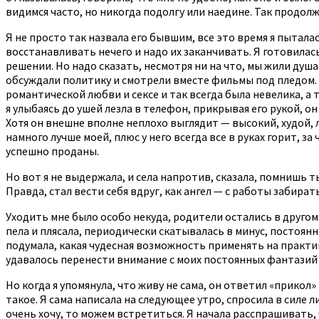
видимся часто, но никогда подолгу или наедине. Так продол
Я не просто так назвала его бывшим, все это время я пыталас
восстанавливать нечего и надо их заканчивать. Я готовилась
решении. Но надо сказать, несмотря ни на что, мы жили душ
обсуждали политику и смотрели вместе фильмы под пледом. М
романтической любви и сексе и так всегда была невелика, а 
я улыбаясь до ушей лезла в телефон, прикрывая его рукой, он
Хотя он внешне вполне неплохо выглядит — высокий, худой, л
намного лучше моей, плюс у него всегда все в руках горит, 
успешно проданы.
Но вот я не выдержала, и села напротив, сказала, помнишь ты 
Правда, стал вести себя вдруг, как ангел — с работы забират
Уходить мне было особо некуда, родители остались в другом 
пела и плясала, периодически скатывалась в минус, постоянн
подумала, какая чудесная возможность применять на практик
удавалось перенести внимание с моих постоянных фантазий 
Но когда я упомянула, что живу не сама, он ответил «прикол
такое. Я сама написала на следующее утро, спросила в силе ли
очень хочу, то можем встретиться. Я начала расспрашивать, 