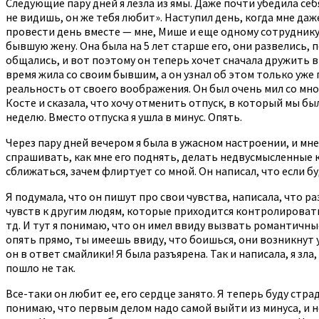
Следующие пару дней я лезла из ямы. Даже почти убедила себ
не видишь, он же тебя любит». Наступил день, когда мне даже
провести день вместе — мне, Мише и еще одному сотруднику.
бывшую жену. Она была на 5 лет старше его, они развелись, 
общались, и вот поэтому он теперь хочет сначала дружить в 
время жила со своим бывшим, а он узнал об этом только уже 
реальность от своего воображения. Он был очень мил со мной,
Косте и сказала, что хочу отменить отпуск, в который мы бы
неделю. Вместо отпуска я ушла в минус. Опять.
Через пару дней вечером я была в ужасном настроении, и мн
спрашивать, как мне его поднять, делать недвусмысленные к
сближаться, зачем флиртует со мной. Он написал, что если 
Я подумала, что он пишут про свои чувства, написала, что ра
чувств к другим людям, которые приходится контролировать п
тд. И тут я понимаю, что он имел ввиду вызвать романтичные ч
опять прямо, ты имеешь ввиду, что боишься, они возникнут 
он в ответ смайлики! Я была разъярена. Так и написала, я зла
пошло не так.
Все-таки он любит ее, его сердце занято. Я теперь буду страд
понимаю, что первым делом надо самой выйти из минуса, и н