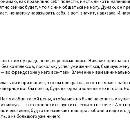
е понимаю, как правильно себя повести, и есть ли хоть малейши
но сейчас будет, что я с ним общаться не могу. Думаю, он пре
ет, ненавижу навязывать себя, а вот, значит, навязала. И наве
 вы с ним с утра до ночи, переписывались. Никаких признаков
 без комплексов, поскольку успел уже жениться, бывшую жену
ы — во френдозоне у него все-таки. Влечение к вам минимально
чилась ли и признанию, что вы прекрасна, но он не может забы
наверное мог бы пойти, будь вы одна и зови вы его в гости. Но
 Нет у любви такой цены, чтобы можно было накопить и купить
з минуса — в готовности отпустить, если он не хочет. А он по
час иллюзиями, будто он намекает вам про любовь и надо его д
ь, а из большого уже ничего.