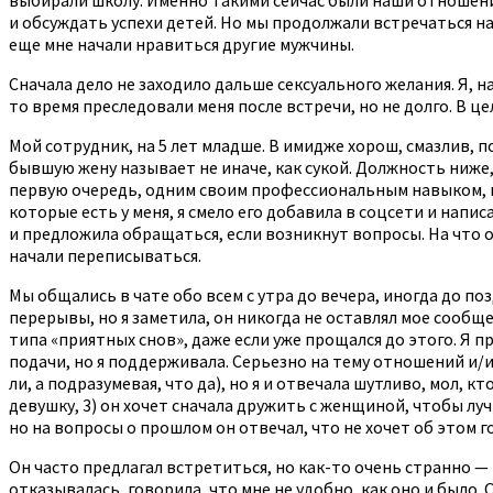
и обсуждать успехи детей. Но мы продолжали встречаться на в
еще мне начали нравиться другие мужчины.
Сначала дело не заходило дальше сексуального желания. Я, 
то время преследовали меня после встречи, но не долго. В це
Мой сотрудник, на 5 лет младше. В имидже хорош, смазлив, п
бывшую жену называет не иначе, как сукой. Должность ниже,
первую очередь, одним своим профессиональным навыком, ко
которые есть у меня, я смело его добавила в соцсети и напи
и предложила обращаться, если возникнут вопросы. На что о
начали переписываться.
Мы общались в чате обо всем с утра до вечера, иногда до позд
перерывы, но я заметила, он никогда не оставлял мое сооб
типа «приятных снов», даже если уже прощался до этого. Я 
подачи, но я поддерживала. Серьезно на тему отношений и/и
ли, а подразумевая, что да), но я и отвечала шутливо, мол, кт
девушку, 3) он хочет сначала дружить с женщиной, чтобы лучш
но на вопросы о прошлом он отвечал, что не хочет об этом г
Он часто предлагал встретиться, но как-то очень странно — 
отказывалась, говорила, что мне не удобно, как оно и было