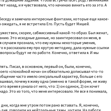
т назад, и я чувствовала, что начинаю винить его за это. А
 беседу и замечала интересные фантазии, которые еще какое-
о ожидать, я не встретила Его. Пусть будет Мишей.
 мужествен, скорее, сабмиссивный какой-то образ. Был женат,
анию. Это исходные данные, но заинтересовал он меня, в
 случаем прознала, что ему нужны некоторые умения,
то я рассказала ему про крутую методику, дала нужные ссылки
вопросы будут не по работе. Конечно, ответила я. И мы
опять. Писал, в основном, первый он, были, конечно,
 моего «спокойной ночи» он обязательно дописывал что-то
 общение часто имело сексуальный характер, больше с его
ашивал, почему я живу одна (именно в такой форме, не живу
то время я узнала от него, что: 1) он одинок, 2) он хочет
адо. Это из того, что меня интересовало. Не все я понимала,
 дни, когда мне утром потом рано вставать. Я, конечно,
 дня, говорили на нейтральные темы, шутили. На работе