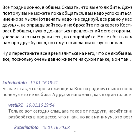
Все традиционно, в общем. Сказать, что вы его любите. Даже 
поэтому вы не можете пока общаться, вам надо успокоиться. 
именно за мысли (отвечать надо «не садируй, все равно у нас
друзья», не оправдывайтесь и не бросайте пока своего Кост
вас). В общем, нужно дождаться предложений с его стороны. 
уверена, что вы справитесь, но попробуйте. Может быть немн
вам про дружбу плел, потому что желания не чувствовал.
Ну и перестаньте все время злиться на него, что он якобы в
все, поскольку очень давно живете на сухом пайке, а он так…
katerinafoto
19.01.16 19:41
Бывает так, что бросит женщина Костю ради мутных отношени
почему я его не любила. А друзья напомнят, как в один голо
vestlik1
19.01.16 19:54
Только вот сегодня слышала такое от подруги, насчёт сини
разберётся в процессе, что и как, но как минимум, это в
katerinafoto
19.01.16 20:03