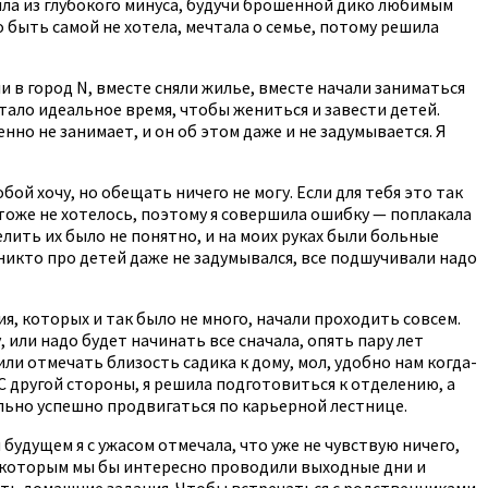
ишла из глубокого минуса, будучи брошенной дико любимым
быть самой не хотела, мечтала о семье, потому решила
и в город N, вместе сняли жилье, вместе начали заниматься
тало идеальное время, чтобы жениться и завести детей.
нно не занимает, и он об этом даже и не задумывается. Я
бой хочу, но обещать ничего не могу. Если для тебя это так
о тоже не хотелось, поэтому я совершила ошибку — поплакала
елить их было не понятно, и на моих руках были больные
никто про детей даже не задумывался, все подшучивали надо
я, которых и так было не много, начали проходить совсем.
у, или надо будет начинать все сначала, опять пару лет
ли отмечать близость садика к дому, мол, удобно нам когда-
 С другой стороны, я решила подготовиться к отделению, а
ольно успешно продвигаться по карьерной лестнице.
будущем я с ужасом отмечала, что уже не чувствую ничего,
 с которым мы бы интересно проводили выходные дни и
ть домашние задания. Чтобы встречаться с родственниками