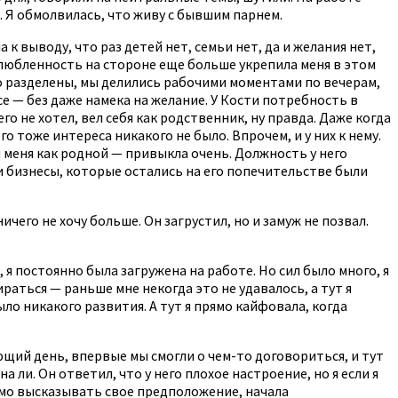
. Я обмолвилась, что живу с бывшим парнем.
к выводу, что раз детей нет, семьи нет, да и желания нет,
 влюбленность на стороне еще больше укрепила меня в этом
ко разделены, мы делились рабочими моментами по вечерам,
е — без даже намека на желание. У Кости потребность в
о не хотел, вел себя как родственник, ну правда. Даже когда
о тоже интереса никакого не было. Впрочем, и у них к нему.
я меня как родной — привыкла очень. Должность у него
аши бизнесы, которые остались на его попечительстве были
ичего не хочу больше. Он загрустил, но и замуж не позвал.
 я постоянно была загружена на работе. Но сил было много, я
раться — раньше мне некогда это не удавалось, а тут я
ло никакого развития. А тут я прямо кайфовала, когда
ующий день, впервые мы смогли о чем-то договориться, и тут
а ли. Он ответил, что у него плохое настроение, но я если я
рямо высказывать свое предположение, начала