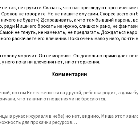
не так, не грузите. Сказать, что вас преследуют эротические м
Сроков не говорите. Но не пишите ему сами. Скорее всего он 
 ничего не будет») 2)спрашивать, а что там бывший парень, вс
ю, ради Миши его бросать не нужно, слишком рано, не фантази
Самой не тянуть, не намекать, не предлагать. Дождаться надо 
ого раскачаете его влечение. Пока очень мало у него, почти н
ам голову морочит. Он не морочит. Он довольно прямо дает по
 у него пока ни влечения нет, ни отторжения.
Комментарии
й, потом Костя женится на другой, ребёнка родит, а дама бу
с кричали, что такими отношениями не бросаются.
цы в руках и журавля в небе) но нет, видимо, Миша этот явилс
озможность для прокачки ресурсов…