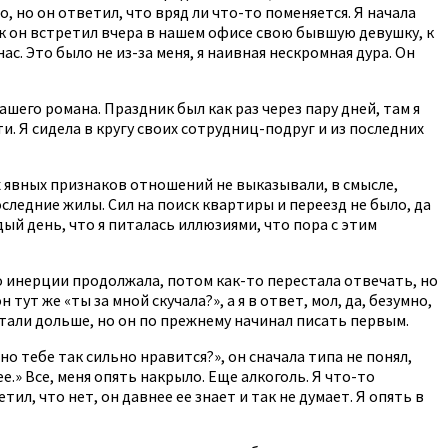
, но он ответил, что вряд ли что-то поменяется. Я начала
ак он встретил вчера в нашем офисе свою бывшую девушку, к
ас. Это было не из-за меня, я наивная нескромная дура. Он
шего романа. Праздник был как раз через пару дней, там я
ти. Я сидела в кругу своих сотрудниц-подруг и из последних
их явных признаков отношений не выказывали, в смысле,
следние жилы. Сил на поиск квартиры и переезд не было, да
дый день, что я питалась иллюзиями, что пора с этим
по инерции продолжала, потом как-то перестала отвечать, но
тут же «ты за мной скучала?», а я в ответ, мол, да, безумно,
стали дольше, но он по прежнему начинал писать первым.
ьно тебе так сильно нравится?», он сначала типа не понял,
ее.» Все, меня опять накрыло. Еще алкоголь. Я что-то
ил, что нет, он давнее ее знает и так не думает. Я опять в