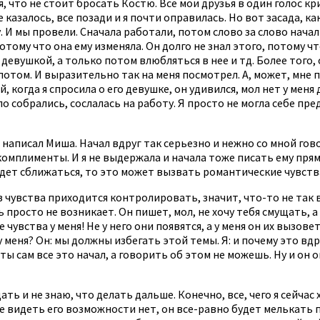
я, что не стоит бросать Костю. Все мои друзья в один голос 
 казалось, все позади и я почти оправилась. Но вот засада, к
 И мы провели. Сначала работали, потом слово за слово нача
потому что она ему изменяла. Он долго не знал этого, потому 
девушкой, а только потом влюбляться в нее и тд. Более того, 
потом. И выразительно так на меня посмотрел. А, может, мне по
 когда я спросила о его девушке, он удивился, мол нет у меня
ло собрались, сослалась на работу. Я просто не могла себе пр
е написал Миша. Начал вдруг так серьезно и нежно со мной го
омплименты. И я не выдержала и начала тоже писать ему прямо
будет сближаться, то это может вызвать романтические чувст
з чувства приходится контролировать, значит, что-то не так в
росто не возникает. Он пишет, мол, не хочу тебя смущать, а 
увства у меня! Не у него они появятся, а у меня он их вызовет!
у меня? Он: мы должны избегать этой темы. Я: и почему это в
, ты сам все это начал, а говорить об этом не можешь. Ну и он 
ать и не знаю, что делать дальше. Конечно, все, чего я сейчас
е видеть его возможности нет, он все-равно будет мелькать п