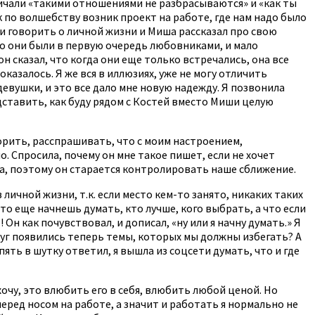
кричали «такими отношениями не разбрасываются» и «как ты
ак по волшебству возник проект на работе, где нам надо было
ли говорить о личной жизни и Миша рассказал про свою
что они были в первую очередь любовниками, и мало
он сказал, что когда они еще только встречались, она все
казалось. Я же вся в иллюзиях, уже не могу отличить
 девушки, и это все дало мне новую надежду. Я позвонила
едставить, как буду рядом с Костей вместо Миши целую
ворить, расспрашивать, что с моим настроением,
. Спросила, почему он мне такое пишет, если не хочет
ва, поэтому он старается контролировать наше сближение.
 личной жизни, т.к. если место кем-то занято, никаких таких
то еще начнешь думать, кто лучше, кого выбрать, а что если
 Он как почувствовал, и дописал, «ну или я начну думать.» Я
друг появились теперь темы, которых мы должны избегать? А
опять в шутку ответил, я вышла из соцсети думать, что и где
 хочу, это влюбить его в себя, влюбить любой ценой. Но
еред носом на работе, а значит и работать я нормально не