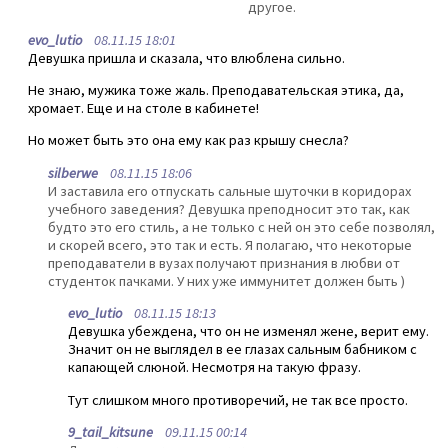
другое.
evo_lutio
08.11.15 18:01
Девушка пришла и сказала, что влюблена сильно.
Не знаю, мужика тоже жаль. Преподавательская этика, да,
хромает. Еще и на столе в кабинете!
Но может быть это она ему как раз крышу снесла?
silberwe
08.11.15 18:06
И заставила его отпускать сальные шуточки в коридорах
учебного заведения? Девушка преподносит это так, как
будто это его стиль, а не только с ней он это себе позволял,
и скорей всего, это так и есть. Я полагаю, что некоторые
преподаватели в вузах получают признания в любви от
студенток пачками. У них уже иммунитет должен быть )
evo_lutio
08.11.15 18:13
Девушка убеждена, что он не изменял жене, верит ему.
Значит он не выглядел в ее глазах сальным бабником с
капающей слюной. Несмотря на такую фразу.
Тут слишком много противоречий, не так все просто.
9_tail_kitsune
09.11.15 00:14