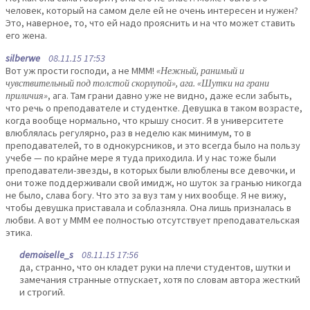
человек, который на самом деле ей не очень интересен и нужен?
Это, наверное, то, что ей надо прояснить и на что может ставить
его жена.
silberwe
08.11.15 17:53
Вот уж прости господи, а не МММ!
«Нежный, ранимый и
чувствительный под толстой скорлупой», ага. «Шутки на грани
приличия»
, ага. Там грани давно уже не видно, даже если забыть,
что речь о преподавателе и студентке. Девушка в таком возрасте,
когда вообще нормально, что крышу сносит. Я в университете
влюблялась регулярно, раз в неделю как минимум, то в
преподавателей, то в однокурсников, и это всегда было на пользу
учебе — по крайне мере я туда приходила. И у нас тоже были
преподаватели-звезды, в которых были влюблены все девочки, и
они тоже поддерживали свой имидж, но шуток за гранью никогда
не было, слава богу. Что это за вуз там у них вообще. Я не вижу,
чтобы девушка приставала и соблазняла. Она лишь призналась в
любви. А вот у МММ ее полностью отсутствует преподавательская
этика.
demoiselle_s
08.11.15 17:56
да, странно, что он кладет руки на плечи студентов, шутки и
замечания странные отпускает, хотя по словам автора жесткий
и строгий.