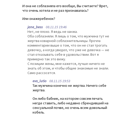
И она не соблазняла его вообще, Вы считаете? Врет,
что очень хотела и не раз признавалась?
Или онажеребенок?
jane_bess
08.11.15 19:46
Нет, не плохо. Я ведь не ханжа.
Оба соблазняли. Я лишь о том, что мужчина тут не
жертва коварной соблазнительницы. Прочла
комментарии выше о том, что он не стал трогать
девочку, а когда увидел, что уже не девочка — не
стал отказывать себе в удовольствии. Вот я
примерно так это вижу.
С позиции жены, мне кажется, лучше ничего не
знать об этом, и чтобы общие знакомые не знали.
Само рассосется.
evo_lutio
08.11.15 19:53
Так мужчина конечно не жертва. Ничего себе
жертва.
Он либо бабник, на котором совсем печать
негде ставить, либо недавно сбрендивший на
сексуальной почве, но очень всем довольный
кобель.