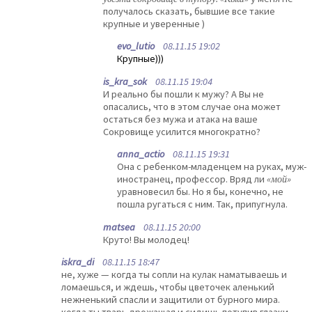
получалось сказать, бывшие все такие
крупные и уверенные )
evo_lutio
08.11.15 19:02
Крупные)))
is_kra_sok
08.11.15 19:04
И реально бы пошли к мужу? А Вы не
опасались, что в этом случае она может
остаться без мужа и атака на ваше
Сокровище усилится многократно?
anna_actio
08.11.15 19:31
Она с ребенком-младенцем на руках, муж-
иностранец, профессор. Вряд ли
«мой»
уравновесил бы. Но я бы, конечно, не
пошла ругаться с ним. Так, припугнула.
matsea
08.11.15 20:00
Круто! Вы молодец!
iskra_di
08.11.15 18:47
не, хуже — когда ты сопли на кулак наматываешь и
ломаешься, и ждешь, чтобы цветочек аленький
нежненький спасли и защитили от бурного мира.