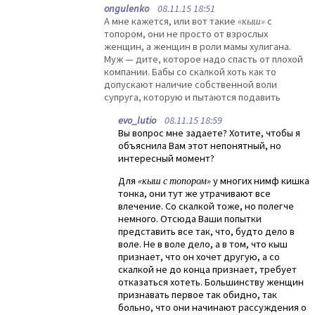
ongulenko
08.11.15 18:51
А мне кажется, или вот такие
«кыш»
с
топором, они не просто от взрослых
женщин, а женщин в роли мамы хулигана.
Муж — дите, которое надо спасть от плохой
компании. Бабы со скалкой хоть как то
допускают наличие собственной воли
супруга, которую и пытаются подавить
evo_lutio
08.11.15 18:59
Вы вопрос мне задаете? Хотите, чтобы я
объяснила Вам этот непонятный, но
интересный момент?
Для
«кыш с топором»
у многих нимф кишка
тонка, они тут же утрачивают все
влечение. Со скалкой тоже, но полегче
немного. Отсюда Ваши попытки
представить все так, что, будто дело в
воле. Не в воле дело, а в том, что кыш
признает, что он хочет другую, а со
скалкой не до конца признает, требует
отказаться хотеть. Большинству женщин
признавать первое так обидно, так
больно, что они начинают рассуждения о