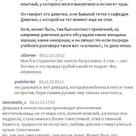
опытный, у которого мозги выключило и он несет чушь.
Он говорит это девочке, а не бывалой тетке с кафедре.
Девочке, с которой на тот момент еще не спал.
Хотя, может быть, там был контекст приличней, ну
например девчонки долго обсуждали какие женщины
хороши, какие нехороши, и он ляпнул. Но если посреди
учебного разговора такое вот
«а кстати!»
, то дело плохо.
silberwe
08.11.15 18:12
Мне б в студенчество снесло безусловно. А счас — нет.
Потому и что правда грубый какой-то подкат. Фи,
неуважуха.
podolianka
08.11.15 20:11
не удержался. вот девушка, которая влюблена в него и тоже
не против, бери голыми руками. ему сильно захотелось.
demoiselle_s
08.11.15 17:53
Девушка в начале письма производит впечатление
мечтательницы, не от мира сего, полной иллюзий, а в конце она
подросла, стала немного более совестливой, ответственной.
Кажется, трудности её не пугают, любовь для неё стимул учиться
лучше. Спонтанная.
Но, как она сама говорит, она его не знает. Может быть это