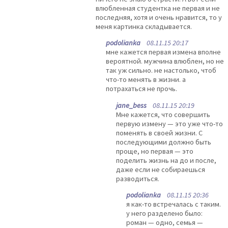
влюбленная студентка не первая и не
последняя, хотя и очень нравится, то у
меня картинка складывается.
podolianka
08.11.15 20:17
мне кажется первая измена вполне
вероятной. мужчина влюблен, но не
так уж сильно. не настолько, чтоб
что-то менять в жизни. а
потрахаться не прочь.
jane_bess
08.11.15 20:19
Мне кажется, что совершить
первую измену — это уже что-то
поменять в своей жизни. С
последующими должно быть
проще, но первая — это
поделить жизнь на до и после,
даже если не собираешься
разводиться.
podolianka
08.11.15 20:36
я как-то встречалась с таким.
у него разделено было:
роман — одно, семья —