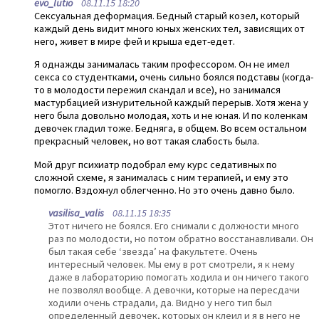
evo_lutio
08.11.15 18:20
Сексуальная деформация. Бедный старый козел, который
каждый день видит много юных женских тел, зависящих от
него, живет в мире фей и крыша едет-едет.
Я однажды занималась таким профессором. Он не имел
секса со студентками, очень сильно боялся подставы (когда-
то в молодости пережил скандал и все), но занимался
мастурбацией изнурительной каждый перерыв. Хотя жена у
него была довольно молодая, хоть и не юная. И по коленкам
девочек гладил тоже. Бедняга, в общем. Во всем остальном
прекрасный человек, но вот такая слабость была.
Мой друг психиатр подобрал ему курс седативных по
сложной схеме, я занималась с ним терапией, и ему это
помогло. Вздохнул облегченно. Но это очень давно было.
vasilisa_valis
08.11.15 18:35
Этот ничего не боялся. Его снимали с должности много
раз по молодости, но потом обратно восстанавливали. Он
был такая себе ‘звезда’ на факультете. Очень
интересный человек. Мы ему в рот смотрели, я к нему
даже в лабораторию помогать ходила и он ничего такого
не позволял вообще. А девочки, которые на пересдачи
ходили очень страдали, да. Видно у него тип был
определенный девочек, которых он клеил и я в него не