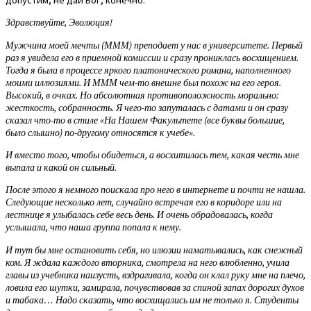
Здравствуйте, Эволюция!
Мужчина моей мечты (МММ) преподает у нас в университете. Первый
раз я увидела его в приемной комиссии и сразу прониклась восхищением.
Тогда я была в процессе яркого платонического романа, наполненного
моими иллюзиями. И МММ чем-то внешне был похож на его героя.
Высокий, в очках. Но абсолютная противоположность морально:
жесткость, собранность. Я чего-то запуталась с датами и он сразу
сказал что-то в стиле «На Нашем Факультете (все буквы большие,
было слышно) по-другому относятся к учебе».
И вместо того, чтобы обидеться, а восхитилась тем, какая честь мне
выпала и какой он сильный.
После этого я немного поискала про него в интернете и почти не нашла.
Следующие несколько лет, случайно встречая его в коридоре или на
лестнице я улыбалась себе весь день. И очень обрадовалась, когда
услышала, что наша группа попала к нему.
И тут бы мне остановить себя, но илюзии наматывались, как снежный
ком. Я ждала каждого вторника, смотрела на него влюбленно, учила
главы из учебника наизусть, вздрагивала, когда он клал руку мне на плечо,
ловила его шутки, замирала, почувствовав за спиной запах дорогих духов
и табака… Надо сказать, что восхищались им не только я. Студенты