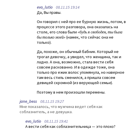
evo_lutio
08.11.15 19:14
Да, Вы правы.
Он говорил с ней про ее бурную жизнь, потом, в
процессе этого разговора, она оказалась на
столе, его слова были
«будь я свободен, ты была
бы только моей»
(намек, что сейчас она не
только).
Да, похоже, он обычный бабник. Который не
трогал девочку, а увидел, что женщина, так и
ладно. А она, возможно, стала вести себя
совсем раскованно. И в одежде тоже, она
только про ежик волос упомянула, но наверное
там весь стиль сменился, а пришла совсем
девицей скромной (из верующей семьи).
Поэтому в нем произошли перемены.
jane_bess
08.11.15 19:27
Мне показалось, что мужчина ведет себя как
соблазнитель, а не девушка.
evo_lutio
08.11.15 19:41
А вести себя как соблазнительница — это плохо?