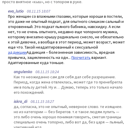
просто внятное
«кыш»
, но с топором в руке.
evo_lutio
08.11.15 18:07
Про женщин со влажными глазами, которые хороши в постели,
это даже не опытный подкат, для опытного слишком сальный и
откровенный. Это подкат пьяного бабника, навскидку. А если
нет, то не очень опытного, недавно еще чопорного мужика,
которому внезапно крышу радикально снесло, не обязательно
к этой девочке, а вообще в этот период, может возраст, может
еще что. Такой неадаптированный к сексуальной
аддикции
Аддикция – болезненная зависимость, вредная
привычка, зацикленность на одн...
Прочитать
вариант.
Адаптированные куда тоньше.
ongulenko
08.11.15 18:24
Как то неожиданно сам для себя дал себе разрешение.
Период, когда жена отвлеклась, может где то пренебрегла
им в пользу детей. Ну и… Думаю, теперь это только начало
его похождений.
iskra_di
08.11.15 18:27
да, согласна, это не опытный, неверное слово. те изящнее.
но из категории — без берегов. т.е такое людям лупить —
это либо очень хорошо понимая говорить, сметая границы
специально очень топорно, либо вот да, без царя — пьяный,
улетевший итд.