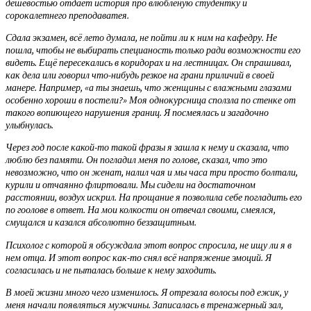
дешевостью отдает история про влюбленую студентку и
сорокалетнего преподаватея.
Сдала экзамен, всё лето думала, не пойти ли к ним на кафедру. Не
пошла, чтобы не выбирать специаность только ради возможности его
видеть. Ещё пересекались в коридорах и на лестницах. Он спрашивал,
как дела или говорил что-нибудь резкое на грани приличий в своей
манере. Например, «а ты знаешь, что женщины с влажными глазами
особенно хороши в постели?» Моя однокурсница сползла по стенке от
такого вопиющего нарушения границ. Я посмеялась и загадочно
улыбнулась.
Через год после какой-то такой фразы я зашла к нему и сказала, что
люблю без памяти. Он погладил меня по голове, сказал, что это
невозможно, что он женат, налил чая и мы часа три просто болтали,
курили и отчаянно флиртовали. Мы сидели на достаточном
расстоянии, воздух искрил. На прощание я позволила себе погладить его
по гоолове в ответ. На мои колкости он отвечал своими, смеялся,
смущался и казался абсолютно беззащитным.
Психолог с которой я обсуждала этот вопрос спросила, не ищу ли я в
нем отца. И этот вопрос как-то снял всё напряжение эмоций. Я
согласилась и не пыталась больше к нему заходить.
В моей жизни много чего изменилось. Я отрезала волосы под ежик, у
меня начали появляться мужчины. Записалась в тренажерный зал,