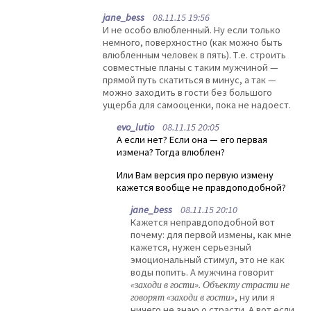
jane_bess
08.11.15 19:56
И не особо влюбленный. Ну если только
немного, поверхностно (как можно быть
влюбленным человек в пять). Т.е. строить
совместные планы с таким мужчиной —
прямой путь скатиться в минус, а так —
можно заходить в гости без большого
ущерба для самооценки, пока не надоест.
evo_lutio
08.11.15 20:05
А если нет? Если она — его первая
измена? Тогда влюблен?
Или Вам версия про первую измену
кажется вообще не правдоподобной?
jane_bess
08.11.15 20:10
Кажется неправдоподобной вот
почему: для первой измены, как мне
кажется, нужен серьезный
эмоциональный стимул, это не как
воды попить. А мужчина говорит
«заходи в гости». Объекту страсти не
говорят «заходи в гости»
, ну или я
ничего не знаю о страсти. А вот если