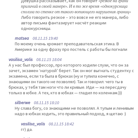
Девушка рассказывает, как он говорит
«резкое на грани
приличий в своей манере». И в то же время «однокурсница
сползла по стенке от такого вопиющего нарушения границ»
Либо говорить резкое – это вовсе не его манера, либо
автор письма фантазирует насчёт реакции
однокурсницы.
matsea
08.11.15 19:40
По моему очень хромает преподавательская этика. В
Америке за одну фразу про постель с работы бы погнали
vasilisa_valis
08.11.15 18:04
А у нас был профессор, про которого ходили слухи, что он за
зачет, экзамен ‘натурой’ берет. Так он мог выгнать студентку с
экзамена, если та была в брюках (ну и тупила конечно, с
знающими он такого не позволял). Так и говорил: чего ты в
брюках, у тебя там ноги что ли кривые. Иди — на пересдачу
только в юбке. А тех, кто в юбках — гладил по коленкам.)))
silberwe
08.11.15 18:10
Ну слава богу, со знающими не позволял. А тупым и ленивым
надо в юбках ходить, это правильный подход, я щетаю :)
vasilisa_valis
08.11.15 18:42
гг) да.