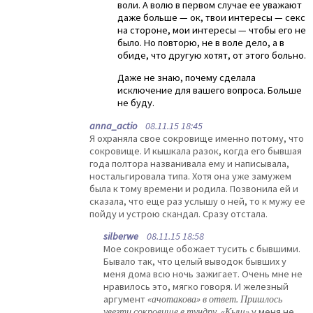
воли. А волю в первом случае ее уважают
даже больше — ок, твои интересы — секс
на стороне, мои интересы — чтобы его не
было. Но повторю, не в воле дело, а в
обиде, что другую хотят, от этого больно.
Даже не знаю, почему сделала
исключение для вашего вопроса. Больше
не буду.
anna_actio
08.11.15 18:45
Я охраняла свое сокровище именно потому, что
сокровище. И кышкала разок, когда его бывшая
года полтора названивала ему и написывала,
ностальгировала типа. Хотя она уже замужем
была к тому времени и родила. Позвонила ей и
сказала, что еще раз услышу о ней, то к мужу ее
пойду и устрою скандал. Сразу отстала.
silberwe
08.11.15 18:58
Мое сокровище обожает тусить с бывшими.
Бывало так, что целый выводок бывших у
меня дома всю ночь зажигает. Очень мне не
нравилось это, мягко говоря. И железный
аргумент
«ачотакова» в ответ. Пришлось
увезти сокровище в тундру. «Кыш»
у меня не