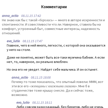
Комментарии
anna_actio
08.11.15 17:42
Не знаю как бы с такой
«боролась»
— много в авторе искренности и
спонтанности. И совестливости что ли. Наверное, ставила бы на
комфорт, устроенный быт, совместные интересы, надежность
отношений.
evo_lutio
08.11.15 17:47
Главное, чего в ней много, легкости, с которой она оказывается
у него на столе.
Даже не понятно, может быть все-таки мужчина бабник. А если
нет, то, наверное, он реально влюблен.
Но она его не уведет. Найдет себе мальчика. И он остынет.
anna_actio
08.11.15 18:08
Почему-то тоже показалось, что опытный ловелас МММ, вот
эти все его
«женщины с влажными глазами»
. Мне б в
студенчестве тоже крышу снесло. Да и сейчас тоже,
возможно.
evo_lutio
08.11.15 18:11
Либо совсем разнузданный, без берегов, либо не очень