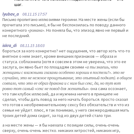
шаг.
lyubav_a
08.11.15 17:57
Письмо пропитано иллюзиями героини. На месте жены (если бы
прочитала это письмо), я бы не беспокоилась по поводу данного
конкретного
«романа»
. Но поняла бы, что эпизод явно не первый и
не последний.
iskra_di
08.11.15 18:03
бороться за кого конкретно? нет ощущения, что автор хоть что-то
внятное о нем знает, кроме внешних признаков — образа и
статуса. соблазнила (хотя я совсем в этом не уверена, что это ее
заслуга, он явно бьет по площадям своими
«а ты знаешь, что
женщины с влажными глазами особенно хороши в постели?». это не
случайно, это не нежное прощупывание, это опытный подкат). в общем
совпало, что это ее образ дракона и с ним был секс, да, но тут вот
ровно тот самый «секс не повод для женитьбы»
. она сама осознает,
что там клубок иллюзий, да и мужчина ничего в принципе не
сделал, чтобы дать повод за него начать бороться. просто сказал
что готов к необременительному сексу без обязательств и что из
семьи не уйдет. плюс, я так понимаю, у него свежеродившая мать
троих детей дома сидит, за год из двух детей стало три.
а на месте жены — я бы наехала с позиции силы, очень-очень
сверху, очень-очень жестко. никаких хитростей, никаких игр,