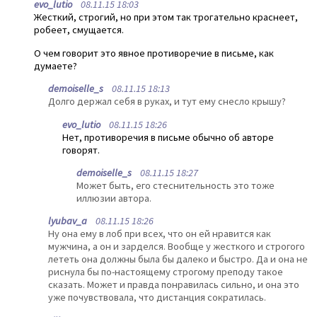
evo_lutio
08.11.15 18:03
Жесткий, строгий, но при этом так трогательно краснеет,
робеет, смущается.
О чем говорит это явное противоречие в письме, как
думаете?
demoiselle_s
08.11.15 18:13
Долго держал себя в руках, и тут ему снесло крышу?
evo_lutio
08.11.15 18:26
Нет, противоречия в письме обычно об авторе
говорят.
demoiselle_s
08.11.15 18:27
Может быть, его стеснительность это тоже
иллюзии автора.
lyubav_a
08.11.15 18:26
Ну она ему в лоб при всех, что он ей нравится как
мужчина, а он и зарделся. Вообще у жесткого и строгого
лететь она должны была бы далеко и быстро. Да и она не
риснула бы по-настоящему строгому преподу такое
сказать. Может и правда понравилась сильно, и она это
уже почувствовала, что дистанция сократилась.