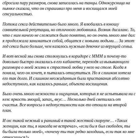
сбросила пару размеров, снова записалась на танцы. Однокурсница на
пьянке сказала, что он спрашивал про меня и восхищался моей
сексуальностью.
Потока секса действительно было много. Я влюбилась в юношу
сомнительной репутации, но отличного любовника. Возник дисаланс. То,
что с ним ничего не сложится было понятно, но он очень много мне дал:
я продолжала заниматься собой, общатся с новыми людьми… За этот
год секса было больше, чем казалось нужным девочке из верущей семьи.
И вот весной мы снова столкнулись в коридоре с МММ и почему-то
довольно быстро оказались в его кабинете, переходя из вызывающего
разговора о моей жизни к страстной любви у него на столе. Когда я
поняла, чего он хочет, я пыталась отшутиться. Но я слишком хотела
его так долго. И слишком неожиданным были приставания абсолтно
недоступного, как казалось раньше, объекта восхищения.
Было очень много нежности и ощущения, которых я не испытывала ни с
кем: яркость эмоций, запах,, вкус… Несколько дней светилась от
счастья. Все вопросы о недопустимости как-то отошли на второй
план.
И он: такой нежный и ранимый в такой жесткой скорлупе… «Таких
женщин, как ты, я никогда не встречал», «если бы я был свободен, ты
бы была только моей», «почему ты так редко заходишь, если так ко мне
относишься?»