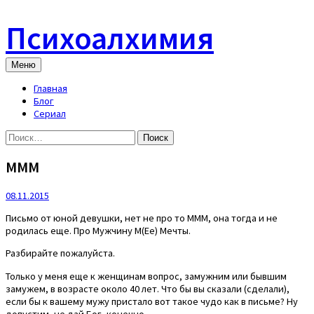
Skip
to
Психоалхимия
content
Меню
Главная
Блог
Сериал
Найти:
МММ
08.11.2015
Письмо от юной девушки, нет не про то МММ, она тогда и не
родилась еще. Про Мужчину М(Ее) Мечты.
Разбирайте пожалуйста.
Только у меня еще к женщинам вопрос, замужним или бывшим
замужем, в возрасте около 40 лет. Что бы вы сказали (сделали),
если бы к вашему мужу пристало вот такое чудо как в письме? Ну
допустим, не дай Бог, конечно.