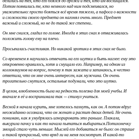
делились на тех, кто его боялся до дрожи и тех, кто им восхищался.
Потом появились те, кто немного над ним подсмеивался, но
уважительно: просто бояться всё время тяжело, а пафоса о важности
и сложности своего предмета он нагонял очень много. Предмет
важный и сложный, но не до такой же степени..
Он мне снился, гладил по голове. Иногда в этих снах я отваживалась
положить голову ему на плечо.
Просыпалась счастливая. Но никакой эротики в этих снах не было.
Со временем я научилась отвечать на его шутки и быть наглее: ему это
откровенно нравилось, хотя и смущало его. Например, на одном из
коллоквиумов на вопрос, почему я так зажата и запинаюсь, я честно
ответила, что он мне очень интересен, как мужчина. Он очень
трогательно смутился, остальные подумали, что это шутко.
В целом, влюбленность была на редкость полезна для моей учебы. И
вначале я её и воспринимала так — стимул учиться.
Весной я начала курить, мне хотелось пахнуть, как он. А потом вдруг
неожиданно осознала, что он женат и растит двоих детей. Не очень
понимаю, как я умудрялась игнорировать это раньше. Плакала,
выкурила пачку и как-то начала пытаться выбираться.Потихонечку
эмоций стало чуть меньше. Мыслей его добиваться не было: он страше
и такой прекрасный, что вряд ли на меня посмотрит. И какой-то