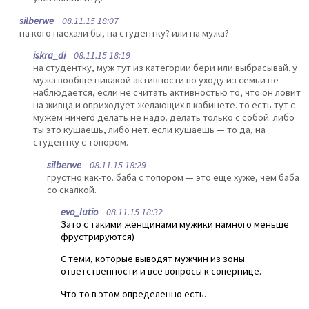
silberwe
08.11.15 18:07
на кого наехали бы, на студентку? или на мужа?
iskra_di
08.11.15 18:19
на студентку, муж тут из категории бери или выбрасывай. у
мужа вообще никакой активности по уходу из семьи не
наблюдается, если не считать активностью то, что он ловит
на живца и оприходует желающих в кабинете. то есть тут с
мужем ничего делать не надо. делать только с собой. либо
ты это кушаешь, либо нет. если кушаешь — то да, на
студентку с топором.
silberwe
08.11.15 18:29
грустно как-то. баба с топором — это еще хуже, чем баба
со скалкой.
evo_lutio
08.11.15 18:32
Зато с такими женщинами мужики намного меньше
фрустрируются)
С теми, которые выводят мужчин из зоны
ответственности и все вопросы к сопернице.
Что-то в этом определенно есть.