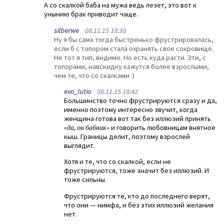
А со скалкой баба на мужа ведь лезет, это вот к
унынию брак приводит чаще.
silberwe
08.11.15 18:38
Ну я бы сама тогда быстренько фрустрировалась,
если б с топором стала охранять свое сокровище.
Не тот я тип, видимо. Но есть куда расти. Эти, с
топорами, навскидку кажутся более взрослыми,
чем те, что со скалками :)
evo_lutio
08.11.15 18:42
Большинство точно фрустрируются сразу и да,
именно поэтому интересно звучит, когда
женщина готова вот так без иллюзий принять
«да, он бабник»
и говорить любовницам внятное
кыш. Границы делит, поэтому взрослей
выглядит.
Хотя и те, что со скалкой, если не
фрустрируются, тоже значит без иллюзий. И
тоже сильны.
Фрустрируются те, кто до последнего верят,
что они — нимфа, и без этих иллюзий желания
нет.