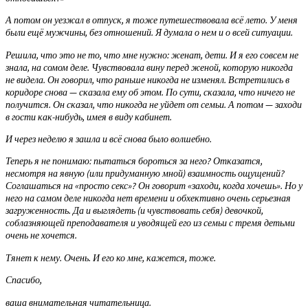
А потом он уезжал в отпуск, я тоже путешествовала всё лето. У меня
были ещё мужчины, без отношений. Я думала о нем и о всей ситуации.
Решила, что это не то, что мне нужно: женат, дети. И я его совсем не
знала, на сомом деле. Чувствовала вину перед женой, которую никогда
не видела. Он говорил, что раньше никогда не изменял. Встретились в
коридоре снова — сказала ему об этом. По сути, сказала, что ничего не
получится. Он сказал, что никогда не уйдет от семьи. А потом — заходи
в гости как-нибудь, имея в виду кабинет.
И через неделю я зашла и всё снова было волшебно.
Теперь я не понимаю: пытаться бороться за него? Отказатся,
несмотря на явную (или придуманную мной) взаимность ощущений?
Соглашаться на «просто секс»? Он говорит «заходи, когда хочешь». Но у
него на самом деле никогда нет времени и обхективно очень серьезная
загруженность. Да и выглядеть (и чувствовать себя) девочкой,
соблазняющей преподавателя и уводящей его из семьи с тремя детьми
очень не хочется.
Тянет к нему. Очень. И его ко мне, кажется, тоже.
Спасибо,
ваша внимательная читательница.