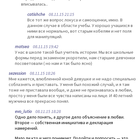
вписывалась..
catishche
08.11.15 21:15
Все тот же вопрос локуса и самооценки, имхо. В
данном случае в области учебы. У хорошо учашихся в
ними все нормально, вот старым кобелям и нет поля
для манипуляций.
matsea
08.11.15 19:42
У нас в школе такой был учитель истории. Мы все школьные
формы перед экзаменом укоротили, нам старшие девчонки
посоветовали ( но нам и так было ясно)
sezession
08.11.15 18:26
Мне кажется, влюбленной юной девушке и не надо специально
соблазнять и приставать. У меня был похожий случай, и я там
тоже не приставала вообще, и даже не признавалась в любви,
просто у меня были все чувства написаны на лице. И 40 летний
мужчина все прекрасно понял.
evo_lutio
08.11.15 18:28
Одно дело понять, а другое дело объяснение в любви.
Второе — собственная инициатива и декларация
намерений.
Мало ли кто и чего понимает. Подойти и попросить — это