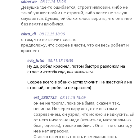
silberwe
08.11.15 18:26
Девушка где-то ошибается, строит иллюзии. Либо не
такой уж жесткий и не строгий, либо вовсе не так уж
смущается. Думаю, ей бы хотелось верить, что он в нее
без памяти влюбился.
iskra_di
08.11.15 18:36
о том, что ее глючит сильно
предположу, что скорее в части, что он весь робеет и
краснеет.
evo_lutio
08.11.15 18:39
Ну да, робел краснел, потом быстро разложил на
столе и
«заходи еще, как захочешь»
.
Скорее всего в обеих частях глючит. Не жесткий и не
строгий, не робел и не краснел)
ext_2367732
08.11.15 19:09
он ее не трогал, пока она была, скажем так,
невинна. Но через пару лет, с ее опытом и
созреванием, он узрел, что можно и надкусить. Ей
от него ничего не надо (жениться, материальных
благ, оценок), только любви… Она — не опасна, у
нее нет агрессии.
Ставлю на его опытность и смекалистость