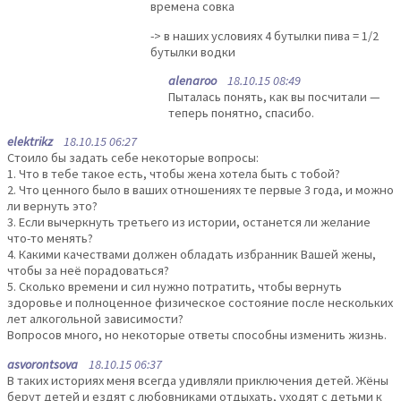
времена совка
-> в наших условиях 4 бутылки пива = 1/2
бутылки водки
alenaroo
18.10.15 08:49
Пыталась понять, как вы посчитали —
теперь понятно, спасибо.
elektrikz
18.10.15 06:27
Стоило бы задать себе некоторые вопросы:
1. Что в тебе такое есть, чтобы жена хотела быть с тобой?
2. Что ценного было в ваших отношениях те первые 3 года, и можно
ли вернуть это?
3. Если вычеркнуть третьего из истории, останется ли желание
что-то менять?
4. Какими качествами должен обладать избранник Вашей жены,
чтобы за неё порадоваться?
5. Сколько времени и сил нужно потратить, чтобы вернуть
здоровье и полноценное физическое состояние после нескольких
лет алкогольной зависимости?
Вопросов много, но некоторые ответы способны изменить жизнь.
asvorontsova
18.10.15 06:37
В таких историях меня всегда удивляли приключения детей. Жёны
берут детей и ездят с любовниками отдыхать, уходят с детьми к