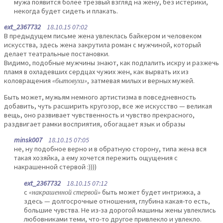
мужа появится более трезвый взгляд на жену, без истерики,
некогда будет сидеть и плакать.
ext_2367732
18.10.15 07:02
В предыдущем письме жена увлеклась байкером и человеком
искусства, здесь жена закрутила роман с мужчиной, который
делает театральные постановки.
Видимо, подобные мужчины знают, как подпалить искру и разжечь
пламя в охладевших сердцах чужих жен, как вырвать их из
коловращения
«бытовухи»
, затмевая милых и верных мужей.
Быть может, мужьям немного артистизма в повседневность
добавить, чуть расширить кругозор, все же искусство — великая
вещь, оно развивает чувственность и чувство прекрасного,
раздвигает рамки восприятия, обогащает язык и образы
minsk007
18.10.15 07:05
не, ну подобное верно и в обратную сторону, типа жена вся
такая хозяйка, а ему хочется пережить ощущения с
накрашенной стервой :))))
ext_2367732
18.10.15 07:12
с
«накрашенной стервой»
быть может будет интрижка, а
здесь — долгосрочные отношения, глубина какая-то есть,
большие чувства. Не из-за дорогой машины жены увлеклись
любовниками теми, что-то другое привлекло и увлекло.