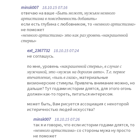
minsk007
18.10.15 07:16
отвечаю на ваше
«Быть может, мужьям немного
артистизма в повседневность добавить»
если есть глубина с любовником, то
«немного артистизма»
не поможет
«немного артистизма» это как раз уровень «накрашенной
стервы»
ext_2367732
18.10.15 07:24
не соглашусь.
по мне, уровень
«накрашенной стервы», в случае с
мужчиной, это «мужик на дорогом авто». Т.е. первое
впечатление, «пыль в глаза»
, материальные
визионерские стимулы. Привлечь внимание можно, но
дальше? Тут годами истории длятся, для этого огонь
должен как-то гореть, питаться интересом.
может быть, Вам рисуется ассоциация с некоторой
истеричностью людей искусства?
minsk007
18.10.15 07:26
так я и говорю, что если истории годами длятся, то
«немного артистизма»
со стороны мужа ну просто
не поможет