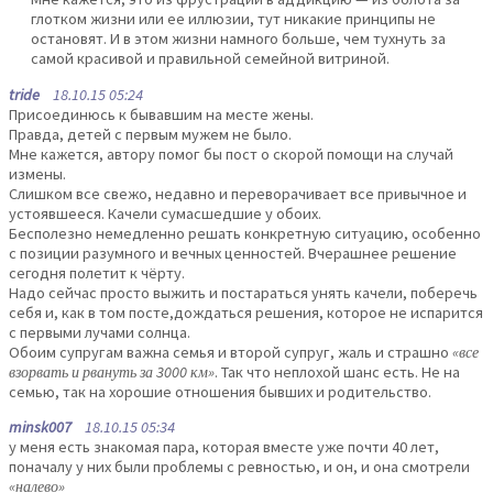
глотком жизни или ее иллюзии, тут никакие принципы не
остановят. И в этом жизни намного больше, чем тухнуть за
самой красивой и правильной семейной витриной.
tride
18.10.15 05:24
Присоединюсь к бывавшим на месте жены.
Правда, детей с первым мужем не было.
Мне кажется, автору помог бы пост о скорой помощи на случай
измены.
Слишком все свежо, недавно и переворачивает все привычное и
устоявшееся. Качели сумасшедшие у обоих.
Бесполезно немедленно решать конкретную ситуацию, особенно
с позиции разумного и вечных ценностей. Вчерашнее решение
сегодня полетит к чёрту.
Надо сейчас просто выжить и постараться унять качели, поберечь
себя и, как в том посте,дождаться решения, которое не испарится
с первыми лучами солнца.
Обоим супругам важна семья и второй супруг, жаль и страшно
«все
взорвать и рвануть за 3000 км»
. Так что неплохой шанс есть. Не на
семью, так на хорошие отношения бывших и родительство.
minsk007
18.10.15 05:34
у меня есть знакомая пара, которая вместе уже почти 40 лет,
поначалу у них были проблемы с ревностью, и он, и она смотрели
«налево»