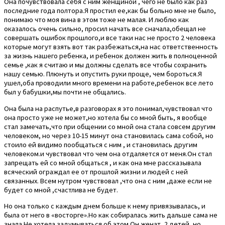
Она почувствовала себя с ним женщиной , чего не было как раз
последние года полтора.Я простил ее,как бы больно мне не было,
понимаю что моя вина в этом тоже не малая. И люблю как
оказалось очень сильно, просил начать все сначала,обещал не
совершать ошибок прошлого,и все таки нас не просто 2 человека
которые могут взять вот так разбежаться,на нас ответственность
за жизнь нашего ребенка, и ребенок должен жить в полноценной
семье ,как я считаю и мы должны сделать все чтобы сохранить
нашу семью. Плюнуть и опустить руки проще, чем бороться.Я
ушел,оба проводили много времени на работе,ребенок все лето
был у бабушки,мы почти не общались.
Она была на распутье,в разговорах я это понимал,чувствовал что
она просто уже не может,но хотела бы со мной быть, я вообще
стал замечать,что при общении со мной она стала совсем другим
человеком, но через 10-15 минут она становилась сама собой, но
стоило ей видимо пообщаться с ним , и становилась другим
человеком.и чувствовал что чем она отдаляется от меня.Он стал
запрещать ей со мной общаться , и как она мне рассказывала
всяческий ограждал ее от прошлой жизни и людей с ней
связанных. Всем нутром чувствовал ,что она с ним ,даже если не
будет со мной ,счастлива не будет.
Но она только с каждым днем больше к нему привязывалась, и
была от него в «восторге».Но как собиралась жить дальше сама не
знала.Не хотела задумываться об этом.Он женат, 2 детей ,но