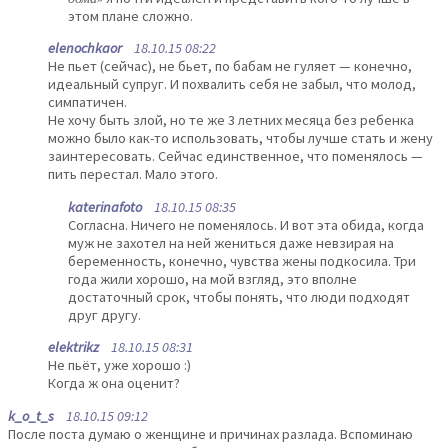
этом плане сложно.
elenochkaor
18.10.15 08:22
Не пьет (сейчас), не бьет, по бабам не гуляет — конечно,
идеальный супруг. И похвалить себя не забыл, что молод,
симпатичен.
Не хочу быть злой, но те же 3 летних месяца без ребенка
можно было как-то использовать, чтобы лучше стать и жену
заинтересовать. Сейчас единственное, что поменялось —
пить перестал. Мало этого.
katerinafoto
18.10.15 08:35
Согласна. Ничего не поменялось. И вот эта обида, когда
муж не захотел на ней жениться даже невзирая на
беременность, конечно, чувства жены подкосила. Три
года жили хорошо, на мой взгляд, это вполне
достаточный срок, чтобы понять, что люди подходят
друг другу.
elektrikz
18.10.15 08:31
Не пьёт, уже хорошо :)
Когда ж она оценит?
k_o_t_s
18.10.15 09:12
После поста думаю о женщине и причинах разлада. Вспоминаю