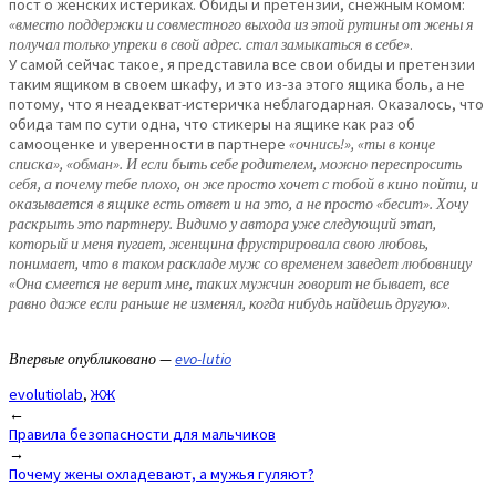
пост о женских истериках. Обиды и претензии, снежным комом:
«вместо поддержки и совместного выхода из этой рутины от жены я
получал только упреки в свой адрес. стал замыкаться в себе»
.
У самой сейчас такое, я представила все свои обиды и претензии
таким ящиком в своем шкафу, и это из-за этого ящика боль, а не
потому, что я неадекват-истеричка неблагодарная. Оказалось, что
обида там по сути одна, что стикеры на ящике как раз об
самооценке и уверенности в партнере
«очнись!», «ты в конце
списка», «обман». И если быть себе родителем, можно переспросить
себя, а почему тебе плохо, он же просто хочет с тобой в кино пойти, и
оказывается в ящике есть ответ и на это, а не просто «бесит». Хочу
раскрыть это партнеру. Видимо у автора уже следующий этап,
который и меня пугает, женщина фрустрировала свою любовь,
понимает, что в таком раскладе муж со временем заведет любовницу
«Она смеется не верит мне, таких мужчин говорит не бывает, все
равно даже если раньше не изменял, когда нибудь найдешь другую»
.
Впервые опубликовано —
evo-lutio
evolutiolab
,
ЖЖ
Post
←
Правила безопасности для мальчиков
navigation
→
Почему жены охладевают, а мужья гуляют?