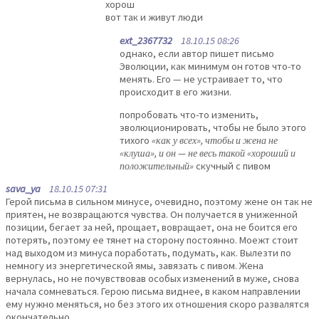
хорош
вот так и живут люди
ext_2367732
18.10.15 08:26
однако, если автор пишет письмо
Эволюции, как минимум он готов что-то
менять. Его — не устраивает то, что
происходит в его жизни.
попробовать что-то изменить,
эволюционировать, чтобы не было этого
тихого
«как у всех», чтобы и жена не
«клуша», и он — не весь такой «хороший и
положительный»
скучный с пивом
sava_ya
18.10.15 07:31
Герой письма в сильном минусе, очевидно, поэтому жене он так не
приятен, не возвращаются чувства. Он получается в униженной
позиции, бегает за ней, прощает, вовращает, она не боится его
потерять, поэтому ее тянет на сторону постоянно. Моежт стоит
над выходом из минуса поработать, подумать, как. Вылезти по
немногу из энергетической ямы, завязать с пивом. Жена
вернулась, но не почувствовав особых изменений в муже, снова
начала сомневаться. Герою письма виднее, в каком направлении
ему нужно меняться, но без этого их отношения скоро развалятся
окончательно.