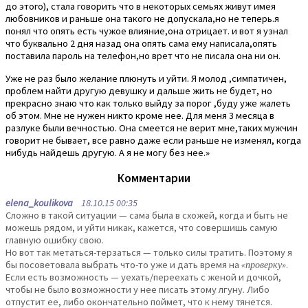
до этого), стала говорить что в некоторых семьях живут имея
любовников и раньше она такого не допускала,но не теперь.я
понял что опять есть чужое влияние,она отрицает. и вот я узнал
что буквально 2 дня назад она опять сама ему написала,опять
поставила пароль на телефон,но врет что не писала она ни он.
Уже не раз было желание плюнуть и уйти. Я молод ,симпатичен,
проблем найти другую девушку и дальше жить не будет, но
прекрасно знаю что как только выйду за порог ,буду уже жалеть
об этом. Мне не нужен никто кроме нее. Для меня 3 месяца в
разлуке были вечностью. Она смеется не верит мне,таких мужчин
говорит не бывает, все равно даже если раньше не изменял, когда
нибудь найдешь другую. А я не могу без нее.»
Комментарии
elena_koulikova
18.10.15 00:35
Сложно в такой ситуации — сама была в схожей, когда и быть не
можешь рядом, и уйти никак, кажется, что совершишь самую
главную ошибку свою.
Но вот так метаться-терзаться — только силы тратить. Поэтому я
бы посоветовала выбрать что-то уже и дать время на
«проверку»
.
Если есть возможность — уехать/переехать с женой и дочкой,
чтобы не было возможности у нее писать этому лгуну. Либо
отпустит ее, либо окончательно поймет, что к нему тянется.