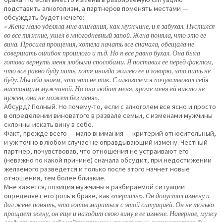
подставить алкоголизм, а партнеров поменять местами —
обсуждать будет нечего:
» Жена мало уделяла мне внимания, как мужчине, и я забухал. Пустился
во все тяжкие, ушел в многодневный запой. Жена поняла, что это ее
вина. Просила прощения, хотела начать все сначала, обещала не
совершать ошибок прошлого и т.д. Но я все равно бухал. Она была
готова вернуть меня любыми способами. Я поставил ее перед фактом,
что все равно буду пить, хотя иногда жалею ее и говорю, что пить не
буду. Мы оба знаем, что это не так. С алкоголем я почувствовал себя
настоящим мужчиной. Но она любит меня, кроме меня ей никто не
нужен, она не может без меня»
.
Абсурд? Полный. Но почему-то, если с алкоголем все ясно и просто
в определении виноватого в развале семьи, с изменами мужчины
склонны искать вину в себе.
Факт, прежде всего — мало внимания — критерий относительный,
и уж точно в любом случае не оправдывающий измену. Честный
партнер, почувствовав, что отношения не устраивают его
(неважно по какой причине) сначала обсудит, при недостижении
желаемого разведется и только после этого начнет новые
отношения, тем более близкие.
Мне кажется, позиция мужчины в разбираемой ситуации
определяет его роль в браке, как
«терпилы». Он допустил измену и
дал жене понять, что готов мириться с этой ситуацией. Он не только
прощает жену, он еще и находит свою вину в ее измене. Наверное, мужу