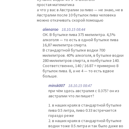
простая математика
а что у вас в Австралии за пиво — не знаю, не в
Австралии после 10 бутылок пива человека
можно откачивать скорой помощью
alenaroo
18.10.15 08:44
ОК. В бутылке пива 375 милилитра. 4,5%
алкоголя — то есть в одной бутылке пива
16,87 милилитра спирта.
В стандартной бутылке водки 700
милилитров. 40% алкоголя, в бутылке водки
280 милилитров спирта, в полбутылке 140.
Соответственно, 140 / 16.87 = примерно 8
бутылок пива. 8, а не 4 — то есть вдвое
больше.
minsk007
18.10.15 08:47
при чём здесь австралия с 0.375? он из
австралии что ли пишет?
1. в наших краях в стандартной бутылке
пива 0.5 литра, пиво 0.33 встречается
гораздо реже
2. в наших краях в стандартной бутылке
водки тоже 0.5 литра и так было даже во