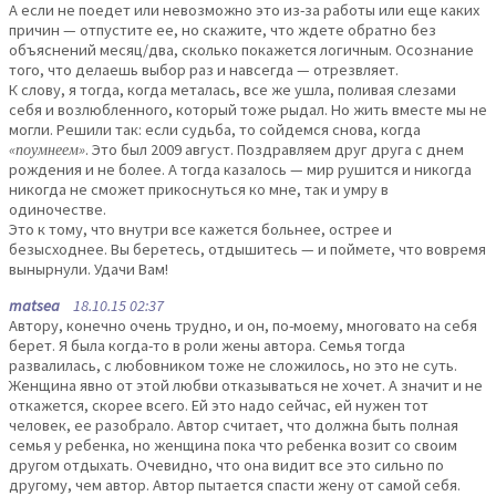
А если не поедет или невозможно это из-за работы или еще каких
причин — отпустите ее, но скажите, что ждете обратно без
объяснений месяц/два, сколько покажется логичным. Осознание
того, что делаешь выбор раз и навсегда — отрезвляет.
К слову, я тогда, когда металась, все же ушла, поливая слезами
себя и возлюбленного, который тоже рыдал. Но жить вместе мы не
могли. Решили так: если судьба, то сойдемся снова, когда
«поумнеем»
. Это был 2009 август. Поздравляем друг друга с днем
рождения и не более. А тогда казалось — мир рушится и никогда
никогда не сможет прикоснуться ко мне, так и умру в
одиночестве.
Это к тому, что внутри все кажется больнее, острее и
безысходнее. Вы беретесь, отдышитесь — и поймете, что вовремя
вынырнули. Удачи Вам!
matsea
18.10.15 02:37
Автору, конечно очень трудно, и он, по-моему, многовато на себя
берет. Я была когда-то в роли жены автора. Семья тогда
развалилась, с любовником тоже не сложилось, но это не суть.
Женщина явно от этой любви отказываться не хочет. А значит и не
откажется, скорее всего. Ей это надо сейчас, ей нужен тот
человек, ее разобрало. Автор считает, что должна быть полная
семья у ребенка, но женщина пока что ребенка возит со своим
другом отдыхать. Очевидно, что она видит все это сильно по
другому, чем автор. Автор пытается спасти жену от самой себя.