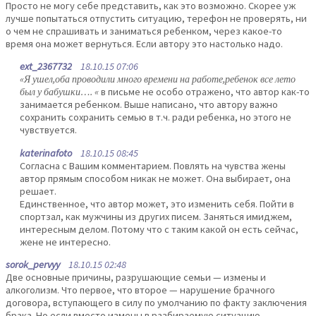
Просто не могу себе представить, как это возможно. Скорее уж
лучше попытаться отпустить ситуацию, терефон не проверять, ни
о чем не спрашивать и заниматься ребенком, через какое-то
время она может вернуться. Если автору это настолько надо.
ext_2367732
18.10.15 07:06
«Я ушел,оба проводили много времени на работе,ребенок все лето
был у бабушки…. «
в письме не особо отражено, что автор как-то
занимается ребенком. Выше написано, что автору важно
сохранить сохранить семью в т.ч. ради ребенка, но этого не
чувствуется.
katerinafoto
18.10.15 08:45
Согласна с Вашим комментарием. Повлять на чувства жены
автор прямым способом никак не может. Она выбирает, она
решает.
Единственное, что автор может, это изменить себя. Пойти в
спортзал, как мужчины из других писем. Заняться имиджем,
интересным делом. Потому что с таким какой он есть сейчас,
жене не интересно.
sorok_pervyy
18.10.15 02:48
Две основные причины, разрушающие семьи — измены и
алкоголизм. Что первое, что второе — нарушение брачного
договора, вступающего в силу по умолчанию по факту заключения
брака. Но если вместо измены в разбираемую ситуацию