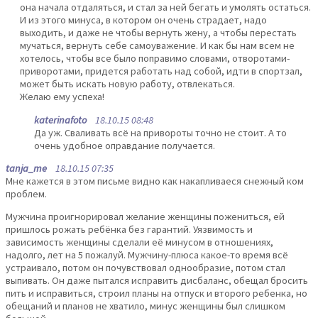
она начала отдаляться, и стал за ней бегать и умолять остаться.
И из этого минуса, в котором он очень страдает, надо
выходить, и даже не чтобы вернуть жену, а чтобы перестать
мучаться, вернуть себе самоуважение. И как бы нам всем не
хотелось, чтобы все было поправимо словами, отворотами-
приворотами, придется работать над собой, идти в спортзал,
может быть искать новую работу, отвлекаться.
Желаю ему успеха!
katerinafoto
18.10.15 08:48
Да уж. Сваливать всё на привороты точно не стоит. А то
очень удобное оправдание получается.
tanja_me
18.10.15 07:35
Мне кажется в этом письме видно как накапливаеся снежный ком
проблем.
Мужчина проигнорировал желание женщины пожениться, ей
пришлось рожать ребёнка без гарантий. Уязвимость и
зависимость женщины сделали её минусом в отношениях,
надолго, лет на 5 пожалуй. Мужчину-плюса какое-то время всё
устраивало, потом он почувствовал однообразие, потом стал
выпивать. Он даже пытался исправить дисбаланс, обещал бросить
пить и исправиться, строил планы на отпуск и второго ребенка, но
обещаний и планов не хватило, минус женщины был слишком