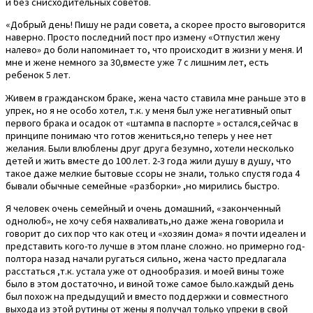
и без снисходительных советов.
«Добрый день! Пишу не ради совета, а скорее просто выговорится
наверно. Просто последний пост про измену «Отпустил жену
налево» до боли напоминает то, что происходит в жизни у меня. И
мне и жене немного за 30,вместе уже 7 с лишним лет, есть
ребенок 5 лет.
Живем в гражданском браке, жена часто ставила мне раньше это в
упрек, но я не особо хотел, т.к. у меня был уже негативный опыт
первого брака и осадок от «штампа в паспорте » остался,сейчас в
принципе понимаю что готов жениться,но теперь у нее нет
желания. Были влюблены друг друга безумно, хотели несколько
детей и жить вместе до 100 лет. 2-3 года жили душу в душу, что
такое даже мелкие бытовые ссоры не знали, только спустя года 4
бывали обычные семейные «разборки» ,но мирились быстро.
Я человек очень семейный и очень домашний, «законченный
однолюб», не хочу себя нахваливать,но даже жена говорила и
говорит до сих пор что как отец и «хозяин дома» я почти идеален и
представить кого-то лучше в этом плане сложно. но примерно год-
полтора назад начали ругаться сильно, жена часто предлагала
расстаться ,т.к. устала уже от однообразия. и моей вины тоже
было в этом достаточно, и виной тоже самое было.каждый день
был похож на предыдущий и вместо поддержки и совместного
выхода из этой рутины от жены я получал только упреки в свой