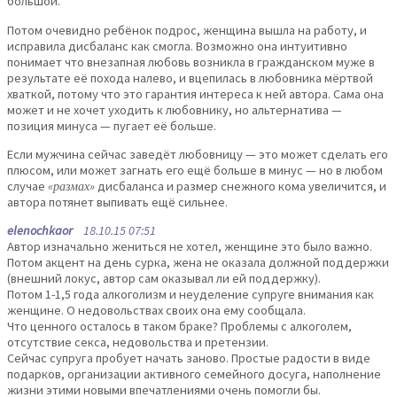
большой.
Потом очевидно ребёнок подрос, женщина вышла на работу, и
исправила дисбаланс как смогла. Возможно она интуитивно
понимает что внезапная любовь возникла в гражданском муже в
результате её похода налево, и вцепилась в любовника мёртвой
хваткой, потому что это гарантия интереса к ней автора. Сама она
может и не хочет уходить к любовнику, но альтернатива —
позиция минуса — пугает её больше.
Если мужчина сейчас заведёт любовницу — это может сделать его
плюсом, или может загнать его ещё больше в минус — но в любом
случае
«размах»
дисбаланса и размер снежного кома увеличится, и
автора потянет выпивать ещё сильнее.
elenochkaor
18.10.15 07:51
Автор изначально жениться не хотел, женщине это было важно.
Потом акцент на день сурка, жена не оказала должной поддержки
(внешний локус, автор сам оказывал ли ей поддержку).
Потом 1-1,5 года алкоголизм и неуделение супруге внимания как
женщине. О недовольствах своих она ему сообщала.
Что ценного осталось в таком браке? Проблемы с алкоголем,
отсутствие секса, недовольства и претензии.
Сейчас супруга пробует начать заново. Простые радости в виде
подарков, организации активного семейного досуга, наполнение
жизни этими новыми впечатлениями очень помогли бы.