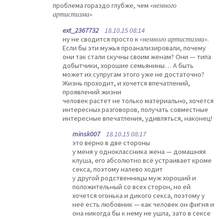
проблема гораздо глубже, чем
«немного
артистизма»
ext_2367732
18.10.15 08:14
ну не сводится просто к
«немного артистизма»
.
Если бы эти мужья проанализировали, почему
они так стали скучны своим женам? Они — типа
добытчики, хорошие семьянины… А быть
может их супругам этого уже не достаточно?
Жизнь проходит, и хочется впечатлений,
проявлений жизни
человек растет не только материально, хочется
интересных разговоров, получать совместные
интересные впечатления, удивляться, наконец!
minsk007
18.10.15 08:17
это верно в две стороны
у меня у одноклассника жена — домашняя
клуша, его абсолютно всё устраивает кроме
секса, поэтому налево ходит
у другой родственницы муж хороший и
положительный со всех сторон, но ей
хочется огонька и дикого секса, поэтому у
неё есть любовник — как человек он фигня и
она никогда бы к нему не ушла, зато в сексе