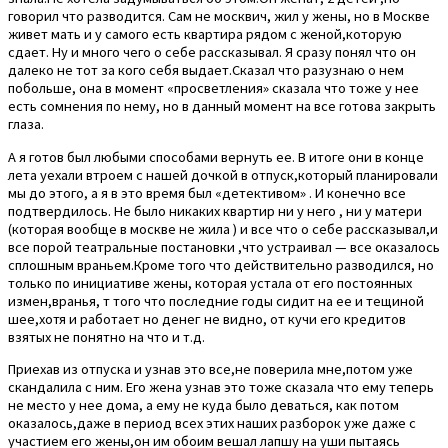
говорил что разводится. Сам не москвич, жил у жены, но в Москве
живет мать и у самого есть квартира рядом с женой,которую
сдает. Ну и много чего о себе рассказывал. Я сразу понял что он
далеко не тот за кого себя выдает.Сказал что разузнаю о нем
побольше, она в момент «просветления» сказала что тоже у нее
есть сомнения по нему, но в данный момент на все готова закрыть
глаза.
А я готов был любыми способами вернуть ее. В итоге они в конце
лета уехали втроем с нашей дочкой в отпуск,который планировали
мы до этого, а я в это время был «детективом» . И конечно все
подтвердилось. Не было никаких квартир ни у него , ни у матери
(которая вообще в москве не жила ) и все что о себе рассказывал,и
все порой театральные постановки ,что устраивал — все оказалось
сплошным враньем.Кроме того что действительно разводился, но
только по инициативе жены, которая устала от его постоянных
измен,вранья, т того что последние годы сидит на ее и тещиной
шее,хотя и работает но денег не видно, от кучи его кредитов
взятых не понятно на что и т.д.
Приехав из отпуска и узнав это все,не поверила мне,потом уже
скандалила с ним. Его жена узнав это тоже сказала что ему теперь
не место у нее дома, а ему не куда было деваться, как потом
оказалось,даже в период всех этих наших разборок уже даже с
участием его жены,он им обоим вешал лапшу на уши пытаясь