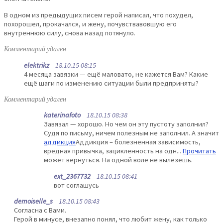
В одном из предыдущих писем герой написал, что похудел,
похорошел, прокачался, и жену, почувствавовшую его
внутреннюю силу, снова назад потянуло.
Комментарий удален
elektrikz
18.10.15 08:15
4 месяца завязки — ещё маловато, не кажется Вам? Какие
ещё шаги по изменению ситуации были предприняты?
Комментарий удален
katerinafoto
18.10.15 08:38
Завязал — хорошо. Но чем он эту пустоту заполнил?
Судя по письму, ничем полезным не заполнил. А значит
аддикция
Аддикция – болезненная зависимость,
вредная привычка, зацикленность на одн...
Прочитать
может вернуться. На одной воле не вылезешь.
ext_2367732
18.10.15 08:41
вот соглашусь
demoiselle_s
18.10.15 08:43
Согласна с Вами.
Герой в минусе, внезапно понял, что любит жену, как только