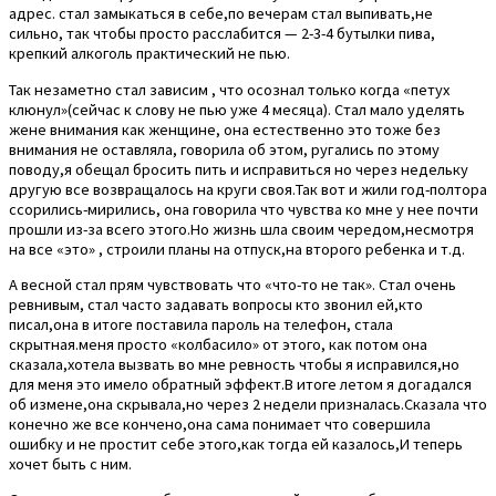
адрес. стал замыкаться в себе,по вечерам стал выпивать,не
сильно, так чтобы просто расслабится — 2-3-4 бутылки пива,
крепкий алкоголь практический не пью.
Так незаметно стал зависим , что осознал только когда «петух
клюнул»(сейчас к слову не пью уже 4 месяца). Стал мало уделять
жене внимания как женщине, она естественно это тоже без
внимания не оставляла, говорила об этом, ругались по этому
поводу,я обещал бросить пить и исправиться но через недельку
другую все возвращалось на круги своя.Так вот и жили год-полтора
ссорились-мирились, она говорила что чувства ко мне у нее почти
прошли из-за всего этого.Но жизнь шла своим чередом,несмотря
на все «это» , строили планы на отпуск,на второго ребенка и т.д.
А весной стал прям чувствовать что «что-то не так». Стал очень
ревнивым, стал часто задавать вопросы кто звонил ей,кто
писал,она в итоге поставила пароль на телефон, стала
скрытная.меня просто «колбасило» от этого, как потом она
сказала,хотела вызвать во мне ревность чтобы я исправился,но
для меня это имело обратный эффект.В итоге летом я догадался
об измене,она скрывала,но через 2 недели призналась.Сказала что
конечно же все кончено,она сама понимает что совершила
ошибку и не простит себе этого,как тогда ей казалось,И теперь
хочет быть с ним.