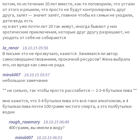
потом, по истечении 20 лет вместе, как-то поговорили, что устали
от этого и решили, что просто не будут контролировать друг
друга, залёт — значит залёт, главное чтобы из семьи не уходили,
дети ведь есть
ну и вот уже почти лет 20 так живут, иногда бывают у них
эротические приключения, которые друг другу разрешают, но
уходить от себя не собираются
la_renar
18.10.15 05:56
В письме это не прозвучало, кажется. Занимался ли автор
самосовершенствованием, прокачкой ресурсов? Жена выбрала
его, но вроде как сама не рада.
minsk007
18.10.15 05:57
небольшое замечание
** не сильно, так чтобы просто расслабится — 2-3-4 бутылки пива **
мне кажется, что 3-4 бутылки пива это всё-таки алкоголизм, в 4
бутылках пива почти 100 грамм чистого спирта, а это полбутылки
водки
rough_rosemary
18.10.15 06:49
400 грамм, вы имели в виду?
minsk007
18.10.15 06:53