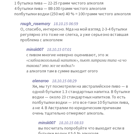
1 бутылка пива — 22-25 грамм чистого алкоголя
4 бутылки пива — 88-100 грамм чистого алкоголя
полбутылки водки (250 мл) 40 % = 100 грамм чистого алкоголя
rough_rosemary
18.10.15 06:59
О, спасибо, интересно. Мда на мой взгляд 2-3-4 бутылки
регулярно это тоже не слегка, а уже серьезно вставшая
проблема с алкоголем
minsk007
18.10.15 07:01
с пивом многие неверно оценивают, это ж
«слабоалкогольный напиток», пьют литрами типа «а чо
такова? это же не водка?»
а алкоголя там в сумме выходит огого
alenaroo
18.10.15 08:29
Хм, мы тут посмотрели на австралийское пиво — в
одной бутылке 1.3 стандартных напитка. В бутылке
водки — около 23 стандартных напитков. То есть
полбутылки водки — это все-таки 10 бутылок пива,
а не 4. В Австралии по юридическим причинам
очень тщательно отмеряют алкоголь.
minsk007
18.10.15 08:33
вы посчитать попробуйте что выходит если в
бутылке водки 4.5-5 % алкоголя