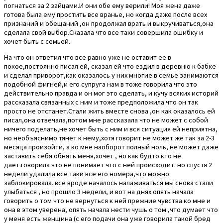
погнаться за 2 зайцами.И они обе ему верили! Моя жена даже
готова была ему простить все вранье, но когда даже после всех
признаний и обещаний ,он продолжал врать и выкручиваться,она
сделала свой выбор.Сказала что все таки совершила ошибку и
хочет быть с семьей.
На что он ответил что все равно уже не оставит ее в
покое,постоянно писал ей, сказал ей что ездил в деревню к бабке
и сделал приворот,как оказалось у них многие в семье занимаются
подобной фигней,и его супруга нам в тоже говорила что это
действительно правда и он мог это сделать, и кучу всяких историй
рассказала связанных с ним и тоже предположила что он так
просто не отстанет.Стали жить вместе снова ,он как оказалось ей
писал,она отвечала,потом мне рассказала что не может с собой
ничего поделать,не хочет быть с ним и вся ситуация ей неприятна,
но необъяснимо тянет к нему,хотя говорит не может же так за 2-3
месяца произойти, а ко мне наоборот полный ноль, не может даже
заставить себя обнять меня,хочет , но как будто кто не
дает.говорила что не понимает что с ней происходит. но спустя 2
недели удалила все таки все его номера,что можно
заблокировала. все вроде началось налаживаться мы снова стали
улыбаться , но прошло 3 недели, и вот на днях опять начала
говорить о том что не вернуться к ней прежние чувства ко мне и
она в этом уверена, опять начала нести чушь о том ,что думает что
у меня есть женщина (с его подачи она уже говорила такой бред