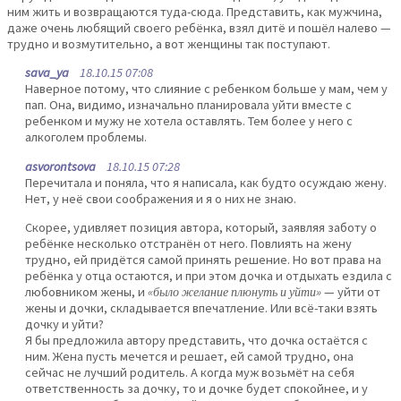
ним жить и возвращаются туда-сюда. Представить, как мужчина,
даже очень любящий своего ребёнка, взял дитё и пошёл налево —
трудно и возмутительно, а вот женщины так поступают.
sava_ya
18.10.15 07:08
Наверное потому, что слияние с ребенком больше у мам, чем у
пап. Она, видимо, изначально планировала уйти вместе с
ребенком и мужу не хотела оставлять. Тем более у него с
алкоголем проблемы.
asvorontsova
18.10.15 07:28
Перечитала и поняла, что я написала, как будто осуждаю жену.
Нет, у неё свои соображения и я о них не знаю.
Скорее, удивляет позиция автора, который, заявляя заботу о
ребёнке несколько отстранён от него. Повлиять на жену
трудно, ей придётся самой принять решение. Но вот права на
ребёнка у отца остаются, и при этом дочка и отдыхать ездила с
любовником жены, и
«было желание плюнуть и уйти»
— уйти от
жены и дочки, складывается впечатление. Или всё-таки взять
дочку и уйти?
Я бы предложила автору представить, что дочка остаётся с
ним. Жена пусть мечется и решает, ей самой трудно, она
сейчас не лучший родитель. А когда муж возьмёт на себя
ответственность за дочку, то и дочке будет спокойнее, и у