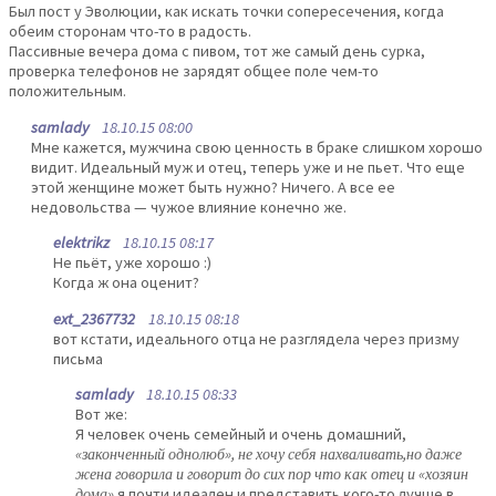
Был пост у Эволюции, как искать точки сопересечения, когда
обеим сторонам что-то в радость.
Пассивные вечера дома с пивом, тот же самый день сурка,
проверка телефонов не зарядят общее поле чем-то
положительным.
samlady
18.10.15 08:00
Мне кажется, мужчина свою ценность в браке слишком хорошо
видит. Идеальный муж и отец, теперь уже и не пьет. Что еще
этой женщине может быть нужно? Ничего. А все ее
недовольства — чужое влияние конечно же.
elektrikz
18.10.15 08:17
Не пьёт, уже хорошо :)
Когда ж она оценит?
ext_2367732
18.10.15 08:18
вот кстати, идеального отца не разглядела через призму
письма
samlady
18.10.15 08:33
Вот же:
Я человек очень семейный и очень домашний,
«законченный однолюб», не хочу себя нахваливать,но даже
жена говорила и говорит до сих пор что как отец и «хозяин
дома»
я почти идеален и представить кого-то лучше в