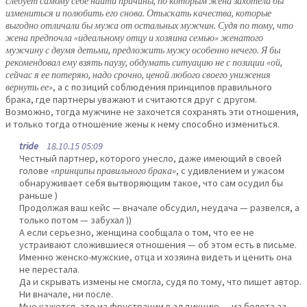
следует самому себе найти причины, по которым жена захотела бы
измениться и полюбить его снова. Отыскать качества, которые
выгодно отличали бы мужа от остальных мужчин. Судя по тому, что
жена предпочла «идеальному отцу и хозяина семью» женатого
мужчину с двумя детьми, предложить мужу особенно нечего. Я бы
рекомендовал ему взять паузу, обдумать ситуацию не с позиции «ой,
сейчас я ее потеряю, надо срочно, ценой любого своего унижения
вернуть ее»
, а с позиций соблюдения принципов правильного
брака, где партнеры уважают и считаются друг с другом.
Возможно, тогда мужчине не захочется сохранять эти отношения,
и только тогда отношение жены к нему способно измениться.
tride
18.10.15 05:09
Честный партнер, которого унесло, даже имеющий в своей
голове
«принципы правильного брака»
, с удивлением и ужасом
обнаруживает себя вытворяющим такое, что сам осудил бы
раньше )
Продолжая ваш кейс — вначале обсудил, неудача — развелся, а
только потом — забухал ))
А если серьезно, женщина сообщала о том, что ее не
устраивают сложившиеся отношения — об этом есть в письме.
Именно женско-мужские, отца и хозяина видеть и ценить она
не перестала.
Да и скрывать измены не смогла, судя по тому, что пишет автор.
Ни вначале, ни после.
Мне кажется, это из фрустрации в аддикцию — из болота за