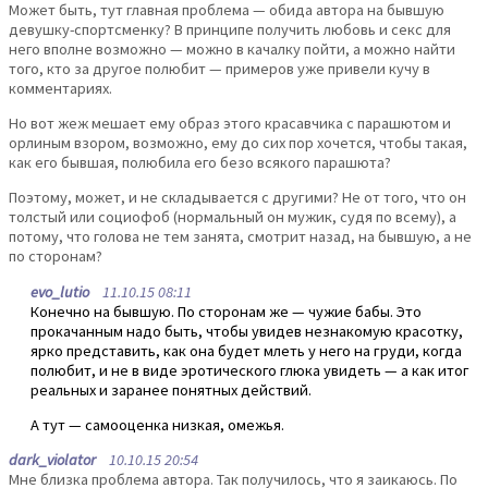
Может быть, тут главная проблема — обида автора на бывшую
девушку-спортсменку? В принципе получить любовь и секс для
него вполне возможно — можно в качалку пойти, а можно найти
того, кто за другое полюбит — примеров уже привели кучу в
комментариях.
Но вот жеж мешает ему образ этого красавчика с парашютом и
орлиным взором, возможно, ему до сих пор хочется, чтобы такая,
как его бывшая, полюбила его безо всякого парашюта?
Поэтому, может, и не складывается с другими? Не от того, что он
толстый или социофоб (нормальный он мужик, судя по всему), а
потому, что голова не тем занята, смотрит назад, на бывшую, а не
по сторонам?
evo_lutio
11.10.15 08:11
Конечно на бывшую. По сторонам же — чужие бабы. Это
прокачанным надо быть, чтобы увидев незнакомую красотку,
ярко представить, как она будет млеть у него на груди, когда
полюбит, и не в виде эротического глюка увидеть — а как итог
реальных и заранее понятных действий.
А тут — самооценка низкая, омежья.
dark_violator
10.10.15 20:54
Мне близка проблема автора. Так получилось, что я заикаюсь. По