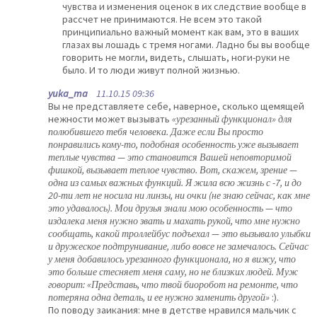
чувства и изменения оценок в их следствие вообще в
рассчет не принимаются. Не всем это такой
принципиально важный момент как вам, это в ваших
глазах вы лошадь с тремя ногами. Ладно бы вы вообще
говорить не могли, видеть, слышать, ноги-руки не
было. И то люди живут полной жизнью.
yuka_ma
11.10.15 09:36
Вы не представляете себе, наверное, сколько щемящей
нежности может вызывать
«урезанный функционал» для
полюбившего тебя человека. Даже если Вы просто
понравились кому-то, подобная особенность уже вызывает
теплые чувства — это становится Вашей неповторимой
фишкой, вызывает теплое чувство. Вот, скажем, зрение —
одна из самых важных функций. Я жила всю жизнь с -7, и до
20-ти лет не носила ни линзы, ни очки (не знаю сейчас, как мне
это удавалось). Мои друзья знали мою особенность — что
издалека меня нужно звать и махать рукой, что мне нужно
сообщать, какой троллейбус подъехал — это вызывало улыбки
и дружеское подтрунивание, либо вовсе не замечалось. Сейчас
у меня добавилось урезанного функционала, но я вижу, что
это больше стесняет меня саму, но не близких людей. Муж
говорит: «Представь, что твой биоробот на ремонте, что
потеряна одна деталь, и ее нужно заменить другой»
:).
По поводу заикания: мне в детстве нравился мальчик с