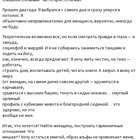
Прошло два года. Я выбрался с самого дна и сразу уперся в
потолок. Я
объективно непривлекателен для женщин и, вероятно, никогда
не буду.
Теоретически возможно все, но если смотреть правде в глаза — я
зануда,
социофоб и жирдяй. И я не собираюсь заниматься танцами и
ходить на йогу,
как, конечно, всегда предлагают. Я хочу жить честно, но тихо —
работать,
строить дом, воспитывать детей, читать книги. А запрос я вижу от
мира
(от женщин, на самом деле) совсем другой — кружиться в
карнавале,
срываться с высоких башен, тонуть в седых океанах… смуглый
орлиный
профиль с кубиками живота и благородной сединой… это
здорово, но это
вообще не мое.
Итак, что хочется? Найти женщину, построить гармоничные
отношения. Что
мешает? Хочу остаться омегой, образ альфы не привлекает меня,