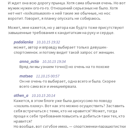
И ждет она всю дорогу прынца. Хотя сама обычная очень. Но вот
мужик нужен ого-го-го. Отношений серьезных не было. Хотя
нет-нет
«подкатывают»
к ней такие же обычные, но нос
воротит. Говорит, я планку опускать не собираюсь.
Может, мне кажется, но у автора как будто тоже присутствуют
завышенные требования к кандитаткам на руку и сердце.
podolianka
10.10.15 19:32
может, автор и вправду выбирает только девушек-
спортсменок. и потому видит такой запрос от женщин.
anna_actio
10.10.15 19:34
Вряд ли мы узнаем точно)) но очень на то похоже
matsea
11.10.15 00:57
Он не очень-то выбирает, одна всего и была. Скорее
всего сама все и инициипрвала.
athen_a
10.10.15 20:14
Кажется, в этом блоге уже была дискуссию по поводу
«снизить планку»
. Вот как это можно осуществить? Заставить
себя встречаться с теми, кто не нравится? Может, тогда
проще к себе требования повысить и добиться-таки тех, кто
нравится?
Но вообще, вот сугубое имхо, — спортсменки-парашютистки