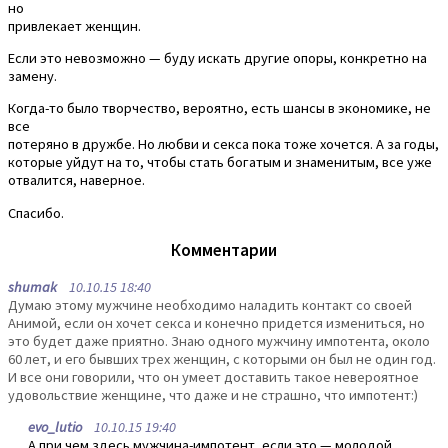
но
привлекает женщин.
Если это невозможно — буду искать другие опоры, конкретно на
замену.
Когда-то было творчество, вероятно, есть шансы в экономике, не
все
потеряно в дружбе. Но любви и секса пока тоже хочется. А за годы,
которые уйдут на то, чтобы стать богатым и знаменитым, все уже
отвалится, наверное.
Спасибо.
Комментарии
shumak
10.10.15 18:40
Думаю этому мужчине необходимо наладить контакт со своей
Анимой, если он хочет секса и конечно придется измениться, но
это будет даже приятно. Знаю одного мужчину импотента, около
60 лет, и его бывших трех женщин, с которыми он был не один год.
И все они говорили, что он умеет доставить такое невероятное
удовольствие женщине, что даже и не страшно, что импотент:)
evo_lutio
10.10.15 19:40
А при чем здесь мужчина-импотент, если это — молодой,