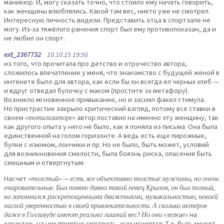
маникюр. И, могу сказать точно, что стоило ему начать говорить,
как женщины влюблялись. Какой там вес, никто уже не смотрел.
Интересную личность видели. Представить отца в спортзале не
могу. Из-за тяжёлого ранения спорт был ему противопоказан, да и
не любил он спорт.
ext_2367732
10.10.15 19:50
из того, что прочитала про детство и отрочество автора,
сложилось впечатление у меня, что знакомство с будущей женой в
интенете было для автора, как если бы он всегда ел черных хлеб —
и вдруг отведал булочку с маком (простите за метафору).
Возникло мгновенное привыкание, но и засиял факел стимула.
Но пристрастие закрыло критический взгляд, потому все ставки в
своем
«тотализаторе»
автор поставил на именно эту женщину, так
как другого опыта у него не было, как я поняла из письма. Она была
единственной на голом горизонте. А ведь есть еще пирожные,
булки с изюмом, пончики и пр. Но не было, быть может, условий
для возникновения смелости, была боязнь риска, опасения быть
смешным и отвергнутым.
Насчет
«толстый» — есть же объективно толстые мужчины, но очень
очаровательные. Был помню давно такой певец Крылов, он был полный,
но запомнился раскрепощенными движениями, музыкальностью, некоей
наглой уверенностью в своей привлекательности. А сколько актеров
даже в Голливуде имеют реально лишний вес? Но они «легкие»
на
характер, на них приятно смотреть, они искрятся. Т.е. быть может