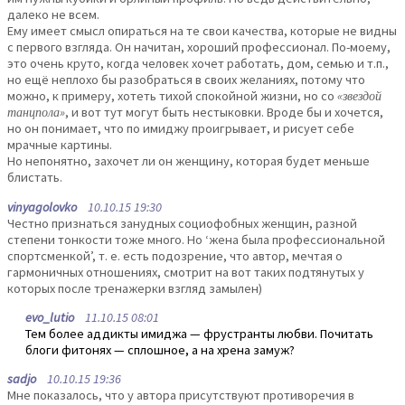
далеко не всем.
Ему имеет смысл опираться на те свои качества, которые не видны
с первого взгляда. Он начитан, хороший профессионал. По-моему,
это очень круто, когда человек хочет работать, дом, семью и т.п.,
но ещё неплохо бы разобраться в своих желаниях, потому что
можно, к примеру, хотеть тихой спокойной жизни, но со
«звездой
танцпола»
, и вот тут могут быть нестыковки. Вроде бы и хочется,
но он понимает, что по имиджу проигрывает, и рисует себе
мрачные картины.
Но непонятно, захочет ли он женщину, которая будет меньше
блистать.
vinyagolovko
10.10.15 19:30
Честно признаться занудных социофобных женщин, разной
степени тонкости тоже много. Но ‘жена была профессиональной
спортсменкой’, т. е. есть подозрение, что автор, мечтая о
гармоничных отношениях, смотрит на вот таких подтянутых у
которых после тренажерки взгляд замылен)
evo_lutio
11.10.15 08:01
Тем более аддикты имиджа — фрустранты любви. Почитать
блоги фитонях — сплошное, а на хрена замуж?
sadjo
10.10.15 19:36
Мне показалось, что у автора присутствуют противоречия в