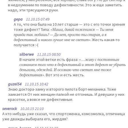
в недоумении по поводу дефективности. Это ж еще заметить
надо, эти трясущиеся руки.
gepa
11.10.15 07:49
А то, что она была на 10 лет старше — это с его точки зрения
тоже дефект? Типа:
«Маша, давай поженимся — Ты меня
правда так любишь? — Да нет, просто ты старая, а я
дефективный и никого лучше мне не светит»
. Жесть какая-то
получается :-(
silberwe
11.10.15 08:50
В начале этой ветки есть фраза:
«…живу с постоянным
сознанием того что я дефективный и этот дефект не убрать
деньгами, одеждой. И осознаю что светит мне тоже
дефективная»
. Вот это и есть жесть.
guzel54
11.10.15 10:42
Знаю доктора-заику и второго пилота борт-механика. Тоже
заикается От них женщин палкой не отгонишь. И девушки у них
красотки, а вовсе не дефективные.
severock
10.10.15 21:10
А кто нибудь уже сказал, что спортсменка, комсомолка, отличница
уже дважды выбирала его, жирдяя?