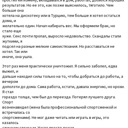
простил ей измену, вкладывался в дом, работал, добился хороших
результатов. Но ее это, как позже выяснилось, тяготило. Чем
больше она
хотела на дискотеку или в Турцию, тем больше я хотел остаться
дома, и
желательно один. Начал набирать вес. Мы оформили брак, но
стало еще
хуже. Секс почти пропал, выросло недовольство. Скандалы стали
жуткими, я
подсел на разные мелкие самоистязания. Но расставаться не
хотел. Так или
иначе, она ушла.
Этот раз меня практически уничтожил. Я сильно заболел, едва
выжил, и
дальше находил силы только на то, чтобы добраться до работы, а
вечером
доползти до дома. Сама работа, кстати, давала энергию, но крохи.
Я стал
гораздо толще, чем был до переезда. Потерял лучшего друга.
Спорт
возненавидел (жена была профессиональной спортсменкой и
встречалась со
спортсменами). Не мог даже читать или играть в игры, это
казалось
слишком сложным. Часто просто лежал.