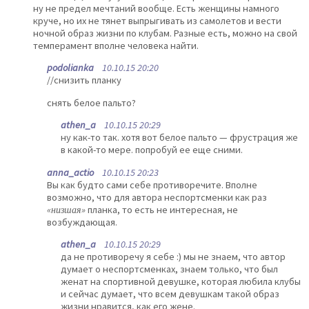
ну не предел мечтаний вообще. Есть женщины намного
круче, но их не тянет выпрыгивать из самолетов и вести
ночной образ жизни по клубам. Разные есть, можно на свой
темперамент вполне человека найти.
podolianka
10.10.15 20:20
//снизить планку
снять белое пальто?
athen_a
10.10.15 20:29
ну как-то так. хотя вот белое пальто — фрустрация же
в какой-то мере. попробуй ее еще сними.
anna_actio
10.10.15 20:23
Вы как будто сами себе противоречите. Вполне
возможно, что для автора неспортсменки как раз
«низшая»
планка, то есть не интересная, не
возбуждающая.
athen_a
10.10.15 20:29
да не противоречу я себе :) мы не знаем, что автор
думает о неспортсменках, знаем только, что был
женат на спортивной девушке, которая любила клубы
и сейчас думает, что всем девушкам такой образ
жизни нравится, как его жене.