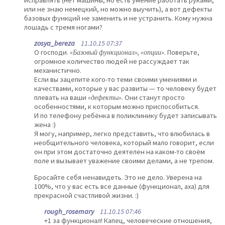
исправлять (нет машины, но есть умение работать руками,
или не знаю немецкий, но можно выучить), а вот дефекты
базовых функций не заменить и не устранить. Кому нужна
лошадь с тремя ногами?
zosya_bereza
11.10.15 07:37
О господи.
«Базовый функционал», «опции»
. Поверьте,
огромное количество людей не рассуждает так
механистично.
Если вы зацепите кого-то теми своими умениями и
качествами, которые у вас развиты — то человеку будет
плевать на ваши
«дефекты»
. Они станут просто
особенностями, к которым можно приспособиться.
И по телефону ребёнка в поликлинику будет записывать
жена :)
Я могу, например, легко представить, что влюбилась в
необщительного человека, который мало говорит, если
он при этом достаточно деятелен на каком-то своём
поле и вызывает уважение своими делами, а не трепом.
Бросайте себя ненавидеть. Это не дело. Уверена на
100%, что у вас есть все данные (функционал, аха) для
прекрасной счастливой жизни. :)
rough_rosemary
11.10.15 07:46
+1 за функционал! Капец, человеческие отношения,