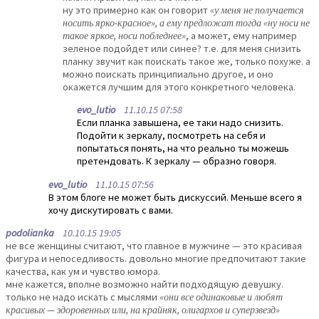
ну это примерно как он говорит
«у меня не получается
носить ярко-красное», а ему предложат тогда «ну носи не
такое яркое, носи побледнее»
, а может, ему например
зеленое подойдет или синее? т.е. для меня снизить
планку звучит как поискать такое же, только похуже. а
можно поискать принципиально другое, и оно
окажется лучшим для этого конкретного человека.
evo_lutio
11.10.15 07:58
Если планка завышена, ее таки надо снизить.
Подойти к зеркалу, посмотреть на себя и
попытаться понять, на что реально ты можешь
претендовать. К зеркалу — образно говоря.
evo_lutio
11.10.15 07:56
В этом блоге не может быть дискуссий. Меньше всего я
хочу дискутировать с вами.
podolianka
10.10.15 19:05
не все женщины считают, что главное в мужчине — это красивая
фигура и непоседливость. довольно многие предпочитают такие
качества, как ум и чувство юмора.
мне кажется, вполне возможно найти подходящую девушку.
только не надо искать с мыслями
«они все одинаковые и любят
красивых — здоровенных или, на крайняк, олигархов и суперзвезд»