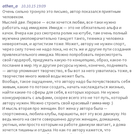
athen_a
10.10.15 19:09
Очень сильно тронуло это письмо, автор показался приятным
человеком.
Мыслей две. Первое — если хочется любви, все-таки нужно
работать над имиджем. Имидж — это не обязательно альфа и
качок. Вчера как раз смотрела ролик на ютубе, там очень полный
мужчина умопомрачительно танцует танго, техника у человека
невероятная, и артистизм тоже. Может, автору не нужен спорт,
через силу точно не надо пока, но есть же и другие пути создания
привлекательного имиджа. Можно попробовать пересмотреть
свой гардероб, придумать какую-то концепцию, образ, какое-то
послание в мир. Ну и другие ресурсы нужно, конечно, поднимать
— автор упоминает творчество, я бы вот за него ухватилась тоже, в
творчестве много живой воды может быть.
Вообще, такое ощущение, что автору надо бы почувствовать себя
живым, какие-то потоки создать, начать наслаждаться жизнью,
найти какие-то сферы для себя, в которых хорошо. Не нужно
конкурировать с альфами, скорее всего это не тот путь, который
автору нужен. Можно строить свой красивый гамма-мир :)
И мысль вторая про женщин. Вот жена у автора была —
спортсменка, любила клубы, парашюты, вот эту всю движуху. Но
ведь много на свете совершенно других женщин, домашних,
уютных, или просто которым на работе движухи хватает, а дома
хочется тишины и отдыха. Но как-то автору кажется, что