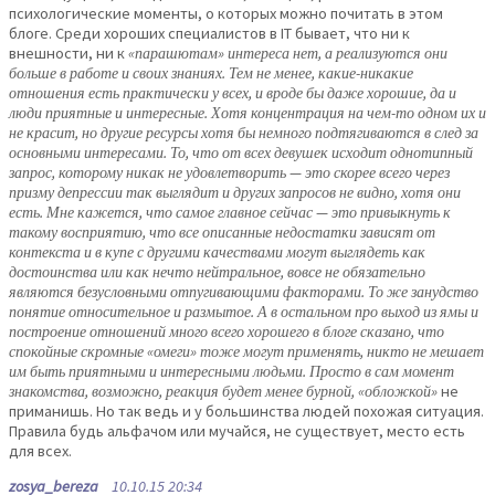
психологические моменты, о которых можно почитать в этом
блоге. Среди хороших специалистов в IT бывает, что ни к
внешности, ни к
«парашютам» интереса нет, а реализуются они
больше в работе и своих знаниях. Тем не менее, какие-никакие
отношения есть практически у всех, и вроде бы даже хорошие, да и
люди приятные и интересные. Хотя концентрация на чем-то одном их и
не красит, но другие ресурсы хотя бы немного подтягиваются в след за
основными интересами. То, что от всех девушек исходит однотипный
запрос, которому никак не удовлетворить — это скорее всего через
призму депрессии так выглядит и других запросов не видно, хотя они
есть. Мне кажется, что самое главное сейчас — это привыкнуть к
такому восприятию, что все описанные недостатки зависят от
контекста и в купе с другими качествами могут выглядеть как
достоинства или как нечто нейтральное, вовсе не обязательно
являются безусловными отпугивающими факторами. То же занудство
понятие относительное и размытое. А в остальном про выход из ямы и
построение отношений много всего хорошего в блоге сказано, что
спокойные скромные «омеги» тоже могут применять, никто не мешает
им быть приятными и интересными людьми. Просто в сам момент
знакомства, возможно, реакция будет менее бурной, «обложкой»
не
приманишь. Но так ведь и у большинства людей похожая ситуация.
Правила будь альфачом или мучайся, не существует, место есть
для всех.
zosya_bereza
10.10.15 20:34