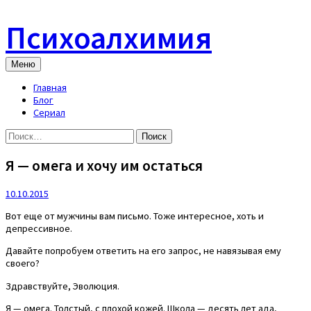
Skip
to
Психоалхимия
content
Меню
Главная
Блог
Сериал
Найти:
Я — омега и хочу им остаться
10.10.2015
Вот еще от мужчины вам письмо. Тоже интересное, хоть и
депрессивное.
Давайте попробуем ответить на его запрос, не навязывая ему
своего?
Здравствуйте, Эволюция.
Я — омега. Толстый, с плохой кожей. Школа — десять лет ада,