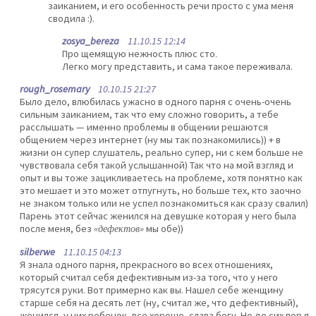
заиканием, и его особенность речи просто с ума меня
сводила :).
zosya_bereza
11.10.15 12:14
Про щемящую нежность плюс сто.
Легко могу представить, и сама такое переживала.
rough_rosemary
10.10.15 21:27
Было дело, влюбилась ужасно в одного парня с очень-очень
сильным заиканием, так что ему сложно говорить, а тебе
расслышать — именно проблемы в общении решаются
общением через интернет (ну мы так познакомились)) + в
жизни он супер слушатель, реально супер, ни с кем больше не
чувствовала себя такой услышанной) Так что на мой взгляд и
опыт и вы тоже зацикливаетесь на проблеме, хотя понятно как
это мешает и это может отпугнуть, но больше тех, кто заочно
не знаком только или не успел познакомиться как сразу свалил)
Парень этот сейчас женился на девушке которая у него была
после меня, без
«дефектов»
мы обе))
silberwe
11.10.15 04:13
Я знала одного парня, прекрасного во всех отношениях,
который считал себя дефективным из-за того, что у него
трясутся руки. Вот примерно как вы. Нашел себе женщину
старше себя на десять лет (ну, считал же, что дефективный),
женился, у них ребенок, все хорошо, слава богу. Но до сих пор я