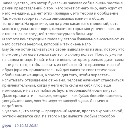
Такое чувство, что автор буквально заковал себя в очень жесткие
рамки представлений о том, чего хочет от него мир, чего ждут от
него женщины. Да нет этих
«женщин»
, это теория и обобщение.
Так можно говорить, когда описываешь какие-то общие
тенденции. На практике, когда дело касается отношений, есть
много отдельных женщин, желания которых могут очень сильно
отличаться от средней температуры по больнице.
И вот эти конструкции в голове у автора буквально высасывают из
него остатки энергии, которой и так очень мало.
Ему бы не останавливаться в своём выползании из ямы, потому что
(по-моему) он ещё только где-то по склону ползет. Просто уже не
на самом днище. И найти бы те вещи, которые реально дают силы
— не для того, чтобы слепить из себя какой-то привлекательный
образ (причем привлекательный для каких-то гипотетических
обобщенных женщин), а просто для того, чтобы перестать
испытывать отвращение от жизни. Человек начинает становиться
привлекательным, когда у него есть силы на себя плюс ещё
немножко, и на этот избыток (пусть небольшой) люди тянутся.
Даже ярлыки эти —
«омега», «альфа» — как будто дал себе название и
утвердился в том, что для мира он «второй сорт»
. Да ничего
подобного.
Я уверена, что автор — прекрасный мужик, просто в хронической,
жуткой нехватке сил. Из этого надо вылезти любым способом.
gepa
10.10.15 20:51