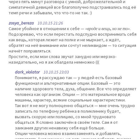
через пять минут разговора с умной, доброжелательной и
симпатичной девицей все благополучно подстраивались под её
темп речи и забывали, что что-то не так. :)
zosya_bereza
10.10.15 21:26
Самое убойное в отношении к себе —
«вроде и вещь, но не то»
.
Подозреваю, что если перестать подспудно воспринимать себя
как вещь, которая лежит на полке и не мыркает, а ждёт,
обратят на неё внимание или сочтут неликвидом — то ситуация
начнёт поправляться.
Простите, если мои слова звучат занудно или мерзко-
назидательно, но я аж обалдела немножко (((
dark_violator
10.10.15 23:03
Понимаете, я рассуждаю так — у людей есть базовый
функционал и альтернативные опции. Базовый — это
наличие здорового тела, духа, общение. Все что определяет
человека как организм. Опции — это материальное вроде
машины, характер, всякие социальные характеристики.
Так вот я не могу полноценно общаться — мне очень трудно
записать по телефону ребёнка в поликлинику будет,
вызвать скорую или полицию, со мной трудновато
общаться. Я словно заключён в своём теле. Сам я от
заикания других ненавижу себя ещё больше.
Опции человека можно взаимозаменять и добавлять,