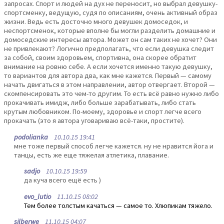
запросах. Спорт и людей на дух не переносит, но выбрал девушку-
спортсменку, ведущую, судя по описаниям, очень активный образ
жизни. Ведь есть досточно много девушек домоседок, и
неспортсменок, которые вполне бы могли разделить домашние и
домоседские интересы автора. Может он сам таких не хочет? Они
не привлекают? Логично предполагать, что если девушка следит
за собой, своим здоровьем, спортивна, она скорее обратит
внимание на ровню себе. А если хочется именно такую девушку,
то вариантов для автора два, как мне кажется. Первый — самому
начать двигаться в этом направлении, автор отвергает. Второй —
скомпенсировать это чем-то другим. То есть всё равно нужно либо
прокачивать имидж, либо больше зарабатывать, либо стать
крутым любовником. По-моему, здоровье и спорт легче всего
прокачать (это я автора уговариваю всё-таки, простите).
podolianka
10.10.15 19:41
мне тоже первый способ легче кажется. ну не нравится йога и
танцы, есть же еще тяжелая атлетика, плавание.
sadjo
10.10.15 19:59
да куча всего ещё есть )
evo_lutio
11.10.15 08:02
Тем более толстым качаться — самое то. Хлюпикам тяжело.
silberwe
11.10.15 04:07