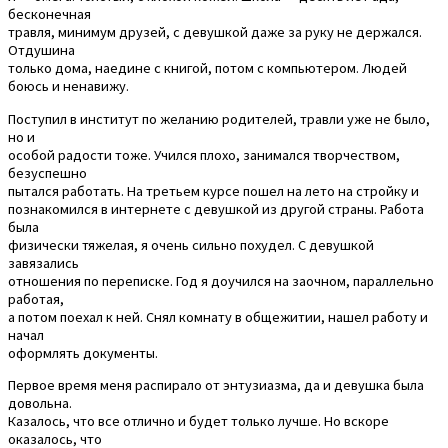
бесконечная
травля, минимум друзей, с девушкой даже за руку не держался.
Отдушина
только дома, наедине с книгой, потом с компьютером. Людей
боюсь и ненавижу.
Поступил в институт по желанию родителей, травли уже не было,
но и
особой радости тоже. Учился плохо, занимался творчеством,
безуспешно
пытался работать. На третьем курсе пошел на лето на стройку и
познакомился в интернете с девушкой из другой страны. Работа
была
физически тяжелая, я очень сильно похудел. С девушкой
завязались
отношения по переписке. Год я доучился на заочном, параллельно
работая,
а потом поехал к ней. Снял комнату в общежитии, нашел работу и
начал
оформлять документы.
Первое время меня распирало от энтузиазма, да и девушка была
довольна.
Казалось, что все отлично и будет только лучше. Но вскоре
оказалось, что