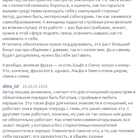
не с полнотой начинать бороться, а оценить, как постараться
малыми средствами преподать себя с наилучшей стороны?
Автор, должно быть, интересный собеседник, так как занимался
самообразованием. А женщины падки на стройные речи (вначале
во всяком случае). И по работе — раз был востребован, значит,
нужно в этой сфере поднять связи, освежить навыки, как-то
напомнить о себе.
И гигиену обязательно нужно поддерживать, это даст большой
бонус как при общении с дамами, так и с коллегами. Да и самому
будет дисциплина, нужно бы себя заставить.
А вообще, великая фраза —
«я есть Альфа и Омега, начало и конец»
.
Это, конечно, фраза Бога, однако, Альфа и Омега очень рядом,
спина к спине
dima_lol
10.10.15 19:51
Автор письма, возможно, считает что для отношений нужно прям в
обязательном порядке быть богатым, стройным и любить
парашюты. Это такая фора для начала знакомств и отношений, но
работает она в первую очередь с теми, кто ценит именно это. С
другими тоже работает, конечно, но уже не так сильно или даже
не обязательно работает. Как отметили комменаторы выше, все
знают людей, у которых и без стереотипных показателей
успешности все хорошо. Главное все-таки не это, а то, как человек
себя ощущает, его адекватность, в общем, разные