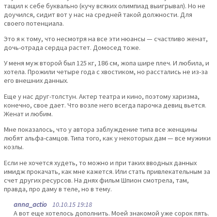
тащил к себе буквально (кучу всяких олимпиад выигрывал). Но не
доучился, сидит вот у нас на средней такой должности. Для
своего потенциала.
Это я к тому, что несмотря на все эти нюансы — счастливо женат,
дочь-отрада сердца растет. Домосед тоже.
У меня муж второй был 125 кг, 186 см, жопа шире плеч. И любила, и
хотела. Прожили четыре года с хвостиком, но расстались не из-за
его внешних данных.
Еще у нас друг-толстун. Актер театра и кино, поэтому харизма,
конечно, свое дает. Что возле него всегда парочка девиц вьется.
Женат и любим.
Мне показалось, что у автора заблуждение типа все женщины
любят альфа-самцов. Типа того, как у некоторых дам — все мужики
козлы.
Если не хочется худеть, то можно и при таких вводных данных
имидж прокачать, как мне кажется. Или стать привлекательным за
счет других ресурсов. На днях фильм Шпион смотрела, там,
правда, про даму в теле, но в тему.
anna_actio
10.10.15 19:18
А вот еще хотелось дополнить. Моей знакомой уже сорок пять.