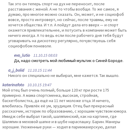
Так это он теперь спорт на дух не переносит, после
расставания с женой. А не то чтобы вообще. То же самое, я
думаю, про многое можно сказать. Он, может, и не социофоб
вовсе, просто интроверт, но сейчас, после травмы, ему не
хочется общества. И т.п. А пойдут дела его вверх — и спорт
окажется привлекательнее, и потусить в компании может быть
ничего иногда. А то ведь если после рабочего дня тебя будут
уговаривать на дискотеку регулярно, почувствуешь себя
социофобом поневоле.
evo_lutio
11.10.15 08:03
Да, надо смотреть мой любимый мультик о Синей Бороде.
a_j_bolid
11.10.15 11:44
Никого он специально не выбирал, мне кажется. Так вышло.
katerinafoto
10.10.15 19:47
Мой отец был очень полный, больше 120 кг при росте 175
примерно. А мама спортсменка, высокая, стройная,
баскетболистка, да ещё на 11 лет моложе отца. И ничего,
влюбилась. Привлёк её ум, эрудиция. Отец был прекрасный
рассказчик, историк по образованию, с хорошим чувством юмора.
Имидж себе выбрал такой, шаляпинский, как на картине, где
Шаляпин в меховой шапке и в шубе нараспашку. Барин. Манеры
хорошие. Ухоженные руки — ходил в парикмахерскую, делал