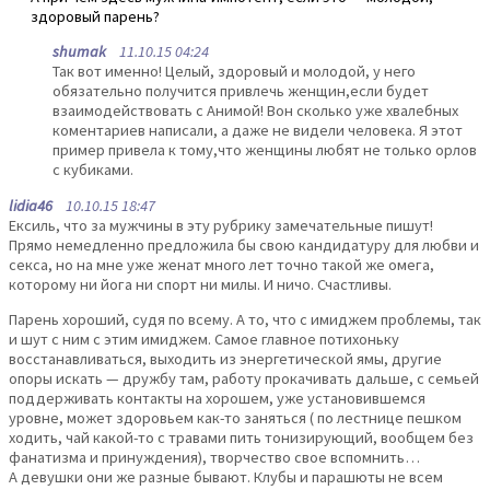
здоровый парень?
shumak
11.10.15 04:24
Так вот именно! Целый, здоровый и молодой, у него
обязательно получится привлечь женщин,если будет
взаимодействовать с Анимой! Вон сколько уже хвалебных
коментариев написали, а даже не видели человека. Я этот
пример привела к тому,что женщины любят не только орлов
с кубиками.
lidia46
10.10.15 18:47
Ексиль, что за мужчины в эту рубрику замечательные пишут!
Прямо немедленно предложила бы свою кандидатуру для любви и
секса, но на мне уже женат много лет точно такой же омега,
которому ни йога ни спорт ни милы. И ничо. Счастливы.
Парень хороший, судя по всему. А то, что с имиджем проблемы, так
и шут с ним с этим имиджем. Самое главное потихоньку
восстанавливаться, выходить из энергетической ямы, другие
опоры искать — дружбу там, работу прокачивать дальше, с семьей
поддерживать контакты на хорошем, уже установившемся
уровне, может здоровьем как-то заняться ( по лестнице пешком
ходить, чай какой-то с травами пить тонизирующий, вообщем без
фанатизма и принуждения), творчество свое вспомнить…
А девушки они же разные бывают. Клубы и парашюты не всем