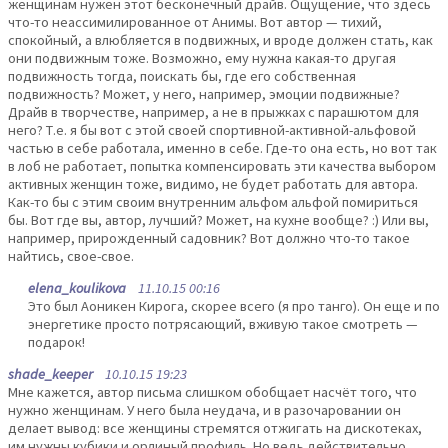
женщинам нужен этот бесконечный драйв. Ощущение, что здесь
что-то неассимилированное от Анимы. Вот автор — тихий,
спокойный, а влюбляется в подвижных, и вроде должен стать, как
они подвижным тоже. Возможно, ему нужна какая-то другая
подвижность тогда, поискать бы, где его собственная
подвижность? Может, у него, например, эмоции подвижные?
Драйв в творчестве, например, а не в прыжках с парашютом для
него? Т.е. я бы вот с этой своей спортивной-активной-альфовой
частью в себе работала, именно в себе. Где-то она есть, но вот так
в лоб не работает, попытка компенсировать эти качества выбором
активных женщин тоже, видимо, не будет работать для автора.
Как-то бы с этим своим внутренним альфом альфой помириться
бы. Вот где вы, автор, лучший? Может, на кухне вообще? :) Или вы,
например, прирожденный садовник? Вот должно что-то такое
найтись, свое-свое.
elena_koulikova
11.10.15 00:16
Это был Аоникен Кирога, скорее всего (я про танго). Он еще и по
энергетике просто потрясающий, вживую такое смотреть —
подарок!
shade_keeper
10.10.15 19:23
Мне кажется, автор письма слишком обобщает насчёт того, что
нужно женщинам. У него была неудача, и в разочаровании он
делает вывод: все женщины стремятся отжигать на дискотеках,
им нужны кубики и орлиный профиль. Но ведь действительно,