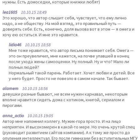
нужны. Есть домоседки, которые книжки любят)
lea1605
10.10.15 18:49
Это хорошо, что автор слышит себя, чувствует, что ему лично
надо, а не обществу. На мой взгляд, это правильный путь —
доверять себе. Есть, конечно, доля вызова вот в этом — я омега и
хочу ею остаться. И мне это нравится.
lidia46
10.10.15 18:58
Мне тоже нравится, что автор письма понимает себя. Омега —
это он преувеличил, мне кажется, на почве упавшей в конец
после ухода жены самооценки. Ну полный. Ну и что? Мало ли
полных людей?
Нормальный такой парень. Работает. Хочет любви и детей. Все
у него будет. Просто не повезло в самом начале. Так бывает.
alamem
10.10.15 18:56
девушки разные бывают, не всем нужен карнавал, некоторым
вполне нравится сидеть дома с котиком, книгой, сериалом и
пирогами.
anna_actio
10.10.15 19:05
Автор мне напомнил коллегу. Мужик-гора просто. И на лицо
неприятен. И высокомерен в какой-то мере. Но очень крутой спец
(руководит развитием сайтов компании). А к тому же просто до
опупения интеллектуал. Его после гимназии без вступительных МГУ