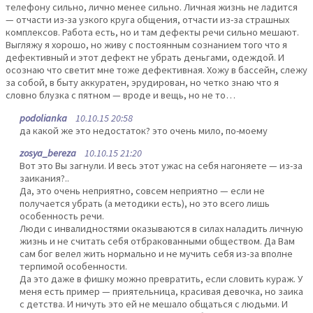
телефону сильно, лично менее сильно. Личная жизнь не ладится
— отчасти из-за узкого круга общения, отчасти из-за страшных
комплексов. Работа есть, но и там дефекты речи сильно мешают.
Выгляжу я хорошо, но живу с постоянным сознанием того что я
дефективный и этот дефект не убрать деньгами, одеждой. И
осознаю что светит мне тоже дефективная. Хожу в бассейн, слежу
за собой, в быту аккуратен, эрудирован, но четко знаю что я
словно блузка с пятном — вроде и вещь, но не то…
podolianka
10.10.15 20:58
да какой же это недостаток? это очень мило, по-моему
zosya_bereza
10.10.15 21:20
Вот это Вы загнули. И весь этот ужас на себя нагоняете — из-за
заикания?..
Да, это очень неприятно, совсем неприятно — если не
получается убрать (а методики есть), но это всего лишь
особенность речи.
Люди с инвалидностями оказываются в силах наладить личную
жизнь и не считать себя отбракованными обществом. Да Вам
сам бог велел жить нормально и не мучить себя из-за вполне
терпимой особенности.
Да это даже в фишку можно превратить, если словить кураж. У
меня есть пример — приятельница, красивая девочка, но заика
с детства. И ничуть это ей не мешало общаться с людьми. И