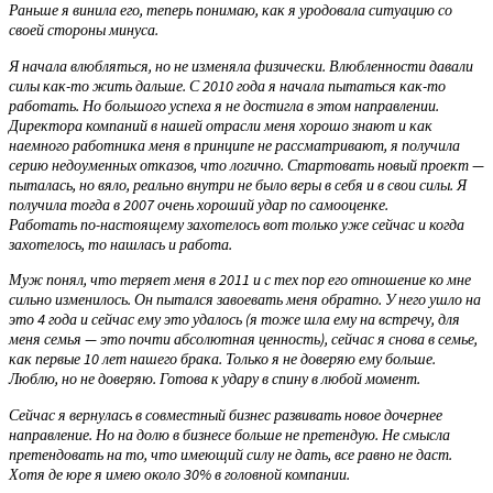
Раньше я винила его, теперь понимаю, как я уродовала ситуацию со
своей стороны минуса.
Я начала влюбляться, но не изменяла физически. Влюбленности давали
силы как-то жить дальше. С 2010 года я начала пытаться как-то
работать. Но большого успеха я не достигла в этом направлении.
Директора компаний в нашей отрасли меня хорошо знают и как
наемного работника меня в принципе не рассматривают, я получила
серию недоуменных отказов, что логично. Стартовать новый проект —
пыталась, но вяло, реально внутри не было веры в себя и в свои силы. Я
получила тогда в 2007 очень хороший удар по самооценке.
Работать по-настоящему захотелось вот только уже сейчас и когда
захотелось, то нашлась и работа.
Муж понял, что теряет меня в 2011 и с тех пор его отношение ко мне
сильно изменилось. Он пытался завоевать меня обратно. У него ушло на
это 4 года и сейчас ему это удалось (я тоже шла ему на встречу, для
меня семья — это почти абсолютная ценность), сейчас я снова в семье,
как первые 10 лет нашего брака. Только я не доверяю ему больше.
Люблю, но не доверяю. Готова к удару в спину в любой момент.
Сейчас я вернулась в совместный бизнес развивать новое дочернее
направление. Но на долю в бизнесе больше не претендую. Не смысла
претендовать на то, что имеющий силу не дать, все равно не даст.
Хотя де юре я имею около 30% в головной компании.