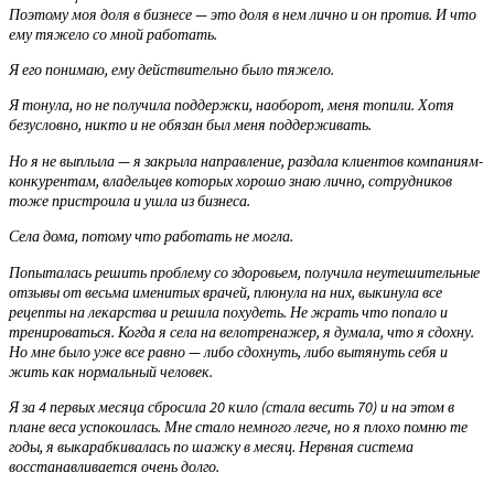
Поэтому моя доля в бизнесе — это доля в нем лично и он против. И что
ему тяжело со мной работать.
Я его понимаю, ему действительно было тяжело.
Я тонула, но не получила поддержки, наоборот, меня топили. Хотя
безусловно, никто и не обязан был меня поддерживать.
Но я не выплыла — я закрыла направление, раздала клиентов компаниям-
конкурентам, владельцев которых хорошо знаю лично, сотрудников
тоже пристроила и ушла из бизнеса.
Села дома, потому что работать не могла.
Попыталась решить проблему со здоровьем, получила неутешительные
отзывы от весьма именитых врачей, плюнула на них, выкинула все
рецепты на лекарства и решила похудеть. Не жрать что попало и
тренироваться. Когда я села на велотренажер, я думала, что я сдохну.
Но мне было уже все равно — либо сдохнуть, либо вытянуть себя и
жить как нормальный человек.
Я за 4 первых месяца сбросила 20 кило (стала весить 70) и на этом в
плане веса успокоилась. Мне стало немного легче, но я плохо помню те
годы, я выкарабкивалась по шажку в месяц. Нервная система
восстанавливается очень долго.