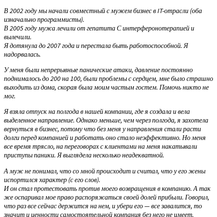
В 2002 году мы начали совместный с мужем бизнес в IT-отрасли (оба
изначально программисты).
В 2005 году мужа лечили от гепатита С интерферонотерапией и
вылечили.
Я дотянула до 2007 года и перестала быть работоспособной. Я
надорвалась.
У меня были непрерывные панические атаки, давление постоянно
поднималось до 200 на 100, были проблемы с сердцем, мне было страшно
выходить из дома, скорая была моим частым гостем. Помочь никто не
мог.
Я взяла отпуск на полгода в нашей компании, где я создала и вела
выделенное направление. Однако меньше, чем через полгода, я захотела
вернуться в бизнес, потому что без меня у направления стали расти
долги перед компанией и работать оно стало неэффективно. Но меня
все время трясло, на переговорах с клиентами на меня накатывали
приступы паники. Я выглядела несколько неадекватной.
А муж не понимал, что со мной происходит и считал, что у его жены
испортился характер (с его слов).
И он стал протестовать против моего возвращения в компанию. А так
же оспаривал мое право распоряжаться своей долей прибыли. Говорил,
что раз все сейчас держится на нем, и убери его — все завалится, то
значит и ценности самостоятельной компания без него не имеет.