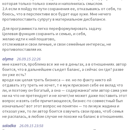
которая только-только ожила и наполнилась смыслом.
2.А если я пойду по пути сохранения ее, отказываясь от себя, то
боюсь, что в перспективе все будет еще хуже. Мне нечего
противопоставить супругу в материальном дисбалансе.
Для программиста легко переформулировать задачу.
Целевая функция сохранить и семью, и себя,
желаю идти к ней пошагово,
отслеживая и свои личные, и свои семейные интересы, не
противопоставляя их.
alyma
26.09.15 22:26
мне кажется, проблема все же не в деньгах, а в отношениях. автор
боится, что в дальнейшем съедет баланс, а сейчас он где? разве
он уже есть?
вроде как целая треть бизнеса — ее. но по факту никто ей
отдавать эту треть не хочет, т е муж присвоил себе ее вклад что
ли, и поэтому он богатый, а она — содержанка? или автор сама уже
ни на что не претендует и не хочет/не может даже поставить этот
вопрос и взять себе причитающееся, бизнес-то совместный был
изначально? вот этот вопрос не понятен — то ли муж жадина и
отказал уже, то ли автор боится озвучить свои права, чтоб семья
не распалась, в любом случае не похоже на баланс в отношениях.
solodka
26.09.15 23:58