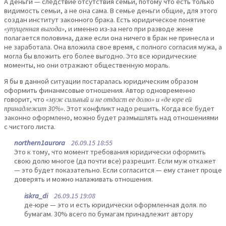
А деньги — следствие отсутствия семьи, потому что есть только
видимость семьи, а не она сама. В семье деньги общие, для этого
создан институт законного брака. Есть юридическое понятие
«упущенная выгода»
, и именно из-за него при разводе жене
полагается половина, даже если она ничего в брак не принесла и
не заработала. Она вложила свое время, с полного согласия мужа, а
могла бы вложить его более выгодно. Это все юридические
моменты, но они отражают общественную мораль.
Я бы в данной ситуации постаралась юридическим образом
оформить финанмсовые отношения. Автор одновременно
говорит, что
«муж сильный и не отдаст ее долю» и «де юре ей
принадлежит 30%»
. Этот конфликт надо решить. Когда все будет
законно оформлено, можно будет размышлять над отношениями
с чистого листа.
northern1aurora
26.09.15 18:55
Это к тому, что момент требования юридически оформить
свою долю многое (да почти все) разрешит. Если муж откажет
— это будет показательно. Если согласится — ему станет проще
доверять и можно налаживать отношения.
iskra_di
26.09.15 19:08
де-юре — это и есть юридически оформленная доля. по
бумагам. 30% всего по бумагам принадлежит автору