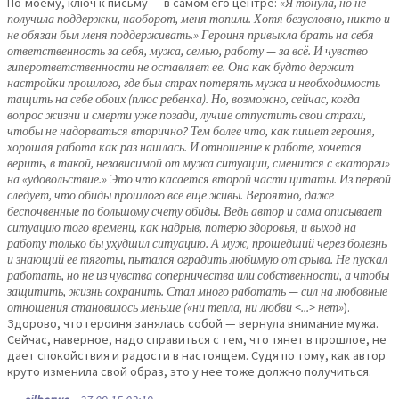
По-моему, ключ к письму — в самом его центре:
«Я тонула, но не
получила поддержки, наоборот, меня топили. Хотя безусловно, никто и
не обязан был меня поддерживать.» Героиня привыкла брать на себя
ответственность за себя, мужа, семью, работу — за всё. И чувство
гиперответственности не оставляет ее. Она как будто держит
настройки прошлого, где был страх потерять мужа и необходимость
тащить на себе обоих (плюс ребенка). Но, возможно, сейчас, когда
вопрос жизни и смерти уже позади, лучше отпустить свои страхи,
чтобы не надорваться вторично? Тем более что, как пишет героиня,
хорошая работа как раз нашлась. И отношение к работе, хочется
верить, в такой, независимой от мужа ситуации, сменится с «каторги»
на «удовольствие.» Это что касается второй части цитаты. Из первой
следует, что обиды прошлого все еще живы. Вероятно, даже
беспочвенные по большому счету обиды. Ведь автор и сама описывает
ситуацию того времени, как надрыв, потерю здоровья, и выход на
работу только бы ухудшил ситуацию. А муж, прошедший через болезнь
и знающий ее тяготы, пытался оградить любимую от срыва. Не пускал
работать, но не из чувства соперничества или собственности, а чтобы
защитить, жизнь сохранить. Стал много работать — сил на любовные
отношения становилось меньше («ни тепла, ни любви <...> нет»
).
Здорово, что героиня занялась собой — вернула внимание мужа.
Сейчас, наверное, надо справиться с тем, что тянет в прошлое, не
дает спокойствия и радости в настоящем. Судя по тому, как автор
круто изменила свой образ, это у нее тоже должно получиться.