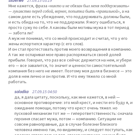
silberwe
27.09.15 03:19
Мне кажется, фраза
«никто и не обязан был меня поддерживать»
— лукавство перед собой, вернее, попытка быть «правильной»
, а на
самом деле есть убеждение, что поддерживать должны были,
и есть обида на то, что не поддержали. Я могу ошибаться, я
просто сужу по себе. А каковы были мотивы мужа в тот период
— забота ли?
А муж не понимал, что со мной происходит и считал, что у его
жены испортился характер (с его слов).
И он стал протестовать против моего возвращения в компанию.
А так же оспаривал мое право распоряжаться своей долей
прибыли. Говорил, что раз все сейчас держится на нем, и убери
его — все завалится, то значит и ценности самостоятельной
компания без него не имеет. Поэтому моя доля в бизнесе — это
доля в нем лично и он против. И что ему тяжело со мной
работать.
solodka
27.09.15 04:50
да, я дала цитату, поскольку, как мне кажется, в ней —
основное противоречие: это мой крест, и нести его буду я, и
ожидание помощи, потому что крест очень тяжел. но
пусковой механизм тот же — гиперответственность: сначала
героиня спасает мужа, потом — компанию. Ситуации не
совсем равноправные, да: в случае болезни близкого
человека именно так, по-видимому, и следует поступать, как
сделала автор; только вот, спасая компанию, можно было