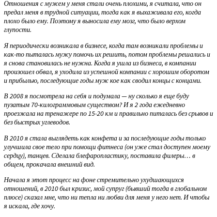
Отношения с мужем у меня стали очень плохими, я считала, что он
предал меня в трудной ситуации, тогда как я выхаживала его, когда
плохо было ему. Поэтому я выносила ему мозг, что было верхом
глупости.
Я периодически возникала в бизнесе, когда там возникали проблемы и
как-то пыталась мужу помочь их решить, потом проблемы решались и
я снова становилась не нужна. Когда я ушла из бизнеса, в компании
произошел обвал, я уходила из успешной компании с хорошим оборотом
и прибылью, последующие годы муж кое как сводил концы с концами.
В 2008 я посмотрела на себя и подумала — ну сколько я еще буду
пузатым 70-килограммовым существом? И я 2 года ежедневно
проезжала на тренажере по 15-20 км и правильно питалась без срывов и
без быстрых углеводов.
В 2010 я стала выглядеть как конфета и за последующие годы только
улучшила свое тело при помощи фитнеса (он уже стал доступен моему
сердцу), танцев. Сделала блефаропластику, поставила филеры… в
общем, прокачала внешний вид.
Начала я этот процесс на фоне стремительно ухудшающихся
отношений, в 2010 был кризис, мой супруг (бывший тогда в глобальном
плюсе) сказал мне, что ни тепла ни любви для меня у него нет. И чтобы
я искала, где хочу.