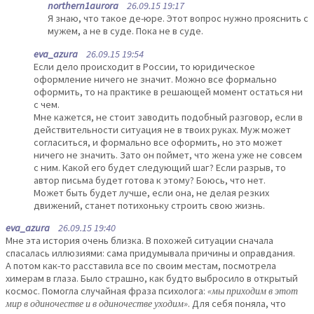
northern1aurora
26.09.15 19:17
Я знаю, что такое де-юре. Этот вопрос нужно прояснить с
мужем, а не в суде. Пока не в суде.
eva_azura
26.09.15 19:54
Если дело происходит в России, то юридическое
оформление ничего не значит. Можно все формально
оформить, то на практике в решающей момент остаться ни
с чем.
Мне кажется, не стоит заводить подобный разговор, если в
действительности ситуация не в твоих руках. Муж может
согласиться, и формально все оформить, но это может
ничего не значить. Зато он поймет, что жена уже не совсем
с ним. Какой его будет следующий шаг? Если разрыв, то
автор письма будет готова к этому? Боюсь, что нет.
Может быть будет лучше, если она, не делая резких
движений, станет потихоньку строить свою жизнь.
eva_azura
26.09.15 19:40
Мне эта история очень близка. В похожей ситуации сначала
спасалась иллюзиями: сама придумывала причины и оправдания.
А потом как-то расставила все по своим местам, посмотрела
химерам в глаза. Было страшно, как будто выбросило в открытый
космос. Помогла случайная фраза психолога:
«мы приходим в этот
мир в одиночестве и в одиночестве уходим»
. Для себя поняла, что