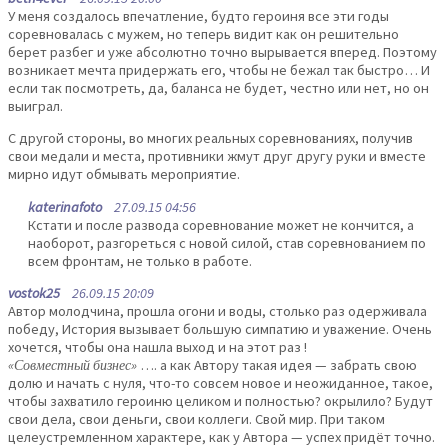
У меня создалось впечатление, будто героиня все эти годы
соревновалась с мужем, но теперь видит как он решительно
берет разбег и уже абсолютно точно вырывается вперед. Поэтому
возникает мечта придержать его, чтобы не бежал так быстро… И
если так посмотреть, да, баланса не будет, честно или нет, но он
выиграл.
С другой стороны, во многих реальных соревнованиях, получив
свои медали и места, противники жмут друг другу руки и вместе
мирно идут обмывать мероприятие.
katerinafoto
27.09.15 04:56
Кстати и после развода соревнование может не кончится, а
наоборот, разгореться с новой силой, став соревнованием по
всем фронтам, не только в работе.
vostok25
26.09.15 20:09
Автор молодчина, прошла огони и воды, столько раз одерживала
победу, История вызывает большую симпатию и уважение. Очень
хочется, чтобы она нашла выход и на этот раз !
«Совместный бизнес»
…. а как Автору такая идея — забрать свою
долю и начать с нуля, что-то совсем новое и неожиданное, такое,
чтобы захватило героиню целиком и полностью? окрылило? Будут
свои дела, свои деньги, свои коллеги. Свой мир. При таком
целеустремленном характере, как у Автора — успех придёт точно.