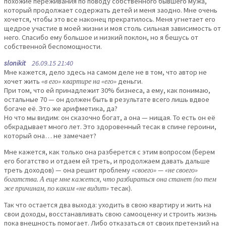
похожие переживания по поводу собственного бывшего мужа,
который продолжает содержать детей и меня заодно. Мне очень
хочется, чтобы это все наконец прекратилось. Меня угнетает его
щедрое участие в моей жизни и моя столь сильная зависимость от
него. Спасибо ему большое и низкий поклон, но я бешусь от
собственной беспомощности.
slonikit
26.09.15 21:40
Мне кажется, дело здесь на самом деле не в том, что автор не
хочет жить
«в его» квартире на «его»
деньги.
При том, что ей принадлежит 30% бизнеса, а ему, как понимаю,
остальные 70 — он должен быть в результате всего лишь вдвое
богаче её. Это же арифметика, да?
Но что мы видим: он сказочно богат, а она — нищая. То есть он её
обкрадывает много лет. Это здоровенный тесак в спине героини,
который она… не замечает?
Мне кажется, как только она разберется с этим вопросом (берем
его богатство и отдаем ей треть, и продолжаем давать дальше
треть доходов) — она решит проблему
«своего» — «не своего»
богатства. А еще мне кажется, что разбираться она станет (по тем
же причинам, по каким «не видит»
тесак).
Так что остается два выхода: уходить в свою квартиру и жить на
свои доходы, восстанавливать свою самооценку и строить жизнь
пока внешность помогает. Либо отказаться от своих претензий на