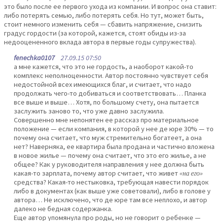
это было после ее первого ухода из компании. И вопрос она ставит:
либо потерять семью, либо потерять себя. Но тут, может быть,
стоит немного изменить себя — сбавить напряжение, снизить
градус гордости (за которой, кажется, стоят обиды из-за
недооцененного вклада автора в первые годы супружества).
fenechka0107
27.09.15 07:50
а мне кажется, что это не гордость, а наоборот какой-то
комплекс неполноценности. Автор постоянно чувствует себя
недостойной всех имеющихся благ, и считает, что надо
продолжать чего-то добиваться и соответствовать… Планка
все выше и выше… Хотя, по большому счету, она пытается
заслужить заново то, что уже давно заслужила.
Совершенно мне непонятен ее рассказ про материальное
положение — если компания, в которой у нее де юре 30% — то
почему она считает, что муж стремительно богатеет, а она
нет? Наверняка, ее квартира была продана и частично вложена
в новое жилье — почему она считает, что это его жилье, а не
общее? Как у руководителя направления у нее должна быть
какая-то зарплата, почему автор считает, что живет
«на его»
средства? Какая-то нестыковка, требующая навести порядок
либо в документах (как выше уже советовали), либо в голове у
автора… Не исключено, что де юре там все неплохо, и автор
далеко не бедная содержанка.
Еще автор упомянула про роды, но не говорит о ребенке —