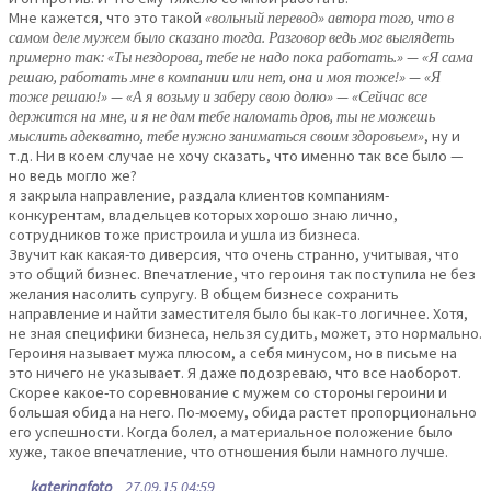
Мне кажется, что это такой
«вольный перевод» автора того, что в
самом деле мужем было сказано тогда. Разговор ведь мог выглядеть
примерно так: «Ты нездорова, тебе не надо пока работать.» — «Я сама
решаю, работать мне в компании или нет, она и моя тоже!» — «Я
тоже решаю!» — «А я возьму и заберу свою долю» — «Сейчас все
держится на мне, и я не дам тебе наломать дров, ты не можешь
мыслить адекватно, тебе нужно заниматься своим здоровьем»
, ну и
т.д. Ни в коем случае не хочу сказать, что именно так все было —
но ведь могло же?
я закрыла направление, раздала клиентов компаниям-
конкурентам, владельцев которых хорошо знаю лично,
сотрудников тоже пристроила и ушла из бизнеса.
Звучит как какая-то диверсия, что очень странно, учитывая, что
это общий бизнес. Впечатление, что героиня так поступила не без
желания насолить супругу. В общем бизнесе сохранить
направление и найти заместителя было бы как-то логичнее. Хотя,
не зная специфики бизнеса, нельзя судить, может, это нормально.
Героиня называет мужа плюсом, а себя минусом, но в письме на
это ничего не указывает. Я даже подозреваю, что все наоборот.
Скорее какое-то соревнование с мужем со стороны героини и
большая обида на него. По-моему, обида растет пропорционально
его успешности. Когда болел, а материальное положение было
хуже, такое впечатление, что отношения были намного лучше.
katerinafoto
27.09.15 04:59