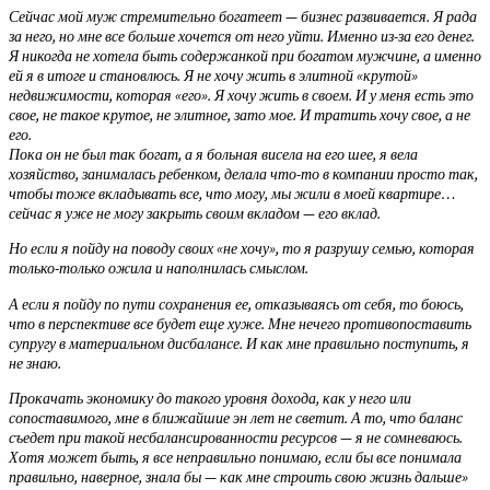
Сейчас мой муж стремительно богатеет — бизнес развивается. Я рада
за него, но мне все больше хочется от него уйти. Именно из-за его денег.
Я никогда не хотела быть содержанкой при богатом мужчине, а именно
ей я в итоге и становлюсь. Я не хочу жить в элитной «крутой»
недвижимости, которая «его». Я хочу жить в своем. И у меня есть это
свое, не такое крутое, не элитное, зато мое. И тратить хочу свое, а не
его.
Пока он не был так богат, а я больная висела на его шее, я вела
хозяйство, занималась ребенком, делала что-то в компании просто так,
чтобы тоже вкладывать все, что могу, мы жили в моей квартире…
сейчас я уже не могу закрыть своим вкладом — его вклад.
Но если я пойду на поводу своих «не хочу», то я разрушу семью, которая
только-только ожила и наполнилась смыслом.
А если я пойду по пути сохранения ее, отказываясь от себя, то боюсь,
что в перспективе все будет еще хуже. Мне нечего противопоставить
супругу в материальном дисбалансе. И как мне правильно поступить, я
не знаю.
Прокачать экономику до такого уровня дохода, как у него или
сопоставимого, мне в ближайшие эн лет не светит. А то, что баланс
съедет при такой несбалансированности ресурсов — я не сомневаюсь.
Хотя может быть, я все неправильно понимаю, если бы все понимала
правильно, наверное, знала бы — как мне строить свою жизнь дальше»