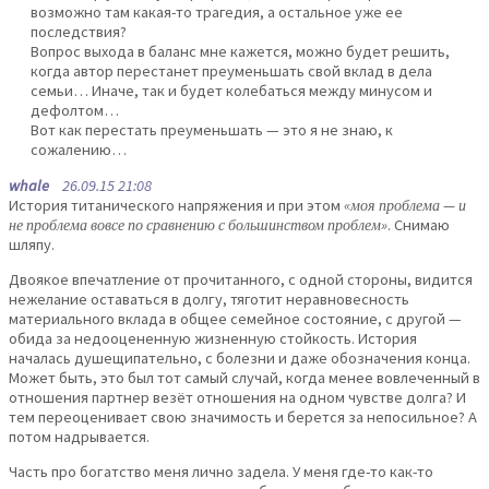
возможно там какая-то трагедия, а остальное уже ее
последствия?
Вопрос выхода в баланс мне кажется, можно будет решить,
когда автор перестанет преуменьшать свой вклад в дела
семьи… Иначе, так и будет колебаться между минусом и
дефолтом…
Вот как перестать преуменьшать — это я не знаю, к
сожалению…
whale
26.09.15 21:08
История титанического напряжения и при этом
«моя проблема — и
не проблема вовсе по сравнению с большинством проблем»
. Снимаю
шляпу.
Двоякое впечатление от прочитанного, с одной стороны, видится
нежелание оставаться в долгу, тяготит неравновесность
материального вклада в общее семейное состояние, с другой —
обида за недооцененную жизненную стойкость. История
началась душещипательно, с болезни и даже обозначения конца.
Может быть, это был тот самый случай, когда менее вовлеченный в
отношения партнер везёт отношения на одном чувстве долга? И
тем переоценивает свою значимость и берется за непосильное? А
потом надрывается.
Часть про богатство меня лично задела. У меня где-то как-то