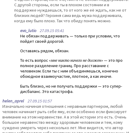
С другой стороны, если ты в плохом состоянии и в
поддержке нуждаешься, то от кого же её ждать, как не от
близких людей? Героиня сама ведь мужа поддерживала,
когда ему было плохо. Так что обиду понять можно.
evo_lutio
27.09.15 05:41
Не обязан поддерживать — только при условии, что
пойдет своей дорогой.
Оставаясь рядом, обязан.
То есть вопрос
«мне никто ничего не должен»
— это про
полное разделение границ. Про расставание с
человеком. Если ты с ним объединяешься, конечно
обоюдное взаимоучастие, плотное, а как иначе.
Быть близко, но не получать поддержки — это супер-
дисбаланс. Это катастрофа.
helen_aprel
27.09.15 01:57
Изначально начиная отношения с неравным партнером, любой
человек начинает рыть себе яму, если особенно если фиксирует
внимание на этом неравенстве. А в этой истории это есть. Очень
большое неравенство между здоровым человеком и тем, кому
суждено умереть через несколько лет. Мне видится, что автор