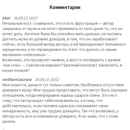
Комментарии
irkar
26.09.15 18:27
Печальный пост. ( наверное, это и есть фрустрация — автор
закрылась от мужа и не хочет принимать от него даже то, что он
хочет дать. Логично было бы спокойно жить дальше, не пытаясь
догнать мужа по уровню доходов, в том, что он зарабатывает
сейчас, есть большой вклад автора, и ей принадлежит половина и
юридически, и по справедливости. А вот что делать со своим
желанием
«отделиться»
…
Возможно, это прозвучит наивно, а просто поговорить с мужем
«как есть»
— совсем не вариант? Брачный контракт заключить, в
конце концов?
northern1aurora
26.09.15 18:52
Мне кажется, деньги тут только симптом. Проблема в отсутствии
доверия к мужу. Мне трудно представить, что могут быть хорошие
отношения, когда непрерывно ждешь удара в спину. Это не к
тому, что Автор ведет себя неправильно, а ктому, что
действительно, если человек один раз показывает свою
ненадежность, ему уже трудно доверять. Так что возможно, у
Автора есть все основания не доверять. Я не знаю, что с этим
делать.