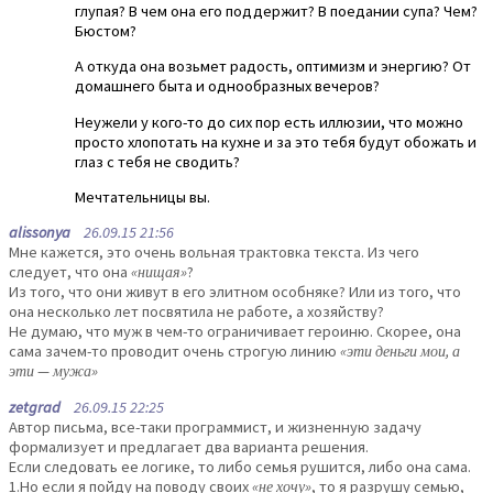
глупая? В чем она его поддержит? В поедании супа? Чем?
Бюстом?
А откуда она возьмет радость, оптимизм и энергию? От
домашнего быта и однообразных вечеров?
Неужели у кого-то до сих пор есть иллюзии, что можно
просто хлопотать на кухне и за это тебя будут обожать и
глаз с тебя не сводить?
Мечтательницы вы.
alissonya
26.09.15 21:56
Мне кажется, это очень вольная трактовка текста. Из чего
следует, что она
«нищая»
?
Из того, что они живут в его элитном особняке? Или из того, что
она несколько лет посвятила не работе, а хозяйству?
Не думаю, что муж в чем-то ограничивает героиню. Скорее, она
сама зачем-то проводит очень строгую линию
«эти деньги мои, а
эти — мужа»
zetgrad
26.09.15 22:25
Автор письма, все-таки программист, и жизненную задачу
формализует и предлагает два варианта решения.
Если следовать ее логике, то либо семья рушится, либо она сама.
1.Но если я пойду на поводу своих
«не хочу»
, то я разрушу семью,