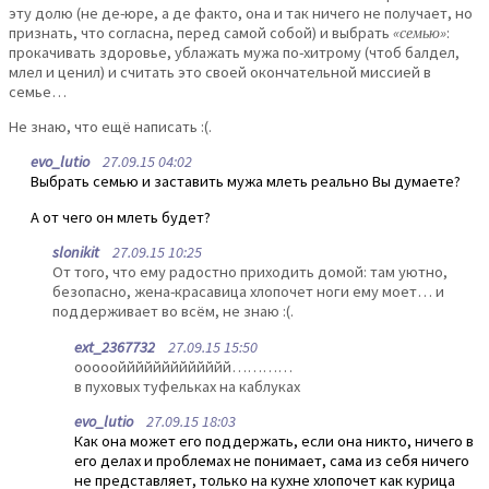
эту долю (не де-юре, а де факто, она и так ничего не получает, но
признать, что согласна, перед самой собой) и выбрать
«семью»
:
прокачивать здоровье, ублажать мужа по-хитрому (чтоб балдел,
млел и ценил) и считать это своей окончательной миссией в
семье…
Не знаю, что ещё написать :(.
evo_lutio
27.09.15 04:02
Выбрать семью и заставить мужа млеть реально Вы думаете?
А от чего он млеть будет?
slonikit
27.09.15 10:25
От того, что ему радостно приходить домой: там уютно,
безопасно, жена-красавица хлопочет ноги ему моет… и
поддерживает во всём, не знаю :(.
ext_2367732
27.09.15 15:50
оооооййййййййййййй…………
в пуховых туфельках на каблуках
evo_lutio
27.09.15 18:03
Как она может его поддержать, если она никто, ничего в
его делах и проблемах не понимает, сама из себя ничего
не представляет, только на кухне хлопочет как курица