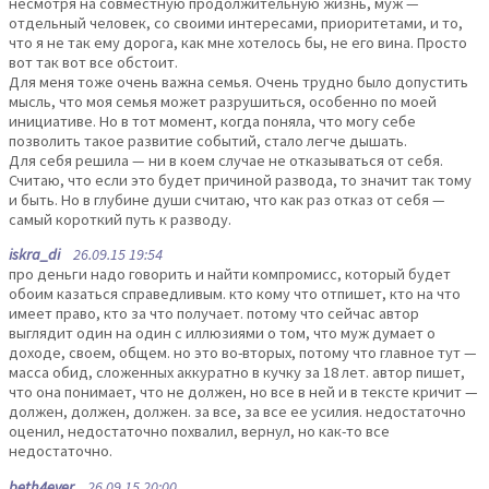
несмотря на совместную продолжительную жизнь, муж —
отдельный человек, со своими интересами, приоритетами, и то,
что я не так ему дорога, как мне хотелось бы, не его вина. Просто
вот так вот все обстоит.
Для меня тоже очень важна семья. Очень трудно было допустить
мысль, что моя семья может разрушиться, особенно по моей
инициативе. Но в тот момент, когда поняла, что могу себе
позволить такое развитие событий, стало легче дышать.
Для себя решила — ни в коем случае не отказываться от себя.
Считаю, что если это будет причиной развода, то значит так тому
и быть. Но в глубине души считаю, что как раз отказ от себя —
самый короткий путь к разводу.
iskra_di
26.09.15 19:54
про деньги надо говорить и найти компромисс, который будет
обоим казаться справедливым. кто кому что отпишет, кто на что
имеет право, кто за что получает. потому что сейчас автор
выглядит один на один с иллюзиями о том, что муж думает о
доходе, своем, общем. но это во-вторых, потому что главное тут —
масса обид, сложенных аккуратно в кучку за 18 лет. автор пишет,
что она понимает, что не должен, но все в ней и в тексте кричит —
должен, должен, должен. за все, за все ее усилия. недостаточно
оценил, недостаточно похвалил, вернул, но как-то все
недостаточно.
beth4ever
26.09.15 20:00