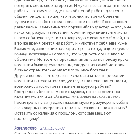
потерять себя, свое здоровье. И муж пытался оградить ее от
работы, потому что видел, какой ценой работа дается. В
общем, он делал то же, что героиня: во время болезни
супруги взял заботы о материальном на себя. Восстановил
равновесие. Замечание про портящийся характер — это, мне
кажется, результат метаний героини: муж видит, что жена
плохо себя чувствует и это напрямую связано с работой, но
в то же время рвется на работу и чувствует себя еще хуже.
Возможно, замечание про характер — это щадящее
«нужна
помощь психиатра.»
Согласна, что жадность его не вполне
объяснима. Но то, что переживания автора по поводу краха
компании были преувеличены, следует из самой истории:
бизнес стремительно идет в гору, муж богатеет.
Другой вопрос — что делать. Если оставаться в дочерней
компании тяжело и преследует чувство неполноценности,
возможно, рассмотреть варианты другой работы?
Продолжать бизнес вместе с мужем, но не стремиться
переиграть его и не
«делить» имущество на «мое» и «его»
?
Посмотреть на ситуацию глазами мужа и разуверить себя в
его коварных намерениях топить и всаживать нож в спину?
Оставить сожаления о прошлом, которые мешают
настоящему?
katerinafoto
27.09.15 05:03
С одной стороны, конечно, никто не обязан поддерживать.