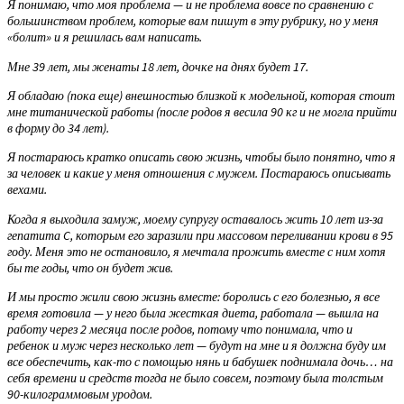
Я понимаю, что моя проблема — и не проблема вовсе по сравнению с
большинством проблем, которые вам пишут в эту рубрику, но у меня
«болит» и я решилась вам написать.
Мне 39 лет, мы женаты 18 лет, дочке на днях будет 17.
Я обладаю (пока еще) внешностью близкой к модельной, которая стоит
мне титанической работы (после родов я весила 90 кг и не могла прийти
в форму до 34 лет).
Я постараюсь кратко описать свою жизнь, чтобы было понятно, что я
за человек и какие у меня отношения с мужем. Постараюсь описывать
вехами.
Когда я выходила замуж, моему супругу оставалось жить 10 лет из-за
гепатита C, которым его заразили при массовом переливании крови в 95
году. Меня это не остановило, я мечтала прожить вместе с ним хотя
бы те годы, что он будет жив.
И мы просто жили свою жизнь вместе: боролись с его болезнью, я все
время готовила — у него была жесткая диета, работала — вышла на
работу через 2 месяца после родов, потому что понимала, что и
ребенок и муж через несколько лет — будут на мне и я должна буду им
все обеспечить, как-то с помощью нянь и бабушек поднимала дочь… на
себя времени и средств тогда не было совсем, поэтому была толстым
90-килограммовым уродом.