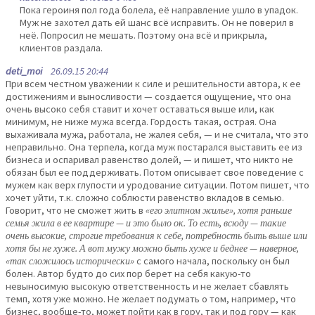
Пока героиня пол года болела, её направление ушло в упадок.
Муж не захотел дать ей шанс всё исправить. Он не поверил в
неё. Попросил не мешать. Поэтому она всё и прикрыла,
клиентов раздала.
deti_moi
26.09.15 20:44
При всем честном уважении к силе и решительности автора, к ее
достижениям и выносливости — создается ощущение, что она
очень высоко себя ставит и хочет оставаться выше или, как
минимум, не ниже мужа всегда. Гордость такая, острая. Она
выхаживала мужа, работала, не жалея себя, — и не считала, что это
неправильно. Она терпела, когда муж постарался выставить ее из
бизнеса и оспаривал равенство долей, — и пишет, что никто не
обязан был ее поддерживать. Потом описывает свое поведение с
мужем как верх глупости и уродование ситуации. Потом пишет, что
хочет уйти, т.к. сложно соблюсти равенство вкладов в семью.
Говорит, что не сможет жить в
«его элитном жилье», хотя раньше
семья жила в ее квартире — и это было ок. То есть, всюду — такие
очень высокие, строгие требования к себе, потребность быть выше или
хотя бы не хуже. А вот мужу можно быть хуже и беднее — наверное,
«так сложилось исторически»
с самого начала, поскольку он был
болен. Автор будто до сих пор берет на себя какую-то
невыносимую высокую ответственность и не желает сбавлять
темп, хотя уже можно. Не желает подумать о том, например, что
бизнес, вообще-то, может пойти как в гору, так и под гору — как