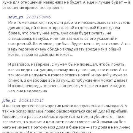
Хуже для отношений наверняка не будет. А ещё и лучше будет — в
отношения придет новая волна.
sava_ya
27.09.15 04:45
Мне тоже кажется, что, если работа и независимость так важны
для автора, ей стоит открыть свой отдельный бизнес, тем
более, что опыт у нее есть. Она сама будет рулить, не
оглядыааясь на мужа, и не так зависеть от его указаний и
настроений. Возможно, прибыль будет меньше, зато своя. А так
ведь героине очень обидно вкладывать вроде как в общий
котел, а прав на доходы не иметь.
И разговор, наверное, с мужем бы не помешал, чтобы понять,
как он видит ситуацию, почему поступает так, а не иначе. А то
так можно надумать в голове всяких ножей и камней у мужа за
спиной, а он вообще все из лучших побуждений может делает.
И в свою очередь не очень понимает, что же его жене надо и
чем она недовольна.
julie_s1
26.09.15 20:15
И он стал протестовать против моего возвращения в компанию. А
так же оспаривал мое право распоряжаться своей долей прибыли.
Говорил, что раз все сейчас держится на нем, и убери его — все
завалится, то значит и ценности самостоятельной компания без
него не имеет. Поэтому моя доля в бизнесе — это доля в нем лично
и он против. И что ему тяжело со мной работать.