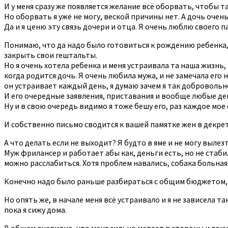
И у меня сразу же появляется желание всё оборвать, чтобы т
Но оборвать я уже не могу, веской причины нет. А дочь очен
Да и я ценю эту связь дочери и отца. Я очень люблю своего п
Понимаю, что да надо было готовиться к рождению ребенка,
закрыть свои гештальты.
Но я очень хотела ребенка и меня устраивала та наша жизнь
когда родится дочь. Я очень любила мужа, и не замечала его
он устраивает каждый день, я думаю зачем я так добровольно
И его очередные заявления, приставания и вообще любые де
Ну и в свою очередь видимо я тоже бешу его, раз каждое мое
И собственно письмо сводится к вашей памятке жен в декрете
А что делать если не выходит? Я будто в яме и не могу вылезт
Муж фрилансер и работает абы как, деньги есть, но не стаби
можно расслабиться. Хотя проблем навались, собака больная
Конечно надо было раньше разбираться с общим бюджетом, 
Но опять же, в начале меня всё устраивало и я не зависела т
пока я сижу дома.
В общем очевидно, что меня сильно метает в стороны и локу