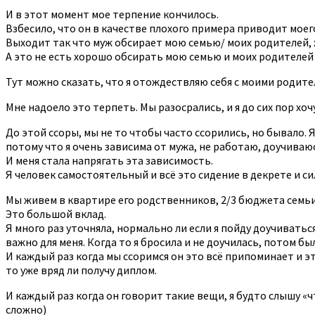
И в этот момент мое терпение кончилось.
Взбесило, что он в качестве плохого примера приводит моег
Выходит так что муж обсирает мою семью/ моих родителей, хо
А это не есть хорошо обсирать мою семью и моих родителей 
Тут можно сказать, что я отождествляю себя с моими родите
Мне надоело это терпеть. Мы разосрались, и я до сих пор хоч
До этой ссоры, мы не то чтобы часто ссорились, но бывало. Я
потому что я очень зависима от мужа, не работаю, доучиваю
И меня стала напрягать эта зависимость.
Я человек самостоятельный и всё это сидение в декрете и си
Мы живем в квартире его родственников, 2/3 бюджета семьи 
Это большой вклад.
Я много раз уточняла, нормально ли если я пойду доучиватьс
важно для меня. Когда то я бросила и не доучилась, потом б
И каждый раз когда мы ссоримся он это всё припоминает и это
то уже вряд ли получу диплом.
И каждый раз когда он говорит такие вещи, я будто слышу «что
сложно)