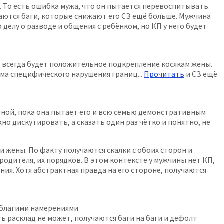
а. То есть ошибка мужа, что он пытается перевоспитывать
учаются баги, которые снижают его СЗ ещё больше. Мужчина
делу о разводе и общения с ребёнком, но КП у него будет
то всегда будет положительное подкрепление косякам жены.
ма специфического нарушения границ...
Прочитать
и СЗ ещё
женой, пока она пытает его и всю семью демонстративным
но дискутировать, а сказать один раз чётко и понятно, не
 жены. По факту получаются скалки с обоих сторон и
одителя, их порядков. В этом контексте у мужчины нет КП,
ия. Хотя абстрактная правда на его стороне, получаются
д благими намерениями
ть расклад не может, получаются баги на баги и дефолт