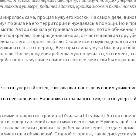
вало. Я всегда шла первая навстречу, потому что муж- упертый к
учиваюсь в универе, родители далеко, крошка может быть только
у и мирилась сама, прощая мужу его косяки. На самом деле, 
му что жила на его территории и нуждалась в помощи. Но и п
 могло. Автор сначала устраивала скандалы, потом обиженно 
о подкреплял прекращение игнора, отчасти давая автору убед
квата с его стороны не было. Скорее всего муж надевал на ав
ерживать в этот период. Векторы слива у мужа были и до бер
льше. После рождения ребёнка муж получил то, что имеет, то
ействовать мужчине намного сложнее, чем если бы он раньше 
, что он упёртый козел, считала шаг навстречу своим унижение
л на неё колпачок. Наверняка соглашался с тем, что он упёртый
сиями в закрытые границы (Училка и Штурман). Автор своево
ости, представлений самого мужа и его семьи. Мужчина дейст
 сначала косячит, кричит на ребёнка и истерит, создаёт дом
ументов и объяснений. С одной стороны, такие дискуссии убе