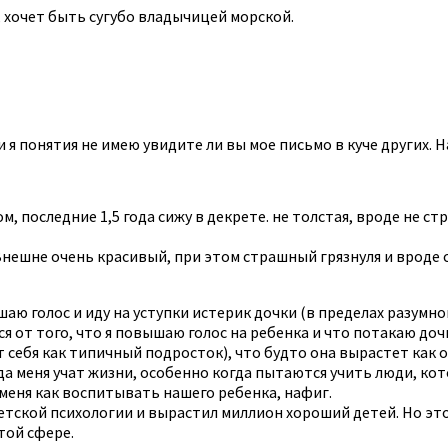
т, хочет быть сугубо владычицей морской.
и я понятия не имею увидите ли вы мое письмо в куче других. 
ом, последние 1,5 года сижу в декрете. не толстая, вроде не 
Внешне очень красивый, при этом страшный грязнуля и вроде с
шаю голос и иду на уступки истерик дочки (в пределах разумно
я от того, что я повышаю голос на ребенка и что потакаю до
 себя как типичный подросток), что будто она вырастет как он
да меня учат жизни, особенно когда пытаются учить люди, кот
 меня как воспитывать нашего ребенка, нафиг.
 детской психологии и вырастил миллион хороший детей. Но э
той сфере.