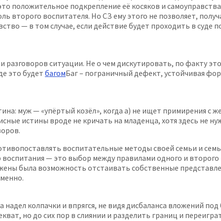
— это положительное подкрепление её косяков и самоуправств
оль второго воспитателя. Но СЗ ему этого не позволяет, пол
тво — в том случае, если действие будет проходить в суде по 
сти разговоров ситуации. Не о чем дискутировать, по факту э
де это будет
багом
Баг – пограничный дефект, устойчивая фор
ина: муж — «упёртый козёл», когда а) не ищет примирения с 
исные истины вроде не кричать на младенца, хотя здесь не нуж
воров.
ротивопоставлять воспитательные методы своей семьи и семьи
 воспитания — это выбор между правилами одного и второго р
у жены была возможность отстаивать собственные представлен
еменно.
а надел колпачки и впрягся, не видя дисбаланса вложений по
екват, но до сих пор в слиянии и разделить границ и переигра