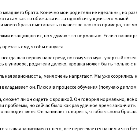
о младшего брата. Конечно мои родители не идеальны, но разв
тя сам как то обижался из-за одной ситуации с его мамой.
и моего брата выставлять в качестве плохого примера, так мо
лями и защищаю их, но я думаю это нормально. Если о ваших р
у врезать ему, чтобы очнулся.
 всегда шла первая навстречу, потому что муж- упертый козел.
сь в универе, родители далеко, крошка может быть только с н
льная зависимость, меня очень напрягают. Мы уже ссорились н
вкладывает он. Плюс я в процессе обучения (получаю диплом) и
я, сможет ли он сидеть с крошкой. Он говорил нормально, всё
ыли проблемы, но сейчас было как раз удачное время закончить
 выводит меня. Он начинает говорить, чтобы я снова бросала уч
 я такая зависимая от него, всё пересекается на нем и что без