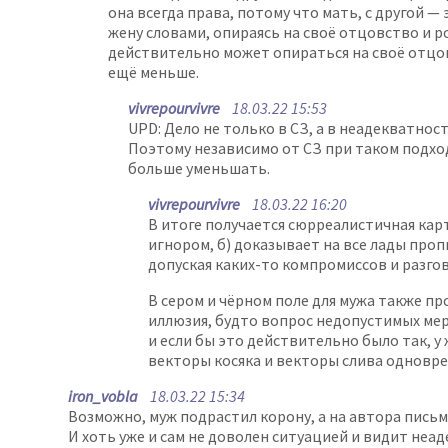
она всегда права, потому что мать, с другой 
жену словами, опираясь на своё отцовство и р
действительно может опираться на своё отцовс
ещё меньше.
vivrepourvivre
18.03.22 15:53
UPD: Дело не только в СЗ, а в неадекватно
Поэтому независимо от СЗ при таком подхо
больше уменьшать.
vivrepourvivre
18.03.22 16:20
В итоге получается сюрреалистичная карт
игнором, б) доказывает на все лады проп
допуская каких-то компромиссов и разго
В сером и чёрном поле для мужа также п
иллюзия, будто вопрос недопустимых мер
и если бы это действительно было так, 
векторы косяка и векторы слива одновр
iron_vobla
18.03.22 15:34
Возможно, муж подрастил корону, а на автора письм
И хоть уже и сам не доволен ситуацией и видит неад