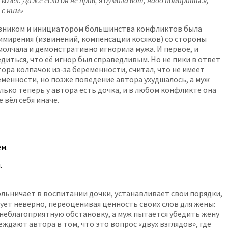
озел. Даже если он не прав, я думала вот, надо помириться,
 с ним»
виновником и инициатором большинства конфликтов была
римирения (извинений, компенсации косяков) со стороны
молчала и демонстративно игнорила мужа. И первое, и
иться, что её игнор был справедливым. Но не пики в ответ
тора колпачок из-за беременности, считал, что не имеет
еменности, но позже поведение автора ухудшалось, а муж
лько теперь у автора есть дочка, и в любом конфликте она
вёл себя иначе.
м.
.
льничает в воспитании дочки, устанавливает свои порядки,
вует неверно, переоценивая ценность своих слов для жены:
а неблагоприятную обстановку, а муж пытается убедить жену
ждают автора в том, что это вопрос «двух взглядов», где