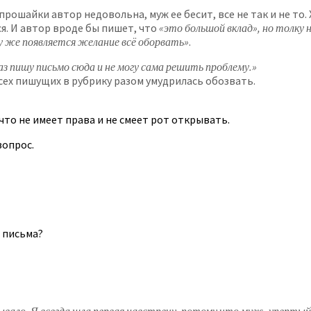
опрошайки автор недовольна, муж ее бесит, все не так и не т
ся. И автор вроде бы пишет, что
«это большой вклад», но толку 
разу же появляется желание всё оборвать»
.
з пишу письмо сюда и не могу сама решить проблему.»
Всех пишущих в рубрику разом умудрилась обозвать.
 что не имеет права и не смеет рот открывать.
вопрос.
 письма?