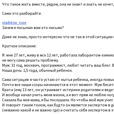
Что такое жить вместе, рядом, она не знает и знать не хоче
Сами это разбирайте.
vladlena_rose
Зачем я посылаю вам это письмо?
Даже не знаю, просто интересно что не так в этой ситуации 
Краткое описание:
Я: мне 27 лет, живу в мск 12 лет, работала лаборантом-химик
не могу сама решить проблему.
Муж: 31 год, москвич, программист, любит читать ваш блог. 
Наша дочь: 1,5 года, обычный ребенок.
Сама ситуация: я часто устаю от нытья ребенка, иногда повы
Почти все наши ссоры начинаются в этот момент. Муж беситс
брата (ему 13 лет, он устраивает истерики родителям и ведет
И вообще начал учить меня жизни, а я вот прям не люблю ког
Сказала бы моя мама, я бы послушала. Но чтобы мой муж учил
И говорит таким тоном, как будто он является экспертом в
(неважно какой и не важно где) и считать себя экспертом в э