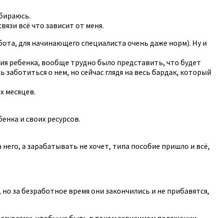
обираюсь.
связи всё что зависит от меня.
бота, для начинающего специалиста очень даже норм). Ну и
ния ребенка, вообще трудно было представить, что будет
 заботиться о нем, но сейчас глядя на весь бардак, который
х месяцев.
енка и своих ресурсов.
 него, а зарабатывать не хочет, типа пособие пришло и всё,
, но за безработное время они закончились и не прибавятся,
 ресурсами, чтобы не быть в таком зависимом положении.