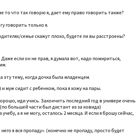
е то что так говорю я, дает ему право говорить также?
гу говорить только я.
одителях/семье скажут плохо, будете ли вы расстроены?
 Даже если он не прав, я думала вот, надо помириться,
им.
а эту тему, когда дочка была младенцем.
 муж сидит с ребенком, пока я хожу на пары.
 хорошо, иди учись. Закончить последний год в универе очень
 (по большей части был дистант из за ковида)
ебу, а я не могу, осталось 2 месяца. И если я брошу сейчас,
 него я вся пропаду». (конечно не пропаду, просто будет