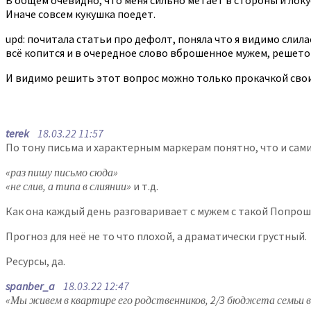
Иначе совсем кукушка поедет.
upd: почитала статьи про дефолт, поняла что я видимо слилас
всё копится и в очередное слово вброшенное мужем, решето
И видимо решить этот вопрос можно только прокачкой свои
terek
18.03.22 11:57
По тону письма и характерным маркерам понятно, что и сам
«раз пишу письмо сюда»
«не слив, а типа в слиянии»
и т.д.
Как она каждый день разговаривает с мужем с такой Попрош
Прогноз для неё не то что плохой, а драматически грустный.
Ресурсы, да.
spanber_a
18.03.22 12:47
«Мы живем в квартире его родственников, 2/3 бюджета семьи вкл