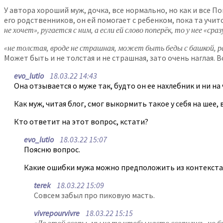
У автора хороший муж, дочка, все нормально, но как и все П
его родственников, он ей помогает с ребенком, пока та учит
не хочет», ругается с ним, а если ей слово поперёк, то у нее «с
«не толстая, вроде не страшная, может быть беды с башкой, ра
Может быть и не толстая и не страшная, зато очень наглая. 
evo_lutio
18.03.22 14:43
Она отзывается о муже так, будто он ее нахлебник и ни на
Как муж, читая блог, смог выкормить такое у себя на шее, 
Кто ответит на этот вопрос, кстати?
evo_lutio
18.03.22 15:07
Поясню вопрос.
Какие ошибки мужа можно предположить из контекста
terek
18.03.22 15:09
Совсем забыл про пиковую масть.
vivrepourvivre
18.03.22 15:15