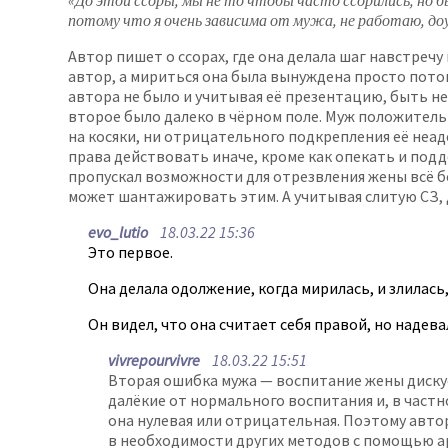
«До этой ссоры, мы не то чтобы часто ссорились, но бы
потому что я очень зависима от мужа, не работаю, до
Автор пишет о ссорах, где она делала шаг навстреч
автор, а мириться она была вынуждена просто пото
автора не было и учитывая её презентацию, быть не
второе было далеко в чёрном поле. Муж положительн
на косяки, ни отрицательного подкрепления её неаде
права действовать иначе, кроме как опекать и подд
пропускал возможности для отрезвления жены всё бо
может шантажировать этим. А учитывая слитую СЗ, д
evo_lutio
18.03.22 15:36
Это первое.
Она делала одолжение, когда мирилась, и злилась
Он видел, что она считает себя правой, но надева
vivrepourvivre
18.03.22 15:51
Вторая ошибка мужа — воспитание жены дискус
далёкие от нормального воспитания и, в частн
она нулевая или отрицательная. Поэтому автор
в необходимости других методов с помощью арг