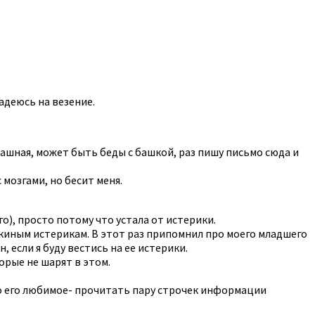
Надеюсь на везение.
страшная, может быть беды с башкой, раз пишу письмо сюда и
 мозгами, но бесит меня.
го), просто потому что устала от истерики.
чкиным истерикам. В этот раз припомнил про моего младшего
, если я буду вестись на ее истерики.
орые не шарят в этом.
то его любимое- прочитать пару строчек информации