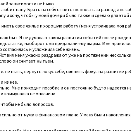
акой зависимости не было.
ь любит папу. Брать на себя ответственность за развод я не с
апу и хочу, чтобы у моей дочери было также и сделаю для этой 
 иметь свое жилье и хорошую работу (меня устраивала моя ра
, наш быт. Я не думала о таком развитии событий после рожде
 недостатки, наоборот они придавали ему шарма. Мне нравилось
 согласилась и усложнила себе жизнь.
йствия меня ужасно раздражают уже на протяжении нескольки
 слово он считает нытьем.
: не ныть, вернуть локус себе, сменить фокус на развитие реб
и из нее.
льно. Мне приходит пособие и он постоянно будто надеется на
 и коммуналка не оплачена.
чтобы не было вопросов.
ак сильно от мужа в финансовом плане. У меня были накопления
с не в себе. Мне надо поработать над своей башкой и своими