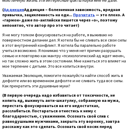
мою личную жизнь эти интересные факты науки мне не дали.
(
Аддикция
Аддикция – болезненная зависимость, вредная
привычка, зацикленность на одн...
Прочитать
— это плохо. А
«гармон» даже по-английски пишется через «о», поэтому
непонятно, что автор про это читает)
Я не могу толком фокусироваться на работе, я выживаю но
поверхностном делании дел. Я хотела бы не сливать все свои силы
в этот внутренний конфликт. Я хотела бы паралельно работе
учиться возможно. Я понимаю что у меня нет причин разрушать
семью и я повторяю как мантру «психологичкский ад ждет меня»,
но так сложно жить в этом состоянии. Мне кажеться это влияет на
мое терпение с детьми. Это все копиться внутри.
Уважаемая Эволюция, помогите пожалуйста найти способ жить в
дефолте или во временном дефолте и не сливать туда все силы.
Как прекратить эти душевные муки?
(В первую очередь надо избавиться от токсичности, не
копить яд, выкинуть анти-шкатулку, собранную на мужа,
перестать фокусироваться на его недостатках,
расслабиться. Постараться отнестись к нему с
благодарностью, с уважением. Осознать свой слив с
равнодушными мужчинами, закрыть эту воронку, завтра
расскажу как это сделать. Осознать свой косяк перед