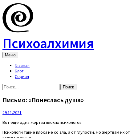
Skip
to
content
Психоалхимия
Меню
Главная
Блог
Сериал
Найти:
Письмо: «Понеслась душа»
29.11.2021
Вот еще одна жертва плохих психологов.
Психологи такие плохи не со зла, а от глупости. Но жертвам их от
этого не легче.