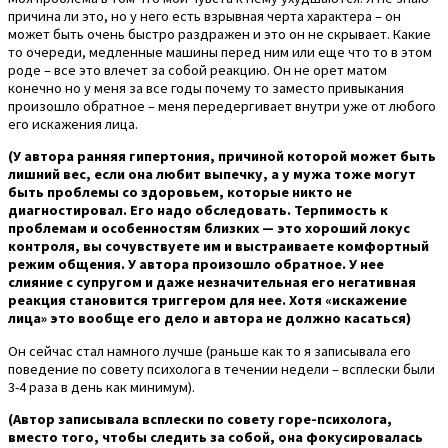
причина ли это, но у него есть взрывная черта характера – он
может быть очень быстро раздражен и это он не скрывает. Какие
то очереди, медленные машины перед ним или еще что то в этом
роде – все это влечет за собой реакцию. Он не орет матом
конечно но у меня за все годы почему то заместо привыкания
произошло обратное – меня передергивает внутри уже от любого
его искажения лица.
(У автора ранняя гипертония, причиной которой может быть
лишний вес, если она любит выпечку, а у мужа тоже могут
быть проблемы со здоровьем, которые никто не
диагностировал. Его надо обследовать. Терпимость к
проблемам и особенностям близких — это хороший локус
контроля, вы сочувствуете им и выстраиваете комфортный
режим общения. У автора произошло обратное. У нее
слияние с супругом и даже незначительная его негативная
реакция становится триггером для нее. Хотя «искажение
лица» это вообще его дело и автора не должно касаться)
Он сейчас стал намного лучше (раньше как то я записывала его
поведение по совету психолога в течении недели – всплески были
3-4 раза в день как минимум).
(Автор записывала всплески по совету горе-психолога,
вместо того, чтобы следить за собой, она фокусировалась