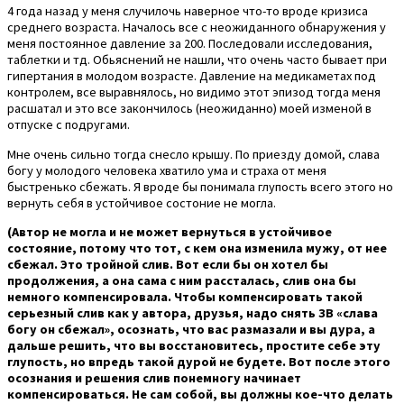
4 года назад у меня случилочь наверное что-то вроде кризиса
среднего возраста. Началось все с неожиданного обнаружения у
меня постоянное давление за 200. Последовали исследования,
таблетки и тд. Обьяснений не нашли, что очень часто бывает при
гипертания в молодом возрасте. Давление на медикаметах под
контролем, все выравнялось, но видимо этот эпизод тогда меня
расшатал и это все закончилось (неожиданно) моей изменой в
отпуске с подругами.
Мне очень сильно тогда снесло крышу. По приезду домой, слава
богу у молодого человека хватило ума и страха от меня
быстренько сбежать. Я вроде бы понимала глупость всего этого но
вернуть себя в устойчивое состоние не могла.
(Автор не могла и не может вернуться в устойчивое
состояние, потому что тот, с кем она изменила мужу, от нее
сбежал. Это тройной слив. Вот если бы он хотел бы
продолжения, а она сама с ним рассталась, слив она бы
немного компенсировала. Чтобы компенсировать такой
серьезный слив как у автора, друзья, надо снять ЗВ «слава
богу он сбежал», осознать, что вас размазали и вы дура, а
дальше решить, что вы восстановитесь, простите себе эту
глупость, но впредь такой дурой не будете. Вот после этого
осознания и решения слив понемногу начинает
компенсироваться. Не сам собой, вы должны кое-что делать