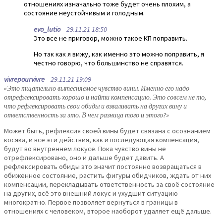
отношениях изначально тоже будет очень плохим, а
состояние неустойчивым и голодным.
evo_lutio
29.11.21 18:50
Это все не приговор, можно такое КП поправить.
Но так как я вижу, как именно это можно поправить, я
честно говорю, что большинство не справятся.
vivrepourvivre
29.11.21 19:09
«Это тщательно вытесняемое чувство вины. Именно его надо
отрефлексировать хорошо и найти компенсацию. Это совсем не то,
что рефлексировать свои обиды и взваливать на других вину и
ответственность за это. В чем разница того и этого?»
Может быть, рефлексия своей вины будет связана с осознанием
косяка, и все эти действия, как и последующая компенсация,
будут во внутреннем локусе. Пока чувство вины не
отрефлексировано, оно и дальше будет давить. А
рефлексировать обиды это значит постоянно возвращаться в
обиженное состояние, растить фигуры обидчиков, ждать от них
компенсации, перекладывать ответственность за своё состояние
на других, всё это внешний локус и ухудшит ситуацию
многократно. Первое позволяет вернуться в границы в
отношениях с человеком, второе наоборот удаляет ещё дальше.