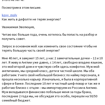
Посмотрим в этом письме.
kovy_moly
Как жить в дефолте не теряя энергию?
Уважаемая Эволюция,
Читаю вас больше года, очень хотелось бы попасть на разбор и
получить совет.
Запрос в основном мой: как изменить свое состояние чтобы не
терять большую часть своей энергии?
Мне 40 лет, я замужет 15 лет, у нас 2 замечательные дочки – 12 и 10
лет. Я живу в Англии уже давно, с 14 лет, свободно владею языком,
это мой второй дом и я чувствую себя здесь комфотно. Муж мой
англичанин, мы средний класс, дети в частной школе. Мы оба
работаем. У него свой небольшой бизнесс по найму персонала, я
прошла несколько карьер. Изначально, я была в корпоративной
сфере в банке. Последние 10 лет я частный шеф-повар и так же я
работаю близко с отцом – мы импортируем из России в Англию.
Муж вкладывался финансово побольше меня за годы брака,
последние 2 года мы, не обсуждая это особо, перешли на 50/50
семейный бюджет.