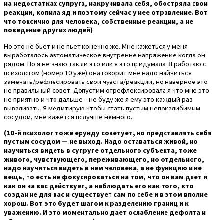
на недостатках супруга, накручивала себя, обостряла свои
реакции, копила яд и поэтому сейчас у нее отравление. Вот
что токсично для человека, собственные реакции, а не
поведение других людей)
Но это не бьет и не пьет конечно же. Мне кажеться у меня
выработалось автоматическое внутренне напряжение когда он
рядом. Но я не знаю так ли это или я это придумала. Я работаю с
психологом (номер 10 уже) она говорит мне надо найчиться
замечать/рефлесировать свои чувста/реакции, но наверное это
не правильный совет. Допустим отрефлексировала я что мне это
не приятно и что дальше – не буду же я ему это каждый раз
вываливать. Я медитирую чтобы стать пустым непокалибимым
сосудом, мне кажется получше немного.
(10-й психолог тоже ерунду советует, но представлять себя
пустым сосудом — не выход. Надо оставаться живой, но
научиться видеть в супруге отдельного субъекта, тоже
живого, чувствующего, переживающего, но отдельного,
надо научиться видеть в нем человека, а не функцию и не
вещь, то есть не фокусироваться на том, что он вам дает и
как он на вас действует, а наблюдать его как того, кто
создан не для вас и существует сам по себе и в этом вполне
хорош. Вот это будет шагом к разделению границ и к
уважению. И это моментально дает ослабление дефолта и