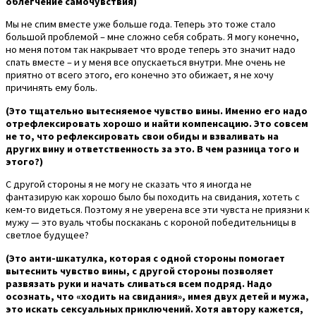
облегчение самочувствия)
Мы не спим вместе уже больше года. Теперь это тоже стало
большой проблемой – мне сложно себя собрать. Я могу конечно,
но меня потом так накрывает что вроде теперь это значит надо
спать вместе – и у меня все опускаеться внутри. Мне очень не
приятно от всего этого, его конечно это обижает, я не хочу
причинять ему боль.
(Это тщательно вытесняемое чувство вины. Именно его надо
отрефлексировать хорошо и найти компенсацию. Это совсем
не то, что рефлексировать свои обиды и взваливать на
других вину и ответственность за это. В чем разница того и
этого?)
С другой стороны я не могу не сказать что я иногда не
фантазирую как хорошо было бы походить на свидания, хотеть с
кем-то видеться. Поэтому я не уверена все эти чувста не приязни к
мужу — это вуаль чтобы поскакань с короной победительницы в
светлое будущее?
(Это анти-шкатулка, которая с одной стороны помогает
вытеснить чувство вины, с другой стороны позволяет
развязать руки и начать сливаться всем подряд. Надо
осознать, что «ходить на свидания», имея двух детей и мужа,
это искать сексуальных приключений. Хотя автору кажется,