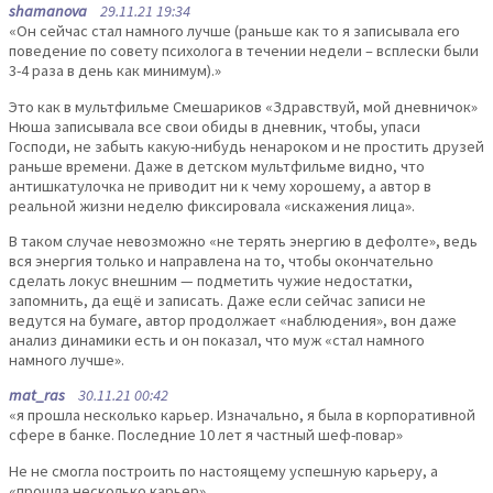
shamanova
29.11.21 19:34
«Он сейчас стал намного лучше (раньше как то я записывала его
поведение по совету психолога в течении недели – всплески были
3-4 раза в день как минимум).»
Это как в мультфильме Смешариков «Здравствуй, мой дневничок»
Нюша записывала все свои обиды в дневник, чтобы, упаси
Господи, не забыть какую-нибудь ненароком и не простить друзей
раньше времени. Даже в детском мультфильме видно, что
антишкатулочка не приводит ни к чему хорошему, а автор в
реальной жизни неделю фиксировала «искажения лица».
В таком случае невозможно «не терять энергию в дефолте», ведь
вся энергия только и направлена на то, чтобы окончательно
сделать локус внешним — подметить чужие недостатки,
запомнить, да ещё и записать. Даже если сейчас записи не
ведутся на бумаге, автор продолжает «наблюдения», вон даже
анализ динамики есть и он показал, что муж «стал намного
намного лучше».
mat_ras
30.11.21 00:42
«я прошла несколько карьер. Изначально, я была в корпоративной
сфере в банке. Последние 10 лет я частный шеф-повар»
Не не смогла построить по настоящему успешную карьеру, а
«прошла несколько карьер».