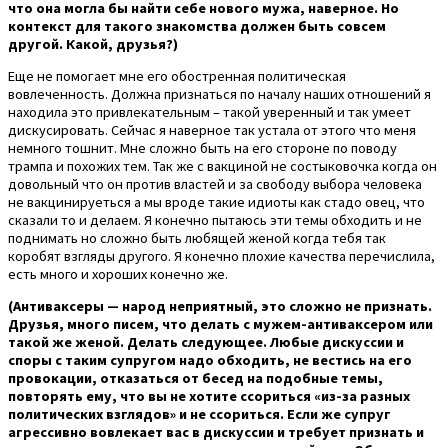
что она могла бы найти себе нового мужа, наверное. Но
контекст для такого знакомства должен быть совсем
другой. Какой, друзья?)
Еще не помогает мне его обостренная политическая
вовлеченность. Должна признаться по началу наших отношений я
находила это привлекательным – такой уверенный и так умеет
дискусировать. Сейчас я наверное так устала от этого что меня
немного тошнит. Мне сложно быть на его стороне по поводу
трампа и похожих тем. Так же с вакциной не состыковочка когда он
довольный что он против властей и за свободу выбора человека
не вакцинируеться а мы вроде такие идиоты как стадо овец, что
сказали то и делаем. Я конечно пытаюсь эти темы обходить и не
поднимать но сложно быть любящей женой когда тебя так
коробят взгляды другого. Я конечно плохие качества перечислила,
есть много и хороших конечно же.
(Антиваксеры — народ неприятный, это сложно не признать.
Друзья, много писем, что делать с мужем-антиваксером или
такой же женой. Делать следующее. Любые дискуссии и
споры с таким супругом надо обходить, не вестись на его
провокации, отказаться от бесед на подобные темы,
повторять ему, что вы не хотите ссориться «из-за разных
политических взглядов» и не ссориться. Если же супруг
агрессивно вовлекает вас в дискуссии и требует признать и