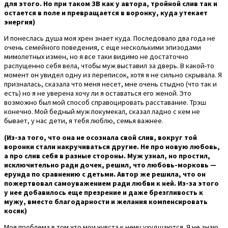
для этого. Но при таком ЗВ как у автора, тройной слив так и
остается в поле и превращается в воронку, куда утекает
энергия)
И понеслась душа моя хрен знает куда. Последовало два года не
очень семейного поведения, с еще несколькими эпизодами
мимолетных измен, но я все таки видимо не достаточно
распущенно себя вела, чтобы муж выставил за дверь. В какой-то
момент он увидел одну из переписок, хотя я не сильно скрывала. Я
призналась, сказала что меня несет, мне очень стыдно (что так и
есть) но я не уверена хочу ли я оставаться его женой. Это
возможно был мой способ справоцировать расставание. Трэш
конечно. Мой бедный муж покумекал, сказал ладно с кем не
бывает, у нас дети, я тебя люблю, семья важнее.
(Из-за того, что она не осознала свой слив, вокруг той
воронки стали накручиваться другие. Не про новую любовь,
а про слив себя в разные стороны. Муж узнал, но простил,
исключительно ради дочек, решил, что любовь-морковь —
ерунда по сравнению с детьми. Автор же решила, что он
пожертвовал самоуважением ради любви к ней. Из-за этого
у нее добавилось еще презрение и даже брезгливость к
мужу, вместо благодарности и желания компенсировать
косяк)
Моя проблема в том что мои чувста к нему ухудшаются. Я не знаю