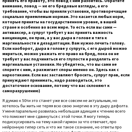
принять его правоту, это повод с ним разойтись. Обратите
внимание, повод — не его бредовые взгляды, а его
требование, чтобы вы приняли установки, противоречащие
социально приемлемым нормам. Это касается любых норм,
которые приняты на государственном уровне, в вашей
стране и особенно во всем мире. То есть если вы сами —
антиваксер, а супруг требует у вас принять важность
вакцинации, он прав, а у вас дыра в голове и тяга к
маргинальности и дезадаптации. Вам нужно лечить голову.
Если наоборот, дыра в голове у супруга, с его дырой можно
мириться, можно уважать его право на бред, пока он не
требует у вас подчиняться его глупости и разделять его
маргинальные установки. Но убедитесь, что вы сами не
спорите с ним, а разжигает споры именно он. Здесь как с
наркотиками. Если вас заставляют бросить, супруг прав, если
принуждают принимать, надо разводиться, это
достаточное основание, потому что вас склоняют к
саморазрушению)
Я думаю к 50ти это станет уже все совсем не актуальным, но
хотелось бы жить не теряя всю свою энергию в эту дыру дефолта.
У меня паралельно развилась небольшая адикция к чтению всего
что поможет мне сдвинуться с этой точки. Я могу теперь
подискусировать на тему какой гармон за что отвечает, про
нейронную гипер сеть и что же такое сознание, но ответы про