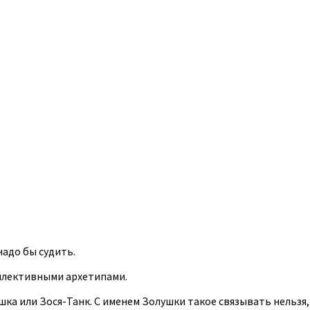
адо бы судить.
оллективными архетипами.
ка или Зося-Танк. С именем Золушки такое связывать нельзя,