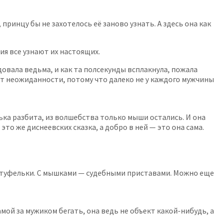
 принцу бы не захотелось её заново узнать. А здесь она как
ия все узнают их настоящих.
довала ведьма, и как та полсекунды всплакнула, пожала
 от неожиданности, потому что далеко не у каждого мужчины
ька разбита, из волшебства только мыши остались. И она
то же диснеевских сказка, а добро в ней — это она сама.
и туфельки. С мышками — судебными приставами. Можно еще
мой за мужиком бегать, она ведь не объект какой-нибудь, а