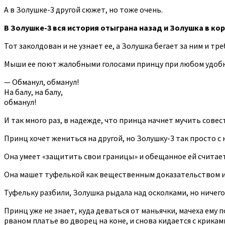
А в Золушке-3 другой сюжет, но тоже очень.
В Золушке-3 вся история отыграна назад и Золушка в ко
Тот заколдован и не узнает ее, а Золушка бегает за ним и тр
Мыши ее поют жалобными голосами принцу при любом удобн
— Обманул, обманул!
На балу, на балу,
обманул!
И так много раз, в надежде, что принца начнет мучить совес
Принц хочет жениться на другой, но Золушку-3 так просто с
Она умеет «защитить свои границы» и обещанное ей считает
Она машет туфелькой как вещественным доказательством и 
Туфельку разбили, Золушка рыдала над осколками, но ничего
Принц уже не знает, куда деваться от маньячки, мачеха ему
рваном платье во дворец на коне, и снова кидается с криками