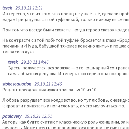
terek
29.10.21 12:31
Интересно, что из того, что принц не узнаёт её, сделали проб
мадам Грицацуева с этой туфелькой, только никому не смеш
При том что всегда были сюжеты, когда героев сказок колд
На контрасте с этой побитой туфлёй бросается в глаза «Бро
плечами и «Ну да, бабушкой тяжелее конечно жить» и пошла 
такая сила духа.
terek
29.10.21 14:46
Здесь, получается, вся завязка — это кошмарный сон рап
самая обычная девушка. И теперь всю серию она возвращае
stokesequation
29.10.21 12:46
Рецепт преодоления чужого заклятья 10 из 10.
Любовь разрушает все колдовство, но тут любовь, очевидн
к кровати привязать и ноги сломать, а чего мелочиться-то.
paulavery
29.10.21 12:51
Авторы как будто считают классическую роль женщины, за ко
личность. Может взять понравившегося принца, не смотря ни