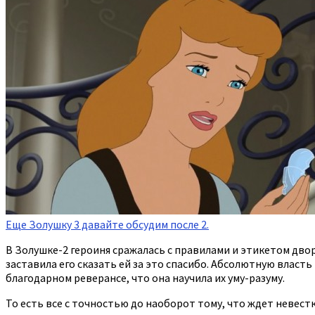
Еще Золушку 3 давайте обсудим после 2.
В Золушке-2 героиня сражалась с правилами и этикетом двор
заставила его сказать ей за это спасибо. Абсолютную власть 
благодарном реверансе, что она научила их уму-разуму.
То есть все с точностью до наоборот тому, что ждет невестк