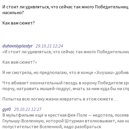
И стоит ли удивляться, что сейчас так много Победительниц 
насильно?
Как вам сюжет?
duhovniyplastyr
29.10.21 12:24
«И стоит ли удивляться, что сейчас так много Победительниц
Как вам сюжет?»
Я не смотрела, но предполагаю, что в конце
«Золушка»
добива
Что вбивает окончательный гвоздь в корону Победителя зр
порчу, натравить мышей-подруг, мчать за ним куда бы ни спр
Попытка всю логику жизни извратить в этом сюжете…
gyr0
29.10.21 12:27
В мультфильме ещё и крестная фея-Поле — недотёпа, посеяв
Глупышу-Вселенную, которой Штурман втолковывает, как на с
попустительстве Вселенной, надо разобраться.