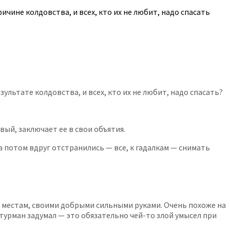
ичине колдовства, и всех, кто их не любит, надо спасать
ультате колдовства, и всех, кто их не любит, надо спасать?
вый, заключает ее в свои объятия.
 потом вдруг отстранились — все, к гадалкам — снимать
о местам, своими добрыми сильными руками. Очень похоже на
турман задумал — это обязательно чей-то злой умысел при