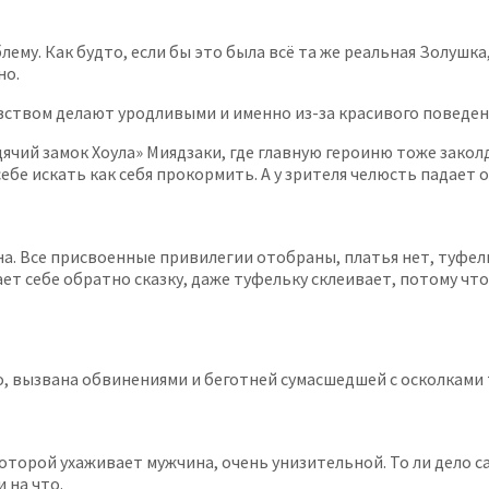
лему. Как будто, если бы это была всё та же реальная Золушка,
но.
овством делают уродливыми и именно из-за красивого поведен
дячий замок Хоула» Миядзаки, где главную героиню тоже закол
себе искать как себя прокормить. А у зрителя челюсть падает
ана. Все присвоенные привилегии отобраны, платья нет, туфел
т себе обратно сказку, даже туфельку склеивает, потому что э
о, вызвана обвинениями и беготней сумасшедшей с осколкам
торой ухаживает мужчина, очень унизительной. То ли дело са
 на что.