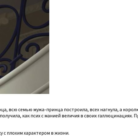
ца, всю семью мужа-принца построила, всех нагнула, а королю
получила, как псих с манией величия в своих галлюцинациях. П
у с плохим характером в жизни.