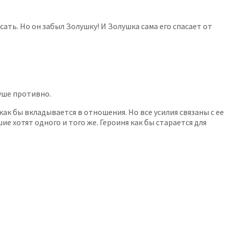
сать. Но он забыл Золушку! И Золушка сама его спасает от
уше противно.
ак бы вкладывается в отношения. Но все усилия связаны с ее
ие хотят одного и того же. Героиня как бы старается для