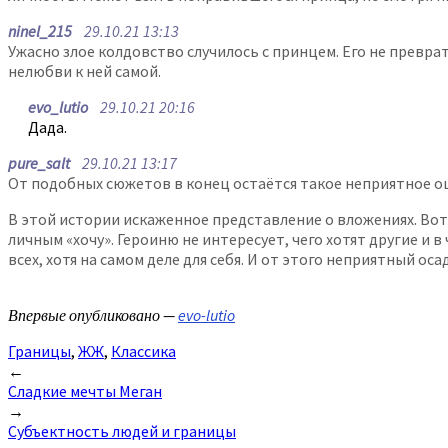
ninel_215
29.10.21 13:13
Ужасно злое колдовство случилось с принцем. Его не преврат
нелюбви к ней самой.
evo_lutio
29.10.21 20:16
Дада.
pure_salt
29.10.21 13:17
От подобных сюжетов в конец остаётся такое неприятное ощ
В этой истории искаженное представление о вложениях. Вот 
личным «хочу». Героиню не интересует, чего хотят другие и в
всех, хотя на самом деле для себя. И от этого неприятный оса
Впервые опубликовано —
evo-lutio
Границы
,
ЖЖ
,
Классика
Post
←
Сладкие мечты Меган
navigation
→
Субъектность людей и границы