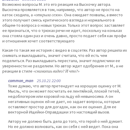
Возможно вопросы М. это его реакция на Выскочку автора.
Выскочка проявляется в том, например, что автор не просто на
каток сходила, а
«открыла сезон»
. Она ожидает похвалы, а вместо
этого получает смесь критического взгляда и нормального в
общем-то вопроса о новых трюках. Только этот вопрос заставляет
ее признаться, что о трюках речи не идет, поскольку на коньках
она стояла один раз и очень давно, просто подает себя как профи
и отношения хочет соответствующего
Какая-то такая же история с видео в соцсетях. Раз автор решила их
снимать и выкладывать, значит считала, что ей есть чем
поделиться. Раз выкладывать перестала, значит подписчики ее
уверенности не разделили. Но автор ждет одобрения от М., а не
реакции в стиле
«снимаешь видео? И что?»
common_man
25.10.21 22:00
Тоже думаю, что автор претендует на хорошую оценку от М.
Мысль, что он может посчитать ее лентяйкой, плохой тетей,
недоблогером или коровой на льду ей невыносима. А он
негативных оценок ей не дает, но задает вопросы, которые
оставляют простор для догадок, как он ее оценил. Для ее
векторной Ищейки-Оправдашки это настоящий вызов.
Автору не должно быть дела до того, что герой о ней думает.
Но ее должно волновать, как он себя с ней ведет. Пока она