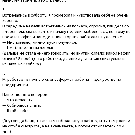
начну им звонить, это странно…
5
Встречались в субботу, я промёрзла и чувствовала себя не очень
хорошо.
В середине недели встретились на полчаса, спросил, как дела со
здоровьем, сказала, что к началу недели разболелась, поэтому не
поехала в офис и понедельник-вторник работала на удалёнке.
— Мм, повезло, миниотпуск получился.
— Нет (с каменным лицом).
(Дальше не стала ничего говорить, но внутри кипело: какой нафиг
отпуск? Я вообще-то работала, да ещё и дыша как свистулька и
кашляя, как собака!).
6
М. работает в ночную смену, формат работы — дежурство на
предприятии.
Пишет поздно вечером.
— Что делаешь?
— Собираюсь спать.
— Везёт тебе.
(Внутри: да блин, ты же сам выбрал такую работу, и вы там ролики
на ютубе смотрите, а не вкалываете, и потом отсыпаетесь по 4
дня).