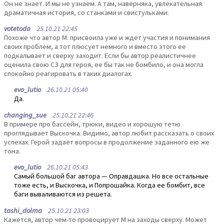
Он не знает. И мы не узнаем. А там, наверняка, увлекательная
драматичная история, со станками и свистульками.
votetoda
25.10.21 22:45
Похоже что автор М. присвоила уже и ждет участия и понимания
своих проблем, а тот плюсует немного и вместо этого ее
подкалывает и сверху заходит. Если бы автор реалистичнее
оценила свою СЗ для героя, ее бы так не бомбило, и она могла
спокойно реагировать в таких диалогах.
evo_lutio
26.10.21 05:40
Да.
changing_sue
25.10.21 22:46
В примере про бассейн, трюки, видео и хорошую тетю
проглядывает Выскочка. Видимо, автор любит рассказать о своих
успехах. Герой задаёт вопросы в продолжение заданного ею же
тона.
evo_lutio
26.10.21 05:43
Самый большой баг автора — Оправдашка. Но все остальные
тоже есть, и Выскочка, и Попрошайка. Когда ее бомбит, все
баги вываливаются из решета.
tashi_dolma
25.10.21 23:03
Кажется, автор чем-то провоцирует М на заходы сверху. Может