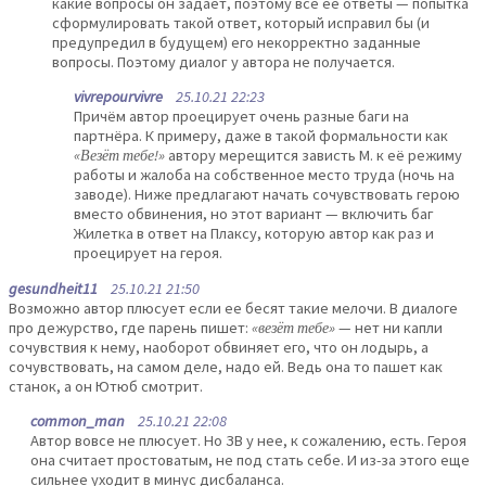
какие вопросы он задаёт, поэтому все её ответы — попытка
сформулировать такой ответ, который исправил бы (и
предупредил в будущем) его некорректно заданные
вопросы. Поэтому диалог у автора не получается.
vivrepourvivre
25.10.21 22:23
Причём автор проецирует очень разные баги на
партнёра. К примеру, даже в такой формальности как
«Везёт тебе!»
автору мерещится зависть М. к её режиму
работы и жалоба на собственное место труда (ночь на
заводе). Ниже предлагают начать сочувствовать герою
вместо обвинения, но этот вариант — включить баг
Жилетка в ответ на Плаксу, которую автор как раз и
проецирует на героя.
gesundheit11
25.10.21 21:50
Возможно автор плюсует если ее бесят такие мелочи. В диалоге
про дежурство, где парень пишет:
«везёт тебе»
— нет ни капли
сочувствия к нему, наоборот обвиняет его, что он лодырь, а
сочувствовать, на самом деле, надо ей. Ведь она то пашет как
станок, а он Ютюб смотрит.
common_man
25.10.21 22:08
Автор вовсе не плюсует. Но ЗВ у нее, к сожалению, есть. Героя
она считает простоватым, не под стать себе. И из-за этого еще
сильнее уходит в минус дисбаланса.