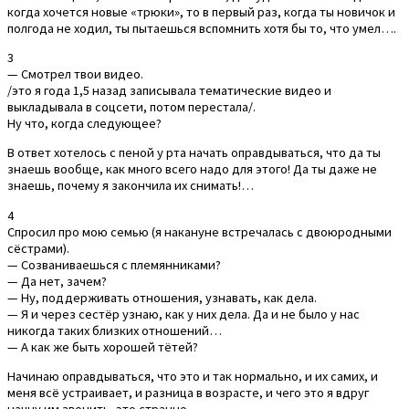
когда хочется новые «трюки», то в первый раз, когда ты новичок и
полгода не ходил, ты пытаешься вспомнить хотя бы то, что умел….
3
— Смотрел твои видео.
/это я года 1,5 назад записывала тематические видео и
выкладывала в соцсети, потом перестала/.
Ну что, когда следующее?
В ответ хотелось с пеной у рта начать оправдываться, что да ты
знаешь вообще, как много всего надо для этого! Да ты даже не
знаешь, почему я закончила их снимать!…
4
Спросил про мою семью (я накануне встречалась с двоюродными
сёстрами).
— Созваниваешься с племянниками?
— Да нет, зачем?
— Ну, поддерживать отношения, узнавать, как дела.
— Я и через сестёр узнаю, как у них дела. Да и не было у нас
никогда таких близких отношений…
— А как же быть хорошей тётей?
Начинаю оправдываться, что это и так нормально, и их самих, и
меня всё устраивает, и разница в возрасте, и чего это я вдруг