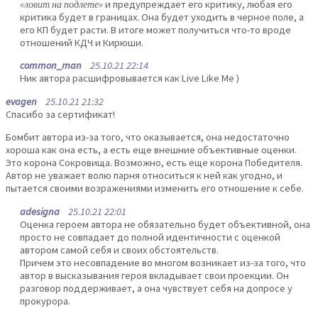
«ловит на подлете»
и предупреждает его критику, любая его
критика будет в границах. Она будет уходить в черное поле, а
его КП будет расти. В итоге может получиться что-то вроде
отношений КДЧ и Кирюши.
common_man
25.10.21 22:14
Ник автора расшифровывается как Live Like Me )
evagen
25.10.21 21:32
Спасибо за сертификат!
Бомбит автора из-за того, что оказывается, она недостаточно
хороша как она есть, а есть еще внешние объективные оценки.
Это корона Сокровища. Возможно, есть еще корона Победителя.
Автор не уважает волю парня относиться к ней как угодно, и
пытается своими возражениями изменить его отношение к себе.
adesigna
25.10.21 22:01
Оценка героем автора не обязательно будет объективной, она
просто не совпадает до полной идентичности с оценкой
автором самой себя и своих обстоятельств.
Причем это несовпадение во многом возникает из-за того, что
автор в высказывания героя вкладывает свои проекции. Он
разговор поддерживает, а она чувствует себя на допросе у
прокурора.