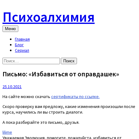
Skip
to
Психоалхимия
content
Меню
Главная
Блог
Сериал
Найти:
Письмо: «Избавиться от оправдашек»
25.10.2021
На сайте можно скачать
сертификаты по ссылке.
Скоро проверку вам предложу, какие изменения произошли после
курса, научились ли вы строить диалоги.
А пока разбирайте это письмо, друзья.
lilime
Уважаемая Эволюция, помогите, пожалуйста, избавиться от