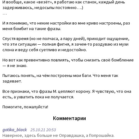
И вообще, какое «везёт», я работаю как станок, каждый день
задерживаюсь, недосыпы постоянно….)
…
И я понимаю, что некие настройки во мне криво настроены, раз
меня бомбит на такие фразы.
Спустя время (но не полчаса, а пару дней), приходит ощущение,
что эти ситуации — полная фигня, я зачем-то раздуваю из мухи
слона и веду себя суетливо и недостойно.
Но вот как превентивно повлиять, чтобы снизить своё бомбление
— я не знаю.
Пытаюсь понять, на чём построены мои баги. Что меня так
задевает.
Все признаки, что фразы М. цепляют корону. Я чувствую, что она
есть, а ухватить пока не получается.
Помогите, пожалуйста!
Комментарии
gotika_black
25.10.21 20:53
Наверное, здесь больше не Оправдашка, а Попрошайка.