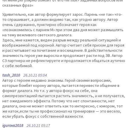
«И меня регулярно бомбит от его
«не так»
заданных вопросов или
сказанных фраз»
Удивительно, как автор формулирует зарос. Парень «не так» что-
то спрашивает, а должен видимо так, как угодно автору. Автор
очень сдержанно, пунктирно обозначает героя как
«познакомились с парнем М» при этом два дня может размышлять
на тему вежливого светского диалога.
Здесь, мне кажется, виден разрыв между реальной ситуацией и
воображаемой под короной. Автор считает себя призом для героя
и рассчитывает на почитание и восхищение. В действительности
значимость героя уже выросла и продолжает расти под ЗВ. Автор
СЗ партнера не рефлектируете и продолжается общаться аутично
с себе любимой.
tash_2010
26.10.21 05:04
Автор с героем недавно знакомы. Герой своими вопросами,
которые бомбят корону автора, пытается перевести общение в
формат диалога. Но т.к. у автора фокус на себе, она
самопрезентацией пытается растить значимость, а не получается,
нет ожидаемого эффекта. Потому что нет спонтанности, нет
диалога, она не может ответить как то интересно, с юмором, тот
же каток,если ты не профессионал на тренировке — это весело,
если убрать фокус с собственной важности.
igurova2018
26.10.21 05:17