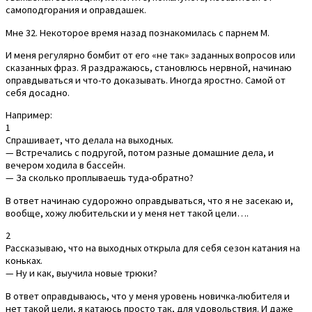
самоподгорания и оправдашек.
Мне 32. Некоторое время назад познакомилась с парнем М.
И меня регулярно бомбит от его «не так» заданных вопросов или
сказанных фраз. Я раздражаюсь, становлюсь нервной, начинаю
оправдываться и что-то доказывать. Иногда яростно. Самой от
себя досадно.
Например:
1
Спрашивает, что делала на выходных.
— Встречались с подругой, потом разные домашние дела, и
вечером ходила в бассейн.
— За сколько проплываешь туда-обратно?
В ответ начинаю судорожно оправдываться, что я не засекаю и,
вообще, хожу любительски и у меня нет такой цели….
2
Рассказываю, что на выходных открыла для себя сезон катания на
коньках.
— Ну и как, выучила новые трюки?
В ответ оправдываюсь, что у меня уровень новичка-любителя и
нет такой цели, я катаюсь просто так, для удовольствия. И даже