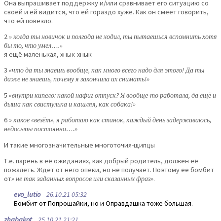
Она выпрашивает поддержку и/или сравнивает его ситуацию со
своей и ей видится, что ей гораздо хуже. Как он смеет говорить,
что ей повезло.
2
» когда ты новичок и полгода не ходил, ты пытаешься вспомнить хотя
бы то, что умел….»
я ещё маленькая, хнык-хнык
3
«что да ты знаешь вообще, как много всего надо для этого! Да ты
даже не знаешь, почему я закончила их снимать!»
5
«внутри кипело: какой нафиг отпуск? Я вообще-то работала, да ещё и
дыша как свистулька и кашляя, как собака!»
6
» какое «везёт», я работаю как станок, каждый день задерживаюсь,
недосыпы постоянно….»
И такие многозначительные многоточия-щипцы
Т.е. парень в её ожиданиях, как добрый родитель, должен её
пожалеть. Ждёт от него опеки, но не получает. Поэтому её бомбит
от
» не так заданных вопросов или сказанных фраз»
.
evo_lutio
26.10.21 05:32
Бомбит от Попрошайки, но и Оправдашка тоже большая.
zhabakot
25.10.21 21:21