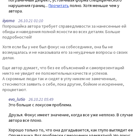
нарушения границ...
Прочитать
полно. Хотя меньше чем у
автора.
iiyama
26.10.21 01:10
Попрошайка автора требует справедливости за нанесенные ей
обиды и наведения полной ясности во всех деталях. Больше
подробностей!
Хотя если бы у нее был фокус на собеседнике, она бы не
возмущалась и не наказывала его за неудачные вопросы о своих
делах.
Еще автор думает, что без ее объяснений и самопрезентаций
никто не увидит ее положительных качеств и успехов.
А скромные люди так и сидят в углу никем не замеченные,
стесняются заявить о себе, пока другие, бойкие и искренние,
процветают.
evo_lutio
26.10.21 05:49
Это больше с локусом проблема.
Друзья. Фокус имеет значение, когда все уже неплохо. В случае
автора все плохо.
Хорошо только то, что она догадывается, как глупо выглядит ее
Оправдашка. Вот проблески самооценки адекватной. Но локус