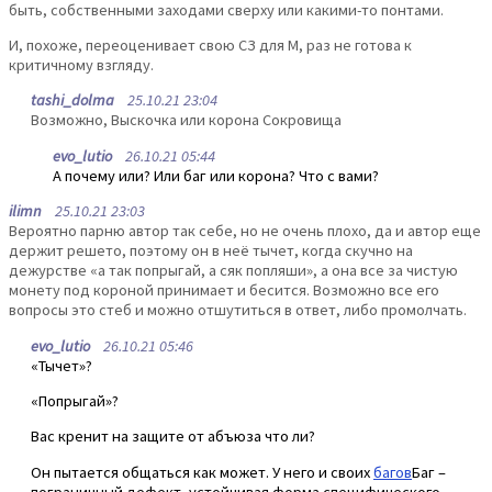
быть, собственными заходами сверху или какими-то понтами.
И, похоже, переоценивает свою СЗ для М, раз не готова к
критичному взгляду.
tashi_dolma
25.10.21 23:04
Возможно, Выскочка или корона Сокровища
evo_lutio
26.10.21 05:44
А почему или? Или баг или корона? Что с вами?
ilimn
25.10.21 23:03
Вероятно парню автор так себе, но не очень плохо, да и автор еще
держит решето, поэтому он в неё тычет, когда скучно на
дежурстве «а так попрыгай, а сяк попляши», а она все за чистую
монету под короной принимает и бесится. Возможно все его
вопросы это стеб и можно отшутиться в ответ, либо промолчать.
evo_lutio
26.10.21 05:46
«Тычет»?
«Попрыгай»?
Вас кренит на защите от абъюза что ли?
Он пытается общаться как может. У него и своих
багов
Баг –
пограничный дефект, устойчивая форма специфического