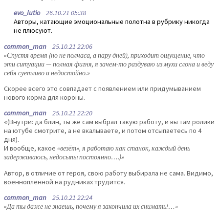
evo_lutio
26.10.21 05:38
Авторы, катающие эмоциональные полотна в рубрику никогда
не плюсуют.
common_man
25.10.21 22:06
«Спустя время (но не полчаса, а пару дней), приходит ощущение, что
эти ситуации — полная фигня, я зачем-то раздуваю из мухи слона и веду
себя суетливо и недостойно.»
Скорее всего это совпадает с появлением или придумыванием
нового корма для короны.
common_man
25.10.21 22:20
«(Внутри: да блин, ты же сам выбрал такую работу, и вы там ролики
на ютубе смотрите, а не вкалываете, и потом отсыпаетесь по 4
дня).
И вообще, какое
«везёт», я работаю как станок, каждый день
задерживаюсь, недосыпы постоянно….)»
Автор, в отличие от героя, свою работу выбирала не сама. Видимо,
военнопленной на рудниках трудится.
common_man
25.10.21 22:24
«Да ты даже не знаешь, почему я закончила их снимать!…»