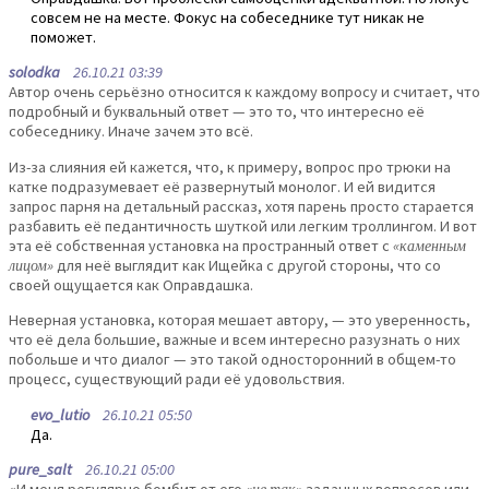
совсем не на месте. Фокус на собеседнике тут никак не
поможет.
solodka
26.10.21 03:39
Автор очень серьёзно относится к каждому вопросу и считает, что
подробный и буквальный ответ — это то, что интересно её
собеседнику. Иначе зачем это всё.
Из-за слияния ей кажется, что, к примеру, вопрос про трюки на
катке подразумевает её развернутый монолог. И ей видится
запрос парня на детальный рассказ, хотя парень просто старается
разбавить её педантичность шуткой или легким троллингом. И вот
эта её собственная установка на пространный ответ с
«каменным
лицом»
для неё выглядит как Ищейка с другой стороны, что со
своей ощущается как Оправдашка.
Неверная установка, которая мешает автору, — это уверенность,
что её дела большие, важные и всем интересно разузнать о них
побольше и что диалог — это такой односторонний в общем-то
процесс, существующий ради её удовольствия.
evo_lutio
26.10.21 05:50
Да.
pure_salt
26.10.21 05:00