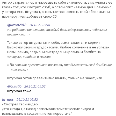
Автор старается орагнизовывать себе активности, а мужчина в ее
глазах тот, кто смотрит ютуб, а потом спит четыре дня. Возможно,
у автора есть Штурман, она пытается навязать свой образ жизни
партнеру, чем добивает свою СЗ.
igurova2018
26.10.21 05:41
» я работаю как станок, каждый день задерживаюсь, недосыпы
постоянно….»
Так же автор штурманит и себя, выматывается и кормит
Выскочку своими трудочасами. Любое сомнение в ее успехах
невыносимо, ведь они выстраданы кровью. И бомбит на
«отпуск», «отдых» и «везет»
» Но вот как превентивно повлиять, чтобы снизить своё бомбление
— я не знаю. «
Штурман готов превентивно влиять, только не знает, как.
evo_lutio
26.10.21 05:52
Штурман тоже.
lu_mos
26.10.21 05:52
«Смотрел твои видео.
/это я года 1,5 назад записывала тематические видео и
выкладывала в соцсети, потом перестала/.