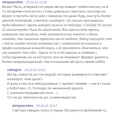
vivrepourvivre
25.10.21 21:38
Может быть, в первой ситуации автор плавает любительски, но в
то же время относится к этому довольно серьёзно, поэтому не
может ответить легко или с юмором. Но даже будь она чуть более
умелой пловчихой, отвечать на вопрос
«За сколько проплываешь
туда-обратно?» время, которое засекла по таймеру: «Сегодня 50 секунд
32 миллисекунды» было бы занудством. Или перечислять трюки,
которыми она овладела, хотя занимается как новичок и обоим
очевидно, что никакими трюками она не владеет. Автор ощущает, что
с ней по ошибке начали интервью как с чемпионкой по плаванью и
профессиональным конькобежцем, и ей приходится объясняться, что
она плавает «для себя»
. Здесь есть и её корона, и слияние с
собеседником, из-за которого она не понимает формат диалога,
более непринуждённый, чем отношение автора к своим хобби.
adesigna
25.10.21 22:13
Автор, кажется, из тех людей, которые развернуто отвечают
на вопрос «Как дела?».
И дела у нее все неподъемные, с препятствиями — как в стихах
у Хоботова « О, Господи, по жизненной дороге
С усилием передвигаю ноги…»
Тут не до трюков и не до съемки видосов.
vivrepourvivre
25.10.21 22:17
У автора смещён локус к герою. Ей кажется проблемой то,