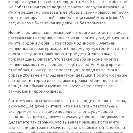
которая скучает по себе в молодости. На её глазах погибает её
же собственная сумасшедшая фанатка, молодая девушка, и
Миртл решает использовать её образ в своих новых спектаклях,
идентифицируясь с ней — якобы когда самой Миртл было 20
лет, она сама была такая же девушка без тормозов.
Новый спектакль, над премьерой которого работает актриса,
рассказывает историю, полностью аналогичную идентичности
Миртл Гордон в любви. Это история одинокой 50-летней
женщины, которая приходит к бывшему мужу в гости, а тот её
прогоняет: у него новая жена и трое детей. Автор пьесы,
пожилая дама, считает, что такая судьба знакома многим
женщинам, поэтому спектакль ждёт успех. Но Миртл претит
этот образ, и она срывает репетиции, отходя от текста в
образе 20-летней малоадекватной девушки. При этом сама же
повторяет историю из спектакля в реальной жизни, пытаясь
вернуться к бывшим мужчинам, которые её отвергают —
также, как и героиню пьесы.
В итоге у актрисы развивается что-то вроде помешательства,
окружающие даже считают, что из-за своих театральных
экспериментов в актрисе поселился злой дух умершей
фанатки. Актриса
«срывает»
премьеру своими выходками, но
делает это так странно, что вызывает овацию. Потому что
зрительницам тоже не хочется узнать себя в этой героине, и
ироничные обращения Миртл Гордон в зал и стёб над ролью