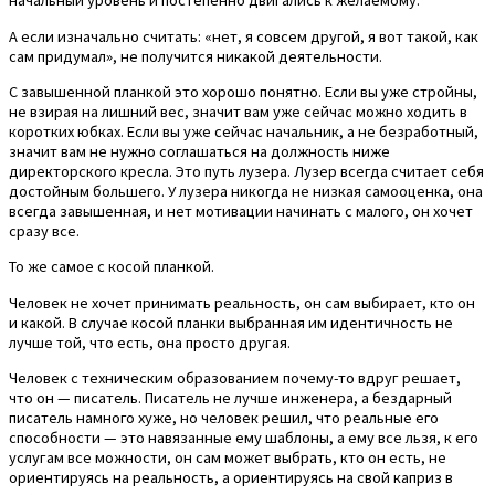
начальный уровень и постепенно двигались к желаемому.
А если изначально считать: «нет, я совсем другой, я вот такой, как
сам придумал», не получится никакой деятельности.
С завышенной планкой это хорошо понятно. Если вы уже стройны,
не взирая на лишний вес, значит вам уже сейчас можно ходить в
коротких юбках. Если вы уже сейчас начальник, а не безработный,
значит вам не нужно соглашаться на должность ниже
директорского кресла. Это путь лузера. Лузер всегда считает себя
достойным большего. У лузера никогда не низкая самооценка, она
всегда завышенная, и нет мотивации начинать с малого, он хочет
сразу все.
То же самое с косой планкой.
Человек не хочет принимать реальность, он сам выбирает, кто он
и какой. В случае косой планки выбранная им идентичность не
лучше той, что есть, она просто другая.
Человек с техническим образованием почему-то вдруг решает,
что он — писатель. Писатель не лучше инженера, а бездарный
писатель намного хуже, но человек решил, что реальные его
способности — это навязанные ему шаблоны, а ему все льзя, к его
услугам все можности, он сам может выбрать, кто он есть, не
ориентируясь на реальность, а ориентируясь на свой каприз в