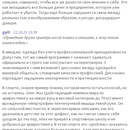
сильнее, наверное, чтобы все же донести свое мнение о себе. Это
как вкладывать все больше денег в предприятие, которое уже
работает в убыток. Тогда еще больше нарушается связь между
реальностью и воображаемым образом, и ресурс деградирует
дальше.
gyr0
21.10.21 15:39
«Приведите другие примеры косой планки и опишите, к чему такая
планка ведет.»
В имидже: одежда без учёта профессиональной принадлежности.
Допустим, тот же самый программист начинает одеваться
официально и строго как консультант на переговорах. У
знакомящихся с ним возникает диссонанс между одеждой и
манерой общаться, словарным запасом и профессией. Диссонанс
порождает ощущение неискренности и претенциозности.
В спорте, скорее пример планки, которая могла остаться косой, но
не осталась: Олег Жох (действующий чемпион мира по
армрестлингу на левую руку в весовой категории до 70 кг) имеет
врождённую гипертрофию плечелучевой мышцы левой руки. Он
из сельской местности, в своих интервью описывал, как его
дразнили в детстве за этот дефект, как он считал самого себя
уродом до тех пор, пока не пришёл в спортивную школу и не
добрался до армрестлинга. В этом спорте его
«уродство»
оказалось
преимуществом, которое будучи развито, дало ему возможность