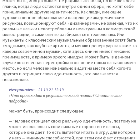
Может быть, иногда бывает не радикально косая, но всё же косая
планка, когда люди остаются внутри одной сферы, но хотят себе
принципиально другую идентичность. Как люди, имеющие
художественное образование и владеющие академическим
рисунком, позиционируют себя «дизайнерами», не замечая, что их
реальные навыки невостребованы и неактуальны в коммерческой
иллюстрации, а сами они не разбираются в технологиях. Или
музыканты с классическим музыкальным образованием хотят быть
«модными», как клубные артисты, и меняют репертуар на какие-то
каверы современной музыки, хотя здесь они не имеют никаких
преимуществ, к примеру яркого имиджа. Может быть, в данном
случае постепенная перестройка и освоение новых навыков имеет
место, но если человек изначально видит на месте себя кого-то
другого и отрицает свою идентичность, это оказывается
невозможно.
vivrepourvivre
21.10.21 13:19
«Что происходит в результате косой планки? Опишите это
подробно»
Может быть, происходит следующее:
— Человек отрицает свою реальную идентичность, поэтому не
может использовать свои сильные стороны и те плюсы,
которые она даёт. То есть пытается играть в игру, для которой
у него — минимум способностей, при этом сам факт отрицания