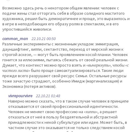
Возможно здесь речь о некотором общем явлении: человек с
подачи жены стал отторгать себя в образе солидного маститого
художника, решил быть демократичнее и проще, это выразилось и
в игре в неподобающих его образу ролях в спектаклях, и в его
упростившейся живописи.
common_man
22.10.21 00:50
Различные эксперименты с жизненным укладом: эммиграция,
дауншифтинг, хиппи, сектантство, переход от мирской жизни к
строгой аскезе, — могут быть проявлением косой планки. Человек
гонится за иллюзиями, пытаясь сбежать от своей реальной жизни.
Думает, что контекст можно просто взять и
«вычеркнуть», чтобы «с
чистого листа»
было проще самоактуализироваться. Такие люди
прежде всего разрушают свой ресурс Семьи. Остальные ресурсы
тоже зачастую страдают, особенно Имидж (маргинализация) и
Экономика (потеря активов).
vivrepourvivre
22.10.21 01:48
Наверно можно сказать, что в таком случае человек в принципе
отказывается от своей профессиональной идентичности.
Человек не меняет свою профессию на
«хиппи»
, а решает
отказаться от неё в пользу бездеятельной и абстрактной
принадлежности к некой субкультуре или идее. Может быть, в
частном случае это оказывается не только следствием косой