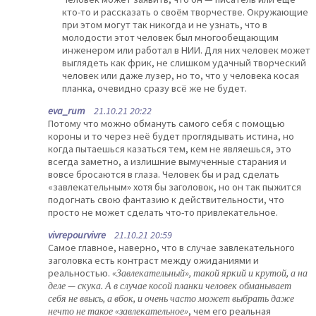
кто-то и рассказать о своём творчестве. Окружающие
при этом могут так никогда и не узнать, что в
молодости этот человек был многообещающим
инженером или работал в НИИ. Для них человек может
выглядеть как фрик, не слишком удачный творческий
человек или даже лузер, но то, что у человека косая
планка, очевидно сразу всё же не будет.
eva_rum
21.10.21 20:22
Потому что можно обмануть самого себя с помощью
короны и то через неё будет проглядывать истина, но
когда пытаешься казаться тем, кем не являешься, это
всегда заметно, а излишние вымученные старания и
вовсе бросаются в глаза. Человек бы и рад сделать
«завлекательным» хотя бы заголовок, но он так пыжится
подогнать свою фантазию к действительности, что
просто не может сделать что-то привлекательное.
vivrepourvivre
21.10.21 20:59
Самое главное, наверно, что в случае завлекательного
заголовка есть контраст между ожиданиями и
реальностью.
«Завлекательный», такой яркий и крутой, а на
деле — скука. А в случае косой планки человек обманывает
себя не ввысь, а вбок, и очень часто может выбрать даже
нечто не такое «завлекательное»
, чем его реальная