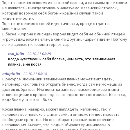
То, что кажется «своим» из-за косой планки, а на самом деле своим
не является – иногда уголовно наказуемо. Казанский стрелок,
который возомнил себя богом – крайний случай такой
«идентичности».
То, что не ценимо в своей идентичности, проще отдается
мошенникам.
В басне «Ворона и лисица» ворона видит себя не обычной птицей
«громоздящейся на ели», а кем-то другим, «царь-птицей». Поэтому
легко щелкает клювом и теряет сыр.
evo_lutio
22.10.21 08:29
Когда чувствуешь себя богаче, чем есть, это завышенная
планка, а не косая.
adaptatio
22.10.21 08:18
В ресурсе Экономики завышенная планка может выглядеть,
например, как попытка открыть бизнес, когда сам не можешь из
долгов выбраться. Или попытка заняться высокорискованными
инвестициями в кредит под залог единственного жилья. Кажется,
подобное у КСЖ в ФС было.
Косая планка, наверно, может выглядеть, например, так. У
человека всё неплохо с финансами, и он может инвестировать
свободные средства. Но он выбирает разные экзотические
направления. Бывает, что люди выбирают принципиально