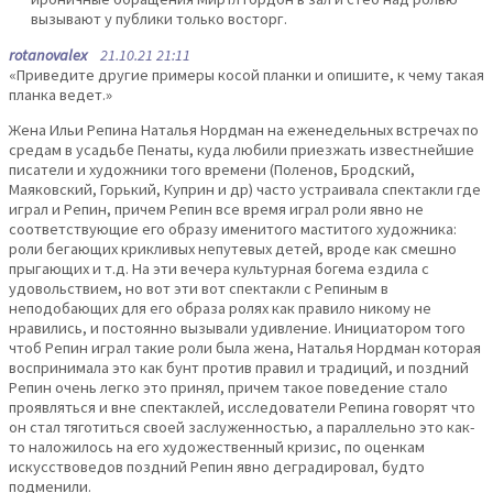
вызывают у публики только восторг.
rotanovalex
21.10.21 21:11
«Приведите другие примеры косой планки и опишите, к чему такая
планка ведет.»
Жена Ильи Репина Наталья Нордман на еженедельных встречах по
средам в усадьбе Пенаты, куда любили приезжать известнейшие
писатели и художники того времени (Поленов, Бродский,
Маяковский, Горький, Куприн и др) часто устраивала спектакли где
играл и Репин, причем Репин все время играл роли явно не
соответствующие его образу именитого маститого художника:
роли бегающих крикливых непутевых детей, вроде как смешно
прыгающих и т.д. На эти вечера культурная богема ездила с
удовольствием, но вот эти вот спектакли с Репиным в
неподобающих для его образа ролях как правило никому не
нравились, и постоянно вызывали удивление. Инициатором того
чтоб Репин играл такие роли была жена, Наталья Нордман которая
воспринимала это как бунт против правил и традиций, и поздний
Репин очень легко это принял, причем такое поведение стало
проявляться и вне спектаклей, исследователи Репина говорят что
он стал тяготиться своей заслуженностью, а параллельно это как-
то наложилось на его художественный кризис, по оценкам
искусствоведов поздний Репин явно деградировал, будто
подменили.