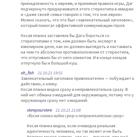
принадлежность к евреям, и принимая правила игры, Даг
подчеркнуто придерживался этого стереотипа в имидже
и «даже своей семье говорил о том, что они евреи».
Можно сказать, что это был «завлекательный заголовок»,
который помогал эффективной коммуникации героя.
Косая планка заставляла бы Дага бороться со
стереотипами о том, кем должен быть эксперт в
ювелирном деле, как он должен выглядеть и настаивать
на чем-то абсолютно противоположном от стереотипа,
что отпугивало бы от него клиентов. И в конце концов
отпугнуло бы и большой куш.
oh_fish
21.10.21 19:51
Завлекательный заголовок привлекателен — побуждает к
действию, к клику.
Косая планка видна сразу и непривлекательна сразу. В
ней нет обмана ожиданий для окружающих, потому что у
окружающих сразу нет ожиданий.
vivrepourvivre
21.10.21 21:08
«Косая планка видна сразу и непривлекательна сразу»
Косая планка видна, если очевидна реальная
идентичность человека, но так может и не быть.
Человек может заявить, что он — писатель или ещё