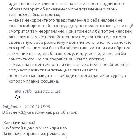
идентичности и слепое пятно по части своего подлинного
образа говорит об искажённом представлении о своих
сильных/слабых сторонах;
— Из-за некорректного представления о себе человек не
только выбирает себе среду, где у него мало шансов, но и ещё
смотрится там неорганично. При этом если бы тот же человек
оказался в том же несвойственном ему контексте, но имел
адекватную себе реальному идентичность, вполне возможно
его пребывание там было бы эффективным. Он и сам обратил
внимание на людей, близких ему, и другие люди смогли бы
заметить его, не притворяйся он кем-то другим;
— Реальная идентичность и связанные с ней способности не
получают развития и потенциал оказывается
нереализованным, а это приводит к деградации ресурса, в
котором планка скошена.
evo_lutio
21.10.21 17:24
Да.
kot_koder
21.10.21 15:08
В басне
«Щука и Кот»
как раз об этом:
(Как начиналось)
«Зубастой Щуке в мысль пришло
За кошачье приняться ремесло.