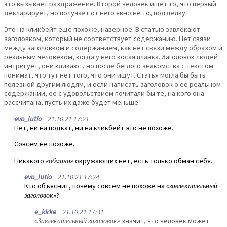
это вызывает раздражение. Второй человек ищет то, что первый
декларирует, но получает от него явно не то, подделку.
Это на кликбейт еще похоже, наверное. В статью завлекают
заголовком, который не соответствует содержанию. Нет связи
между заголовком и содержанием, как нет связи между образом и
реальным человеком, когда у него косая планка. Заголовок людей
интригует, они кликают, но после беглого знакомства с текстом
понимат, что тут нет того, что они ищут. Статья могла бы быть
полезной другим людям, и если написать заголовок о ее реальном
содержании, ее с удовольствием почитали бы те, на кого она
рассчитана, пусть их даже будет меньше.
evo_lutio
21.10.21 17:21
Нет, ни на подкат, ни на кликбейт это не похоже.
Совсем не похоже.
Никакого
«обмана»
окружающих нет, есть только обман себя.
evo_lutio
21.10.21 17:24
Кто объяснит, почему совсем не похоже на
«завлекательный
заголовок»
?
e_kirke
21.10.21 17:31
«Завлекательный заголовок»
значит, что человек может