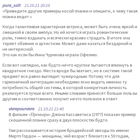
pure_salt
21.10.21 20:10
«Приведите другие примеры косой планки и опишите, к чему такая
планка ведет.»
Когда талантливая характерная актриса, может быть очень яркой и
смешной в своём амплуа. Но ей хочется играть романтические
роли, томно вздыхать и всячески красиво страдать. В итоге она
теряет обаяние и артистизм. Может даже казаться бездарной и
не интересной.
Это как если бы Инна Чурикова играла Офелию.
Если вот наглядно, как будто нечто круглое пытаются впихнуть в
квадратное гнездо. Места вроде бы хватает, но в системе такой
предмет все равно выглядит чужеродным. Потому что для
гармоничной интеграции необходимо ясно видеть именно ту
потребность общей системы, в которой конкретная личность
реализуется лучше всего. Иными словами принесёт больше пользы
другим и соответсвенно получит нечто полезное в ответ.
vivrepourvivre
21.10.21 21:40
В фильме
«Премьера»
Джона Кассаветиса (1977) показан пример
скошенной планки сразу в двух плоскостях будто.
Там рассказывается история бродвейской звезды по имени
Миртл Гордон — женщины, чей возраст близится к 50 годам,