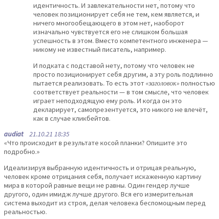
идентичность. И завлекательности нет, потому что
человек позиционирует себя не тем, кем является, и
ничего многообещающего в этом нет, наоборот
изначально чувствуется его не слишком большая
успешность в этом. Вместо компетентного инженера —
никому не известный писатель, например.
И подката с подставой нету, потому что человек не
просто позиционирует себя другим, а эту роль подлинно
пытается реализовать. То есть этот
«заголовок»
полностью
соответствует реальности — в том смысле, что человек
играет неподходящую ему роль. И когда он это
декларирует, самопрезентуется, это никого не влечёт,
как в случае кликбейтов.
audiat
21.10.21 18:35
«Что происходит в результате косой планки? Опишите это
подробно.»
Идеализируя выбранную идентичность и отрицая реальную,
человек кроме отрицания себя, получает искаженную картину
мира в которой равные вещи не равны. Один гендер лучше
другого, один имидж лучше другого. Вся его измерительная
система выходит из строя, делая человека беспомощным перед
реальностью.