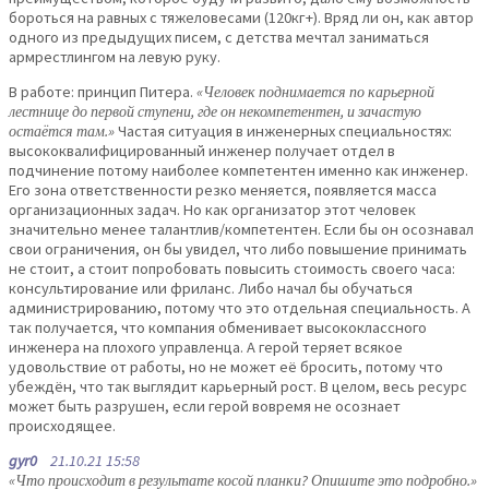
бороться на равных с тяжеловесами (120кг+). Вряд ли он, как автор
одного из предыдущих писем, с детства мечтал заниматься
армрестлингом на левую руку.
В работе: принцип Питера.
«Человек поднимается по карьерной
лестнице до первой ступени, где он некомпетентен, и зачастую
остаётся там.»
Частая ситуация в инженерных специальностях:
высококвалифицированный инженер получает отдел в
подчинение потому наиболее компетентен именно как инженер.
Его зона ответственности резко меняется, появляется масса
организационных задач. Но как организатор этот человек
значительно менее талантлив/компетентен. Если бы он осознавал
свои ограничения, он бы увидел, что либо повышение принимать
не стоит, а стоит попробовать повысить стоимость своего часа:
консультирование или фриланс. Либо начал бы обучаться
администрированию, потому что это отдельная специальность. А
так получается, что компания обменивает высококлассного
инженера на плохого управленца. А герой теряет всякое
удовольствие от работы, но не может её бросить, потому что
убеждён, что так выглядит карьерный рост. В целом, весь ресурс
может быть разрушен, если герой вовремя не осознает
происходящее.
gyr0
21.10.21 15:58
«Что происходит в результате косой планки? Опишите это подробно.»