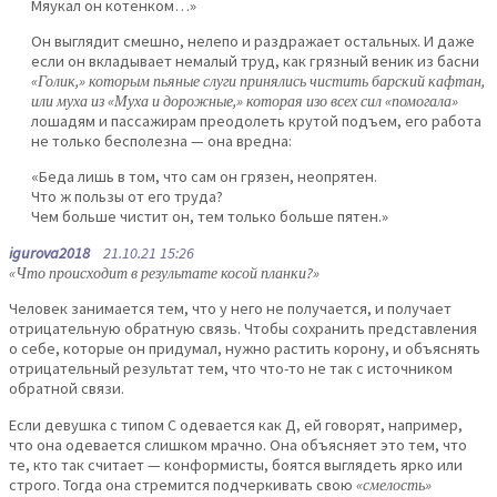
Мяукал он котенком…»
Он выглядит смешно, нелепо и раздражает остальных. И даже
если он вкладывает немалый труд, как грязный веник из басни
«Голик,» которым пьяные слуги принялись чистить барский кафтан,
или муха из «Муха и дорожные,» которая изо всех сил «помогала»
лошадям и пассажирам преодолеть крутой подъем, его работа
не только бесполезна — она вредна:
«Беда лишь в том, что сам он грязен, неопрятен.
Что ж пользы от его труда?
Чем больше чистит он, тем только больше пятен.»
igurova2018
21.10.21 15:26
«Что происходит в результате косой планки?»
Человек занимается тем, что у него не получается, и получает
отрицательную обратную связь. Чтобы сохранить представления
о себе, которые он придумал, нужно растить корону, и объяснять
отрицательный результат тем, что что-то не так с источником
обратной связи.
Если девушка с типом С одевается как Д, ей говорят, например,
что она одевается слишком мрачно. Она объясняет это тем, что
те, кто так считает — конформисты, боятся выглядеть ярко или
строго. Тогда она стремится подчеркивать свою
«смелость»