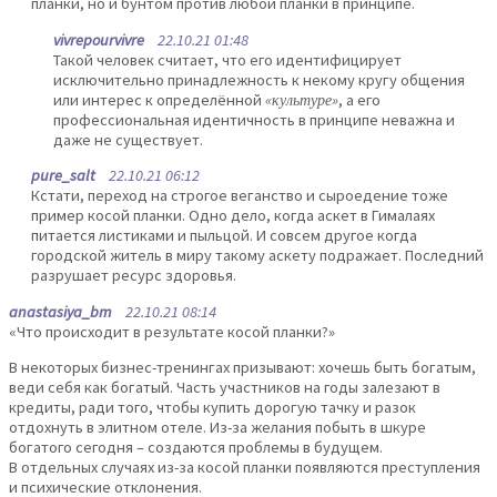
планки, но и бунтом против любой планки в принципе.
vivrepourvivre
22.10.21 01:48
Такой человек считает, что его идентифицирует
исключительно принадлежность к некому кругу общения
или интерес к определённой
«культуре»
, а его
профессиональная идентичность в принципе неважна и
даже не существует.
pure_salt
22.10.21 06:12
Кстати, переход на строгое веганство и сыроедение тоже
пример косой планки. Одно дело, когда аскет в Гималаях
питается листиками и пыльцой. И совсем другое когда
городской житель в миру такому аскету подражает. Последний
разрушает ресурс здоровья.
anastasiya_bm
22.10.21 08:14
«Что происходит в результате косой планки?»
В некоторых бизнес-тренингах призывают: хочешь быть богатым,
веди себя как богатый. Часть участников на годы залезают в
кредиты, ради того, чтобы купить дорогую тачку и разок
отдохнуть в элитном отеле. Из-за желания побыть в шкуре
богатого сегодня – создаются проблемы в будущем.
В отдельных случаях из-за косой планки появляются преступления
и психические отклонения.