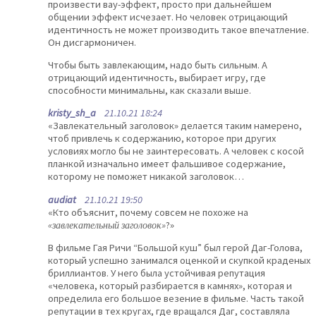
произвести вау-эффект, просто при дальнейшем
общении эффект исчезает. Но человек отрицающий
идентичность не может производить такое впечатление.
Он дисгармоничен.
Чтобы быть завлекающим, надо быть сильным. А
отрицающий идентичность, выбирает игру, где
способности минимальны, как сказали выше.
kristy_sh_a
21.10.21 18:24
«Завлекательный заголовок» делается таким намерено,
чтоб привлечь к содержанию, которое при других
условиях могло бы не заинтересовать. А человек с косой
планкой изначально имеет фальшивое содержание,
которому не поможет никакой заголовок…
audiat
21.10.21 19:50
«Кто объяснит, почему совсем не похоже на
«завлекательный заголовок»
?»
В фильме Гая Ричи “Большой куш” был герой Даг-Голова,
который успешно занимался оценкой и скупкой краденых
бриллиантов. У него была устойчивая репутация
«человека, который разбирается в камнях», которая и
определила его большое везение в фильме. Часть такой
репутации в тех кругах, где вращался Даг, составляла