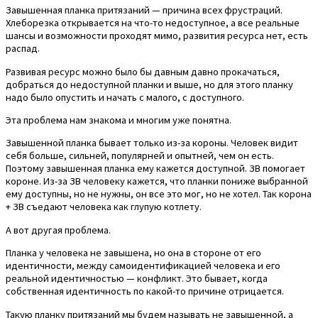
Завышенная планка притязаний — причина всех фрустраций.
Хлеборезка открывается на что-то недоступное, а все реальные
шансы и возможности проходят мимо, развития ресурса нет, есть
распад.
Развивая ресурс можно было бы давным давно прокачаться,
добраться до недоступной планки и выше, но для этого планку
надо было опустить и начать с малого, с доступного.
Эта проблема нам знакома и многим уже понятна.
Завышенной планка бывает только из-за короны. Человек видит
себя больше, сильней, популярней и опытней, чем он есть.
Поэтому завышенная планка ему кажется доступной. ЗВ помогает
короне. Из-за ЗВ человеку кажется, что планки пониже выбранной
ему доступны, но не нужны, он все это мог, но не хотел. Так корона
+ ЗВ съедают человека как глупую котлету.
А вот другая проблема.
Планка у человека не завышена, но она в стороне от его
идентичности, между самоидентификацией человека и его
реальной идентичностью — конфликт. Это бывает, когда
собственная идентичность по какой-то причине отрицается.
Такую планку притязаний мы будем называть не завышенной, а