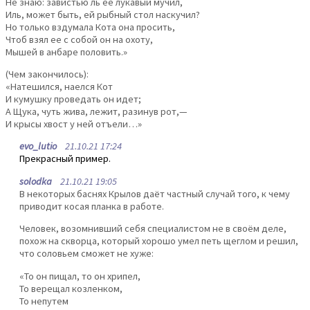
Не знаю: завистью ль ее лукавый мучил,
Иль, может быть, ей рыбный стол наскучил?
Но только вздумала Кота она просить,
Чтоб взял ее с собой он на охоту,
Мышей в анбаре половить.»
(Чем закончилось):
«Натешился, наелся Кот
И кумушку проведать он идет;
А Щука, чуть жива, лежит, разинув рот,—
И крысы хвост у ней отъели…»
evo_lutio
21.10.21 17:24
Прекрасный пример.
solodka
21.10.21 19:05
В некоторых баснях Крылов даёт частный случай того, к чему
приводит косая планка в работе.
Человек, возомнивший себя специалистом не в своём деле,
похож на скворца, который хорошо умел петь щеглом и решил,
что соловьем сможет не хуже:
«То он пищал, то он хрипел,
То верещал козленком,
То непутем