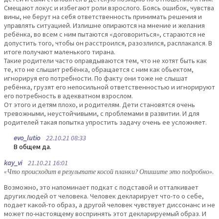
Смещают локус и избегают роли взрослого. Боясь ошибок, чувства
вины, не берут на себя ответственность принимать решения и
управлять ситуацией. Излишне опираются на мнение и желания
ребёнка, во всем с ним пытаются «договориться», стараются не
допустить того, чтобы он расстроился, разозлился, расплакался. В
итоге получают маленького тирана.
Такие родители часто оправдываются тем, что не хотят быть как
те, кто не слышит ребёнка, обращается с ним как обьектом,
игнорируя его потребности. По факту они тоже не слышат
ребёнка, грузят его непосильной ответственностью и игнорируют
его потребность в адекватном взрослом.
От этого и детям плохо, и родителям. Дети становятся очень
тревожными, неустойчивыми, с проблемами в развитии. И для
родителей такая попытка упростить задачу очень ее усложняет.
evo_lutio
22.10.21 08:33
В общем да.
kay_vi
21.10.21 16:01
«Что происходит в результате косой планки? Опишите это подробно»
.
Возможно, это напоминает подкат с подставой и отталкивает
других людей от человека. Человек декларирует что-то о себе,
подает какой-то образ, а другой человек чувствует диссонанс и не
может по-настоящему воспринять этот декларируемый образ. И