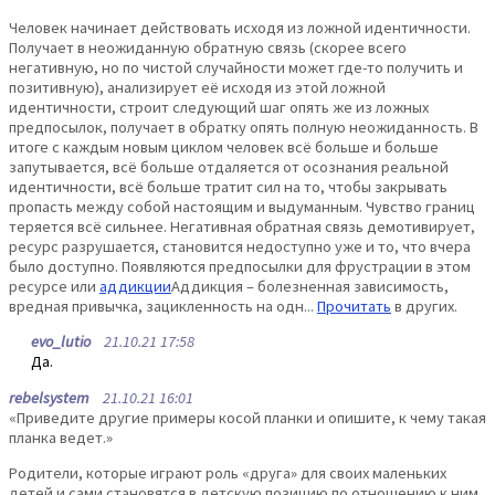
Человек начинает действовать исходя из ложной идентичности.
Получает в неожиданную обратную связь (скорее всего
негативную, но по чистой случайности может где-то получить и
позитивную), анализирует её исходя из этой ложной
идентичности, строит следующий шаг опять же из ложных
предпосылок, получает в обратку опять полную неожиданность. В
итоге с каждым новым циклом человек всё больше и больше
запутывается, всё больше отдаляется от осознания реальной
идентичности, всё больше тратит сил на то, чтобы закрывать
пропасть между собой настоящим и выдуманным. Чувство границ
теряется всё сильнее. Негативная обратная связь демотивирует,
ресурс разрушается, становится недоступно уже и то, что вчера
было доступно. Появляются предпосылки для фрустрации в этом
ресурсе или
аддикции
Аддикция – болезненная зависимость,
вредная привычка, зацикленность на одн...
Прочитать
в других.
evo_lutio
21.10.21 17:58
Да.
rebelsystem
21.10.21 16:01
«Приведите другие примеры косой планки и опишите, к чему такая
планка ведет.»
Родители, которые играют роль «друга» для своих маленьких
детей и сами становятся в детскую позицию по отношению к ним.