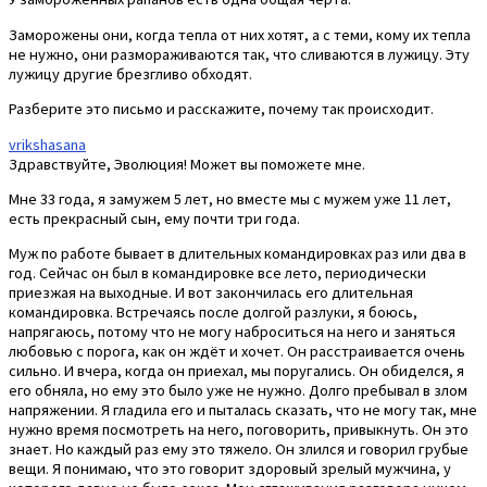
Заморожены они, когда тепла от них хотят, а с теми, кому их тепла
не нужно, они размораживаются так, что сливаются в лужицу. Эту
лужицу другие брезгливо обходят.
Разберите это письмо и расскажите, почему так происходит.
vrikshasana
Здравствуйте, Эволюция! Может вы поможете мне.
Мне 33 года, я замужем 5 лет, но вместе мы с мужем уже 11 лет,
есть прекрасный сын, ему почти три года.
Муж по работе бывает в длительных командировках раз или два в
год. Сейчас он был в командировке все лето, периодически
приезжая на выходные. И вот закончилась его длительная
командировка. Встречаясь после долгой разлуки, я боюсь,
напрягаюсь, потому что не могу наброситься на него и заняться
любовью с порога, как он ждёт и хочет. Он расстраивается очень
сильно. И вчера, когда он приехал, мы поругались. Он обиделся, я
его обняла, но ему это было уже не нужно. Долго пребывал в злом
напряжении. Я гладила его и пыталась сказать, что не могу так, мне
нужно время посмотреть на него, поговорить, привыкнуть. Он это
знает. Но каждый раз ему это тяжело. Он злился и говорил грубые
вещи. Я понимаю, что это говорит здоровый зрелый мужчина, у