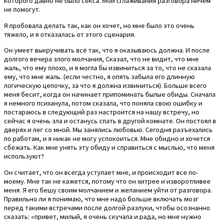
которого давно не было секса. Мои сглаживания разговора ничем
не помогут.
Я пробовала делать так, как он хочет, но мне было это очень
тяжело, и я отказалась от этого сценария.
Он умеет выкручивать всё так, что я оказываюсь должна. И после
долгого вечера злого молчания, Сказал, что не видит, что мне
жаль, что ему плохо, и я могла бы извиниться за то, что не сказала
ему, что мне жаль. (если честно, я опять забыла его длинную
логическую цепочку, за что я должна извиниться). Больше всего
меня бесит, когда он начинает припоминать былые обиды. Сначала
я немного психанула, потом сказала, что поняла свою ошибку и
постараюсь в следующий раз настроится на нашу встречу, но
сейчас я очень зла и останусь спать в другой комнате. Он постоял в
дверях и лег со мной. Мы занялись любовью. Сегодня разъехались
по работам, и я никак не могу успокоиться. Мне обидно и хочется
сбежать. Как мне унять эту обиду и справиться с мыслью, что меня
используют?
Он считает, что он всегда уступает мне, и происходит все по-
моему. Мне так не кажется, потому что он хитрее и изворотливее
меня. Я его бешу своим молчанием и желанием уйти от разговора.
Правильно ли я понимаю, что мне надо больше включать мозг
перед такими встречами после долгой разлуки, чтобы осознанно
сказать: «привет, милый, я очень скучала и рада, но мне нужно