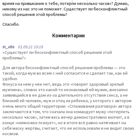
время на привыкание к тебе, потерпи несколько часов»? Думаю,
никому из нас это не поможет. Существует ли бесконфликтный
способ решения этой проблемы?
Спасибо.
Комментарии
in_vite
01.09.21 10:18
«Существует ли бесконфликтный способ решения этой
проблемы?»
Для автора бесконфликтный способ решения проблемы — это
такой, когда муж во всем с ней согласится и сделает так, как ей
удобно.
Фокуса на нем у нее нет, ведь это «говорит здоровый зрелый
мужчина», словно это какой-то незнакомый ей мужик, внезапно
заявившийся в ее дом из-за длительного отсутствия секса, а не
близкий ей человек, муж и отец их ребенка, у которого с автором
очень много общей территории. «Сглаживания разговора» автора
заключаются в том, что сначала она командует мужу «потерпеть
несколько часов», затем весь вечер демонстративно молчит, а в
конце «немножко психует», но в итоге всё равно натягивает на
себя маску жертвы, считает, что ее использовали и не видит своих
косяков.