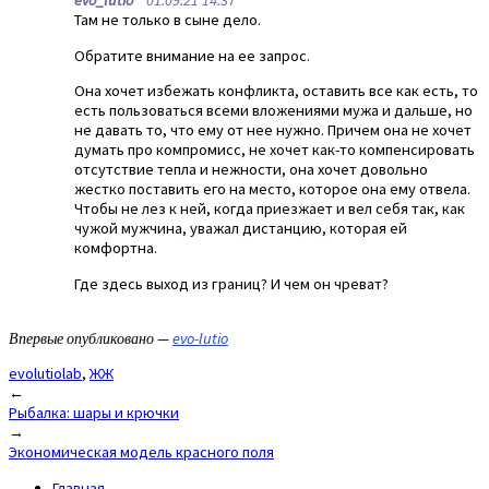
evo_lutio
01.09.21 14:37
Там не только в сыне дело.
Обратите внимание на ее запрос.
Она хочет избежать конфликта, оставить все как есть, то
есть пользоваться всеми вложениями мужа и дальше, но
не давать то, что ему от нее нужно. Причем она не хочет
думать про компромисс, не хочет как-то компенсировать
отсутствие тепла и нежности, она хочет довольно
жестко поставить его на место, которое она ему отвела.
Чтобы не лез к ней, когда приезжает и вел себя так, как
чужой мужчина, уважал дистанцию, которая ей
комфортна.
Где здесь выход из границ? И чем он чреват?
Впервые опубликовано —
evo-lutio
evolutiolab
,
ЖЖ
Post
←
Рыбалка: шары и крючки
navigation
→
Экономическая модель красного поля
Главная