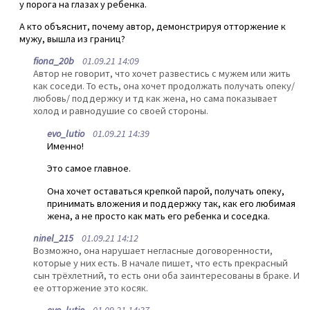
у порога на глазах у ребенка.
А кто объяснит, почему автор, демонстрируя отторжение к
мужу, вышла из границ?
fiona_20b
01.09.21 14:09
Автор не говорит, что хочет развестись с мужем или жить
как соседи. То есть, она хочет продолжать получать опеку/
любовь/ поддержку и тд как жена, но сама показывает
холод и равнодушие со своей стороны.
evo_lutio
01.09.21 14:39
Именно!
Это самое главное.
Она хочет оставаться крепкой парой, получать опеку,
принимать вложения и поддержку так, как его любимая
жена, а не просто как мать его ребенка и соседка.
ninel_215
01.09.21 14:12
Возможно, она нарушает негласные договоренности,
которые у них есть. В начале пишет, что есть прекрасный
сын трёхлетний, то есть они оба заинтересованы в браке. И
ее отторжение это косяк.