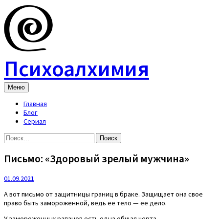
Skip
to
content
Психоалхимия
Меню
Главная
Блог
Сериал
Найти:
Письмо: «Здоровый зрелый мужчина»
01.09.2021
А вот письмо от защитницы границ в браке. Защищает она свое
право быть замороженной, ведь ее тело — ее дело.
У замороженных рапанов есть одна общая черта.