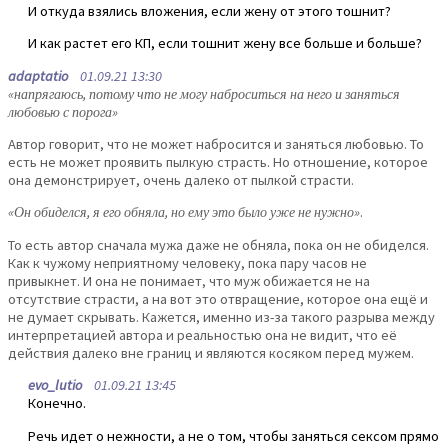
И откуда взялись вложения, если жену от этого тошнит?
И как растет его КП, если тошнит жену все больше и больше?
adaptatio
01.09.21 13:30
«напрягаюсь, потому что не могу наброситься на него и заняться
любовью с порога»
Автор говорит, что не может набросится и заняться любовью. То
есть не может проявить пылкую страсть. Но отношение, которое
она демонстрирует, очень далеко от пылкой страсти.
«Он обиделся, я его обняла, но ему это было уже не нужно»
.
То есть автор сначала мужа даже не обняла, пока он не обиделся.
Как к чужому неприятному человеку, пока пару часов не
привыкнет. И она не понимает, что муж обижается не на
отсутствие страсти, а на вот это отвращение, которое она ещё и
не думает скрывать. Кажется, именно из-за такого разрыва между
интерпретацией автора и реальностью она не видит, что её
действия далеко вне границ и являются косяком перед мужем.
evo_lutio
01.09.21 13:45
Конечно.
Речь идет о нежности, а не о том, чтобы заняться сексом прямо