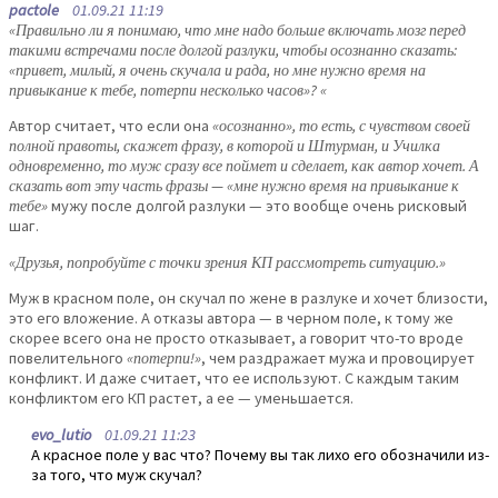
pactole
01.09.21 11:19
«Правильно ли я понимаю, что мне надо больше включать мозг перед
такими встречами после долгой разлуки, чтобы осознанно сказать:
«привет, милый, я очень скучала и рада, но мне нужно время на
привыкание к тебе, потерпи несколько часов»? «
Автор считает, что если она
«осознанно», то есть, с чувством своей
полной правоты, скажет фразу, в которой и Штурман, и Училка
одновременно, то муж сразу все поймет и сделает, как автор хочет. А
сказать вот эту часть фразы — «мне нужно время на привыкание к
тебе»
мужу после долгой разлуки — это вообще очень рисковый
шаг.
«Друзья, попробуйте с точки зрения КП рассмотреть ситуацию.»
Муж в красном поле, он скучал по жене в разлуке и хочет близости,
это его вложение. А отказы автора — в черном поле, к тому же
скорее всего она не просто отказывает, а говорит что-то вроде
повелительного
«потерпи!»
, чем раздражает мужа и провоцирует
конфликт. И даже считает, что ее используют. С каждым таким
конфликтом его КП растет, а ее — уменьшается.
evo_lutio
01.09.21 11:23
А красное поле у вас что? Почему вы так лихо его обозначили из-
за того, что муж скучал?