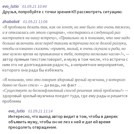
evo_lutio
01.09.21 10:44
Друзья, попробуйте с точки зрения КП рассмотреть ситуацию.
zhabakot
01.09.21 11:06
«Я пробовала делать так, как он хочет, но мне было это очень тяжело,
и я отказалась от этого сценария», «постараюсь в следующий раз
настроится на нашу встречу», «Правильно ли я понимаю, что мне надо
больше включать мозг перед такими встречами после долгой разлуки,
чтобы осознанно сказать: «привет, милый, я очень скучала и рада, но
мне нужно время на привыкание к тебе, потерпи несколько часов»?»
, —
автор прямым текстом говорит, и мужу в том числе, что встреча с
ним это не долгожданная радость, а неприятное мероприятие,
которого она рада бы избежать
«Я понимаю, что это говорит здоровый зрелый мужчина, у которого
давно не было секса»
— да ведь, не факт …
«Существует ли бесконфликтный способ решения этой проблемы?»
—
здоровый зрелый мужчина поедет туда, где ему рады и решится
проблема
evo_lutio
01.09.21 11:14
Интересно, что выход автор видит в том, чтобы в дверях
объявить мужу, чтобы он не лез к ней и дал ей время
преодолеть отвращение.