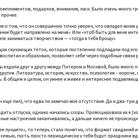
комплиментов, подарков, внимания, ласк. Было очень много гр
 прочее.
о том, что он совершенно точно уверен, что овладел моим ум
мание будет направлено на меня». Или «чтоб быть для меня ин
нципе заниматься творчеством — «тогда я тебя брошу».
их скучающих тёток, которые постепенно подпадали под его в
 воспитан и образован, позволяет себе через подобные связи
здили друг к другу между Питером и Москвой, было много пис
другом. Литература, история, искусство, психология – короче, 
ь. В общем и целом, он умнее и живее и интереснее подавля
ещё пил), что едва ли замечал моё отсутствие. Да и два-три 
ить отпуска, однако начались ссоры. Провоцировала их я (хот
ые настроения заканчивались, а дальше ничего не происходил
олее лучшего», то теперь стало понятно, что формат свиданий 
 семью, пусть просто периодически у тебя будут праздники вда