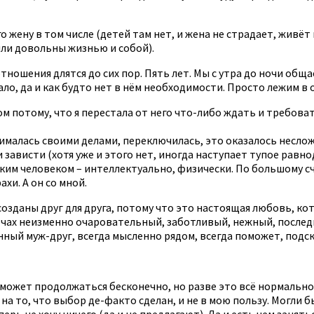
 его жену в том числе (детей там нет, и жена не страдает, живё
были довольны жизнью и собой).
тношения длятся до сих пор. Пять лет. Мы с утра до ночи обща
ало, да и как будто нет в нём необходимости. Просто лежим в
 потому, что я перестала от него что-либо ждать и требовать
ималась своими делами, переключилась, это оказалось несложно
 зависти (хотя уже и этого нет, иногда наступает тупое равно
изким человеком – интеллектуально, физически. По большому с
хи. А он со мной.
озданы друг для друга, потому что это настоящая любовь, кот
речах неизменно очаровательный, заботливый, нежный, послед
анный муж-друг, всегда мысленно рядом, всегда поможет, подс
к может продолжаться бесконечно, но разве это всё нормально
 на то, что выбор де-факто сделан, и не в мою пользу. Могли б
рь не хочу ничего (да и не предлагают). Да и есть чем занятьс