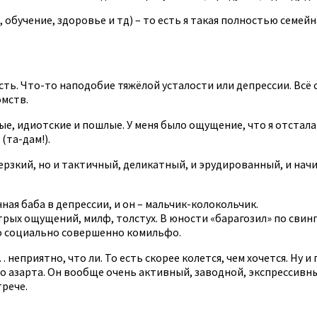
обучение, здоровье и тд) – то есть я такая полностью семейн
ь. Что-то наподобие тяжёлой усталости или депрессии. Всё ст
омств.
, идиотские и пошлые. У меня было ощущение, что я отстала о
(та-дам!).
рзкий, но и тактичный, деликатный, и эрудированный, и начи
ная баба в депрессии, и он – мальчик-колокольчик.
ых ощущений, милф, толстух. В юности «барагозил» по свинг-к
о социально совершенно комильфо.
еприятно, что ли. То есть скорее колется, чем хочется. Ну и п
то азарта. Он вообще очень активный, заводной, экспрессивны
трече.