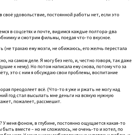
т в своё удовольствие, постоянной работы нет, если это
емся в соцсетях и почте, видимся каждые полтора-два
 обнимку и смотрим фильмы, поедая что-то вкусное.
 (не трахаю ему мозги, не обижаюсь, его желчь перестала
, на самом деле. Я могу без него, и, честно говоря, так даже
душие к нему). Но потом написала ему снова, потому что за
чёту, это с ним я обсуждаю свои проблемы, воспитание
орая преодолеет всё. (Что-то я уже и ржать не могу над
ний год стал высылать мне деньги на всякую нужную
кажет, пожалеет, рассмешит.
? У меня фоном, в глубине, постоянно ощущается какая-то
ы быть вместе – но не сложилось, не очень-то и хотел, по
я без него. У меня к нему амбивалентные чувства: и люблю, и