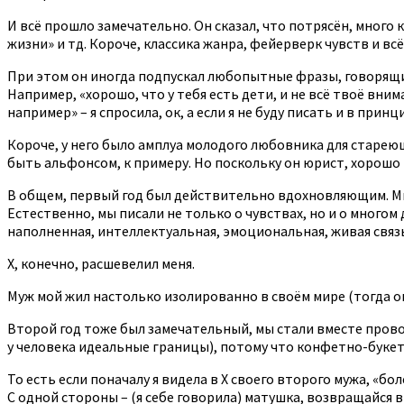
И всё прошло замечательно. Он сказал, что потрясён, много 
жизни» и тд. Короче, классика жанра, фейерверк чувств и всё
При этом он иногда подпускал любопытные фразы, говорящие 
Например, «хорошо, что у тебя есть дети, и не всё твоё вни
например» – я спросила, ок, а если я не буду писать и в при
Короче, у него было амплуа молодого любовника для стареющ
быть альфонсом, к примеру. Но поскольку он юрист, хорошо
В общем, первый год был действительно вдохновляющим. Мы е
Естественно, мы писали не только о чувствах, но и о многом 
наполненная, интеллектуальная, эмоциональная, живая связ
Х, конечно, расшевелил меня.
Муж мой жил настолько изолированно в своём мире (тогда он 
Второй год тоже был замечательный, мы стали вместе провод
у человека идеальные границы), потому что конфетно-букетн
То есть если поначалу я видела в Х своего второго мужа, «б
С одной стороны – (я себе говорила) матушка, возвращайся в