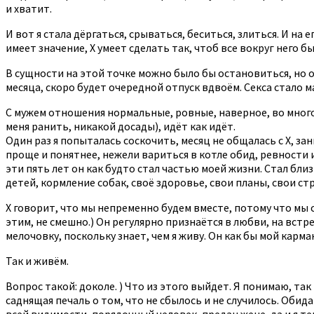
и хватит.
И вот я стала дёргаться, срываться, беситься, злиться. И на
имеет значение, Х умеет сделать так, чтоб все вокруг него 
В сущности на этой точке можно было бы остановиться, но о
месяца, скоро будет очередной отпуск вдвоём. Секса стало м
С мужем отношения нормальные, ровные, наверное, во многом
меня ранить, никакой досады), идёт как идёт.
Один раз я попыталась соскочить, месяц не общалась с Х, зан
проще и понятнее, нежели вариться в котле обид, ревности и
эти пять лет он как будто стал частью моей жизни. Стал бл
детей, кормление собак, своё здоровье, свои планы, свои стра
Х говорит, что мы непременно будем вместе, потому что мы с
этим, не смешно.) Он регулярно признаётся в любви, на вст
мелочовку, поскольку знает, чем я живу. Он как бы мой карм
Так и живём.
Вопрос такой: доколе. ) Что из этого выйдет. Я понимаю, та
саднящая печаль о том, что не сбылось и не случилось. Обида
всей видимости, порядочный человек, предан жене, да и я тепе