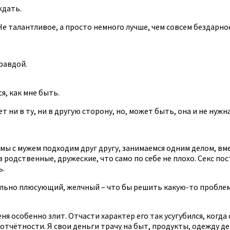
ждать.
е талантливое, а просто немного лучше, чем совсем бездарное.
равдой.
я, как мне быть.
т ни в ту, ни в другую сторону, но, может быть, она и не нужна
и, мы с мужем подходим друг другу, занимаемся одним делом, вм
родственные, дружеские, что само по себе не плохо. Секс пост
ь.
 сильно плюсующий, желчный – что бы решить какую-то пробле
меня особенно злит. Отчасти характер его так усугубился, когд
 отчётности. Я свои деньги трачу на быт, продукты, одежду де