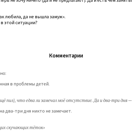
ак любила, да не вышла замуж».
о в этой ситуации?
Комментарии
но:
ённая в проблемы детей.
ё пил), что едва ли замечал моё отсутствие. Да и два-три дня —
на два-три дня никто не замечает.
ющих скучающих тёток»