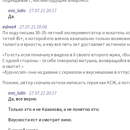
подкидывает, наглый будущий альфонсо.
evo_lutio
27.07.21 20:17
Да.
esbee4
27.07.21 20:08
По ходу письма 30-35-летний экспериментатор и искатель 
тетей 45+, к которой его влекла изначально только возмож
таланта и яркости, и ему все пять лет доставляет истинное 
«То есть если поначалу я видела в Х своего второго мужа, «
С одной стороны – (я себе говорила) матушка, возвращайся в
и хватит.»
«Куролесят»
они на диване с сериалом и вкусняшками в отпуск
Похоже, автор сначала хотела написать героя как КСЖ, а по
evo_lutio
27.07.21 20:17
Да, все верно.
Только это и не Казанова, а не понятно кто.
Вкусности ест и смотрит кино.