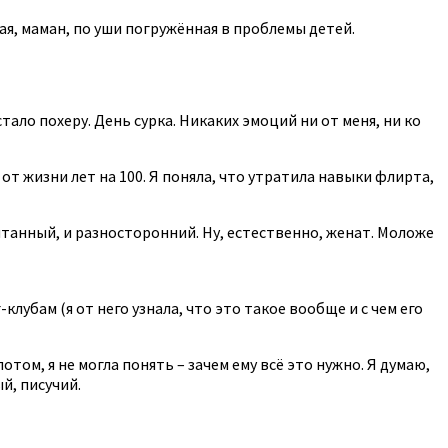
ая, маман, по уши погружённая в проблемы детей.
ало похеру. День сурка. Никаких эмоций ни от меня, ни ко
т жизни лет на 100. Я поняла, что утратила навыки флирта,
танный, и разносторонний. Ну, естественно, женат. Моложе
лубам (я от него узнала, что это такое вообще и с чем его
отом, я не могла понять – зачем ему всё это нужно. Я думаю,
й, писучий.