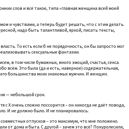
омких слов и всё такое, типа «главная женщина всей моей
ом и чувствами, а теперь будет решать, что с этим делать.
тересной, надо быть талантливой, яркой, писать тексты,
ласть. То есть если б не порядочность, он бы запросто мог
 реализовывать сексуальные фантазии.
ем, в том числе бумажных, много эмоций, счастья, секса.
обо всём. Это была (да и есть, наверное) содержательная,
ющего большинства моих знакомых мужчин. И женщин.
дня — небольшой срок.
я с Х очень сложно поссорится – он никогда не даёт повода,
о. И не должно было. И не планировалось.
и совместных отпусков – это максимум, что мне положено.
ли от дома и быта. С другой – зачем это всё? Покуролесили,