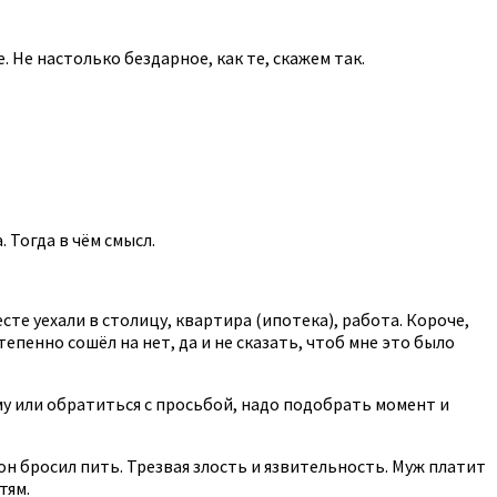
 Не настолько бездарное, как те, скажем так.
. Тогда в чём смысл.
есте уехали в столицу, квартира (ипотека), работа. Короче,
епенно сошёл на нет, да и не сказать, чтоб мне это было
му или обратиться с просьбой, надо подобрать момент и
а он бросил пить. Трезвая злость и язвительность. Муж платит
тям.