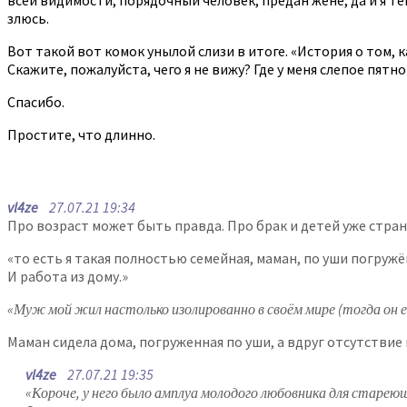
злюсь.
Вот такой вот комок унылой слизи в итоге. «История о том, к
Скажите, пожалуйста, чего я не вижу? Где у меня слепое пятн
Спасибо.
Простите, что длинно.
vl4ze
27.07.21 19:34
Про возраст может быть правда. Про брак и детей уже стран
«то есть я такая полностью семейная, маман, по уши погруж
И работа из дому.»
«Муж мой жил настолько изолированно в своём мире (тогда он ещ
Маман сидела дома, погруженная по уши, а вдруг отсутствие 
vl4ze
27.07.21 19:35
«Короче, у него было амплуа молодого любовника для старе