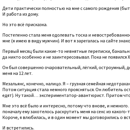
Дети практически полностью на мне с самого рождения (быт, 
И работа из дому.
Но это всё присказка.
Постепенно стала меня одолевать тоска и невостребованност
мне (я имею в виду мужчин). И вот я зарегалась на сайте знак
Первый месяц были какие-то невнятные переписки, банальные
да никто особенно и не заинтересовывал. Пока не появился X 
Он был совершенно очаровательный, лёгкий, остроумный, де
меня на 12 лет.
Мезальянс, конечно, налицо. Я – грузная семейная недотрахан
Потом ситуация стала немного проясняться. Он любитель остр
едят). Ну такой… экспериментатор-авантюрист. Притом чт
Мне это всё было и интересно, потому что внове, и немного… н
поначалу ему захотелось раскрутить меня на секс из какого-
Короче, я влюбилась, и в один момент мы договорились о вс
И встретились.