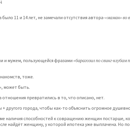
ц
а было 11 и 14 лет, не замечали отсутствия автора-
«маман» во 
ьми и мужем, пользующейся фразами
«барагозил по свинг-клубам 
знакомств, тоже.
»
, может быть.
 а отношения превратились в то, что описано, нет.
ы + другого города, чтобы как-то объяснить огромное душевно
ме наличия способностей к совращению женщин постарше, ко
после найдёт женщину, у которой ипотека уже выплачена. Но п