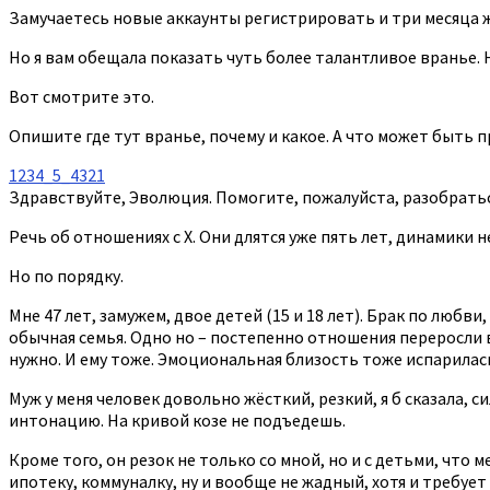
Замучаетесь новые аккаунты регистрировать и три месяца 
Но я вам обещала показать чуть более талантливое вранье. Н
Вот смотрите это.
Опишите где тут вранье, почему и какое. А что может быть п
1234_5_4321
Здравствуйте, Эволюция. Помогите, пожалуйста, разобратьс
Речь об отношениях с Х. Они длятся уже пять лет, динамики не
Но по порядку.
Мне 47 лет, замужем, двое детей (15 и 18 лет). Брак по любв
обычная семья. Одно но – постепенно отношения переросли в 
нужно. И ему тоже. Эмоциональная близость тоже испарилас
Муж у меня человек довольно жёсткий, резкий, я б сказала,
интонацию. На кривой козе не подъедешь.
Кроме того, он резок не только со мной, но и с детьми, что 
ипотеку, коммуналку, ну и вообще не жадный, хотя и требует