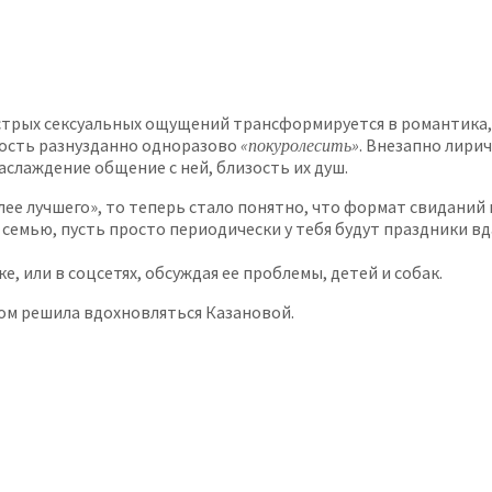
острых сексуальных ощущений трансформируется в романтика,
ность разнузданно одноразово
«покуролесить»
. Внезапно лири
наслаждение общение с ней, близость их душ.
более лучшего», то теперь стало понятно, что формат свиданий
 семью, пусть просто периодически у тебя будут праздники вда
е, или в соцсетях, обсуждая ее проблемы, детей и собак.
том решила вдохновляться Казановой.