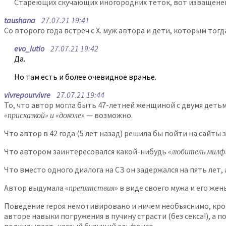
Стареющих скучающих иногородних теток, вот изващене
taushana
27.07.21 19:41
Со второго года встреч с Х. муж автора и дети, которым тогд
evo_lutio
27.07.21 19:42
Да.
Но там есть и более очевидное вранье.
vivrepourvivre
27.07.21 19:44
То, что автор могла быть 47-летней женщиной с двумя дет
«присказкой» и «доколе»
— возможно.
Что автор в 42 года (5 лет назад) решила бы пойти на сайты 
Что автором заинтересовался какой-нибудь
«любитель милф
Что вместо одного диалога на СЗ он задержался на пять лет,
Автор выдумала
«препятствия»
в виде своего мужа и его жен
Поведение героя немотивировано и ничем необъяснимо, кро
авторе навыки погружения в пучину страсти (без секса!), а 