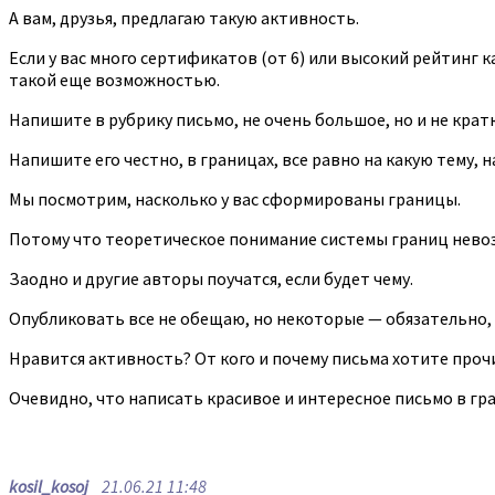
А вам, друзья, предлагаю такую активность.
Если у вас много сертификатов (от 6) или высокий рейтинг 
такой еще возможностью.
Напишите в рубрику письмо, не очень большое, но и не крат
Напишите его честно, в границах, все равно на какую тему, 
Мы посмотрим, насколько у вас сформированы границы.
Потому что теоретическое понимание системы границ нево
Заодно и другие авторы поучатся, если будет чему.
Опубликовать все не обещаю, но некоторые — обязательно, а
Нравится активность? От кого и почему письма хотите проч
Очевидно, что написать красивое и интересное письмо в гр
kosil_kosoj
21.06.21 11:48