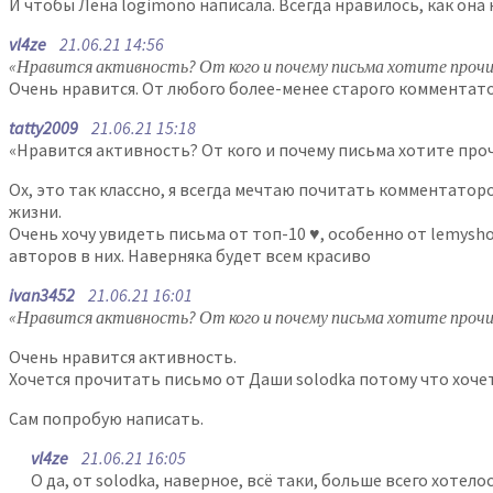
И чтобы Лена logimono написала. Всегда нравилось, как она
vl4ze
21.06.21 14:56
«Нравится активность? От кого и почему письма хотите проч
Очень нравится. От любого более-менее старого комментато
tatty2009
21.06.21 15:18
«Нравится активность? От кого и почему письма хотите про
Ох, это так классно, я всегда мечтаю почитать комментатор
жизни.
Очень хочу увидеть письма от топ-10 ♥️, особенно от lemys
авторов в них. Наверняка будет всем красиво
ivan3452
21.06.21 16:01
«Нравится активность? От кого и почему письма хотите проч
Очень нравится активность.
Хочется прочитать письмо от Даши solodka потому что хоче
Сам попробую написать.
vl4ze
21.06.21 16:05
О да, от solodka, наверное, всё таки, больше всего хотело