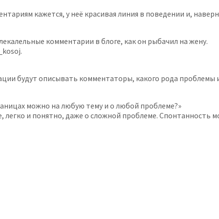
нтариям кажется, у неё красивая линия в поведении и, наверн
влекалельные комментарии в блоге, как он рыбачил на жену.
kosoj.
уации будут описывать комментаторы, какого рода проблемы 
раницах можно на любую тему и о любой проблеме?»
же, легко и понятно, даже о сложной проблеме. Спонтанность 