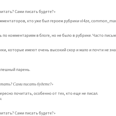
читать? Сами писать будете?»
ментаторов, кто уже был героем рубрики vl4ze, common_man i
ь по комментариям в блоге, но не было в рубрике. Часто пис
ки, которые имеют очень высокий скор и мало и почти не зна
успешный парень.
итать? Сами писать будете?»
ресно почитать, особенно от тех, кто еще не писал.
ы.
читать? Сами писать будете?»