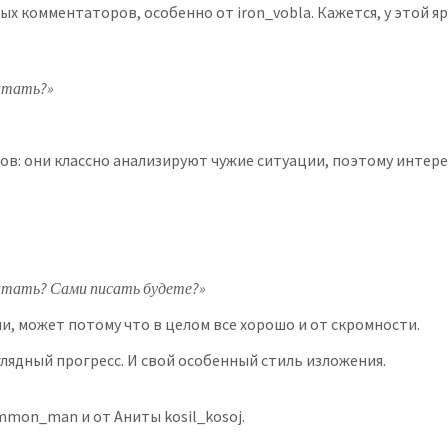
х комментаторов, особенно от iron_vobla. Кажется, у этой я
итать?»
в: они классно анализируют чужие ситуации, поэтому интере
итать? Сами писать будете?»
, может потому что в целом все хорошо и от скромности.
глядный прогресс. И свой особенный стиль изложения.
mmon_man и от Аниты kosil_kosoj.