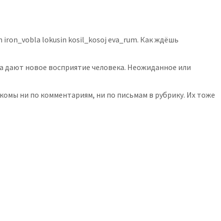
ron_vobla lokusin kosil_kosoj eva_rum. Как ждёшь
ьма дают новое восприятие человека. Неожиданное или
комы ни по комментариям, ни по письмам в рубрику. Их тоже