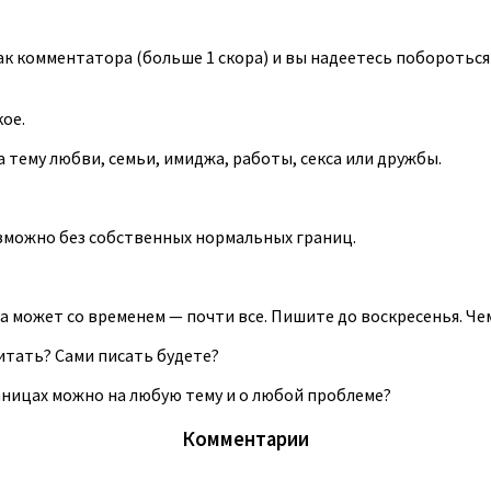
как комментатора (больше 1 скора) и вы надеетесь поборотьс
кое.
на тему любви, семьи, имиджа, работы, секса или дружбы.
зможно без собственных нормальных границ.
 может со временем — почти все. Пишите до воскресенья. Чем
итать? Сами писать будете?
аницах можно на любую тему и о любой проблеме?
Комментарии