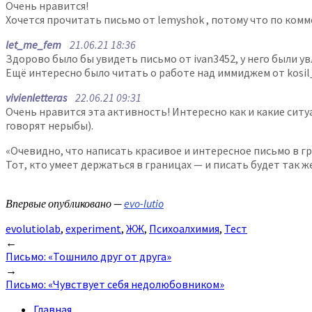
Очень нравится!
Хочется прочитать письмо от lemyshok , потому что по комме
let_me_fem
21.06.21 18:36
Здорово было бы увидеть письмо от ivan3452, у него были у
Ещё интересно было читать о работе над иммиджем от kosil_
vivienletteras
22.06.21 09:31
Очень нравится эта активность! Интересно как и какие сит
говорят нерыбы).
«Очевидно, что написать красивое и интересное письмо в г
Тот, кто умеет держаться в границах — и писать будет так 
Впервые опубликовано —
evo-lutio
evolutiolab
,
experiment
,
ЖЖ
,
Психоалхимия
,
Тест
Post
←
Письмо: «Тошнило друг от друга»
navigation
→
Письмо: «Чувствует себя недолюбовником»
Главная