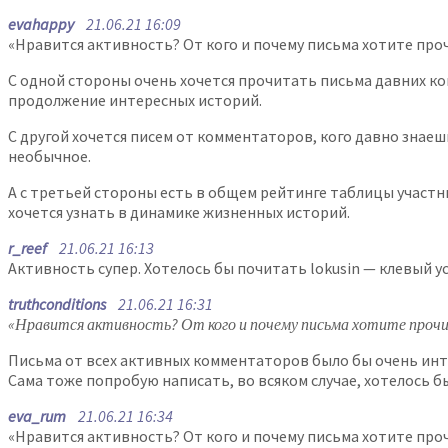
evahappy
21.06.21 16:09
«Нравится активность? От кого и почему письма хотите про
С одной стороны очень хочется прочитать письма давних ком
продолжение интересных историй.
С другой хочется писем от комментаторов, кого давно знаеш
необычное.
А с третьей стороны есть в общем рейтинге таблицы участни
хочется узнать в динамике жизненных историй.
r_reef
21.06.21 16:13
Активность супер. Хотелось бы почитать lokusin — клевый 
truthconditions
21.06.21 16:31
«Нравится активность? От кого и почему письма хотите проч
Письма от всех активных комментаторов было бы очень инте
Сама тоже попробую написать, во всяком случае, хотелось б
eva_rum
21.06.21 16:34
«Нравится активность? От кого и почему письма хотите про