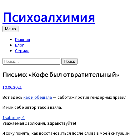
Skip
to
Психоалхимия
content
Меню
Главная
Блог
Сериал
Найти:
Письмо: «Кофе был отвратительный»
10.06.2021
Вот здесь
как и обещала
— саботаж против гендерных правил.
И ник себе автор такой взяла.
1sabotage1
Уважаемая Эволюция, здравствуйте!
Я хочу понять, как восстановиться после слива в моей ситуации.