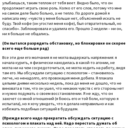
улыбаешься, таким теплом от тебя веет. Видно было, что он
продолжает играть свою роль. Колко от его слов, потому что мне
на самом деле было больно, а не тепло. По дороге домой я
написала ему: «чувств у меня больше нет, объяснений искать не
буду. Твой кофе (он угостил меня кофе), был отвратительный, но
спасибо». Заблокировала и удалила его. Прошло 2 недели – ни он,
ни я больше не общались.
(Он пытался разрядить обстановку, но блокировке он скорее
всего еще больше рад)
Все эти дни его молчания я не могла выдержать напряжения: я
начала курить, я физически находилась в какой-то агонии, не
могла ни на чем сосредоточиться, не могла ходить на работу, видя
там его. Мы обсуждали ситуацию с психологом – становилось
легче, но ненадолго, его провокация меня добила. Я плакала
целыми днями несколько недель, пока до меня не дошло, что не
виновата в том, что он ушел, что никаких чувств с его стороны нет
и нужно подумать о своем восстановлении. Я не жду, что он
захочет со мной отношений (я боюсь его и той боли, которую я
испытала), но я хочу увидеть, что я делала неправильно и как
избежать подобных ситуаций в будущем.
(Прежде всего надо прекратить обсуждать ситуацию с
психологом и плакать над ней. Надо перестать думать об