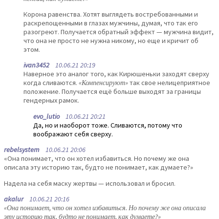
Корона равенства. Хотят выглядеть востребованными и
раскрепощенными в глазах мужчины, думая, что так его
разогреют. Получается обратный эффект — мужчина видит,
что она не просто не нужна никому, но еще и кричит об
этом.
ivan3452
10.06.21 20:19
Наверное это аналог того, как Кирюшеньки заходят сверху
когда сливаются.
«Компенсируют»
так свое нелицеприятное
положение. Получается ещё больше выходят за границы
гендерных рамок.
evo_lutio
10.06.21 20:21
Да, но и наоборот тоже. Сливаются, потому что
воображают себя сверху.
rebelsystem
10.06.21 20:06
«Она понимает, что он хотел избавиться. Но почему же она
описала эту историю так, будто не понимает, как думаете?»
Надела на себя маску жертвы — использовал и бросил.
akalur
10.06.21 20:16
«Она понимает, что он хотел избавиться. Но почему же она описала
эту историю так, будто не понимает, как думаете?»