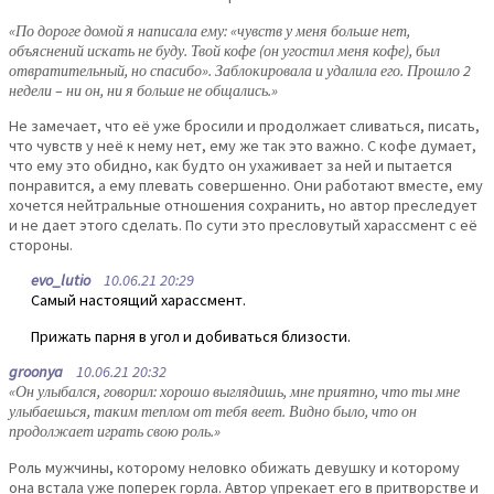
«По дороге домой я написала ему: «чувств у меня больше нет,
объяснений искать не буду. Твой кофе (он угостил меня кофе), был
отвратительный, но спасибо». Заблокировала и удалила его. Прошло 2
недели – ни он, ни я больше не общались.»
Не замечает, что её уже бросили и продолжает сливаться, писать,
что чувств у неё к нему нет, ему же так это важно. С кофе думает,
что ему это обидно, как будто он ухаживает за ней и пытается
понравится, а ему плевать совершенно. Они работают вместе, ему
хочется нейтральные отношения сохранить, но автор преследует
и не дает этого сделать. По сути это пресловутый харассмент с её
стороны.
evo_lutio
10.06.21 20:29
Самый настоящий харассмент.
Прижать парня в угол и добиваться близости.
groonya
10.06.21 20:32
«Он улыбался, говорил: хорошо выглядишь, мне приятно, что ты мне
улыбаешься, таким теплом от тебя веет. Видно было, что он
продолжает играть свою роль.»
Роль мужчины, которому неловко обижать девушку и которому
она встала уже поперек горла. Автор упрекает его в притворстве и