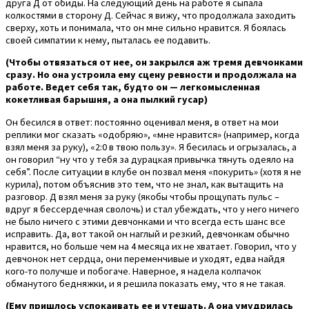
друга Д от обиды. На следующий день на работе я сыпала
колкостями в сторону Д. Сейчас я вижу, что продолжала заходить
сверху, хоть и понимала, что он мне сильно нравится. Я боялась
своей симпатии к нему, пыталась ее подавить.
(Чтобы отвязаться от нее, он закрылся аж тремя девчонками
сразу. Но она устроила ему сцену ревности и продолжала на
работе. Ведет себя так, будто он — легкомысленная
кокетливая барышня, а она пылкий гусар)
Он бесился в ответ: постоянно оценивал меня, в ответ на мои
реплики мог сказать «одобряю», «мне нравится» (например, когда
взял меня за руку), «2:0 в твою пользу». Я бесилась и огрызалась, а
он говорил “ну что у тебя за дурацкая привычка тянуть одеяло на
себя”. После ситуации в клубе он позвал меня «покурить» (хотя я не
курила), потом объяснив это тем, что не знал, как вытащить на
разговор. Д взял меня за руку (якобы чтобы прощупать пульс –
вдруг я бессердечная сволочь) и стал убеждать, что у него ничего
не было ничего с этими девчонками и что всегда есть шанс все
исправить. Да, вот такой он наглый и резкий, девчонкам обычно
нравится, но больше чем на 4 месяца их не хватает. Говорил, что у
девчонок нет сердца, они переменчивые и уходят, едва найдя
кого-то получше и побогаче. Наверное, я надела колпачок
обманутого бедняжки, и я решила показать ему, что я не такая.
(Ему пришлось успокаивать ее и утешать. А она умудрилась