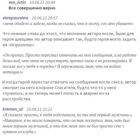
evo_lutio
10.06.21 20:44
Все совершенно верно.
vivrepourvivre
10.06.21 20:57
«меня обидело и задело, когда он сказал, что я молчу, его это убивает»
Что нежные слова до этого, что молчание автора после, были для
героя щипцами. Но автор описывает так, будто героя могло задеть
её
«безразличие»
.
«Он пропал. Просто перестал отвечать на мои сообщения, а на работе
делал вид, что меня не существует, прятал глаза и не разговаривал. Я
писала: все у тебя в порядке? Я переживала, зная, что он водит
мотоцикл»
И когда герой перестал отвечать на сообщения после секса, автор
смотрит на него в короне Спасателя, будто что-то у него
случилось, и он теперь может попасть в аварию из-за
расстройства.
kremen_al
10.06.21 21:11
«Я сказала: прости, я тебя подставила, но ты мой первый мужчина.»,
«Наверное, я не могла поверить, что он так поступил, зная, что был
моим первым мужчиной, и что для меня это не был просто секс с
чуваком из клуба.»