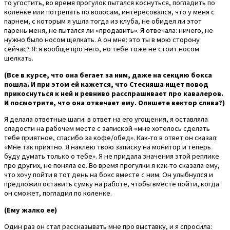
то угостить, во время прогулок пытался коснуться, погладить по
коленке или потрепать по волосам, интересовался, что у меня с
парнем, с которым я ушла тогда из клуба, не обидел ли этот
парень меня, не пытался ли «продавить». Я отвечала: ничего, не
нужно было носом щелкать. А он мне: это ты в мою сторону
сейчас? Я: я вообще про него, но тебе тоже не стоит носом
щелкать.
(Все в курсе, что она бегает за ним, даже на секцию бокса
пошла. И при этом ей кажется, что Стесняша ищет повод
прикоснуться к ней и ревниво расспрашивает про кавалеров.
И посмотрите, что она отвечает ему. Опишете вектор слива?)
Я делала ответные шаги: в ответ на его угощения, я оставляла
сладости на рабочем месте с запиской «мне хотелось сделать
тебе приятное, спасибо за кофе/обед». Как-то в ответ он сказал:
«Мне так приятно. Я наклею твою записку на монитор и теперь
буду думать только о тебе». Я не придала значения этой реплике
про других, не поняла ее. Во время прогулки я как-то сказала ему,
что хочу пойти в тот день на бокс вместе с ним. Он улыбнулся и
предложил оставить сумку на работе, чтобы вместе пойти, когда
он сможет, погладил по коленке.
(Ему жалко ее)
Один раз он стал рассказывать мне про выставку, и я спросила: