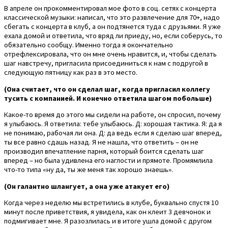
В апреле он прокомментировал мое фото в соц. сетях с концерта
классической музыки: написал, что это развлечение для 70+, надо
сбегать с концерта в клуб, а он подтянется туда с друзьями. Я уже
ехала домой и ответила, что вряд ли приеду, но, если соберусь, то
обязательно сообщу. Именно тогда я окончательно
отрефлексировала, что он мне очень нравится, и, чтобы сделать
шаг навстречу, пригласила присоединиться к нам с подругой в
следующую пятницу как раз в это место.
(Она считает, что он сделал шаг, когда пригласил коллегу
тусить с компанией. И конечно ответила шагом побольше)
Какое-то время до этого мы сидели на работе, он спросил, почему
я улыбаюсь. Я ответила: тебе улыбаюсь. Д: хорошая тактика. Я: да я
не понимаю, рабочая ли она. Д: да ведь если я сделаю шаг вперед,
ты все равно сдашь назад. Я не нашла, что ответить – он не
производил впечатление парня, который боится сделать шаг
вперед – но была удивлена его наглости и прямоте. Промямлила
что-то типа «ну да, ты же меня так хорошо знаешь».
(Он галантно шлангует, а она уже атакует его)
Когда через неделю мы встретились в клубе, буквально спустя 10
минут после приветствия, я увидела, как он клеит 3 девчонок и
подмигивает мне. Я разозлилась и в итоге ушла домой с другом