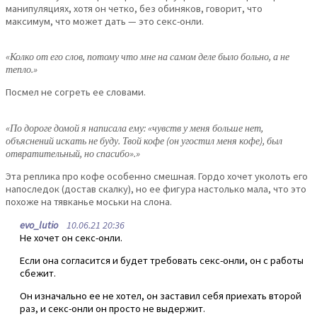
манипуляциях, хотя он четко, без обиняков, говорит, что
максимум, что может дать — это секс-онли.
«Колко от его слов, потому что мне на самом деле было больно, а не
тепло.»
Посмел не согреть ее словами.
«По дороге домой я написала ему: «чувств у меня больше нет,
объяснений искать не буду. Твой кофе (он угостил меня кофе), был
отвратительный, но спасибо».»
Эта реплика про кофе особенно смешная. Гордо хочет уколоть его
напоследок (достав скалку), но ее фигура настолько мала, что это
похоже на тявканье моськи на слона.
evo_lutio
10.06.21 20:36
Не хочет он секс-онли.
Если она согласится и будет требовать секс-онли, он с работы
сбежит.
Он изначально ее не хотел, он заставил себя приехать второй
раз, и секс-онли он просто не выдержит.