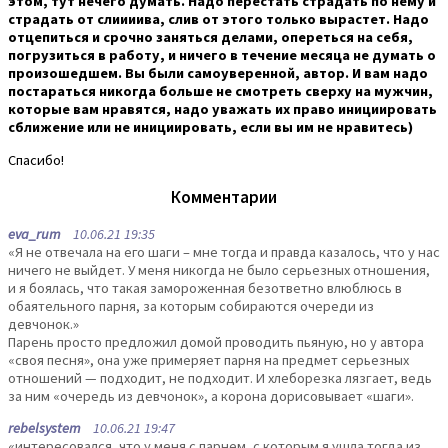
этом, тут нечего думать. Надо перестать страдать по нему и
страдать от слиииива, слив от этого только вырастет. Надо
отцепиться и срочно заняться делами, опереться на себя,
погрузиться в работу, и ничего в течение месяца не думать о
произошедшем. Вы были самоуверенной, автор. И вам надо
постараться никогда больше не смотреть сверху на мужчин,
которые вам нравятся, надо уважать их право инициировать
сближение или не инициировать, если вы им не нравитесь)
Спасибо!
Комментарии
eva_rum
10.06.21 19:35
«Я не отвечала на его шаги – мне тогда и правда казалось, что у нас
ничего не выйдет. У меня никогда не было серьезных отношения,
и я боялась, что такая замороженная безответно влюблюсь в
обаятельного парня, за которым собираются очереди из
девчонок.»
Парень просто предложил домой проводить пьяную, но у автора
«своя песня», она уже примеряет парня на предмет серьезных
отношений — подходит, не подходит. И хлеборезка лязгает, ведь
за ним «очередь из девчонок», а корона дорисовывает «шаги».
rebelsystem
10.06.21 19:47
«интересовался, что у меня с парнем, с которым я ушла тогда из