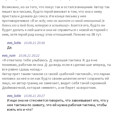
Возможно, из-за того, что локус так и остался внешним. Автор так
пишет все письмо, будто герой виноват в том, что она к нему
пристала и дожала до секса. И в конце письма у нее
противоречивое
«Я не жду, что он захочет со мной отношений (я
боюсь его и той боли, которую я испытала)»
. Боится его, будто он
будет делать к ней шаги и она не справиться с новой историей с
ним, хотя герой рад концу этих отношений. Похоже на ЗВ тут.
evo_lutio
10.06.21 20:38
Да.
eva_rum
10.06.21 20:22
«Я ответила: тебе улыбаюсь. Д: хорошая тактика. Я: да я не
понимаю, рабочая ли она. Д: да ведь если я сделаю шаг вперед, ты
все равно сдашь назад.»
Автор прет таким танком со своей «рабочей тактикой», что парню
неловко за неё и он как будто своим шлангом хочет сохранить ей
лицо, но автор границ не замечает, видит себя такой скромной
Дюймовочкой, которая «мямлет», а не берет за воротник.
evo_lutio
10.06.21 20:27
И еще она не стесняется говорить, что завоевывает его, что у
нее тактика по захвату, что ей нужна рабочая тактика, чтобы
взять его и что?