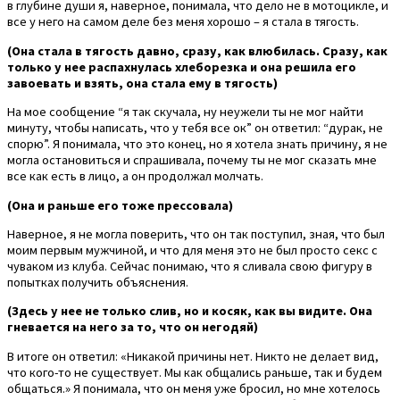
в глубине души я, наверное, понимала, что дело не в мотоцикле, и
все у него на самом деле без меня хорошо – я стала в тягость.
(Она стала в тягость давно, сразу, как влюбилась. Сразу, как
только у нее распахнулась хлеборезка и она решила его
завоевать и взять, она стала ему в тягость)
На мое сообщение “я так скучала, ну неужели ты не мог найти
минуту, чтобы написать, что у тебя все ок” он ответил: “дурак, не
спорю”. Я понимала, что это конец, но я хотела знать причину, я не
могла остановиться и спрашивала, почему ты не мог сказать мне
все как есть в лицо, а он продолжал молчать.
(Она и раньше его тоже прессовала)
Наверное, я не могла поверить, что он так поступил, зная, что был
моим первым мужчиной, и что для меня это не был просто секс с
чуваком из клуба. Сейчас понимаю, что я сливала свою фигуру в
попытках получить объяснения.
(Здесь у нее не только слив, но и косяк, как вы видите. Она
гневается на него за то, что он негодяй)
В итоге он ответил: «Никакой причины нет. Никто не делает вид,
что кого-то не существует. Мы как общались раньше, так и будем
общаться.» Я понимала, что он меня уже бросил, но мне хотелось