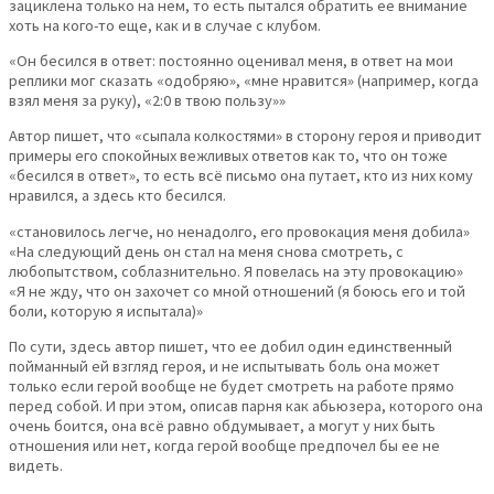
зациклена только на нем, то есть пытался обратить ее внимание
хоть на кого-то еще, как и в случае с клубом.
«Он бесился в ответ: постоянно оценивал меня, в ответ на мои
реплики мог сказать «одобряю», «мне нравится» (например, когда
взял меня за руку), «2:0 в твою пользу»»
Автор пишет, что «сыпала колкостями» в сторону героя и приводит
примеры его спокойных вежливых ответов как то, что он тоже
«бесился в ответ», то есть всё письмо она путает, кто из них кому
нравился, а здесь кто бесился.
«становилось легче, но ненадолго, его провокация меня добила»
«На следующий день он стал на меня снова смотреть, с
любопытством, соблазнительно. Я повелась на эту провокацию»
«Я не жду, что он захочет со мной отношений (я боюсь его и той
боли, которую я испытала)»
По сути, здесь автор пишет, что ее добил один единственный
пойманный ей взгляд героя, и не испытывать боль она может
только если герой вообще не будет смотреть на работе прямо
перед собой. И при этом, описав парня как абьюзера, которого она
очень боится, она всё равно обдумывает, а могут у них быть
отношения или нет, когда герой вообще предпочел бы ее не
видеть.