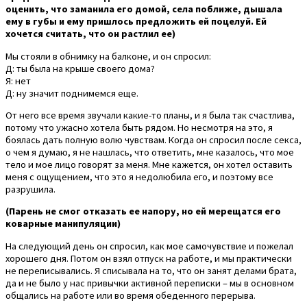
оценить, что заманила его домой, села поближе, дышала
ему в губы и ему пришлось предложить ей поцелуй. Ей
хочется считать, что он растлил ее)
Мы стояли в обнимку на балконе, и он спросил:
Д: ты была на крыше своего дома?
Я: нет
Д: ну значит поднимемся еще.
От него все время звучали какие-то планы, и я была так счастлива,
потому что ужасно хотела быть рядом. Но несмотря на это, я
боялась дать полную волю чувствам. Когда он спросил после секса,
о чем я думаю, я не нашлась, что ответить, мне казалось, что мое
тело и мое лицо говорят за меня. Мне кажется, он хотел оставить
меня с ощущением, что это я недолюбила его, и поэтому все
разрушила.
(Парень не смог отказать ее напору, но ей мерещатся его
коварные манипуляции)
На следующий день он спросил, как мое самочувствие и пожелал
хорошего дня. Потом он взял отпуск на работе, и мы практически
не переписывались. Я списывала на то, что он занят делами брата,
да и не было у нас привычки активной переписки – мы в основном
общались на работе или во время обеденного перерыва.