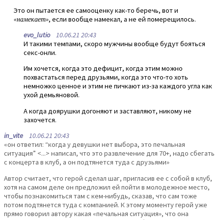
Это он пытается ее самооценку как-то беречь, вот и
«намекает»
, если вообще намекал, а не ей померещилось.
evo_lutio
10.06.21 20:43
И такими темпами, скоро мужчины вообще будут бояться
секс-онли.
Им хочется, когда это дефицит, когда этим можно
похвастаться перед друзьями, когда это что-то хоть
немножко ценное и этим не пичкают из-за каждого угла как
ухой демьяновой.
А когда доярушки догоняют и заставляют, никому не
захочется.
in_vite
10.06.21 20:43
«он ответил: “когда у девушки нет выбора, это печальная
ситуация” <...> написал, что это развлечение для 70+, надо сбегать
с концерта в клуб, а он подтянется туда с друзьями»
Автор считает, что герой сделал шаг, пригласив ее с собой в клуб,
хотя на самом деле он предложил ей пойти в молодежное место,
чтобы познакомиться там с кем-нибудь, сказав, что сам тоже
потом подтянется туда с компанией. К этому моменту герой уже
прямо говорил автору какая «печальная ситуация», что она