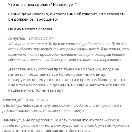
Что она с ним сделает? Изнасилует?
Парню даже неловко, он постоянно ей говорит, что атаковать
он должен бы, вообще-то.
Но ему неохота совсем.
lemyshok
10.06.21 22:04
«Д: хорошая тактика. Я: да я не понимаю, рабочая ли она. Д: да ведь
если я сделаю шаг вперед, ты все равно сдашь назад. Я не нашла, что
ответить – он не производил впечатление парня, который боится
сделать шаг вперед – но была удивлена его наглости и прямоте.»
Девственница, которая прёт танком на парня, но, когда он
пытается представить всё более приличным с виду,
шокируется почему-то его наглости и прямоте. Мало того, что
она и тут как поручик с девицей, но ещё и наглость его где-то
нашла в этом. Полный выверт.
kremen_al
10.06.21 20:28
«Намекнул, что, если я хочу, мы можем продолжить встречаться в
режиме «только секс». Я сказала, что не хочу.»
Намекнул, а не предложил. То есть сказал что-то типа
«можем
иногда встречаться»
— когда-нибудь, при случае. С учетом мужской
галантности это такая мягкая просьба отстать.