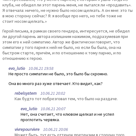
клуба, не обидел ли этот парень меня, не пытался ли «продавить».
Я отвечала: ничего, не нужно было носом щелкать. А он мне: это ты
в мою сторону сейчас? Я: я вообще про него, но тебе тоже не
стоит носом щелкать.»
Герой письма, в рамках своего гендера, интересуется, не обидел
ли другой парень автора излишним нажимом, подразумевая при
этом его к ней симпатию. Автор же фактически говорит, что
симпатии у того парня к ней не было, но если бы была, она на
быстром старте, причём, и по отношению к тому парню, и по
отношению к герою.
evo_lutio
10.06.21 19:58
Не просто симпатии не было, это было бы скромно.
Она во много раз хуже отвечает. Кто видит, как?
rebelsystem
10.06.21 20:02
Как будто тот побрезговал тем, что было на раздаче.
evo_lutio
10.06.21 20:07
Нет, она считает, что клювом щелкал и не успел
проглотить червяка.
vivrepourvivre
10.06.21 20:06
Может быть, тут есть оттенок претензии в сторону того