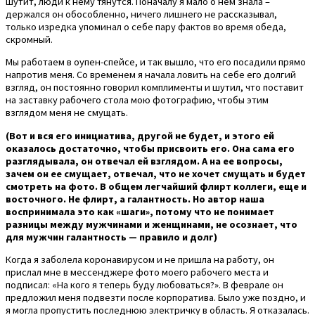
шутит, люди к нему тянутся. Поначалу я мало о нем знала –
держался он обособленно, ничего лишнего не рассказывал,
только изредка упоминал о себе пару фактов во время обеда,
скромный.
Мы работаем в оупен-спейсе, и так вышло, что его посадили прямо
напротив меня. Со временем я начала ловить на себе его долгий
взгляд, он постоянно говорил комплименты и шутил, что поставит
на заставку рабочего стола мою фотографию, чтобы этим
взглядом меня не смущать.
(Вот и вся его инициатива, другой не будет, и этого ей
оказалось достаточно, чтобы присвоить его. Она сама его
разглядывала, он отвечал ей взглядом. А на ее вопросы,
зачем он ее смущает, отвечал, что не хочет смущать и будет
смотреть на фото. В общем легчайший флирт коллеги, еще и
восточного. Не флирт, а галантность. Но автор наша
воспринимала это как «шаги», потому что не понимает
разницы между мужчинами и женщинами, не осознает, что
для мужчин галантность — правило и долг)
Когда я заболела коронавирусом и не пришла на работу, он
прислал мне в мессенджере фото моего рабочего места и
подписал: «На кого я теперь буду любоваться?». В феврале он
предложил меня подвезти после корпоратива. Было уже поздно, и
я могла пропустить последнюю электричку в область. Я отказалась.