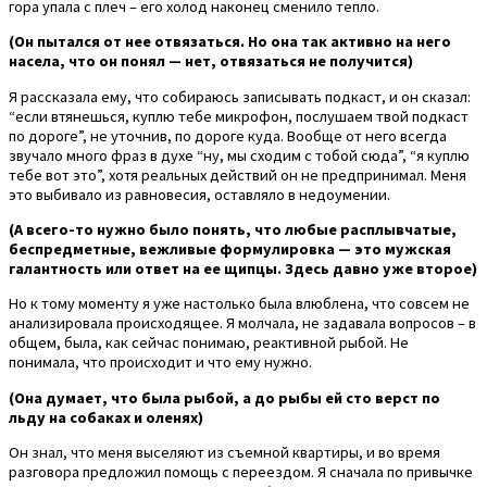
гора упала с плеч – его холод наконец сменило тепло.
(Он пытался от нее отвязаться. Но она так активно на него
насела, что он понял — нет, отвязаться не получится)
Я рассказала ему, что собираюсь записывать подкаст, и он сказал:
“если втянешься, куплю тебе микрофон, послушаем твой подкаст
по дороге”, не уточнив, по дороге куда. Вообще от него всегда
звучало много фраз в духе “ну, мы сходим с тобой сюда”, “я куплю
тебе вот это”, хотя реальных действий он не предпринимал. Меня
это выбивало из равновесия, оставляло в недоумении.
(А всего-то нужно было понять, что любые расплывчатые,
беспредметные, вежливые формулировка — это мужская
галантность или ответ на ее щипцы. Здесь давно уже второе)
Но к тому моменту я уже настолько была влюблена, что совсем не
анализировала происходящее. Я молчала, не задавала вопросов – в
общем, была, как сейчас понимаю, реактивной рыбой. Не
понимала, что происходит и что ему нужно.
(Она думает, что была рыбой, а до рыбы ей сто верст по
льду на собаках и оленях)
Он знал, что меня выселяют из съемной квартиры, и во время
разговора предложил помощь с переездом. Я сначала по привычке