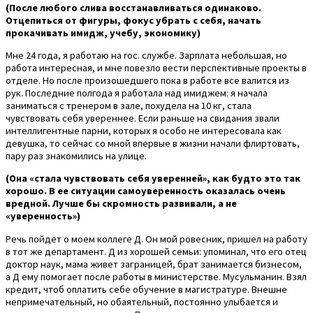
(После любого слива восстанавливаться одинаково.
Отцепиться от фигуры, фокус убрать с себя, начать
прокачивать имидж, учебу, экономику)
Мне 24 года, я работаю на гос. службе. Зарплата небольшая, но
работа интересная, и мне повезло вести перспективные проекты в
отделе. Но после произошедшего пока в работе все валится из
рук. Последние полгода я работала над имиджем: я начала
заниматься с тренером в зале, похудела на 10 кг, стала
чувствовать себя увереннее. Если раньше на свидания звали
интеллигентные парни, которых я особо не интересовала как
девушка, то сейчас со мной впервые в жизни начали флиртовать,
пару раз знакомились на улице.
(Она «стала чувствовать себя уверенней», как будто это так
хорошо. В ее ситуации самоуверенность оказалась очень
вредной. Лучше бы скромность развивали, а не
«уверенность»)
Речь пойдет о моем коллеге Д. Он мой ровесник, пришел на работу
в тот же департамент. Д из хорошей семьи: упоминал, что его отец
доктор наук, мама живет заграницей, брат занимается бизнесом,
а Д ему помогает после работы в министерстве. Мусульманин. Взял
кредит, чтоб оплатить себе обучение в магистратуре. Внешне
непримечательный, но обаятельный, постоянно улыбается и