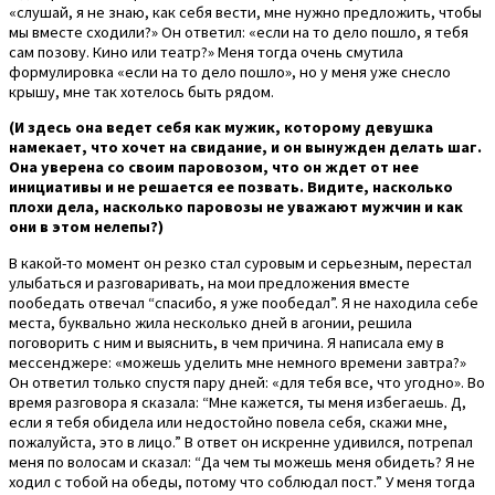
«слушай, я не знаю, как себя вести, мне нужно предложить, чтобы
мы вместе сходили?» Он ответил: «если на то дело пошло, я тебя
сам позову. Кино или театр?» Меня тогда очень смутила
формулировка «если на то дело пошло», но у меня уже снесло
крышу, мне так хотелось быть рядом.
(И здесь она ведет себя как мужик, которому девушка
намекает, что хочет на свидание, и он вынужден делать шаг.
Она уверена со своим паровозом, что он ждет от нее
инициативы и не решается ее позвать. Видите, насколько
плохи дела, насколько паровозы не уважают мужчин и как
они в этом нелепы?)
В какой-то момент он резко стал суровым и серьезным, перестал
улыбаться и разговаривать, на мои предложения вместе
пообедать отвечал “спасибо, я уже пообедал”. Я не находила себе
места, буквально жила несколько дней в агонии, решила
поговорить с ним и выяснить, в чем причина. Я написала ему в
мессенджере: «можешь уделить мне немного времени завтра?»
Он ответил только спустя пару дней: «для тебя все, что угодно». Во
время разговора я сказала: “Мне кажется, ты меня избегаешь. Д,
если я тебя обидела или недостойно повела себя, скажи мне,
пожалуйста, это в лицо.” В ответ он искренне удивился, потрепал
меня по волосам и сказал: “Да чем ты можешь меня обидеть? Я не
ходил с тобой на обеды, потому что соблюдал пост.” У меня тогда