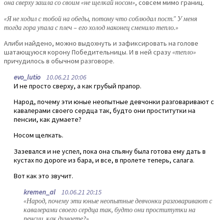
она сверху зашла со своим «не щелкай носом»
, совсем мимо границ.
«Я не ходил с тобой на обеды, потому что соблюдал пост.” У меня
тогда гора упала с плеч – его холод наконец сменило тепло.»
Алиби найдено, можно выдохнуть и зафиксировать на голове
шатающуюся корону Победительницы. И в ней сразу
«тепло»
причудилось в обычном разговоре.
evo_lutio
10.06.21 20:06
И не просто сверху, а как грубый прапор.
Народ, почему эти юные неопытные девчонки разговаривают с
кавалерами своего сердца так, будто они проститутки на
пенсии, как думаете?
Носом щелкать.
Зазевался и не успел, пока она спьяну была готова ему дать в
кустах по дороге из бара, и все, в пролете теперь, салага.
Вот как это звучит.
kremen_al
10.06.21 20:15
«Народ, почему эти юные неопытные девчонки разговаривают с
кавалерами своего сердца так, будто они проститутки на
пенсии, как думаете?»