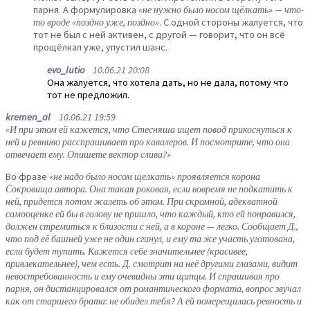
парня. А формулировка
«не нужно было носом щёлкать» — что-
то вроде «поздно уже, поздно»
. С одной стороны жалуется, что
тот не был с ней активен, с другой — говорит, что он всё
прощёлкал уже, упустил шанс.
evo_lutio
10.06.21 20:08
Она жалуется, что хотела дать, но не дала, потому что
тот не предложил.
kremen_al
10.06.21 19:59
«И при этом ей кажется, что Стесняша ищет повод прикоснуться к
ней и ревниво расспрашивает про кавалеров. И посмотрите, что она
отвечает ему. Опишете вектор слива?»
Во фразе
«не надо было носом щелкать» проявляется корона
Сокровища автора. Она такая роковая, если вовремя не подкатить к
ней, придется потом жалеть об этом. При скромной, адекватной
самооценке ей бы в голову не пришло, что каждый, кто ей понравился,
должен стремиться к близости с ней, а в короне — легко. Сообщает Д.,
что под её башней уже не один сгинул, и ему та же участь уготована,
если будет тупить. Кажется себе значительнее (красивее,
привлекательнее), чем есть. Д. смотрит на неё другими глазами, видит
невостребованность и ему очевидны эти щипцы. И спрашивая про
парня, он дистанцировался от романтического формата, вопрос звучал
как от старшего брата: не обидел тебя? А ей померещилась ревность и