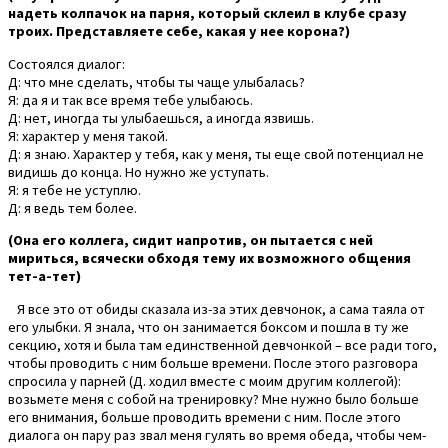
надеть колпачок на парня, который склеил в клубе сразу
троих. Представляете себе, какая у нее корона?)
Состоялся диалог:
Д: что мне сделать, чтобы ты чаще улыбалась?
Я: да я и так все время тебе улыбаюсь.
Д: нет, иногда ты улыбаешься, а иногда язвишь.
Я: характер у меня такой.
Д: я знаю. Характер у тебя, как у меня, ты еще свой потенциал не
видишь до конца. Но нужно же уступать.
Я: я тебе не уступлю.
Д: я ведь тем более.
(Она его коллега, сидит напротив, он пытается с ней
мириться, всячески обходя тему их возможного общения
тет-а-тет)
Я все это от обиды сказала из-за этих девчонок, а сама таяла от
его улыбки. Я знала, что он занимается боксом и пошла в ту же
секцию, хотя и была там единственной девчонкой – все ради того,
чтобы проводить с ним больше времени. После этого разговора
спросила у парней (Д. ходил вместе с моим другим коллегой):
возьмете меня с собой на тренировку? Мне нужно было больше
его внимания, больше проводить времени с ним. После этого
диалога он пару раз звал меня гулять во время обеда, чтобы чем-