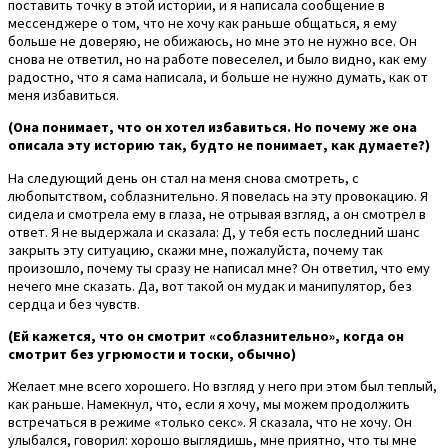
поставить точку в этой истории, и я написала сообщение в
мессенджере о том, что не хочу как раньше общаться, я ему
больше не доверяю, не обижаюсь, но мне это не нужно все. Он
снова не ответил, но на работе повеселел, и было видно, как ему
радостно, что я сама написала, и больше не нужно думать, как от
меня избавиться.
(Она понимает, что он хотел избавиться. Но почему же она
описала эту историю так, будто не понимает, как думаете?)
На следующий день он стал на меня снова смотреть, с
любопытством, соблазнительно. Я повелась на эту провокацию. Я
сидела и смотрела ему в глаза, не отрывая взгляд, а он смотрел в
ответ. Я не выдержала и сказала: Д, у тебя есть последний шанс
закрыть эту ситуацию, скажи мне, пожалуйста, почему так
произошло, почему ты сразу не написал мне? Он ответил, что ему
нечего мне сказать. Да, вот такой он мудак и манипулятор, без
сердца и без чувств.
(Ей кажется, что он смотрит «соблазнительно», когда он
смотрит без угрюмости и тоски, обычно)
Желает мне всего хорошего. Но взгляд у него при этом был теплый,
как раньше. Намекнул, что, если я хочу, мы можем продолжить
встречаться в режиме «только секс». Я сказала, что не хочу. Он
улыбался, говорил: хорошо выглядишь, мне приятно, что ты мне