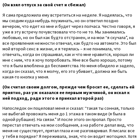
(Он взял отпуск за свой счет и сбежал)
Я сама предложила ему встретиться на неделе. Я надеялась, что
мы сходим куда-нибудь поужинать, но он ответил поздно
вечером, что едет ко мне и будет через полчаса. Честно говоря, я
уже в эту встречу почувствовала что-то не то. Мы занимались
любовью, но он был как будто отстранен, и на мои “я скучала”, на
все проявления нежности отвечал, как будто на автомате. Это был
мой второй секс в жизни, и я терялась – я не понимала, что
отвечать, когда он спрашивал, как и что мне нравится, хорошо ли
мне с ним, что я хочу попробовать. Мне все было хорошо, потому
что я была влюблена до беспамятства. Но меня обидело и задело,
когда он сказал, что я молчу, его это убивает, должна же быть
какая-то кнопка у меня.
(Он считал своим долгом, прежде чем бросит ее, сделать ей
приятно, раз уж оказался ее первым мужчиной, он искал к
ней подход, ради этого и приехал второй раз)
Напоследок он поцеловал меня и сказал: “такая ты сонная, только
не выбегай провожать меня до 1 этажа в таком виде (я была в
одной рубашке). На связи.” И после этого он пропал. Просто
перестал отвечать на мои сообщения, а на работе делал вид, что
меня не существует, прятал глаза и не разговаривал. Я писала: все
у тебя в порядке? Я переживала, зная, что он водит мотоцикл. Хотя