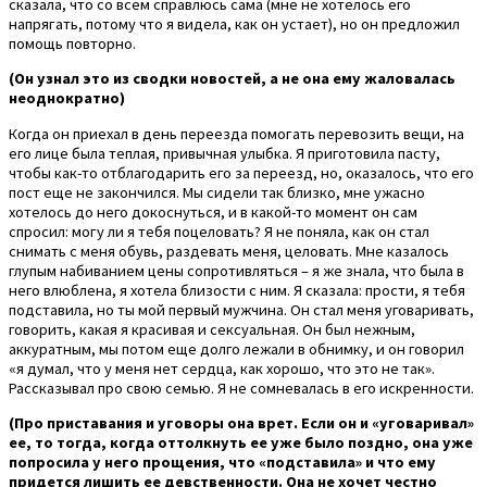
сказала, что со всем справлюсь сама (мне не хотелось его
напрягать, потому что я видела, как он устает), но он предложил
помощь повторно.
(Он узнал это из сводки новостей, а не она ему жаловалась
неоднократно)
Когда он приехал в день переезда помогать перевозить вещи, на
его лице была теплая, привычная улыбка. Я приготовила пасту,
чтобы как-то отблагодарить его за переезд, но, оказалось, что его
пост еще не закончился. Мы сидели так близко, мне ужасно
хотелось до него докоснуться, и в какой-то момент он сам
спросил: могу ли я тебя поцеловать? Я не поняла, как он стал
снимать с меня обувь, раздевать меня, целовать. Мне казалось
глупым набиванием цены сопротивляться – я же знала, что была в
него влюблена, я хотела близости с ним. Я сказала: прости, я тебя
подставила, но ты мой первый мужчина. Он стал меня уговаривать,
говорить, какая я красивая и сексуальная. Он был нежным,
аккуратным, мы потом еще долго лежали в обнимку, и он говорил
«я думал, что у меня нет сердца, как хорошо, что это не так».
Рассказывал про свою семью. Я не сомневалась в его искренности.
(Про приставания и уговоры она врет. Если он и «уговаривал»
ее, то тогда, когда оттолкнуть ее уже было поздно, она уже
попросила у него прощения, что «подставила» и что ему
придется лишить ее девственности. Она не хочет честно