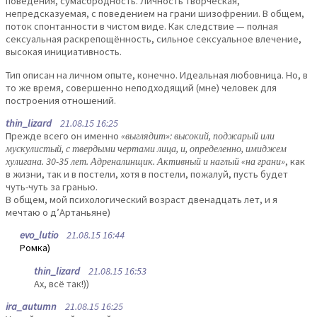
поведения, сумасбродность. Личность творческая,
непредсказуемая, с поведением на грани шизофрении. В общем,
поток спонтанности в чистом виде. Как следствие — полная
сексуальная раскрепощённость, сильное сексуальное влечение,
высокая инициативность.
Тип описан на личном опыте, конечно. Идеальная любовница. Но, в
то же время, совершенно неподходящий (мне) человек для
построения отношений.
thin_lizard
21.08.15 16:25
Прежде всего он именно
«выглядит»: высокий, поджарый или
мускулистый, с твердыми чертами лица, и, определенно, имиджем
хулигана. 30-35 лет. Адреналинщик. Активный и наглый «на грани»
, как
в жизни, так и в постели, хотя в постели, пожалуй, пусть будет
чуть-чуть за гранью.
В общем, мой психологический возраст двенадцать лет, и я
мечтаю о д’Артаньяне)
evo_lutio
21.08.15 16:44
Ромка)
thin_lizard
21.08.15 16:53
Ах, всё так!))
ira_autumn
21.08.15 16:25