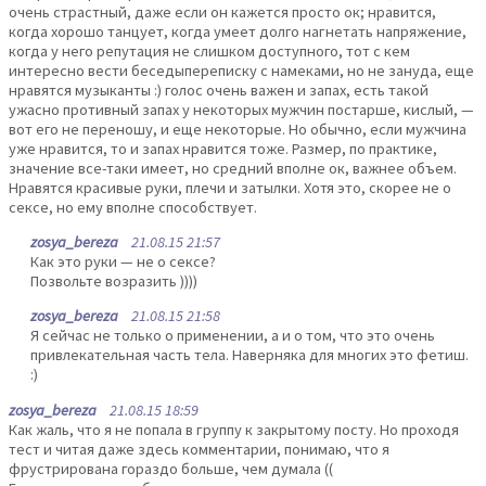
очень страстный, даже если он кажется просто ок; нравится,
когда хорошо танцует, когда умеет долго нагнетать напряжение,
когда у него репутация не слишком доступного, тот с кем
интересно вести беседыпереписку с намеками, но не зануда, еще
нравятся музыканты :) голос очень важен и запах, есть такой
ужасно противный запах у некоторых мужчин постарше, кислый, —
вот его не переношу, и еще некоторые. Но обычно, если мужчина
уже нравится, то и запах нравится тоже. Размер, по практике,
значение все-таки имеет, но средний вполне ок, важнее объем.
Нравятся красивые руки, плечи и затылки. Хотя это, скорее не о
сексе, но ему вполне способствует.
zosya_bereza
21.08.15 21:57
Как это руки — не о сексе?
Позвольте возразить ))))
zosya_bereza
21.08.15 21:58
Я сейчас не только о применении, а и о том, что это очень
привлекательная часть тела. Наверняка для многих это фетиш.
:)
zosya_bereza
21.08.15 18:59
Как жаль, что я не попала в группу к закрытому посту. Но проходя
тест и читая даже здесь комментарии, понимаю, что я
фрустрирована гораздо больше, чем думала ((