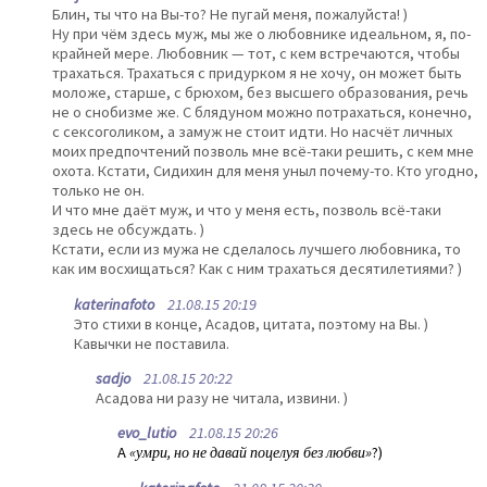
Блин, ты что на Вы-то? Не пугай меня, пожалуйста! )
Ну при чём здесь муж, мы же о любовнике идеальном, я, по-
крайней мере. Любовник — тот, с кем встречаются, чтобы
трахаться. Трахаться с придурком я не хочу, он может быть
моложе, старше, с брюхом, без высшего образования, речь
не о снобизме же. С блядуном можно потрахаться, конечно,
с сексоголиком, а замуж не стоит идти. Но насчёт личных
моих предпочтений позволь мне всё-таки решить, с кем мне
охота. Кстати, Сидихин для меня уныл почему-то. Кто угодно,
только не он.
И что мне даёт муж, и что у меня есть, позволь всё-таки
здесь не обсуждать. )
Кстати, если из мужа не сделалось лучшего любовника, то
как им восхищаться? Как с ним трахаться десятилетиями? )
katerinafoto
21.08.15 20:19
Это стихи в конце, Асадов, цитата, поэтому на Вы. )
Кавычки не поставила.
sadjo
21.08.15 20:22
Асадова ни разу не читала, извини. )
evo_lutio
21.08.15 20:26
А
«умри, но не давай поцелуя без любви»
?)