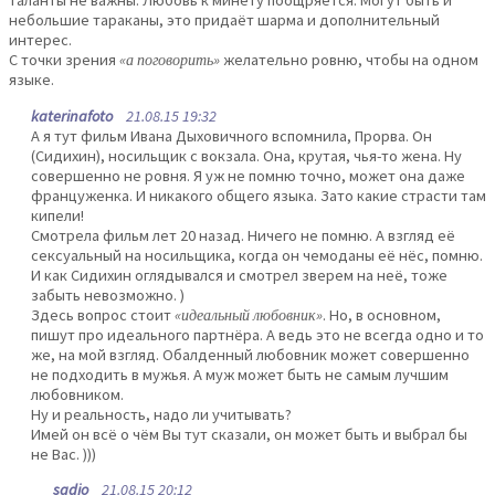
таланты не важны. Любовь к минету поощряется. Могут быть и
небольшие тараканы, это придаёт шарма и дополнительный
интерес.
С точки зрения
«а поговорить»
желательно ровню, чтобы на одном
языке.
katerinafoto
21.08.15 19:32
А я тут фильм Ивана Дыховичного вспомнила, Прорва. Он
(Сидихин), носильщик с вокзала. Она, крутая, чья-то жена. Ну
совершенно не ровня. Я уж не помню точно, может она даже
француженка. И никакого общего языка. Зато какие страсти там
кипели!
Смотрела фильм лет 20 назад. Ничего не помню. А взгляд её
сексуальный на носильщика, когда он чемоданы её нёс, помню.
И как Сидихин оглядывался и смотрел зверем на неё, тоже
забыть невозможно. )
Здесь вопрос стоит
«идеальный любовник»
. Но, в основном,
пишут про идеального партнёра. А ведь это не всегда одно и то
же, на мой взгляд. Обалденный любовник может совершенно
не подходить в мужья. А муж может быть не самым лучшим
любовником.
Ну и реальность, надо ли учитывать?
Имей он всё о чём Вы тут сказали, он может быть и выбрал бы
не Вас. )))
sadjo
21.08.15 20:12