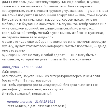
длинными пальцами, жестикуляция у них еще особая, вкусная,
такие носатые мальчики с большим ртом. Глаза ящеричьи,
прищуренные, если слишком круглые у чувака глаза — у меня снова
ничего не получится ))). Морщинки вокруг глаз — ммм, тоже вкусно.
Волосатость минимальная, наверное, совсем лысых тоже не
люблю, но и брутально-лохматых не могу как-то. Тембр голоса еще
— не слишком громкий, не слишком высокий, но и не бас…
средний такой тембр, мягкий. Сухие мышцы люблю на мужчинах,
не перекачанное тело нидайбох.
А если это чудо еще выберет правильное вино, включит хорошую
музыку, ну вот этот вот весь комфорт и чистые простыни, — да-да,
мне это важно.
А, и еще. Ничего не могу с собой сделать — я не могу быть с
человеком, который не умеет плавать. Вот это критично.
anna_actio
21.08.15 14:44
Лайт версия.
Авантюрист, но успешный. Из литературных персонажей если
брать — Ретт Батлер, наверное
Но чтобы среднего роста и поджарый, без ярко выраженных
рельефов. Доминантный, но не грубый.
И чтобы голодный, ненасытный.
naranja_naranja
21.08.15 16:18
Ретт Батлер, о да! Всячески согласна:)