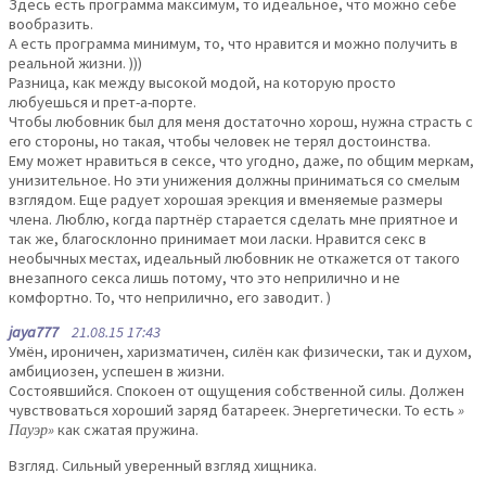
Здесь есть программа максимум, то идеальное, что можно себе
вообразить.
А есть программа минимум, то, что нравится и можно получить в
реальной жизни. )))
Разница, как между высокой модой, на которую просто
любуешься и прет-а-порте.
Чтобы любовник был для меня достаточно хорош, нужна страсть с
его стороны, но такая, чтобы человек не терял достоинства.
Ему может нравиться в сексе, что угодно, даже, по общим меркам,
унизительное. Но эти унижения должны приниматься со смелым
взглядом. Еще радует хорошая эрекция и вменяемые размеры
члена. Люблю, когда партнёр старается сделать мне приятное и
так же, благосклонно принимает мои ласки. Нравится секс в
необычных местах, идеальный любовник не откажется от такого
внезапного секса лишь потому, что это неприлично и не
комфортно. То, что неприлично, его заводит. )
jaya777
21.08.15 17:43
Умён, ироничен, харизматичен, силён как физически, так и духом,
амбициозен, успешен в жизни.
Состоявшийся. Спокоен от ощущения собственной силы. Должен
чувствоваться хороший заряд батареек. Энергетически. То есть
»
Пауэр»
как сжатая пружина.
Взгляд. Сильный уверенный взгляд хищника.