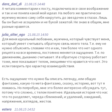
dara_dari_di
21.08.15 14:48
А читала комментарии к посту, подключила все свое воображение
и так и не поняла какой мой идеал. На любого же практически
мужчину можно саму себя накрутить до звездочек в глазах. Лишь
бы он был не асоциален и не букой зажатой. Не знаю в общем, мне
разные нравятся.
julia_alter_ego
21.08.15 14:50
Для меня идеальный любовник, мужчина, который чувствует меня,
который умеет считывать обратную связь моего тела. Т.е. ему не
нужно объяснять словами что и как, тем более что нет одного
рецепта на все времена, постоянно меняется ощущение. Т.е. по
движениям, дыханию считывает. И в обратную сторону работает
тоже, мне показывает телом, эмоциями что нравится что нет. Это
если говорить про характер взаимодействия.
Есть ощущение что нужно бы описать легенду, или общую
фантазию, какую-то мета-фантазию, сказку, историю, вот тут я
ломаюсь. Но попробую, мне это более интересно обсуждать тут,
потому что сложно, с телом понятнее. Идеальная история что нас
что-то разделяет, череда сближений, и удалений, ожиданий,
напряжения, взглядов, жестов.
estera
21.08.15 14:52