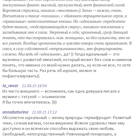
маскулинных фишек: высокий, мускулистый, веет физической силой.
Короткая стрижка, никаких «хвостиков»)) Запах — важно, очень.
Впечатляли и такие «плохиши», с обаянием отрицательного героя, и
«правильные» интеллигентные юноши. Но «идеальным» определенно
будет типаж, «подстраивающийся сверху», никакого поклонения и
заглядывания мне в глаза. Уверенный в себе, ироничный, сразу дающий
понять, что ты понравилась «как женщина», но без сальности, это не
все умеют. Вообще ироничность и чувство юмора очень привлекают. В
сексе, в силу собственной «непрокачанности», мне формулировать
сложно. Мы ведь об «идеальном»
, да? )) Тогда идеальный — это
мужчина с развитой эмпатией, который может без слов и намеков
понять, что именно со мной нужно делать, ну если не все, то хотя
бы большую часть. Раз речь об идеале, можно ж
пофантазировать))
la_renar
21.08.15 16:54
Из чисто внешнего — вспомнила, как одна девушка писала о
мужике с татухой — осьминогом.
Я бы точно впечатлилась. ))))
annabaturina
21.08.15 17:12
Абсолютно идеальный — венец природы- гермафродит. Развитый
член, сочная вагина, соски-вишенки. Всякое удовольствие ему
доступно и он всячески способен выражать свою любовь.
Свободный, непосредственный. Ревнующий понарошку, а