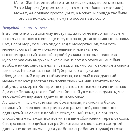
(А вот Жан Габен вообще атас сексуальный, по ее мнению.
Это и Марлен Дитрих писала, что от него башню сносило.)
Может, не совпало просто у них, а может, и правда так было
— его все вожделели, а ему не особо надо было.
lemyshok
21.08.15 18:07
В дополнение к закрытому посту недавно отчетливо поняла, что
отдельно от всего меня еще и жутко заводят агрессивные типажи.
Вот, например, если кто видел Ходячих мертвецов, там есть
момент, когда Рик — положительный и изначально
высокоморальный главный герой буквально загрыз человека —
кусок горла ему выгрыз и выплюнул. И вот до этого он мне был
вообще никак сексуально, а тут вдруг прямо рот открылся и слюни
закапали. И все остальное. И Губернатор оттуда же —
обходительный и приятный мужчина, который в следующий
момент может расстрелять толпу своих же или запытать кого-
нибудь до смерти. Вот прет все равно этот психопатичный типаж.
А, и еще Пирамидхед из Сайлент Хилла. Я уже начала думать, что
это какой-то вариант адаптации, возможно.
А в целом — как можно менее брезгливый, как можно более
открытый — без жестких рамок и ограничений, совершенно
сдвинутый на сексе и вообще сексуальной теме, но при этом
способный наслаждаться всеми этапами сближения перед сексом,
быстро включающийся в игру. Желательно с волосами средней
длины, не короткими — для удобства сгребания в кулак) И тоже