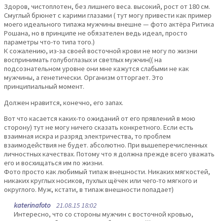
Здоров, чистоплотен, без лишнего веса. высокий, рост от 180 см.
Смуглый брюнет с карими глазами ( тут могу привести как пример
моего идеального типажа мужчины внешне — фото актёра Ритика
Рошана, но в принципе не обязателен ведь идеал, просто
параметры что-то типа того.)
К сожалению, из-за своей восточной крови не могу по жизни
воспринимать голубоглазых и светлых мужчин(( на
подсознательном уровне они мне кажутся слабыми не как
мужчины, а генетически. Организм отторгает. Это
принципиальный момент.
Должен нравится, конечно, его запах.
Вот что касается каких-то ожиданий от его прявлений в мою
сторону) тут не могу ничего сказать конкретного. Если есть
взаимная искра и разряд электричества, то проблем
взаимодействия не будет. абсолютно. При вышеперечисленных
личностных качествах. Потому что я должна прежде всего уважать
его и восхищаться им по жизни.
Фото просто как любимый типаж внешности. Никаких мягкостей,
никаких круглых носиков, пухлых щёчек или чего-то мягкого и
округлого. Муж, кстати, в типаж внешности попадает)
katerinafoto
21.08.15 18:02
Интересно, что со стороны мужчин с восточной кровью,