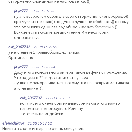
отторжения блондинок не наблюдается. )))
jaya777
21.08.15 18:06
ну..я с возрастом осознала свои отторжения очень хорошо))
про мужчин не знаю)) но думаю лучше не обобщать)) потому
что от многих сдышала подобное-
» только брюнетки»
)).
Всякие есть вкусы и предпочтения. И у некоторых
однозначные.
ext_2367732
21.08.15 21:21
у него еще и 2 правых больших пальца.
Оригинально
jaya777
22.08.15 03:04
Да..у этого конкретного актёра такой дефект от рождения.
Что поделать?? недостатки есть у всех.
Лучше не заморачиваться, потому что на восприятие типажа
это не влияет)).
ext_2367732
22.08.15 07:33
кстати, это очень оригинально, он из-за этого как-то
напоминает многорукого Кришну
т.е. очень по-индийски
elenochkaor
21.08.15 17:52
Никита в своем интервью очень сексуален.