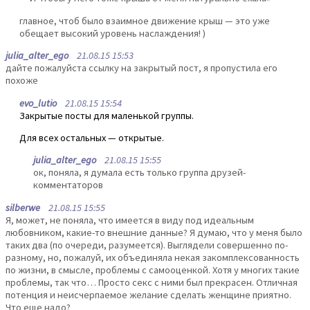
главное, чтоб было взаимное движение крыш — это уже
обещает высокий уровень наслаждения! )
julia_alter_ego
21.08.15 15:53
дайте пожалуйста ссылку на закрытый пост, я пропустила его
похоже
evo_lutio
21.08.15 15:54
Закрытые посты для маленькой группы.
Для всех остальных — открытые.
julia_alter_ego
21.08.15 15:55
ок, поняла, я думала есть только группа друзей-
комментаторов
silberwe
21.08.15 15:55
Я, может, не поняла, что имеется в виду под идеальным
любовником, какие-то внешние данные? Я думаю, что у меня было
таких два (по очереди, разумеется). Выглядели совершенно по-
разному, но, пожалуй, их объединяла некая закомплексованность
по жизни, в смысле, проблемы с самооценкой. Хотя у многих такие
проблемы, так что… Просто секс с ними был прекрасен. Отличная
потенция и неисчерпаемое желание сделать женщине приятно.
Что еще надо?