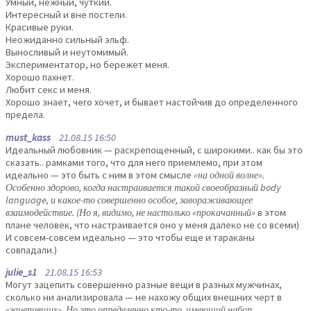
Умный, нежный, чуткий.
Интересный и вне постели.
Красивые руки.
Неожиданно сильный эльф.
Выносливый и неутомимый.
Экспериментатор, но бережет меня.
Хорошо пахнет.
Любит секс и меня.
Хорошо знает, чего хочет, и бывает настойчив до определенного
предела.
must_kass
21.08.15 16:50
Идеальный любовник — раскрепощенный, с широкими.. как бы это
сказать.. рамками того, что для него приемлемо, при этом
идеально — это быть с ним в этом смысле
«на одной волне».
Особенно здорово, когда настраивается такой своеобразный body
language, и какое-то совершенно особое, завораживающее
взаимодействие. (Но я, видимо, не настолько «прокачанный»
в этом
плане человек, что настраивается оно у меня далеко не со всеми)
И совсем-совсем идеально — это чтобы еще и тараканы
совпадали.)
julie_s1
21.08.15 16:53
Могут зацепить совершенно разные вещи в разных мужчинах,
сколько ни анализировала — не нахожу общих внешних черт в
«зацепивших». Но это определенно кто-то, имеющий набор