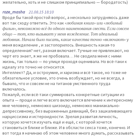
желательно, хоть и не слишком принципиально — бородатость)
roze_masha
21.08.15 18:10
Вроде бы такой простой вопрос, а несколько затрудняюсь даже
вот так сходу ответить. Это как
«любимая книга» или «любимый
фильм», невозможно всё до одного наименования свести. Если совсем
общо — тот, кто вызывает у меня вожделение. Тот идеальный
любовник. Начала было писать, какие качества точно «включают»
у
меня вожделение , и застопорилось. Внешность какая-то
определенная? нет, разная включает. Тучные не привлекают, но
черт его знает, я же не пробовала… Не сводила меня с ними
жизнь, так только — по улице проходя оценивала. Но всё-таки к
идеалу это точно не относится.
Интеллект? Да, и остроумие, и харизма и всё такое, но тоже не
обязательное условие, это очень возбуждает, но не всегда, а
бывало, что и совсем не на титанов умственного труда
включалось.
Пожалуй, если всё-таки суммировать конкретные ситуации из
опыта — проще и легче всего включается влечение к интересному
мне человеку, немножко шизоиду, немножко маниакально-
депрессивному, без выраженных девиаций, без зашкаливающего
нарциссизма и истероидности. Зрелая развитая личность,
которую хочется изучать ещё и ещё, с которой хочется
становиться ближе и ближе. И в обсласти секса тоже, конечно. И
вот тогда я начинаю об этом человеке много думать, рассказывать