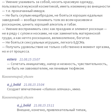
— Умение ухаживать за собой, носить красивую одежду,
пользоваться мужской косметикой, иметь изюминку во внешности
— т.е. прокачанный имидж.
— Не быть скупым нищебродом, не бояться хороших едальных
заведений — вообще понимать толк во всем красивом и
роскошном, ценить хороший алкоголь и табак.
— Умение воспринимать секс как праздник и элемент роскоши —
не в ряду с супом и носками, не как заменитель материнской
груди, а как нечто роскошное, великолепное, богатое.
— Не бояться сексуальных игрушек, легкого БДСМа.
— Получать удовольствие не только собственно в момент оргазма,
но и от процесса.
estera
21.08.15 15:07
— Сочетать инициативу, напор и нежность, чувствительность,
не быть ни завоевателем, ни ленивым тюфяком.
Комментарий удален
a_j_bolid
21.08.15 15:04
Создает впечатление
«сбитого летчика»
, имхо.
Комментарий удален
a_j_bolid
21.08.15 15:11
Внешне, конечно, привлекательный типаж,