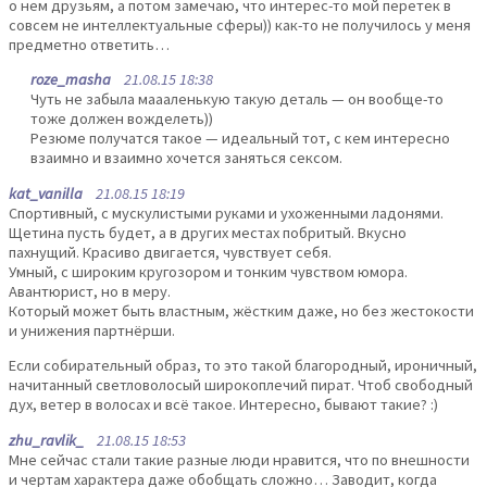
о нем друзьям, а потом замечаю, что интерес-то мой перетек в
совсем не интеллектуальные сферы)) как-то не получилось у меня
предметно ответить…
roze_masha
21.08.15 18:38
Чуть не забыла маааленькую такую деталь — он вообще-то
тоже должен вожделеть))
Резюме получатся такое — идеальный тот, с кем интересно
взаимно и взаимно хочется заняться сексом.
kat_vanilla
21.08.15 18:19
Спортивный, с мускулистыми руками и ухоженными ладонями.
Щетина пусть будет, а в других местах побритый. Вкусно
пахнущий. Красиво двигается, чувствует себя.
Умный, с широким кругозором и тонким чувством юмора.
Авантюрист, но в меру.
Который может быть властным, жёстким даже, но без жестокости
и унижения партнёрши.
Если собирательный образ, то это такой благородный, ироничный,
начитанный светловолосый широкоплечий пират. Чтоб свободный
дух, ветер в волосах и всё такое. Интересно, бывают такие? :)
zhu_ravlik_
21.08.15 18:53
Мне сейчас стали такие разные люди нравится, что по внешности
и чертам характера даже обобщать сложно… Заводит, когда