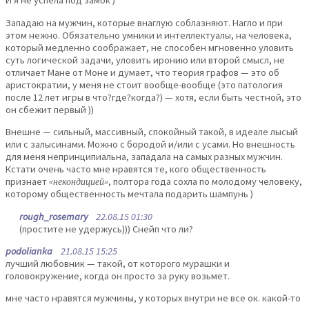
И я не успела под замок )
Западаю на мужчин, которые внаглую соблазняют. Нагло и при
этом нежно. Обязательно умники и интеллектуалы, на человека,
который медленно соображает, не способен мгновенно уловить
суть логической задачи, уловить иронию или второй смысл, не
отличает Мане от Моне и думает, что теория графов — это об
аристократии, у меня не стоит вообще-вообще (это патология
после 12 лет игры в что?где?когда?) — хотя, если быть честной, это
он сбежит первый ))
Внешне — сильный, массивный, спокойный такой, в идеале лысый
или с залысинами. Можно с бородой и/или с усами. Но внешность
для меня непринципиальна, западала на самых разных мужчин.
Кстати очень часто мне нравятся те, кого общественность
признает
«некондицией»
, полтора года сохла по молодому человеку,
которому общественность мечтала подарить шампунь )
rough_rosemary
22.08.15 01:30
(простите не удержусь))) Снейп что ли?
podolianka
21.08.15 15:25
лучший любовник — такой, от которого мурашки и
головокружение, когда он просто за руку возьмет.
мне часто нравятся мужчины, у которых внутри не все ок. какой-то