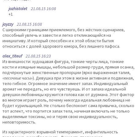
jozhistolet
21.08.15 16:08
+1
jayzzy
21.08.15 16:08
С широкими границами приемлемого, без жёстких сценариев,
способный увлечь и завести и легко откликающийся на
инициативу. И который способен и к этой области бытия
относиться с долей здорового юмора, без лишнего пафоса.
alex_titeuf
21.08.15 16:23
Из внешности: худощавая фигура, тонкие черты лица, тонкие
кости и изящные мышцы, небольшой размер груди, прямая осанка,
подчёркнутые женственные пропорции (ярко выраженная талия,
«песочные часы»
). Девушка при этом в жизни активная и подвижная,
тело гибкое. Огромное значение имеет запах. Индивидуальный
аромат не передать, но его чувствуешь. И от запаха идеальной
девушки-любовницы кружится голова как от дурмана. Этот фактор
во многом играет роль, почему никогда идеальная любовница не
будет курильщицей. Не столько беспокоит сама привычка, сколько
тот аспект, что портится запах тела, начиная включать не только
выделяемые токсины, но и теряя свою индивидуальность,
неповторимость.
Из характерного: взрывной темперамент, инфантильность