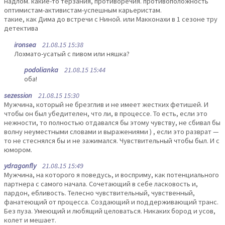
надлом. какие-то терзания, противоречия. противоположность
оптимистам-активистам-успешным карьеристам.
такие, как Дима до встречи с Ниной. или Макконахи в 1 сезоне тру
детектива
ironsea
21.08.15 15:38
Лохмато-усатый с пивом или няшка?
podolianka
21.08.15 15:44
оба!
sezession
21.08.15 15:30
Мужчина, который не брезглив и не имеет жестких фетишей. И
чтобы он был убедителен, что ли, в процессе. То есть, если это
нежности, то полностью отдавался бы этому чувству, не сбивал бы
волну неуместными словами и выражениями ) , если это разврат —
то не стеснялся бы и не зажимался. Чувствительный чтобы был. И с
юмором.
ydragonfly
21.08.15 15:49
Мужчина, на которого я поведусь, и восприму, как потенциального
партнера с самого начала. Сочетающий в себе ласковость и,
пардон, ебливость. Телесно чувствительный, чувственный,
фанатеющий от процесса. Создающий и поддерживающий транс.
Без пуза. Умеющий и любящий целоваться. Никаких бород и усов,
колет и мешает.