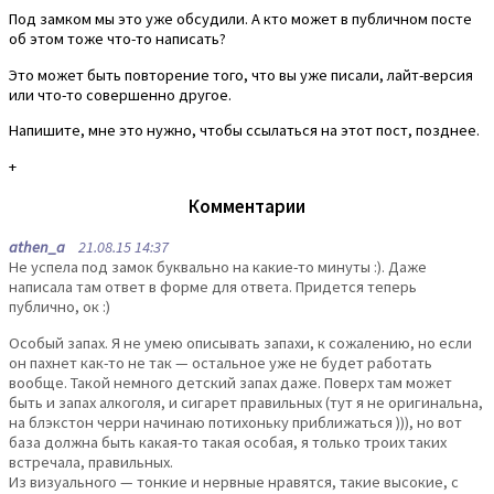
Под замком мы это уже обсудили. А кто может в публичном посте
об этом тоже что-то написать?
Это может быть повторение того, что вы уже писали, лайт-версия
или что-то совершенно другое.
Напишите, мне это нужно, чтобы ссылаться на этот пост, позднее.
+
Комментарии
athen_a
21.08.15 14:37
Не успела под замок буквально на какие-то минуты :). Даже
написала там ответ в форме для ответа. Придется теперь
публично, ок :)
Особый запах. Я не умею описывать запахи, к сожалению, но если
он пахнет как-то не так — остальное уже не будет работать
вообще. Такой немного детский запах даже. Поверх там может
быть и запах алкоголя, и сигарет правильных (тут я не оригинальна,
на блэкстон черри начинаю потихоньку приближаться ))), но вот
база должна быть какая-то такая особая, я только троих таких
встречала, правильных.
Из визуального — тонкие и нервные нравятся, такие высокие, с