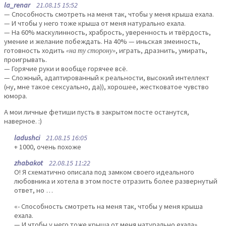
la_renar
21.08.15 15:52
— Способность смотреть на меня так, чтобы у меня крыша ехала.
— И чтобы у него тоже крыша от меня натурально ехала.
— На 60% маскулинность, храбрость, уверенность и твёрдость,
умение и желание побеждать. На 40% — иньская змеиность,
готовность ходить
«на ту сторону»
, играть, дразнить, умирать,
проигрывать.
— Горячие руки и вообще горячее всё.
— Сложный, адаптированный к реальности, высокий интеллект
(ну, мне такое сексуально, да)), хорошее, жестковатое чувство
юмора.
А мои личные фетиши пусть в закрытом посте останутся,
наверное. :)
ladushci
21.08.15 16:05
+ 1000, очень похоже
zhabakot
22.08.15 11:22
О! Я схематично описала под замком своего идеального
любовника и хотела в этом посте отразить более развернутый
ответ, но …
«- Способность смотреть на меня так, чтобы у меня крыша
ехала.
— И чтобы у него тоже крыша от меня натурально ехала»