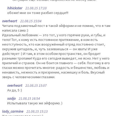
hihickster
21.08.15 17:10
обоже! мне он тоже разбил сердце!!!
overheart
21.08.15 15:04
Читала подзамочный пост в такой эйфории и не помню, что я там
написала сама :)
Идеальный любовник — это тот, у кого горячие руки, и губы, и
тело! Тот, к кому есть постоянное притяжение, в ком есть
неотступность, кто как вооружённый отряд постоянно стоит,
окружив цитадель, и, чуть зазеваешься — он хвать! И уже
действует :) И там, в этом особом пространстве, он бродит
разными тропами! Куда его сегодня выведет, не ясно. Нет у него
приличий и страхов. Он не боится главного — себя. Поэтому в его
глазах можно прочитать многое: радость и бешенство, любовь и
ненависть, нежность и презрение, насмешку и боль. Вкусный
зверь с человеческими глазами.
overheart
21.08.15 15:07
Ах да, 5 :)
sadjo
21.08.15 16:54
Испытывала такую же эйфорию. )
lady_carmine
21.08.15 15:13