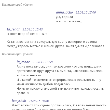
Комментарий удален
anna_actio
21.08.15 17:06
Да, сериал
и носит его имя))
la_renar
21.08.15 15:43
Вышел второй сезон TD?!!
Кстати, вспомнила сексуальную сцену из первого сезона —
между героем Мэтью и женой друга. Такая дикая и драйвовая.
Комментарий удален
la_renar
21.08.15 15:58
А мне показалось, они так красиво к этому подходили,
притягивали друг друга с момента, как познакомились,
но было нельзя.
И в какой-то момент это прорвалось в реальность — у
меня аж шерсть дыбом поднялась.
Но мути психологической там прилично наложилось, ты
права. :)
lemyshok
21.08.15 18:30
Я вот тоже от той сцены протащилась) От всей невнятности
ситуации еще больше напряжения по-моему было.