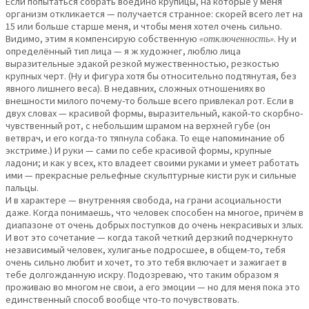
Если попытаться собрать воедино крупицы, на которые у меня
организм откликается — получается странное: скорей всего лет на
15 или больше старше меня, и чтобы меня хотел очень сильно.
Видимо, этим я компенсирую собственную
«отключенность»
. Ну и
определённый тип лица — я ж художнег, люблю лица
выразительные эдакой резкой мужественностью, резкостью
крупных черт. (Ну и фигура хотя бы относительно подтянутая, без
явного лишнего веса). В недавних, сложных отношениях во
внешности милого почему-то больше всего привлекал рот. Если в
двух словах — красивой формы, выразительный, какой-то скорбно-
чувственный рот, с небольшим шрамом на верхней губе (он
ветврач, и его когда-то тяпнула собака. То еще напоминание об
экстриме.) И руки — сами по себе красивой формы, крупные
ладони; и как у всех, кто владеет своими руками и умеет работать
ими — прекрасные рельефные скульптурные кисти рук и сильные
пальцы.
И в характере — внутренняя свобода, на грани асоциальности
даже. Когда понимаешь, что человек способен на многое, причём в
диапазоне от очень добрых поступков до очень некрасивых и злых.
И вот это сочетание — когда такой четкий дерзкий подчеркнуто
независимый человек, хулиганье подросшее, в общем-то, тебя
очень сильно любит и хочет, то это тебя включает и зажигает в
тебе долгожданную искру. Подозреваю, что таким образом я
проживаю во многом не свои, а его эмоции — но для меня пока это
единственный способ вообще что-то почувствовать.