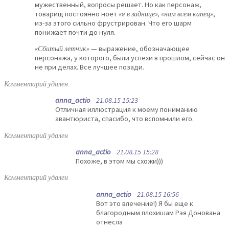
мужественный, вопросы решает. Но как персонаж,
товарищ постоянно ноет
«я в заднице», «нам всем капец»
,
из-за этого сильно фрустрирован. Что его шарм
понижает почти до нуля.
«Сбитый летчик»
— выражение, обозначающее
персонажа, у которого, были успехи в прошлом, сейчас он
не при делах. Все лучшее позади.
Комментарий удален
anna_actio
21.08.15 15:23
Отличная иллюстрация к моему пониманию
авантюриста, спасибо, что вспомнили его.
Комментарий удален
anna_actio
21.08.15 15:28
Похоже, в этом мы схожи)))
Комментарий удален
anna_actio
21.08.15 16:56
Вот это влечение!) Я бы еще к
благородным плохишам Рэя Донована
отнесла