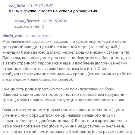
evo_lutio
21.08.15 19:47
Да Вы в группе, просто не успели до закрытия.
zosya_bereza
21.08.15 20:30
Ещё жальчее (((
ainda_nao
21.08.15 19:03
Мой
«идеальный любовник»
, видимо, по-прежнему некто не очень
доступный или доступный не в полной мере (не свободный /
живущий безнадежно далеко, не желающий никаких связей и тп).
При этом, поскольку мне для секса необходима влюбленность, то
в этого странного персонажа я еще и влюблена (вопреки многим
странным обстоятельствам / качествам его и тп). Очень
возбуждает нарушение социальных границ (отношения на работе
в маленьком коллективе, например).
Внешность роль играет, но только при
«первичном отборе»
.
Завоевать меня своей недоступностью и соблазном нарушения
границ может практически кто угодно противоположного пола.
Важны интерес ко мне (несмотря на сложнодоступность), ум и
умение с ним обращаться (юмор, навыки изящного письма,
сложные беседы с двойным дном…). В постели в принципе мало
что может пойти не так (пока мужчина недоступен — желанен),
хотя когда-то мой почти идеальный любовник (если рассматривать