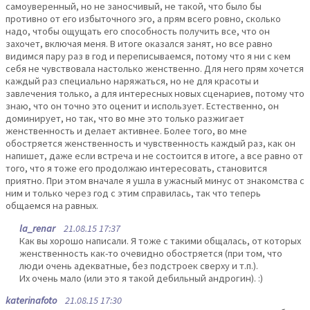
самоуверенный, но не заносчивый, не такой, что было бы
противно от его избыточного эго, а прям всего ровно, сколько
надо, чтобы ощущать его способность получить все, что он
захочет, включая меня. В итоге оказался занят, но все равно
видимся пару раз в год и переписываемся, потому что я ни с кем
себя не чувствовала настолько женственно. Для него прям хочется
каждый раз специально наряжаться, но не для красоты и
завлечения только, а для интересных новых сценариев, потому что
знаю, что он точно это оценит и использует. Естественно, он
доминирует, но так, что во мне это только разжигает
женственность и делает активнее. Более того, во мне
обостряется женственность и чувственность каждый раз, как он
напишет, даже если встреча и не состоится в итоге, а все равно от
того, что я тоже его продолжаю интересовать, становится
приятно. При этом вначале я ушла в ужасный минус от знакомства с
ним и только через год с этим справилась, так что теперь
общаемся на равных.
la_renar
21.08.15 17:37
Как вы хорошо написали. Я тоже с такими общалась, от которых
женственность как-то очевидно обостряется (при том, что
люди очень адекватные, без подстроек сверху и т.п.).
Их очень мало (или это я такой дебильный андрогин). :)
katerinafoto
21.08.15 17:30