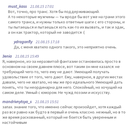
must_kass
21.08.15 17:01
Вот, точно, про транс. Хотя бы поддерживающий.
А то некоторые мужчины — ты вроде бы вот уже на грани этого
самого транса, и нужны только ответные шаги с его стороны, и
ты пытаешься и пытаешься хоть как-то их вызвать, и так и эдак,
а он как трактор, который не заводится :(
ydragonfly
21.08.15 17:18
Да, с меня хватило одного такого, это неприятно очень.
3enia
21.08.15 15:49
Я, наверное, из-за неразвитой фантазии остановилась просто в
основном на своем давнем плюсе, вот таким он мне казался: не
требующий чего-то, чего ему не дают. Умеющий получать
удовольствие от того, чего дают. Ему, наверное, в других местах
давали, чего не хватало, но мы же про идеального Умеющий дать
понять, что ты неординарна для него. Спокойный, но хочущий на
самом деле. Умный с юмором. Не чужд поэзии и искусству.
mandrivnytsya_s
21.08.15 15:51
запах. знание того, что именно сейчас произойдет, хотя каждый
раз все равно как будто в первый и очень классно. нежный, но в то
же время раскованный, который не боится быть уверенным и
настойчивым