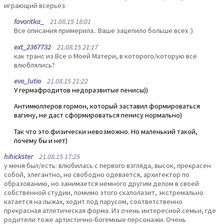
играющий всерьез.
favoritka_
21.08.15 18:01
Все описания примерила.. Ваше зацепило больше всех :)
ext_2367732
21.08.15 21:17
как транс из Все о Моей Матери, в которого/которую все
влюблялись?
evo_lutio
21.08.15 21:22
У гермафродитов недоразвитые пенисы))
Антимюллеров гормон, который заставил формироваться
вагину, не даст сформироваться пенису нормально)
Так что это физически невозможно. Но маленький такой,
почему бы и нет)
hihickster
21.08.15 17:25
у меня был/есть: влюбилась с первого взгляда, высок, прекрасен
собой, элегантно, но свободно одевается, архитектор по
образованию, но занимается немного другим делом в своей
собственной студии, помимо этого скалолазит, экстремально
катается на лыжах, ходит под парусом, соответственно
прекрасная атлетическая форма. Из очень интересной семьи, где
родители тоже артистично-богемные персонажи. Очень