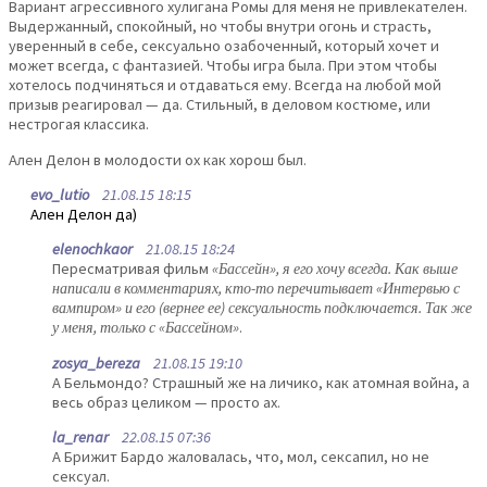
Вариант агрессивного хулигана Ромы для меня не привлекателен.
Выдержанный, спокойный, но чтобы внутри огонь и страсть,
уверенный в себе, сексуально озабоченный, который хочет и
может всегда, с фантазией. Чтобы игра была. При этом чтобы
хотелось подчиняться и отдаваться ему. Всегда на любой мой
призыв реагировал — да. Стильный, в деловом костюме, или
нестрогая классика.
Ален Делон в молодости ох как хорош был.
evo_lutio
21.08.15 18:15
Ален Делон да)
elenochkaor
21.08.15 18:24
Пересматривая фильм
«Бассейн», я его хочу всегда. Как выше
написали в комментариях, кто-то перечитывает «Интервью с
вампиром» и его (вернее ее) сексуальность подключается. Так же
у меня, только с «Бассейном»
.
zosya_bereza
21.08.15 19:10
А Бельмондо? Страшный же на личико, как атомная война, а
весь образ целиком — просто ах.
la_renar
22.08.15 07:36
А Брижит Бардо жаловалась, что, мол, сексапил, но не
сексуал.