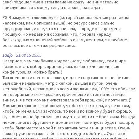
секс) подошел мне в этом плане не сразу, но внимательно
прислушивался к моему телу и старался разгадать.
PS Я замужем и люблю мужа (который сперва был как раз таким
человеком, как я описала выше), но ресурс секса сильно
фрустрирован, и все, что я написала, — вроде как про меня
прошлую. Но недавно я осознала, что, прервав череду
безысходных отношений любовью и замужеством, я в глубине
осталась все с теми же рефлексами.
sadjo
21.08.15 19:05
Наверное, чем сам ближе к идеальному любовнику, тем шире
возможность выбора, приглянулась какая-то человеческая
конфигурация, можно брать. )
Тип внешности почти не важен, и даже спортивность не фетиш.
Был один начальник, метр с кепкой, дышал в пупок, очень
женолюбивый, и взаимно со всеми женщинами, 100% его обожали,
он говорил мне
«моя крошка»
, причём ещё и стоя на лестнице
внизу, и я в тот момент чувствовала себя крошкой, и почти его. ))
Для меня главное в любовнике, чтобы я его хотела, а уже потом,
чтобы он меня. Если зажглось, то всё и по всякому будет хорошо.
Ну, конечно, не брезглив, потому что я почти не брезглива. Иногда
нежен, иногда брутален и доминантен, поле пусть будет пошире,
чтобы было место и моей и его активности и инициативе. Очень
важны руки не из жопы, без этого трудно обойтись. Оральные