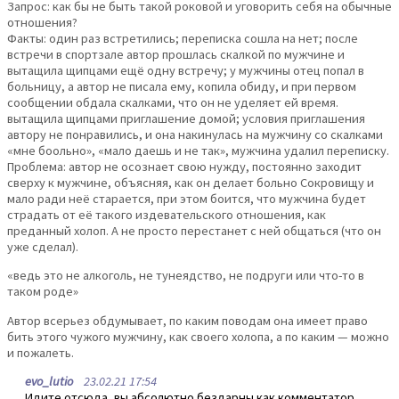
Запрос: как бы не быть такой роковой и уговорить себя на обычные
отношения?
Факты: один раз встретились; переписка сошла на нет; после
встречи в спортзале автор прошлась скалкой по мужчине и
вытащила щипцами ещё одну встречу; у мужчины отец попал в
больницу, а автор не писала ему, копила обиду, и при первом
сообщении обдала скалками, что он не уделяет ей время.
вытащила щипцами приглашение домой; условия приглашения
автору не понравились, и она накинулась на мужчину со скалками
«мне боольно», «мало даешь и не так», мужчина удалил переписку.
Проблема: автор не осознает свою нужду, постоянно заходит
сверху к мужчине, объясняя, как он делает больно Сокровищу и
мало ради неё старается, при этом боится, что мужчина будет
страдать от её такого издевательского отношения, как
преданный холоп. А не просто перестанет с ней общаться (что он
уже сделал).
«ведь это не алкоголь, не тунеядство, не подруги или что-то в
таком роде»
Автор всерьез обдумывает, по каким поводам она имеет право
бить этого чужого мужчину, как своего холопа, а по каким — можно
и пожалеть.
evo_lutio
23.02.21 17:54
Идите отсюда, вы абсолютно бездарны как комментатор.