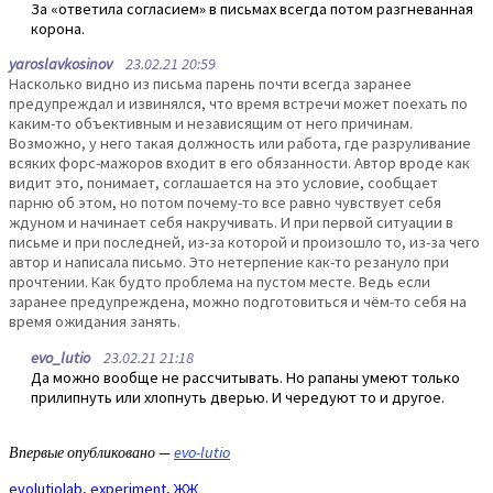
За «ответила согласием» в письмах всегда потом разгневанная
корона.
yaroslavkosinov
23.02.21 20:59
Насколько видно из письма парень почти всегда заранее
предупреждал и извинялся, что время встречи может поехать по
каким-то объективным и независящим от него причинам.
Возможно, у него такая должность или работа, где разруливание
всяких форс-мажоров входит в его обязанности. Автор вроде как
видит это, понимает, соглашается на это условие, сообщает
парню об этом, но потом почему-то все равно чувствует себя
ждуном и начинает себя накручивать. И при первой ситуации в
письме и при последней, из-за которой и произошло то, из-за чего
автор и написала письмо. Это нетерпение как-то резануло при
прочтении. Как будто проблема на пустом месте. Ведь если
заранее предупреждена, можно подготовиться и чём-то себя на
время ожидания занять.
evo_lutio
23.02.21 21:18
Да можно вообще не рассчитывать. Но рапаны умеют только
прилипнуть или хлопнуть дверью. И чередуют то и другое.
Впервые опубликовано —
evo-lutio
evolutiolab
,
experiment
,
ЖЖ