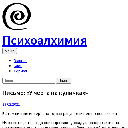
Skip
to
content
Психоалхимия
Меню
Главная
Блог
Сериал
Найти:
Письмо: «У черта на куличках»
23.02.2021
В этом письме интересно то, как рапунцели ценят свои скалки.
Им кажется, что когда они выражают досаду и раздражение на
невнимание, они так выражают свою любовь. И им обидно, почему