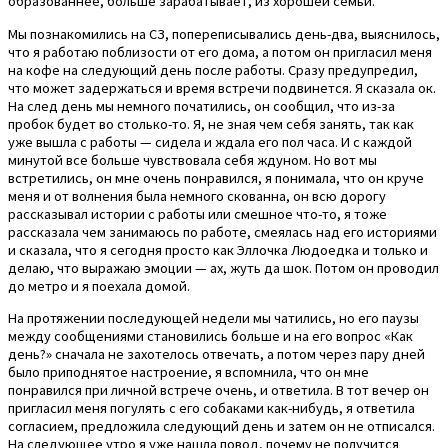
образованнее, больше зарабатывает, из хорошей семьи.
Мы познакомились на СЗ, попереписывались день-два, выяснилось,
что я работаю поблизости от его дома, а потом он пригласил меня
на кофе на следующий день после работы. Сразу предупредил,
что может задержаться и время встречи подвинется. Я сказала ок.
На след день мы немного початились, он сообщил, что из-за
пробок будет во столько-то. Я, не зная чем себя занять, так как
уже вышла с работы — сидела и ждала его пол часа. И с каждой
минутой все больше чувствовала себя ждуном. Но вот мы
встретились, он мне очень понравился, я понимала, что он круче
меня и от волнения была немного скованна, он всю дорогу
рассказывал истории с работы или смешное что-то, я тоже
рассказала чем занимаюсь по работе, смеялась над его историями
и сказала, что я сегодня просто как Эллочка Людоедка и только и
делаю, что выражаю эмоции — ах, жуть да шок. Потом он проводил
до метро и я поехала домой.
На протяжении последующей недели мы чатились, но его паузы
между сообщениями становились больше и на его вопрос «Как
день?» сначала не захотелось отвечать, а потом через пару дней
было приподнятое настроение, я вспомнила, что он мне
понравился при личной встрече очень, и ответила. В тот вечер он
пригласил меня погулять с его собаками как-нибудь, я ответила
согласием, предложила следующий день и затем он не отписался.
На следующее утро я уже нашла повод, почему не получится