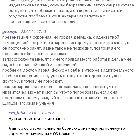
издеваться над тем, кому вы безразличны. автор как раз хотела
бы думать, что обижает парня, а он перестает ей писать из
гордости. проблема в комментарии перепутана с
презентацией. все с ног на голову.
groonya
23.02.21 17:13
презентация: я скромная, но гордая девушка, с адекватной
самооценкой. встретился парень, которому я вроде нравлюсь, но
он постоянно занят, а мне такое не подходит, поэтому я его
постоянно обижаю и отталкиваю.
запрос: скажите мне, что у него правда много работы и дел, а мне
надо быть настойчивей и терпеливей.
проблема: локус у парня, фокус на себе. в упор не видит реального
к себе отношения, а подумать о том, что интересно и нужно
другому, в голову не приходит.
факты: парню она не очень понравилась, но он видит, что
нравится ей. может и мог бы что-то попробовать, если она
предложит, но ему каждый раз становится влом и лень от ее
щипцов, эгоизма и уныния.
evo_lutio
23.02.21 20:17
Ну и он действительно занят.
А автор согласна только на бурную динамику, но почему-то
ждёт ее от мужчины с ОЗ больше.