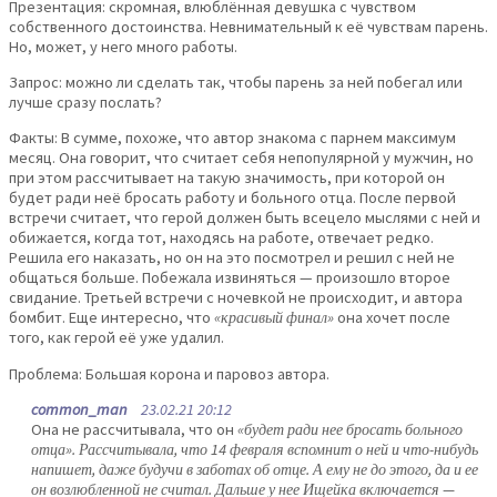
Презентация: скромная, влюблённая девушка с чувством
собственного достоинства. Невнимательный к её чувствам парень.
Но, может, у него много работы.
Запрос: можно ли сделать так, чтобы парень за ней побегал или
лучше сразу послать?
Факты: В сумме, похоже, что автор знакома с парнем максимум
месяц. Она говорит, что считает себя непопулярной у мужчин, но
при этом рассчитывает на такую значимость, при которой он
будет ради неё бросать работу и больного отца. После первой
встречи считает, что герой должен быть всецело мыслями с ней и
обижается, когда тот, находясь на работе, отвечает редко.
Решила его наказать, но он на это посмотрел и решил с ней не
общаться больше. Побежала извиняться — произошло второе
свидание. Третьей встречи с ночевкой не происходит, и автора
бомбит. Еще интересно, что
«красивый финал»
она хочет после
того, как герой её уже удалил.
Проблема: Большая корона и паровоз автора.
common_man
23.02.21 20:12
Она не рассчитывала, что он
«будет ради нее бросать больного
отца». Рассчитывала, что 14 февраля вспомнит о ней и что-нибудь
напишет, даже будучи в заботах об отце. А ему не до этого, да и ее
он возлюбленной не считал. Дальше у нее Ищейка включается —