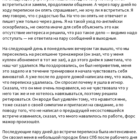
встретиться и замяли, продолжили общение. А через пару дней по
ходу переписки он опять спрашивает, не хочу ли я встретиться. Я
ему говорю, что с радостью бы. На что он опять не отвечает и
пишет уже только через день. Я на такой уход по-английски
оскорбилась, не смогла иначе для себя объяснить это как
отсутствие интереса и решила, что раз такое дело — видимо надо
отступать — не ответила на пару сообщений в выходные.
На следующий день в понедельник вечером так вышло, что мы
пересеклись на ресепшене тренажерки (он знал, что у меня
куплен абонемент в тот же зал), а до этого днём я заметила, что
наш чат удалился. Мы поздоровались, он был неприветлив, меня
это задело и в течение тренировки я начала чувствовать себя
виноватой. А уже после по дороге домой написала ему, что жаль,
что переписка удалилась. Он спросил почему я ушла в игнор.
Сказала, что он мне очень понравился, но не чувствовала что у
него так же и не хотелось навязываться, поэтому решила
ретироваться. Он вроде был удивлён тому, что нравится мне,
тоже сказал о своей симпатии и пригласил на свидание, а по
поводу того, что не написал о предыдущей несостоявшейся
встрече извинился, сказал, что много навалилось по работе, форс
мажор произошёл.
Последующие пару дней до встречи переписка была интенсивнее.
Он свозил меня в небольшой городок близ СПб после рабочего дня