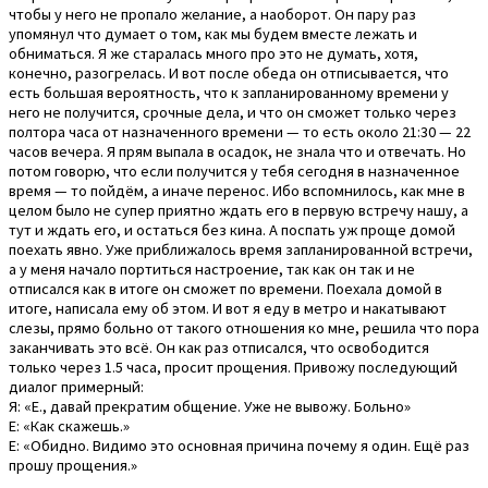
чтобы у него не пропало желание, а наоборот. Он пару раз
упомянул что думает о том, как мы будем вместе лежать и
обниматься. Я же старалась много про это не думать, хотя,
конечно, разогрелась. И вот после обеда он отписывается, что
есть большая вероятность, что к запланированному времени у
него не получится, срочные дела, и что он сможет только через
полтора часа от назначенного времени — то есть около 21:30 — 22
часов вечера. Я прям выпала в осадок, не знала что и отвечать. Но
потом говорю, что если получится у тебя сегодня в назначенное
время — то пойдём, а иначе перенос. Ибо вспомнилось, как мне в
целом было не супер приятно ждать его в первую встречу нашу, а
тут и ждать его, и остаться без кина. А поспать уж проще домой
поехать явно. Уже приближалось время запланированной встречи,
а у меня начало портиться настроение, так как он так и не
отписался как в итоге он сможет по времени. Поехала домой в
итоге, написала ему об этом. И вот я еду в метро и накатывают
слезы, прямо больно от такого отношения ко мне, решила что пора
заканчивать это всё. Он как раз отписался, что освободится
только через 1.5 часа, просит прощения. Привожу последующий
диалог примерный:
Я: «Е., давай прекратим общение. Уже не вывожу. Больно»
Е: «Как скажешь.»
Е: «Обидно. Видимо это основная причина почему я один. Ещё раз
прошу прощения.»