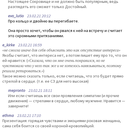
Настоящее Сокровище и не должно быть популярным, ведь
разглядеть его сможет только Достойный.
evo_lutio
23.02.21 20:12
Про кольцо и двойню вы перегибаете.
Она просто хочет, чтобы он рвался к ней на встречу и считает
это скромными притязаниями.
e_kirke
23.02.21 16:59
«не смогла иначе для себя объяснить это как отсутствие интереса»
Якобы считает, что интереса нет, а потом пишет ему про то, что он
ей нравится. (
«Сказала, что он мне очень понравился, но не
чувствовала что у него так же и не хотелось навязываться, поэтому
решила ретироваться.»
)
Такое можно сказать только, если считаешь, что это будет прямо
стрелой в сердце. (т.е. ее СЗ для него высокая)
mepronto
23.02.21 18:11
Или если считаешь все свои проявления симпатии (и прочие
движения) — стрелами в сердце, любому мужчине. Нравится —
заверните!
ethma
23.02.21 17:10
Презентация: горящая чувствами и эмоциями роковая женщина,
сама себя боится со своей короной-кровопийцей.