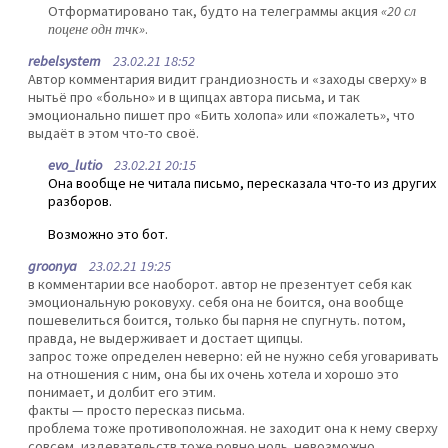
Отформатировано так, будто на телеграммы акция
«20 сл
поцене одн тчк»
.
rebelsystem
23.02.21 18:52
Автор комментария видит грандиозность и «заходы сверху» в
нытьё про «больно» и в щипцах автора письма, и так
эмоционально пишет про «Бить холопа» или «пожалеть», что
выдаёт в этом что-то своё.
evo_lutio
23.02.21 20:15
Она вообще не читала письмо, пересказала что-то из других
разборов.
Возможно это бот.
groonya
23.02.21 19:25
в комментарии все наоборот. автор не презентует себя как
эмоциональную роковуху. себя она не боится, она вообще
пошевелиться боится, только бы парня не спугнуть. потом,
правда, не выдерживает и достает щипцы.
запрос тоже определен неверно: ей не нужно себя уговаривать
на отношения с ним, она бы их очень хотела и хорошо это
понимает, и долбит его этим.
факты — просто пересказ письма.
проблема тоже противоположная. не заходит она к нему сверху
совсем, издевательств тоже ровно ноль. невозможно