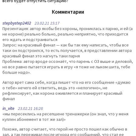
всего будет отпустить ситуацию?
Комментарии
stepbystep2402
23.02.21 15:17
Презентация: автор якобы без короны, прониклась к парню, и ей (а
не короне) реально больно, реально неприятно, что приходится
его ждать и подстраиваться
Запрос: на красивый финал — как бы так ему написать, чтобы все
таки он подстроился, то есть получается, в представлении автора
красивый финал это нагнуть таки парня
Проблема: автор вроде осознаёт, что парень с ОЗ выше и деловой,
но все равно пытается играть в игру «я тоже не лыком шита, тебе
больше надо».
Автор врет сама себе, когда пишет что на его сообщение «думаю
о тебе» нечего ей ответить, ведь это «нелогично», не
рефлексирует, как корона оживляется и планирует красивый
финал
in_vite
23.02.21 16:28
«мы пересеклись на ресепшене тренажерки (он знал, что у меня
куплен абонемент в тот же зал)»
Похоже, автор считает, что герой не просто пошел как обычно в
зал, а так переживал после игнора его сообщений, что стал ее