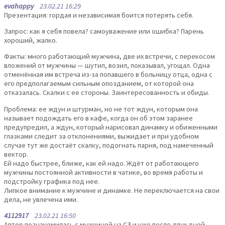
evahappy
23.02.21 16:29
Презентация: гордая и независимая боится потерять себя.
Запрос: как я себя повела? самоуважение или ошибка? Парень
хороший, жалко.
Факты: много работающий мужчина, две их встречи, с перекосом
вложений от мужчины — шутил, возил, показывал, угощал. Одна
отменённая им встреча из-за попавшего в больницу отца, одна с
его предполагаемым сильным опозданием, от которой она
отказалась. Скалки с ее стороны. Заинтересованность и обиды.
Проблема: ее ждун и штурман, но не тот ждун, которым она
называет подождать его в кафе, когда он об этом заранее
предупредил, а ждун, который нарисовал динамку и обиженными
глазками следит за отклонениями, выжидает и при удобном
случае тут же достаёт скалку, подогнать парня, под намеченный
вектор.
Ей надо быстрее, ближе, как ей надо. Ждёт от работающего
мужчины постоянной активности в чатике, во время работы и
подстройку графика под нее.
Липкое внимание к мужчине и динамке. Не переключается на свои
дела, не увлечена ими.
4112917
23.02.21 16:50
Автор познакомилась с мужчиной на СЗ и уже после двух дней