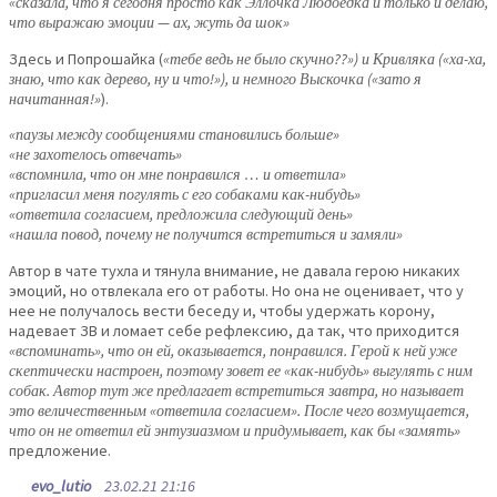
«сказала, что я сегодня просто как Эллочка Людоедка и только и делаю,
что выражаю эмоции — ах, жуть да шок»
Здесь и Попрошайка (
«тебе ведь не было скучно??») и Кривляка («ха-ха,
знаю, что как дерево, ну и что!»), и немного Выскочка («зато я
начитанная!»
).
«паузы между сообщениями становились больше»
«не захотелось отвечать»
«вспомнила, что он мне понравился … и ответила»
«пригласил меня погулять с его собаками как-нибудь»
«ответила согласием, предложила следующий день»
«нашла повод, почему не получится встретиться и замяли»
Автор в чате тухла и тянула внимание, не давала герою никаких
эмоций, но отвлекала его от работы. Но она не оценивает, что у
нее не получалось вести беседу и, чтобы удержать корону,
надевает ЗВ и ломает себе рефлексию, да так, что приходится
«вспоминать», что он ей, оказывается, понравился. Герой к ней уже
скептически настроен, поэтому зовет ее «как-нибудь» выгулять с ним
собак. Автор тут же предлагает встретиться завтра, но называет
это величественным «ответила согласием». После чего возмущается,
что он не ответил ей энтузиазмом и придумывает, как бы «замять»
предложение.
evo_lutio
23.02.21 21:16