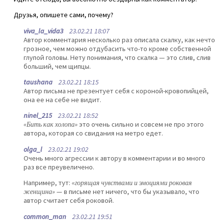
Друзья, опишете сами, почему?
viva_la_vida3
23.02.21 18:07
Автор комментария несколько раз описала скалку, как нечто
грозное, чем можно отдубасить что-то кроме собственной
глупой головы. Нету понимания, что скалка — это слив, слив
больший, чем щипцы.
taushana
23.02.21 18:15
Автор письма не презентует себя с короной-кровопийцей,
она ее на себе не видит.
ninel_215
23.02.21 18:52
«Бить как холопа»
это очень сильно и совсем не про этого
автора, которая со свидания на метро едет.
olga_l
23.02.21 19:02
Очень много агрессии к автору в комментарии и во много
раз все преувеличено.
Например, тут:
«горящая чувствами и эмоциями роковая
женщина»
— в письме нет ничего, что бы указывало, что
автор считает себя роковой.
common_man
23.02.21 19:51