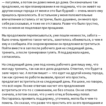
— погуляли, а потом он довез меня до дома. Он изначально так
предложил, но при планировании я не подумала, что он живёт на
другом конце города от меня и это был будний — очень много ему
пришлось проколесить. В остальном у меня положительные
впечатления остались от встречи, было душевно, он много про
себя рассказывал, я тоже не отставала. Разве что было грустно,
что он меня не поцеловал при прощании.
Мы продолжили переписываться, уже пошли нежности, забота —
было очень приятно такое читать, захотелось обниматься, о чем я
ему и сообщила. И в скором времени он предложил встретиться.
Пойти вместе в зал после рабочего дня на следующий день,
тренить, а после тренировки гулять. Я поддержала идею,
согласилась.
На следующий день уже под конец рабочего дня пишу ему, что
мол иду тренить, так как все дела доделала. Ответил, что будет в
зале через час. А потом пишет — что едет на другой конец города,
так как срочно по работе вызвали, просит его простить,
предлагает встретиться на следующий день. Я в шоке, но говорю,
что всё норм. Позже отвечаю насчет его предложения
встретиться что-то с сомнением, но без отказа. Он не ответил
сначала, а потом сказал, что у него отец в больницу попал.
Постаралась проявить поддержку, уточнила, могла бы я чем-то
помочь. Он сказал, что разве что простить его за его пропадания и