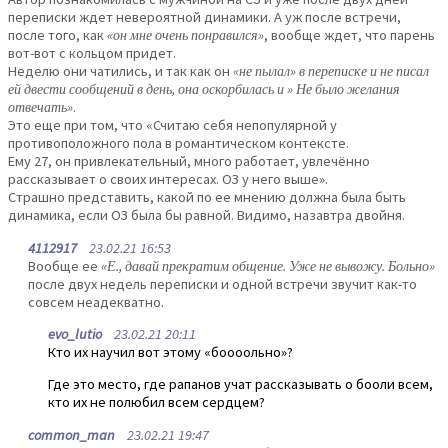
переписки ждет невероятной динамики. А уж после встречи,
после того, как
«он мне очень понравился»
, вообще ждет, что парень
вот-вот с кольцом придет.
Неделю они чатились, и так как он
«не пылал» в переписке и не писал
ей двести сообщений в день, она оскорбилась и » Не было желания
отвечать»
.
Это еще при том, что «Считаю себя непопулярной у
противоположного пола в романтическом контексте.
Ему 27, он привлекательный, много работает, увлечённо
рассказывает о своих интересах. ОЗ у него выше».
Страшно представить, какой по ее мнению должна была быть
динамика, если ОЗ была бы равной. Видимо, назавтра двойня.
4112917
23.02.21 16:53
Вообще ее
«Е., давай прекратим общение. Уже не вывожу. Больно»
после двух недель переписки и одной встречи звучит как-то
совсем неадекватно.
evo_lutio
23.02.21 20:11
Кто их научил вот этому «боооольно»?
Где это место, где рапанов учат рассказывать о бооли всем,
кто их не полюбил всем сердцем?
common_man
23.02.21 19:47