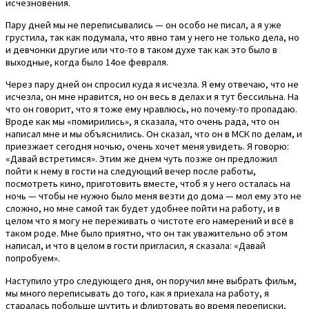
исчезновения.
Пару дней мы не переписывались — он особо не писал, а я уже
грустила, так как подумала, что явно там у него не только дела, но
и девчонки другие или что-то в таком духе так как это было в
выходные, когда было 14ое февраля.
Через пару дней он спросил куда я исчезла. Я ему отвечаю, что не
исчезла, он мне нравится, но он весь в делах и я тут бессильна. На
что он говорит, что я тоже ему нравлюсь, но почему-то пропадаю.
Вроде как мы «помирились», я сказала, что очень рада, что он
написал мне и мы объяснились. Он сказал, что он в МСК по делам, и
приезжает сегодня ночью, очень хочет меня увидеть. Я говорю:
«Давай встретимся». Этим же днем чуть позже он предложил
пойти к нему в гости на следующий вечер после работы,
посмотреть кино, приготовить вместе, чтоб я у него осталась на
ночь — чтобы не нужно было меня везти до дома — мол ему это не
сложно, но мне самой так будет удобнее пойти на работу, и в
целом что я могу не переживать о чистоте его намерений и всё в
таком роде. Мне было приятно, что он так уважительно об этом
написал, и что в целом в гости пригласил, я сказала: «Давай
попробуем».
Наступило утро следующего дня, он поручил мне выбрать фильм,
мы много переписывать до того, как я приехала на работу, я
старалась побольше шутить и флиртовать во время переписки,