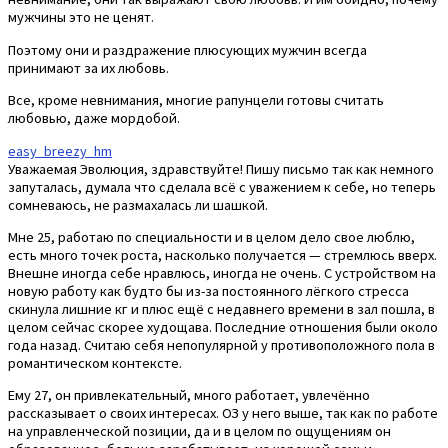
мужчины это не ценят.
Поэтому они и раздражение плюсующих мужчин всегда
принимают за их любовь.
Все, кроме невнимания, многие рапунцели готовы считать
любовью, даже мордобой.
easy_breezy_hm
Уважаемая Эволюция, здравствуйте! Пишу письмо так как немного
запуталась, думала что сделала всё с уважением к себе, но теперь
сомневаюсь, не размахалась ли шашкой.
Мне 25, работаю по специальности и в целом дело свое люблю,
есть много точек роста, насколько получается — стремлюсь вверх.
Внешне иногда себе нравлюсь, иногда не очень. С устройством на
новую работу как будто бы из-за постоянного лёгкого стресса
скинула лишние кг и плюс ещё с недавнего времени в зал пошла, в
целом сейчас скорее худощава. Последние отношения были около
года назад. Считаю себя непопулярной у противоположного пола в
романтическом контексте.
Ему 27, он привлекательный, много работает, увлечённо
рассказывает о своих интересах. ОЗ у него выше, так как по работе
на управленческой позиции, да и в целом по ощущениям он