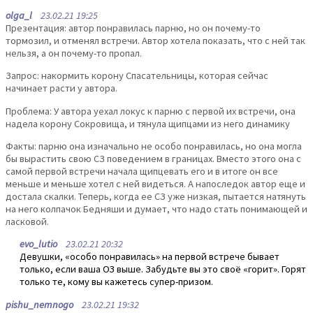
olga_l
23.02.21 19:25
Презентация: автор понравилась парню, но он почему-то
тормозил, и отменял встречи. Автор хотела показать, что с ней так
нельзя, а он почему-то пропал.
Запрос: накормить корону Спасательницы, которая сейчас
начинает расти у автора.
Проблема: У автора уехал локус к парню с первой их встречи, она
надела корону Сокровища, и тянула щипцами из него динамику
Факты: парню она изначально не особо понравилась, но она могла
бы вырастить свою СЗ поведением в границах. Вместо этого она с
самой первой встречи начала щипцевать его и в итоге он все
меньше и меньше хотел с ней видеться. А напоследок автор еще и
достала скалки. Теперь, когда ее СЗ уже низкая, пытается натянуть
на него колпачок Бедняши и думает, что надо стать понимающей и
ласковой.
evo_lutio
23.02.21 20:32
Девушки, «особо понравилась» на первой встрече бывает
только, если ваша ОЗ выше. Забудьте вы это своё «горит». Горят
только те, кому вы кажетесь супер-призом.
pishu_nemnogo
23.02.21 19:32