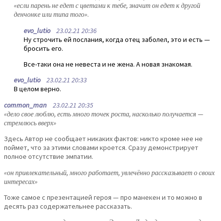
«если парень не едет с цветами к тебе, значит он едет к другой
денчонке или типа того»
.
evo_lutio
23.02.21 20:36
Ну строчить ей послания, когда отец заболел, это и есть —
бросить его.
Все-таки она не невеста и не жена. А новая знакомая.
evo_lutio
23.02.21 20:33
В целом верно.
common_man
23.02.21 20:35
«дело свое люблю, есть много точек роста, насколько получается —
стремлюсь вверх»
Здесь Автор не сообщает никаких фактов: никто кроме нее не
поймет, что за этими словами кроется. Сразу демонстрирует
полное отсутствие эмпатии.
«он привлекательный, много работает, увлечённо рассказывает о своих
интересах»
Тоже самое с презентацией героя — про манекен и то можно в
десять раз содержательнее рассказать.