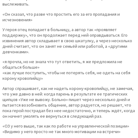
выслеживать.
«Он сказал, что разве что простить его за его пропадания и
исчезновения»
У героя отец попадает в больницу, а автор так «проявляет
поддержку», что он продолжает перед ней оправдываться. Его
извинения автор складывает в свою шкатулку, а через несколько
дней считает, что он занят не семьёй или работой, а «другими
девчонками».
«я прочла, но не знала что тут ответить, я же предложила не
общаться больше»
«как лучше поступить, чтобы не потерять себя, не одеть на себя
корону кровопийцу»
Автор спрашивает, как не надеть корону-кровопийцу, не замечая,
что уже давно в ней: когда парень в результате ее трагических
щипцов «Уже не вывожу. Больно» пишет через несколько дней и
пытается возобновить общение, автор радуется, но решает, что
пока герой пострадал без нее недостаточно, и теперь ждёт, когда
он начнет умолять ее вернуться в следующий раз.
«ОЗ у него выше, так как по работе на управленческой позиции»
«Видимо у него просто не так много мотивации на встречи»