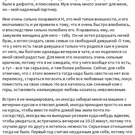
были в дефолте, я плюсовала. Муж очень много значит для меня,
он – мой надежный партнер.
Мне очень сильно понравился Н, это мой типаж внешности, и его
молчаливость и ум привели к тому, что я очень быстро влюбилась,
и впоследствии сильно полюбила его. Я нравилась ему, но
замужняя женщина для него – табу. Он не хотел разрушать ничей
брак, а хотел создать свою семью со свободной девушкой. О том,
что у него есть такая девушка и только-что родился сын я узнала
от него, мы болтали однажды вечером в чате, и он поделился со
мной своей радостью. Для меня это оказалось очень сильным
крючком, потому что я не ожидала, что у него вообще кто-то есть,
а тут – все так серьезно, и тем более ребенок. Сейчас для себя
отмечаю, что с этого момента тогда надо было свести на нет всю
переписку, стараться погасить в себе все любовные чувства, локус
поместить на свою семью. Но все катилось как снежный ком с
горы, остановить нахлынувшую любовь казалось невозможным.
Встреч я не инициировала, он иногда забирал меня на машине с
вечерних курсов и отвозил домой, иногда приходил просто ко мне
на курсы, чтобы вместе пойти домой (мы жили почти по-
соседству), иногда мы на выходных уезжали куда-нибудь вдвоем,
чтобы увидеться, встречались вечером на 10-15 минут, потому что
скучали друг по другу и хотелось нежности. Серьезных отношений
тогда не было. Первый год считаю неудачным для себя, потому что