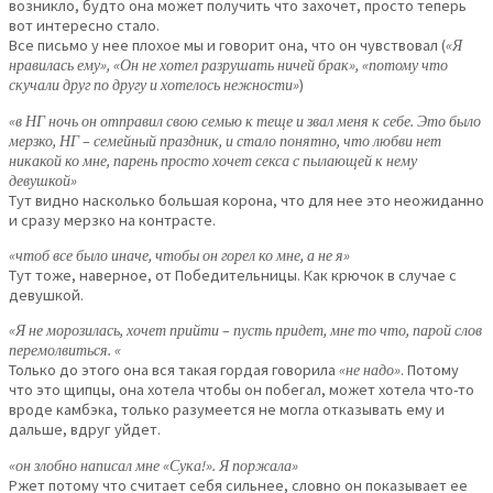
возникло, будто она может получить что захочет, просто теперь
вот интересно стало.
Все письмо у нее плохое мы и говорит она, что он чувствовал (
«Я
нравилась ему», «Он не хотел разрушать ничей брак», «потому что
скучали друг по другу и хотелось нежности»
)
«в НГ ночь он отправил свою семью к теще и звал меня к себе. Это было
мерзко, НГ – семейный праздник, и стало понятно, что любви нет
никакой ко мне, парень просто хочет секса с пылающей к нему
девушкой»
Тут видно насколько большая корона, что для нее это неожиданно
и сразу мерзко на контрасте.
«чтоб все было иначе, чтобы он горел ко мне, а не я»
Тут тоже, наверное, от Победительницы. Как крючок в случае с
девушкой.
«Я не морозилась, хочет прийти – пусть придет, мне то что, парой слов
перемолвиться. «
Только до этого она вся такая гордая говорила
«не надо»
. Потому
что это щипцы, она хотела чтобы он побегал, может хотела что-то
вроде камбэка, только разумеется не могла отказывать ему и
дальше, вдруг уйдет.
«он злобно написал мне «Сука!». Я поржала»
Ржет потому что считает себя сильнее, словно он показывает ее