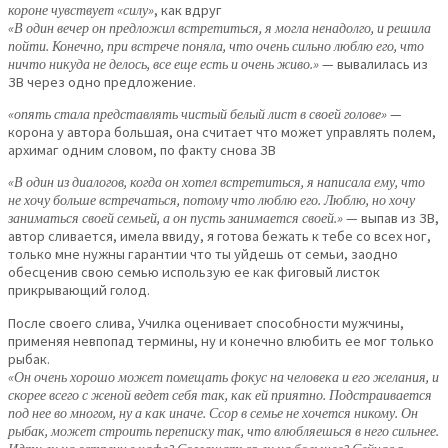
короне чувствует «силу»
, как вдруг
«В один вечер он предложил встретиться, я могла ненадолго, и решила
пойти. Конечно, при встрече поняла, что очень сильно люблю его, что
ничто никуда не делось, все еще есть и очень живо.»
— вывалилась из
ЗВ через одно предложение.
«опять стала представлять чистый белый лист в своей голове»
—
корона у автора большая, она считает что может управлять полем,
архимаг одним словом, по факту снова ЗВ
«В один из диалогов, когда он хотел встретиться, я написала ему, что
не хочу больше встречаться, потому что люблю его. Люблю, но хочу
заниматься своей семьей, а он пусть занимается своей.»
— выпав из ЗВ,
автор сливается, имела ввиду, я готова бежать к тебе со всех ног,
только мне нужны гарантии что ты уйдешь от семьи, заодно
обесценив свою семью использую ее как фиговый листок
прикрывающий голод.
После своего слива, Училка оценивает способности мужчины,
применяя невпопад термины, ну и конечно влюбить ее мог только
рыбак.
«Он очень хорошо может помещать фокус на человека и его желания, и
скорее всего с женой ведет себя так, как ей приятно. Подстраивается
под нее во многом, ну а как иначе. Ссор в семье не хочется никому. Он
рыбак, может строить переписку так, что влюбляешься в него сильнее.