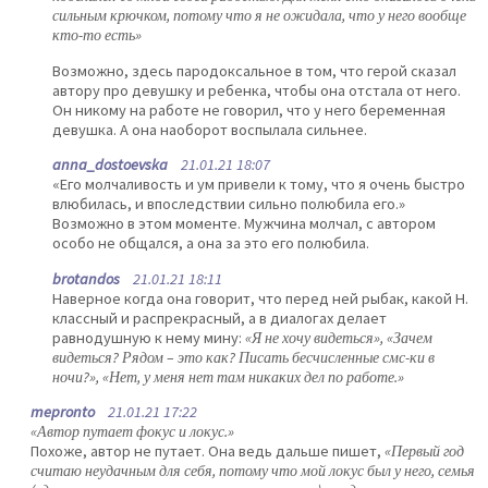
сильным крючком, потому что я не ожидала, что у него вообще
кто-то есть»
Возможно, здесь пародоксальное в том, что герой сказал
автору про девушку и ребенка, чтобы она отстала от него.
Он никому на работе не говорил, что у него беременная
девушка. А она наоборот воспылала сильнее.
anna_dostoevska
21.01.21 18:07
«Его молчаливость и ум привели к тому, что я очень быстро
влюбилась, и впоследствии сильно полюбила его.»
Возможно в этом моменте. Мужчина молчал, с автором
особо не общался, а она за это его полюбила.
brotandos
21.01.21 18:11
Наверное когда она говорит, что перед ней рыбак, какой Н.
классный и распрекрасный, а в диалогах делает
равнодушную к нему мину:
«Я не хочу видеться», «Зачем
видеться? Рядом – это как? Писать бесчисленные смс-ки в
ночи?», «Нет, у меня нет там никаких дел по работе.»
mepronto
21.01.21 17:22
«Автор путает фокус и локус.»
Похоже, автор не путает. Она ведь дальше пишет,
«Первый год
считаю неудачным для себя, потому что мой локус был у него, семья