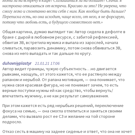
Идти ли на встречу в кафе? Соглашаться ли на большее? Сейчас я
настроена отказаться от встречи. Красиво ли это? Не уверена, что
смогу легко и спонтанно вести себя с ним. Как вообще быть дальше?
Переписка есть, но она исходит, чаще всего, от него, я не форсирую,
потому что любовь есть, а будущего совместного нет.»
Общая картина, думаю выглядит так: Автор сидела в дефолте в
браке с дырой в любовном ресурсе, с забитой рефлексией,
обвитая ЗВ, встретила мужика и выпала из зарослей, начала
сливаться, паравозить динамику, потом снова обвиваться ЗВ,
снова из него выпадать и так дальше по кругу.
duhovniyplastyr
21.01.21 17:06
Автор видит границы, чужую субъектность…но двигается
рывками, наощупь, от этого кажется, что ее растянуло между
рапаном и нерыбой. От рапана мотивация, — она понимает, что
нужна своя красивая фигура, но не понимает зачем, то есть
верные поступки нужны ей как средство, чтобы вернуть/
впечатлить мужчину, а не как результат самоуважения.
При этом кажется есть ряд нерыбьих решений, переключение
фокуса на семью, — она смогла отлепиться и заняться своими
делами, что вызвало рост ее СЗ и желание на той стороне
подросло.
Отказ сесть в машину на заднее сиденье и ответ, что она не хочет