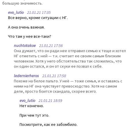
большую значимость.
evo_lutio
21.01.21 17:35
Все верно, кроме ситуации с НГ.
А она очень важная.
Что там у нее все-таки?
nuchtotakoe
21.01.21 17:56
Она думает, что он ради нее отправил семью к теще и хотел
НГ отметить с ней — т.к. считает ее своим самым близким
человеком. Хотя у него обстоятельства так сложились, что
он один остался, и он от скуки ее позвал к себе.
ledernierheros
21.01.21 17:58
Похоже на белое пальто. У неё — тоже семья, и оставаясь с
ними на НГ она чувствует превосходство. Хотя на самом
деле, просто боится скандала, скорее всего.
evo_lutio
21.01.21 18:59
Нет конечно.
При чем тут это.
Посмотрите, как ее забомбило.