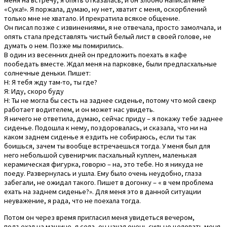
меня на встречу, я опять отказалась, и он злобно написал мне
«Сука!». Я поржала, думаю, ну нет, хватит с меня, оскорблений
только мне не хватало. И прекратила всякое общение.
Он писал позже с извинениями, я не отвечала, просто замолчала, и
опять стала представлять чистый белый лист в своей голове, не
думать о нем. Позже мы помирились.
В один из весенних дней он предложить поехать в кафе
пообедать вместе. Ждал меня на парковке, были предпасхальные
солнечные деньки. Пишет:
Н: Я тебя жду там-то, ты где?
Я: Иду, скоро буду
Н: Ты не могла бы сесть на заднее сиденье, потому что мой свекр
работает водителем, и он может нас увидеть.
Я ничего не ответила, думаю, сейчас приду – я покажу тебе заднее
сиденье. Подошла к нему, поздоровалась, и сказала, что ни на
каком заднем сиденье я ездить не собираюсь, если ты так
боишься, зачем ты вообще встречаешься тогда. У меня был для
него небольшой сувенирчик пасхальный куплен, маленькая
керамическая фигурка, говорю – на, это тебе. Но я никуда не
поеду. Развернулась и ушла. Ему было очень неудобно, глаза
забегали, не ожидал такого. Пишет в догонку – « в чем проблема
ехать на заднем сиденье?». Для меня это в данной ситуации
неуважение, я рада, что не поехала тогда.
Потом он через время пригласил меня увидеться вечером,
подъехал на машине, я села, он начал очень сильно целовать меня,