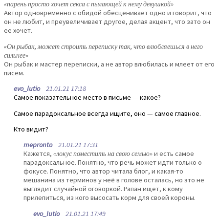
«парень просто хочет секса с пылающей к нему девушкой»
Автор одновременно с обидой обесценивает одно и говорит, что
он не любит, и преувеличивает другое, делая акцент, что зато он
ее хочет.
«Он рыбак, может строить переписку так, что влюбляешься в него
сильнее»
Он рыбак и мастер переписки, а не автор влюбилась и млеет от его
писем.
evo_lutio
21.01.21 17:18
Самое показательное место в письме — какое?
Самое парадоксальное всегда ищите, оно — самое главное.
Кто видит?
mepronto
21.01.21 17:31
Кажется,
«локус поместить на свою семью»
и есть самое
парадоксальное. Понятно, что речь может идти только о
фокусе. Понятно, что автор читала блог, и какая-то
мешанина из терминов у неё в голове осталась, но это не
выглядит случайной оговоркой. Рапан ищет, к кому
прилепиться, из кого высосать корм для своей короны.
evo_lutio
21.01.21 17:49