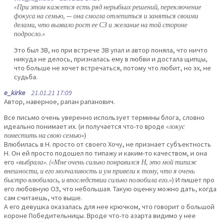
«При этом кажется есть ряд нерыбьих решений, переключение
фокуса на семью, — она смогла отлепиться и заняться своими
делами, что вызвало рост ее СЗ и желание на той стороне
подросло.»
Это был ЗВ, но при встрече ЗВ упал и автор поняла, что ничто
никуда не делось, призналась ему в любви и достала щипцы,
что больше не хочет встречаться, потому что любит, но эх, не
судьба.
e_kirke
21.01.21 17:09
Автор, наверное, рапан рапанович.
Все письмо очень уверенно использует термины блога, словно
идеально понимает их. (и получается что-то вроде
«локус
поместить на свою семью»
)
Влюбилась в Н. просто от своего Хочу, не признает субъектность
Н. Он ей просто подошел по типажу и каким-то качеством, и она
его
«выбрала». («Мне очень сильно понравился Н, это мой типаж
внешности, и его молчаливость и ум привели к тому, что я очень
быстро влюбилась, и впоследствии сильно полюбила его.»
) И пишет про
его любовную ОЗ, что небольшая. Такую оценку можно дать, когда
сам считаешь, что выше.
А его девушка оказалась для нее крючком, что говорит о большой
короне Победительницы. Вроде что-то азарта видимо у нее