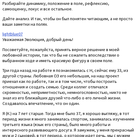
Разбирайте динамику, положение в поле, рефлексию,
самооценку, локус и все остальное.
Дайте анализ. И так, чтобы он был понятен читающим, а не просто
ваши заметки на полях.
lightblue07
Уважаемая Эволюция, добрый день!
Посоветуйте, пожалуйста, принять верное решение в моей
любовной истории, так что бы не сожалеть впоследствии о
выбранном ходе и иметь красивую фигуру в своем поле.
Три года назад на работе я познакомилась с Н, сейчас ему 33, из
другой страны. Любовная ОЗ его небольшая, на наш проект
приехал как по работе, так и в том числе, чтобы построить
отношения и создать семью. Среди коллег отличался
скромностью, неприметностью, немногословностью, никто не
знал из его ближайших друзей что-либо о его личной жизни.
Создавалось впечатление, что он один.
Я (К.) на 7 лет старше. Тогда мне было 37, я хорошо выгляжу, в тот
период жизни я много занималась спортом, занималась изучением
третьего языка (язык его страны), было много работы и
интересного развивающего досуга. Я замужем, у меня прекрасный
муж и 2 сыновей, в тот период, о котором идет речь, мы с мужем