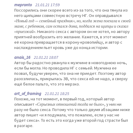
mepronto
21.01.21 17:59
Поссорились они скорее всего из-за того, что она тянула из
него щипцами совместную встречу НГ. Он оправдывался
«Новый год — семейный праздник», но, когда жена поехала к своей
маме, с ребенком, сам остался дома, поддался на щипцы и сказал
«приезжай»
. Никакого секса с автором он не хотел, но автору
приятней вообразить его желание. Кажется, в этот момент
её корона превращается в корону-кровопийцу, и автор с
наслаждением пьет кровь уже до конца истории.
anais_16
21.01.21 18:07
Автор бы радостно рванула к мужчине в новогоднюю ночь,
если бы могла. Но проводила НГ с семьей. Мужчина ее
позвал, будучи уверен, что она не приедет. Поэтому автор
разозлилась, прикрылась ЗВ, что секса ей не надо, а сверху
ещё белое пальто, что это мерзко.
art_of_framing
21.01.21 18:25
Похоже, на тот момент, в первый год, который автор
описывает
«Серьезных отношений тогда не было»
, у них ни
разу не было секса. Потому что только двумя абзацами ниже
автор пишет «и я подумала, что пожалею, если у нас не
будет секса». То есть это когда уже второй год страсти был
в разгаре.