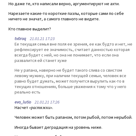
Но даже те, кто написали верно, аргументируют не ахти.
Нарезаете какие-то короткие пазлы, которые сами по себе
ничего не значат, а самого главного не видите.
Кто главное выделит?
tv0roq
21.01.21 17:23
Ее текущая семья вне поля ее зрения, ее как будто и нет, не
рефлексирует ее значимость, считает данностью которая
всегда будет с ней, но она не понимает, что если она
развалится ей станет хуже
Не у рапана, наверно не будет такого слива со свистом
левому мужику, при наличии текущей семьи, человек все
равно будет думать, может получится вырулить как-то в
текущих отношениях, больше уважения к тому что у него
реально есть
evo_lutio
21.01.21 17:26
Насчет
«растяжки»
.
Человек может быть рапаном, потом рыбой, потом нерыбой.
Иногда бывает деградация на уровень ниже.