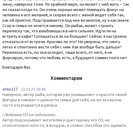
жену, наверное тоже. По крайней мере, он может с ней жить – так
он сказал когда-то. Он очень хорошо может помещать фокус на
человека и его желания, и скорее всего с женой ведет себя так,
как ей приятно. Подстраивается под нее во многом, ну а как иначе.
Ссор в семье не хочется никому. Он рыбак, может строить
переписку так, что влюбляешься в него сильнее. Идти ли на
встречу в кафе? Соглашаться ли на большее? Сейчас я настроена
отказаться от встречи. Красиво ли это? Не уверена, что смогу
легко и спонтанно вести себя с ним. Как вообще быть дальше?
Переписка есть, но она исходит, чаще всего, от него, я не
форсирую, потому что любовь есть, а будущего совместного нет.
Благодарю Вас.
Комментарии
arisu117
21.01.21 16:48
Наверное, автор рыба, которая уже размышляет о красоте своей
фигуры и говорит о ценности семьи для себя, но из-за короны
часто откатывается в рапана.
«Любовная ОЗ его небольшая»
Автор подсказывает читателям и дает оценку его ОЗ, не
относительно кого-то, в воздухе, и словно способна это оценить.