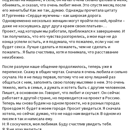
обнимать, и сказал, что очень любит меня. Это спустя месяц после
его женитьбы! Как же так, думаю. Однажды прочитала цитату
И.Тургенева «Сердце мужчины – как широкая дорога.
Одновременно несколько женщин могут пройти по ней, пройти –
даже не коснувшись друг друга краем своих платьев»…
Проект, над которым мы работали, приближался к завершению. И
так получилась, что его чувства разгорелись, а мои еще не до
конца успели остыть, и я подумала, что пожалею, если у нас не
будет секса. Лучше сделать и пожалеть, чем не сделать и
пожалеть.. Я была счастлива, хотя и понимала, что расставание
неизбежно.
После разлуки наше общение продолжилось, теперь уже в
переписке. Скажу в общих чертах. Сначала я очень любила и сильно
скучала. Но я не пишу первая, потому что не хочу лишний раз
общаться с ним, заполнять свою голову мыслями о нем. Это очень
тяжело, жить в семье, а думать и хотеть быть с другим человеком.
Пишет, в основном он. Говорит, что любит и скучает. Он сейчас
работает в другой стране, но переводится на проект в Россию.
Теперь мы снова будем на одном проекте, но в разных городах.
Проездом Н. будет в моем городе. Просит увидеться. Я сначала
хотела, но сейчас думаю, что не надо нам видеться. В одном из
писем я так и написала ему.
Н: Я соскучился, моя любимая. Буду счастлив увидеть тебя.
Я: Я не хочу видеться.