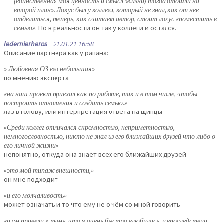
(единственная моя ценность и смысл жизни) тогда отошли на
второй план». Локус был у коллеги, который не знал, как от нее
отделаться, теперь, как считает автор, стоит локус «поместить в
семью»
. Но в реальности он так у коллеги и остался.
ledernierheros
21.01.21 16:58
Описание партнёра как у рапана:
» Любовная ОЗ его небольшая»
по мнению эксперта
«на наш проект приехал как по работе, так и в том числе, чтобы
построить отношения и создать семью.»
лаз в голову, или интерпретация ответа на щипцы
«Среди коллег отличался скромностью, неприметностью,
немногословностью, никто не знал из его ближайших друзей что-либо о
его личной жизни»
непонятно, откуда она знает всех его ближайших друзей
«это мой типаж внешности,»
он мне подходит
«и его молчаливость»
может означать и то что ему не о чём со мной говорить
«и ум привели к тому, что я очень быстро влюбилась, и впоследствии