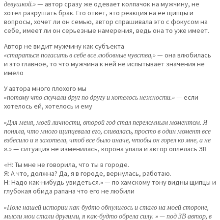
девушкой.»
— автор сразу же одевает колпачок на мужчину, не
хотел разрушать брак. Его ответ, это реакция на ее щипцы и
вопросы, хочет ли он семью, автор спрашивала это с фокусом на
себе, имеет ли он серьезные намерения, ведь она то уже имеет.
Автор не видит мужчину как субъекта
«стараться погасить в себе все любовные чувства,»
— она влюбилась
и это главное, то что мужчина к ней не испытывает значения не
имело
У автора много плохого мы
«потому что скучали друг по другу и хотелось нежности.»
— если
хотелось ей, хотелось и ему
«Для меня, моей личности, второй год стал переломным моментом. Я
поняла, что много щипцевала его, сливалась, просто в один момент все
взбесило и я захотела, чтоб все было иначе, чтобы он горел ко мне, а не
я.»
— ситуация не изменилась, корона упала и автор оплелась ЗВ
«Н: Ты мне не говорила, что ты в городе.
Я: А что, должна? Да, я в городе, вернулась, работаю.
Н: Надо как-нибудь увидеться.» — по хамскому тону видны щипцы и
глубокая обида рапана что его не любили
«Поле нашей истории как-будто обнулилось и стало на моей стороне,
мысли мои стали другими, я как-будто обрела силу. » — под ЗВ автор, в