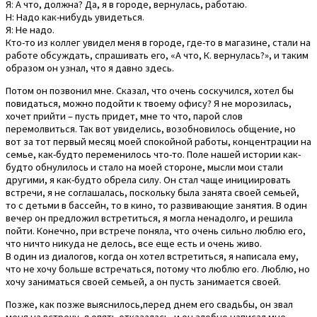
Я: А что, должна? Да, я в городе, вернулась, работаю.
Н: Надо как-нибудь увидеться.
Я: Не надо.
Кто-то из коллег увидел меня в городе, где-то в магазине, стали на
работе обсуждать, спрашивать его, «А что, К. вернулась?», и таким
образом он узнал, что я давно здесь.
Потом он позвонил мне. Сказал, что очень соскучился, хотел бы
повидаться, можно подойти к твоему офису? Я не морозилась,
хочет прийти – пусть придет, мне то что, парой слов
перемолвиться. Так вот увиделись, возобновилось общение, но
вот за тот первый месяц моей спокойной работы, концентрации на
семье, как-будто переменилось что-то. Поле нашей истории как-
будто обнулилось и стало на моей стороне, мысли мои стали
другими, я как-будто обрела силу. Он стал чаще инициировать
встречи, я не соглашалась, поскольку была занята своей семьей,
то с детьми в бассейн, то в кино, то развивающие занятия. В один
вечер он предложил встретиться, я могла ненадолго, и решила
пойти. Конечно, при встрече поняла, что очень сильно люблю его,
что ничто никуда не делось, все еще есть и очень живо.
В один из диалогов, когда он хотел встретиться, я написала ему,
что не хочу больше встречаться, потому что люблю его. Люблю, но
хочу заниматься своей семьей, а он пусть занимается своей.
Позже, как позже выяснилось,перед днем его свадьбы, он звал