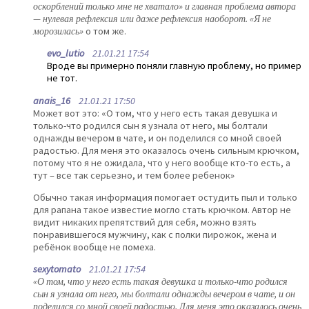
оскорблений только мне не хватало» и главная проблема автора
— нулевая рефлексия или даже рефлексия наоборот. «Я не
морозилась»
о том же.
evo_lutio
21.01.21 17:54
Вроде вы примерно поняли главную проблему, но пример
не тот.
anais_16
21.01.21 17:50
Может вот это: «О том, что у него есть такая девушка и
только-что родился сын я узнала от него, мы болтали
однажды вечером в чате, и он поделился со мной своей
радостью. Для меня это оказалось очень сильным крючком,
потому что я не ожидала, что у него вообще кто-то есть, а
тут – все так серьезно, и тем более ребенок»
Обычно такая информация помогает остудить пыл и только
для рапана такое известие могло стать крючком. Автор не
видит никаких препятствий для себя, можно взять
понравившегося мужчину, как с полки пирожок, жена и
ребёнок вообще не помеха.
sexytomato
21.01.21 17:54
«О том, что у него есть такая девушка и только-что родился
сын я узнала от него, мы болтали однажды вечером в чате, и он
поделился со мной своей радостью. Для меня это оказалось очень