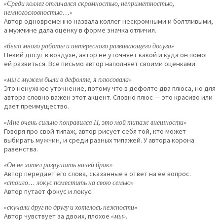
«Среди коллег отличался скромностью, неприметностью,
немногословностью…»
Автор одновременно назвала коллег нескромными и болтливыми,
а мужчине дала оценку в форме значка отличия.
«было много работы и интересного развивающего досуга»
Некий досуг в воздухе, автор не уточняет какой и куда он помог
ей развиться. Все письмо автор наполняет своими оценками.
«мы с мужем были в дефолте, я плюсовала»
Это ненужное уточнение, потому что в дефолте два плюса, но для
автора словно важен этот акцент. Словно плюс — это красиво или
дает преимущество.
«Мне очень сильно понравился Н, это мой типаж внешности»
Говоря про свой типаж, автор рисует себя той, кто может
выбирать мужчин, и среди разных типажей. У автора корона
равенства.
«Он не хотел разрушать ничей брак»
Автор передает его слова, сказанные в ответ на ее вопрос.
«стоило… локус поместить на свою семью»
Автор путает фокус и локус.
«скучали друг по другу и хотелось нежности»
Автор чувствует за двоих, плохое
«мы»
.