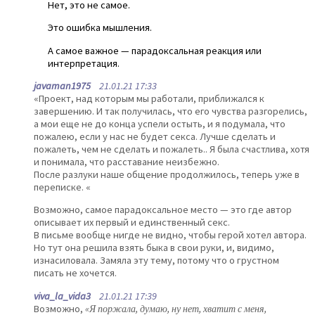
Нет, это не самое.
Это ошибка мышления.
А самое важное — парадоксальная реакция или
интерпретация.
javaman1975
21.01.21 17:33
«Проект, над которым мы работали, приближался к
завершению. И так получилась, что его чувства разгорелись,
а мои еще не до конца успели остыть, и я подумала, что
пожалею, если у нас не будет секса. Лучше сделать и
пожалеть, чем не сделать и пожалеть.. Я была счастлива, хотя
и понимала, что расставание неизбежно.
После разлуки наше общение продолжилось, теперь уже в
переписке. «
Возможно, самое парадоксальное место — это где автор
описывает их первый и единственный секс.
В письме вообще нигде не видно, чтобы герой хотел автора.
Но тут она решила взять быка в свои руки, и, видимо,
изнасиловала. Замяла эту тему, потому что о грустном
писать не хочется.
viva_la_vida3
21.01.21 17:39
Возможно,
«Я поржала, думаю, ну нет, хватит с меня,