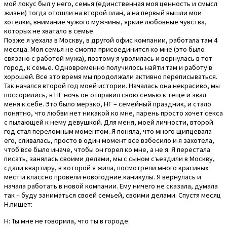
мой локус был у него, семья (единственная моя ценность и смысл
жизни) тогда отошли на второй план, а на первый вышли мои
хотелки, внимание чужого мужчины, яркие любовные чувства,
которых не хватало в семье.
Позже я уехала в Москву, в другой офис компании, работала там 4
месяца. Моя семья не смогла присоединится ко мне (это было
связано с работой мужа), поэтому я уволилась и вернулась в тот
город, к семье. Одновременно получилось найти там и работу в
хорошей. Все это время мы продолжали активно переписываться.
Так начался второй год моей истории. Началась она некрасиво, мы
поссорились, в НГ ночь он отправил свою семью к теще и звал
меня к себе. Это было мерзко, НГ – семейный праздник, и стало
понятно, что любви нет никакой ко мне, парень просто хочет секса
с пылающей к нему девушкой. Для меня, моей личности, второй
год стал переломным моментом. Я поняла, что много щипцевала
его, сливалась, просто в один момент все взбесило и я захотела,
чтоб все было иначе, чтобы он горел ко мне, а не я. Я перестала
писать, занялась своими делами, мы с сыном съездили в Москву,
сдали квартиру, в которой я жила, посмотрели много красивых
мест и классно провели новогодние каникулы. Я вернулась и
начала работать в новой компании. Ему ничего не сказала, думала
так – буду заниматься своей семьей, своими делами. Спустя месяц
Н.пишет:
Н: Ты мне не говорила, что ты в городе.