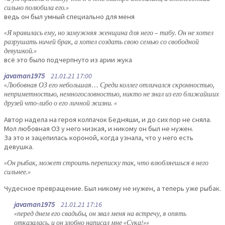
сильно полюбила его.»
ведь он был умный специально для меня
«Я нравилась ему, но замужняя женщина для него – табу. Он не хотел
разрушать ничей брак, а хотел создать свою семью со свободной
девушкой.»
всё это было подчерпнуто из арии жука
javaman1975
21.01.21 17:00
«Любовная ОЗ его небольшая… Среди коллег отличался скромностью,
неприметностью, немногословностью, никто не знал из его ближайших
друзей что-либо о его личной жизни. «
Автор надела на героя колпачок Бедняши, и до сих пор не сняла.
Мол любовная ОЗ у него низкая, и никому он был не нужен.
За это и зацепилась короной, когда узнала, что у него есть
девушка.
«Он рыбак, может строить переписку так, что влюбляешься в него
сильнее.»
Чудесное превращение. Был никому не нужен, а теперь уже рыбак.
javaman1975
21.01.21 17:16
«перед днем его свадьбы, он звал меня на встречу, я опять
отказалась, и он злобно написал мне «Сука!»»