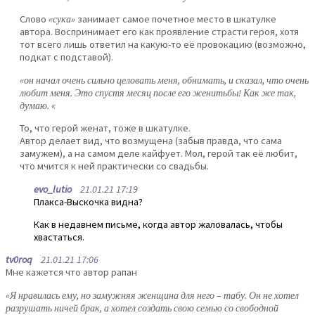
Слово
«сука»
занимает самое почетное место в шкатулке
автора. Воспринимает его как проявление страсти героя, хотя
тот всего лишь ответил на какую-то её провокацию (возможно,
подкат с подставой).
«он начал очень сильно целовать меня, обнимать, и сказал, что очень
любит меня. Это спустя месяц после его женитьбы! Как же так,
думаю. «
То, что герой женат, тоже в шкатулке.
Автор делает вид, что возмущена (забыв правда, что сама
замужем), а на самом деле кайфует. Мол, герой так её любит,
что мчится к ней практически со свадьбы.
evo_lutio
21.01.21 17:19
Плакса-Выскочка видна?
Как в недавнем письме, когда автор жаловалась, чтобы
хвастаться.
tv0roq
21.01.21 17:06
Мне кажется что автор рапан
«Я нравилась ему, но замужняя женщина для него – табу. Он не хотел
разрушать ничей брак, а хотел создать свою семью со свободной