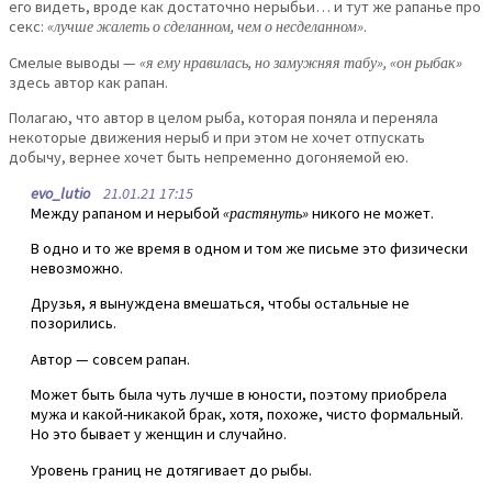
его видеть, вроде как достаточно нерыбьи… и тут же рапанье про
секс:
«лучше жалеть о сделанном, чем о несделанном»
.
Смелые выводы —
«я ему нравилась, но замужняя табу», «он рыбак»
здесь автор как рапан.
Полагаю, что автор в целом рыба, которая поняла и переняла
некоторые движения нерыб и при этом не хочет отпускать
добычу, вернее хочет быть непременно догоняемой ею.
evo_lutio
21.01.21 17:15
Между рапаном и нерыбой
«растянуть»
никого не может.
В одно и то же время в одном и том же письме это физически
невозможно.
Друзья, я вынуждена вмешаться, чтобы остальные не
позорились.
Автор — совсем рапан.
Может быть была чуть лучше в юности, поэтому приобрела
мужа и какой-никакой брак, хотя, похоже, чисто формальный.
Но это бывает у женщин и случайно.
Уровень границ не дотягивает до рыбы.