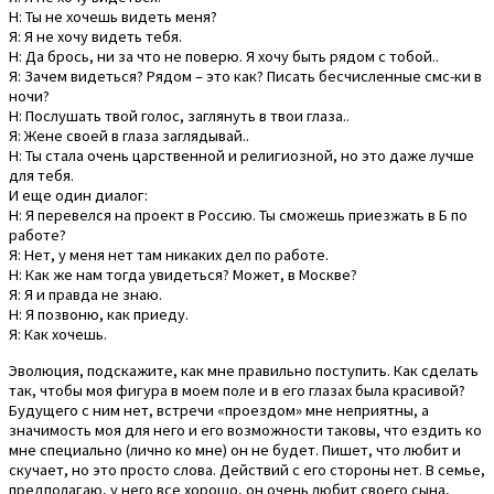
Н: Ты не хочешь видеть меня?
Я: Я не хочу видеть тебя.
Н: Да брось, ни за что не поверю. Я хочу быть рядом с тобой..
Я: Зачем видеться? Рядом – это как? Писать бесчисленные смс-ки в
ночи?
Н: Послушать твой голос, заглянуть в твои глаза..
Я: Жене своей в глаза заглядывай..
Н: Ты стала очень царственной и религиозной, но это даже лучше
для тебя.
И еще один диалог:
Н: Я перевелся на проект в Россию. Ты сможешь приезжать в Б по
работе?
Я: Нет, у меня нет там никаких дел по работе.
Н: Как же нам тогда увидеться? Может, в Москве?
Я: Я и правда не знаю.
Н: Я позвоню, как приеду.
Я: Как хочешь.
Эволюция, подскажите, как мне правильно поступить. Как сделать
так, чтобы моя фигура в моем поле и в его глазах была красивой?
Будущего с ним нет, встречи «проездом» мне неприятны, а
значимость моя для него и его возможности таковы, что ездить ко
мне специально (лично ко мне) он не будет. Пишет, что любит и
скучает, но это просто слова. Действий с его стороны нет. В семье,
предполагаю, у него все хорошо, он очень любит своего сына,