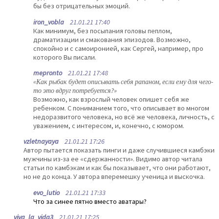
бы без отрицательных эмоций.
iron_vobla
21.01.21 17:40
Как минимум, без посыпания головы пеплом,
драматизации и смакования эпизодов. Возможно,
спокойно и с самоиронией, как Сергей, например, про
которого Вы писали.
mepronto
21.01.21 17:48
«Как рыбак будет описывать себя рапаном, если ему для чего-
то это вдруг потребуется?»
Возможно, как взрослый человек опишет себя же
ребенком. С пониманием того, что описывает во многом
недоразвитого человека, но всё же человека, личность, с
уважением, с интересом, и, конечно, с юмором.
vzletnayaya
21.01.21 17:26
Автор пытается показать пинги и даже случившиеся камбэки
мужчины из-за ее «сдержанности». Видимо автор читала
статьи по камбэкам и как бы показывает, что они работают,
но не до конца. У автора вперемешку ученица и выскочка.
evo_lutio
21.01.21 17:33
Что за синее пятно вместо аватары?
viva_la_vida3
21.01.21 17:25