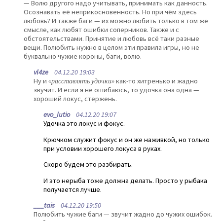
— Волю другого надо учитывать, принимать как данность.
Осознавать её неприкосновенность. Но при чём здесь
любовь? И также баги — их можно любить только в том же
смысле, как любят ошибки соперников. Также и с
обстоятельствами. Принятие и любовь всё таки разные
вещи. Полюбить нужно в целом эти правила игры, но не
буквально чужие короны, баги, волю.
vl4ze
04.12.20 19:03
Ну и
«расставлять удочки»
как-то хитренько и жадно
звучит. И если я не ошибаюсь, то удочка она одна —
хороший локус, стержень.
evo_lutio
04.12.20 19:07
Удочка это локус и фокус.
Крючком служит фокус и он же наживкой, но только
при условии хорошего локуса в руках.
Скоро будем это разбирать.
И это нерыба тоже должна делать. Просто у рыбака
получается лучше.
___tais
04.12.20 19:50
Полюбить чужие баги — звучит жадно до чужих ошибок.