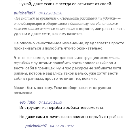
чужой, даже если не всегда ее отличает от своей.
pulcinella97
04.12.20 18:56
«Не гнаться за временем», «Начинать расставлять удочки» —
это абстракция и общие слова в данном случае. Рапан тоже
может «наслаждаться моментом»
в короне, или расставлять
удочки и даже сети, как ему кажется.
Не описано качественное изменение, предлагается просто
прокачиваться и полюбить что-то окончательно.
Это то же самое, что предложить инструкцию
«как стать
нерыбой»
с пунктами: полюбить противоположный пол и
вести себя в границах, ну и про ресурсы не забывать! Хотя
рапаны, которые задались такой целью, уже хотят вести
себя в границах, просто не видят их, пока что.
Может быть поэтому. Если вообще такая инструкция
возможна
evo_lutio
04.12.20 18:59
Инструкция из нерыбы в рыбака невозможна.
Но даже сами отличия плохо описаны нерыбы от рыбака.
pulcinella97
04.12.20 19:02