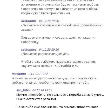
жизненного рисунка. Как будто пассивная любовь
Сокровища ко всему и вся делает из него рыбака,
когда нужно быть проактивным.
brotandos
04.12.20 19:06
«Не гнаться за временем, наслаждаться ходом времени и
жизни.»
Ход времени и жизни созданы для наслаждения
Сокровищу.
brotandos
04.12.20 19:16
«Начинать расставлять удочки.»
Чтобы стать рыбаком, надо расставлять удочки.
Звучит как в мемах с Тони Роббинсом:
taushana
04.12.20 18:55
«Полюбить волю другого»
— волю другого стоит уважать,
любить-то зачем, особенно если она против тебя.
evo_lutio
04.12.20 18:58
Можно и полюбить, но только это нерыба должна уметь,
иначе останется рапаном.
Даже рыба уже должна как-то симпатизировать воле