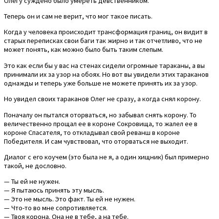
Олегу суждено было умереть девственником.
Теперь он и сам не верит, что мог такое писать.
Когда у человека происходит трансформация границ, он видит в
старых переписках свои баги так жирно и так отчетливо, что не
может понять, как можно было быть таким слепым.
Это как если бы у вас на стенах сидели огромные тараканы, а вы
принимали их за узор на обоях. Но вот вы увидели этих тараканов
однажды и теперь уже больше не можете принять их за узор.
Но увидел своих тараканов Олег не сразу, а когда снял корону.
Поначалу он пытался оторваться, но забывал снять корону. То
величественно прощал ее в короне Сокровища, то жалел ее в
короне Спасателя, то откладывал свой реванш в короне
Победителя. И сам чувствовал, что оторваться не выходит.
Диалог с его коучем (это была не я, а один хищник) был примерно
такой, не дословно.
— Ты ей не нужен.
— Я пытаюсь принять эту мысль.
— Это не мысль. Это факт. Ты ей не нужен.
— Что-то во мне сопротивляется.
— Твоя корона. Она не в тебе, а на тебе.