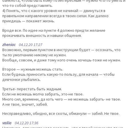
банкнота, чтобы быть кому-то интересным — нужно что-то уметь и
что-то собой представлять.
4) Понять, что с какого уровня не начинай — двинуться в
правильном направлении всегда в твоих силах. Как далеко
приедешь — покажет жизнь.
Вроде все. По идее на пункте 4 должно придти желание
прокачивать внешность и навыки общения.
zheniac
04.12.20 17:27
Возможно, первым пунктом в инструкции будет — осознать, что
ты по умолчанию никому не нужен.
Вообще, совсем, и даже тому кого очень хочешь-тоже не нужен.
Второе — нужным можешь стать.
Если будешь приносить какую-то пользу, для начала — чтобы
девчонки улыбались.
Третье- перестать быть жадным.
Если не можешь молча забрать, это-не твое.
Много сил, времени, да хоть чего — не можешь забрать- не твое.
А не твое, значит, забей.
Несправедливо, обидно, все скоты, обманули — забей. Не твое.
vailia
04.12.20 17:36
Наверное, для начала надо осознать, что в твоей жизни что-то не