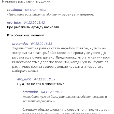
Начинать расставлять удочки.
taushana
04.12.20 18:38
«Начинать расставлять удочки»
— заранее, наверное.
evo_lutio
04.12.20 18:42
Про рыбака вы ерунду написали.
Кто объяснит, почему?
brotandos
04.12.20 18:53
Задача стоит из рапана стать нерыбой хотя бы, чуть ли ни
экспромтом. Стать рыбой в короткие сроки уже успех. До
рыбака еще очень далеко. Предположу, что это как учиться
инвестировать в дорогие проекты, когда нужно научиться
расплачиваться за существующие кредиты и перестать
набирать новые.
evo_lutio
04.12.20 18:55
Ну а что не так в списке том?
brotandos
04.12.20 19:03
«полюбить чужие баги, уникальность обстоятельств и
жизненный рисунок.»
Слишком общие слова и не совсем понятно, что дает
такая любовь к уникальности обстоятельства и