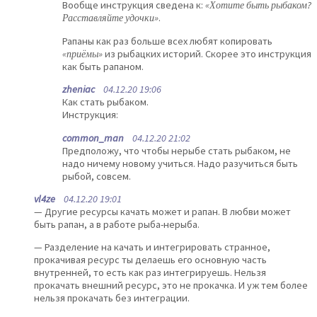
Вообще инструкция сведена к:
«Хотите быть рыбаком?
Расставляйте удочки»
.
Рапаны как раз больше всех любят копировать
«приёмы»
из рыбацких историй. Скорее это инструкция
как быть рапаном.
zheniac
04.12.20 19:06
Как стать рыбаком.
Инструкция:
common_man
04.12.20 21:02
Предположу, что чтобы нерыбе стать рыбаком, не
надо ничему новому учиться. Надо разучиться быть
рыбой, совсем.
vl4ze
04.12.20 19:01
— Другие ресурсы качать может и рапан. В любви может
быть рапан, а в работе рыба-нерыба.
— Разделение на качать и интегрировать странное,
прокачивая ресурс ты делаешь его основную часть
внутренней, то есть как раз интегрируешь. Нельзя
прокачать внешний ресурс, это не прокачка. И уж тем более
нельзя прокачать без интеграции.