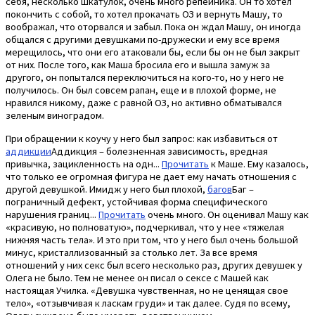
себя, несколько шкатулок, очень много репейника. Он то хотел
покончить с собой, то хотел прокачать ОЗ и вернуть Машу, то
воображал, что оторвался и забыл. Пока он ждал Машу, он иногда
общался с другими девушками по-дружески и ему все время
мерещилось, что они его атаковали бы, если бы он не был закрыт
от них. После того, как Маша бросила его и вышла замуж за
другого, он попытался переключиться на кого-то, но у него не
получилось. Он был совсем рапан, еще и в плохой форме, не
нравился никому, даже с равной ОЗ, но активно обматывался
зеленым виноградом.
При обращении к коучу у него был запрос: как избавиться от
аддикции
Аддикция – болезненная зависимость, вредная
привычка, зацикленность на одн...
Прочитать
к Маше. Ему казалось,
что только ее огромная фигура не дает ему начать отношения с
другой девушкой. Имидж у него был плохой,
багов
Баг –
пограничный дефект, устойчивая форма специфического
нарушения границ...
Прочитать
очень много. Он оценивал Машу как
«красивую, но полноватую», подчеркивал, что у нее «тяжелая
нижняя часть тела». И это при том, что у него был очень большой
минус, кристаллизованный за столько лет. За все время
отношений у них секс был всего несколько раз, других девушек у
Олега не было. Тем не менее он писал о сексе с Машей как
настоящая Училка. «Девушка чувственная, но не ценящая свое
тело», «отзывчивая к ласкам груди» и так далее. Судя по всему,