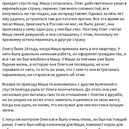
приедет спустя год. Маша согласилась. Олег действительно уехал в
европейскую страну, перенес там много сложностей, все
получилось не так гладко, как он представлял. Однако за пять лет
ему удалось устроиться там достаточно прочно. Все это время он
писал Маше, приезжать в Россию не мог, не было денег, она
приезжала к нему один раз, у них был секс. Поэтому Олег считал
Машу своей девушкой, и она соглашалась с этим, поскольку по-
прежнему хотела переехать в другую страну.
Олегу было 24 года, когда Маша приехала жить в его квартиру. У
него была довольно неплохая работа, он оформлял гражданство, и
все так же был влюблен в Машу. У Маши за плечами уже была
бурная жизнь, в которую она Олега не посвящала, но и не
скрывала от него, то есть он знал, что с кем-то она встречалась
параллельно, но старался не думать об этом.
Вскоре по приезду Маша познакомилась с другим мужчиной и
спустя полгода ушла от Олега окончательно. До этого она уже
несколько раз пыталась свести их отношения с Олегом к дружбе,
но он упорно не хотел этого замечать и цеплялся за свою мечту.
Когда она ушла, он понял, что послужил для нее мостом в лучшую
жизнь.
С локусом контроля Олега все было очень плохо, он был настоящий
рапан. У него был набор колпачков для Маши, комплект корон для