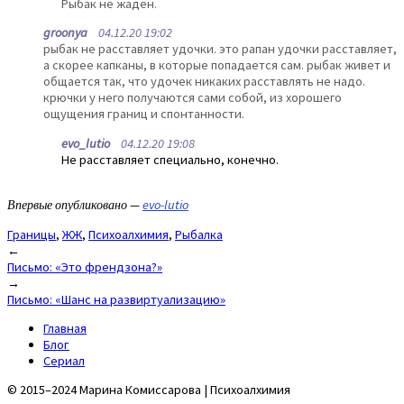
Рыбак не жаден.
groonya
04.12.20 19:02
рыбак не расставляет удочки. это рапан удочки расставляет,
а скорее капканы, в которые попадается сам. рыбак живет и
общается так, что удочек никаких расставлять не надо.
крючки у него получаются сами собой, из хорошего
ощущения границ и спонтанности.
evo_lutio
04.12.20 19:08
Не расставляет специально, конечно.
Впервые опубликовано —
evo-lutio
Границы
,
ЖЖ
,
Психоалхимия
,
Рыбалка
Post
←
Письмо: «Это френдзона?»
navigation
→
Письмо: «Шанс на развиртуализацию»
Главная
Блог
Сериал
© 2015–2024 Марина Комиссарова | Психоалхимия