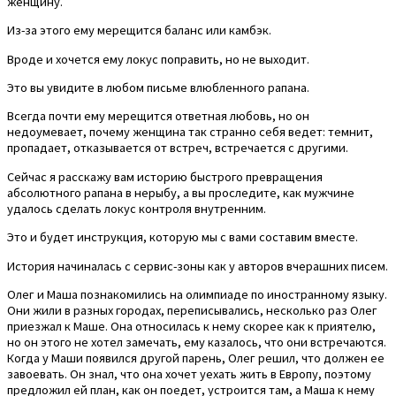
женщину.
Из-за этого ему мерещится баланс или камбэк.
Вроде и хочется ему локус поправить, но не выходит.
Это вы увидите в любом письме влюбленного рапана.
Всегда почти ему мерещится ответная любовь, но он
недоумевает, почему женщина так странно себя ведет: темнит,
пропадает, отказывается от встреч, встречается с другими.
Сейчас я расскажу вам историю быстрого превращения
абсолютного рапана в нерыбу, а вы проследите, как мужчине
удалось сделать локус контроля внутренним.
Это и будет инструкция, которую мы с вами составим вместе.
История начиналась с сервис-зоны как у авторов вчерашних писем.
Олег и Маша познакомились на олимпиаде по иностранному языку.
Они жили в разных городах, переписывались, несколько раз Олег
приезжал к Маше. Она относилась к нему скорее как к приятелю,
но он этого не хотел замечать, ему казалось, что они встречаются.
Когда у Маши появился другой парень, Олег решил, что должен ее
завоевать. Он знал, что она хочет уехать жить в Европу, поэтому
предложил ей план, как он поедет, устроится там, а Маша к нему