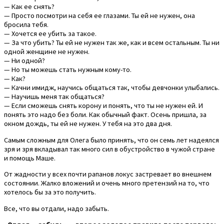
— Как ее снять?
— Просто посмотри на себя ее глазами. Ты ей не нужен, она
бросила тебя.
— Хочется ее убить за такое.
— За что убить? Ты ей не нужен так же, как и всем остальным. Ты ни
одной женщине не нужен.
— Ни одной?
— Но ты можешь стать нужным кому-то.
— Как?
— Качни имидж, научись общаться так, чтобы девчонки улыбались.
— Научишь меня так общаться?
— Если сможешь снять корону и понять, что ты не нужен ей. И
понять это надо без боли. Как обычный факт. Осень пришла, за
окном дождь, ты ей не нужен. У тебя на это два дня.
Самым сложным для Олега было принять, что он семь лет надеялся
зря и зря вкладывал так много сил в обустройство в чужой стране
и помощь Маше.
От жадности у всех почти рапанов локус застревает во внешнем
состоянии. Жалко вложений и очень много претензий на то, что
хотелось бы за это получить.
Все, что вы отдали, надо забыть.