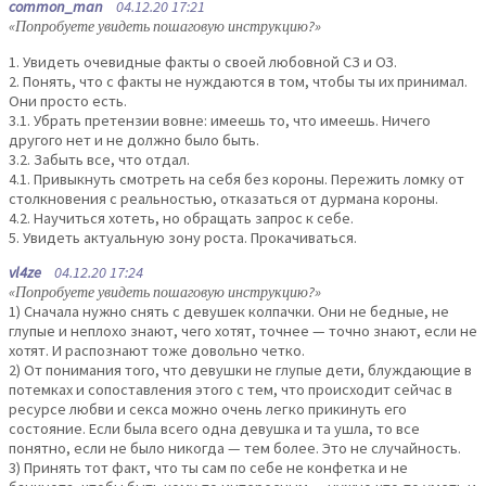
common_man
04.12.20 17:21
«Попробуете увидеть пошаговую инструкцию?»
1. Увидеть очевидные факты о своей любовной СЗ и ОЗ.
2. Понять, что с факты не нуждаются в том, чтобы ты их принимал.
Они просто есть.
3.1. Убрать претензии вовне: имеешь то, что имеешь. Ничего
другого нет и не должно было быть.
3.2. Забыть все, что отдал.
4.1. Привыкнуть смотреть на себя без короны. Пережить ломку от
столкновения с реальностью, отказаться от дурмана короны.
4.2. Научиться хотеть, но обращать запрос к себе.
5. Увидеть актуальную зону роста. Прокачиваться.
vl4ze
04.12.20 17:24
«Попробуете увидеть пошаговую инструкцию?»
1) Сначала нужно снять с девушек колпачки. Они не бедные, не
глупые и неплохо знают, чего хотят, точнее — точно знают, если не
хотят. И распознают тоже довольно четко.
2) От понимания того, что девушки не глупые дети, блуждающие в
потемках и сопоставления этого с тем, что происходит сейчас в
ресурсе любви и секса можно очень легко прикинуть его
состояние. Если была всего одна девушка и та ушла, то все
понятно, если не было никогда — тем более. Это не случайность.
3) Принять тот факт, что ты сам по себе не конфетка и не