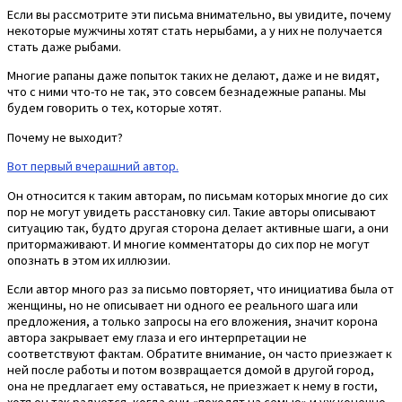
Если вы рассмотрите эти письма внимательно, вы увидите, почему
некоторые мужчины хотят стать нерыбами, а у них не получается
стать даже рыбами.
Многие рапаны даже попыток таких не делают, даже и не видят,
что с ними что-то не так, это совсем безнадежные рапаны. Мы
будем говорить о тех, которые хотят.
Почему не выходит?
Вот первый вчерашний автор.
Он относится к таким авторам, по письмам которых многие до сих
пор не могут увидеть расстановку сил. Такие авторы описывают
ситуацию так, будто другая сторона делает активные шаги, а они
притормаживают. И многие комментаторы до сих пор не могут
опознать в этом их иллюзии.
Если автор много раз за письмо повторяет, что инициатива была от
женщины, но не описывает ни одного ее реального шага или
предложения, а только запросы на его вложения, значит корона
автора закрывает ему глаза и его интерпретации не
соответствуют фактам. Обратите внимание, он часто приезжает к
ней после работы и потом возвращается домой в другой город,
она не предлагает ему оставаться, не приезжает к нему в гости,
хотя он так радуется, когда они «походят на семью» и уж конечно