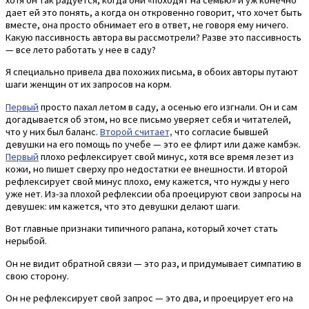
дает ей это понять, а когда он откровенно говорит, что хочет быть
вместе, она просто обнимает его в ответ, не говоря ему ничего.
Какую пассивность автора вы рассмотрели? Разве это пассивность
— все лето работать у нее в саду?
Я специально привела два похожих письма, в обоих авторы путают
шаги женщин от их запросов на корм.
Первый
просто пахал летом в саду, а осенью его изгнали. Он и сам
догадывается об этом, но все письмо уверяет себя и читателей,
что у них был баланс.
Второй считает,
что согласие бывшей
девушки на его помощь по учебе — это ее флирт или даже камбэк.
Первый
плохо рефлексирует свой минус, хотя все время лезет из
кожи, но пишет сверху про недостатки ее внешности. И второй
рефлексирует свой минус плохо, ему кажется, что нужды у него
уже нет. Из-за плохой рефлексии оба проецируют свои запросы на
девушек: им кажется, что это девушки делают шаги.
Вот главные признаки типичного рапана, который хочет стать
нерыбой.
Он не видит обратной связи — это раз, и придумывает симпатию в
свою сторону.
Он не рефлексирует свой запрос — это два, и проецирует его на