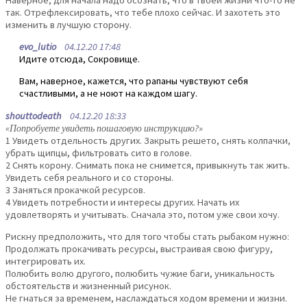
так. Отрефлексировать, что тебе плохо сейчас. И захотеть это
изменить в лучшую сторону.
evo_lutio
04.12.20 17:48
Идите отсюда, Сокровище.
Вам, наверное, кажется, что рапаны чувствуют себя
счастливыми, а не ноют на каждом шагу.
shouttodeath
04.12.20 18:33
«Попробуете увидеть пошаговую инструкцию?»
1 Увидеть отдельность других. Закрыть решето, снять колпачки,
убрать щипцы, фильтровать сито в голове.
2 Снять корону. Снимать пока не снимется, привыкнуть так жить.
Увидеть себя реального и со стороны.
3 Заняться прокачкой ресурсов.
4 Увидеть потребности и интересы других. Начать их
удовлетворять и учитывать. Сначала это, потом уже свои хочу.
Рискну предположить, что для того чтобы стать рыбаком нужно:
Продолжать прокачивать ресурсы, выстраивая свою фигуру,
интегрировать их.
Полюбить волю другого, полюбить чужие баги, уникальность
обстоятельств и жизненный рисунок.
Не гнаться за временем, наслаждаться ходом времени и жизни.