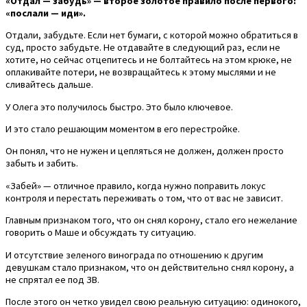
«Отдал — забудь» — второе золотое правило после первого:
«послали — иди».
Отдали, забудьте. Если нет бумаги, с которой можно обратиться в
суд, просто забудьте. Не отдавайте в следующий раз, если не
хотите, но сейчас отцепитесь и не болтайтесь на этом крюке, не
оплакивайте потери, не возвращайтесь к этому мыслями и не
сливайтесь дальше.
У Олега это получилось быстро. Это было ключевое.
И это стало решающим моментом в его перестройке.
Он понял, что не нужен и цепляться не должен, должен просто
забыть и забить.
«Забей» — отличное правило, когда нужно поправить локус
контроля и перестать переживать о том, что от вас не зависит.
Главным признаком того, что он снял корону, стало его нежелание
говорить о Маше и обсуждать ту ситуацию.
И отсутствие зеленого винограда по отношению к другим
девушкам стало признаком, что он действительно снял корону, а
не спрятал ее под ЗВ.
После этого он четко увидел свою реальную ситуацию: одинокого,