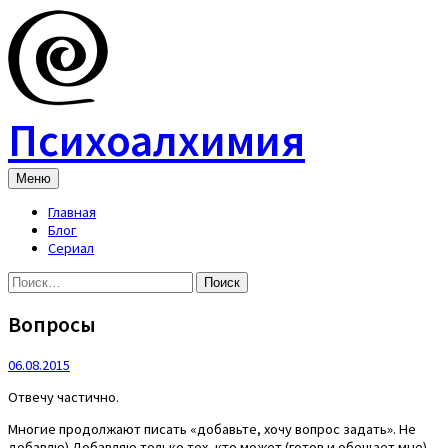
Skip
to
content
Психоалхимия
Меню
Главная
Блог
Сериал
Найти:
Вопросы
06.08.2015
Отвечу частично.
Многие продолжают писать «добавьте, хочу вопрос задать». Не
добавлю) Добавляю только тех, кто может (готов и обещает мне)