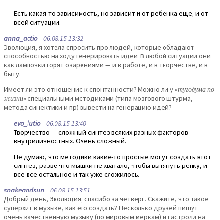
Есть какая-то зависимость, но зависит и от ребенка еще, и от
всей ситуации.
anna_actio
06.08.15 13:32
Эволюция, я хотела спросить про людей, которые обладают
способностью на ходу генерировать идеи. В любой ситуации они
как лампочки горят озарениями — и в работе, и в творчестве, и в
быту.
Имеет ли это отношение к спонтанности? Можно ли у
«тугодума по
жизни»
специальными методиками (типа мозгового штурма,
метода синектики и пр) вывести на генерацию идей?
evo_lutio
06.08.15 13:40
Творчество — сложный синтез всяких разных факторов
внутриличностных. Очень сложный.
Не думаю, что методики какие-то простые могут создать этот
синтез, разве что мышки не хватало, чтобы вытянуть репку, и
все-все остальное и так уже сложилось.
snakeandsun
06.08.15 13:51
Добрый день, Эволюция, спасибо за четверг. Скажите, что такое
суперхит в музыке, как его создать? Несколько друзей пишут
очень качественную музыку (по мировым меркам) и гастроли на