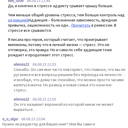
evo_lutio
06.08.15 11:48
Да, и конечно в стрессе аддикту срывает крышу больше.
Чем меньше общий уровень стресса, тем больше контроль над
аддикцией
Аддикция – болезненная зависимость, вредная
привычка, зацикленность на одн...
Прочитать
в ремиссии. В
стрессе все срываются.
Я писала про героя, который считает, что проигрывает
миллионы, потому что в личной жизни — стресс. Это не
отговорка, это правда. Но и сама по себе аддикция тоже
рождает и продолжает этот стресс.
elenas22
06.08.15 11:53
Спасибо. Он сам мне часто повторяет, что главное, что мы не
ругаемся и все вопросы решаем без перехода на личности…
и вообще, что дома так спокойно, что можно просто часами
валяться молча. Но развод и новая семья это конечно
стресс.
elenas22
06.08.15 11:55
Он это называет воронкой из которой никак не может
вырваться…
o_o_olga
06.08.15 12:04
Нужен ли редактор для Ваших книг? Или Вы сами и