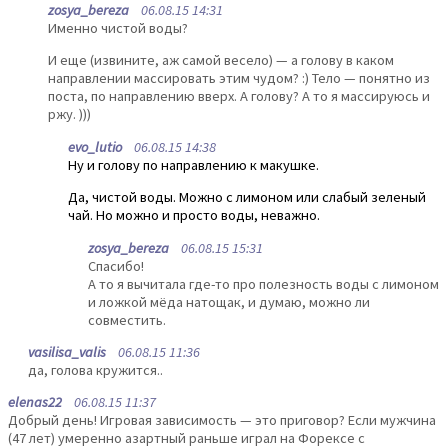
zosya_bereza
06.08.15 14:31
Именно чистой воды?
И еще (извините, аж самой весело) — а голову в каком
направлении массировать этим чудом? :) Тело — понятно из
поста, по направлению вверх. А голову? А то я массируюсь и
ржу. )))
evo_lutio
06.08.15 14:38
Ну и голову по направлению к макушке.
Да, чистой воды. Можно с лимоном или слабый зеленый
чай. Но можно и просто воды, неважно.
zosya_bereza
06.08.15 15:31
Спасибо!
А то я вычитала где-то про полезность воды с лимоном
и ложкой мёда натощак, и думаю, можно ли
совместить.
vasilisa_valis
06.08.15 11:36
да, голова кружится..
elenas22
06.08.15 11:37
Добрый день! Игровая зависимость — это приговор? Если мужчина
(47 лет) умеренно азартный раньше играл на Форексе с