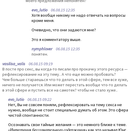
моего предложения непонятен?
evo_lutio
06.08.15 12:35
Хотя вообще никому не надо отвечать на вопросы
кроме меня.
Очевидно, что они задаются мне?
Это я комментатору выше.
nymphlover
06.08.15 12:35
понятен.
vasilisa_valis
06.08.15 09:19
В посте про секс, вы когда-то писали про прокачку этого ресурса —
рефлексирование на эту тему.. А что еще можно пробовать?
Чем больше стараешься что-то делать в этой сфере, тем все хуже,
ничего не получается. Или может перестать вообще что-то делать
в этой сфере и пустить все на самотек? чтобы не стало хуже..
evo_lutio
06.08.15 09:22
Нет, Вы не совсем поняли, рефлексировать на тему секса не
нужно, вообще не стоит специально думать об этом. Это сфера
чистой спонтанности.
Осознавать свои тайные желания — это немного ближе к теме.
«Интеграция бессознательного содержания»
как это называл Юнг.