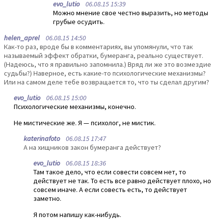
evo_lutio
06.08.15 15:39
Можно мнение свое честно выразить, но методы
грубые осудить.
helen_aprel
06.08.15 14:50
Как-то раз, вроде бы в комментариях, вы упомянули, что так
называемый эффект обратки, бумеранга, реально существует.
(Надеюсь, что я правильно запомнила.) Вряд ли же это возмездие
судьбы?) Наверное, есть какие-то психологические механизмы?
Или на самом деле тебе возвращается то, что ты сделал другим?
evo_lutio
06.08.15 15:00
Психологические механизмы, конечно.
Не мистические же. Я — психолог, не мистик.
katerinafoto
06.08.15 17:47
А на хищников закон бумеранга действует?
evo_lutio
06.08.15 18:36
Там такое дело, что если совести совсем нет, то
действует не так. То есть все равно действует плохо, но
совсем иначе. А если совесть есть, то действует
заметно.
Я потом напишу как-нибудь.