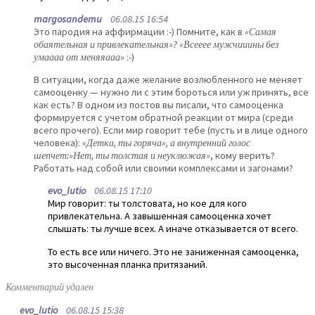
margosandemu
06.08.15 16:54
Это пародия на аффирмации :-) Помните, как в
«Самая
обаятельная и привлекательная»? «Всееее мужчииины без
умаааа от меняяааа»
:-)
В ситуации, когда даже желание возлюбленного не меняет
самооценку — нужно ли с этим бороться или уж принять, все
как есть? В одном из постов вы писали, что самооценка
формируется с учетом обратной реакции от мира (среди
всего прочего). Если мир говорит тебе (пусть и в лице одного
человека):
«Детка, ты горяча», а внутренний голос
шепчет:»Нет, ты толстая и неуклюжая»
, кому верить?
Работать над собой или своими комплексами и загонами?
evo_lutio
06.08.15 17:10
Мир говорит: ты толстовата, но кое для кого
привлекательна. А завышенная самооценка хочет
слышать: ты лучше всех. А иначе отказывается от всего.
То есть все или ничего. Это не заниженная самооценка,
это высоченная планка притязаний.
Комментарий удален
evo_lutio
06.08.15 15:38