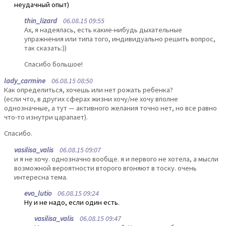
неудачный опыт)
thin_lizard
06.08.15 09:55
Ах, я надеялась, есть какие-нибудь дыхательные
упражнения или типа того, индивидуально решить вопрос,
так сказать:))
Спасибо большое!
lady_carmine
06.08.15 08:50
Как определиться, хочешь или нет рожать ребенка?
(если что, в других сферах жизни хочу/не хочу вполне
однозначные, а тут — активного желания точно нет, но все равно
что-то изнутри царапает).
Спасибо.
vasilisa_valis
06.08.15 09:07
и я не хочу. однозначно вообще. я и первого не хотела, а мысли
возможной вероятности второго вгоняют в тоску. очень
интересна тема.
evo_lutio
06.08.15 09:24
Ну и не надо, если один есть.
vasilisa_valis
06.08.15 09:47