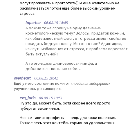
могут прожевать и проглотить)) И еще желательно не
расплачиваться потом еще более высоким уровнем
стресса.
laportea
06.08.15 14:45
А можно тоже спрошу на одну девчачье-
косметологическую тему? Волосы, придаток кожи, и,
как общеизвестный факт, от стресса имеют свойство
покидать бедную голову. Метот тот же? Адаптация,
как путь избавления от стресса, и проблема перестаёт
быть актуальной?
А то эго-идеал длиноволосая нимфа, а
действительность так себе…
overheart
06.08.15 10:41
Ещё у него состояние кожи от
«поедания эндорфина»
улучшилось до сияющего.
evo_lutio
06.08.15 10:51
Ну это да, может быть, хотя скорее всего просто
пубертат закончился.
Но все-таки эндорфины — вещь для кожи полезная.
Точнее весь этот коктейль гормонов удовольствия.