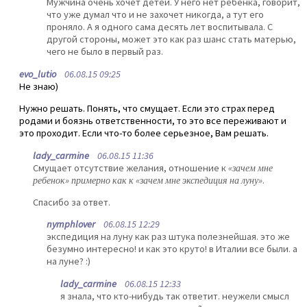
Мужчина очень хочет детей. У него нет ребенка, говорит,
что уже думал что и не захочет никогда, а тут его
проняло. А я одного сама десять лет воспитывала. С
другой стороны, может это как раз шанс стать матерью,
чего не было в первый раз.
evo_lutio
06.08.15 09:25
Не знаю)
Нужно решать. Понять, что смущает. Если это страх перед
родами и боязнь ответственности, то это все переживают и
это проходит. Если что-то более серьезное, Вам решать.
lady_carmine
06.08.15 11:36
Смущает отсутствие желания, отношение к
«зачем мне
ребенок» примерно как к «зачем мне экспедиция на луну»
.
Спасибо за ответ.
nymphlover
06.08.15 12:29
экспедиция на луну как раз штука полезнейшая. это же
безумно интересно! и как это круто! в Италии все были. а
на луне? :)
lady_carmine
06.08.15 12:33
я знала, что кто-нибудь так ответит. неужели смысл