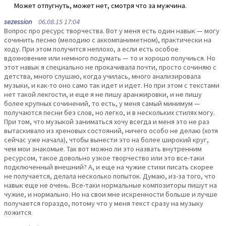
Может отпугнуть, может нет, смотря что за мужчина.
sezession
06.08.15 17:04
Вопрос про ресурс творчества. Вот у меня есть один навык — могу
сочинить песню (мелодию с аккомпаниметном), практически на
ходу. При этом получится неплохо, а если есть особое
вдохновение или немного подумать — то и хорошо получиься. Но
этот навык я специально не прокачивала почти, просто сочиняю с
детства, много слушаю, когда училась, много анализировала
музыки, и как-то оно само так идет и идет. Но при этом с текстами
нет такой лекгости, и еще я не пишу аранжировки, и не пишу
более крупных сочинений, то есть, у меня самый минимум —
получаются песни без слов, но легко, и в нескольких стилях могу.
При том, что музыкой заниматься хочу всегда и меня это не раз
вытаскивало из хреновых состояний, ничего особо не делаю (хотя
сейчас уже начала), чтобы вынести это на более широкий круг,
чем мои знакомые. Так вот можно ли это назвать внутренним
ресурсом, такое довольно узкое творчество или это все-таки
подключенный внешний? А, и еще на чужие стихи писать скорее
не получается, делала несколько попыток. Думаю, из-за того, что
навык еще не очень. Все-таки нормальные композиторы пишут на
чужие, и нормально. Но на свои мне искренности больше и лучше
получается гораздо, потому что у меня текст сразу на музыку
ложится.