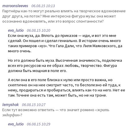
maroonsleeves
06.08.15 10:13
Партнёры как-то могут реально влиять на творческое вдохновение
друг друга, на поток? Мне интересна фигура музы: она может
осознанно вдохновлять, или это вопрос спонтанности?
evo_lutio
06.08.15 10:20
Если она муза, да. Вплоть до приказов — иди, и вот это мне
сделай. Он пошел и сделал гениально. В истории очень много
таких примеров
«муз»
. Что Гала Дали, что Лиля Маяковского, да
много очень.
Но это должна быть муза. Высоченная значимость, подключка
всех его ресурсов на ее образ: любовь, творчество. Фигура
должна быть мощная в поле его.
А если она в его поле близка к нулю или просто важна, но
скептично он на нее смотрит часто, то бесполезно ей туда, к
нему, продираться и пробираться, влиять как-то на него. Нет ее
там. Точнее она есть там, может быть, но не на троне.
lemyshok
06.08.15 10:27
Если тут возможно ответить — что значит ромино
«жрать
эндорфин»
?
evo_lutio
06.08.15 10:29