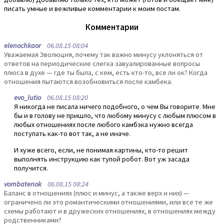
писать умные и вежливые комментарии к моим постам.
Комментарии
elenochkaor
06.08.15 08:04
Уважаемая Эволюция, почему так важно минусу уклоняться от
ответов на периодические слегка завуалированные вопросы
плюса в духе — где ты была, с кем, есть кто-то, все ли ок? Когда
отношения пытаются возобновиться после камбека.
evo_lutio
06.08.15 08:20
Я никогда не писала ничего подобного, о чем Вы говорите. Мне
бы и в голову не пришло, что любому минусу с любым плюсом в
любых отношениях после любого камбэка нужно всегда
поступать как-то вот так, а не иначе.
И хуже всего, если, не понимая картины, кто-то решит
выполнять инструкцию как тупой робот. Вот уж засада
получится.
vombatenok
06.08.15 08:24
Баланс в отношениях (плюс и минус, а также верх и них) —
ограничено ли это романтическими отношениями, или все те же
схемы работают и в дружеских отношениях, в отношениях между
родственниками?