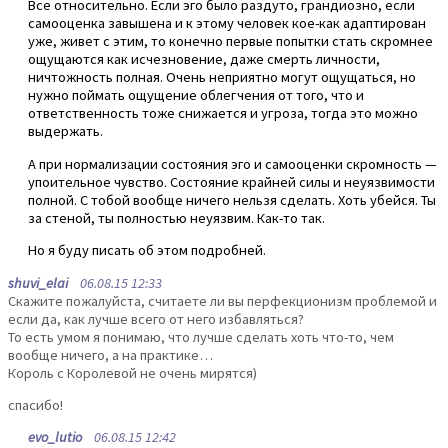
Все относительно. Если эго было раздуто, грандиозно, если
самооценка завышена и к этому человек кое-как адаптирован
уже, живет с этим, то конечно первые попытки стать скромнее
ощущаются как исчезновение, даже смерть личности,
ничтожность полная. Очень неприятно могут ощущаться, но
нужно поймать ощущение облегчения от того, что и
ответственность тоже снижается и угроза, тогда это можно
выдержать.
А при нормализации состояния эго и самооценки скромность —
упоительное чувство. Состояние крайней силы и неуязвимости
полной. С тобой вообще ничего нельзя сделать. Хоть убейся. Ты
за стеной, ты полностью неуязвим. Как-то так.
Но я буду писать об этом подробней.
shuvi_elai
06.08.15 12:33
Скажите пожалуйста, считаете ли вы перфекционизм проблемой и
если да, как лучше всего от него избавляться?
То есть умом я понимаю, что лучше сделать хоть что-то, чем
вообще ничего, а на практике…
Король с Королевой не очень мирятся)
спасибо!
evo_lutio
06.08.15 12:42