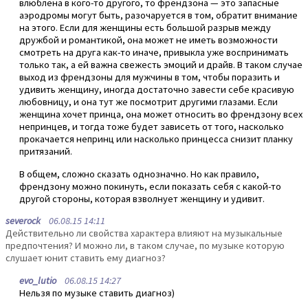
влюблена в кого-то другого, то френдзона — это запасные
аэродромы могут быть, разочаруется в том, обратит внимание
на этого. Если для женщины есть большой разрыв между
дружбой и романтикой, она может не иметь возможности
смотреть на друга как-то иначе, привыкла уже воспринимать
только так, а ей важна свежесть эмоций и драйв. В таком случае
выход из френдзоны для мужчины в том, чтобы поразить и
удивить женщину, иногда достаточно завести себе красивую
любовницу, и она тут же посмотрит другими глазами. Если
женщина хочет принца, она может относить во френдзону всех
непринцев, и тогда тоже будет зависеть от того, насколько
прокачается непринц или насколько принцесса снизит планку
притязаний.
В общем, сложно сказать однозначно. Но как правило,
френдзону можно покинуть, если показать себя с какой-то
другой стороны, которая взволнует женщину и удивит.
severock
06.08.15 14:11
Действительно ли свойства характера влияют на музыкальные
предпочтения? И можно ли, в таком случае, по музыке которую
слушает юнит ставить ему диагноз?
evo_lutio
06.08.15 14:27
Нельзя по музыке ставить диагноз)