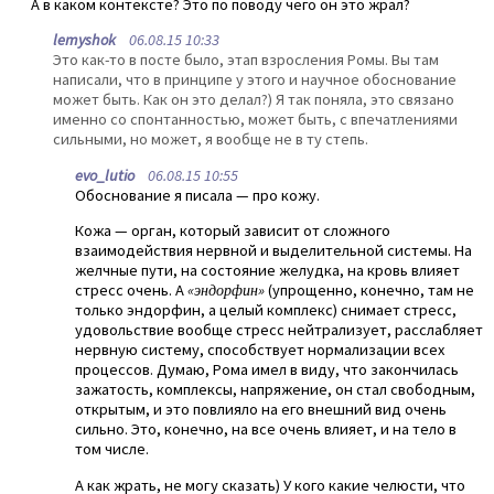
А в каком контексте? Это по поводу чего он это жрал?
lemyshok
06.08.15 10:33
Это как-то в посте было, этап взросления Ромы. Вы там
написали, что в принципе у этого и научное обоснование
может быть. Как он это делал?) Я так поняла, это связано
именно со спонтанностью, может быть, с впечатлениями
сильными, но может, я вообще не в ту степь.
evo_lutio
06.08.15 10:55
Обоснование я писала — про кожу.
Кожа — орган, который зависит от сложного
взаимодействия нервной и выделительной системы. На
желчные пути, на состояние желудка, на кровь влияет
стресс очень. А
«эндорфин»
(упрощенно, конечно, там не
только эндорфин, а целый комплекс) снимает стресс,
удовольствие вообще стресс нейтрализует, расслабляет
нервную систему, способствует нормализации всех
процессов. Думаю, Рома имел в виду, что закончилась
зажатость, комплексы, напряжение, он стал свободным,
открытым, и это повлияло на его внешний вид очень
сильно. Это, конечно, на все очень влияет, и на тело в
том числе.
А как жрать, не могу сказать) У кого какие челюсти, что