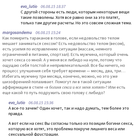
evo_lutio
06.08.15 18:37
С другой стороны есть люди, которым некоторые вещи
такие позволены. Хотя все равно они за это платят,
только там другие расчеты. Но это совсем сложная тема.
margosandemu
06.08.15 15:24
Как помирить тараканов в голове, если недовольство телом
мешает заниматься сексом? Есть недовольство телом (весом),
есть усилия по исправлению ситуации (массаж, немного
ограничений в питании, спортзал). Есть мужчина, который очень
хочет секса со мной. А у меня все либидо на нуле, потому что
ощущаю себя толстой и непривлекательной. Все бы ничего, но
процесс улучшения себя требует времени — месяц, два, три…
Избегать мужчину три месяца, конечно, можно, но это уже
шизофренией попахивает. Помогут ли в такой ситуации
аффирмации в стиле
«я богиня секса и все меня хотят»
? Или есть
еще какой то путь подружить свою голову с либидо?
evo_lutio
06.08.15 15:36
А все-то зачем? Один хочет, так и надо думать, тем более это
правда.
А вот если на секс Вы согласны только из позиции богини секса,
которую все хотят, это проблема покруче лишнего веса или
сексуальной фрустрации.