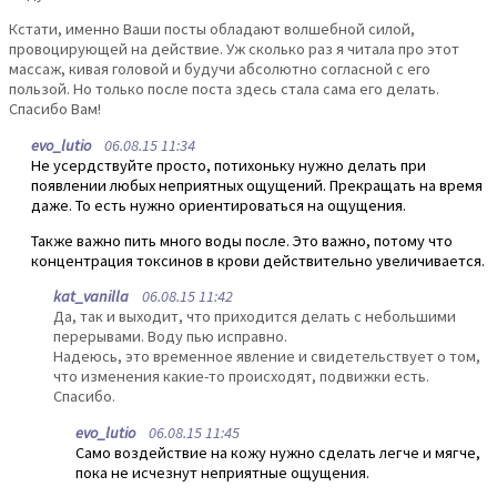
Кстати, именно Ваши посты обладают волшебной силой,
провоцирующей на действие. Уж сколько раз я читала про этот
массаж, кивая головой и будучи абсолютно согласной с его
пользой. Но только после поста здесь стала сама его делать.
Спасибо Вам!
evo_lutio
06.08.15 11:34
Не усердствуйте просто, потихоньку нужно делать при
появлении любых неприятных ощущений. Прекращать на время
даже. То есть нужно ориентироваться на ощущения.
Также важно пить много воды после. Это важно, потому что
концентрация токсинов в крови действительно увеличивается.
kat_vanilla
06.08.15 11:42
Да, так и выходит, что приходится делать с небольшими
перерывами. Воду пью исправно.
Надеюсь, это временное явление и свидетельствует о том,
что изменения какие-то происходят, подвижки есть.
Спасибо.
evo_lutio
06.08.15 11:45
Само воздействие на кожу нужно сделать легче и мягче,
пока не исчезнут неприятные ощущения.