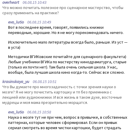
overheart
06.08.15 10:43
Что можно почитать полезное про сценарное мастерство, чтобы
сразу применить на практике?
evo_lutio
06.08.15 10:49
Вот в последнее время, говорят, появились книжки
переводные, хорошие. Но я не могу порекомендовать ничего.
Исключительно мало литературы всегда было, раньше. Из уст —
в уста)
Методички ВГИКовские почитайте для сценарного факультета)
Любые учебники ВГИКа по мастерству кинодраматурга, старые
(только их почти нет). Там была очень сильная школа. У нас,
вообще, была лучшая школа кино когда-то. Сейчас все сложно.
krasinskaya_yu
06.08.15 10:51
Что Вы думаете про многозадачность с точки зрения науки о
мозге? Я не могу почистить картошку и тп без приемника с
лекцией или аудиокнижки. И вся жизнь в таком духе, восточные
мудрецы и моя мама презрительно морщатся.
evo_lutio
06.08.15 10:58
Наука о мозге тут не при чем, вопрос в привычке, в собственных
паттернах, которые человек сформировал. Если он привык
сериал смотреть во время чистки картошки, будет страдать