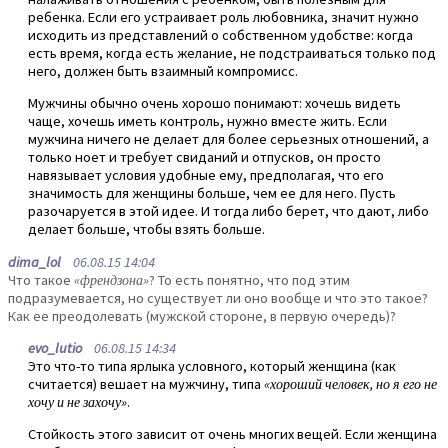
ребенка. Если его устраивает роль любовника, значит нужно
исходить из представлений о собственном удобстве: когда
есть время, когда есть желание, не подстраиваться только под
него, должен быть взаимный компромисс.
Мужчины обычно очень хорошо понимают: хочешь видеть
чаще, хочешь иметь контроль, нужно вместе жить. Если
мужчина ничего не делает для более серьезных отношений, а
только ноет и требует свиданий и отпусков, он просто
навязывает условия удобные ему, предполагая, что его
значимость для женщины больше, чем ее для него. Пусть
разочаруется в этой идее. И тогда либо берет, что дают, либо
делает больше, чтобы взять больше.
dima_lol
06.08.15 14:04
Что такое
«френдзона»
? То есть понятно, что под этим
подразумевается, но существует ли оно вообще и что это такое?
Как ее преодолевать (мужской стороне, в первую очередь)?
evo_lutio
06.08.15 14:34
Это что-то типа ярлыка условного, который женщина (как
считается) вешает на мужчину, типа
«хороший человек, но я его не
хочу и не захочу»
.
Стойкость этого зависит от очень многих вещей. Если женщина