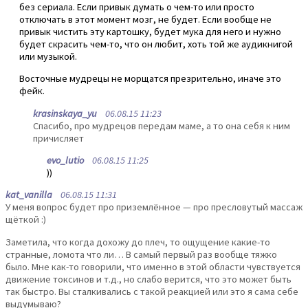
без сериала. Если привык думать о чем-то или просто
отключать в этот момент мозг, не будет. Если вообще не
привык чистить эту картошку, будет мука для него и нужно
будет скрасить чем-то, что он любит, хоть той же аудикнигой
или музыкой.
Восточные мудрецы не морщатся презрительно, иначе это
фейк.
krasinskaya_yu
06.08.15 11:23
Спасибо, про мудрецов передам маме, а то она себя к ним
причисляет
evo_lutio
06.08.15 11:25
))
kat_vanilla
06.08.15 11:31
У меня вопрос будет про приземлённое — про пресловутый массаж
щёткой :)
Заметила, что когда дохожу до плеч, то ощущение какие-то
странные, ломота что ли… В самый первый раз вообще тяжко
было. Мне как-то говорили, что именно в этой области чувствуется
движение токсинов и т.д., но слабо верится, что это может быть
так быстро. Вы сталкивались с такой реакцией или это я сама себе
выдумываю?