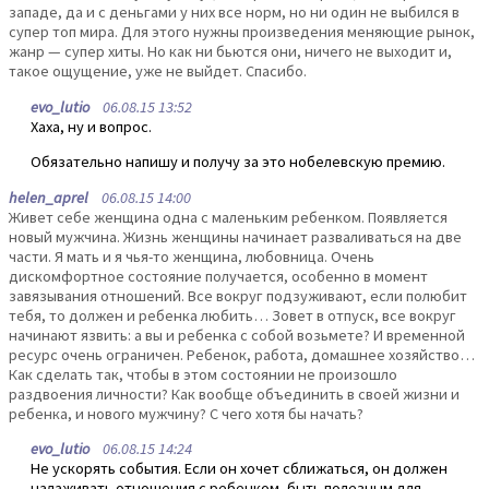
западе, да и с деньгами у них все норм, но ни один не выбился в
супер топ мира. Для этого нужны произведения меняющие рынок,
жанр — супер хиты. Но как ни бьются они, ничего не выходит и,
такое ощущение, уже не выйдет. Спасибо.
evo_lutio
06.08.15 13:52
Хаха, ну и вопрос.
Обязательно напишу и получу за это нобелевскую премию.
helen_aprel
06.08.15 14:00
Живет себе женщина одна с маленьким ребенком. Появляется
новый мужчина. Жизнь женщины начинает разваливаться на две
части. Я мать и я чья-то женщина, любовница. Очень
дискомфортное состояние получается, особенно в момент
завязывания отношений. Все вокруг подзуживают, если полюбит
тебя, то должен и ребенка любить… Зовет в отпуск, все вокруг
начинают язвить: а вы и ребенка с собой возьмете? И временной
ресурс очень ограничен. Ребенок, работа, домашнее хозяйство…
Как сделать так, чтобы в этом состоянии не произошло
раздвоения личности? Как вообще объединить в своей жизни и
ребенка, и нового мужчину? С чего хотя бы начать?
evo_lutio
06.08.15 14:24
Не ускорять события. Если он хочет сближаться, он должен
налаживать отношения с ребенком, быть полезным для