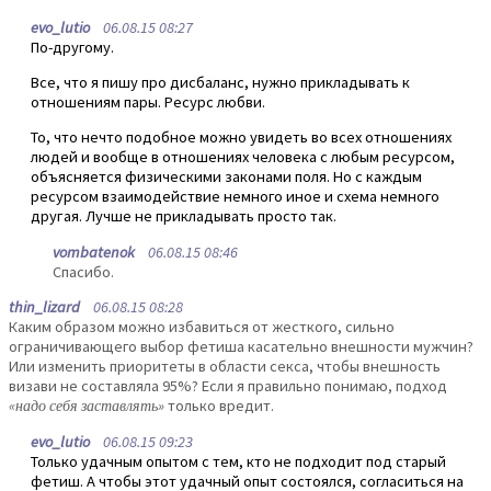
evo_lutio
06.08.15 08:27
По-другому.
Все, что я пишу про дисбаланс, нужно прикладывать к
отношениям пары. Ресурс любви.
То, что нечто подобное можно увидеть во всех отношениях
людей и вообще в отношениях человека с любым ресурсом,
объясняется физическими законами поля. Но с каждым
ресурсом взаимодействие немного иное и схема немного
другая. Лучше не прикладывать просто так.
vombatenok
06.08.15 08:46
Спасибо.
thin_lizard
06.08.15 08:28
Каким образом можно избавиться от жесткого, сильно
ограничивающего выбор фетиша касательно внешности мужчин?
Или изменить приоритеты в области секса, чтобы внешность
визави не составляла 95%? Если я правильно понимаю, подход
«надо себя заставлять»
только вредит.
evo_lutio
06.08.15 09:23
Только удачным опытом с тем, кто не подходит под старый
фетиш. А чтобы этот удачный опыт состоялся, согласиться на