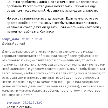
Конечно проблема. Ладно я, это с точки зрения психологии —
проблема. Расстройство даже может быть. Разрыв между
реальным и идеальным Я. Нарушение жизнедеятельности.
Но все от степени как всегда зависит. Если немного, то это
просто особенность такая, может быть вписана в личность
неплохо и что-то даже ей давать. Если много, начинает почву
из-под ног выбивать. Как и все.
sonya_nata
06.08.15 12:58
Добрый вечер!
Давно хотела спросить: есть ли прямая зависимость между
хорошим поведением ребенка (или скажу более субъектно по
отношению к нему — с ним легко и понимаешь его, то есть в
полном контакте, не отключаешься эмоционально, да и нет в этом
необходимости) и уровнем спонтанности мамы? Чтобы было с ним
легко, нужно, чтобы спонтанность и воля находились в балансе, то
есть если спонтанность зашкалит, всех будет просто переть и
нести непонятно куда (а самое главное — рано или поздно все
равно настигнут дела, которые нельзя не делать), а если воля — и
мама вся в
«чувстве долга»
, и ребенок ноет, потому что чувствует
её напряженность?
evo_lutio
06.08.15 13:02
Сложно сказать.