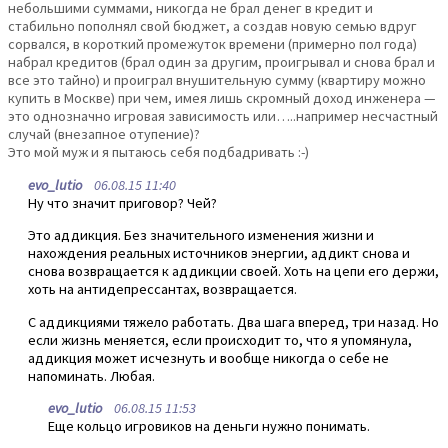
небольшими суммами, никогда не брал денег в кредит и
стабильно пополнял свой бюджет, а создав новую семью вдруг
сорвался, в короткий промежуток времени (примерно пол года)
набрал кредитов (брал один за другим, проигрывал и снова брал и
все это тайно) и проиграл внушительную сумму (квартиру можно
купить в Москве) при чем, имея лишь скромный доход инженера —
это однозначно игровая зависимость или…..например несчастный
случай (внезапное отупение)?
Это мой муж и я пытаюсь себя подбадривать :-)
evo_lutio
06.08.15 11:40
Ну что значит приговор? Чей?
Это аддикция. Без значительного изменения жизни и
нахождения реальных источников энергии, аддикт снова и
снова возвращается к аддикции своей. Хоть на цепи его держи,
хоть на антидепрессантах, возвращается.
С аддикциями тяжело работать. Два шага вперед, три назад. Но
если жизнь меняется, если происходит то, что я упомянула,
аддикция может исчезнуть и вообще никогда о себе не
напоминать. Любая.
evo_lutio
06.08.15 11:53
Еще кольцо игровиков на деньги нужно понимать.