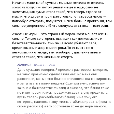
Начали с маленькой суммы с мыслью
«повезет-не повезет,
много не потрачу»
, потом решили еще и еще, сами не
заметили, как сумма стала такой, что теперь стресс от
мысли, что дурак и проиграл столько, от стресса мысль —
попробую отыграть, получится, и чем больше проигрыш, тем
сильнее уверенность (!) что следующая ставка — выигрыш.
Азартные игры — это страшный морок. Мозг меняет очень
сильно. Только со стороны выглядит как легкомыслие и
безответственность. Они чаще всего убивают себя,
кредитоманы и азартные игроки. То есть это не от
легкомыслия отнюдь, там, наоборот, давление вины и
стресса такое, что жизнь или смерть.
elenas22
06.08.15 12:08
Да, о суициде говорил. Я пресекла разговоры на корню,
не знаю правильно сделала или нет, но меня они
разозлили, как можно близкого человека шантажировать
и запугивать такими вещами! Сделала ему распечатку
закона о банкротстве физлиц и сказала, что банки тоже
не мало провинились продолжая давать ему кредиты…
пусть теперь расхлебывают (банки). Я не хочу его
потерять, надеюсь нашу жизнь стабилизировать (пока на
своих ресурсах) и его состояние тоже до нормального.