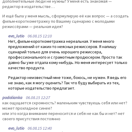
дополнительные люди не нужны? У меня есть знакомая —
редактор в издательстве…
И ещё была у меня мысль, сформулирую её как вопрос — а создать
фильм-короткометражку по Вашему сценарию с молодыми
режиссёрами — реальная идея?
evo_lutio
06.08.15 12:10
Нет, фильм-короткометражка нереальная. У меня много
предложений от каких-то неясных режиссеров. Я напишу
сценарий только для очень хорошего режиссера,
профессионального и с грамотным продюсером. Просто так
давно бы уже отдала кому-нибудь. Но меня интересует только
качество продукта.
Редактор неизвестный мне тоже, боюсь, не нужен. Я ведь его
не знаю, как я могу оценить? Так что буду выбирать из тех,
которые издательство предлагает.
podolianka
06.08.15 12:27
как ощущается скромность? маленьким чувствуешь себя или нет?
может прохладное синее?
или это когда внимание переносится и себя не как бы и нет? нет
своего присутствия постоянно
evo_lutio
06.08.15 12:40