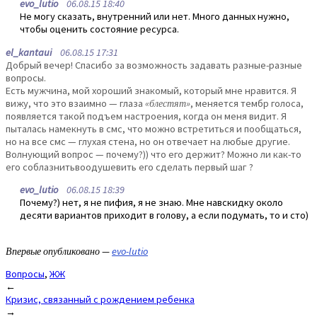
evo_lutio
06.08.15 18:40
Не могу сказать, внутренний или нет. Много данных нужно,
чтобы оценить состояние ресурса.
el_kantaui
06.08.15 17:31
Добрый вечер! Спасибо за возможность задавать разные-разные
вопросы.
Есть мужчина, мой хороший знакомый, который мне нравится. Я
вижу, что это взаимно — глаза
«блестят»
, меняется тембр голоса,
появляется такой подъем настроения, когда он меня видит. Я
пыталась намекнуть в смс, что можно встретиться и пообщаться,
но на все смс — глухая стена, но он отвечает на любые другие.
Волнующий вопрос — почему?)) что его держит? Можно ли как-то
его соблазнитьвоодушевить его сделать первый шаг ?
evo_lutio
06.08.15 18:39
Почему?) нет, я не пифия, я не знаю. Мне навскидку около
десяти вариантов приходит в голову, а если подумать, то и сто)
Впервые опубликовано —
evo-lutio
Вопросы
,
ЖЖ
Post
←
Кризис, связанный с рождением ребенка
navigation
→