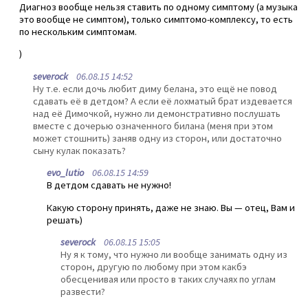
Диагноз вообще нельзя ставить по одному симптому (а музыка
это вообще не симптом), только симптомо-комплексу, то есть
по нескольким симптомам.
)
severock
06.08.15 14:52
Ну т.е. если дочь любит диму белана, это ещё не повод
сдавать её в детдом? А если её лохматый брат издевается
над её Димочкой, нужно ли демонстративно послушать
вместе с дочерью означенного билана (меня при этом
может стошнить) заняв одну из сторон, или достаточно
сыну кулак показать?
evo_lutio
06.08.15 14:59
В детдом сдавать не нужно!
Какую сторону принять, даже не знаю. Вы — отец, Вам и
решать)
severock
06.08.15 15:05
Ну я к тому, что нужно ли вообще занимать одну из
сторон, другую по любому при этом какбэ
обесценивая или просто в таких случаях по углам
развести?