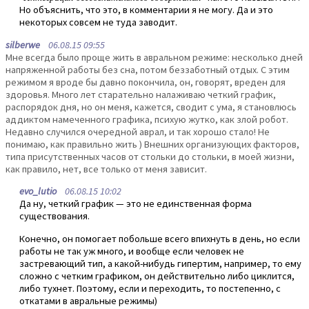
Но объяснить, что это, в комментарии я не могу. Да и это
некоторых совсем не туда заводит.
silberwe
06.08.15 09:55
Мне всегда было проще жить в авральном режиме: несколько дней
напряженной работы без сна, потом беззаботный отдых. С этим
режимом я вроде бы давно покончила, он, говорят, вреден для
здоровья. Много лет старательно налаживаю четкий график,
распорядок дня, но он меня, кажется, сводит с ума, я становлюсь
аддиктом намеченного графика, психую жутко, как злой робот.
Недавно случился очередной аврал, и так хорошо стало! Не
понимаю, как правильно жить ) Внешних организующих факторов,
типа присутственных часов от стольки до стольки, в моей жизни,
как правило, нет, все только от меня зависит.
evo_lutio
06.08.15 10:02
Да ну, четкий график — это не единственная форма
существования.
Конечно, он помогает побольше всего впихнуть в день, но если
работы не так уж много, и вообще если человек не
застревающий тип, а какой-нибудь гипертим, например, то ему
сложно с четким графиком, он действительно либо циклится,
либо тухнет. Поэтому, если и переходить, то постепенно, с
откатами в авральные режимы)