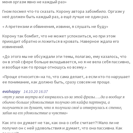
меня оргазм явно не каждый раз»
Гном посмел что-то сказать. Корону автора забомбило. Оргазм у
неё должен быть каждый раз, а ещё лучше не один раз.
« А претензии и обвинения, извини, я слушать не буду»
Корону так бомбит, что не может успокоиться, но при этом
приходит обратно и ложиться в кровать. Наверное ждала его
извинений.
«До этого мы не обсуждали эти темы, полагаю, ему казалось, что
он в этой сфере больше вкладывается, но я не вела себя пассивно,
и вообще как-то проще отношусь ко всему.»
«Проще относится» на то, что сама делает, а если кто-то нарушает
ее понимание, как должно быть, сразу совсем не проще.
evahappy
14.10.20 16:37
«тут у меня внутри всё взорвалось из-за этой фразы…..да и вообще я
обычно больше удовольствия получаю от кайфа партнера, а
получается он думает, что я получила своё и отвернулась к стенке,
забив на его удовольствие и чувства»
Как это он думает не так, как она о себе считает?! Мало ли не
получил он с ней удовольствия и думает, что она пассивна. Как