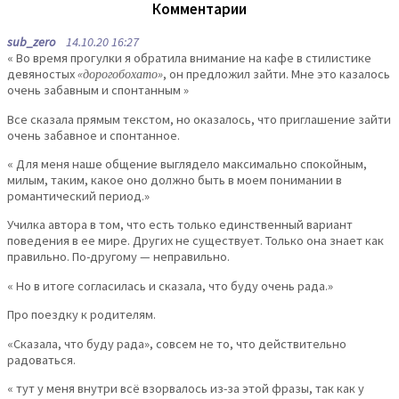
Комментарии
sub_zero
14.10.20 16:27
« Во время прогулки я обратила внимание на кафе в стилистике
девяностых
«дорогобохато»
, он предложил зайти. Мне это казалось
очень забавным и спонтанным »
Все сказала прямым текстом, но оказалось, что приглашение зайти
очень забавное и спонтанное.
« Для меня наше общение выглядело максимально спокойным,
милым, таким, какое оно должно быть в моем понимании в
романтический период.»
Училка автора в том, что есть только единственный вариант
поведения в ее мире. Других не существует. Только она знает как
правильно. По-другому — неправильно.
« Но в итоге согласилась и сказала, что буду очень рада.»
Про поездку к родителям.
«Сказала, что буду рада», совсем не то, что действительно
радоваться.
« тут у меня внутри всё взорвалось из-за этой фразы, так как у