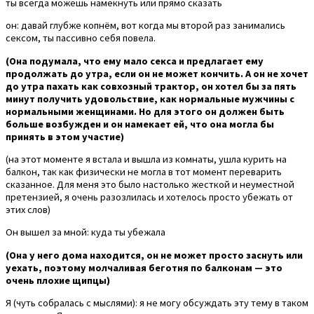
ты всегда можешь намекнуть или прямо сказать
он: давай глубже копнём, вот когда мы второй раз занимались
сексом, ты пассивно себя повела.
(Она подумала, что ему мало секса и предлагает ему
продолжать до утра, если он не может кончить. А он не хочет
до утра пахать как совхозный трактор, он хотел бы за пять
минут получить удовольствие, как нормальные мужчины с
нормальными женщинами. Но для этого он должен быть
больше возбужден и он намекает ей, что она могла бы
принять в этом участие)
(на этот моменте я встала и вышла из комнаты, ушла курить на
балкон, так как физически не могла в тот момент переварить
сказанное. Для меня это было настолько жесткой и неуместной
претензией, я очень разозлилась и хотелось просто убежать от
этих слов)
Он вышел за мной: куда ты убежала
(Она у него дома находится, он не может просто заснуть или
уехать, поэтому молчаливая беготня по балконам — это
очень плохие щипцы)
Я (чуть собралась с мыслями): я не могу обсуждать эту тему в таком