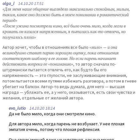
olga_l
14.10.20 17:51
«Для меня наше общение выглядело максимально спокойным, милым,
таким, какое оно должно быть в моем понимании в романтический
период»
«После ужина посмотрели кино, всё было очень мило, когда легли в
кровать он казался напряженным, я пыталась как-то отвлечь, но
получалось плохо»
Автор хочет, чтобы в отношениях все было
«мило» — и она
великодушно ставит парню хорошую оценку, пока отношения
соответсвуют шаблону в ее голове. Но если парень начинает
действовать вопреки ее «пониманию»
, то автор сначала по-
штурмански пытается отвлечь его, как будто бы его
напряженность — это глупости, не заслуживающие внимания,
потом пытается всеми путями избежать разговора, а потом в гневе
убегает на балкон. Автор-то ведь думала, для него — высшая
награда — ублажать ее, а у него, оказывается, есть свои чувства и
желания, отдельные от желаний автора.
evo_lutio
14.10.20 18:14
Да не было мило, когда они смотрели кино.
Для автора мило, когда парень не возбухает. У нее плохая
эмпатия очень, потому что плохая рефлексия.
Она своих эмоций даже не чувствует, как она может