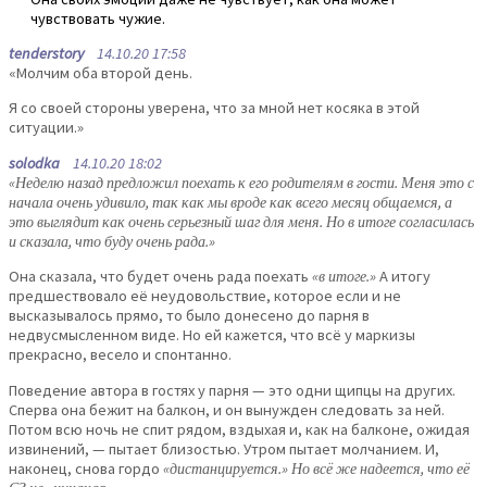
чувствовать чужие.
tenderstory
14.10.20 17:58
«Молчим оба второй день.
Я со своей стороны уверена, что за мной нет косяка в этой
ситуации.»
solodka
14.10.20 18:02
«Неделю назад предложил поехать к его родителям в гости. Меня это с
начала очень удивило, так как мы вроде как всего месяц общаемся, а
это выглядит как очень серьезный шаг для меня. Но в итоге согласилась
и сказала, что буду очень рада.»
Она сказала, что будет очень рада поехать
«в итоге.»
А итогу
предшествовало её неудовольствие, которое если и не
высказывалось прямо, то было донесено до парня в
недвусмысленном виде. Но ей кажется, что всё у маркизы
прекрасно, весело и спонтанно.
Поведение автора в гостях у парня — это одни щипцы на других.
Сперва она бежит на балкон, и он вынужден следовать за ней.
Потом всю ночь не спит рядом, вздыхая и, как на балконе, ожидая
извинений, — пытает близостью. Утром пытает молчанием. И,
наконец, снова гордо
«дистанцируется.» Но всё же надеется, что её