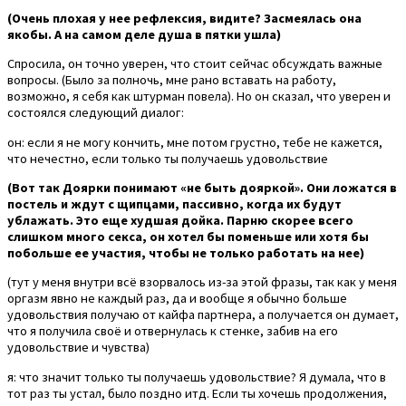
(Очень плохая у нее рефлексия, видите? Засмеялась она
якобы. А на самом деле душа в пятки ушла)
Спросила, он точно уверен, что стоит сейчас обсуждать важные
вопросы. (Было за полночь, мне рано вставать на работу,
возможно, я себя как штурман повела). Но он сказал, что уверен и
состоялся следующий диалог:
он: если я не могу кончить, мне потом грустно, тебе не кажется,
что нечестно, если только ты получаешь удовольствие
(Вот так Доярки понимают «не быть дояркой». Они ложатся в
постель и ждут с щипцами, пассивно, когда их будут
ублажать. Это еще худшая дойка. Парню скорее всего
слишком много секса, он хотел бы поменьше или хотя бы
побольше ее участия, чтобы не только работать на нее)
(тут у меня внутри всё взорвалось из-за этой фразы, так как у меня
оргазм явно не каждый раз, да и вообще я обычно больше
удовольствия получаю от кайфа партнера, а получается он думает,
что я получила своё и отвернулась к стенке, забив на его
удовольствие и чувства)
я: что значит только ты получаешь удовольствие? Я думала, что в
тот раз ты устал, было поздно итд. Если ты хочешь продолжения,