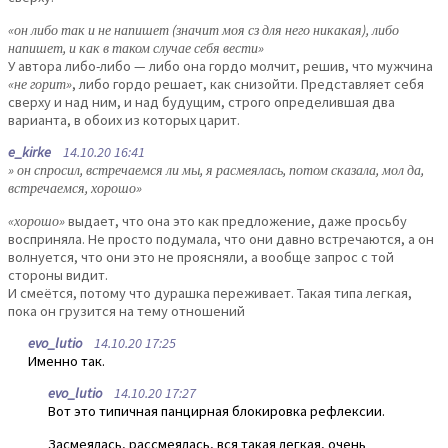
«он либо так и не напишет (значит моя сз для него никакая), либо
напишет, и как в таком случае себя вести»
У автора либо-либо — либо она гордо молчит, решив, что мужчина
«не горит»
, либо гордо решает, как снизойти. Представляет себя
сверху и над ним, и над будущим, строго определившая два
варианта, в обоих из которых царит.
e_kirke
14.10.20 16:41
» он спросил, встречаемся ли мы, я расмеялась, потом сказала, мол да,
встречаемся, хорошо»
«хорошо»
выдает, что она это как предложение, даже просьбу
восприняла. Не просто подумала, что они давно встречаются, а он
волнуется, что они это не проясняли, а вообще запрос с той
стороны видит.
И смеётся, потому что дурашка переживает. Такая типа легкая,
пока он грузится на тему отношений
evo_lutio
14.10.20 17:25
Именно так.
evo_lutio
14.10.20 17:27
Вот это типичная панцирная блокировка рефлексии.
Засмеялась, рассмеялась, вся такая легкая, очень