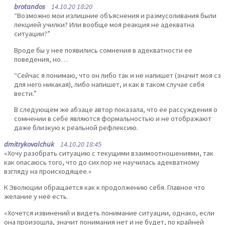
brotandos
14.10.20 18:20
“Возможно мои излишние объяснения и размусоливания были
лекцией училки? Или вообще моя реакция не адекватна
ситуации?”
Вроде бы у нее появились сомнения в адекватности ее
поведения, но…
“Сейчас я понимаю, что он либо так и не напишет (значит моя сз
для него никакая), либо напишет, и как в таком случае себя
вести.”
В следующем же абзаце автор показала, что ее рассуждения о
сомнении в себе являются формальностью и не отображают
даже близкую к реальной рефлексию.
dmitrykovalchuk
14.10.20 18:45
«Хочу разобрать ситуацию с текущими взаимоотношениями, так
как опасаюсь того, что до сих пор не научилась адекватному
взгляду на происходящее.»
К Эволюции обращается как к продолжению себя. Главное что
желание у неё есть.
«Хочется извинений и видеть понимание ситуации, однако, если
она произошла, значит понимания нет и не будет, по крайней