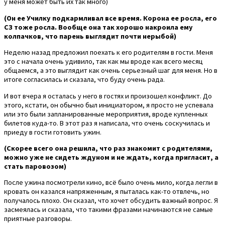
у меня может быть их так много)
(Он ее Училку подкармливал все время. Корона ее росла, его
СЗ тоже росла. Вообще она так хорошо накроила ему
колпачков, что парень выглядит почти нерыбой)
Неделю назад предложил поехать к его родителям в гости. Меня
это с начала очень удивило, так как мы вроде как всего месяц
общаемся, а это выглядит как очень серьезный шаг для меня. Но в
итоге согласилась и сказала, что буду очень рада.
И вот вчера я осталась у него в гостях и произошел конфликт. До
этого, кстати, он обычно был инициатором, я просто не успевала
или это были запланированные мероприятия, вроде купленных
билетов куда-то. В этот раз я написала, что очень соскучилась и
приеду в гости готовить ужин.
(Скорее всего она решила, что раз знакомит с родителями,
можно уже не сидеть ждуном и не ждать, когда пригласит, а
стать паровозом)
После ужина посмотрели кино, всё было очень мило, когда легли в
кровать он казался напряженным, я пыталась как-то отвлечь, но
получалось плохо. Он сказал, что хочет обсудить важный вопрос. Я
засмеялась и сказала, что такими фразами начинаются не самые
приятные разговоры.