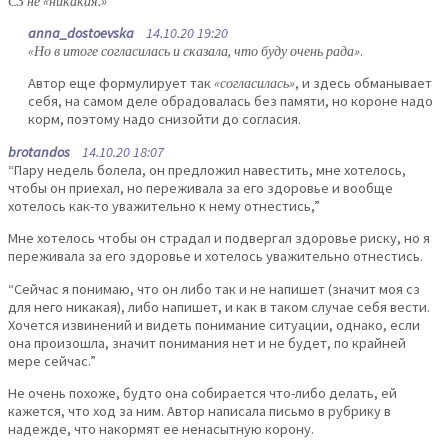
СЗ не «никакая.»
anna_dostoevska
14.10.20 19:20
«Но в итоге согласилась и сказала, что буду очень рада»
.
Автор еще формулирует так
«согласилась»
, и здесь обманывает
себя, на самом деле обрадовалась без памяти, но короне надо
корм, поэтому надо снизойти до согласия.
brotandos
14.10.20 18:07
“Пару недель болела, он предложил навестить, мне хотелось,
чтобы он приехал, но переживала за его здоровье и вообще
хотелось как-то уважительно к нему отнестись,”
Мне хотелось чтобы он страдал и подвергал здоровье риску, но я
переживала за его здоровье и хотелось уважительно отнестись.
“Сейчас я понимаю, что он либо так и не напишет (значит моя сз
для него никакая), либо напишет, и как в таком случае себя вести.
Хочется извинений и видеть понимание ситуации, однако, если
она произошла, значит понимания нет и не будет, по крайней
мере сейчас.”
Не очень похоже, будто она собирается что-либо делать, ей
кажется, что ход за ним. Автор написала письмо в рубрику в
надежде, что накормят ее ненасытную корону.