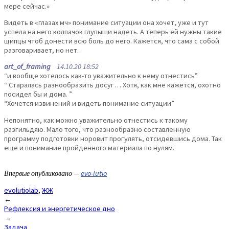
мере сейчас.»
Видеть в «глазах мч» понимание ситуации она хочет, уже и тут
успела на него колпачок глупыши надеть. А теперь ей нужны такие
щипцы чтоб донести всю боль до него. Кажется, что сама с собой
разговаривает, но нет.
art_of_framing
14.10.20 18:52
“и вообще хотелось как-то уважительно к нему отнестись”
“ Старалась разнообразить досуг… Хотя, как мне кажется, охотно
посидел бы и дома. ”
“Хочется извинений и видеть понимание ситуации”
Непонятно, как можно уважительно отнестись к такому
разгильдяю. Мало того, что разнообразно составленную
программу подготовки норовит прогулять, отсидевшись дома. Так
еще и понимание пройденного материала по нулям.
Впервые опубликовано —
evo-lutio
evolutiolab
,
ЖЖ
Post
←
Рефлексия и энергетическое дно
navigation
→
Задача