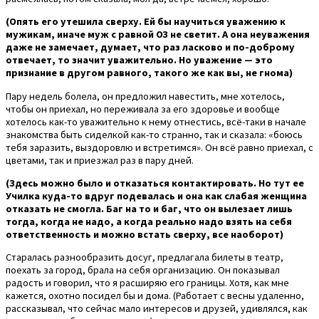
(Опять его утешила сверху. Ей бы научиться уважению к
мужикам, иначе муж с равной ОЗ не светит. А она неуважения
даже не замечает, думает, что раз ласково и по-доброму
отвечает, то значит уважительно. Но уважение — это
признание в другом равного, такого же как вы, не гнома)
Пару недель болела, он предложил навестить, мне хотелось,
чтобы он приехал, но переживала за его здоровье и вообще
хотелось как-то уважительно к нему отнестись, всё-таки в начале
знакомства быть сиделкой как-то странно, так и сказала: «боюсь
тебя заразить, выздоровлю и встретимся». Он всё равно приехал, с
цветами, так и приезжал раз в пару дней.
(Здесь можно было и отказаться контактировать. Но тут ее
Училка куда-то вдруг подевалась и она как слабая женщина
отказать не смогла. Баг на то и баг, что он вылезает лишь
тогда, когда не надо, а когда реально надо взять на себя
ответственность и можно встать сверху, все наоборот)
Старалась разнообразить досуг, предлагала билеты в театр,
поехать за город, брала на себя организацию. Он показывал
радость и говорил, что я расширяю его границы. Хотя, как мне
кажется, охотно посидел бы и дома. (Работает с весны удаленно,
рассказывал, что сейчас мало интересов и друзей, удивлялся, как