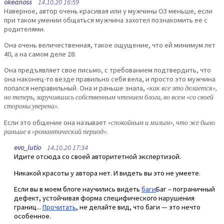
okeanoss
14.10.20 16:59
Наверное, автор очень красивая или у мужчины ОЗ меньше, если
при таком умении общаться мужчина захотел познакомить ее с
родителями.
Она очень величественная, такое ощущение, что ей минимум лет
40, а на самом деле 28.
Она предъявляет свое письмо, с требованием подтвердить, что
она наконец-то везде правильно себя вела, и просто это мужчина
попался неправильный. Она и раньше знала,
«как все это делается»,
но теперь, заручившись собственным чтением блога, во всем «со своей
стороны уверена»
.
Если это общение она называет
«спокойным и милым», что же было
раньше в «романтический период»
.
evo_lutio
14.10.20 17:34
Идите отсюда со своей авторитетной экспертизой.
Никакой красоты у автора нет. И видеть вы это не умеете.
Если вы в моем блоге научились видеть
баги
Баг – пограничный
дефект, устойчивая форма специфического нарушения
границ...
Прочитать
, не делайте вид, что баги — это нечто
особенное.