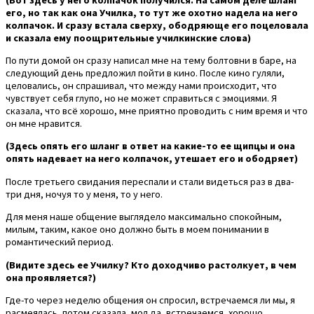
его, но так как она Училка, то тут же охотно надела на него
колпачок. И сразу встала сверху, ободряюще его поцеловала
и сказала ему поощрительные училкинские слова)
По пути домой он сразу написал мне на тему болтовни в баре, на
следующий день предложил пойти в кино. После кино гуляли,
целовались, он спрашивал, что между нами происходит, что
чувствует себя глупо, но не может справиться с эмоциями. Я
сказала, что всё хорошо, мне приятно проводить с ним время и что
он мне нравится.
(Здесь опять его шланг в ответ на какие-то ее щипцы и она
опять надевает на него колпачок, утешает его и ободряет)
После третьего свидания переспали и стали видеться раз в два-
три дня, ночуя то у меня, то у него.
Для меня наше общение выглядело максимально спокойным,
милым, таким, какое оно должно быть в моем понимании в
романтический период.
(Видите здесь ее Училку? Кто доходчиво растолкует, в чем
она проявляется?)
Где-то через неделю общения он спросил, встречаемся ли мы, я
расмеялась, потом сказала, мол да, встречаемся, хорошо.