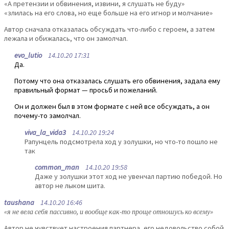
«А претензии и обвинения, извини, я слушать не буду»
«злилась на его слова, но еще больше на его игнор и молчание»
Автор сначала отказалась обсуждать что-либо с героем, а затем
лежала и обижалась, что он замолчал.
evo_lutio
14.10.20 17:31
Да.
Потому что она отказалась слушать его обвинения, задала ему
правильный формат — просьб и пожеланий.
Он и должен был в этом формате с ней все обсуждать, а он
почему-то замолчал.
viva_la_vida3
14.10.20 19:24
Рапунцель подсмотрела ход у золушки, но что-то пошло не
так
common_man
14.10.20 19:58
Даже у золушки этот ход не увенчал партию победой. Но
автор не лыком шита.
taushana
14.10.20 16:46
«я не вела себя пассивно, и вообще как-то проще отношусь ко всему»
Автор не чувствует настроения партнера, его недовольство собой