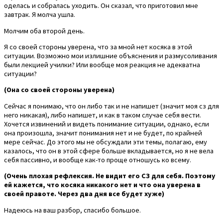
оделась и собралась уходить. Он сказал, что приготовил мне
завтрак. Я молча ушла.
Молчим оба второй день.
Я со своей стороны уверена, что за мной нет косяка в этой
ситуации. Возможно мои излишние объяснения и размусоливания
были лекцией училки? Или вообще моя реакция не адекватна
ситуации?
(Она со своей стороны уверена)
Сейчас я понимаю, что он либо так и не напишет (значит моя сз для
него никакая), либо напишет, и как в таком случае себя вести.
Хочется извинений и видеть понимание ситуации, однако, если
она произошла, значит понимания нет и не будет, по крайней
мере сейчас. До этого мы не обсуждали эти темы, полагаю, ему
казалось, что он в этой сфере больше вкладывается, но я не вела
себя пассивно, и вообще как-то проще отношусь ко всему.
(Очень плохая рефлексия. Не видит его СЗ для себя. Поэтому
ей кажется, что косяка никакого нет и что она уверена в
своей правоте. Через два дня все будет хуже)
Надеюсь на ваш разбор, спасибо большое.