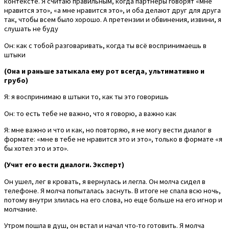
контексте. Я считаю правильным, когда партнеры говорят «мне
нравится это», «а мне нравится это», и оба делают друг для друга
так, чтобы всем было хорошо. А претензии и обвинения, извини, я
слушать не буду
Он: как с тобой разговаривать, когда ты всё воспринимаешь в
штыки
(Она и раньше затыкала ему рот всегда, ультимативно и
грубо)
Я: я воспринимаю в штыки то, как ты это говоришь
Он: то есть тебе не важно, что я говорю, а важно как
Я: мне важно и что и как, но повторяю, я не могу вести диалог в
формате: «мне в тебе не нравится это и это», только в формате «я
бы хотел это и это».
(Учит его вести диалоги. Эксперт)
Он ушел, лег в кровать, я вернулась и легла. Он молча сидел в
телефоне. Я молча попыталась заснуть. В итоге не спала всю ночь,
потому внутри злилась на его слова, но еще больше на его игнор и
молчание.
Утром пошла в душ, он встал и начал что-то готовить. Я молча