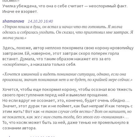
посмел?!
Училка убеждена, что она о себе считает — неоспоримый факт.
Иначе ее взорвет.
shamanova
14.10.20 16:40
«Утром пошла в душ, он встал и начал что-то готовить. Я молча
оделась и собралась уходить. Он сказал, что приготовил мне завтрак. Я
молча ушла.»
Здесь, похоже, автор неплохо покормила свою корону-кровопийцу
завтраком. Ей, наверное, этот завтрак скоро поперек горла
встанет. Думала, что таким образом накажет его за его
«оскорбление»
, а наказала только себя.
«Хочется извинений и видеть понимание ситуации, однако, если она
произошла, значит понимания нет и не будет, по крайней мере сейчас.»
Хочется, чтобы еще покормил корону, чтобы осознал всю тяжесть
своего преступления перед ней и вымолил прощение.
Но если вдруг не осознает, это, конечно, будет очень обидно…
Значит, этот дурак так и не поймет, как был неправ! И как теперь с
этим жить? Вот как
«в таком случае себя вести»? Вот он напишет, но
не покается, как же с ним спать тогда, без этого его «понимания»
…
То, что косяк может быть за ней, даже тенью не промелькнуло в
сознании автора.