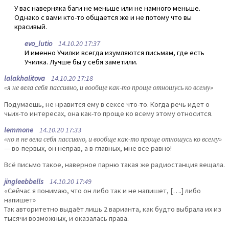
У вас наверняка баги не меньше или не намного меньше.
Однако с вами кто-то общается же и не потому что вы
красивый.
evo_lutio
14.10.20 17:37
И именно Училки всегда изумляются письмам, где есть
Училка. Лучше бы у себя заметили.
lalakhalitova
14.10.20 17:18
«я не вела себя пассивно, и вообще как-то проще отношусь ко всему»
Подумаешь, не нравится ему в сексе что-то. Когда речь идет о
чьих-то интересах, она как-то проще ко всему этому относится.
lemmone
14.10.20 17:33
«но я не вела себя пассивно, и вообще как-то проще отношусь ко всему»
— во-первых, он неправ, а в-главных, мне все равно!
Всё письмо такое, наверное парню такая же радиостанция вещала.
jingleebbells
14.10.20 17:49
«Сейчас я понимаю, что он либо так и не напишет, [….] либо
напишет»
Так авторитетно выдаёт лишь 2 варианта, как будто выбрала их из
тысячи возможных, и оказалась права.