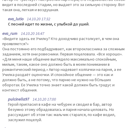
видит в последней стадии, но выдает это за сильную сторону. Вот
такая она, легкая и воздушная.
evo_lutio
14.10.20 17:32
С песней идет по жизни, с улыбкой до ушей.
eva_rum
14.10.20 16:47
«Видите здесь ее Училку? Кто доходчиво растолкует, в чем она
проявляется?»
Она постоянно его подбадривает, как второклассника за сложным
заданием, хотя они ровесники. Первая поцеловала. «Все хорошо».
«Для меня наше общение выглядело максимально спокойным,
милым, таким, какое оно должно быть в моем понимании в
романтический период.» Автор надевает колпачки на парня, а ее
Училка раздаёт оценочки. И спокойное общение — это как и
должно быть, а не потому, что парню не нужно на бОльших
оборотах. Ее Училка точно знает какой должен быть градус и
контекст общения.
pulcinella97
14.10.20 17:00
Герой пригласил в кафе на чебурек и сводил в бар, автор
безумно этому обрадовалась и парня начала целовать. Но
рассуждает об этом так: мальчик старался, по кафе водил,
заслужил поцелуй.