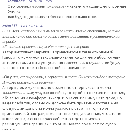
lemmone
14.10.20 17:28
Это
«хочется видеть понимание»
– какая-то чудовищно огромная
Училка,
как будто дрессирует бессловесное животное.
arisu117
14.10.20 16:40
«Для меня наше общение выглядело максимально спокойным, милым,
таким, какое оно должно быть в моем понимании в романтический
период»
«Я считаю правильным, когда партнеры говорят»
Автор выступает мерилом и ориентиром в теме отношений.
Говорит с мужчиной так, словно является для него абсолютным
авторитетом, и диктует условия
«извини, это я слушать не буду»
,
словно он от нее в абсолютной зависимости.
«Он ушел, лег в кровать, я вернулась и легла. Он молча сидел в телефоне.
Я молча попыталась заснуть.»
Автор в доме мужчины, но обиженно отвернулась и молча
«попыталась заснуть»
, как хозяйка, которой он должен извинения,
объяснения и комфорт. Выходит, она спит с ним у него дома, но
ведет себя так, словно он должен быть приятным гостем. А на
следующий день она молча уезжает в ответ на то, что он
приготовил ей завтрак, и молчит два дня, уверенная, что это не
вынос мозга, а она так расслабленно ждет в широко
раскинувшихся границах, что он виновато признает ее супер-
сверху.