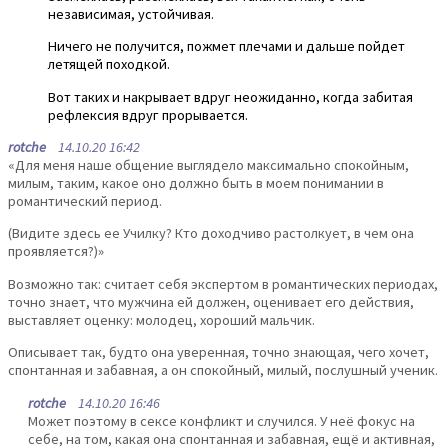
независимая, устойчивая.
Ничего не получится, пожмет плечами и дальше пойдет
летящей походкой.
Вот таких и накрывает вдруг неожиданно, когда забитая
рефлексия вдруг прорывается.
rotche
14.10.20 16:42
«Для меня наше общение выглядело максимально спокойным,
милым, таким, какое оно должно быть в моем понимании в
романтический период.
(Видите здесь ее Училку? Кто доходчиво растолкует, в чем она
проявляется?)»
Возможно так: считает себя экспертом в романтических периодах,
точно знает, что мужчина ей должен, оценивает его действия,
выставляет оценку: молодец, хороший мальчик.
Описывает так, будто она уверенная, точно знающая, чего хочет,
спонтанная и забавная, а он спокойный, милый, послушный ученик.
rotche
14.10.20 16:46
Может поэтому в сексе конфликт и случился. У неё фокус на
себе, на том, какая она спонтанная и забавная, ещё и активная,