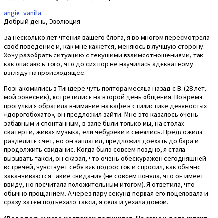
angie_vanilla
Добрый день, Эволюция
За несколько лет чтения вашего блога, я во многом пересмотрела
своё поведение и, как мне кажется, меняюсь в лучшую сторону.
Хочу разобрать ситуацию с текущими взаимоотношениями, так
как опасаюсь того, что до сих пор не научилась адекватному
взгляду на происходящее.
Познакомились в Тиндере чуть полтора месяца назад с В. (28 лет,
мой ровесник), встретились на второй день общения. Во время
прогулки я обратила внимание на кафе в стилистике девяностых
«дорогобохато», он предложил зайти. Мне это казалось очень
забавным и спонтанным, в зале были только мы, на столах
скатерти, живая музыка, ели чебуреки и смеялись. Предложила
разделить счет, но он заплатил, предложил доехать до бара и
продолжить свидание. Когда было совсем поздно, я стала
вызывать такси, он сказал, что очень обескуражен сегодняшней
встречей, чувствует себя как подросток и спросил, как обычно
заканчиваются такие свидания (не совсем поняла, что он имеет
ввиду, но посчитала положительным итогом). Я ответила, что
обычно прощанием. А через пару секунд первая его поцеловала и
сразу затем подъехало такси, я села и уехала домой.
(Вот здесь у него колпачок получился. На самом деле шланг