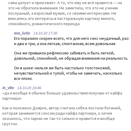
сама целует и приезжает. А то, что ему не всё нравится — на
это не обратила внимания. Не заметила, что это не ученик
послушный, а взрослый мужик, со своими интересами. Не
вписались его интересы в пасторальную картину милого,
спокойного, романтического периода.
evo_lutio
14.10.20 17:30
Его поразило скорее всего, что для него секс неудачный, раз
и два и три, а она легкая, спонтанная, всем довольная.
Она же привыкла рефлексию забивать и быть легкой,
довольной, спокойной, не обращая внимания на реальность.
Он в шоке: нельзя же быть настолько толстокожей,
нечувствительной и тупой, чтобы не замечать, насколько
все плохо.
in_vite
14.10.20 16:46
«да и вообще я обычно больше удовольствия получаю от кайфа
партнера»
Как и положено Доярке, автор считала себя в постели богиней,
которая занимается сексом ради кайфа партнера, а затем
оказалось, что парню не так-то сильно и нравится и вообще
грустно.