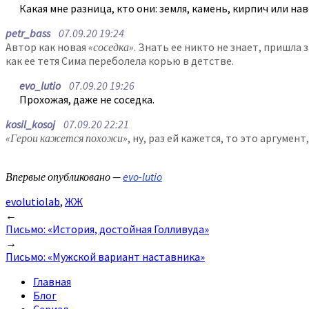
Какая мне разница, кто они: земля, камень, кирпич или нав
petr_bass
07.09.20 19:24
Автор как новая
«соседка»
. Знать ее никто не знает, пришла 
как ее тетя Сима переболела корью в детстве.
evo_lutio
07.09.20 19:26
Прохожая, даже не соседка.
kosil_kosoj
07.09.20 22:21
«Герои кажется похожи»
, ну, раз ей кажется, то это аргуме
Впервые опубликовано —
evo-lutio
evolutiolab
,
ЖЖ
Post
←
Письмо: «История, достойная Голливуда»
navigation
→
Письмо: «Мужской вариант наставника»
Главная
Блог