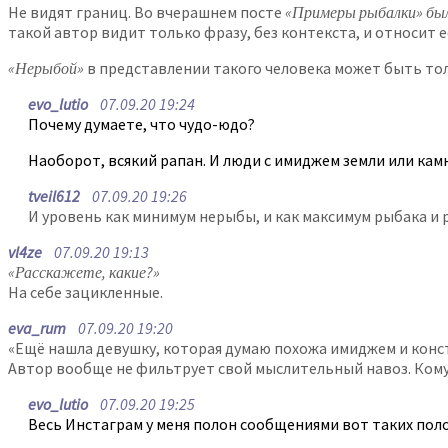
Не видят границ. Во вчерашнем посте
«Примеры рыбалки» был
такой автор видит только фразу, без контекста, и относит её
«Нерыбой»
в представлении такого человека может быть то
evo_lutio
07.09.20 19:24
Почему думаете, что чудо-юдо?
Наоборот, всякий рапан. И люди с имиджем земли или кам
tveil612
07.09.20 19:26
И уровень как минимум нерыбы, и как максимум рыбака и 
vl4ze
07.09.20 19:13
«Расскажете, какие?»
На себе зацикленные.
eva_rum
07.09.20 19:20
«Ещё нашла девушку, которая думаю похожа имиджем и консти
Автор вообще не фильтрует свой мыслительный навоз. Кому о
evo_lutio
07.09.20 19:25
Весь Инстаграм у меня полон сообщениями вот таких поло