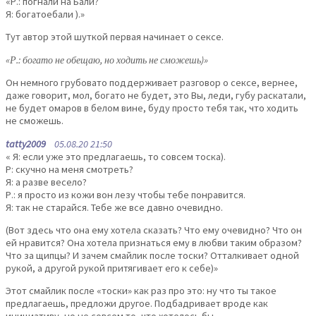
«Р.: погнали на Бали?
Я: богатоебали ).»
Тут автор этой шуткой первая начинает о сексе.
«Р.: богато не обещаю, но ходить не сможешь)»
Он немного грубовато поддерживает разговор о сексе, вернее,
даже говорит, мол, богато не будет, это Вы, леди, губу раскатали,
не будет омаров в белом вине, буду просто тебя так, что ходить
не сможешь.
tatty2009
05.08.20 21:50
« Я: если уже это предлагаешь, то совсем тоска).
Р: скучно на меня смотреть?
Я: а разве весело?
Р.: я просто из кожи вон лезу чтобы тебе понравится.
Я: так не старайся. Тебе же все давно очевидно.
(Вот здесь что она ему хотела сказать? Что ему очевидно? Что он
ей нравится? Она хотела признаться ему в любви таким образом?
Что за щипцы? И зачем смайлик после тоски? Отталкивает одной
рукой, а другой рукой притягивает его к себе)»
Этот смайлик после «тоски» как раз про это: ну что ты такое
предлагаешь, предложи другое. Подбадривает вроде как