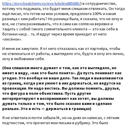
https://psychoalchemy.ru/evo-lutioljru885685/
) в сотрудничестве,
потому что подумала, это будет меня слишком отвлекать. Он тогда
ещё писал, что готов на мои условия, предоплата 100% и какая
разница с кем работать? Но разница была, я сказала, что не хочу и
все, не стала разжевывать, что я сама как сопля на веревке и
тащить с собой такого сомнительного клиента — это как себе в
ботинки наср…ть. И вдруг через время приходит от него:
«лисёнок».
И меня аж замутило. Я от него отказалась как от партнёра, чтобы
не отвлекаться от работы, а выглядело это, будто я хочу его лично,
хочу в любовники себе.
(Она слишком много думает о том, как это выглядело, но
имеет в виду, «как это было понято». Да пусть понимает как
угодно. Это вообще не ваше дело. Так люди и вываливаются
из границ, когда уже умеют в них держаться, но ведутся на
провокации. Не надо вестись. Вы должны помнить, друзья,
что фигура в поле объективна. Пусть другие
интерпретируют и воспринимают как хотят, вы должны
думать только о том, что было сказано вами и сделано
реально. Это и есть — держаться в границах)
Я не ответила и почти забыла М., но на днях он написал, с лёгким
подтекстом, что прочитал мои письма в рубрику. Это было