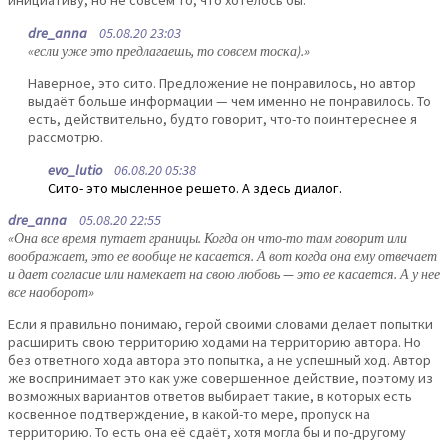
инициативу, но не совсем то, что хотелось бы.
dre_anna
05.08.20 23:03
«если уже это предлагаешь, то совсем тоска).»
Наверное, это сито. Предложение не понравилось, но автор
выдаёт больше информации — чем именно не понравилось. То
есть, действительно, будто говорит, что-то поинтереснее я
рассмотрю.
evo_lutio
06.08.20 05:38
Сито- это мысленное решето. А здесь диалог.
dre_anna
05.08.20 22:55
«Она все время путает границы. Когда он что-то там говорит или
воображает, это ее вообще не касается. А вот когда она ему отвечает
и дает согласие или намекает на свою любовь — это ее касается. А у нее
все наоборот»
Если я правильно понимаю, герой своими словами делает попытки
расширить свою территорию ходами на территорию автора. Но
без ответного хода автора это попытка, а не успешный ход. Автор
же воспринимает это как уже совершенное действие, поэтому из
возможных вариантов ответов выбирает такие, в которых есть
косвенное подтверждение, в какой-то мере, пропуск на
территорию. То есть она её сдаёт, хотя могла бы и по-другому