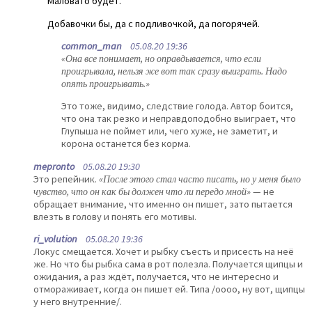
Маловато будет.
Добавочки бы, да с подливочкой, да погорячей.
common_man
05.08.20 19:36
«Она все понимает, но оправдывается, что если
проигрывала, нельзя же вот так сразу выиграть. Надо
опять проигрывать.»
Это тоже, видимо, следствие голода. Автор боится,
что она так резко и неправдоподобно выиграет, что
Глупыша не поймет или, чего хуже, не заметит, и
корона останется без корма.
mepronto
05.08.20 19:30
Это репейник.
«После этого стал часто писать, но у меня было
чувство, что он как бы должен что ли передо мной»
— не
обращает внимание, что именно он пишет, зато пытается
влезть в голову и понять его мотивы.
ri_volution
05.08.20 19:36
Локус смещается. Хочет и рыбку съесть и присесть на неё
же. Но что бы рыбка сама в рот полезла. Получается щипцы и
ожидания, а раз ждёт, получается, что не интересно и
отмораживает, когда он пишет ей. Типа /оооо, ну вот, щипцы
у него внутренние/.