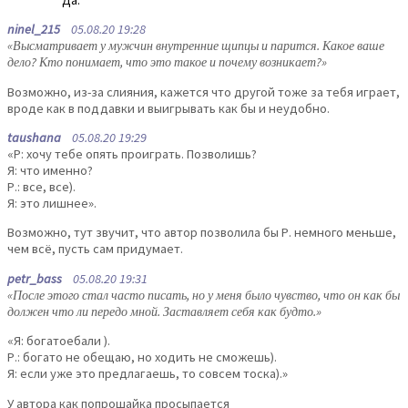
ninel_215
05.08.20 19:28
«Высматривает у мужчин внутренние щипцы и парится. Какое ваше
дело? Кто понимает, что это такое и почему возникает?»
Возможно, из-за слияния, кажется что другой тоже за тебя играет,
вроде как в поддавки и выигрывать как бы и неудобно.
taushana
05.08.20 19:29
«Р: хочу тебе опять проиграть. Позволишь?
Я: что именно?
Р.: все, все).
Я: это лишнее».
Возможно, тут звучит, что автор позволила бы Р. немного меньше,
чем всё, пусть сам придумает.
petr_bass
05.08.20 19:31
«После этого стал часто писать, но у меня было чувство, что он как бы
должен что ли передо мной. Заставляет себя как будто.»
«Я: богатоебали ).
Р.: богато не обещаю, но ходить не сможешь).
Я: если уже это предлагаешь, то совсем тоска).»
У автора как попрошайка просыпается