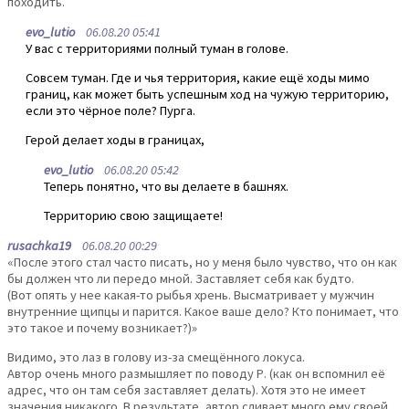
походить.
evo_lutio
06.08.20 05:41
У вас с территориями полный туман в голове.
Совсем туман. Где и чья территория, какие ещё ходы мимо
границ, как может быть успешным ход на чужую территорию,
если это чёрное поле? Пурга.
Герой делает ходы в границах,
evo_lutio
06.08.20 05:42
Теперь понятно, что вы делаете в башнях.
Территорию свою защищаете!
rusachka19
06.08.20 00:29
«После этого стал часто писать, но у меня было чувство, что он как
бы должен что ли передо мной. Заставляет себя как будто.
(Вот опять у нее какая-то рыбья хрень. Высматривает у мужчин
внутренние щипцы и парится. Какое ваше дело? Кто понимает, что
это такое и почему возникает?)»
Видимо, это лаз в голову из-за смещённого локуса.
Автор очень много размышляет по поводу Р. (как он вспомнил её
адрес, что он там себя заставляет делать). Хотя это не имеет
значения никакого. В результате, автор сливает много ему своей