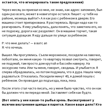
остается, что игнорировать такие предложения)
Через месяц он приехал ко мне, не знаю, как адрес запомнил, был
один раз всего, может в новигаторе остался. Пишет: «у тебя на
районе, можешь выйти?» А я как раз с ребёнком в дверях. Его
машина стоит припаркована. Я растерялась. Вроде надо как-то
реагировать. Я ему улыбнулась, дала понять, что заметила его, но
не подхожу, дорога нас разделяет. Он в машине торчит, такая
ситуация дурацкая. Я иду дальше по улице за ребёнком.
Р: что мне делать? — в ватс ап
Я: что хочешь.
Вышел. Мы прогулялись. Съели мороженое, посидели на лавочке,
поболтали, он меня какую- то квартиру позвал смотреть, говорит,
не подумай, там просто дом крутой и бассейн наверху. На
экскурсию типа. Или ты меня, говорит, сводишь. И улыбается. Я
сперва обрадовалась, но потом подумала, что я дура. Нашла чему
радоваться. Отказалась. Посидели минут 40, я домой пошла с
ребёнком. Он проводил до подъезда, пока, пока.
После этого стал часто писать, но у меня было чувство, что он как
бы должен что ли передо мной. Заставляет себя как будто.
(Вот опять у нее какая-то рыбья хрень. Высматривает у
мужчин внутренние щипцы и парится. Какое ваше дело? Кто