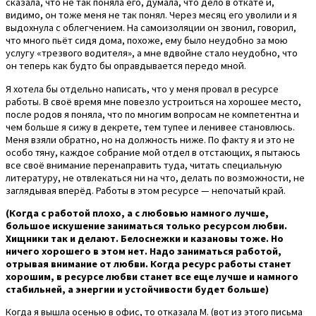
сказала, что не так поняла его, думала, что дело в откате и,
видимо, он тоже меня не так понял. Через месяц его уволили и я
выдохнула с облегчением. На самоизоляции он звонил, говорил,
что много пьёт сидя дома, похоже, ему было неудобно за мою
услугу «трезвого водителя», а мне вдвойне стало неудобно, что
он теперь как будто бы оправдывается передо мной.
Я хотела бы отдельно написать, что у меня провал в ресурсе
работы. В своё время мне повезло устроиться на хорошее место,
после родов я поняла, что по многим вопросам не компетентна и
чем больше я сижу в декрете, тем тупее и ленивее становлюсь.
Меня взяли обратно, но на должность ниже. По факту я и это не
особо тяну, каждое собрание мой отдел в отстающих, я пытаюсь
все своё внимание перенаправить туда, читать специальную
литературу, не отвлекаться ни на что, делать по возможности, не
заглядывая вперёд. Работы в этом ресурсе — непочатый край.
(Когда с работой плохо, а с любовью намного лучше,
большое искушение заниматься только ресурсом любви.
Хищники так и делают. Белоснежки и казановы тоже. Но
ничего хорошего в этом нет. Надо заниматься работой,
отрывая внимание от любви. Когда ресурс работы станет
хорошим, в ресурсе любви станет все еще лучше и намного
стабильней, а энергии и устойчивости будет больше)
Когда я вышла осенью в офис, то отказала М. (вот из этого письма