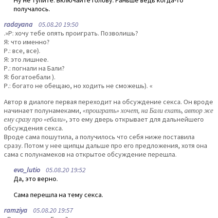
Ну не тупите. Включайте голову. Раньше ведь когда-то
получалось.
radayana
05.08.20 19:50
.»Р: хочу тебе опять проиграть. Позволишь?
Я: что именно?
Р.: все, все).
Я: это лишнее.
Р.: погнали на Бали?
Я: богатоебали ).
Р.: богато не обещаю, но ходить не сможешь). «
Автор в диалоге первая переходит на обсуждение секса. Он вроде
начинает полунамеками,
«проиграть» хочет, на Бали ехать, автор же
ему сразу про «ебали»
, это ему дверь открывает для дальнейшего
обсуждения секса.
Вроде сама пошутила, а получилось что себя ниже поставила
сразу. Потом у нее щипцы дальше про его предложения, хотя она
сама с полунамеков на открытое обсуждение перешла.
evo_lutio
05.08.20 19:52
Да, это верно.
Сама перешла на тему секса.
ramziya
05.08.20 19:57