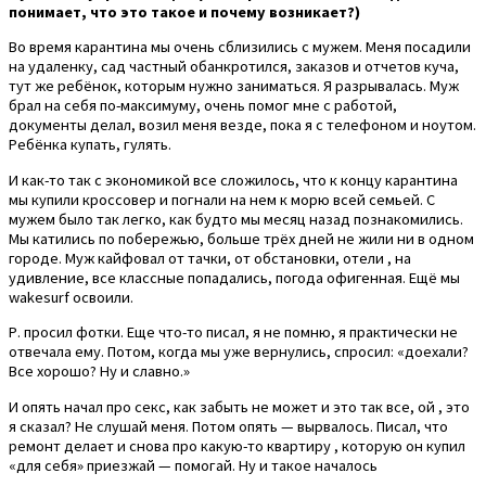
понимает, что это такое и почему возникает?)
Во время карантина мы очень сблизились с мужем. Меня посадили
на удаленку, сад частный обанкротился, заказов и отчетов куча,
тут же ребёнок, которым нужно заниматься. Я разрывалась. Муж
брал на себя по-максимуму, очень помог мне с работой,
документы делал, возил меня везде, пока я с телефоном и ноутом.
Ребёнка купать, гулять.
И как-то так с экономикой все сложилось, что к концу карантина
мы купили кроссовер и погнали на нем к морю всей семьей. С
мужем было так легко, как будто мы месяц назад познакомились.
Мы катились по побережью, больше трёх дней не жили ни в одном
городе. Муж кайфовал от тачки, от обстановки, отели , на
удивление, все классные попадались, погода офигенная. Ещё мы
wakesurf освоили.
Р. просил фотки. Еще что-то писал, я не помню, я практически не
отвечала ему. Потом, когда мы уже вернулись, спросил: «доехали?
Все хорошо? Ну и славно.»
И опять начал про секс, как забыть не может и это так все, ой , это
я сказал? Не слушай меня. Потом опять — вырвалось. Писал, что
ремонт делает и снова про какую-то квартиру , которую он купил
«для себя» приезжай — помогай. Ну и такое началось