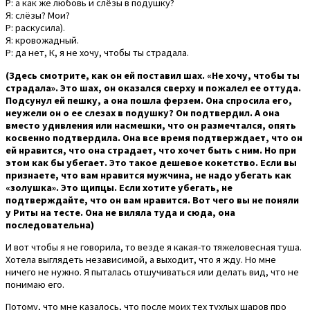
Р: а как же любовь и слёзы в подушку?
Я: слёзы? Мои?
Р: раскусила).
Я: кровожадный.
Р: да нет, К, я не хочу, чтобы ты страдала.
(Здесь смотрите, как он ей поставил шах. «Не хочу, чтобы ты
страдала». Это шах, он оказался сверху и пожалел ее оттуда.
Подсунул ей пешку, а она пошла ферзем. Она спросила его,
неужели он о ее слезах в подушку? Он подтвердил. А она
вместо удивления или насмешки, что он размечтался, опять
косвенно подтвердила. Она все время подтверждает, что он
ей нравится, что она страдает, что хочет быть с ним. Но при
этом как бы убегает. Это такое дешевое кокетство. Если вы
признаете, что вам нравится мужчина, не надо убегать как
«золушка». Это щипцы. Если хотите убегать, не
подтверждайте, что он вам нравится. Вот чего вы не поняли
у Риты на тесте. Она не виляла туда и сюда, она
последовательна)
И вот чтобы я не говорила, то везде я какая-то тяжеловесная туша.
Хотела выглядеть независимой, а выходит, что я жду. Но мне
ничего не нужно. Я пыталась отшучиваться или делать вид, что не
понимаю его.
Потому, что мне казалось, что после моих тех тухлых шаров про