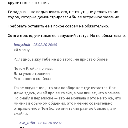
кружит сколько хочет.
Ее задача — не подманивать его, не тянуть, не делать таких
ходов, которые демонстрировали бы ее встречное желание.
Требовать оставить ее в покое совсем не обязательно.
Хотя и можно, учитывая ее замужний статус. Но не обязательно.
lemyshok
05.08.20 20:06
«Я молчу.
Р.: ладно, вижу тебе не до этого, не пристаю более.
Потом Р: ой, я поплыл.
Я: на улице тропики
Р: от твоего смайла.»
Такое ощущение, что она вообще кое-где путается. Вот
даже здесь, он ей про её смайл, а она пишет, что молчала.
Но смайл в переписке — это не молчала и это не то же, что
мимика в обычном общении, это именно сознательно
отправленное. Тем более они такие разные бывают, эти
смайлы.
evo_lutio
06.08.20 05:37
Да.