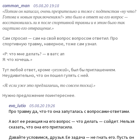
common_man
05.08.20 19:18
«Потом он написал, очень презрительно и тоже с подтекстом «ну что?
Готова к новым приключениям?» это было в ответ на его вопрос —
восстановилась ли я после спортивной травмы и в этом было так
ощутимо его отвращение.»
Сам спросил — сам на свой вопрос вопросом ответил. Про
спортивную травму, наверное, тоже сам узнал.
«Р: что мне делать? — в ватс ап
Я: что хочешь.»
Тут любой ответ, кроме
«уезжай»
, был бы приглашением.
Неудивительно, что он пошел гулять с ней.
«Я: если уже это предлагаешь, то совсем тоска).»
Нужно предложение поинтереснее.
evo_lutio
05.08.20 19:26
Про травму да, что-то она запуталась с вопросами-ответами.
А вот ее реакция на его вопрос — что делать — сойдет. Нельзя
сказать, что она его пригласила.
Давайте условимся, друзья. Ее задача — не гнать его. Пусть он