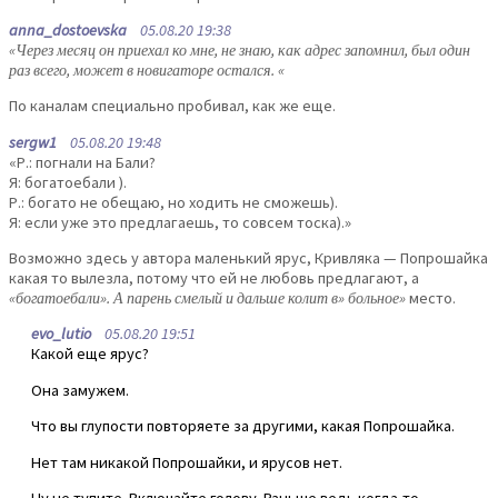
anna_dostoevska
05.08.20 19:38
«Через месяц он приехал ко мне, не знаю, как адрес запомнил, был один
раз всего, может в новигаторе остался. «
По каналам специально пробивал, как же еще.
sergw1
05.08.20 19:48
«Р.: погнали на Бали?
Я: богатоебали ).
Р.: богато не обещаю, но ходить не сможешь).
Я: если уже это предлагаешь, то совсем тоска).»
Возможно здесь у автора маленький ярус, Кривляка — Попрошайка
какая то вылезла, потому что ей не любовь предлагают, а
«богатоебали». А парень смелый и дальше колит в» больное»
место.
evo_lutio
05.08.20 19:51
Какой еще ярус?
Она замужем.
Что вы глупости повторяете за другими, какая Попрошайка.
Нет там никакой Попрошайки, и ярусов нет.