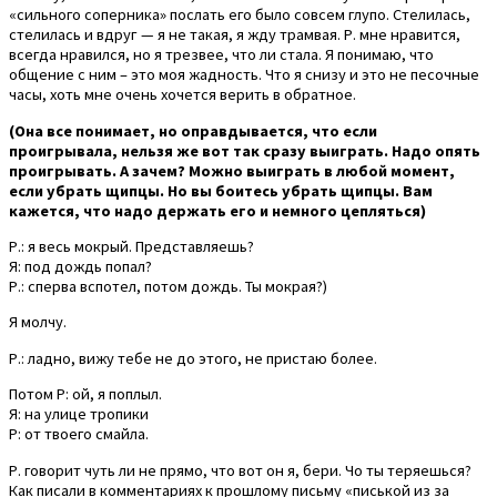
«сильного соперника» послать его было совсем глупо. Стелилась,
стелилась и вдруг — я не такая, я жду трамвая. Р. мне нравится,
всегда нравился, но я трезвее, что ли стала. Я понимаю, что
общение с ним – это моя жадность. Что я снизу и это не песочные
часы, хоть мне очень хочется верить в обратное.
(Она все понимает, но оправдывается, что если
проигрывала, нельзя же вот так сразу выиграть. Надо опять
проигрывать. А зачем? Можно выиграть в любой момент,
если убрать щипцы. Но вы боитесь убрать щипцы. Вам
кажется, что надо держать его и немного цепляться)
Р.: я весь мокрый. Представляешь?
Я: под дождь попал?
Р.: сперва вспотел, потом дождь. Ты мокрая?)
Я молчу.
Р.: ладно, вижу тебе не до этого, не пристаю более.
Потом Р: ой, я поплыл.
Я: на улице тропики
Р: от твоего смайла.
Р. говорит чуть ли не прямо, что вот он я, бери. Чо ты теряешься?
Как писали в комментариях к прошлому письму «писькой из за