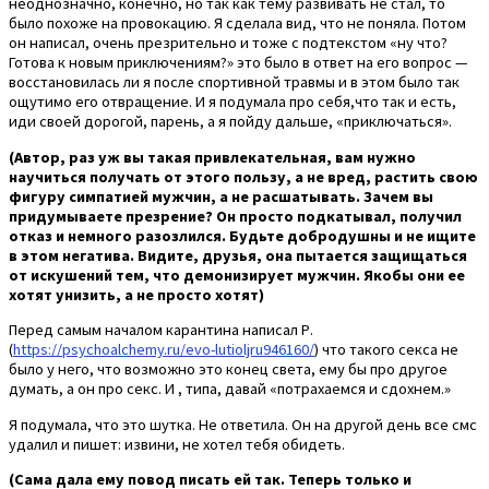
неоднозначно, конечно, но так как тему развивать не стал, то
было похоже на провокацию. Я сделала вид, что не поняла. Потом
он написал, очень презрительно и тоже с подтекстом «ну что?
Готова к новым приключениям?» это было в ответ на его вопрос —
восстановилась ли я после спортивной травмы и в этом было так
ощутимо его отвращение. И я подумала про себя,что так и есть,
иди своей дорогой, парень, а я пойду дальше, «приключаться».
(Автор, раз уж вы такая привлекательная, вам нужно
научиться получать от этого пользу, а не вред, растить свою
фигуру симпатией мужчин, а не расшатывать. Зачем вы
придумываете презрение? Он просто подкатывал, получил
отказ и немного разозлился. Будьте добродушны и не ищите
в этом негатива. Видите, друзья, она пытается защищаться
от искушений тем, что демонизирует мужчин. Якобы они ее
хотят унизить, а не просто хотят)
Перед самым началом карантина написал Р.
(
https://psychoalchemy.ru/evo-lutioljru946160/
) что такого секса не
было у него, что возможно это конец света, ему бы про другое
думать, а он про секс. И , типа, давай «потрахаемся и сдохнем.»
Я подумала, что это шутка. Не ответила. Он на другой день все смс
удалил и пишет: извини, не хотел тебя обидеть.
(Сама дала ему повод писать ей так. Теперь только и