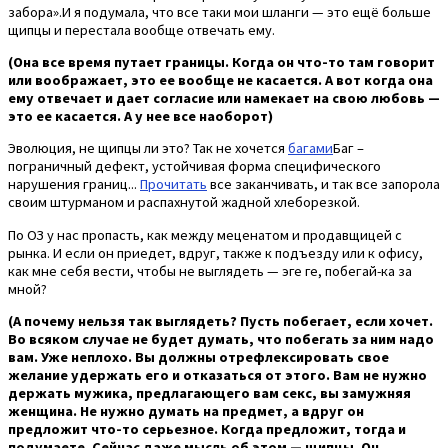
забора».И я подумала, что все таки мои шланги — это ещё больше
щипцы и перестала вообще отвечать ему.
(Она все время путает границы. Когда он что-то там говорит
или воображает, это ее вообще не касается. А вот когда она
ему отвечает и дает согласие или намекает на свою любовь —
это ее касается. А у нее все наоборот)
Эволюция, не щипцы ли это? Так не хочется
багами
Баг –
пограничный дефект, устойчивая форма специфического
нарушения границ...
Прочитать
все заканчивать, и так все запорола
своим штурманом и распахнутой жадной хлеборезкой.
По ОЗ у нас пропасть, как между меценатом и продавщицей с
рынка. И если он приедет, вдруг, также к подъезду или к офису,
как мне себя вести, чтобы не выглядеть — эге ге, побегай-ка за
мной?
(А почему нельзя так выглядеть? Пусть побегает, если хочет.
Во всяком случае не будет думать, что побегать за ним надо
вам. Уже неплохо. Вы должны отрефлексировать свое
желание удержать его и отказаться от этого. Вам не нужно
держать мужика, предлагающего вам секс, вы замужняя
женщина. Не нужно думать на предмет, а вдруг он
предложит что-то серьезное. Когда предложит, тогда и
подумаете. Сейчас даже мысль об этом — щипцы. Он