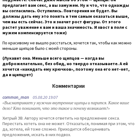
предлагает вам секс, а вы замужем. Ну и что, что однажды
вы согласились. Оступились. Повторения не будет. Вы
должны дать ему это понять и тем самым оказаться выше,
чем вы есть сейчас. Это и значит рост фигуры. От этого
растет уважение к вам и ваша значимость. И хвост в поле с
мужем компенсируется тоже)
По красивому не вышло расстаться, хочется так, чтобы как можно
меньше щипцов было с моей стороны.
(Лукавит она. Меньше всего щипцов — когда вы
доброжелательно, без обид, но твердо отказываете. А ей
хочется «накидать ему крючков», поэтому она его нет-нет,
да и щипцует)
Комментарии
common_man
05.08.20 19:07
«Высматривает у мужчин внутренние щипцы и парится. Какое ваше
дело? Кто понимает, что это такое и почему возникает?»
Хитрый ЗВ. Автору хочется ответить на предложение секса.
Перестать хотеть она не может. Отказаться, понимая при этом, что
да, хотела, ей тоже сложно. Приходится обесценивать
предложения, искать в них подвох.