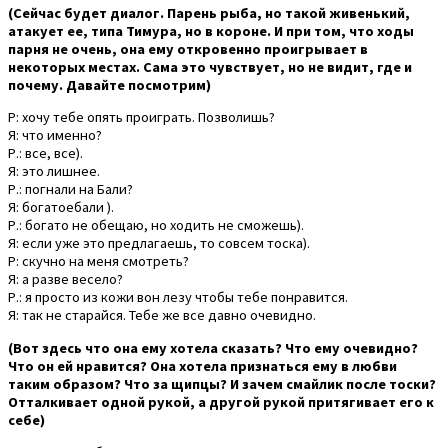
(Сейчас будет диалог. Парень рыба, но такой живенький,
атакует ее, типа Тимура, но в короне. И при том, что ходы
парня не очень, она ему откровенно проигрывает в
некоторых местах. Сама это чувствует, но не видит, где и
почему. Давайте посмотрим)
Р: хочу тебе опять проиграть. Позволишь?
Я: что именно?
Р.: все, все).
Я: это лишнее.
Р.: погнали на Бали?
Я: богатоебали ).
Р.: богато не обещаю, но ходить не сможешь).
Я: если уже это предлагаешь, то совсем тоска).
Р: скучно на меня смотреть?
Я: а разве весело?
Р.: я просто из кожи вон лезу чтобы тебе понравится.
Я: так не старайся. Тебе же все давно очевидно.
(Вот здесь что она ему хотела сказать? Что ему очевидно?
Что он ей нравится? Она хотела признаться ему в любви
таким образом? Что за щипцы? И зачем смайлик после тоски?
Отталкивает одной рукой, а другой рукой притягивает его к
себе)