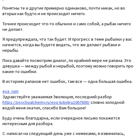
Понятны те и другие примерно одинаково, почти никак, но во
вторых как будто и не происходит ничего.
Точнее происходит что-то обычное и само собой, а рыбак ничего
не делает.
Я предупреждала, что так будет. И прогресс в теме рыбалки у вас
начнется, когда вы будете видеть, что же делают рыбаки и
нерыбы.
Пока давайте посмотрим диалог, по крайней мере не рапана. Это
девушка — между рыбой и нерыбой, поэтому можно говорить про
какие-то ошибки.
В историях рапанов нет ошибок, там все — одна большая ошибка.
eva_rum
Здравствуйте уважаемая Эволюция, последний разбор
https://psychoalchemy.ru/evo-lutioljru1067600/
словно холодной
водой меня окатил, спасибо Вам большое!
Буду очень благодарна, если очередное письмо покажется
интересным для разбора.
С. написал на следующий день уже с немеками, я извинилась,