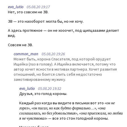
evo_lutio
05.08.20 19:17
Нет, это совсем не ЗВ.
ЗВ — это наооборот: могла бы, но не хочу.
А здесь протяжное — он не хооочет, под щипцаааами делает
вид.
Совсем не ЗВ.
common_man
05.08.20 19:26
Может быть, корона Спасателя, под которой орудует
Ищейка (лаз в голову). А Ищейка включается, потому что
автор хочет ясности в мотивах партнера. Хочет развития
отношений, но боится слить себя недостаточно
замотивированному мужику.
evo_lutio
05.08.20 19:32
Друзья, это голод короны.
Каждый раз когда вы видите в письмах вот это
«он не
горел», «он писал, но как будто формально…», «она
соглашалась, но без удовольствия», «она приезжала, но любви
я не чувствовал»
— все это стон голодной короны.