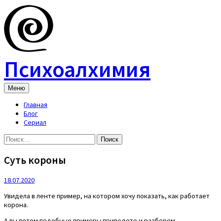
Skip
to
content
Психоалхимия
Меню
Главная
Блог
Сериал
Найти:
Суть короны
18.07.2020
Увидела в ленте пример, на котором хочу показать, как работает
корона.
А вы потом подобные примеры приведете и разберем.