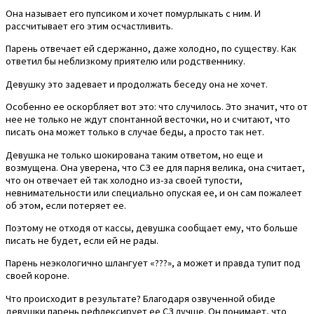
Она называет его пупсиком и хочет помурлыкать с ним. И
рассчитывает его этим осчастливить.
Парень отвечает ей сдержанно, даже холодно, по существу. Как
ответил бы неблизкому приятелю или родственнику.
Девушку это задевает и продолжать беседу она не хочет.
Особенно ее оскорбляет вот это: что случилось. Это значит, что от
нее не только не ждут спонтанной весточки, но и считают, что
писать она может только в случае беды, а просто так нет.
Девушка не только шокирована таким ответом, но еще и
возмущена. Она уверена, что СЗ ее для парня велика, она считает,
что он отвечает ей так холодно из-за своей тупости,
невнимательности или специально опуская ее, и он сам пожалеет
об этом, если потеряет ее.
Поэтому не отходя от кассы, девушка сообщает ему, что больше
писать не будет, если ей не рады.
Парень неэкологично шлангует «???», а может и правда тупит под
своей короне.
Что происходит в результате? Благодаря озвученной обиде
девушки парень рефлексирует ее СЗ лучше. Он понимает, что