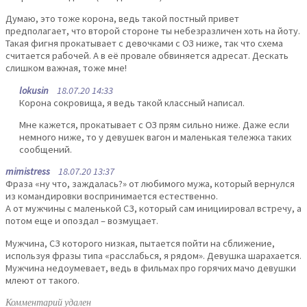
Думаю, это тоже корона, ведь такой постный привет
предполагает, что второй стороне ты небезразличен хоть на йоту.
Такая фигня прокатывает с девочками с ОЗ ниже, так что схема
считается рабочей. А в её провале обвиняется адресат. Дескать
слишком важная, тоже мне!
lokusin
18.07.20 14:33
Корона сокровища, я ведь такой классный написал.
Мне кажется, прокатывает с ОЗ прям сильно ниже. Даже если
немного ниже, то у девушек вагон и маленькая тележка таких
сообщений.
mimistress
18.07.20 13:37
Фраза «ну что, заждалась?» от любимого мужа, который вернулся
из командировки воспринимается естественно.
А от мужчины с маленькой СЗ, который сам инициировал встречу, а
потом еще и опоздал – возмущает.
Мужчина, СЗ которого низкая, пытается пойти на сближение,
используя фразы типа «расслабься, я рядом». Девушка шарахается.
Мужчина недоумевает, ведь в фильмах про горячих мачо девушки
млеют от такого.
Комментарий удален