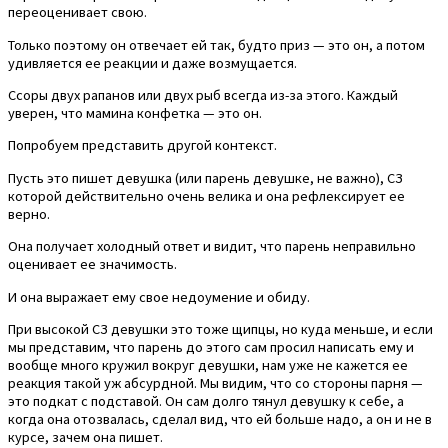
переоценивает свою.
Только поэтому он отвечает ей так, будто приз — это он, а потом
удивляется ее реакции и даже возмущается.
Ссоры двух рапанов или двух рыб всегда из-за этого. Каждый
уверен, что мамина конфетка — это он.
Попробуем представить другой контекст.
Пусть это пишет девушка (или парень девушке, не важно), СЗ
которой действительно очень велика и она рефлексирует ее
верно.
Она получает холодный ответ и видит, что парень неправильно
оценивает ее значимость.
И она выражает ему свое недоумение и обиду.
При высокой СЗ девушки это тоже щипцы, но куда меньше, и если
мы представим, что парень до этого сам просил написать ему и
вообще много кружил вокруг девушки, нам уже не кажется ее
реакция такой уж абсурдной. Мы видим, что со стороны парня —
это подкат с подставой. Он сам долго тянул девушку к себе, а
когда она отозвалась, сделал вид, что ей больше надо, а он и не в
курсе, зачем она пишет.