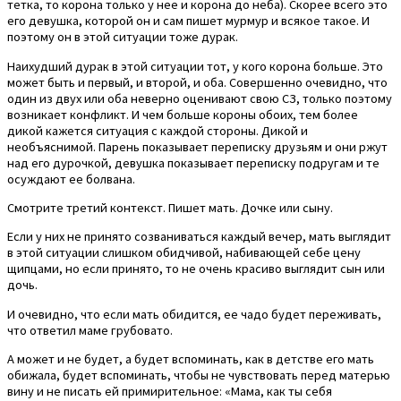
тетка, то корона только у нее и корона до неба). Скорее всего это
его девушка, которой он и сам пишет мурмур и всякое такое. И
поэтому он в этой ситуации тоже дурак.
Наихудший дурак в этой ситуации тот, у кого корона больше. Это
может быть и первый, и второй, и оба. Совершенно очевидно, что
один из двух или оба неверно оценивают свою СЗ, только поэтому
возникает конфликт. И чем больше короны обоих, тем более
дикой кажется ситуация с каждой стороны. Дикой и
необъяснимой. Парень показывает переписку друзьям и они ржут
над его дурочкой, девушка показывает переписку подругам и те
осуждают ее болвана.
Смотрите третий контекст. Пишет мать. Дочке или сыну.
Если у них не принято созваниваться каждый вечер, мать выглядит
в этой ситуации слишком обидчивой, набивающей себе цену
щипцами, но если принято, то не очень красиво выглядит сын или
дочь.
И очевидно, что если мать обидится, ее чадо будет переживать,
что ответил маме грубовато.
А может и не будет, а будет вспоминать, как в детстве его мать
обижала, будет вспоминать, чтобы не чувствовать перед матерью
вину и не писать ей примирительное: «Мама, как ты себя