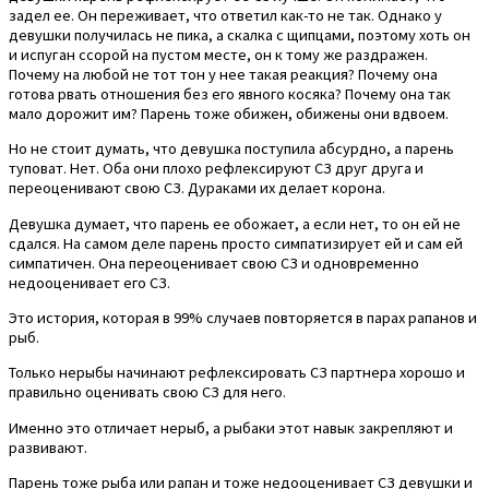
задел ее. Он переживает, что ответил как-то не так. Однако у
девушки получилась не пика, а скалка с щипцами, поэтому хоть он
и испуган ссорой на пустом месте, он к тому же раздражен.
Почему на любой не тот тон у нее такая реакция? Почему она
готова рвать отношения без его явного косяка? Почему она так
мало дорожит им? Парень тоже обижен, обижены они вдвоем.
Но не стоит думать, что девушка поступила абсурдно, а парень
туповат. Нет. Оба они плохо рефлексируют СЗ друг друга и
переоценивают свою СЗ. Дураками их делает корона.
Девушка думает, что парень ее обожает, а если нет, то он ей не
сдался. На самом деле парень просто симпатизирует ей и сам ей
симпатичен. Она переоценивает свою СЗ и одновременно
недооценивает его СЗ.
Это история, которая в 99% случаев повторяется в парах рапанов и
рыб.
Только нерыбы начинают рефлексировать СЗ партнера хорошо и
правильно оценивать свою СЗ для него.
Именно это отличает нерыб, а рыбаки этот навык закрепляют и
развивают.
Парень тоже рыба или рапан и тоже недооценивает СЗ девушки и