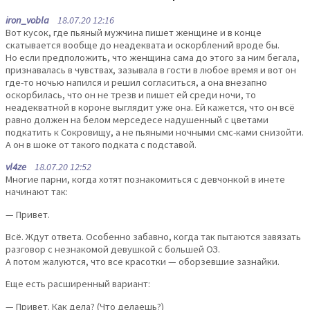
iron_vobla
18.07.20 12:16
Вот кусок, где пьяный мужчина пишет женщине и в конце
скатывается вообще до неадеквата и оскорблений вроде бы.
Но если предположить, что женщина сама до этого за ним бегала,
признавалась в чувствах, зазывала в гости в любое время и вот он
где-то ночью напился и решил согласиться, а она внезапно
оскорбилась, что он не трезв и пишет ей среди ночи, то
неадекватной в короне выглядит уже она. Ей кажется, что он всё
равно должен на белом мерседесе надушенный с цветами
подкатить к Сокровищу, а не пьяными ночными смс-ками снизойти.
А он в шоке от такого подката с подставой.
vl4ze
18.07.20 12:52
Многие парни, когда хотят познакомиться с девчонкой в инете
начинают так:
— Привет.
Всё. Ждут ответа. Особенно забавно, когда так пытаются завязать
разговор с незнакомой девушкой с большей ОЗ.
А потом жалуются, что все красотки — оборзевшие зазнайки.
Еще есть расширенный вариант:
— Привет. Как дела? (Что делаешь?)