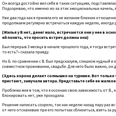
Он всегда достойно вел себя в таких ситуациях, подставлял
Подозреваю, что именно из-за этих эмоциональных качель, я
Уже два года как я приняла его не желание близких отношени
продолжаем регулярно встречаться каждую неделю, иногда р
(Жилья у В нет, денег мало, встречаются они у нее в ос
ей понять, что просить встреч должна она)
Был перерыв 3 месяца в начале прошлого года, я тогда встре
то есть?» сказала правду.
Но Б. по сравнению с В. был предсказуем, слишком нудный и о
совместном проживании, свадьбе. Для него было важно, он д
(Здесь корона делает солнышко на турнике. Вот только чт
пристают, замучали автора. Представьте себе ее жалко
Проблема моя в том, что я осознаю свою зависимость от В., 
блокировать нет, уже проходила.
Решение написать созрело, так как неделю назад пару раз вс
от него отскакиваю при его попытках сблизиться, взять за р