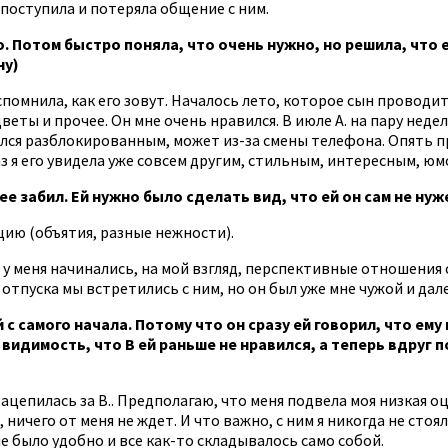
 поступила и потеряла общение с ним.
. Потом быстро поняла, что очень нужно, но решила, что 
ну)
спомнила, как его зовут. Началось лето, которое сын проводит 
веты и прочее. Он мне очень нравился. В июле А. на пару недел
азался разблокированным, может из-за смены телефона. Опять п
з я его увидела уже совсем другим, стильным, интересным, ю
ее забил. Ей нужно было сделать вид, что ей он сам не нуж
ию (объятия, разные нежности).
у меня начинались, на мой взгляд, перспективные отношения с А
тпуска мы встретились с ним, но он был уже мне чужой и далеки
 с самого начала. Потому что он сразу ей говорил, что ему
 видимость, что В ей раньше не нравился, а теперь вдруг 
 зацепилась за В.. Предполагаю, что меня подвела моя низкая о
ничего от меня не ждет. И что важно, с ним я никогда не стоя
е было удобно и все как-то складывалось само собой.