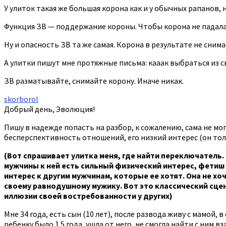
У улиток такая же большая корона как и у обычных рапанов, н
Функция ЗВ — поддержание короны. Чтобы корона не падала, у
Ну и опасность ЗВ та же самая. Корона в результате не снима
А улитки пишут мне протяжные письма: кааак выбраться из с
ЗВ разматывайте, снимайте корону. Иначе никак.
skorborol
Добрый день, Эволюция!
Пишу в надежде попасть на разбор, к сожалению, сама не мо
бесперспективность отношений, его низкий интерес (он толь
(Вот спрашивает улитка меня, где найти переключатель.
мужчины к ней есть сильный физический интерес, фетиш о
интерес к другим мужчинам, которые ее хотят. Она не хо
своему равнодушному мужику. Вот это классический сцена
иллюзии своей востребованности у других)
Мне 34 года, есть сын (10 лет), после развода живу с мамой,
ребенку было 1.5 года, ушла от него, не смогла найти с ним