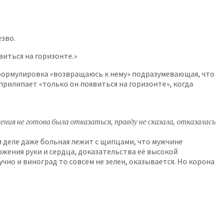
зво.
виться на горизонте.»
я формулировка «возвращаюсь к нему» подразумевающая, что
 прилипает «только он появиться на горизонте», когда
ения не готова была отказаться, правду не сказала, отказалась
м деле даже больная лежит с щипцами, что мужчине
ложения руки и сердца, доказательства её высокой
учно и виноград то совсем не зелен, оказывается. Но корона