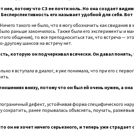
от нее, потому что СЗ ее почти ноль. Но она создает видим
Бесперспективность его называет удобной для себя. Вот 
Ничего такого не было, что я могу обозначить как свидания в
было раньше закончилось. Также были его эксперименты и ман
того общения), то все преподноситься так, что встреча — это
по-другому шансов на встречу нет.
ть, которую он подчеркивал всячески. Он давал понять, ч
ько я вступала в диалог, я уже понимала, что при его с первог
чить.
ношениях внизу, потому что он был ей очень нужен, а она 
 пограничный дефект, устойчивая форма специфического нару
 сократить, ранее порывалась объяснять, поучать, разжёвыват
что он не хочет ничего серьезного, и теперь уже страдает 