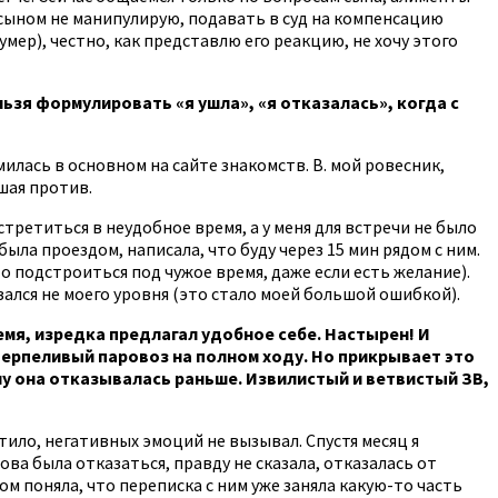
 сыном не манипулирую, подавать в суд на компенсацию
умер), честно, как представлю его реакцию, не хочу этого
льзя формулировать «я ушла», «я отказалась», когда с
лась в основном на сайте знакомств. В. мой ровесник,
шая против.
встретиться в неудобное время, а у меня для встречи не было
ыла проездом, написала, что буду через 15 мин рядом с ним.
о подстроиться под чужое время, даже если есть желание).
зался не моего уровня (это стало моей большой ошибкой).
емя, изредка предлагал удобное себе. Настырен! И
етерпеливый паровоз на полном ходу. Но прикрывает это
ему она отказывалась раньше. Извилистый и ветвистый ЗВ,
тило, негативных эмоций не вызывал. Спустя месяц я
ова была отказаться, правду не сказала, отказалась от
ом поняла, что переписка с ним уже заняла какую-то часть