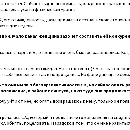
ась только я. Сейчас стыдно вспоминать, как демонстративно
 застряла уже на физическом уровне.
й, его отчужденность, даже приняла и осознала свою степень 
аз в две недели.
новном. Мало какая женщина захочет составить ей конкурен
чалась с парнем Б., отношения очень быстро развивались. Когда
чень много от меня ожидал. На тот момент (3 мес. знаю челове
ля себя все решил, так и попрощались. На фоне давящего обяз
о она ныла о бесперспективности с В, но сейчас опять рад
е положение, в районе плинтуса, но оттуда она продолжа
хочу уйти от нее, но опять возвращаюсь к нему, только он поя
тречалась с А., который и прошлым летом звал меня на свидания
уку, обнять, поцеловать. Парадокс в том, что он мне нравитьс