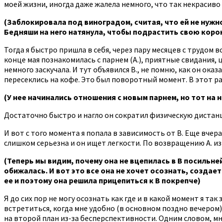
моей жизни, иногда даже жалела немного, что так некрасиво
(Заблокировала под виноградом, считая, что ей не нужно
Бедняши на него натянула, чтобы подрастить свою коро
Тогда я быстро пришла в себя, через пару месяцев с трудом в
конце мая познакомилась с парнем (А.), приятные свидания, ц
немного заскучала. И тут объявился В., не помню, как он ок
пересеклись на кофе. Это был поворотный момент. В этот ра
(У нее начинались отношения с новым парнем, но тот на н
Достаточно быстро и нагло он сократил физическую дистанц
И вот с того момента я попала в зависимость от В. Еще вчера 
слишком серьезна и он ищет легкости. По возвращению А. из о
(Теперь мы видим, почему она не вцепилась в В посильней
обижалась. И вот это все она не хочет осознать, создает
ее и поэтому она решила прицепиться к В покрепче)
Я до сих пор не могу осознать как где и в какой момент я так
встретиться, когда мне удобно (в основном поздно вечером), 
на второй план из-за бесперспективности. Одним словом, мн