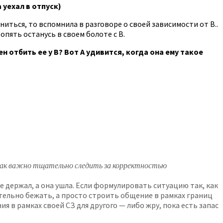
 уехал в отпуск)
сниться, то вспомнила в разговоре о своей зависимости от В..
опять останусь в своем болоте с В.
н отбить ее у В? Вот А удивится, когда она ему такое
у так важно тщательно следить за корректностью
е держал, а она ушла. Если формулировать ситуацию так, как
язательно бежать, а просто строить общение в рамках границ
я в рамках своей СЗ для другого — либо жру, пока есть запас