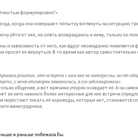
ектностью формулировок?»
да, когда она совершает попытку взглянуть на ситуацию тре
хочу уйти от нее, но опять возвращаюсь к нему, только он поя
ины и зависимость от него, как вдруг неожиданно появляетс
на просит ее вернуться. В то время как автор самостоятельно
 приняла решение, что встречи с ним мне не интересны, но от общ
рече, у меня отговорки закончились, я его заблокировала»
только общение, а вот мужчина упорно осаждает её. А на само
янет из него намного более интересные для нее встречи (пред
сем перестают писать её хороводы, которых нет, становится ск
оего виноградника.
раньше и раньше побежала бы.