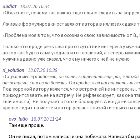
audiat
18.07.20 10:34
«Объясните, почему так важно тщательно следить за корр
Лживые формулировки оставляют автора в иллюзиях даже тог
«Проблема моя в том, что я осознаю свою зависимость от В., 
Только что вроде речь шла про отсутствие интереса у мужч
автор как будто сама уходила из отношений, а теперь мужчи
мужчина давно уже сказал, что ему ничего с ней не нужно.
ri_volution
18.07.20 10:39
«Спустя месяц я заболела, он хотел встретить еще раз, я тогда
от встречи, списав на болезнь. Он продолжал настаивать на вст
Под короной автору кажется, что встречи ей не интересны, 
приходится звать её на встречу. Не рефлексирует, как она т
значимости). Не получает этого и блокирует. А когда ей сов
крепко сидит на месте и автор решает снизойти с высоты св
evo_lutio
18.07.20 11:24
Там еще проще.
Он не писал, потом написал и она побежала. Написал бы 