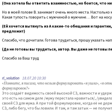
(Она хотела бы ответить взаимностью, но боится, что ни
Но в моей голове В. занимает очень много места. Настолько м
Какая тупость говорить с мужчиной о мужчине… Вот на носу ск
(Ей хочется вытянуть из А какие-то обещания и гарантии,
предложит)
Спасибо, что дочитали. Готова трудиться, прошу указать на
(Да не готовы вы трудиться, автор. Вы даже не готовы п
Спасибо за Ваш труд
ri_volution
18.07.20 10:30
«Помните, я писала, что нельзя формулировать «я ушла», «я о
формулировок?»
Это создаёт видимость своей высокой СЗ, важности и удержи
это есть на самом деле /мужу перестала нравиться/, /увидел
своей СЗ для мужа. А при той формулировке, когда её не держ
СЗ, либо бегу, что бы ловили. И там, и там затык — не получ