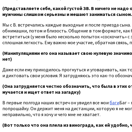
(Представляете себе, какой густой ЗВ. В ничего не надо 
мужчины слишком серьезны и мешают заниматься сыном. 
Мы с В. встречались каждые выходные и после приезда сына. 
обнимашки, потом и близость. Общение в том формате, как 
встретиться (у меня было несколько попыток «соскочить» с э
сплошная легкость. Ему важно мое участие, обратная связь, 
(Манипуляциями его она называет свою нулевую значимос
нет)
Даже если ему приходилось прогнуться и уговаривать, как тол
и диктовать свои условия. Я затрудняюсь это как-то обозна
(Она затрудняется честно обозначить, что была в этих от
мучается и ищет ответ на загадку)
В первые полгода наших встреч он увидел все мои
баги
Баг –
попрошайку. Он держит меня на дистанции, которую я не могу
неправильно, что я хочу и чего мне не хватает.
(Вот только что она плела из винограда, как ей удобно, 