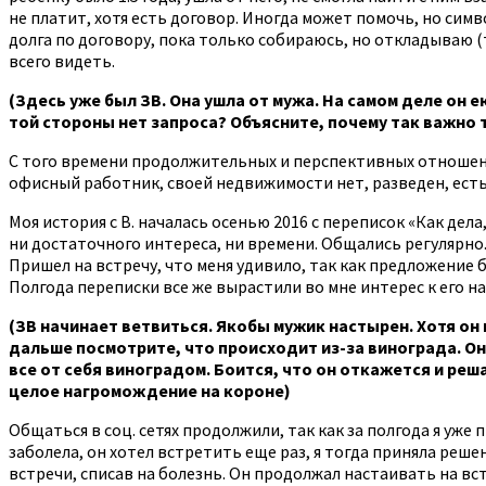
не платит, хотя есть договор. Иногда может помочь, но си
долга по договору, пока только собираюсь, но откладываю (то
всего видеть.
(Здесь уже был ЗВ. Она ушла от мужа. На самом деле он е
той стороны нет запроса? Объясните, почему так важн
С того времени продолжительных и перспективных отношений 
офисный работник, своей недвижимости нет, разведен, есть
Моя история с В. началась осенью 2016 с переписок «Как дела
ни достаточного интереса, ни времени. Общались регулярно. 
Пришел на встречу, что меня удивило, так как предложение 
Полгода переписки все же вырастили во мне интерес к его на
(ЗВ начинает ветвиться. Якобы мужик настырен. Хотя он
дальше посмотрите, что происходит из-за винограда. Он
все от себя виноградом. Боится, что он откажется и реш
целое нагромождение на короне)
Общаться в соц. сетях продолжили, так как за полгода я уже
заболела, он хотел встретить еще раз, я тогда приняла решен
встречи, списав на болезнь. Он продолжал настаивать на вст