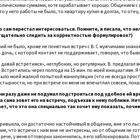
мволическими суммами, хотя зарабатывает хорошо. Общением с
 у него работы не было, то квартиру купил в долгах, то отец 
ю сам перестал интересоваться. Помните, я писала, что не
о тщательно следить за корректностью формулировок?)
не было, кроме не понятных встреч с В. С мужчинами знакоми
 дочь, с которой контакт не поддерживает, говорил, что быв
, давай встретимся», неглубоких, но регулярных. В. предлагал 
Встретились через полгода на 15 мин. по моей инициативе. Я б
было моей жалкой попыткой манипуляции (что не всегда прост
стырности, но при встрече он меня не впечатлил совсем, пока
 ни разу даже не подумал подстроиться под удобное ей вр
а сама зовет его на встречу, подъехав к нему поближе. Н
ает, что это она специально так хочет ему показать, поч
 привыкла, он достаточно настойчивый в общении, мне это льс
ие, что встречи с ним мне не интересны, но от общения не гот
рече, у меня отговорки закончились, я его заблокировала. Пот