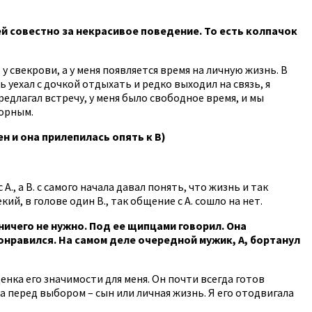
ей совестно за некрасивое поведение. То есть колпачок
у свекрови, а у меня появляется время на личную жизнь. В
ь уехал с дочкой отдыхать и редко выходил на связь, я
редлагал встречу, у меня было свободное время, и мы
морным.
ен и она прилепилась опять к В)
., а В. с самого начала давал понять, что жизнь и так
й, в голове один В., так общение с А. сошло на нет.
 ничего не нужно. Под ее щипцами говорил. Она
понравился. На самом деле очередной мужик, А, бортанул
ценка его значимости для меня. Он почти всегда готов
ла перед выбором – сын или личная жизнь. Я его отодвигала