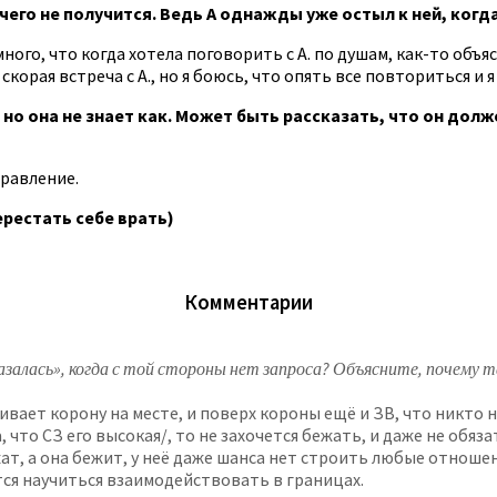
чего не получится. Ведь А однажды уже остыл к ней, когда
ного, что когда хотела поговорить с А. по душам, как-то объя
орая встреча с А., но я боюсь, что опять все повториться и я 
 но она не знает как. Может быть рассказать, что он долже
правление.
ерестать себе врать)
Комментарии
тказалась», когда с той стороны нет запроса? Объясните, почем
вает корону на месте, и поверх короны ещё и ЗВ, что никто н
а, что СЗ его высокая/, то не захочется бежать, и даже не об
ат, а она бежит, у неё даже шанса нет строить любые отношени
ится научиться взаимодействовать в границах.