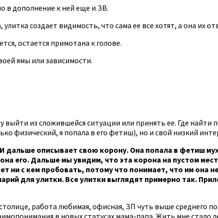
о в дополнение к ней еще и ЗВ.
литка создает видимость, что сама ее все хотят, а она их от
ется, остается примотана к голове.
воей ямы или зависимости.
гу выйти из сложившейся ситуации или принять ее. Где найти
ко физический, я попала в его фетиш), но и свой низкий инте
 И дальше описывает свою корону. Она попала в фетиш му
на его. Дальше мы увидим, что эта корона на пустом месте
чет ни с кем пробовать, потому что понимает, что им она 
рий для улитки. Все улитки выглядят примерно так. Приле
 в столице, работа любимая, офисная, ЗП чуть выше среднего по
 взаимопонимания в новых статусах мама-папа. Жить мне стало