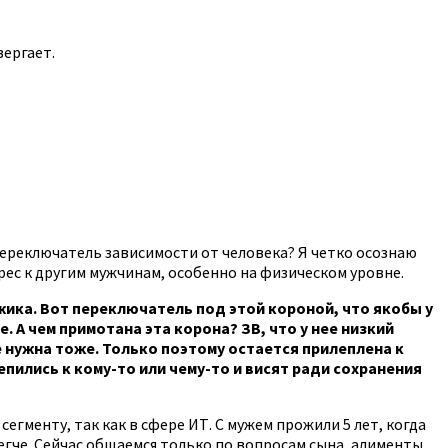
вергает.
 переключатель зависимости от человека? Я четко осознаю
рес к другим мужчинам, особенно на физическом уровне.
жика. Вот переключатель под этой короной, что якобы у
. А чем примотана эта корона? ЗВ, что у нее низкий
не нужна тоже. Только поэтому остается прилеплена к
пились к кому-то или чему-то и висят ради сохранения
 сегменту, так как в сфере ИТ. С мужем прожили 5 лет, когда
 легче. Сейчас общаемся только по вопросам сына, алименты