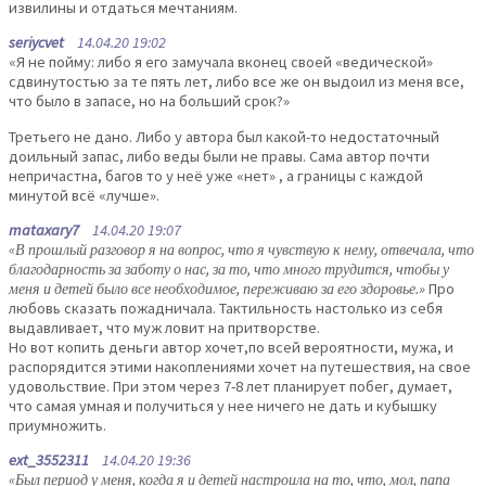
извилины и отдаться мечтаниям.
seriycvet
14.04.20 19:02
«Я не пойму: либо я его замучала вконец своей «ведической»
сдвинутостью за те пять лет, либо все же он выдоил из меня все,
что было в запасе, но на больший срок?»
Третьего не дано. Либо у автора был какой-то недостаточный
доильный запас, либо веды были не правы. Сама автор почти
непричастна, багов то у неё уже «нет» , а границы с каждой
минутой всё «лучше».
mataxary7
14.04.20 19:07
«В прошлый разговор я на вопрос, что я чувствую к нему, отвечала, что
благодарность за заботу о нас, за то, что много трудится, чтобы у
меня и детей было все необходимое, переживаю за его здоровье.»
Про
любовь сказать пожадничала. Тактильность настолько из себя
выдавливает, что муж ловит на притворстве.
Но вот копить деньги автор хочет,по всей вероятности, мужа, и
распорядится этими накоплениями хочет на путешествия, на свое
удовольствие. При этом через 7-8 лет планирует побег, думает,
что самая умная и получиться у нее ничего не дать и кубышку
приумножить.
ext_3552311
14.04.20 19:36
«Был период у меня, когда я и детей настроила на то, что, мол, папа