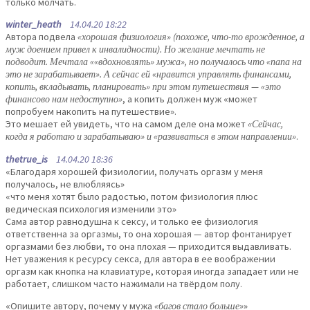
только молчать.
winter_heath
14.04.20 18:22
Автора подвела
«хорошая физиология» (похоже, что-то врожденное, а
муж доением привел к инвалидности). Но желание мечтать не
подводит. Мечтала ««вдохновлять» мужа», но получалось что «папа на
это не зарабатывает». А сейчас ей «нравится управлять финансами,
копить, вкладывать, планировать» при этом путешествия — «это
финансово нам недоступно»
, а копить должен муж «может
попробуем накопить на путешествие».
Это мешает ей увидеть, что на самом деле она может
«Сейчас,
когда я работаю и зарабатываю» и «развиваться в этом направлении»
.
thetrue_is
14.04.20 18:36
«Благодаря хорошей физиологии, получать оргазм у меня
получалось, не влюбляясь»
«что меня хотят было радостью, потом физиология плюс
ведическая психология изменили это»
Сама автор равнодушна к сексу, и только ее физиология
ответственна за оргазмы, то она хорошая — автор фонтанирует
оргазмами без любви, то она плохая — приходится выдавливать.
Нет уважения к ресурсу секса, для автора в ее воображении
оргазм как кнопка на клавиатуре, которая иногда западает или не
работает, слишком часто нажимали на твёрдом полу.
«Опишите автору, почему у мужа
«багов стало больше»
»