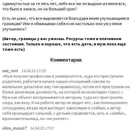
сдвинутостью за те пять лет, либо все же он выдоил из меня все,
что было в запасе, но на больший срок?
Есть ли шанс, что все выровняется благодаря моим улучшающимся
границам? Или я обманываю себя и не настолько они уж у меня
улучшились?
(Автор, границы у вас ужасны. Ресурсы тоже в плачевном
состоянии. Только и хорошо, что есть дети, и муж пока еще
тоже есть)
Комментарии
eva_rum
14.04.20 17:29
«Муж получил профессию в университете, куда его пристроили
родители, работал в начале наших отношений совсем за
маленькие деньги(но ему там нравилось), потом его пристроили на
более денежную должность, на которой он испытывал стресс.»
Муж как объект воспринимается автором, туда его пристроили,
сюда, как вазу. И на работе автор не видит его , как полноценного
сотрудника, везде муж выглядит зависимым и слабым, а автор
себя проецирует сильной, с детьми справляется, хоть и «зомби»,
вдохновительница, но «не ропчет».
alice_muse17
14.04.20 17:57