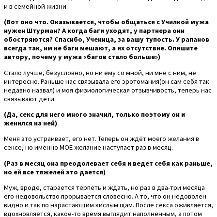
и в семейной жизни.
(Вот оно что. Оказывается, чтобы общаться с Училкой мужа
нужен Штурман? А когда баги уходят, у партнера они
обостряются? Спасибо, Ученица, за вашу тупость. У рапанов
всегда так, им не баги мешают, а их отсутствие. Опишите
автору, почему у мужа «багов стало больше»)
Стало лучше, безусловно, но ни ему со мной, ни мне с ним, не
интересно. Раньше нас связывала его эротомания(он сам себя так
недавно назвал) и моя физиологическая отзывчивость, теперь нас
связывают дети.
(Да, секс для него много значил, только поэтому он и
женился на ней)
Меня это устраивает, его нет. Теперь он ждёт моего желания в
сексе, но именно МОЕ желание наступает раз в месяц.
(Раз в месяц она преодолевает себя и ведет себя как раньше,
но ей все тяжелей это дается)
Муж, вроде, старается терпеть и ждать, но раз в два-три месяца
его недовольство прорывается словесно. А то, что он недоволен
видно и так по нарастающим кислым щам. После секса оживляется,
вдохновляется, какое-то время выглядит наполненным, а потом