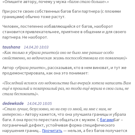
«Опишите автору, почему у мужа
«багов стало больше»
.»
При росте своих собственных багов баги партнера (с плохими
границами) обычно тоже растут.
Человек, постепенно избавляющийся от багов, наоборот
становится привлекательнее, приятнее в общении и для своего
партнера. Не наоборот.
taushana
14.04.20 18:03
«Как только я убрала решето(а оно не было мне раньше особо
свойственно, но ведическая жизнь поспособствовала его появлению)»
Автор
«убрала решето»
, рассказывая, кто в нем виноват, и тут же
продемонстрировала, как она это понимает:
«Последний всплеск его недовольства был вчера(я хотела написать Вам
ещё в прошлый и позапрошлый раз, но тогда ещё верила в свои силы, не
стала беспокоить)»
.
dedewkade
14.04.20 18:05
«Стало лучше, безусловно, но ни ему со мной, ни мне с ним, не
интересно.»
Автору кажется, что она улучшила границы и убрала
баги. А она просто перестала общаться с мужем. С
багами
Баг –
пограничный дефект, устойчивая форма специфического
нарушения границ...
Прочитать
— нельзя, а без багов получается