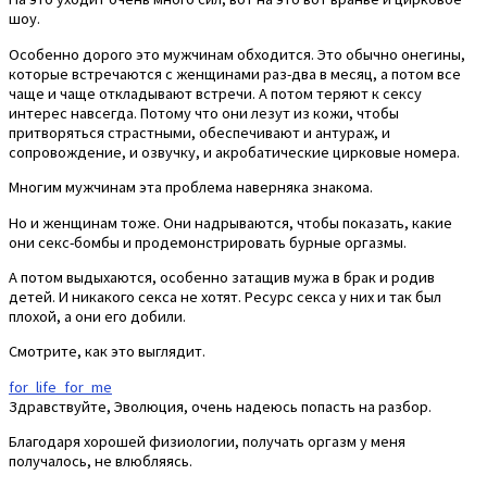
шоу.
Особенно дорого это мужчинам обходится. Это обычно онегины,
которые встречаются с женщинами раз-два в месяц, а потом все
чаще и чаще откладывают встречи. А потом теряют к сексу
интерес навсегда. Потому что они лезут из кожи, чтобы
притворяться страстными, обеспечивают и антураж, и
сопровождение, и озвучку, и акробатические цирковые номера.
Многим мужчинам эта проблема наверняка знакома.
Но и женщинам тоже. Они надрываются, чтобы показать, какие
они секс-бомбы и продемонстрировать бурные оргазмы.
А потом выдыхаются, особенно затащив мужа в брак и родив
детей. И никакого секса не хотят. Ресурс секса у них и так был
плохой, а они его добили.
Смотрите, как это выглядит.
for_life_for_me
Здравствуйте, Эволюция, очень надеюсь попасть на разбор.
Благодаря хорошей физиологии, получать оргазм у меня
получалось, не влюбляясь.