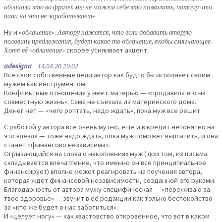
облачала это во фразы: мы не можем себе это позволить, потому что
папа на это не зарабатывает»
Ну и
«облачение». Автору кажется, что если добавить вторую
половину предложения, будет какое-то облачение, якобы смягчающее.
Хотя её «облачение»
скорее усиливает акцент.
adesigna
14.04.20 20:02
Все свои собственные цели автор как будто бы исполняет своим
мужем как инструментом.
Конфликтные отношения у нее с матерью — «продавила его на
совместную жизнь». Сама не съехала из материнского дома.
Денег нет — «чего роптать, надо ждать», пока муж все решит.
С работой у автора все очень мутно, еще и в кредит непонятно на
что влезла — тоже надо ждать, пока муж поможет выплатить, и она
станет «финансово независима».
Огрызающийся на слова о накоплениях муж ( при том, из письма
складывается впечатление, что именно он все принципиальное
финансирует) вполне может реагировать на поучения автора,
которая ждет финансовой независимости, созданной его руками.
Благодарность от автора мужу специфическая — «переживаю за
твое здоровье» — звучит в её редакции как только беспокойство
за «кто же будет о нас заботиться».
И «целует ногу» — как хвастовство откровенное, что вот в каком