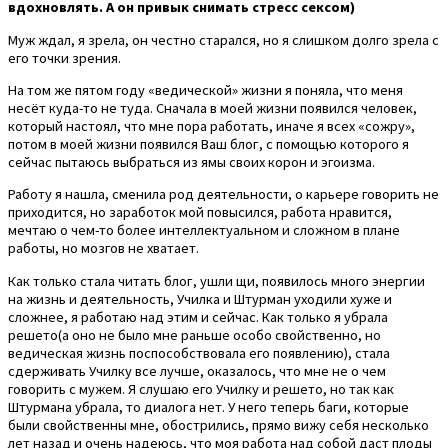
вдохновлять. А он привык снимать стресс сексом)
Муж ждал, я зрела, он честно старался, но я слишком долго зрела с
его точки зрения.
На том же пятом году «ведической» жизни я поняла, что меня
несёт куда-то не туда. Сначала в моей жизни появился человек,
который настоял, что мне пора работать, иначе я всех «сожру»,
потом в моей жизни появился Ваш блог, с помощью которого я
сейчас пытаюсь выбраться из ямы своих корон и эгоизма.
Работу я нашла, сменила род деятельности, о карьере говорить не
приходится, но заработок мой повысился, работа нравится,
мечтаю о чем-то более интеллектуальном и сложном в плане
работы, но мозгов не хватает.
Как только стала читать блог, ушли щи, появилось много энергии
на жизнь и деятельность, Училка и Штурман уходили хуже и
сложнее, я работаю над этим и сейчас. Как только я убрала
решето(а оно не было мне раньше особо свойственно, но
ведическая жизнь поспособствовала его появлению), стала
сдерживать Училку все лучше, оказалось, что мне не о чем
говорить с мужем. Я слушаю его Училку и решето, но так как
Штурмана убрала, то диалога нет. У него теперь баги, которые
были свойственны мне, обострились, прямо вижу себя несколько
лет назад и очень надеюсь, что моя работа над собой даст плоды