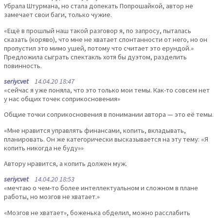
Убрала Штурмана, но стала допекать Попрошайкой, автор не
замечает свои баги, только чужие.
«Ещё в прошлый наш такой разговор я, по запросу, пыталась
сказать (коряво), что мне не хватает спонтанности от него, но он
пропустил это мимо ушей, потому что считает это ерундой.»
Предложила сыграть спектакль хотя бы дуэтом, разделить
повинность.
seriycvet
14.04.20 18:47
«сейчас я уже поняла, что это только мои темы. Как-то совсем нет
у нас общих точек соприкосновения»
Общие точки соприкосновения в понимании автора — это её темы.
«Мне нравится управлять финансами, копить, вкладывать,
планировать. Он же категорически высказывается на эту тему: «Я
копить никогда не буду»»
Автору нравится, а копить должен муж.
seriycvet
14.04.20 18:53
«мечтаю о чем-то более интеллектуальном и сложном в плане
работы, но мозгов не хватает.»
«Мозгов не хватает», боженька обделил, можно расслабить