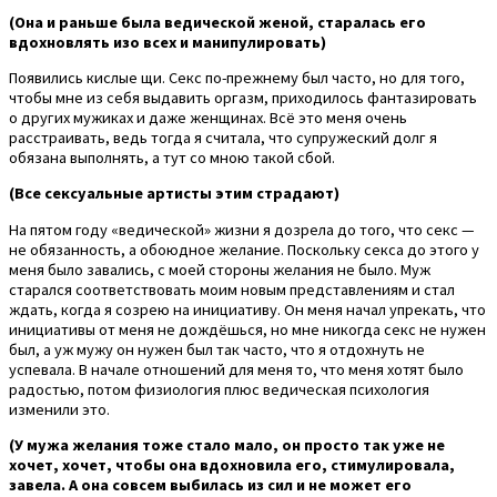
(Она и раньше была ведической женой, старалась его
вдохновлять изо всех и манипулировать)
Появились кислые щи. Секс по-прежнему был часто, но для того,
чтобы мне из себя выдавить оргазм, приходилось фантазировать
о других мужиках и даже женщинах. Всё это меня очень
расстраивать, ведь тогда я считала, что супружеский долг я
обязана выполнять, а тут со мною такой сбой.
(Все сексуальные артисты этим страдают)
На пятом году «ведической» жизни я дозрела до того, что секс —
не обязанность, а обоюдное желание. Поскольку секса до этого у
меня было завались, с моей стороны желания не было. Муж
старался соответствовать моим новым представлениям и стал
ждать, когда я созрею на инициативу. Он меня начал упрекать, что
инициативы от меня не дождёшься, но мне никогда секс не нужен
был, а уж мужу он нужен был так часто, что я отдохнуть не
успевала. В начале отношений для меня то, что меня хотят было
радостью, потом физиология плюс ведическая психология
изменили это.
(У мужа желания тоже стало мало, он просто так уже не
хочет, хочет, чтобы она вдохновила его, стимулировала,
завела. А она совсем выбилась из сил и не может его