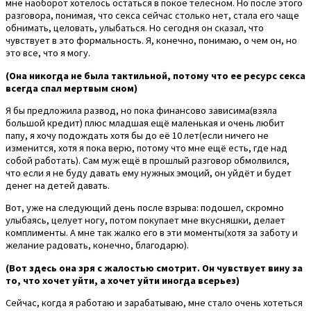
мне наоборот хотелось остаться в покое телесном. Но после этого
разговора, понимая, что секса сейчас столько нет, стала его чаще
обнимать, целовать, улыбаться. Но сегодня он сказал, что
чувствует в это формальность. Я, конечно, понимаю, о чем он, но
это все, что я могу.
(Она никогда не была тактильной, потому что ее ресурс секса
всегда спал мертвым сном)
Я бы предложила развод, но пока финансово зависима(взяла
большой кредит) плюс младшая ещё маленькая и очень любит
папу, я хочу подождать хотя бы до её 10 лет(если ничего не
изменится, хотя я пока верю, потому что мне ещё есть, где над
собой работать). Сам муж ещё в прошлый разговор обмолвился,
что если я не буду давать ему нужных эмоций, он уйдёт и будет
денег на детей давать.
Вот, уже на следующий день после взрыва: подошел, скромно
улыбаясь, целует ногу, потом покупает мне вкусняшки, делает
комплименты. А мне так жалко его в эти моменты(хотя за заботу и
желание радовать, конечно, благодарю).
(Вот здесь она зря с жалостью смотрит. Он чувствует вину за
то, что хочет уйти, а хочет уйти иногда всерьез)
Сейчас, когда я работаю и зарабатываю, мне стало очень хотеться