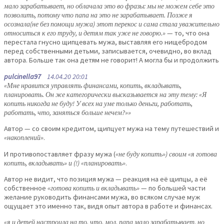
мало зарабатывает, но облачала это во фразы: мы не можем себе это
позволить, потому что папа на это не зарабатывает. Позже я
осознала(не без помощи мужа) этот перекос и сама стала уважительно
относиться к его труду, и детям так уже не говорю.»
— то, что она
перестала гнусно щипцевать мужа, выставляя его нищебродом
перед собственными детьми, записывается, очевидно, во вклад
автора. Больше так она детям не говорит! А могла бы и продолжить
pulcinella97
14.04.20 20:01
«Мне нравится управлять финансами, копить, вкладывать,
планировать. Он же категорически высказывается на эту тему: «Я
копить никогда не буду! У всех на уме только деньги, работать,
работать, что, заняться больше нечем?»»
Автор — со своим кредитом, щипцует мужа на тему путешествий и
«накоплений»
.
И противопоставляет фразу мужа (
«не буду копить») своим «я готова
копить, вкладывать» и (!) «планировать»
.
Автор не видит, что позиция мужа — реакция на её щипцы, а её
собственное
«готова копить и вкладывать»
— по большей части
желание руководить финансами мужа, во всяком случае муж
ощущает это именно так, видя опыт автора в работе и финансах.
«я и детей настроила на то, что, мол, папа мало зарабатывает, но