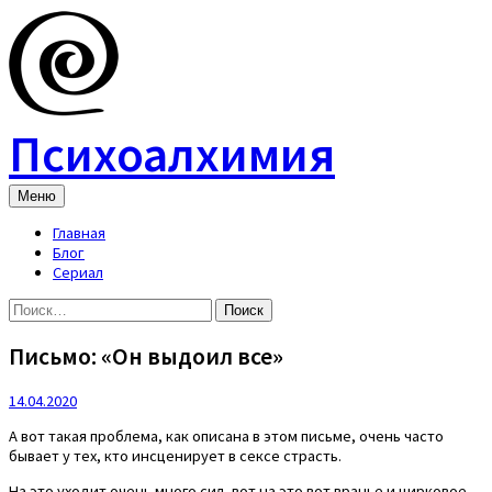
Skip
to
content
Психоалхимия
Меню
Главная
Блог
Сериал
Найти:
Письмо: «Он выдоил все»
14.04.2020
А вот такая проблема, как описана в этом письме, очень часто
бывает у тех, кто инсценирует в сексе страсть.
На это уходит очень много сил, вот на это вот вранье и цирковое