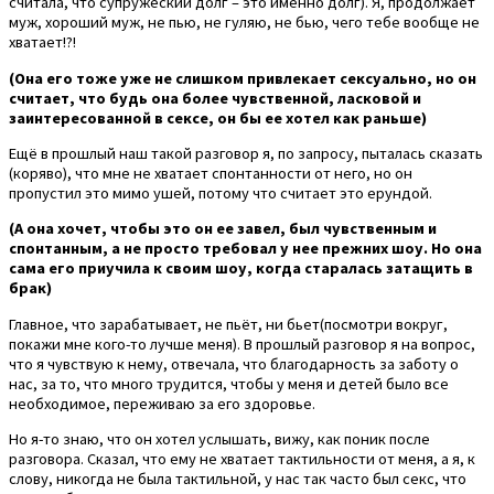
считала, что супружеский долг – это именно долг). Я, продолжает
муж, хороший муж, не пью, не гуляю, не бью, чего тебе вообще не
хватает!?!
(Она его тоже уже не слишком привлекает сексуально, но он
считает, что будь она более чувственной, ласковой и
заинтересованной в сексе, он бы ее хотел как раньше)
Ещё в прошлый наш такой разговор я, по запросу, пыталась сказать
(коряво), что мне не хватает спонтанности от него, но он
пропустил это мимо ушей, потому что считает это ерундой.
(А она хочет, чтобы это он ее завел, был чувственным и
спонтанным, а не просто требовал у нее прежних шоу. Но она
сама его приучила к своим шоу, когда старалась затащить в
брак)
Главное, что зарабатывает, не пьёт, ни бьет(посмотри вокруг,
покажи мне кого-то лучше меня). В прошлый разговор я на вопрос,
что я чувствую к нему, отвечала, что благодарность за заботу о
нас, за то, что много трудится, чтобы у меня и детей было все
необходимое, переживаю за его здоровье.
Но я-то знаю, что он хотел услышать, вижу, как поник после
разговора. Сказал, что ему не хватает тактильности от меня, а я, к
слову, никогда не была тактильной, у нас так часто был секс, что