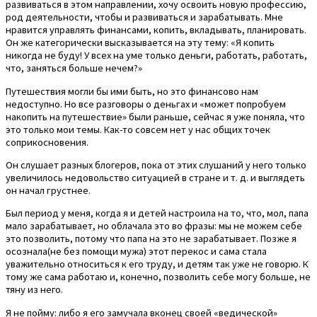
развиваться в этом направлении, хочу освоить новую профессию,
род деятельности, чтобы и развиваться и зарабатывать. Мне
нравится управлять финансами, копить, вкладывать, планировать.
Он же категорически высказывается на эту тему: «Я копить
никогда не буду! У всех на уме только деньги, работать, работать,
что, заняться больше нечем?»
Путешествия могли бы ими быть, но это финансово нам
недоступно. Но все разговоры о деньгах и «может попробуем
накопить на путешествие» были раньше, сейчас я уже поняла, что
это только мои темы. Как-то совсем нет у нас общих точек
соприкосновения.
Он слушает разных блогеров, пока от этих слушаний у него только
увеличилось недовольство ситуацией в стране и т. д. и выглядеть
он начал грустнее.
Был период у меня, когда я и детей настроила на то, что, мол, папа
мало зарабатывает, но облачала это во фразы: мы не можем себе
это позволить, потому что папа на это не зарабатывает. Позже я
осознала(не без помощи мужа) этот перекос и сама стала
уважительно относиться к его труду, и детям так уже не говорю. К
тому же сама работаю и, конечно, позволить себе могу больше, не
тяну из него.
Я не пойму: либо я его замучала вконец своей «ведической»