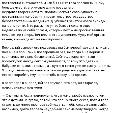
постепенно скатывается. И как бы я ни хотела проявлять к нему
больше чувств, его кислые щи по поводу его
неудовлетворённости физиологической в совокупности с
постоянными жалобами на правительство, государство,
безответственных людей и т. д. убивают зачатки моего либидо
напрочь почти. В те разы, что у нас бывает секс, я едва
выдавливаю из себя оргазм, который похож на просвистевший
мимо ветер теперь. Точнее, на его дуновение. Мужу мой оргазм
важен, я никогда его не имитировала.
Последний всплеск его недовольства был вчера(я хотела написать
Вам ещё в прошлый и позапрошлый раз, но тогда ещё верила в
свои силы, не стала беспокоить). Сейчас, в карантин, наш
промежуток между сексом увеличился, потому что детей к
бабушке отправить нельзя, а в кухне я точно уже не смогу кончить.
Я предложила мужу заняться сексом ради его удовольствия, но
его это коробит, ему надо, чтобы я получила оргазм.
В разговоре в очередной раз звучало, что вот, он старался,
подстраивался под меня:
— Сначала ты была недовольна, что я мало зарабатываю, потом,
что с детьми не гуляю, потом, что прошу много секса, потом тебе
стало надо много нюансов соблюдать, чтобы сексом заняться(я,
например, долго терпела неудобный секс на полу твёрдом, когда