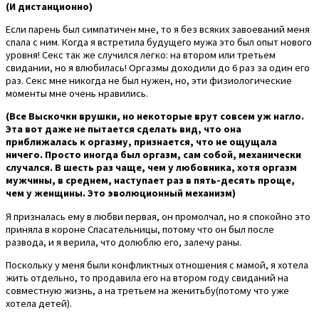
(И дистанционно)
Если парень был симпатичен мне, то я без всяких завоеваний меня
спала с ним. Когда я встретила будущего мужа это был опыт нового
уровня! Секс так же случился легко: на втором или третьем
свидании, но я влюбилась! Оргазмы доходили до 6 раз за один его
раз. Секс мне никогда не был нужен, но, эти физиологические
моменты мне очень нравились.
(Все Выскочки врушки, но некоторые врут совсем уж нагло.
Эта вот даже не пытается сделать вид, что она
приближалась к оргазму, признается, что не ощущала
ничего. Просто иногда был оргазм, сам собой, механически
случался. В шесть раз чаще, чем у любовника, хотя оргазм
мужчины, в среднем, наступает раз в пять-десять проще,
чем у женщины. Это эволюционный механизм)
Я призналась ему в любви первая, он промолчал, но я спокойно это
приняла в короне Спасательницы, потому что он был после
развода, и я верила, что долюблю его, залечу раны.
Поскольку у меня были конфликтных отношения с мамой, я хотела
жить отдельно, то продавила его на втором году свиданий на
совместную жизнь, а на третьем на женитьбу(потому что уже
хотела детей).