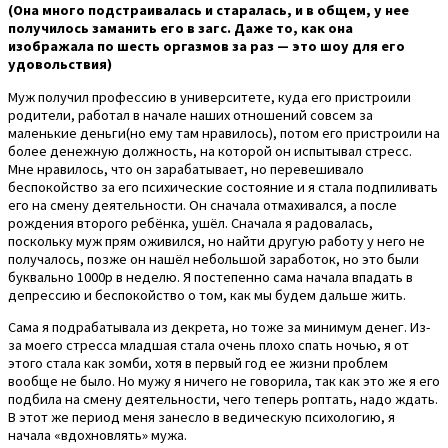
(Она много подстраивалась и старалась, и в общем, у нее
получилось заманить его в загс. Даже то, как она
изображала по шесть оргазмов за раз — это шоу для его
удовольствия)
Муж получил профессию в университете, куда его пристроили
родители, работал в начале наших отношений совсем за
маленькие деньги(но ему там нравилось), потом его пристроили на
более денежную должность, на которой он испытывал стресс.
Мне нравилось, что он зарабатывает, но перевешивало
беспокойство за его психические состояние и я стала подпиливать
его на смену деятельности. Он сначала отмахивался, а после
рождения второго ребёнка, ушёл. Сначала я радовалась,
поскольку муж прям оживился, но найти другую работу у него не
получалось, позже он нашёл небольшой заработок, но это были
буквально 1000р в неделю. Я постепенно сама начала впадать в
депрессию и беспокойство о том, как мы будем дальше жить.
Сама я подрабатывала из декрета, но тоже за минимум денег. Из-
за моего стресса младшая стала очень плохо спать ночью, я от
этого стала как зомби, хотя в первый год ее жизни проблем
вообще не было. Но мужу я ничего не говорила, так как это же я его
подбила на смену деятельности, чего теперь роптать, надо ждать.
В этот же период меня занесло в ведическую психологию, я
начала «вдохновлять» мужа.