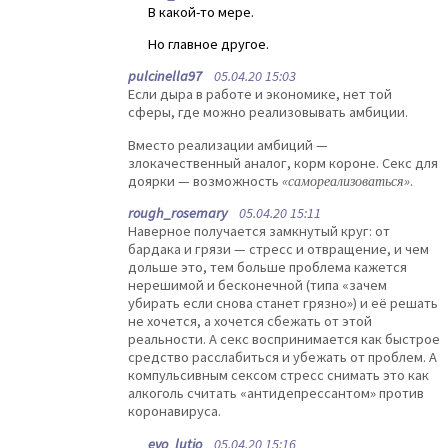
В какой-то мере.
Но главное другое.
pulcinella97
05.04.20 15:03
Если дыра в работе и экономике, нет той
сферы, где можно реализовывать амбиции.
Вместо реализации амбиций —
злокачественный аналог, корм короне. Секс для
доярки — возможность
«самореализоваться»
.
rough_rosemary
05.04.20 15:11
Наверное получается замкнутый круг: от
бардака и грязи — стресс и отвращение, и чем
дольше это, тем больше проблема кажется
нерешимой и бесконечной (типа «зачем
убирать если снова станет грязно») и её решать
не хочется, а хочется сбежать от этой
реальности. А секс воспринимается как быстрое
средство расслабиться и убежать от проблем. А
компульсивным сексом стресс снимать это как
алкоголь считать «антидепрессантом» против
коронавируса.
evo_lutio
05.04.20 15:16