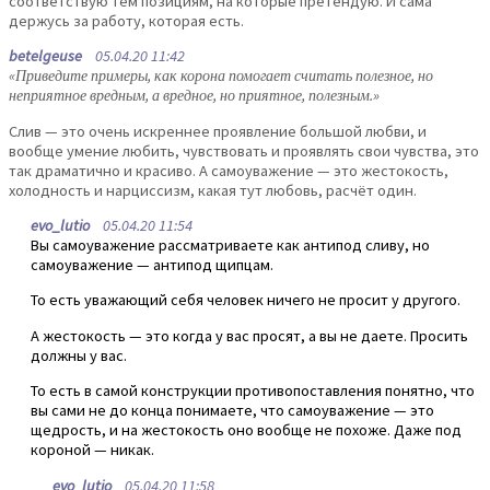
соответствую тем позициям, на которые претендую. И сама
держусь за работу, которая есть.
betelgeuse
05.04.20 11:42
«Приведите примеры, как корона помогает считать полезное, но
неприятное вредным, а вредное, но приятное, полезным.»
Слив — это очень искреннее проявление большой любви, и
вообще умение любить, чувствовать и проявлять свои чувства, это
так драматично и красиво. А самоуважение — это жестокость,
холодность и нарциссизм, какая тут любовь, расчёт один.
evo_lutio
05.04.20 11:54
Вы самоуважение рассматриваете как антипод сливу, но
самоуважение — антипод щипцам.
То есть уважающий себя человек ничего не просит у другого.
А жестокость — это когда у вас просят, а вы не даете. Просить
должны у вас.
То есть в самой конструкции противопоставления понятно, что
вы сами не до конца понимаете, что самоуважение — это
щедрость, и на жестокость оно вообще не похоже. Даже под
короной — никак.
evo_lutio
05.04.20 11:58