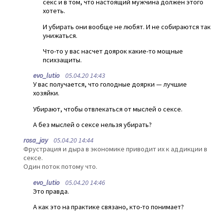
секс и в том, что настоящий мужчина должен этого
хотеть.
И убирать они вообще не любят. И не собираются так
унижаться.
Что-то у вас насчет доярок какие-то мощные
психзащиты.
evo_lutio
05.04.20 14:43
У вас получается, что голодные доярки — лучшие
хозяйки.
Убирают, чтобы отвлекаться от мыслей о сексе.
А без мыслей о сексе нельзя убирать?
rosa_jay
05.04.20 14:44
Фрустрация и дыра в экономике приводит их к аддикции в
сексе.
Один поток потому что.
evo_lutio
05.04.20 14:46
Это правда.
А как это на практике связано, кто-то понимает?