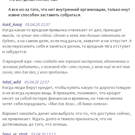
А все из-за того, что нет внутренней организации, только кнут
извне способен заставить собраться.
kosil_kosoj
05.04.20 12:37
Когда какая-то вредная привычка отвлекает от дел, приходит
мысль:
«я лучше это сейчас сделаю и меня это дальше отвлекать не
будет»
, а на самом деле, если поддаться, захватит и не отпустит. А
если пересилить себя и заняться делом, то вредная тяга отступит
и забудется.
О вредной еде:
«она создаёт мне хорошее настроение, вдохновение и
желание работать», о полезной еде: «это скучно, у меня ещё не всё так
плохо, это для тех, у кого проблемы»
.
total_wild
05.04.20 12:57
Когда люди берут кредит, чтобы купить какую-то дорогостоящую
и не всегда нужную вещь. В принципе, понимают, что кредит
несёт за собой потерю финансов и времени, но тем не менее
хотят себя порадовать:
«Мне для дела», «Я давно хотела»
.
Вариант накопить денег или выбрать что-то, что доступно сейчас,
не привлекает. Ждать долго и тяжело признаться, что не
дотягиваешь до того, что хочешь.
bmg_vs_strpt
05.04.20 13:12