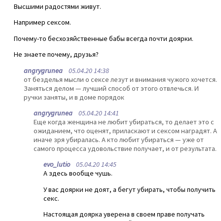
Высшими радостями живут.
Например сексом.
Почему-то бесхозяйственные бабы всегда почти доярки.
Не знаете почему, друзья?
angrygrunea
05.04.20 14:38
от безделья мысли о сексе лезут и внимания чужого хочется.
Заняться делом — лучший способ от этого отвлечься. И
ручки заняты, и в доме порядок
angrygrunea
05.04.20 14:41
Еще когда женщина не любит убираться, то делает это с
ожиданием, что оценят, приласкают и сексом наградят. А
иначе зря убиралась. А кто любит убираться — уже от
самого процесса удовольствие получает, и от результата.
evo_lutio
05.04.20 14:45
А здесь вообще чушь.
У вас доярки не доят, а бегут убирать, чтобы получить
секс.
Настоящая доярка уверена в своем праве получать