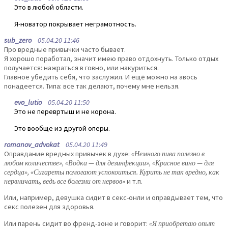
Это в любой области.
Я-новатор покрывает неграмотность.
sub_zero
05.04.20 11:46
Про вредные привычки часто бывает.
Я хорошо поработал, значит имею право отдохнуть. Только отдых
получается: нажраться в говно, или накуриться.
Главное убедить себя, что заслужил. И ещё можно на авось
понадеется. Типа: все так делают, почему мне нельзя.
evo_lutio
05.04.20 11:50
Это не перевртыш и не корона.
Это вообще из другой оперы.
romanov_advokat
05.04.20 11:49
Оправдание вредных привычек в духе:
«Немного пива полезно в
любом количестве», «Водка — для дезинфекции», «Красное вино — для
сердца», «Сигареты помогают успокоиться. Курить не так вредно, как
нервничать, ведь все болезни от нервов»
и т.п.
Или, например, девушка сидит в секс-онли и оправдывает тем, что
секс полезен для здоровья.
Или парень сидит во френд-зоне и говорит:
«Я приобретаю опыт