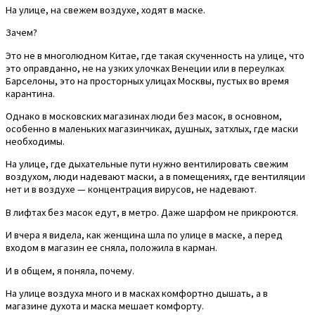
На улице, на свежем воздухе, ходят в маске.
Зачем?
Это не в многолюдном Китае, где такая скученность на улице, что
это оправданно, не на узких улочках Венеции или в переулках
Барселоны, это на просторных улицах Москвы, пустых во время
карантина.
Однако в московских магазинах люди без масок, в основном,
особенно в маленьких магазинчиках, душных, затхлых, где маски
необходимы.
На улице, где дыхательные пути нужно вентилировать свежим
воздухом, люди надевают маски, а в помещениях, где вентиляции
нет и в воздухе — концентрация вирусов, не надевают.
В лифтах без масок едут, в метро. Даже шарфом не прикроются.
И вчера я видела, как женщина шла по улице в маске, а перед
входом в магазин ее сняла, положила в карман.
И в общем, я поняла, почему.
На улице воздуха много и в масках комфортно дышать, а в
магазине духота и маска мешает комфорту.