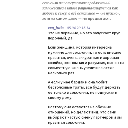
секс-онли или отсутствие предложений
замужества в итоге рационализируется как
любовь к сексу, а всё остальное — «не нужно»
,
хотя на самом деле — не предлагают.
evo_lutio
05.04.20 15:14
Это не первично, но это запускает круг
порочный, да.
Если женщина, которая интересна
мужчине для секс-онли, то есть внешне
нравится, очень аккуратная и хорошая
хозяйка, экономная и разумная, шансы на
совместную жизнь увеличиваются в
несколько раз.
А если у нее бардак и она любит
бестолковые траты, все будут держать
ее только в секс-онли, не подпуская к
своему дому.
Поэтому они остаются на обочине
отношений, но делают вид, что сами
выбирают частую смену партнеров и им
нравится секс-онли.