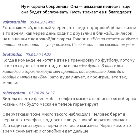
Ну и корона Сокровища. Она — алмазная пещерка. Еще
она будет обслуживать. Пусть трахает ее и благодарит.
vajravarahie
05.04.20 14:05
Есть знакомый, который уверен, что ведет здоровый образ жизни
в то время, как через день ходит с друзьями в ближайший лесок
на шашлыки с водочкой/вискарем. Говорит:
«Еда на свежем воздухе в
приятной компании — супер-полезно. Все болезни — от состояния ума»
.
brotandos
05.04.20 14:22
Когда в команде не хотят идти на тренировку по футболу, потому
что это скучно. Но хотят идти на игры
«для души». В итоге пол
команды на играх не могут мяч принять, пас нормально дать да и
вообще с мячом на «Вы»
. Зато душа ликует, а проигрыш это так,
мелочи.
rebelsystem
05.04.20 14:37
Видела в ленте флешмоб — селфи в маске с надписью «я выбираю
жизнь». Как будто маска ее теперь гарантирует.
С перчатками тоже много такого наблюдала. Человек берет в
перчатках телефон, подносит к лицу, спокойно разговаривает.
Или садится за руль в перчатках после магазина. Через какое-то
время снимает их и спокойно едет дальше.