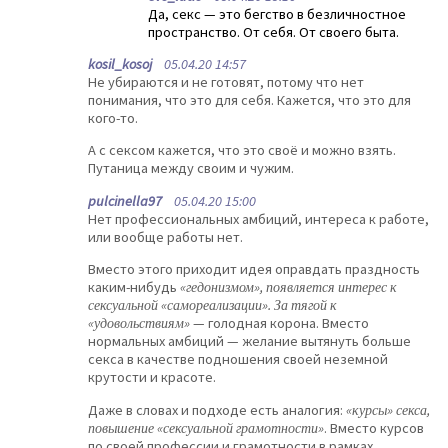
Да, секс — это бегство в безличностное
пространство. От себя. От своего быта.
kosil_kosoj
05.04.20 14:57
Не убираются и не готовят, потому что нет
понимания, что это для себя. Кажется, что это для
кого-то.
А с сексом кажется, что это своё и можно взять.
Путаница между своим и чужим.
pulcinella97
05.04.20 15:00
Нет профессиональных амбиций, интереса к работе,
или вообще работы нет.
Вместо этого приходит идея оправдать праздность
каким-нибудь
«гедонизмом», появляется интерес к
сексуальной «самореализации». За тягой к
«удовольствиям»
— голодная корона. Вместо
нормальных амбиций — желание вытянуть больше
секса в качестве подношения своей неземной
крутости и красоте.
Даже в словах и подходе есть аналогия:
«курсы» секса,
повышение «сексуальной грамотности»
. Вместо курсов
по своей профессии и грамотности в рамках