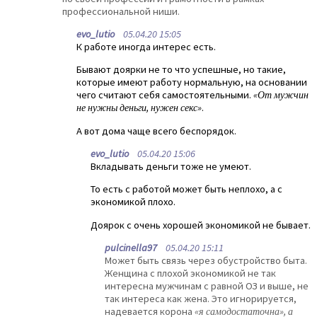
профессиональной ниши.
evo_lutio
05.04.20 15:05
К работе иногда интерес есть.
Бывают доярки не то что успешные, но такие,
которые имеют работу нормальную, на основании
чего считают себя самостоятельными.
«От мужчин
не нужны деньги, нужен секс»
.
А вот дома чаще всего беспорядок.
evo_lutio
05.04.20 15:06
Вкладывать деньги тоже не умеют.
То есть с работой может быть неплохо, а с
экономикой плохо.
Доярок с очень хорошей экономикой не бывает.
pulcinella97
05.04.20 15:11
Может быть связь через обустройство быта.
Женщина с плохой экономикой не так
интересна мужчинам с равной ОЗ и выше, не
так интереса как жена. Это игнорируется,
надевается корона
«я самодостаточна», а