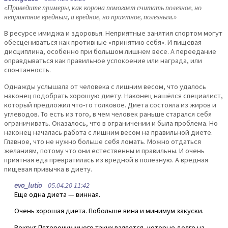
«Приведите примеры, как корона помогает считать полезное, но
неприятное вредным, а вредное, но приятное, полезным.»
В ресурсе имиджа и здоровья. Неприятные занятия спортом могут
обесцениваться как противные «принятию себя». И пищевая
дисциплина, особенно при большом лишнем весе. А переедание
оправдываться как правильное успокоение или награда, или
спонтанность.
Однажды услышала от человека с лишним весом, что удалось
наконец подобрать хорошую диету. Наконец нашёлся специалист,
который предложил что-то толковое. Диета состояла из жиров и
углеводов. То есть из того, в чем человек раньше старался себя
ограничивать. Оказалось, что в ограничении и была проблема. Но
наконец началась работа с лишним весом на правильной диете.
Главное, что не нужно больше себя ломать. Можно отдаться
желаниям, потому что они естественны и правильны. И очень
приятная еда превратилась из вредной в полезную. А вредная
пищевая привычка в диету.
evo_lutio
05.04.20 11:42
Еще одна диета — винная.
Очень хорошая диета. Побольше вина и минимум закуски.
Вокруг Пятерочки много таких валяется, которые долго на