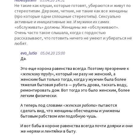
Не такие как клуши, которые готовят, убираются и живут по
стереотипам. Дерзкие, четкие, не такие как все женщины
(про которые одни сплошные стереотипы). Сексуально
активные и инициативные же. И мужики их самих
«обслуживать» должны. Женщины же «обслуживают».
Очень часто такое слышала, когда с гордостью
рассказывают, что готовить ничего не умеют и убираться не
любят.
evo_lutio
05.04.20 15:00
Да.
Это еще корона равенства всегда. Поэтому презрение к
«женскому труду»
, который ни разу не женский, а
женским был только тогда, когда у мужчин была более
тяжелая бытовая работа — рубить дрова, таскать воду,
ремонтировать дом. Вот тогда это было женским, более
легким физически.
А теперь под словами
«женская работа»
пытаются
сделать вид, что женщины обесчещены и унижены
бытовым рабством или подобную чушь.
И вот бабы в короне равенства всегда почти доярки и они
же неряхи и лентяйки в быту.