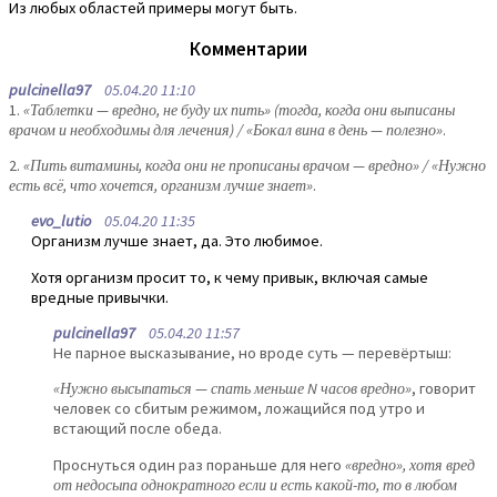
Из любых областей примеры могут быть.
Комментарии
pulcinella97
05.04.20 11:10
1.
«Таблетки — вредно, не буду их пить» (тогда, когда они выписаны
врачом и необходимы для лечения) / «Бокал вина в день — полезно»
.
2.
«Пить витамины, когда они не прописаны врачом — вредно» / «Нужно
есть всё, что хочется, организм лучше знает»
.
evo_lutio
05.04.20 11:35
Организм лучше знает, да. Это любимое.
Хотя организм просит то, к чему привык, включая самые
вредные привычки.
pulcinella97
05.04.20 11:57
Не парное высказывание, но вроде суть — перевёртыш:
«Нужно высыпаться — спать меньше N часов вредно»
, говорит
человек со сбитым режимом, ложащийся под утро и
встающий после обеда.
Проснуться один раз пораньше для него
«вредно», хотя вред
от недосыпа однократного если и есть какой-то, то в любом