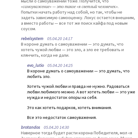
мысли о самоуважении тоже. Получится, что
«самоуважение» — это такое «я светлый человечек»
.
Попытки начать работу над собой, но так, чтобы не
задеть зависимую самооценку. Локус остается внешним,
а вместо работы — все тот же поиск кайфа под новым
соусом.
rebelsystem
05.04.20 14:17
В короне думать о самоуважении — это думать, что
хотеть чужой любви — это зло, а зло ее требовать и
клянчить, когда не дали.
evo_lutio
05.04.20 14:25
В короне думать о самоуважении — это думать, что
любить зло.
Хотеть чужой любви и правда не нужно. Радоваться
любви любимого можно. А вот хотеть любви — это уже
нужда и недостаток опоры на себя.
Это как хотеть подарков, хотеть внимания.
Все это недостаток самоуважения.
brotandos
05.04.20 14:30
Наверное тогда будет расти корона Победителя, мол
«я