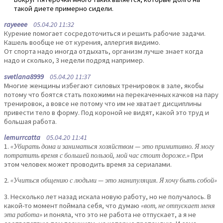
такой диете примерно сидели.
rayeeee
05.04.20 11:32
Курение помогает сосредоточиться и решить рабочие задачи.
Кашель вообще не от курения, аллергия видимо.
От спорта надо иногда отдыхать, организм лучше знает когда
надо и сколько, 3 недели подряд например.
svetlana8999
05.04.20 11:37
Многие женщины избегают силовых тренировок в зале, якобы
потому что боятся стать похожими на перекаченных качков на пару
тренировок, а вовсе не потому что им не хватает дисциплины
привести тело в форму. Под короной не видят, какой это труд и
большая работа.
lemurrcatta
05.04.20 11:41
1.
«Убирать дома и заниматься хозяйством — это примитивно. Я могу
потратить время с большей пользой, мой час стоит дороже.»
При
этом человек может проводить время за сериалами.
2.
«Учиться общению с людьми — это манипуляция. Я хочу быть собой»
3. Несколько лет назад искала новую работу, но не получалось. В
какой-то момент поймала себя, что думаю
«вот, не отпускает меня
эта работа»
и поняла, что это не работа не отпускает, а я не