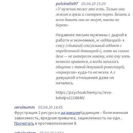
pulcinella97
05.04.20 15:20
«У мужчин тоже это есть. Только они
лежат в грязи и смотрят порно. Бегать и
всем давать они не могут, никто не
берет»
Недавнее письмо мужчины с дырой в
работе и экономике, и
«аддикцией» к
сексу («бывший сексуальный аддикт с
определенной девиацией»), хотя на самом
деле — не интересен никому, кто ему хоть
немного нравится, и когда началось
общение с такой девушкой-ровесницей,
«перверсия»
куда-то исчезла. А с
девушкой отношения даже не
начались.
https://psychoalchemy.ru//evo-
lutioljru1116640/
ceruleumm
05.04.20 14:45
Фрустрация 2 ресурса и
аддикция
Аддикция – болезненная
зависимость, вредная привычка, зацикленность на одн...
Прочитать
в противоположном 8.
rebelsystem
05.04.20 14:51