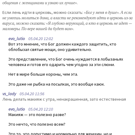
общения с женщинами и узнаю их лучше»
.
Если лень идти в церковь, можно сказать:
«Бог у меня в душе». А если
не умеешь молиться дома, а власти не рекомендуют идти в церковь из-за
вируса, можно сказать: «Я глубоко верующий, а кто в церковь не идет —
маловеры. По вере вашей да будет вам»
.
evo_lutio
05.04.20 12:02
Вот это мнение, что Бог должен каждого защитить, кто
облобызал святые мощи, оно удивительно.
Это представление, что Бог очень нуждается в лобызаньях
человека и готов его одарить чем угодно за эти слюни.
Нет в мире больше короны, чем эта.
Это даже не рыбка на посылках, это вообще каюк.
vs_lady
05.04.20 11:56
Лень делать макияж с утра, ненакрашенная, зато естественная
evo_lutio
05.04.20 12:10
Макияж — это полезно разве?
Это нечто, что полезно всем?
Это то, что допустимо и нормально для женщин, но и