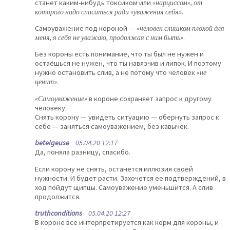
станет каким-нибудь токсиком или
«нарциссом», от
которого надо спасаться ради «уважения себя»
.
Самоуважение под короной —
«человек слишком плохой для
меня, я себя не уважаю, продолжая с ним быть»
.
Без короны есть понимание, что ты был не нужен и
остаёшься не нужен, что ты навязчив и липок. И поэтому
нужно остановить слив, а не потому что человек
«не
ценит»
.
«Самоуважение»
в короне сохраняет запрос к другому
человеку.
Снять корону — увидеть ситуацию — обернуть запрос к
себе — заняться самоуважением, без кавычек.
betelgeuse
05.04.20 12:17
Да, поняла разницу, спасибо.
Если корону не снять, останется иллюзия своей
нужности. И будет расти. Захочется ее подтверждений, в
ход пойдут щипцы. Самоуважение уменьшится. А слив
продолжится.
truthconditions
05.04.20 12:27
В короне все интерпретируется как корм для короны, и