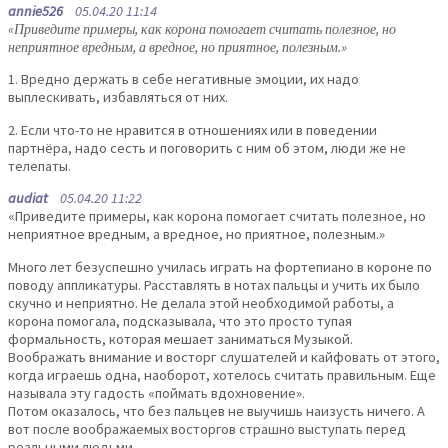
annie526
05.04.20 11:14
«Приведите примеры, как корона помогает считать полезное, но
неприятное вредным, а вредное, но приятное, полезным.»
1. Вредно держать в себе негативные эмоции, их надо
выплескивать, избавляться от них.
2. Если что-то не нравится в отношениях или в поведении
партнёра, надо сесть и поговорить с ним об этом, люди же не
телепаты.
audiat
05.04.20 11:22
«Приведите примеры, как корона помогает считать полезное, но
неприятное вредным, а вредное, но приятное, полезным.»
Много лет безуспешно училась играть на фортепиано в короне по
поводу аппликатуры. Расставлять в нотах пальцы и учить их было
скучно и неприятно. Не делала этой необходимой работы, а
корона помогала, подсказывала, что это просто тупая
формальность, которая мешает заниматься Музыкой.
Воображать внимание и восторг слушателей и кайфовать от этого,
когда играешь одна, наоборот, хотелось считать правильным. Еще
называла эту гадость «поймать вдохновение».
Потом оказалось, что без пальцев не выучишь наизусть ничего. А
вот после воображаемых восторгов страшно выступать перед
реальными людьми.