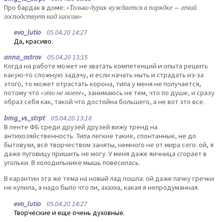
Про бардак в доме:
«Только дурак нуждается в порядке — гений
господствует над хаосом»
evo_lutio
05.04.20 14:27
Да, красиво.
anna_ostrov
05.04.20 13:15
Когда на работе может не хватать компетенций и опыта решить
какую-то сложную задачу, и если начать ныть и страдать из-за
этого, то может отрастать корона, типа у меня не получается,
потому что
«это не моеее»
, занимаюсь не тем, что по душе, и сразу
образ себя как, такой что достойна большего, а не вот это все.
bmg_vs_strpt
05.04.20 13:18
В ленте ФБ среди друзей друзей вижу тренд на
антихозяйственность. Типа легкие такие, спонтанные, не до
бытовухи, всё творчеством заняты, немного не от мира сего: ой, я
даже пуговицу пришить не могу. У меня даже яичница сгорает в
угольки. В холодильнике мышь повесилась.
В карантин эта же тема на новый лад пошла: ой даже пачку гречки
не купила, а надо было что ли, ахахха, какая я непродуманная.
evo_lutio
05.04.20 14:27
Творческие и еще очень духовные.