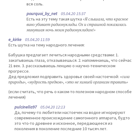
вся соль.
pourquoi_by_net
05.04.20 15:37
Есть на эту тему такая шутка
«Я слышала, что красное
вино убивает радионуклиды. Ох и страшной показалась
минувшая ночь моим радионуклидам!»
e_kirke
05.04.20 11:59
Есть шутка на тему народного лечения:
Бабушка предлагает лечиться народными средствами: 1.
закатываешь глаза, отказываешься. 2. напоминаешь, что сейчас
21 век. 3. рассказываешь лекцию о научно-техническом
прогрессе.
Дед предложил подправить здоровье своей настоечкой:
«сила
природы», «мудрость предков», «это не химией организм травить»
(если считать, что речь о каком-то полезном народном способе
лечения)
pulcinella97
05.04.20 12:13
Да, почему-то любители настоечек на водке игнорируют
современное происхождение самогонного аппарата, будто
это что-то древнее и исконное, передающееся из
поколения в поколение последние 10 тысяч лет.