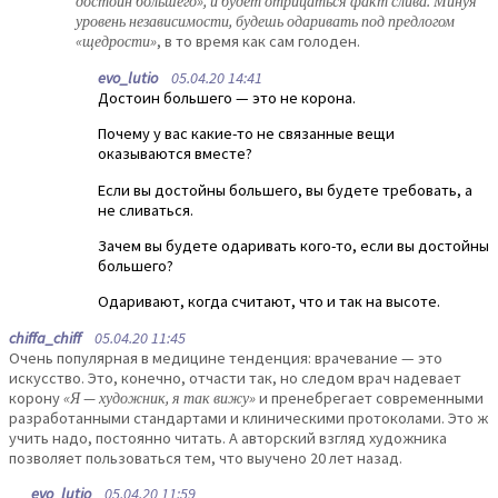
достоин большего», и будет отрицаться факт слива. Минуя
уровень независимости, будешь одаривать под предлогом
«щедрости»
, в то время как сам голоден.
evo_lutio
05.04.20 14:41
Достоин большего — это не корона.
Почему у вас какие-то не связанные вещи
оказываются вместе?
Если вы достойны большего, вы будете требовать, а
не сливаться.
Зачем вы будете одаривать кого-то, если вы достойны
большего?
Одаривают, когда считают, что и так на высоте.
chiffa_chiff
05.04.20 11:45
Очень популярная в медицине тенденция: врачевание — это
искусство. Это, конечно, отчасти так, но следом врач надевает
корону
«Я — художник, я так вижу»
и пренебрегает современными
разработанными стандартами и клиническими протоколами. Это ж
учить надо, постоянно читать. А авторский взгляд художника
позволяет пользоваться тем, что выучено 20 лет назад.
evo_lutio
05.04.20 11:59