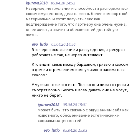
igurova2018
05.04.20 14:52
Наверное, нет желания и способности распоряжаться
своим имуществом, делать жизнь более комфортной
материально. И хотят получать секс как
подтверждение того, что партнеру она очень нужна,
он ее хочет, а значит и обеспечит ей достойную
жизнь.
evo_lutio
05.04.20 14:56
Это через осмысление и рассуждения, а ресурсы
работают не так, не через интеллект.
Кто видит связь между бардаком, грязью и хаосом
в доме и стремлением компульсивно заниматься
сексом?
У мужчин тоже это есть. Только они лежат в грязи и
смотрят порно. Бегать и всем давать они не могут,
никто не берет.
igurova2018
05.04.20 15:01
Может быть, это связано с ощущением себя как
животного, обесценивание эстетических и
социальных ценностей
evo_lutio
05.04.20 15:03