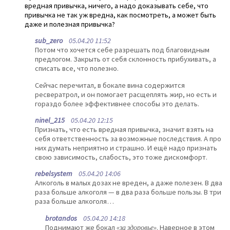
вредная привычка, ничего, а надо доказывать себе, что
привычка не так уж вредна, как посмотреть, а может быть
даже и полезная привычка?
sub_zero
05.04.20 11:52
Потом что хочется себе разрешать под благовидным
предлогом. Закрыть от себя склонность прибухивать, а
списать все, что полезно.
Сейчас перечитал, в бокале вина содержится
ресвератрол, и он помогает расщеплять жир, но есть и
гораздо более эффективнее способы это делать.
ninel_215
05.04.20 12:15
Признать, что есть вредная привычка, значит взять на
себя ответственность за возможные последствия. А про
них думать неприятно и страшно. И ещё надо признать
свою зависимость, слабость, это тоже дискомфорт.
rebelsystem
05.04.20 14:06
Алкоголь в малых дозах не вреден, а даже полезен. В два
раза больше алкоголя — в два раза больше пользы. В три
раза больше алкоголя…
brotandos
05.04.20 14:18
Поднимают же бокал
«за здоровье»
. Наверное в этом