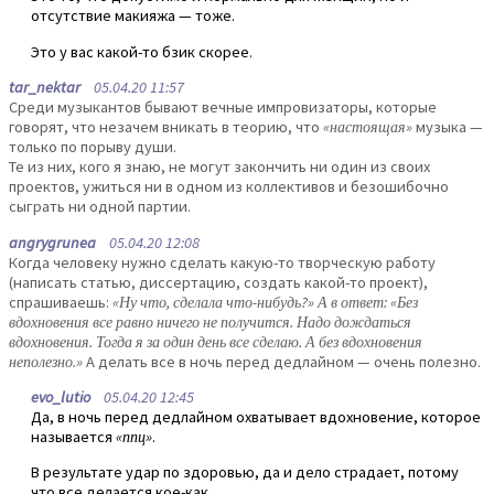
отсутствие макияжа — тоже.
Это у вас какой-то бзик скорее.
tar_nektar
05.04.20 11:57
Среди музыкантов бывают вечные импровизаторы, которые
говорят, что незачем вникать в теорию, что
«настоящая»
музыка —
только по порыву души.
Те из них, кого я знаю, не могут закончить ни один из своих
проектов, ужиться ни в одном из коллективов и безошибочно
сыграть ни одной партии.
angrygrunea
05.04.20 12:08
Когда человеку нужно сделать какую-то творческую работу
(написать статью, диссертацию, создать какой-то проект),
спрашиваешь:
«Ну что, сделала что-нибудь?» А в ответ: «Без
вдохновения все равно ничего не получится. Надо дождаться
вдохновения. Тогда я за один день все сделаю. А без вдохновения
неполезно.»
А делать все в ночь перед дедлайном — очень полезно.
evo_lutio
05.04.20 12:45
Да, в ночь перед дедлайном охватывает вдохновение, которое
называется
«ппц»
.
В результате удар по здоровью, да и дело страдает, потому
что все делается кое-как.