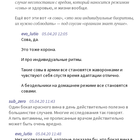
случае несопоставим с вредом, который наносится режимом
«совы»
и здоровью, и жизни вообще.
Ещё вот эти вот
«я сова», «это мои индивидуальные биоритмы,
их нужно соблюдать» — под соусом «организм знает лучше»
.
evo_lutio
05.04.20 12:05
Сова, да.
Это тоже корона.
И про индивидуальные ритмы.
Такие совы в армии все становятся жаворонками и
чувствуют себя спустя время адаптации отлично.
А бездельники на домашнем режиме все становятся
совами.
sub_zero
05.04.20 11:43
Один бокал красного вина в день действительно полезно в
большинстве случаев. Многие исследования так говорят.
А пить витамины, не прописанные врачом действительно
может быть очень вредно.
evo_lutio
05.04.20 11:48
Нет исследований, которые доказали бы, что бокал вина в