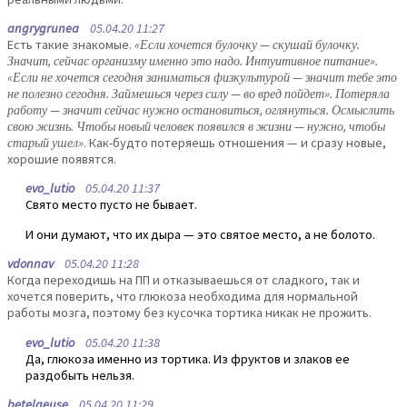
angrygrunea
05.04.20 11:27
Есть такие знакомые.
«Если хочется булочку — скушай булочку.
Значит, сейчас организму именно это надо. Интуитивное питание».
«Если не хочется сегодня заниматься физкультурой — значит тебе это
не полезно сегодня. Займешься через силу — во вред пойдет». Потеряла
работу — значит сейчас нужно остановиться, оглянуться. Осмыслить
свою жизнь. Чтобы новый человек появился в жизни — нужно, чтобы
старый ушел»
. Как-будто потеряешь отношения — и сразу новые,
хорошие появятся.
evo_lutio
05.04.20 11:37
Свято место пусто не бывает.
И они думают, что их дыра — это святое место, а не болото.
vdonnav
05.04.20 11:28
Когда переходишь на ПП и отказываешься от сладкого, так и
хочется поверить, что глюкоза необходима для нормальной
работы мозга, поэтому без кусочка тортика никак не прожить.
evo_lutio
05.04.20 11:38
Да, глюкоза именно из тортика. Из фруктов и злаков ее
раздобыть нельзя.
betelgeuse
05.04.20 11:29