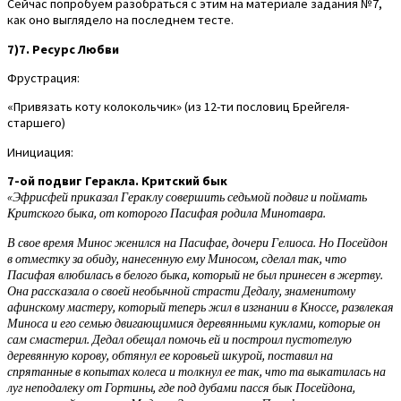
Сейчас попробуем разобраться с этим на материале задания №7,
как оно выглядело на последнем тесте.
7)7. Ресурс Любви
Фрустрация:
«Привязать коту колокольчик» (из 12-ти пословиц Брейгеля-
старшего)
Инициация:
7-ой подвиг Геракла. Критский бык
«Эфрисфей приказал Гераклу совершить седьмой подвиг и поймать
Критского быка, от которого Пасифая родила Минотавра.
В свое время Минос женился на Пасифае, дочери Гелиоса. Но Посейдон
в отместку за обиду, нанесенную ему Миносом, сделал так, что
Пасифая влюбилась в белого быка, который не был принесен в жертву.
Она рассказала о своей необычной страсти Дедалу, знаменитому
афинскому мастеру, который теперь жил в изгнании в Кноссе, развлекая
Миноса и его семью двигающимися деревянными куклами, которые он
сам смастерил. Дедал обещал помочь ей и построил пустотелую
деревянную корову, обтянул ее коровьей шкурой, поставил на
спрятанные в копытах колеса и толкнул ее так, что та выкатилась на
луг неподалеку от Гортины, где под дубами пасся бык Посейдона,