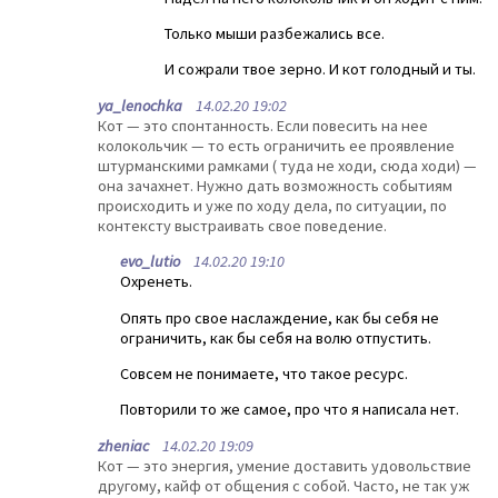
Только мыши разбежались все.
И сожрали твое зерно. И кот голодный и ты.
ya_lenochka
14.02.20 19:02
Кот — это спонтанность. Если повесить на нее
колокольчик — то есть ограничить ее проявление
штурманскими рамками ( туда не ходи, сюда ходи) —
она зачахнет. Нужно дать возможность событиям
происходить и уже по ходу дела, по ситуации, по
контексту выстраивать свое поведение.
evo_lutio
14.02.20 19:10
Охренеть.
Опять про свое наслаждение, как бы себя не
ограничить, как бы себя на волю отпустить.
Совсем не понимаете, что такое ресурс.
Повторили то же самое, про что я написала нет.
zheniac
14.02.20 19:09
Кот — это энергия, умение доставить удовольствие
другому, кайф от общения с собой. Часто, не так уж