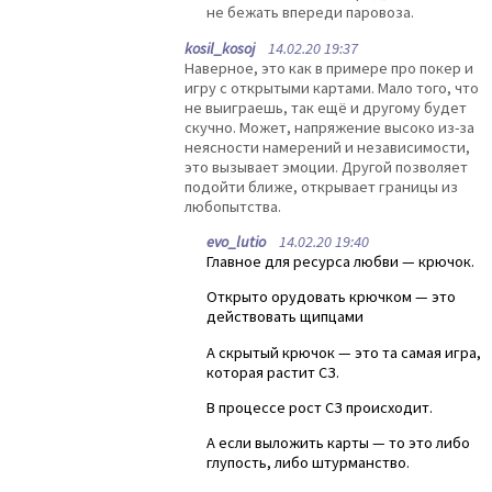
не бежать впереди паровоза.
kosil_kosoj
14.02.20 19:37
Наверное, это как в примере про покер и
игру с открытыми картами. Мало того, что
не выиграешь, так ещё и другому будет
скучно. Может, напряжение высоко из-за
неясности намерений и независимости,
это вызывает эмоции. Другой позволяет
подойти ближе, открывает границы из
любопытства.
evo_lutio
14.02.20 19:40
Главное для ресурса любви — крючок.
Открыто орудовать крючком — это
действовать щипцами
А скрытый крючок — это та самая игра,
которая растит СЗ.
В процессе рост СЗ происходит.
А если выложить карты — то это либо
глупость, либо штурманство.