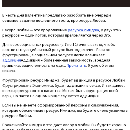
В честь Дня Валентина предлагаю разобрать вне очереди
седьмое задание последнего теста, про ресурс Любви.
Ресурс Любви — это продолжение
ресурса Имиджа
, у двух этих
ресурсов — один поток, который преломляется через Эго.
Для всех социальных ресурсов (с 7 по 12) очень важно, чтобы
соответствующий личный ресурс был подключен. Если он
фрустрирован, в социальном ресурсе легко возникает
аддикция
Аддикция – болезненная зависимость, вредная
привычка, зацикленность на одн...
Прочитать
. Я уже об этом
писала.
Фрустрирован ресурс Имиджа, будет аддикция в ресурсе Любви.
Фрустрирована Экономика, будет аддикция в сексе. И так далее,
всех пар ресурсов это касается. Может быть фрустрация всей
пары, но часто на одном конце случается аддикция.
Если вы не имеете сформированной персоны и самоуважения,
которые обеспечивает ресурс Имиджа, вы будете очень уязвимы в
ресурсе Любви.
Прокачивайте имидж и это даст опору в любви. Вы будете хорошо