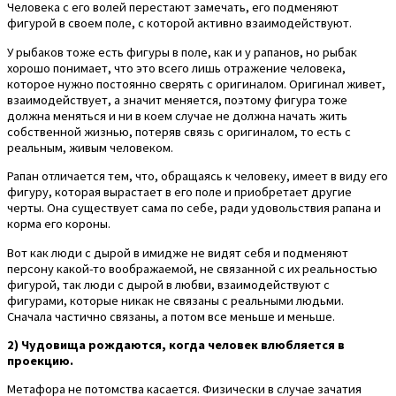
Человека с его волей перестают замечать, его подменяют
фигурой в своем поле, с которой активно взаимодействуют.
У рыбаков тоже есть фигуры в поле, как и у рапанов, но рыбак
хорошо понимает, что это всего лишь отражение человека,
которое нужно постоянно сверять с оригиналом. Оригинал живет,
взаимодействует, а значит меняется, поэтому фигура тоже
должна меняться и ни в коем случае не должна начать жить
собственной жизнью, потеряв связь с оригиналом, то есть с
реальным, живым человеком.
Рапан отличается тем, что, обращаясь к человеку, имеет в виду его
фигуру, которая вырастает в его поле и приобретает другие
черты. Она существует сама по себе, ради удовольствия рапана и
корма его короны.
Вот как люди с дырой в имидже не видят себя и подменяют
персону какой-то воображаемой, не связанной с их реальностью
фигурой, так люди с дырой в любви, взаимодействуют с
фигурами, которые никак не связаны с реальными людьми.
Сначала частично связаны, а потом все меньше и меньше.
2) Чудовища рождаются, когда человек влюбляется в
проекцию.
Метафора не потомства касается. Физически в случае зачатия