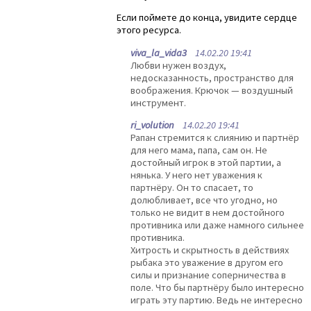
Если поймете до конца, увидите сердце
этого ресурса.
viva_la_vida3
14.02.20 19:41
Любви нужен воздух,
недосказанность, пространство для
воображения. Крючок — воздушный
инструмент.
ri_volution
14.02.20 19:41
Рапан стремится к слиянию и партнёр
для него мама, папа, сам он. Не
достойный игрок в этой партии, а
нянька. У него нет уважения к
партнёру. Он то спасает, то
долюбливает, все что угодно, но
только не видит в нем достойного
противника или даже намного сильнее
противника.
Хитрость и скрытность в действиях
рыбака это уважение в другом его
силы и признание соперничества в
поле. Что бы партнёру было интересно
играть эту партию. Ведь не интересно