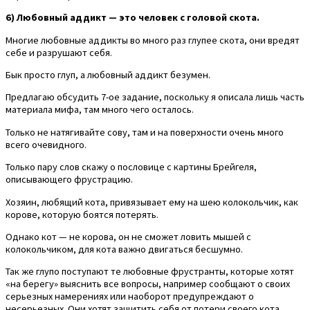
6) Любовный аддикт — это человек с головой скота.
Многие любовные аддикты во много раз глупее скота, они вредят
себе и разрушают себя.
Бык просто глуп, а любовный аддикт безумен.
Предлагаю обсудить 7-ое задание, поскольку я описала лишь часть
материала мифа, там много чего осталось.
Только не натягивайте сову, там и на поверхности очень много
всего очевидного.
Только пару слов скажу о пословице с картины Брейгеля,
описывающего фрустрацию.
Хозяин, любящий кота, привязывает ему на шею колокольчик, как
корове, которую боятся потерять.
Однако кот — не корова, он не сможет ловить мышей с
колокольчиком, для кота важно двигаться бесшумно.
Так же глупо поступают те любовные фрустранты, которые хотят
«на берегу» выяснить все вопросы, например сообщают о своих
серьезных намерениях или наоборот предупреждают о
несерьезных. Они хотят защитить себя от потери своего кота.