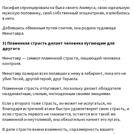
Пасифая спроецировала на быка своего Анимуса, свою идеальную
мужскую половинку, свой собственный эгоцентризм, и влюбилась
в него.
Добившись обманным путем соития, она родила чудовище
Минотавра.
3) Пламенная страсть делает человека пугающим для
другого
Минотавр — символ пламенной страсти, лишающей человека
контроля.
Минотавр пожирал всех попавших к нему в лабиринт, пока его не
убил Тесей, другой герой, друг Геракла.
Пламенная страсть отпугивает, поскольку делает обладателя
неадекватным, слепым, поглощенным своими эмоциями.
Если у второго тоже страсть, он может не испугаться, но
благодаря встречной атаке быстро удовлетворит свою страсть, и
если страсть первого не снижается, остается все такой же
пламенной и неутолимой, она обязательно начнет его пугать.
В деле страсти важна взаимность, соразмерность вашего