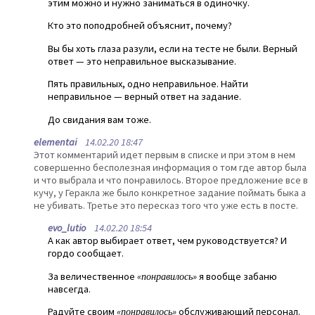
этим можно и нужно заниматься в одиночку.
Кто это поподробней объяснит, почему?
Вы бы хоть глаза разули, если на тесте не были. Верный
ответ — это неправильное высказывание.
Пять правильных, одно неправильное. Найти
неправильное — верный ответ на задание.
До свидания вам тоже.
elementai
14.02.20 18:47
Этот комментарий идет первым в списке и при этом в нем
совершенно бесполезная информация о том где автор была
и что выбрала и что понравилось. Второе предложение все в
кучу, у Геракла же было конкретное задание поймать быка а
не убивать. Третье это пересказ того что уже есть в посте.
evo_lutio
14.02.20 18:54
А как автор выбирает ответ, чем руководствуется? И
гордо сообщает.
За величественное
«понравилось»
я вообще забаню
навсегда.
Радуйте своим
«понравилось»
обслуживающий персонал.