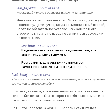
меньше разница, тем лучше развит ресурс.
viva_la_vida3
14.02.20 18:54
«прокачкой только в одиночку и можно заниматься»
Мне кажется, это тоже неверно. Можно и в одиночку и не
в одиночку. Даже лучше, когда есть конкретный второй,
но это не обязательное условие. Если конкретного
второго нет, то это не повод не заниматься ресурсом и
не препятсвие.
evo_lutio
14.02.20 18:58
В одиночку — это не значит в одиночестве, это
значит отдельно от другого.
Ресурсами надо в одиночку заниматься,
самостоятельно. Хотя и не в одиночестве.
kosil_kosoj
14.02.20 18:49
«Твой кот останется голодным и печальным, если не отпустишь
его погулять самого по себе.»
Штурману кажется, что можно не пустить, и кот останется.
Голодный и печальный, а не сорвёт с себя колокольчик и не
пуститься прочь от такого хозяина.
Кот — это Королева, а хозяин — Король. Если пытаться