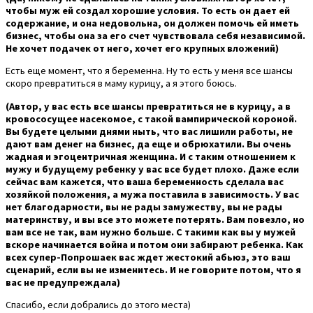
чтобы муж ей создал хорошие условия. То есть он дает ей
содержание, и она недовольна, он должен помочь ей иметь
бизнес, чтобы она за его счет чувствовала себя независимой.
Не хочет подачек от него, хочет его крупных вложений)
Есть еще момент, что я беременна. Ну то есть у меня все шансы
скоро превратиться в маму курицу, а я этого боюсь.
(Автор, у вас есть все шансы превратиться не в курицу, а в
кровососущее насекомое, с такой вампирической короной.
Вы будете целыми днями ныть, что вас лишили работы, не
дают вам денег на бизнес, да еще и обрюхатили. Вы очень
жадная и эгоцентричная женщина. И с таким отношением к
мужу и будущему ребенку у вас все будет плохо. Даже если
сейчас вам кажется, что ваша беременность сделала вас
хозяйкой положения, а мужа поставила в зависимость. У вас
нет благодарности, вы не рады замужеству, вы не рады
материнству, и вы все это можете потерять. Вам повезло, но
вам все не так, вам нужно больше. С такими как вы у мужей
вскоре начинается война и потом они забирают ребенка. Как
всех супер-Попрошаек вас ждет жестокий абьюз, это ваш
сценарий, если вы не изменитесь. И не говорите потом, что я
вас не предупреждала)
Спасибо, если добрались до этого места)