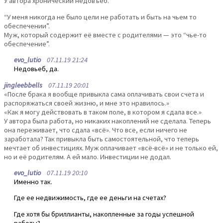
У автора хронический недовъеб.
“У меня никогда не было цели не работать и быть на чьем то
обеспечении”.
Муж, который содержит её вместе с родителями — это “чье-то
обеспечение”.
evo_lutio
07.11.19 21:24
Недовьеб, да.
jingleebbells
07.11.19 20:01
«После брака я вообще привыкла сама оплачивать свои счета и
распоряжаться своей жизню, и мне это нравилось.»
«Как я могу действовать в таком поле, в котором я сдала все.»
У автора была работа, но никаких накоплений не сделала. Теперь
она переживает, что сдала «всё». Что все, если ничего не
заработала? Так привыкла быть самостоятельной, что теперь
мечтает об инвестициях. Муж оплачивает «всё-всё» и не только ей,
но и её родителям. А ей мало. Инвестиции не додал.
evo_lutio
07.11.19 20:10
Именно так.
Где ее недвижимость, где ее деньги на счетах?
Где хотя бы бриллианты, накопленные за годы успешной
работы?