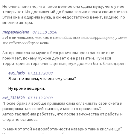
Не очень понятно, что такое ценное она сдала мужу, чего у нее
теперь нет. Из достижений до брака только оплата своих счетов.
Этим она и одарила мужа, а он недостаточно ценит, видимо, по
мнению автора.
mopepokoleno
07.11.19 19:56
» И я не понимаю, так как я сама сдала всю свою территорию, у меня
же сейчас вообще ее нет»
Автор повисла на муже в безграничном пространстве и не
понимает, почему муж не думает о ее развитии. Ну и вся
территория автора очень ценная, муж должен быть благодарен.
evo_lutio
07.11.19 20:08
Я вот не поняла, что она ему слила?
Ну кроме пещерки.
ext_1321629
07.11.19 20:00
“После брака я вообще привыкла сама оплачивать свои счета и
распоряжаться своей жизню, и мне это нравилось”.
Автор так любила работать, что после замужества от работы и
следа не осталось
“У меня от этой недоработанности наверно такие кислые щи”.