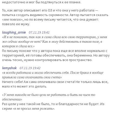
недостаточно и мог бы подтянуться к ее планке.
То, как автор описывает его ОЗ и что она у него работала —
попытка создать видимость скромности. Автор пытается сказать
«мне повезло»
, но по всему письму читается, что она думает:
повезло ее мужу.
laughing_arnie
07.11.19 19:41
«И я не понимаю, так как я сама сдала всю свою территорию, у меня
же сейчас вообще ее нет? Как я могу действовать в таком поле, в
котором я сдала все.»
По письму похоже что у автора пока еще все вполне нормально с
территорией, её готовы обеспечивать, она беременна. Но автору
очень тесно, нужно контролировать все пространство.
lemyshok
07.11.19 19:42
«я всегда работала и могла обеспечить себя. После брака я вообще
привыкла сама оплачивать свои счета»
Ничего себе! Аж сама оплачивала свои счета! Не только лишь все,
мало кто может это делать.
«У меня никогда не было цели не работать и быть на чьем то
обеспечении»
Раз цели у нее такой не было, то и благодарности не будет. Из
серии
«я не просил меня рожать»
.