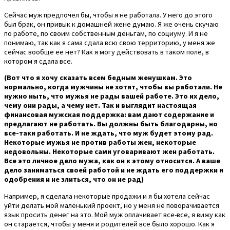
Сейчас муж предпочел бы, чтобы я не работала. У него до этого
был брак, он привык к домашней жене думаю. Я же очень скучаю
по работе, по своим собственным деньгам, по социуму. И я не
понимаю, так как я сама сдала всю свою территорию, у меня же
сейчас вообще ее нет? Как я могу действовать в таком поле, в
котором я сдала все.
(Вот что я хочу сказать всем бедным женушкам. Это
нормально, когда мужчины не хотят, чтобы вы работали. Не
нужно ныть, что мужья не рады вашей работе. Это их дело,
чему они рады, а чему нет. Так и выглядит настоящая
финансовая мужская поддержка: вам дают содержание и
предлагают не работать. Вы должны быть благодарны, но
все-таки работать. И не ждать, что муж будет этому рад.
Некоторые мужья не против работы жен, некоторые
недовольны. Некоторые сами уговаривают жен работать.
Все это личное дело мужа, как он к этому относится. А ваше
дело заниматься своей работой и не ждать его поддержки и
одобрения и не злиться, что он не рад)
Например, я сделала некоторые продажи и я бы хотела сейчас
уйти делать мой маленький проект, но у меня не поворачивается
язык просить денег на это. Мой муж оплачивает все-все, я вижу как
он старается, чтобы у меня и родителей все было хорошо. Как я