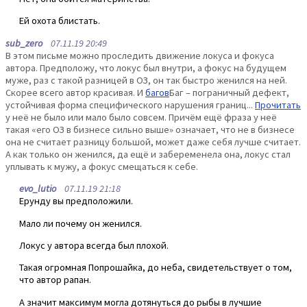
Ей охота блистать.
sub_zero
07.11.19 20:49
В этом письме можно проследить движение локуса и фокуса
автора. Предположу, что локус был внутри, а фокус на будущем
муже, раз с такой разницей в ОЗ, он так быстро женился на ней.
Скорее всего автор красивая. И
багов
Баг – пограничный дефект,
устойчивая форма специфического нарушения границ...
Прочитать
у неё не было или мало было совсем. Причём ещё фраза у неё
такая «его ОЗ в бизнесе сильно выше» означает, что не в бизнесе
она не считает разницу большой, может даже себя лучше считает.
А как только он женился, да ещё и забеременела она, локус стал
уплывать к мужу, а фокус смещаться к себе.
evo_lutio
07.11.19 21:18
Ерунду вы предположили.
Мало ли почему он женился.
Локус у автора всегда был плохой.
Такая огромная Попрошайка, до неба, свидетельствует о том,
что автор рапан.
А значит максимум могла дотянуться до рыбы в лучшие