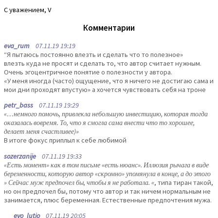
С уважением, V
Комментарии
eva_rum
07.11.19 19:19
“Я пытаюсь постоянно влезть и сделать что то полезное»
влезть куда не просят и сделать то, что автор считает нужным.
Очень эгоцентричное понятие о полезности у автора.
«У меня иногда (часто) ощущение, что я ничего не достигаю сама и
мои дни проходят впустую» а хочется чувствовать себя на троне
petr_bass
07.11.19 19:29
«…немного помочь, привлекла небольшую инвестицию, которая тогда
оказалась вовремя. То, что я смогла сама внести что то хорошее,
делает меня счастливее)»
В итоге фокус приплыл к себе любимой
sozerzanije
07.11.19 19:33
«Есть момент» как в том письме «есть нюанс». Иллюзия рычага в виде
беременности, которую автор «скромно» упомянула в конце, а до этого
» Сейчас муж предпочел бы, чтобы я не работала. «
, типа тиран такой,
но он предпочел бы, потому что автор и так ничем нормальным не
занимается, плюс беременная. Естественные предпочтения мужа.
evo_lutio
07.11.19 20:05