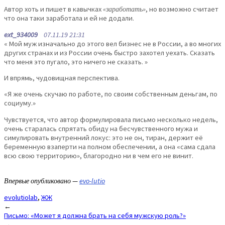
Автор хоть и пишет в кавычках
«заработать»
, но возможно считает
что она таки заработала и ей не додали.
ext_934009
07.11.19 21:31
« Мой муж изначально до этого вел бизнес не в России, а во многих
других странах и из России очень быстро захотел уехать. Сказать
что меня это пугало, это ничего не сказать. »
И впрямь, чудовищная перспектива.
«Я же очень скучаю по работе, по своим собственным деньгам, по
социуму.»
Чувствуется, что автор формулировала письмо несколько недель,
очень старалась спрятать обиду на бесчувственного мужа и
симулировать внутренний локус: это не он, тиран, держит её
беременную взаперти на полном обеспечении, а она «сама сдала
всю свою территорию», благородно ни в чем его не винит.
Впервые опубликовано —
evo-lutio
evolutiolab
,
ЖЖ
Post
←
Письмо: «Может я должна брать на себя мужскую роль?»
navigation
→