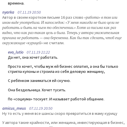
времена.
nyarka
07.11.19 20:50
Автор в своем коротком письме 16 раз слово
«работа» в том или
ином виде употребила. И напоследок: «У меня никогда не было цели не
работать и быть на чьем то обеспечении.» Хотя из письма как раз
видно, что как раз такая цель и была. Теперь у автора уважительная
причина не работать — она беременна. Как бы так сделать, чтоб еще
окружающие «курицей»
не считали.
evo_lutio
07.11.19 21:22
Да нет, она хочет работать.
Просто хочет, чтобы муж ей бизнес оплатил, а она бы только
стригла купоны и строила из себя деловую женщину,
С ребёнком заниматься ей скучно.
Она бездельница. Хочет тусить.
По «социума» тоскует. И называет работой общение.
amicus_meus
07.11.19 20:50
Ну то есть у меня все шансы скоро превратиться в маму курицу
У автора такие крайности, или женщина, инвестирующая в бизнес,