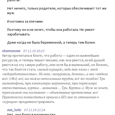
Нет ничего, только родители, которых обеспечивает тот же
муж.
И котомка за плечами.
Поэтому он и не хочет, чтобы она работала. Не умеет
зарабатывать.
Даже когда не была беременной, а теперь тем более.
shamanova
07.11.19 20:23
Автор прочитала в блоге, что работа — один из важнейших
ресурсов, и теперь пишет письмо, как она рвется, всей душой
рвется на эту самую работу, или хотя бы в маленький, но бизнес,
что так боится стать
«мамой-курицей», ведь так плохо с этой
«недоработанностью». Но вот, «замуровали, демоны», а она «отдала
всё» («Всё, всё, шо нажил непосильным трудом, всё же погибло! Три
магнитофона, три кинокамеры заграничных, три портсигара
отечественных, куртка…замшевая… Три. Куртки.»). Муж не хочет,
переезжают они постоянно — объективные препятствия же!
Практически похвастаться пришла и БП свое по отношению к
«курицам»
продемонстрировать.
evo_lutio
07.11.19 21:24
Нет, она боится материнства.