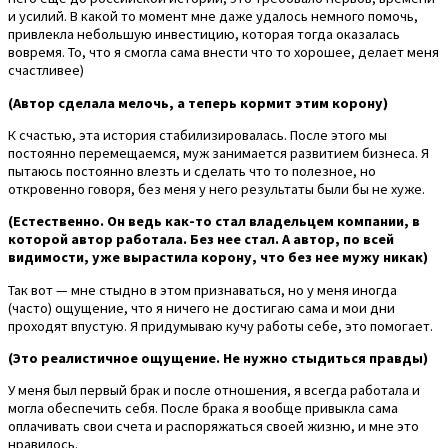
и усилий. В какой то момент мне даже удалось немного помочь,
привлекла небольшую инвестицию, которая тогда оказалась
вовремя. То, что я смогла сама внести что то хорошее, делает меня
счастливее)
(Автор сделала мелочь, а теперь кормит этим корону)
К счастью, эта история стабилизировалась. После этого мы
постоянно перемещаемся, муж занимается развитием бизнеса. Я
пытаюсь постоянно влезть и сделать что то полезное, но
откровенно говоря, без меня у него результаты были бы не хуже.
(Естественно. Он ведь как-то стал владельцем компании, в
которой автор работала. Без нее стал. А автор, по всей
видимости, уже вырастила корону, что без нее мужу никак)
Так вот — мне стыдно в этом признаваться, но у меня иногда
(часто) ощущение, что я ничего не достигаю сама и мои дни
проходят впустую. Я придумываю кучу работы себе, это помогает.
(Это реалистичное ощущение. Не нужно стыдиться правды)
У меня был первый брак и после отношения, я всегда работала и
могла обеспечить себя. После брака я вообще привыкла сама
оплачивать свои счета и распоряжаться своей жизню, и мне это
нравилось.