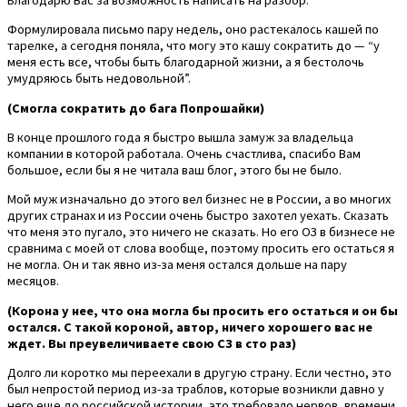
Формулировала письмо пару недель, оно растекалось кашей по
тарелке, а сегодня поняла, что могу это кашу сократить до — “у
меня есть все, чтобы быть благодарной жизни, а я бестолочь
умудряюсь быть недовольной”.
(Смогла сократить до бага Попрошайки)
В конце прошлого года я быстро вышла замуж за владельца
компании в которой работала. Очень счастлива, спасибо Вам
большое, если бы я не читала ваш блог, этого бы не было.
Мой муж изначально до этого вел бизнес не в России, а во многих
других странах и из России очень быстро захотел уехать. Сказать
что меня это пугало, это ничего не сказать. Но его ОЗ в бизнесе не
сравнима с моей от слова вообще, поэтому просить его остаться я
не могла. Он и так явно из-за меня остался дольше на пару
месяцов.
(Корона у нее, что она могла бы просить его остаться и он бы
остался. С такой короной, автор, ничего хорошего вас не
ждет. Вы преувеличиваете свою СЗ в сто раз)
Долго ли коротко мы переехали в другую страну. Если честно, это
был непростой период из-за траблов, которые возникли давно у
него еще до российской истории, это требовало нервов, времени