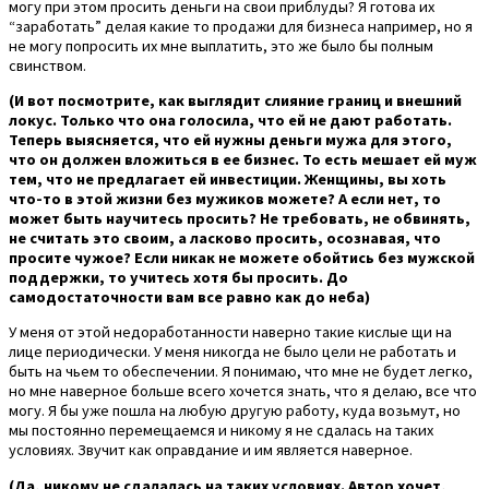
могу при этом просить деньги на свои приблуды? Я готова их
“заработать” делая какие то продажи для бизнеса например, но я
не могу попросить их мне выплатить, это же было бы полным
свинством.
(И вот посмотрите, как выглядит слияние границ и внешний
локус. Только что она голосила, что ей не дают работать.
Теперь выясняется, что ей нужны деньги мужа для этого,
что он должен вложиться в ее бизнес. То есть мешает ей муж
тем, что не предлагает ей инвестиции. Женщины, вы хоть
что-то в этой жизни без мужиков можете? А если нет, то
может быть научитесь просить? Не требовать, не обвинять,
не считать это своим, а ласково просить, осознавая, что
просите чужое? Если никак не можете обойтись без мужской
поддержки, то учитесь хотя бы просить. До
самодостаточности вам все равно как до неба)
У меня от этой недоработанности наверно такие кислые щи на
лице периодически. У меня никогда не было цели не работать и
быть на чьем то обеспечении. Я понимаю, что мне не будет легко,
но мне наверное больше всего хочется знать, что я делаю, все что
могу. Я бы уже пошла на любую другую работу, куда возьмут, но
мы постоянно перемещаемся и никому я не сдалась на таких
условиях. Звучит как оправдание и им является наверное.
(Да, никому не сдалалась на таких условиях. Автор хочет,