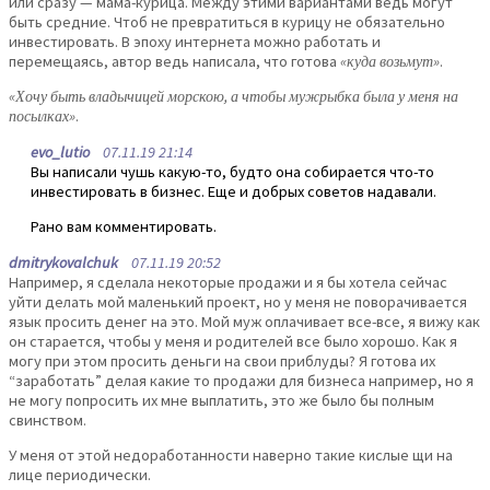
или сразу — мама-курица. Между этими вариантами ведь могут
быть средние. Чтоб не превратиться в курицу не обязательно
инвестировать. В эпоху интернета можно работать и
перемещаясь, автор ведь написала, что готова
«куда возьмут»
.
«Хочу быть владычицей морскою, а чтобы мужрыбка была у меня на
посылках»
.
evo_lutio
07.11.19 21:14
Вы написали чушь какую-то, будто она собирается что-то
инвестировать в бизнес. Еще и добрых советов надавали.
Рано вам комментировать.
dmitrykovalchuk
07.11.19 20:52
Например, я сделала некоторые продажи и я бы хотела сейчас
уйти делать мой маленький проект, но у меня не поворачивается
язык просить денег на это. Мой муж оплачивает все-все, я вижу как
он старается, чтобы у меня и родителей все было хорошо. Как я
могу при этом просить деньги на свои приблуды? Я готова их
“заработать” делая какие то продажи для бизнеса например, но я
не могу попросить их мне выплатить, это же было бы полным
свинством.
У меня от этой недоработанности наверно такие кислые щи на
лице периодически.