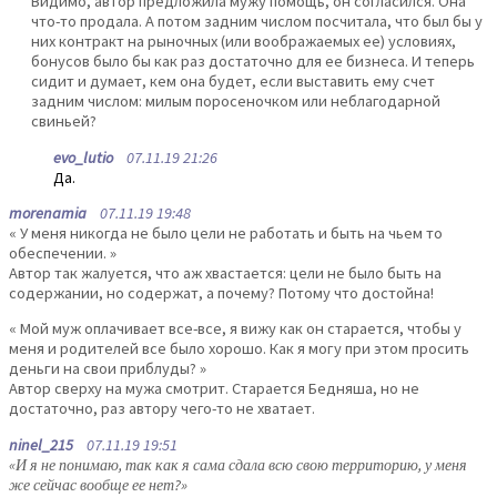
Видимо, автор предложила мужу помощь, он согласился. Она
что-то продала. А потом задним числом посчитала, что был бы у
них контракт на рыночных (или воображаемых ее) условиях,
бонусов было бы как раз достаточно для ее бизнеса. И теперь
сидит и думает, кем она будет, если выставить ему счет
задним числом: милым поросеночком или неблагодарной
свиньей?
evo_lutio
07.11.19 21:26
Да.
morenamia
07.11.19 19:48
« У меня никогда не было цели не работать и быть на чьем то
обеспечении. »
Автор так жалуется, что аж хвастается: цели не было быть на
содержании, но содержат, а почему? Потому что достойна!
« Мой муж оплачивает все-все, я вижу как он старается, чтобы у
меня и родителей все было хорошо. Как я могу при этом просить
деньги на свои приблуды? »
Автор сверху на мужа смотрит. Старается Бедняша, но не
достаточно, раз автору чего-то не хватает.
ninel_215
07.11.19 19:51
«И я не понимаю, так как я сама сдала всю свою территорию, у меня
же сейчас вообще ее нет?»