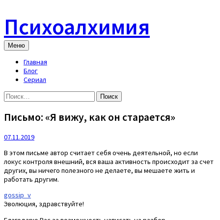
Skip
to
Психоалхимия
content
Меню
Главная
Блог
Сериал
Найти:
Письмо: «Я вижу, как он старается»
07.11.2019
В этом письме автор считает себя очень деятельной, но если
локус контроля внешний, вся ваша активность происходит за счет
других, вы ничего полезного не делаете, вы мешаете жить и
работать другим.
gossip_v
Эволюция, здравствуйте!
Благодарю Вас за возможность написать на разбор.