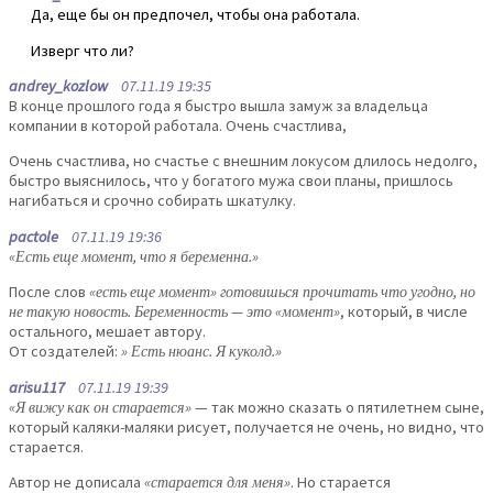
Да, еще бы он предпочел, чтобы она работала.
Изверг что ли?
andrey_kozlow
07.11.19 19:35
В конце прошлого года я быстро вышла замуж за владельца
компании в которой работала. Очень счастлива,
Очень счастлива, но счастье с внешним локусом длилось недолго,
быстро выяснилось, что у богатого мужа свои планы, пришлось
нагибаться и срочно собирать шкатулку.
pactole
07.11.19 19:36
«Есть еще момент, что я беременна.»
После слов
«есть еще момент» готовишься прочитать что угодно, но
не такую новость. Беременность — это «момент»
, который, в числе
остального, мешает автору.
От создателей:
» Есть нюанс. Я куколд.»
arisu117
07.11.19 19:39
«Я вижу как он старается»
— так можно сказать о пятилетнем сыне,
который каляки-маляки рисует, получается не очень, но видно, что
старается.
Автор не дописала
«старается для меня»
. Но старается