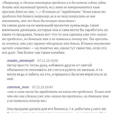
«Например, я сделала некоторые продажи и я бы хотела сейчас уйти
делать мой маленький проект, но у меня не поворачивается язык
просить денег на это. <...> Я готова их “заработать” делая какие то
продажи для бизнеса например, но я не могу попросить их мне
выплатить, это же было бы полным свинством.»
На самом деле на ее маленький проектик нужны ведь такие
маленькие денюшки, которые она и сама могла бы заработать на
каких-то продажах. Только вот что-то она сделала уже эти
«какие-
то продажи», но денюшек так и не появилось почему-то. Так просить
не хочется, что уже заранее обесценила эти деньги. И такое кокетство
насчет «свинства»
— ну понятно же, какое тут свинство, если это
его долг. Тем более там такие копейки.
maxim_semenych
07.11.19 19:50
Автор просто титан духа, избавила других от святой
обязанности оплачивать её счета и рулить её жизнью. А то
могла ведь и забить на это, и пришлось бы всем впрягаться за
неё.
common_man
07.11.19 20:43
«она и сама могла бы заработать на каких-то продажах. Только вот
что-то она сделала уже эти «какие-то продажи», но денюшек так
и не появилось почему-то»
Она продажи делала для его бизнеса, т.е. работала у него же.