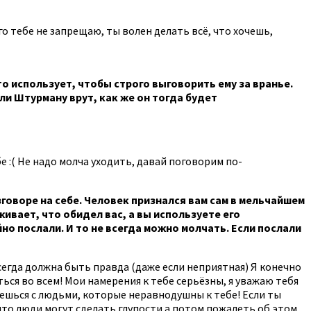
его тебе не запрещаю, ты волен делать всё, что хочешь,
это использует, чтобы строго выговорить ему за вранье.
ли Штурману врут, как же он тогда будет
бе :( Не надо молча уходить, давай поговорим по-
зговоре на себе. Человек признался вам сам в мельчайшем
живает, что обидел вас, а вы используете его
о послали. И то не всегда можно молчать. Если послали
 всегда должна быть правда (даже если неприятная) Я конечно
ться во всем! Мои намерения к тебе серьёзны, я уважаю тебя
щаешься с людьми, которые неравнодушны к тебе! Если ты
что люди могут сделать глупости а потом пожалеть об этом