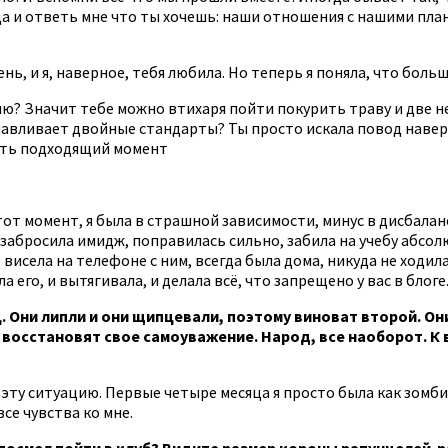
егда и ответь мне что ты хочешь: наши отношения с нашими пл
арень, и я, наверное, тебя любила. Но теперь я поняла, что бол
ю? Значит тебе можно втихаря пойти покурить траву и две не
навливает двойные стандарты? Ты просто искала повод наверно
дать подходящий момент
 тот момент, я была в страшной зависимости, минус в дисбаланс
то забросила имидж, поправилась сильно, забила на учебу абсо
висела на телефоне с ним, всегда была дома, никуда не ходила
ала его, и вытягивала, и делала всё, что запрещено у вас в бл
. Они липли и они щипцевали, поэтому виноват второй. Он
 восстановят свое самоуважение. Народ, все наоборот. К 
ть эту ситуацию. Первые четыре месяца я просто была как зомб
се чувства ко мне.
 посмел пойти в клуб? Видите размер короны рапунцелей-р