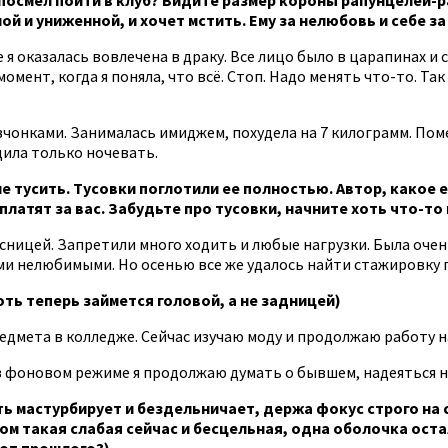
й и униженной, и хочет мстить. Ему за нелюбовь и себе за
 я оказалась вовлечена в драку. Все лицо было в царапинах и с
омент, когда я поняла, что всё. Стоп. Надо менять что-то. Так
вчонками. Занималась имиджем, похудела на 7 килограмм. Пом
дила только ночевать.
е тусить. Тусовки поглотили ее полностью. Автор, какое 
платят за вас. Забудьте про тусовки, начните хоть что-то
ясницей. Запретили много ходить и любые нагрузки. Была очен
ми нелюбимыми. Но осенью все же удалось найти стажировку 
ть теперь займется головой, а не задницей)
редмета в колледже. Сейчас изучаю моду и продолжаю работу 
 в фоновом режиме я продолжаю думать о бывшем, надеяться на
ь мастурбирует и бездельничает, держа фокус строго на с
ом такая слабая сейчас и бесцельная, одна оболочка оста
 от прошлого?)