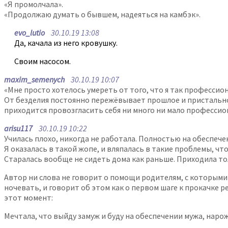
«Я промолчала».
«Продолжаю думать о бывшем, надеяться на камбэк».
evo_lutio
30.10.19 13:08
Да, качала из него кровушку.
Своим насосом.
maxim_semenych
30.10.19 10:07
«Мне просто хотелось умереть от того, что я так профессио
От безделия постоянно пережёвывает прошлое и пристально 
приходится провозгласить себя ни много ни мало профессио
arisu117
30.10.19 10:22
Училась плохо, никогда не работала. Полностью на обеспече
Я оказалась в такой жопе, и вляпалась в такие проблемы, чт
Старалась вообще не сидеть дома как раньше. Приходила то
Автор ни слова не говорит о помощи родителям, с которыми
ночевать, и говорит об этом как о первом шаге к прокачке р
этот момент:
Мечтала, что выйду замуж и буду на обеспечении мужа, наро