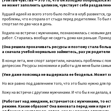
не может заполнить целиком, чувствует себя раздавленно
Худшей идеей из всего этого было пойти в клуб развеется, где
проблемы, что я сгорала от стыда перед родителями. То был м
спортзал по два часа в день.
Ходила на встречи с мужчинами, познакомилась с новыми де
работ. Старалась вообще не сидеть дома как раньше. Прихо
(Она решила прокачивать ресурсы и поэтому стала больш
а сначала учебой нормально займитесь, раз уж родители 
В конце лета, мне спорт запретили, начались проблемы с по
депрессии. Ресурсы экономики и работы для меня были самы
(Уже даже поясница не выдержала ее безделья. Может хо
Но все равно под давлением того, что это было нужно для п
Хожу на встречи с другими мужчинами. И что бы я ни делала,
(Работает над имиджем, встречается с мужчинами, то ест
режиме. Каким образом? Она виновата перед ним и при эт
от банана в настоящем, автор, как вы можете отлипнуть