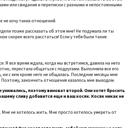
анами или свидания и переписки с разными и непостоянными
ьше не хочу таких отношений.
дели позже рассказать об этом мне! Не подумала ли ты
е скорее всего расстаться! Если у тебя были такие
е. Я все время ждала, когда мы встретимся, давила на него
лютно, перестала общаться с подругами. Выполняла все его
, ни с кем кроме него не общалась. Последние месяцы мне
оге. Поэтому, закончить отношения казалось мне выходом.
и унижались, поэтому виноват второй. Они хотят бросить
вашему сливу добавится еще и ваш косяк. Косяк никак не
и. Мне не хотелось жить. Мне просто хотелось умереть от
апанов? Она хочет заполнить собой мир мужчины и если