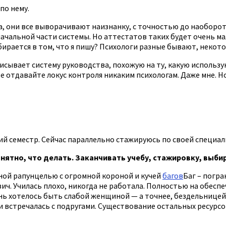
по нему.
ица, они все выворачивают наизнанку, с точностью до наоборо
начальной части системы. Но аттестатов таких будет очень мал
азбирается в том, что я пишу? Психологи разные бывают, неко
описывает систему руководства, похожую на ту, какую использ
отдавайте локус контроля никаким психологам. Даже мне. Но я
дний семестр. Сейчас параллельно стажируюсь по своей специа
онятно, что делать. Заканчивать учебу, стажировку, выбир
ьной рапунцелью с огромной короной и кучей
багов
Баг – погр
ч. Училась плохо, никогда не работала. Полностью на обеспеч
нь хотелось быть слабой женщиной — а точнее, бездельницей
встречалась с подругами. Существование остальных ресурсов 