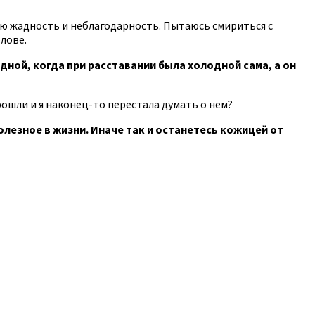
свою жадность и неблагодарность. Пытаюсь смириться с
олове.
дной, когда при расставании была холодной сама, а он
рошли и я наконец-то перестала думать о нём?
олезное в жизни. Иначе так и останетесь кожицей от