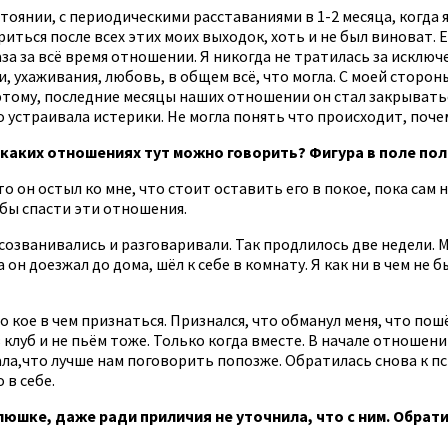
тоянии, с периодическими расставаниями в 1-2 месяца, когда 
риться после всех этих моих выходок, хоть и не был виноват. Е
раза за всё время отношении. Я никогда не тратилась за искл
, ухаживания, любовь, в общем всё, что могла. С моей сторон
Поэтому, последние месяцы наших отношении он стал закрывать
 устраивала истерики. Не могла понять что происходит, почем
 О каких отношениях тут можно говорить? Фигура в поле п
о он остыл ко мне, что стоит оставить его в покое, пока сам 
тобы спасти эти отношения.
о созванивались и разговаривали. Так продлилось две недели. 
 он доезжал до дома, шёл к себе в комнату. Я как ни в чем не
 кое в чем признаться. Признался, что обманул меня, что пошёл
 клуб и не пьём тоже. Только когда вместе. В начале отношен
азала,что лучше нам поговорить попозже. Обратилась снова к пс
 в себе.
люшке, даже ради приличия не уточнила, что с ним. Обрат