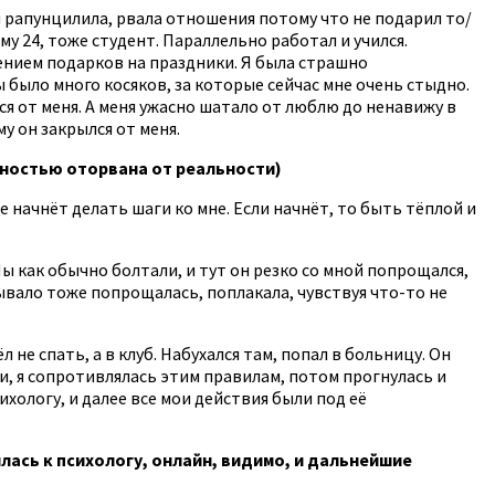
я рапунцилила, рвала отношения потому что не подарил то/
му 24, тоже студент. Параллельно работал и учился.
ючением подарков на праздники. Я была страшно
ы было много косяков, за которые сейчас мне очень стыдно.
ся от меня. А меня ужасно шатало от люблю до ненавижу в
у он закрылся от меня.
олностью оторвана от реальности)
не начнёт делать шаги ко мне. Если начнёт, то быть тёплой и
Мы как обычно болтали, и тут он резко со мной попрощался,
 бывало тоже попрощалась, поплакала, чувствуя что-то не
 не спать, а в клуб. Набухался там, попал в больницу. Он
ии, я сопротивлялась этим правилам, потом прогнулась и
ихологу, и далее все мои действия были под её
илась к психологу, онлайн, видимо, и дальнейшие