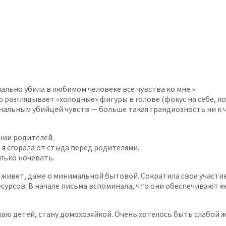
нально убила в любимом человеке все чувства ко мне.»
разглядывает «холодные» фигуры в голове (фокус на себе, ло
нальным убийцей чувств — больше такая грандиозность ни к ч
нии родителей.
о я сгорала от стыда перед родителями.
лько ночевать.
 живет, даже о минимальной бытовой. Сократила свое участие
есурсов. В начале письма вспоминала, что они обеспечивают ее
жаю детей, стану домохозяйкой. Очень хотелось быть слабой 