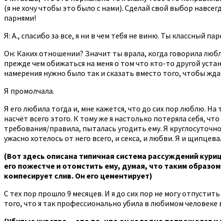
(я не хочу чтобы это было с нами). Сделай свой выбор навс
парнями!
Я: А., спасибо за все, я ни в чем тебя не виню. Ты классный п
Он: Каких отношении? Значит ты врала, когда говорила любл
прежде чем обижаться на меня о том что кто-то другой уста
намерения нужно было так и сказать вместо того, чтобы ж
Я промолчала.
Я его любила тогда и, мне кажется, что до сих пор люблю. На
насчёт всего этого. К тому же я настолько потеряла себя, ч
требования/правила, пыталась угодить ему. Я круглосуточно 
ужасно хотелось от него всего, и секса, и любви. Я и щипцев
(Вот здесь описана типичная система рассуждений куриц
его пожестче и отомстить ему, думая, что таким образом
компесирует слив. Он его цементирует)
С тех пор прошло 9 месяцев. И я до сих пор не могу отпусти
того, что я так профессионально убила в любимом человеке в
(Убитые чувства — это то, что он холодно попрощался и