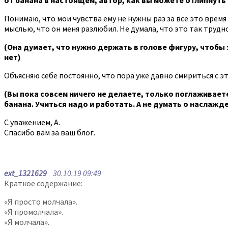
Понимаю, что мои чувства ему не нужны раз за все это время
мыслью, что он меня разлюбил. Не думала, что это так трудн
(Она думает, что нужно держать в голове фигуру, чтобы 
нет)
Объясняю себе постоянно, что пора уже давно смириться с эт
(Вы пока совсем ничего не делаете, только поглаживаете
банана. Учиться надо и работать. А не думать о наслажд
С уважением, А.
Спасибо вам за ваш блог.
ext_1321629
30.10.19 09:49
Краткое содержание:
«Я просто молчала».
«Я промолчала».
«Я молчала».