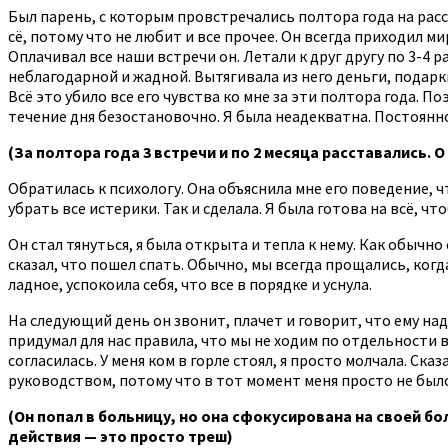
Был парень, с которым провстречались полтора года на расс
сё, потому что не любит и все прочее. Он всегда приходил ми
Оплачивал все наши встречи он. Летали к друг другу по 3-4 
неблагодарной и жадной. Вытягивала из него деньги, подарки
Всё это убило все его чувства ко мне за эти полтора года. 
течение дня безостановочно. Я была неадекватна. Постоянно
(За полтора года 3 встречи и по 2 месяца расставались.
Обратилась к психологу. Она объяснила мне его поведение, чт
убрать все истерики. Так и сделала. Я была готова на всё, ч
Он стал тянуться, я была открыта и тепла к нему. Как обычн
сказал, что пошел спать. Обычно, мы всегда прощались, когда
ладное, успокоила себя, что все в порядке и уснула.
На следующий день он звонит, плачет и говорит, что ему надо
придумал для нас правила, что мы не ходим по отдельности в
согласилась. У меня ком в горле стоял, я просто молчала. Ск
руководством, потому что в тот момент меня просто не было
(Он попал в больницу, но она сфокусирована на своей бо
действия — это просто треш)