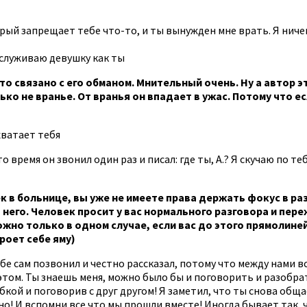
оторый запрещает тебе что-то, и ты вынужден мне врать. Я нич
заслуживаю девушку как ты
-то связано с его обманом. Мнительный очень. Ну а автор 
ко не вранье. От вранья он впадает в ужас. Потому что ес
 хватает тебя
о время он звонил один раз и писал: где ты, А.? Я скучаю по те
к в больнице, вы уже не имеете права держать фокус в ра
 него. Человек просит у вас нормального разговора и пере
но только в одном случае, если вас до этого прямолинейн
 роет себе яму)
 тебе сам позвонил и честно рассказал, потому что между нами
б этом. Ты знаешь меня, можно было бы и поговорить и разобра
ыбкой и поговорив с друг другом! Я заметил, что ты снова об
но! И вспомни все что мы прошли вместе! Иногда бывает так, 