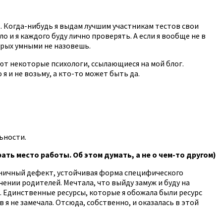
т. Когда-нибудь я выдам лучшим участникам тестов свои
о и я каждого буду лично проверять. А если я вообще не в
торых умными не назовешь.
уют некоторые психологи, ссылающиеся на мой блог.
 и не возьму, а кто-то может быть да.
льности.
ать место работы. Об этом думать, а не о чем-то другом)
аничный дефект, устойчивая форма специфического
ении родителей. Мечтала, что выйду замуж и буду на
. Единственные ресурсы, которые я обожала были ресурс
я не замечала. Отсюда, собственно, и оказалась в этой