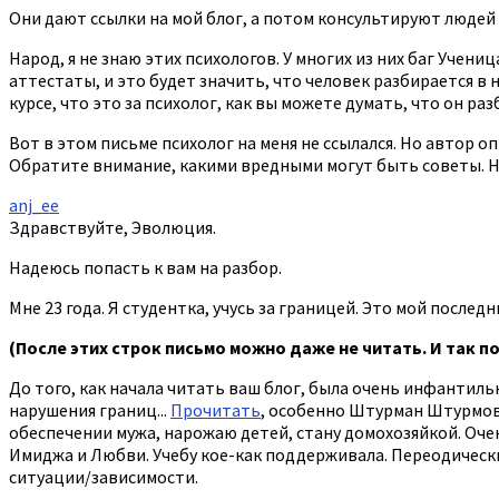
Они дают ссылки на мой блог, а потом консультируют людей 
Народ, я не знаю этих психологов. У многих из них баг Учен
аттестаты, и это будет значить, что человек разбирается в 
курсе, что это за психолог, как вы можете думать, что он р
Вот в этом письме психолог на меня не ссылался. Но автор 
Обратите внимание, какими вредными могут быть советы. Не 
anj_ee
Здравствуйте, Эволюция.
Надеюсь попасть к вам на разбор.
Мне 23 года. Я студентка, учусь за границей. Это мой после
(После этих строк письмо можно даже не читать. И так п
До того, как начала читать ваш блог, была очень инфантил
нарушения границ...
Прочитать
, особенно Штурман Штурмови
обеспечении мужа, нарожаю детей, стану домохозяйкой. Оче
Имиджа и Любви. Учебу кое-как поддерживала. Переодически 
ситуации/зависимости.