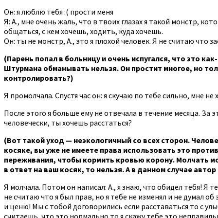
Он: я люблю тебя :( прости меня
Я: А., мне очень жаль, что в твоих глазах я такой монстр, к
общаться, с кем хочешь, ходить, куда хочешь.
Он: ты не монстр, А., это я плохой человек. Я не считаю что 
(Парень попал в больницу и очень испугался, что это как
Штурмана обманывать нельзя. Он простит многое, но толь
контролировать?)
Я промолчала. Спустя час он: я скучаю по тебе сильно, мне не
После этого я больше ему не отвечала в течение месяца. За эт
человечески, ты хочешь расстаться?
(Вот такой уход — неэкологичный со всех сторон. Челове
косяке, вы уже не имеете права использовать это против
переживания, чтобы кормить кровью корону. Молчать мож
в ответ на ваш косяк, то нельзя. А в данном случае автор
Я молчала. Потом он написал: А., я знаю, что обидел тебя! Я
не считаю что я был прав, но я тебе не изменял и не думал о
и ценю! Мы с тобой договорились если расставаться то с ул
считаешь, что это нормально то я скажу тебе это неправиль