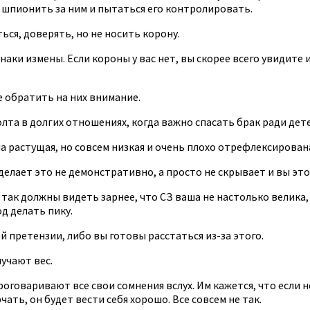
 шпионить за ним и пытаться его контролировать.
ся, доверять, но не носить корону.
аки измены. Если короны у вас нет, вы скорее всего увидите
е обратить на них внимание.
та в долгих отношениях, когда важно спасать брак ради дете
а растущая, но совсем низкая и очень плохо отрефлексирован
елает это не демонстративно, а просто не скрывает и вы это
и так должны видеть зарнее, что СЗ ваша не настолько велика,
д делать пику.
й претензии, либо вы готовы расстаться из-за этого.
учают вес.
роговаривают все свои сомнения вслух. Им кажется, что если 
чать, он будет вести себя хорошо. Все совсем не так.