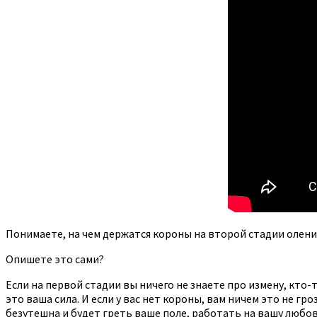
Понимаете, на чем держатся короны на второй стадии олен
Опишете это сами?
Если на первой стадии вы ничего не знаете про измену, кто-
это ваша сила. И если у вас нет короны, вам ничем это не гр
безутешна и будет греть ваше поле, работать на вашу любовн