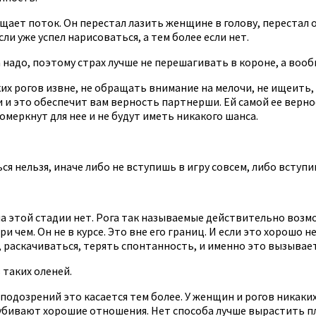
щает поток. Он перестал лазить женщине в голову, перестал о
ли уже успел нарисоваться, а тем более если нет.
а надо, поэтому страх лучше не перешагивать в короне, а воо
их рогов извне, не обращать внимание на мелочи, не ищеить,
 и это обеспечит вам верность партнерши. Ей самой ее вернос
меркнут для нее и не будут иметь никакого шанса.
я нельзя, иначе либо не вступишь в игру совсем, либо вступ
на этой стадии нет. Рога так называемые действительно возм
при чем. Он не в курсе. Это вне его границ. И если это хорош
 раскачиваться, терять спонтанность, и именно это вызывает
таких оленей.
подозрений это касается тем более. У женщин и рогов никаки
 убивают хорошие отношения. Нет способа лучше вырастить п