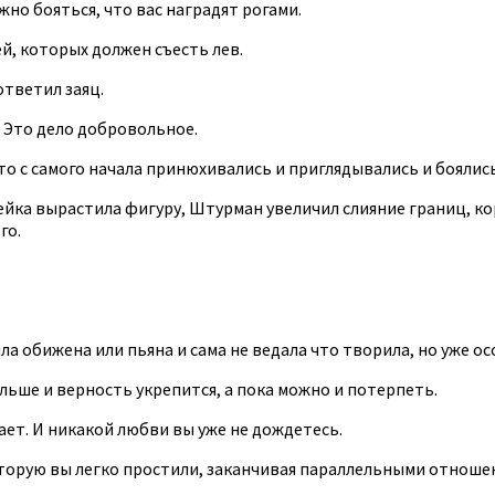
жно бояться, что вас наградят рогами.
й, которых должен съесть лев.
ответил заяц.
. Это дело добровольное.
о с самого начала принюхивались и приглядывались и боялись
йка вырастила фигуру, Штурман увеличил слияние границ, кор
го.
 обижена или пьяна и сама не ведала что творила, но уже ос
льше и верность укрепится, а пока можно и потерпеть.
дает. И никакой любви вы уже не дождетесь.
оторую вы легко простили, заканчивая параллельными отношен