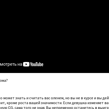
изма?
то может знать и считать вас оленем, но вы не в курсе и вы д
озит, кроме роста вашей значимости. Если девушка изменяет вам
ую ОЗ, сама того не зная. Вы непременно останетесь в выигры