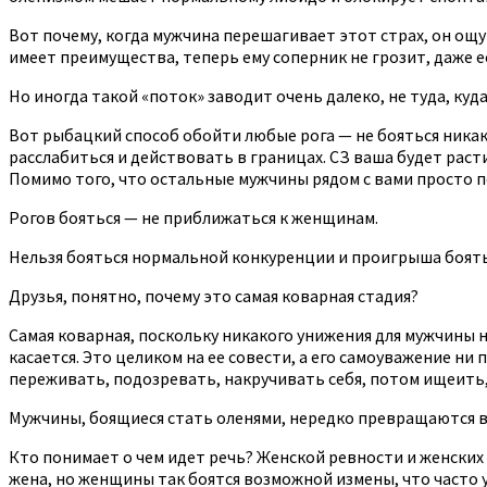
Вот почему, когда мужчина перешагивает этот страх, он ощу
имеет преимущества, теперь ему соперник не грозит, даже ес
Но иногда такой «поток» заводит очень далеко, не туда, куд
Вот рыбацкий способ обойти любые рога — не бояться никак
расслабиться и действовать в границах. СЗ ваша будет расти
Помимо того, что остальные мужчины рядом с вами просто по
Рогов бояться — не приближаться к женщинам.
Нельзя бояться нормальной конкуренции и проигрыша боятьс
Друзья, понятно, почему это самая коварная стадия?
Самая коварная, поскольку никакого унижения для мужчины 
касается. Это целиком на ее совести, а его самоуважение ни 
переживать, подозревать, накручивать себя, потом ищеить,
Мужчины, боящиеся стать оленями, нередко превращаются в 
Кто понимает о чем идет речь? Женской ревности и женских 
жена, но женщины так боятся возможной измены, что часто