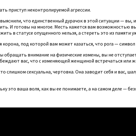
вать приступ неконтролируемой агрессии.
г выяснили, что единственный дурачок в этой ситуации — вы, 
тить. И готовы на многое. Месть кажется вам возможностью в
 жить в статусе опущенного нельзя, а стереть это из памяти 
я корона, под которой вам может казаться, что рога — символ
бы обращать внимание на физические измены, вы не отступае
убеждают вас, что с изменяющей женщиной встречаться или ж
то слишком сексуальна, чертовка. Она заводит себя и вас, ша
ьку это ваша воля, как вы ее понимаете, а на самом деле — б