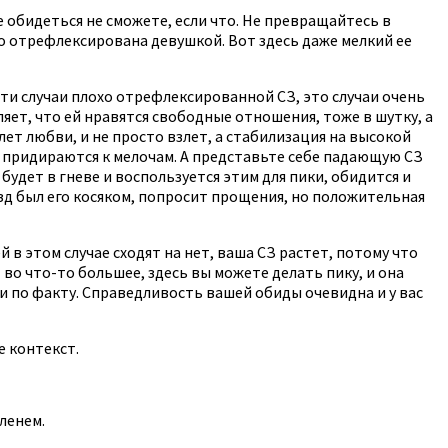
е обидеться не сможете, если что. Не превращайтесь в
хо отрефлексирована девушкой. Вот здесь даже мелкий ее
эти случаи плохо отрефлексированной СЗ, это случаи очень
яет, что ей нравятся свободные отношения, тоже в шутку, а
лет любви, и не просто взлет, а стабилизация на высокой
и придираются к мелочам. А представьте себе падающую СЗ
удет в гневе и воспользуется этим для пики, обидится и
езд был его косяком, попросит прощения, но положительная
 в этом случае сходят на нет, ваша СЗ растет, потому что
во что-то большее, здесь вы можете делать пику, и она
 и по факту. Справедливость вашей обиды очевидна и у вас
е контекст.
оленем.