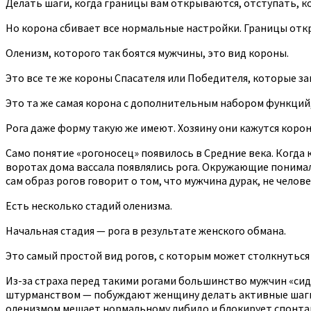
Делать шаги, когда границы вам открываются, отступать, к
Но корона сбивает все нормальные настройки. Границы откр
Оленизм, которого так боятся мужчины, это вид короны.
Это все те же короны Спасателя или Победителя, которые за
Это та же самая корона с дополнительным набором функций,
Рога даже форму такую же имеют. Хозяину они кажутся короно
Само понятие «рогоносец» появилось в Средние века. Когда 
воротах дома вассала появлялись рога. Окружающие понимали
сам образ рогов говорит о том, что мужчина дурак, не человек
Есть несколько стадий оленизма.
Начальная стадия — рога в результате женского обмана.
Это самый простой вид рогов, с которым может столкнуться
Из-за страха перед такими рогами большинство мужчин «сид
штурманством — побуждают женщину делать активные шаги, 
оленизмом мешает нормальному либидо и блокирует спонта