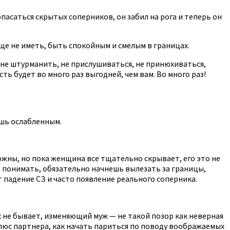
пасаться скрытых соперников, он забил на рога и теперь он
бще не иметь, быть спокойным и смелым в границах.
 не штурманить, не прислушиваться, не принюхиваться,
ть будет во много раз выгодней, чем вам. Во много раз!
ишь ослабленным.
ожны, но пока женщина все тщательно скрывает, его это не
о не понимать, обязательно начнешь вылезать за границы,
 падение СЗ и часто появление реального соперника.
х не бывает, изменяющий муж — не такой позор как неверная
люс партнера, как начать париться по поводу воображаемых