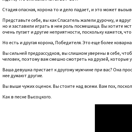
Стадия опасная, корона то и дело падает, и это может вызы
Представьте себе, вы как Спасатель жалели дурочку, и вдру
но и заставили играть в нем роль посмешища. Вы хотите мс
очень пугает и другие неприятности, поскольку кажется, что
Но есть и другая корона, Победителя. Это еще более коварна
Вы сильней предрассудков, вы слишком уверены в себе, что
человек, поэтому вам смешно смотреть на друзей, которые 
Ваша девушка пристает к другому мужчине при вас? Она прос
нее думают другие.
Вы выше чужих оценок. Вы стоите над всеми. Вам пох, поскол
Как в песне Высоцкого.