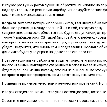
В случае растущих рогов лучше не обратить внимание на пер
подозрительную и ревнивую ищейку, игнорируйте легкий фли
косяк можно использовать для пики.
Когда вы читаете истории про хищников, там иногда бывают 
большой разницы между реальной СЗ и той, которую девушка
хищник внезапно оскорбляется так, будто его унизили, он пр
точке. У рыбаков рост СЗ такой быстрый, что рефлексироват
или просто низкую и затормозившую, шутку девушки о другом
уйдет. Получится, что олень сам и подставился. Послал люб
динамика будет уже утрачена, даже если его простят.
Поэтому если вы не рыбак и не видите точно, что пика возм
вы спонтанны и выглядите уверенным в себе и независимым, 
будет красива именно потому, что вы не выносили по этому 
не просто просят прощения, но и растят вашу значимость.
Приведите примеры уместных и неуместных претензий. Но п
Вторая стадия оленизма — это уже настоящие рога, которые
Обратите внимание, олень — тот, кто ходит с рогами, а не т