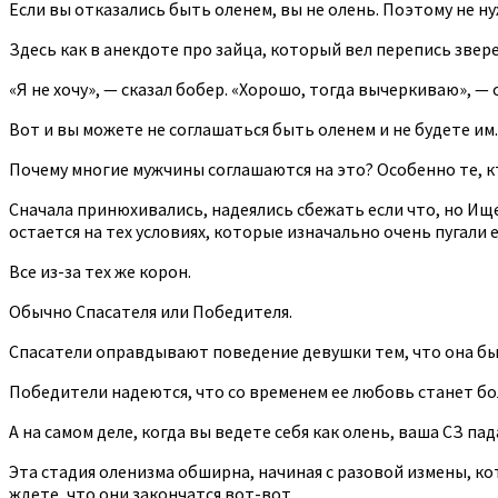
Если вы отказались быть оленем, вы не олень. Поэтому не ну
Здесь как в анекдоте про зайца, который вел перепись звере
«Я не хочу», — сказал бобер. «Хорошо, тогда вычеркиваю», — 
Вот и вы можете не соглашаться быть оленем и не будете им
Почему многие мужчины соглашаются на это? Особенно те, кт
Сначала принюхивались, надеялись сбежать если что, но Ище
остается на тех условиях, которые изначально очень пугали е
Все из-за тех же корон.
Обычно Спасателя или Победителя.
Спасатели оправдывают поведение девушки тем, что она была
Победители надеются, что со временем ее любовь станет бо
А на самом деле, когда вы ведете себя как олень, ваша СЗ па
Эта стадия оленизма обширна, начиная с разовой измены, к
ждете, что они закончатся вот-вот.