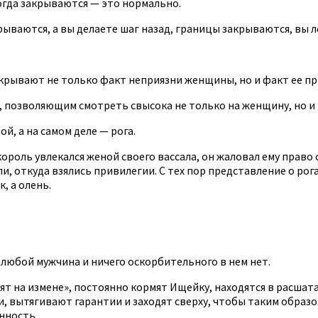
огда закрываются — это нормально.
ываются, а вы делаете шаг назад, границы закрываются, вы л
крывают не только факт неприязни женщины, но и факт ее при
 позволяющим смотреть свысока не только на женщину, но и 
й, а на самом деле — рога.
король увлекался женой своего вассала, он жаловал ему право 
, откуда взялись привилегии. С тех пор представление о рога
, а олень.
 любой мужчина и ничего оскорбительного в нем нет.
ят на измене», постоянно кормят Ищейку, находятся в расша
вытягивают гарантии и заходят сверху, чтобы таким образом
нность.