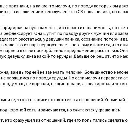
вые признаки, на какие-то мелочи, по поводу которых вы даж
рт, за исключением тех случаев, что СЗ ваша велика, но пло
придирки на пустом месте, и это растит значимость, но все 
 рефлексирует. Она шутит по поводу других мужчин или заявл
едлагает расстаться, у девушки паника, осознание потери и вз
ь мало кто из партнерш успевает, поэтому и кажется, что он
 парне и в ответ оскорбленное предложение расстаться. Она б
имую девушку из-за какой-то ерунды. Дальше он решит, что на
ожна, вам выгодней не замечать мелочей. Большинство мелочей
не парящимся по поводу ерунды. Но если мелочи перерастают 
поводу мозг, не ворчали, не щипцевали, а среагировали четко
омните, что это зависит от контекста отношений. Упоминайт
 под короной хоть и замечаются, но считаются украшением.
от, кто сразу ушел из отношений, где его попытались сделать 