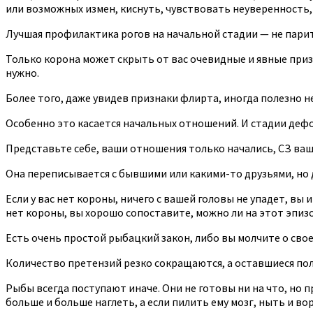
или возможных измен, киснуть, чувствовать неуверенность,
Лучшая профилактика рогов на начальной стадии — не парить
Только корона может скрыть от вас очевидные и явные призн
нужно.
Более того, даже увидев признаки флирта, иногда полезно н
Особенно это касается начальных отношений. И стадии дефол
Представьте себе, ваши отношения только начались, СЗ ваш
Она переписывается с бывшими или какими-то друзьями, но д
Если у вас нет короны, ничего с вашей головы не упадет, вы 
нет короны, вы хорошо сопоставите, можно ли на этот эпизо
Есть очень простой рыбацкий закон, либо вы молчите о свое
Количество претензий резко сокращаются, а оставшиеся пол
Рыбы всегда поступают иначе. Они не готовы ни на что, но п
больше и больше наглеть, а если пилить ему мозг, ныть и вор