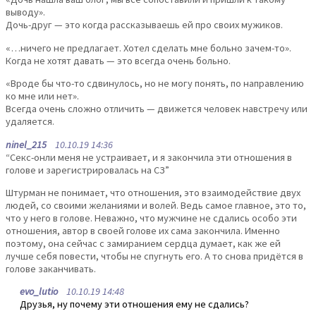
выводу».
Дочь-друг — это когда рассказываешь ей про своих мужиков.
«…ничего не предлагает. Хотел сделать мне больно зачем-то».
Когда не хотят давать — это всегда очень больно.
«Вроде бы что-то сдвинулось, но не могу понять, по направлению
ко мне или нет».
Всегда очень сложно отличить — движется человек навстречу или
удаляется.
ninel_215
10.10.19 14:36
“Секс-онли меня не устраивает, и я закончила эти отношения в
голове и зарегистрировалась на СЗ”
Штурман не понимает, что отношения, это взаимодействие двух
людей, со своими желаниями и волей. Ведь самое главное, это то,
что у него в голове. Неважно, что мужчине не сдались особо эти
отношения, автор в своей голове их сама закончила. Именно
поэтому, она сейчас с замиранием сердца думает, как же ей
лучше себя повести, чтобы не спугнуть его. А то снова придётся в
голове заканчивать.
evo_lutio
10.10.19 14:48
Друзья, ну почему эти отношения ему не сдались?