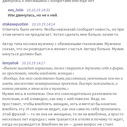
двинулась к ней машина с конфетами или ещё нет.
evo_lutio
10.10.19 14:33
Или двинулась, но не к ней.
stokesequation
10.10.19 14:14
Отвечать было нечего. Якобы невзначай сообщает новость, но при
этом ничего не предлагает. Хотел сделать мне больно зачем-то.
Автор типа послала мужчину с обиженными глазенками. Мужчина
сказал, что он разводится и желает счастья. Автору больно. Мужик
кинуться должен был.
lemyshok
10.10.19 14:17
«Внешне выглядит нормально, тоже старается держать себя в форме,
но простоват, чтобы влюблять женщин.»
«Вообще, для него свойственно быть рассеянным, увлеченным чем-то и
иметь множество незавершенных проектов. Быстро зажигаться, а
потом увязать в этом всём и тухнуть.»
Мужик весь в колпачках. Она его снисходительно разложила по
полочкам, и ей очевидно, как ему с ней повезло. Ведь он
простоват, чтобы влюблять женщин, хоть и мечтал бы конечно
влюбить эту. И совсем не видит, как она сама по себе проехалась
этой фразой — то ли она не женщина, то ли не влюблена, а просто
несколько лет изредка с ним трахается в отелях и почему-то ждет,
когда он разведется. Влюблен ли он — даже вопрос не стоит.