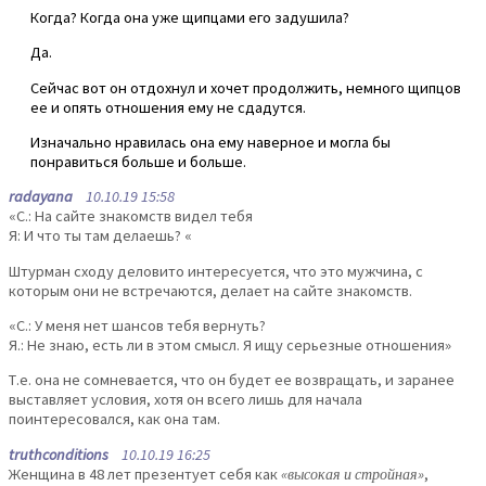
Когда? Когда она уже щипцами его задушила?
Да.
Сейчас вот он отдохнул и хочет продолжить, немного щипцов
ее и опять отношения ему не сдадутся.
Изначально нравилась она ему наверное и могла бы
понравиться больше и больше.
radayana
10.10.19 15:58
«С.: На сайте знакомств видел тебя
Я: И что ты там делаешь? «
Штурман сходу деловито интересуется, что это мужчина, с
которым они не встречаются, делает на сайте знакомств.
«С.: У меня нет шансов тебя вернуть?
Я.: Не знаю, есть ли в этом смысл. Я ищу серьезные отношения»
Т.е. она не сомневается, что он будет ее возвращать, и заранее
выставляет условия, хотя он всего лишь для начала
поинтересовался, как она там.
truthconditions
10.10.19 16:25
Женщина в 48 лет презентует себя как
«высокая и стройная»
,