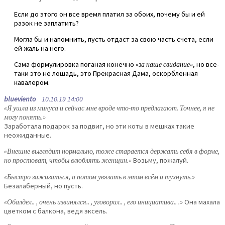
Если до этого он все время платил за обоих, почему бы и ей
разок не заплатить?
Могла бы и напомнить, пусть отдаст за свою часть счета, если
ей жаль на него.
Сама формулировка поганая конечно
«за наше свидание»
, но все-
таки это не лошадь, это Прекрасная Дама, оскорбленная
кавалером.
blueviento
10.10.19 14:00
«Я ушла из минуса и сейчас мне вроде что-то предлагают. Точнее, я не
могу понять.»
Заработала подарок за подвиг, но эти коты в мешках такие
неожиданные.
«Внешне выглядит нормально, тоже старается держать себя в форме,
но простоват, чтобы влюблять женщин.»
Возьму, пожалуй.
«Быстро зажигаться, а потом увязать в этом всём и тухнуть.»
Безалаберный, но пусть.
«Обалдел.. , очень извинялся.. , уговорил.. , его инициатива.. .»
Она махала
цветком с балкона, ведя эксель.