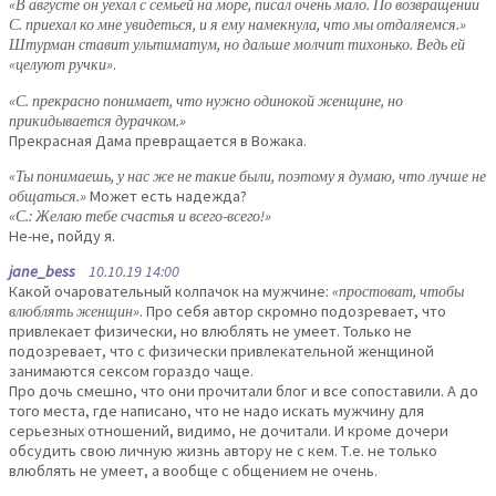
«В августе он уехал с семьей на море, писал очень мало. По возвращении
С. приехал ко мне увидеться, и я ему намекнула, что мы отдаляемся.»
Штурман ставит ультиматум, но дальше молчит тихонько. Ведь ей
«целуют ручки»
.
«С. прекрасно понимает, что нужно одинокой женщине, но
прикидывается дурачком.»
Прекрасная Дама превращается в Вожака.
«Ты понимаешь, у нас же не такие были, поэтому я думаю, что лучше не
общаться.»
Может есть надежда?
«С.: Желаю тебе счастья и всего-всего!»
Не-не, пойду я.
jane_bess
10.10.19 14:00
Какой очаровательный колпачок на мужчине:
«простоват, чтобы
влюблять женщин»
. Про себя автор скромно подозревает, что
привлекает физически, но влюблять не умеет. Только не
подозревает, что с физически привлекательной женщиной
занимаются сексом гораздо чаще.
Про дочь смешно, что они прочитали блог и все сопоставили. А до
того места, где написано, что не надо искать мужчину для
серьезных отношений, видимо, не дочитали. И кроме дочери
обсудить свою личную жизнь автору не с кем. Т.е. не только
влюблять не умеет, а вообще с общением не очень.