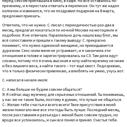
перед сексом приглашала в кино, в кафе. Но всё оставалось по-
прежнему, и я перестала отвечать в переписке. Он тут же надел
колпачок и извинился, что не поздравил подарком на 8 марта,
предложил приехать.
Ответила, что не нужно. С. писал с периодичностью раз-два в
месяц, предлагал покататься по ночной Москве на мотоцикле и
подобное. Я не отвечала. Параллельно дочь нашла ваш блог, мы
всё сопоставили и пришли к такому выводу: С. прекрасно
понимает, что нужно одинокой женщине, но прикидывается
дурачком. Секс-онли меня не устраивает, и я закончила эти
отношения в голове и зарегистрировалась на СЗ. Там дела идут
сложно, потому что я очень высокая и хочу найти мужчину не ниже
и без лишнего веса, а найти такого – тот ещё квест. Подозреваю,
что я только физически привлекаю, а влюблять не умею, учусь вот.
С. написал в начале июля:
С.: А мы больше не будем совсем общаться?
Я: Я сейчас ищу мужчину для серьезных отношений. Ты понимаешь,
у нас же не такие были, поэтому я думаю, что лучше не общаться.
С.: Желаю тебе счастья и всего-всего! Твое присутствие в моей
жизни помогало мне все эти годы быть лучше. Последний месяц,
после расставания и разъезда с женой было совсем трудно, но
вроде все успокоилось, и сын все понял и принял. Счастья тебе.