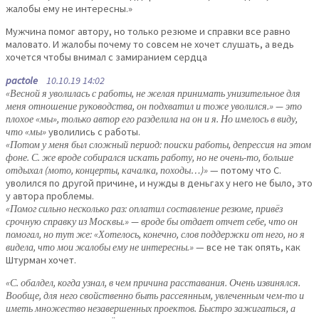
жалобы ему не интересны.»
Мужчина помог автору, но только резюме и справки все равно
маловато. И жалобы почему то совсем не хочет слушать, а ведь
хочется чтобы внимал с замиранием сердца
pactole
10.10.19 14:02
«Весной я уволилась с работы, не желая принимать унизительное для
меня отношение руководства, он подхватил и тоже уволился.» — это
плохое «мы», только автор его разделила на он и я. Но имелось в виду,
что «мы»
уволились с работы.
«Потом у меня был сложный период: поиски работы, депрессия на этом
фоне. С. же вроде собирался искать работу, но не очень-то, больше
отдыхал (мото, концерты, качалка, походы…)»
— потому что С.
уволился по другой причине, и нужды в деньгах у него не было, это
у автора проблемы.
«Помог сильно несколько раз: оплатил составление резюме, привёз
срочную справку из Москвы.» — вроде бы отдает отчет себе, что он
помогал, но тут же: «Хотелось, конечно, слов поддержки от него, но я
видела, что мои жалобы ему не интересны.»
— все не так опять, как
Штурман хочет.
«С. обалдел, когда узнал, в чем причина расставания. Очень извинялся.
Вообще, для него свойственно быть рассеянным, увлеченным чем-то и
иметь множество незавершенных проектов. Быстро зажигаться, а