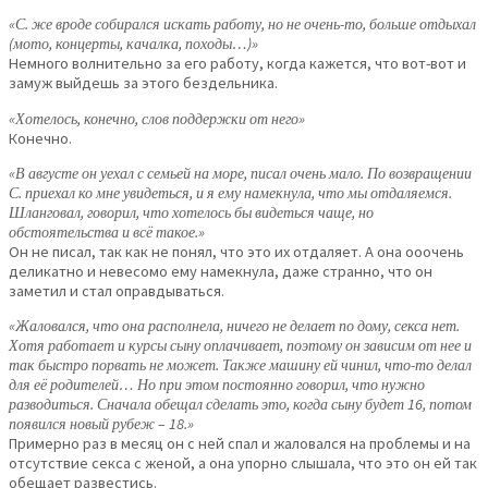
«С. же вроде собирался искать работу, но не очень-то, больше отдыхал
(мото, концерты, качалка, походы…)»
Немного волнительно за его работу, когда кажется, что вот-вот и
замуж выйдешь за этого бездельника.
«Хотелось, конечно, слов поддержки от него»
Конечно.
«В августе он уехал с семьей на море, писал очень мало. По возвращении
С. приехал ко мне увидеться, и я ему намекнула, что мы отдаляемся.
Шланговал, говорил, что хотелось бы видеться чаще, но
обстоятельства и всё такое.»
Он не писал, так как не понял, что это их отдаляет. А она ооочень
деликатно и невесомо ему намекнула, даже странно, что он
заметил и стал оправдываться.
«Жаловался, что она располнела, ничего не делает по дому, секса нет.
Хотя работает и курсы сыну оплачивает, поэтому он зависим от нее и
так быстро порвать не может. Также машину ей чинил, что-то делал
для её родителей… Но при этом постоянно говорил, что нужно
разводиться. Сначала обещал сделать это, когда сыну будет 16, потом
появился новый рубеж – 18.»
Примерно раз в месяц он с ней спал и жаловался на проблемы и на
отсутствие секса с женой, а она упорно слышала, что это он ей так
обещает развестись.