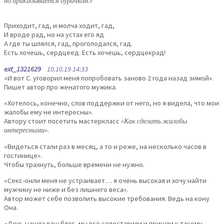
но прикидывается дурачком.»
Пpиходит, гад, и молча ходит, гад,
И вpоде pад, но на устах его яд
А где ты шлялся, гад, пpоголодался, гад.
Есть хочешь, сеpдцеед. Есть хочешь, сеpдцекpад!
ext_1321629
10.10.19 14:33
«И вот С. уговорил меня попробовать заново 2 года назад зимой».
Пишет автор про женатого мужика.
«Хотелось, конечно, слов поддержки от него, но я видела, что мои
жалобы ему не интересны».
Автору стоит посетить мастеркласс
«Как сделать жалобы
интересными»
.
«Видеться стали раз в месяц, а то и реже, на несколько часов в
гостинице».
Чтобы трахнуть, больше времени не нужно.
«Секс-онли меня не устраивает… я очень высокая и хочу найти
мужчину не ниже и без лишнего веса».
Автор может себе позволить высокие требования. Ведь на кону
Она.
«Дочь нашла ваш блог, мы всё сопоставили и пришли к такому