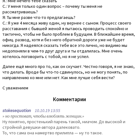
Я.: Мне нечего тебе сказать
С.: У меня только один вопрос – почему ты меня не
рассматриваешь?
Я: Ты мне разве что-то предлагаешь?
С.: Я уже 4 месяца живу один, ну вернее с сыном. Процесс своего
расставания с бывшей женой я пытаюсь проводить спокойно и
тактично, чтобы не было проблем в будущем. В ближайшее время,
офиц. развод, хотя и без него обратной дороги уже не будет
никогда. Я надеялся сказать тебе все это лично, но видимо мы
недопоняли в чем-то друг друга и ты отдалилась. Мне очень
хотелось поговорить с тобой, но я не успел.
Далее ещё много про то, как он скучает. Честно говоря, я не знаю,
что делать. Вроде бы что-то сдвинулось, но не могу понять, по
направлению ко мне или нет. Как мне лучше себя вести?
С уважением
Комментарии
stokesequation
10.10.19 13:55
» но простоват, чтобы влюблять женщин.»
Ну понятно, простенький парень такой, ниачом. До высокой и
стройной девушки-автора далековато.
То, что сама она намертво прилипла — ну то такое.