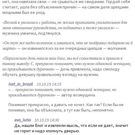
нет, она навязала свои — не срываться же свиданию. Гордой себя
считает, ушла без объяснения причин — на самом деле щипцами
мощными был ее уход.
«Весной я уволилась с работы, не желая принимать унизительное для
меня отношение руководства, он подхватил и тоже уволился»
—
мужчина умничка, подтянулся.
«Он тут же надел колпачок и извинился, что не поздравил подарком на 8
марта»
— он извинился из-за ее очередных щипцов — молчания.
«Параллельно дочь нашла ваш блог, мы всё сопоставили и пришли к
такому выводу: С. прекрасно понимает, что нужно одинокой женщине,
но прикидывается дурачком»
— дочь привлекла, надо смолоду
обучать девушку правильному взгляду на мужчин.
lost_in_brazil
10.10.19 14:19
«… прекрасно понимает, что нужно одинокой женщине, но
прикидывается дурачком»
— автор возмущена.
Понимает прекрасно, а давать не хочет. Как так? Если бы не
понимал, она бы объяснила, а тут как быть, непонятно.
evo_lutio
10.10.19 14:30
Да, нашли блог и извлекли мысль, что если не дает, значит
не горит и надо хлопнуть дверью.