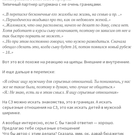
Типичный партнер штурмана с не очень границами.
«..В переписке бесконечные его жалобы на жизнь, на семью и пр. ..»
«..Периодически вкидывал про то, как он недоволен женой..»
«..Жаловался, что она располнела, ничего не делает по дому, секса нет.
Хотя работает и курсы сыну оплачивает, поэтому он зависим от нее и
так быстро порвать не может..»
«..Но при этом постоянно говорил, что нужно разводиться. Сначала
обещал сделать это, когда сыну будет 16, потом появился новый рубеж
– 18..»
Вот это всё похоже на реакцию на щипцы. Внешние и внутренние.
И еще дальше в переписке:
«Я сейчас ищу мужчину для серьезных отношений. Ты понимаешь, у нас
же не такие были, поэтому я думаю, что лучше не общаться.»
«Я.: Не знаю, есть ли в этом смысл. Я ищу серьезные отношения»
На СЗ можно искать знакомства, это в границах. А искать
серьезные отношения на СЗ, это как искать детей в мужской
ширинке.
А вообще интересно, если С. бы такой ответил — хорошо.
Предлагаю тебе серьезные отношения!
Что бы автор с этим делала? Сказала, хмм, ок, давай бюджетик