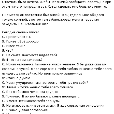
Отвечать было нечего. Якобы невзначай сообщает новость, но при
этом ничего не предлагает. Хотел сделать мне больно зачем-то.
Ещё месяц он постоянно был онлайн в вк, где раньше общался
только со мной, а потом там заблокировал меня и перестал
заходить. Решительный шаг…
Сегодня снова написал.
С.: Привет. Как ты?
Я.: Привет. Всё хорошо
С.: И все-таки?
Я: Что?
С.: На сайте знакомств видел тебя
Я: И что ты там делаешь?
С.: Искал человечка. Ты мне не чужой человек. Я бы даже сказал-
совсем не чужой. Я все еще очень тебя люблю. И желаю тебе всего
лучшего даже сейчас. Но твои поиски затянулись
Я: Я так не думаю
С.: Чем я умудрился так настроить тебя против себя?
Я: Ничем. Я тоже желаю тебе всего лучшего
С.: Без любимого человека трудно
Я: Понимаю. В жизни бывают разные периоды…
С.: У меня нет шансов тебя вернуть?
Я.: Не знаю, есть ли в этом смысл. Я ищу серьезные отношения
С.: Я знаю. Давай поговорим?