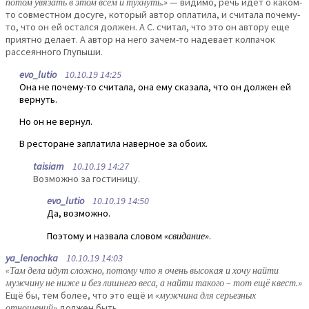
потом увязать в этом всём и тухнуть.»
— видимо, речь идет о каком-
то совместном досуге, который автор оплатила, и считала почему-
то, что он ей остался должен. А С. считал, что это он автору еще
приятно делает. А автор на него зачем-то надевает колпачок
рассеянного Глупыши.
evo_lutio
10.10.19 14:25
Она не почему-то считала, она ему сказала, что он должен ей
вернуть.
Но он не вернул.
В ресторане заплатила наверное за обоих.
taisiam
10.10.19 14:27
Возможно за гостиницу.
evo_lutio
10.10.19 14:50
Да, возможно.
Поэтому и назвала словом
«свидание»
.
ya_lenochka
10.10.19 14:03
«Там дела идут сложно, потому что я очень высокая и хочу найти
мужчину не ниже и без лишнего веса, а найти такого – тот ещё квест.»
Ещё бы, тем более, что это ещё и
«мужчина для серьезных
отношений»
должен быть.