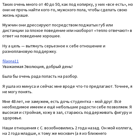
Таких очень много от 40 до 50, как под копирку, у них «все есть», но
они не прочь найти кого-то, мужского пола, чтобы сделать свою
жизнь краше.
Мужчин они дрессируют посредством поджатых губ или
дистанции за плохое поведение или наоборот «тепло отвечают» в
ответ на поведение хорошее.
Ну а цель — вытянуть серьезное к себе отношение и
разноплановую поддержку.
filaona11
Уважаемая Эволюция, добрый день!
Была бы очень рада попасть на разбор.
Я ушла из минуса и сейчас мне вроде что-то предлагают. Точнее, я
не могу понять.
Мне 48 лет, не замужем, есть дочь-студентка – мой друг. Всё
необходимое имеем и ещё небольшие радости себе позволяем. Я
высокая и стройная, хожу в зал, стараюсь поддерживать фигуру и
здоровье.
Наши отношения с С. возобновились 2 года назад. Он мой коллега,
на 2 года младше, к тому же москвич (а я из ближнего