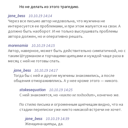
Но не делать из этого трагедию.
jane_bess
10.10.19 14:14
Через все письмо автор недовольна, что мужчина не
интересуется ее проблемами, и при этом жалуется на свои. А
должно быть наоборот. И не только выслушивать проблемы
автора должен, но и оперативно решать.
morenamia
10.10.19 14:15
Автор, наверное, может быть действительно симпатичной, но с
таким Штурманом и торчащими щипцами и нуждой чаще раза в
месяц с ней не готовы спать.
jane_bess
10.10.19 14:17
Тогда бы с ней и другие мужчины знакомились, а после
общения отмораживплись. А у нее кроме этого — никого.
stokesequation
10.10.19 14:25
С ней знакомятся, но
«никто не подходит»
, конечно же.
По стилю письма и огроменным щипчищам видно, что на
стадии переписки уже никто никакой встречи не хочет.
jane_bess
10.10.19 14:39
Женщина-щипцы, да.