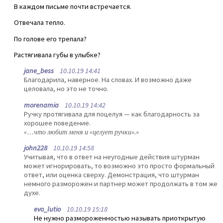
В каждом письме почти встречается.
Отвечала тепло.
По голове его трепала?
Растягивала губы в улыбке?
jane_bess
10.10.19 14:41
Благодарила, наверное. На словах. И возможно даже
целовала, но это не точно.
morenamia
10.10.19 14:42
Ручку протягивала для поцелуя — как благодарность за
хорошее поведение.
«…что любит меня и «целует ручки».»
john228
10.10.19 14:58
Учитывая, что в ответ на неугодные действия штурман
может игнорировать, то возможно это просто формальный
ответ, или оценка сверху. Демонстрация, что штурман
немного разморожен и партнер может продолжать в том же
духе.
evo_lutio
10.10.19 15:18
Не нужно размороженностью называть приоткрытую