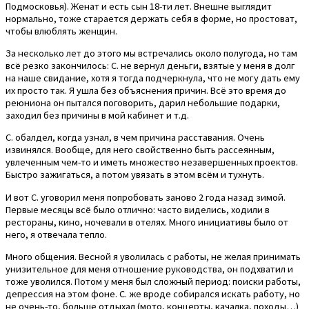
Подмосковья). Женат и есть сын 18-ти лет. Внешне выглядит
нормально, тоже старается держать себя в форме, но простоват,
чтобы влюблять женщин.
За несколько лет до этого мы встречались около полугода, но там
всё резко закончилось: С. не вернул деньги, взятые у меня в долг
на наше свидание, хотя я тогда подчеркнула, что не могу дать ему
их просто так. Я ушла без объяснения причин. Всё это время до
реюниона он пытался поговорить, дарил небольшие подарки,
заходил без причины в мой кабинет и т.д.
С. обалдел, когда узнал, в чем причина расставания. Очень
извинялся. Вообще, для него свойственно быть рассеянным,
увлеченным чем-то и иметь множество незавершенных проектов.
Быстро зажигаться, а потом увязать в этом всём и тухнуть.
И вот С. уговорил меня попробовать заново 2 года назад зимой.
Первые месяцы всё было отлично: часто виделись, ходили в
рестораны, кино, ночевали в отелях. Много инициативы было от
него, я отвечала тепло.
Много общения. Весной я уволилась с работы, не желая принимать
унизительное для меня отношение руководства, он подхватил и
тоже уволился. Потом у меня был сложный период: поиски работы,
депрессия на этом фоне. С. же вроде собирался искать работу, но
не очень-то, больше отдыхал (мото, концерты, качалка, походы…)