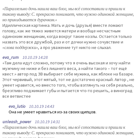
«Параллельно дочь нашла ваш блог, мы всё сопоставили и пришли к
такому выводу: С. прекрасно понимает, что нужно одинокой женщине,
но прикидывается дурачком.»
Идиллическая картинка. Мать и дочь (друзья) вместе ломают
голову, как же тяжко живется матери и вообще несчастным
одиноким женщинам, когда вокруг такие козлы. Остается только
назвать это все дружбой, раз и от дочки нужно сочувствие и
«слова поддержки»
, а про уважение тут никто не слыхал.
eva_rum
10.10.19 14:28
«Там дела идут сложно, потому что я очень высокая и хочу найти
мужчину не ниже и без лишнего веса, а найти такого – тот ещё
квест.» автор под ЗВ выбирает себе мужика, как яблоке на базаре.
Этот червивый, этот мятый, тот не достаточно красный. Автор , не
умеет нравится, но вместо того, чтобы взглянуть на себя реально,
брезгливо поджимает губы и пытается что-то решить, а виноград
все ветвистее
evo_lutio
10.10.19 14:43
Она не умеет нравиться из-за своих щипцов.
unleash_power
10.10.19 14:31
«Параллельно дочь нашла ваш блог, мы всё сопоставили и пришли к
такому выводу: С. прекрасно понимает, что нужно одинокой женщине,