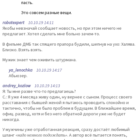
пасть.
Это совсем разные вещи.
robotexpert
10.10.19 14:11
Якобы невзначай сообщает новость, но при этом ничего не
предлагает. Хотел сделать мне больно зачем-то.
В фильме ДМБ так спящего прапора будили, шепнув на ухо: Халява.
Близко. Взять взять.
Мужик знает чем оживить штурмана.
ya_lenochka
10.10.19 14:17
Абьюзер.
andrey_kozlow
10.10.19 14:13
Я: Ты мне разве что-то предлагаешь?
С.: Я уже 4 месяца живу один, ну вернее с сыном. Процесс своего
расставания с бывшей женой я пытаюсь проводить спокойно и
тактично, чтобы не было проблем в будущем. В ближайшее время,
офиц. развод, хотя и без него обратной дороги уже не будет
никогда.
У мужчины уже отработанная реакция, сразу достаёт любимый
шланг
«надо немного подождать»
. А автор всё пытается понять,