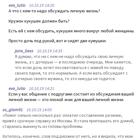
evo_lutio
10.10.19 14:20
А что с кем-то надо обсуждать личную жизнь?
Кружок кукушек должен быть?
Есть ей с кем обсудить, кукушек много вокруг любой женщины.
Просто дочь под рукой, вот и сидят две кумушки.
jane_bess
10.10.19 14:35
Я думаю, что ни с кем не надо обсуждать свою личную
жизнь, а с дочерью — в последнюю очередь. Мне кажется,
что если дочь хочет посоветоваться с мамой по поводу
своего парня, то это нормально. А если мать обсуждает с
дочерью своего мужика, то это никуда не годится.
evo_lutio
10.10.19 14:21
Если у вас общение с подругами состоит из обсуждения вашей
личной жизни — это плохой знак для вашей личной жизни.
so_glam91
10.10.19 14:00
«Помог сильно несколько раз: оплатил составление резюме,
привёз срочную справку из Москвы. Я стала приглашать его домой,
старалась выкинуть из головы проблемы.
Хотелось, конечно, слов поддержки от него, но я видела, что мои