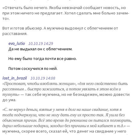
«Отвечать было нечего. Якобы невзначай сообщает новость, но
при этом ничего не предлагает. Хотел сделать мне больно зачем-
то».
Вот и готов абьюзер. А мужчина выдохнул с облегчением от
расставания.
evo_lutio
10.10.19 14:29
Да не выдыхал он с облегчением.
Но ему было тогда почти все равно.
Потом соскучился по ней.
lost_in_brazil
10.10.19 14:08
«Простоват, чтобы влюблять женщин», «для него свойственно быть
рассеянным .. быстро зажигаться, а потом увязать в этом всём и
тухнуть»
— так себе мужчина, но не безнадежен, можно довести
до ума.
«С. не вернул деньги, взятые у меня в долг на наше свидание, хотя я
тогда подчеркнула, что не могу дать ему их просто так. Я ушла без
объяснения причин. Всё это время до реюниона он пытался поговорить,
дарил небольшие подарки, заходил без причины в мой кабинет и т.д.»
—
мужчина, скорее всего, сказал ей, что денег на свидание у него