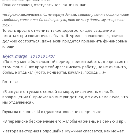
План составлен, отступать нельзя ни на шаг.
«всё резко закончилось: С. не вернул деньги, взятые у меня в долг на наше
свидание, хотя я тогда подчеркнула, что не могу дать ему их просто
так.»
То есть просто отменить такое дорогостоящее свидание и
остаться при своих нельзя было. Штурман запланировал, значит
должно состояться, даже если придется применить финансовые
клещи.
skylar_margo
10.10.19 14:07
«Потом у меня был сложный период: поиски работы, депрессия на
этом фоне. С. же вроде собирался искать работу, но не очень-то,
больше отдыхал (мото, концерты, качалка, походы…)»
Вот нахал.
«В августе он уехал с семьей на море, писал очень мало. По
возвращении С. приехал ко мне увидеться, и я ему намекнула, что
мы отдаляемся».
Глупыша не понял. И отдалился вовсе не специально.
«В переписке бесконечные его жалобы на жизнь, на семью и пр».
У автора векторная Попрошайка. Мужчина спасается, как может.