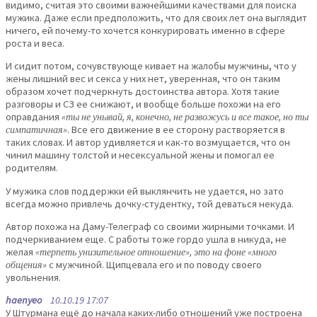
видимо, считая это своими важнейшими качествами для поиска
мужика. Даже если предположить, что для своих лет она выглядит
ничего, ей почему-то хочется конкурировать именно в сфере
роста и веса.
И сидит потом, сочувствующе кивает на жалобы мужчины, что у
жены лишний вес и секса у них нет, уверенная, что он таким
образом хочет подчеркнуть достоинства автора. Хотя такие
разговоры и СЗ ее снижают, и вообще больше похожи на его
оправдания
«ты не унывай, я, конечно, не развожусь и все такое, но ты
симпатичная»
. Все его движение в ее сторону растворяется в
таких словах. И автор удивляется и как-то возмущается, что он
чинил машину толстой и несексуальной жены и помогал ее
родителям.
У мужика слов поддержки ей выклянчить не удается, но зато
всегда можно привлечь дочку-студентку, той деваться некуда.
Автор похожа на Даму-Телеграф со своими жирными точками. И
подчеркиванием еще. С работы тоже гордо ушла в никуда, не
желая
«терпеть унизительное отношение», это на фоне «много
общения»
с мужчиной. Щипцевала его и по поводу своего
увольнения.
haenyeo
10.10.19 17:07
У Штурмана ещё до начала каких-либо отношений уже построена