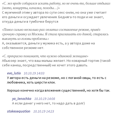
«С. же вроде собирался искать работу, но не очень-то, больше отдыхал
(мото, концерты, качалка, походы…)»
С мужчиной этим у автора по сути секс-онли, но она уже считает
его деньги и осуждает увлечения. Бедняга-то поди и не знает,
откуда деньги в тумбочке берутся
«Помог сильно несколько раз: оплатил составление резюме, привёз
срочную справку из Москвы. Я стала приглашать его домой, старалась
выкинуть из головы проблемы.»
А, оказывается, деньги у мужика есть, а у автора даже на
собственное резюме нет.
«С. прекрасно понимает, что нужно одинокой женщине»
Абьюзер знает, что ваш малыш желает. Но коварный тортик (такой
себе канеш, посредственный) не хочет этого давать.
evo_lutio
10.10.19 14:03
У автора есть деньги на резюме, но с поганой овцы, то есть с
любовника, хоть шерсти клок.
Хорошо конечно когда вложения существенней, но хотя бы так.
ya_lenochka
10.10.19 14:08
А если денег у него нет, то надо дать в долг)
stokesequation
10.10.19 14:23