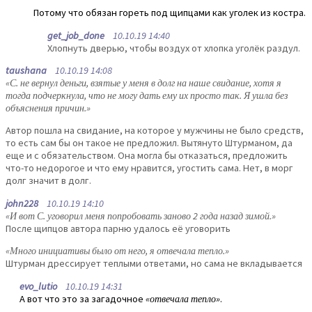
Потому что обязан гореть под щипцами как уголек из костра.
get_job_done
10.10.19 14:40
Хлопнуть дверью, чтобы воздух от хлопка уголёк раздул.
taushana
10.10.19 14:08
«С. не вернул деньги, взятые у меня в долг на наше свидание, хотя я
тогда подчеркнула, что не могу дать ему их просто так. Я ушла без
объяснения причин.»
Автор пошла на свидание, на которое у мужчины не было средств,
то есть сам бы он такое не предложил. Вытянуто Штурманом, да
еще и с обязательством. Она могла бы отказаться, предложить
что-то недорогое и что ему нравится, угостить сама. Нет, в морг
долг значит в долг.
john228
10.10.19 14:10
«И вот С. уговорил меня попробовать заново 2 года назад зимой.»
После щипцов автора парню удалось её уговорить
«Много инициативы было от него, я отвечала тепло.»
Штурман дрессирует теплыми ответами, но сама не вкладывается
evo_lutio
10.10.19 14:31
А вот что это за загадочное
«отвечала тепло»
.