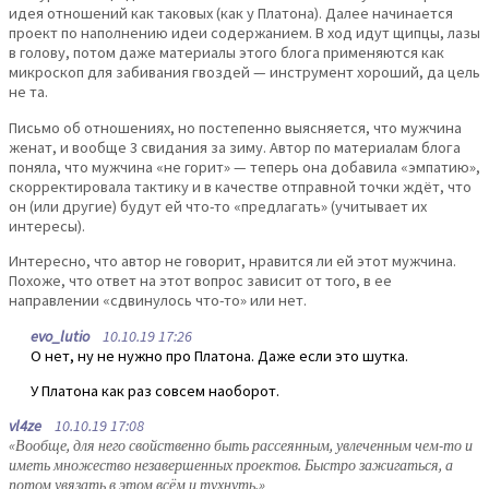
идея отношений как таковых (как у Платона). Далее начинается
проект по наполнению идеи содержанием. В ход идут щипцы, лазы
в голову, потом даже материалы этого блога применяются как
микроскоп для забивания гвоздей — инструмент хороший, да цель
не та.
Письмо об отношениях, но постепенно выясняется, что мужчина
женат, и вообще 3 свидания за зиму. Автор по материалам блога
поняла, что мужчина «не горит» — теперь она добавила «эмпатию»,
скорректировала тактику и в качестве отправной точки ждёт, что
он (или другие) будут ей что-то «предлагать» (учитывает их
интересы).
Интересно, что автор не говорит, нравится ли ей этот мужчина.
Похоже, что ответ на этот вопрос зависит от того, в ее
направлении «сдвинулось что-то» или нет.
evo_lutio
10.10.19 17:26
О нет, ну не нужно про Платона. Даже если это шутка.
У Платона как раз совсем наоборот.
vl4ze
10.10.19 17:08
«Вообще, для него свойственно быть рассеянным, увлеченным чем-то и
иметь множество незавершенных проектов. Быстро зажигаться, а
потом увязать в этом всём и тухнуть.»