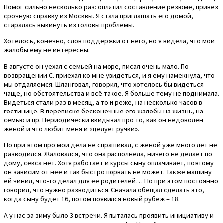
Помог сильно несколько раз: оплатил составление резюме, привёз
срочную справку из Москвы. Я стала приглашать его домой,
старалась выкинуть из головы проблемы.
Хотелось, конечно, слов поддержки от него, но я видела, что мои
жалобы ему не интересны.
В августе он уехал с семьей на море, писал очень мало. По
возвращении С. приехал ко мне увидеться, и я ему намекнула, что
мы отдаляемся. Шланговал, говорил, что хотелось бы видеться
чаще, но обстоятельства и всё такое. Я больше тему не поднимала.
Видеться стали раз в месяц, а то и реже, на несколько часов в
гостинице. В переписке бесконечные его жалобы на жизнь, на
семью и пр. Периодически вкидывал про то, как он недоволен
женой и что любит меня и «целует ручки».
Но при этом про мои дела не спрашивал, с женой уже много лет не
разводился. Жаловался, что она располнела, ничего не делает по
дому, секса нет. Хотя работает и курсы сыну оплачивает, поэтому
он зависим от нее и так быстро порвать не может. Также машину
ей чинил, что-то делал для её родителей… Но при этом постоянно
говорил, что нужно разводиться. Сначала обещал сделать это,
когда сыну будет 16, потом появился новый рубеж – 18.
А у нас за зиму было 3 встречи. Я пыталась проявить инициативу и