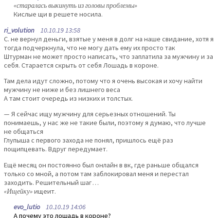
«старалась выкинуть из головы проблемы»
Кислые щи в решете носила.
ri_volution
10.10.19 13:58
С. не вернул деньги, взятые у меня в долг на наше свидание, хотя я
тогда подчеркнула, что не могу дать ему их просто так
Штурман не может просто написать, что заплатила за мужчину и за
себя. Старается скрыть от себя Лошадь в короне.
Там дела идут сложно, потому что я очень высокая и хочу найти
мужчину не ниже и без лишнего веса
А там стоит очередь из низких и толстых.
— Я сейчас ищу мужчину для серьезных отношений. Ты
понимаешь, у нас же не такие были, поэтому я думаю, что лучше
не общаться
Глупыша с первого захода не понял, пришлось ещё раз
пощипцевать. Вдруг передумает.
Ещё месяц он постоянно был онлайн в вк, где раньше общался
только со мной, а потом там заблокировал меня и перестал
заходить. Решительный шаг…
«Ищейку»
ищеит.
evo_lutio
10.10.19 14:06
А почему это лошадь в короне?