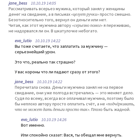
jane_bess
10.10.19 14:05
Рассматривать всерьез мужика, который занял у женщины
денег на свидание, а в письмах
«целует ручки»
просто смешно.
Безотносительно того, вернул он деньги или нет.
Читая, как этот мужчина автору
«серьезно помог»
я переживаю,
не надорвался ли он. В шкатулочке небогато.
evo_lutio
10.10.19 14:22
Вы тоже считаете, что заплатить за мужчину —
серьезнейший урон.
Это что, реально так страшно?
У вас короны что ли падают сразу от этого?
jane_bess
10.10.19 14:22
Перечитала снова. Деньги мужчина занял не на первое
свидание, они уже полгода встречались — это меняет дело.
Судя по всему, всегда все оплачивал мужчина, поэтому было
бы неплохо автору просто оплатить счёт, а не
«подчёркивать,
что не может дать деньги просто так»
. Плохо быть жадной.
evo_lutio
10.10.19 14:26
Вот именно.
Или спокойно сказат: Вася, ты обещал мне вернуть.