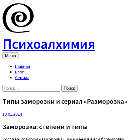
Skip
to
content
Психоалхимия
Меню
Главная
Блог
Сериал
Найти:
Типы заморозки и сериал «Разморозка»
19.01.2024
Заморозка: степени и типы
Когда мы говорим «заморозка», мы имеем в виду блокировку