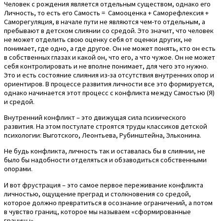
Человек с рождения является отдельным существом, однако его
Личность, то есть его Самость = Самооценка + Саморефлексия +
Саморегуляция, в начале пути не являются чем-то отдельным, а
пребывают в детском слиянии со средой. Это значит, что человек
не может отделить свою оценку себя от оценки других, не
понимает, где одно, а где другое. Он не может понять, кто он есть
в собственных глазах и какой он, что его, а что чужое. Он не может
себя контролировать и не вполне понимает, для чего это нужно.
Это и есть состояние слияния из-за отсутствия внутренних опор и
ориентиров. В процессе развития личности все это формируется,
однако начинается этот процесс с конфликта между Самостью (Я)
и средой.
Внутренний конфликт – это движущая сила психического
развития. На этом постулате строятся труды классиков детской
психологии: Выготского, Леонтьева, Рубинштейна, Эльконина.
Не будь конфликта, личность так и оставалась бы в слиянии, не
было бы надобности отделяться и обзаводиться собственными
опорами.
И вот фрустрация – это самое первое переживание конфликта
личностью, ощущение преград и столкновения со средой,
которое должно превратиться в осознание ограничений, а потом
в чувство границ, которое мы называем «сформированные
границы».