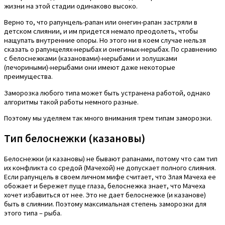
жизни на этой стадии одинаково высоко.
Верно то, что рапунцель-рапан или онегин-рапан застряли в
детском слиянии, и им придется немало преодолеть, чтобы
нащупать внутренние опоры. Но этого ни в коем случае нельзя
сказать о рапунцелях-нерыбах и онегиных-нерыбах. По сравнению
с белоснежками (казановами)-нерыбами и золушками
(печориными)-нерыбами они имеют даже некоторые
преимущества.
Заморозка любого типа может быть устранена работой, однако
алгоритмы такой работы немного разные.
Поэтому мы уделяем так много внимания трем типам заморозки.
Тип белоснежки (казановы)
Белоснежки (и казановы) не бывают рапанами, потому что сам тип
их конфликта со средой (Мачехой) не допускает полного слияния.
Если рапунцель в своем личном мифе считает, что Злая Мачеха ее
обожает и бережет пуще глаза, белоснежка знает, что Мачеха
хочет избавиться от нее. Это не дает белоснежке (и казанове)
быть в слиянии. Поэтому максимальная степень заморозки для
этого типа – рыба.