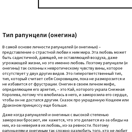
Тип рапунцели (онегина)
В самой основе личности рапунцелей (и онегиных) –
представление о страстной любви к ним мира. Эта любовь может
быть садистичной, давящей, не оставляющей воздуха, даже
угрожающей жизни, но это именно любовь. Поэтому рапунцели (и
онегины) так склонны к невротическому чувству вины, которое
отсутствует у двух других видов. Это гиперответственный тип,
тип, который считает себя Сокровищем, пока не разморозится и
не избавится от фрустрации. Онегин в своем личном мифе,
определяющем его архетип, – это Кай, которого украла Снежная
Королева, потому что влюбилась в него, и заморозила его сердце,
чтобы он не достался другим. Сказок про украденную Кощеем или
Драконом принцессу еще больше.
Даже когда рапунцелей и онегиных с высокой степенью
заморозки бросают, им кажется, что это делается из-за обиды на
них, из-за неверия в их любовь, из-за ревности. Поэтому
рапунцелям и онегиным так сложно разлюбить того, кто не любит