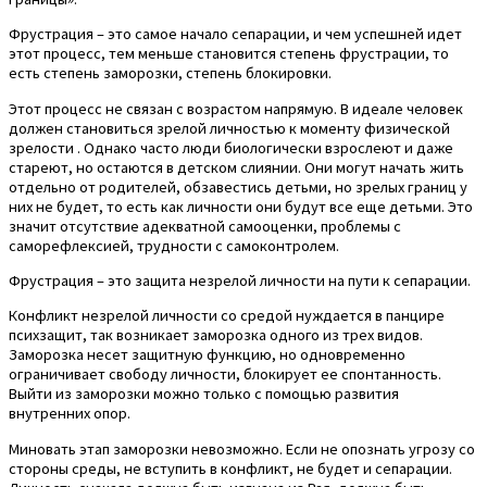
Фрустрация – это самое начало сепарации, и чем успешней идет
этот процесс, тем меньше становится степень фрустрации, то
есть степень заморозки, степень блокировки.
Этот процесс не связан с возрастом напрямую. В идеале человек
должен становиться зрелой личностью к моменту физической
зрелости . Однако часто люди биологически взрослеют и даже
стареют, но остаются в детском слиянии. Они могут начать жить
отдельно от родителей, обзавестись детьми, но зрелых границ у
них не будет, то есть как личности они будут все еще детьми. Это
значит отсутствие адекватной самооценки, проблемы с
саморефлексией, трудности с самоконтролем.
Фрустрация – это защита незрелой личности на пути к сепарации.
Конфликт незрелой личности со средой нуждается в панцире
психзащит, так возникает заморозка одного из трех видов.
Заморозка несет защитную функцию, но одновременно
ограничивает свободу личности, блокирует ее спонтанность.
Выйти из заморозки можно только с помощью развития
внутренних опор.
Миновать этап заморозки невозможно. Если не опознать угрозу со
стороны среды, не вступить в конфликт, не будет и сепарации.