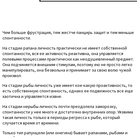
Чем больше фрустрация, тем жестче панцирь защит и тем меньше
спонтанности.
На стадии рапана личность практически не имеет собственной
спонтанности, вся ее активность реактивна, она управляется
полевыми процессами практически как неодушевленный предмет.
Она подчиняется внешним стимулам, поэтому ею не просто легко
манипулировать, она безвольна и принимает за свою волю чужой
произвол.
На стадии рыбы личность уже имеет кое-какую проактивность, то
есть собственную спонтанность, однако ее подвижность все еще
хаотична и управляется извне.
На стадии нерыбы личность почти преодолела заморозку,
спонтанности у нее много и достаточно внутренних опор. Уязвима
такая личность только в периоды регресса к рыбе, который
случается время от времени.
Только тип рапунцели (или онегина) бывает рапанами, рыбами и