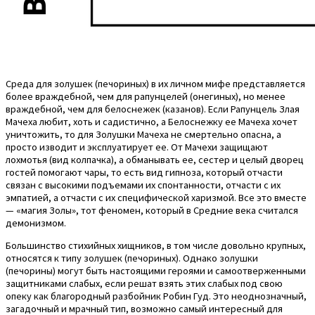
Среда для золушек (печориных) в их личном мифе представляется
более враждебной, чем для рапунцелей (онегиных), но менее
враждебной, чем для белоснежек (казанов). Если Рапунцель Злая
Мачеха любит, хоть и садистично, а Белоснежку ее Мачеха хочет
уничтожить, то для Золушки Мачеха не смертельно опасна, а
просто изводит и эксплуатирует ее. От Мачехи защищают
лохмотья (вид колпачка), а обманывать ее, сестер и целый дворец
гостей помогают чары, то есть вид гипноза, который отчасти
связан с высокими подъемами их спонтанности, отчасти с их
эмпатией, а отчасти с их специфической харизмой. Все это вместе
— «магия Золы», тот феномен, который в Средние века считался
демонизмом.
Большинство стихийных хищников, в том числе довольно крупных,
относятся к типу золушек (печориных). Однако золушки
(печорины) могут быть настоящими героями и самоотверженными
защитниками слабых, если решат взять этих слабых под свою
опеку как благородный разбойник Робин Гуд. Это неоднозначный,
загадочный и мрачный тип, возможно самый интересный для