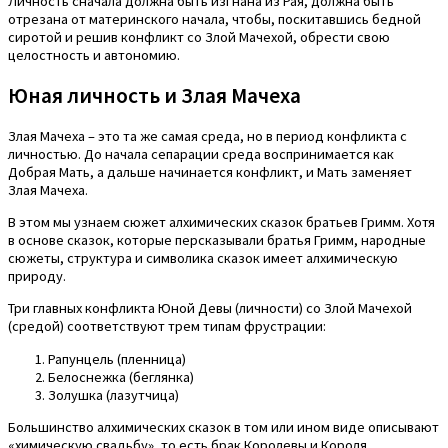
Личность сначала должна быть изгнана из Рая, должна быть
отрезана от материнского начала, чтобы, поскитавшись бедной
сиротой и решив конфликт со Злой Мачехой, обрести свою
целостность и автономию.
Юная личность и Злая Мачеха
Злая Мачеха – это та же самая среда, но в период конфликта с
личностью. До начала сепарации среда воспринимается как
Добрая Мать, а дальше начинается конфликт, и Мать заменяет
Злая Мачеха.
В этом мы узнаем сюжет алхимических сказок братьев Гримм. Хотя
в основе сказок, которые персказывали братья Гримм, народные
сюжеты, структура и символика сказок имеет алхимическую
природу.
Три главных конфликта Юной Девы (личности) со Злой Мачехой
(средой) соответствуют трем типам фрустрации:
Рапунцель (пленница)
Белоснежка (беглянка)
Золушка (лазутчица)
Большинство алхимических сказок в том или ином виде описывают
«химическую свадьбу», то есть брак Королевы и Короля,