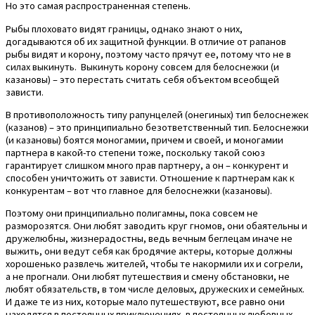
Но это самая распространенная степень.
Рыбы плоховато видят границы, однако знают о них,
догадываются об их защитной функции. В отличие от рапанов
рыбы видят и корону, поэтому часто прячут ее, потому что не в
силах выкинуть. Выкинуть корону совсем для белоснежки (и
казановы) – это перестать считать себя объектом всеобщей
зависти.
В противоположность типу рапунцелей (онегиных) тип белоснежек
(казанов) – это принципиально безответственный тип. Белоснежки
(и казановы) боятся моногамии, причем и своей, и моногамии
партнера в какой-то степени тоже, поскольку такой союз
гарантирует слишком много прав партнеру, а он – конкурент и
способен уничтожить от зависти. Отношение к партнерам как к
конкурентам – вот что главное для белоснежки (казановы).
Поэтому они принципиально полигамны, пока совсем не
разморозятся. Они любят заводить круг гномов, они обаятельны и
дружелюбны, жизнерадостны, ведь вечным беглецам иначе не
выжить, они ведут себя как бродячие актеры, которые должны
хорошенько развлечь жителей, чтобы те накормили их и согрели,
а не прогнали. Они любят путешествия и смену обстановки, не
любят обязательств, в том числе деловых, дружеских и семейных.
И даже те из них, которые мало путешествуют, все равно они
находятся в постоянных приключениях, в постоянных любовных