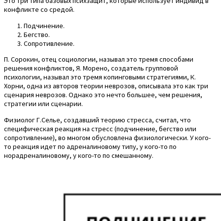
Это три типа базовых психзащит, которые использует индивид в
конфликте со средой.
Подчинение.
Бегство.
Сопротивление.
П. Сорокин, отец социологии, называл это тремя способами
решения конфликтов, Я. Морено, создатель групповой
психологии, называл это тремя копинговыми стратегиями, К.
Хорни, одна из авторов теории неврозов, описывала это как три
сценария неврозов. Однако это нечто большее, чем решения,
стратегии или сценарии.
Физиолог Г.Селье, создавший теорию стресса, считал, что
специфическая реакция на стресс (подчинение, бегство или
сопротивление), во многом обусловлена физиологически. У кого-
то реакция идет по адреналиновому типу, у кого-то по
норадреналиновому, у кого-то по смешанному.