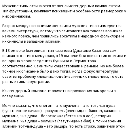
Мужские типы отличаются от женских гендерным компонентом.
Тип фрустрации, комплект психзащит и особенности разморозки у
них одинаковы.
Разрыв между названиями женских и мужских типов измеряется
веками литературы, потому что психология как таковая возникла
намного позже, чем появились архетипы в народном фольклоре и
их символы в западной алхимии.
В 18-ом веке был описан тип казановы (Джакомо Казанова сам
описал этот тип в мемуарах), в 19-ом веке был описан тип онегина и
печорина в произведениях Пушкина и Лермонтова
соответственно. Сами типы существовали и раньше, но наиболее
точное их описание было дано тогда, когда фокус литературы
осветил проблему «лишних людей» в личных отношениях, то есть
разные типы фрустрации.
Как гендерный компонент влияет на проявления заморозки в
поведении?
Можно сказать, что онегин – это мужчина – это тот, чья душа
(чувственное начало) – рапунцель (пленница-в-башне), казанова –
мужчина, чья душа – белоснежка (беглянка-в-лес), печорин –
мужчина, чья душа – золушка (лазутчица-на-бал). С точки зрения
алхимии тот-чья-душа – это рыцарь, то есть страж, защитник этой