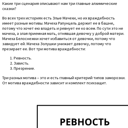
Какие три сценария описывают нам три главные алхимические
сказки?
Во всех трех историях есть Злые Мачехи, но их враждебность
имеет разные мотивы. Мачеха Рапунцель держит ее в башне,
потому что хочет ею владеть и ревнует ее ко всем. По сути это не
мачеха, а злая приемная мать, отнявшая девочку у доброй матери.
Мачеха Белоснежки хочет избавиться от девочки, потому что
завидует ей. Мачеха Золушки унижает девочку, потому что
презирает ее. Вот три мотива враждебности:
Ревность.
Зависть.
Презрение.
Три разных мотива – это и есть главный критерий типов заморозки.
От мотива враждебности зависит и комплект психзащит.