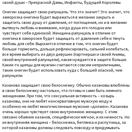
своей души – Прекрасной Дамы, Инфанты, будущей Королевы.
Онегин защищает свою рапунцель. Что это значит? Это значит, что
заморозка онегина будет выражаться в желании закрыть и
защитить свою душу от давления, от поглощения, но и в желании
вытянуть любовь и внимание, когда душа его голодна или
чувствует себя одинокой. Женщина-рапунцель в отличие от
онегина в заморозке будет защищать от давления себя и тянуть
любовь для себя. Выразится отличие в том, что онегин будет
больше тормозить, дольше рефлексировать, сильней колебаться,
все время выбирать из двух девушек (партнерши и своей Анимы,
своей внутренней рапунцели), какая нуждается в защите больше.
Какие-то щипцы для мужчин считаются совсем неприличными,
такие онегин будет использовать куда с большей опаской, чем
рапунцели.
Казанова защищает свою белоснежку. Обычно казановы влюблены
в свою белоснежку настолько, что готовы и сами быть немного
женщинами. При том, что сексуальная активность – козырь
казановы, они не любят консервативную мужскую моду и
особенно не любят многочисленные мужские «должен». Казанова
очень хорошо чувствует свою внутреннюю женщину. С этим
связано обаяние казанов, специфически мягкое, и их нежность. Но
их внутренняя женщина – белоснежка, беглянка и распутница, за
которой казановы должны следовать повсюду и придумывать