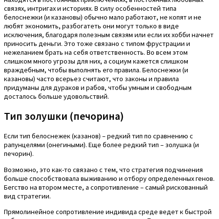
связях, интригах и историях. В силу особенностей типа
белоснежки (и казановы) обычно мало работают, не копят и не
любят экономить, разбогатеть они могут только в виде
исключения, благодаря полезным связям или если их хобби начнет
приносить деньги. Это тоже связано с типом фрустрации и
нежеланием брать на себя ответственность. Во всем этом
слишком много угрозы для них, а социум кажется слишком
враждебным, чтобы выполнять его правила. Белоснежки (и
казановы) часто всерьез считают, что законы и правила
придуманы для дураков и рабов, чтобы умным и свободным
досталось больше удовольствий.
Тип золушки (печорина)
Если тип белоснежек (казанов) – редкий тип по сравнению с
рапунцелями (онегиными). Еще более редкий тип – золушка (и
печорин).
Возможно, это как-то связано с тем, что стратегия подчинения
больше способствовала выживанию и отбору определенных генов.
Бегство на втором месте, а сопротивление – самый рискованный
вид стратегии.
Прямолинейное сопротивление индивида среде ведет к быстрой