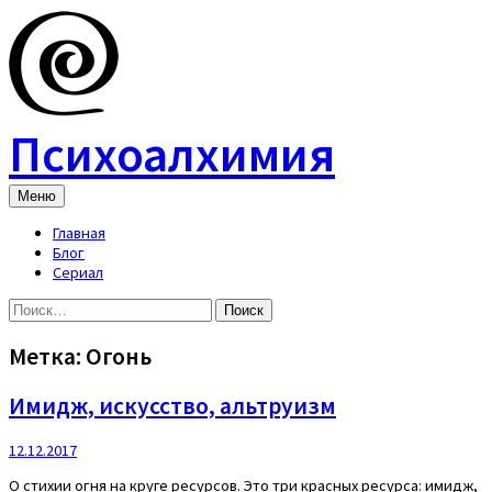
Skip
to
content
Психоалхимия
Меню
Главная
Блог
Сериал
Найти:
Метка:
Огонь
Имидж, искусство, альтруизм
12.12.2017
О стихии огня на круге ресурсов. Это три красных ресурса: имидж,