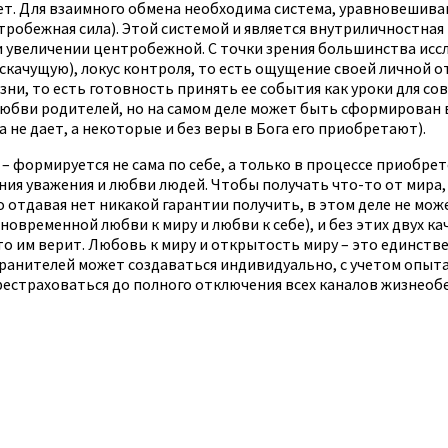
вет. Для взаимного обмена необходима система, уравновешив
тробежная сила). Этой системой и является внутриличностная
и увеличении центробежной. С точки зрения большинства исс
скачущую), локус контроля, то есть ощущение своей личной о
изни, то есть готовность принять ее события как уроки для 
 любви родителей, но на самом деле может быть сформирован 
 не дает, а некоторые и без веры в Бога его приобретают).
 – формируется не сама по себе, а только в процессе приобре
ия уважения и любви людей. Чтобы получать что-то от мира, 
но отдавая нет никакой гарантии получить, в этом деле не м
еменной любви к миру и любви к себе), и без этих двух каче
кто им верит. Любовь к миру и открытость миру – это единст
хранителей может создаваться индивидуально, с учетом опыта
рестраховаться до полного отключения всех каналов жизнеобе