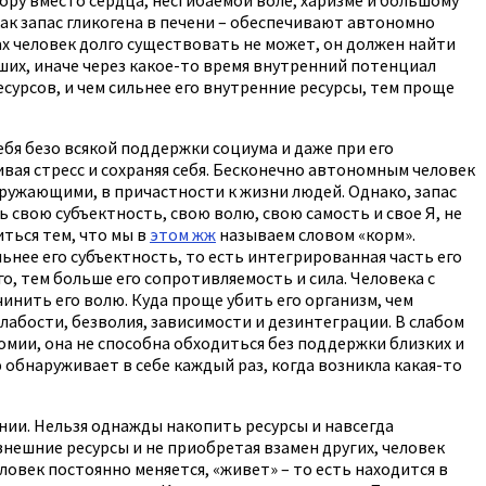
как запас гликогена в печени – обеспечивают автономно
ах человек долго существовать не может, он должен найти
ших, иначе через какое-то время внутренний потенциал
сурсов, и чем сильнее его внутренние ресурсы, тем проще
ебя безо всякой поддержки социума и даже при его
вая стресс и сохраняя себя. Бесконечно автономным человек
кружающими, в причастности к жизни людей. Однако, запас
 свою субъектность, свою волю, свою самость и свое Я, не
ться тем, что мы в
этом жж
называем словом «корм».
ьнее его субъектность, то есть интегрированная часть его
о, тем больше его сопротивляемость и сила. Человека с
нить его волю. Куда проще убить его организм, чем
слабости, безволия, зависимости и дезинтеграции. В слабом
омии, она не способна обходиться без поддержки близких и
 обнаруживает в себе каждый раз, когда возникла какая-то
нии. Нельзя однажды накопить ресурсы и навсегда
внешние ресурсы и не приобретая взамен других, человек
ловек постоянно меняется, «живет» – то есть находится в