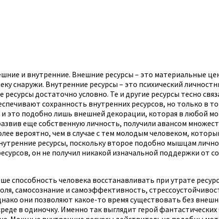
ешние и внутренние. Внешние ресурсы – это материальные цен
ку снаружи. Внутренние ресурсы – это психический личностн
 ресурсы достаточно условно. Те и другие ресурсы тесно свя
печивают сохранность внутренних ресурсов, но только в том 
, и это подобно лишь внешней декорации, которая в любой мо
развив еще собственную личность, получили авансом множест
олее вероятно, чем в случае с тем молодым человеком, котор
нутренние ресурсы, поскольку второе подобно мышцам личнос
есурсов, он не получил никакой изначальной поддержки от со
ше способность человека восстанавливать при утрате ресурс
нтроля, самосознание и самоэффективность, стрессоустойчивос
нако они позволяют какое-то время существовать без внешни
реде в одиночку. Именно так выглядит герой фантастических
на. Мощные внутренние ресурсы действительно подобны мото