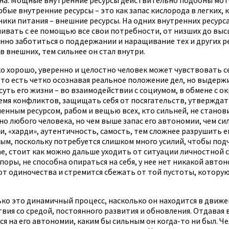
бые внутренние ресурсы – это как запас кислорода в легких, 
ники питания – внешние ресурсы. На одних внутренних ресурс
чивать с ее помощью все свои потребности, от низших до выс
янно заботиться о поддержании и наращивание тех и других ре
 внешних, тем сильнее он стал внутри.
ко хорошо, уверенно и целостно человек может чувствовать с
то есть четко осознавая реальное положение дел, но выдержи
суть его жизни – во взаимодействии с социумом, в обмене с о
емя конфликтов, защищать себя от посягательств, утверждать
нным ресурсом, рабом и вещью всех, кто сильней, не станови
 любого человека, но чем выше запас его автономии, чем сил
, «харди», аутентичность, самость, тем сложнее разрушить ег
, поскольку потребуется слишком много усилий, чтобы подчи
чае, стоит как можно дальше уходить от ситуации личностной 
оры, не способна опираться на себя, у нее нет никакой автон
 от одиночества и стремится сбежать от той пустоты, которую
ко это динамичный процесс, насколько он находится в движе
вия со средой, постоянного развития и обновления. Отдавая 
я на его автономии, каким бы сильным он когда-то ни был. Че