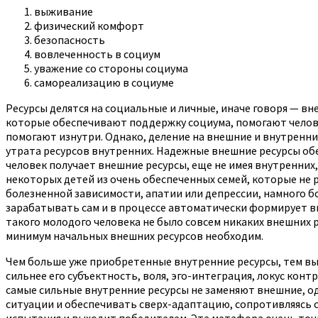
выживание
физический комфорт
безопасность
вовлеченность в социум
уважение со стороны социума
самореализацию в социуме
Ресурсы делятся на социальные и личные, иначе говоря — вн
которые обеспечивают поддержку социума, помогают челове
помогают изнутри. Однако, деление на внешние и внутренние
утрата ресурсов внутренних. Надежные внешние ресурсы обес
человек получает внешние ресурсы, еще не имея внутренних
некоторых детей из очень обеспеченных семей, которые не 
болезненной зависимости, апатии или депрессии, намного б
зарабатывать сам и в процессе автоматически формирует в
такого молодого человека не было совсем никаких внешних р
минимум начальных внешних ресурсов необходим.
Чем больше уже приобретенные внутренние ресурсы, тем вы
сильнее его субъектность, воля, эго-интеграция, локус ко
самые сильные внутренние ресурсы не заменяют внешние, од
ситуации и обеспечивать сверх-адаптацию, сопротивляясь с
испытания и выходит победителем. Эта метафора очень точ