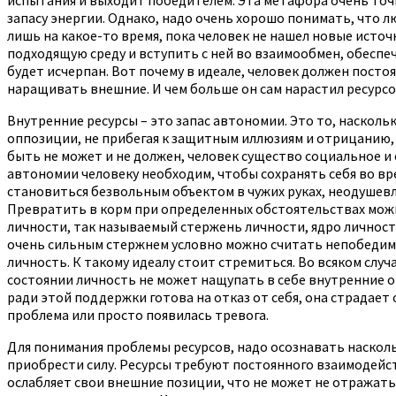
запасу энергии. Однако, надо очень хорошо понимать, что лю
лишь на какое-то время, пока человек не нашел новые источ
подходящую среду и вступить с ней во взаимообмен, обеспе
будет исчерпан. Вот почему в идеале, человек должен посто
наращивать внешние. И чем больше он сам нарастил ресурсов
Внутренние ресурсы – это запас автономии. Это то, насколь
оппозиции, не прибегая к защитным иллюзиям и отрицанию, 
быть не может и не должен, человек существо социальное и 
автономии человеку необходим, чтобы сохранять себя во вр
становиться безвольным объектом в чужих руках, неодушевле
Превратить в корм при определенных обстоятельствах можно
личности, так называемый стержень личности, ядро личности
очень сильным стержнем условно можно считать непобедимым
личность. К такому идеалу стоит стремиться. Во всяком слу
состоянии личность не может нащупать в себе внутренние оп
ради этой поддержки готова на отказ от себя, она страдает
проблема или просто появилась тревога.
Для понимания проблемы ресурсов, надо осознавать насколь
приобрести силу. Ресурсы требуют постоянного взаимодейст
ослабляет свои внешние позиции, что не может не отражатьс