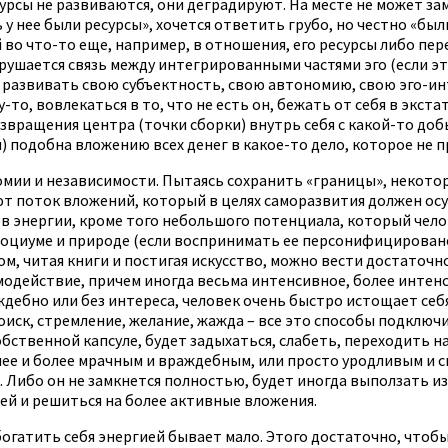
сурсы не развиваются, они деградируют. На месте не может з
у нее были ресурсы», хочется ответить грубо, но честно «были
 во что-то еще, например, в отношения, его ресурсы либо пер
арушается связь между интегрированными частями эго (если эт
ает развивать свою субъектность, свою автономию, свою эго-и
то, вовлекаться в то, что не есть он, бежать от себя в экс
вращения центра (точки сборки) внутрь себя с какой-то доб
) подобна вложению всех денег в какое-то дело, которое не п
мии и независимости. Пытаясь сохранить «границы», некото
ют поток вложений, который в целях саморазвития должен ос
в энергии, кроме того небольшого потенциала, который челов
социуме и природе (если воспринимать ее персонифицировано
м, читая книги и постигая искусство, можно вести достаточн
одействие, причем иногда весьма интенсивное, более интенс
дебно или без интереса, человек очень быстро истощает себ
поиск, стремление, желание, жажда – все это способы подключ
собственной капсуле, будет задыхаться, слабеть, переходить 
олее и более мрачным и враждебным, или просто уродливым и 
 Либо он не замкнется полностью, будет иногда выползать из
лей и решиться на более активные вложения.
богатить себя энергией бывает мало. Этого достаточно, чтоб