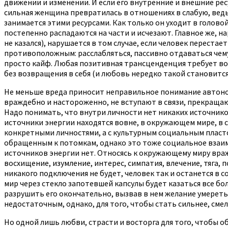
движении и изменении. И если его внутренние и внешние ре
сильная женщина превратилась в отношениях в слабую, ведь 
занимается этими ресурсами. Как только он уходит в головой
постепенно распадаются на части и исчезают. Главное же, н
не казался), нарушается в том случае, если человек перест
противоположным: расслабляться, пассивно отдаваться чему-
просто кайф. Любая позитивная трансценденция требует воз
без возвращения в себя (и любовь нередко такой становится
Не меньше вреда приносит неправильное понимание автоно
враждебно и настороженно, не вступают в связи, прекраща
Надо понимать, что внутри личности нет никаких источнико
источники энергии находятся вовне, в окружающем мире, в 
конкретными личностями, а с культурным социальным пласто
обращенным к потомкам, однако это тоже социальное взаим
источников энергии нет. Относясь к окружающему миру враж
восхищение, изумление, интерес, симпатия, влечение, тяга, 
никакого подключения не будет, человек так и останется в 
мир через стекло запотевшей капсулы будет казаться все б
разрушить его окончательно, вызвав в нем желание умереть.
недостаточным, однако, для того, чтобы стать сильнее, сме
Но одной лишь любви, страсти и восторга для того, чтобы о