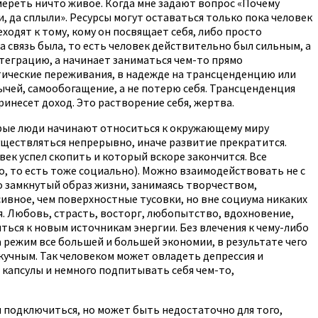
амереть ничто живое. Когда мне задают вопрос «Почему
, да сплыли». Ресурсы могут оставаться только пока человек
еходят к тому, кому он посвящает себя, либо просто
а связь была, то есть человек действительно был сильным, а
нтеграцию, а начинает заниматься чем-то прямо
татические переживания, в надежде на трансценденцию или
ычей, самообогащение, а не потерю себя. Трансценденция
ринесет доход. Это растворение себя, жертва.
рые люди начинают относиться к окружающему миру
уществляться непрерывно, иначе развитие прекратится.
ек успел скопить и который вскоре закончится. Все
, то есть тоже социально). Можно взаимодействовать не с
о замкнутый образ жизни, занимаясь творчеством,
ивное, чем поверхностные тусовки, но вне социума никаких
я. Любовь, страсть, восторг, любопытство, вдохновение,
иться к новым источникам энергии. Без влечения к чему-либо
на режим все большей и большей экономии, в результате чего
скучным. Так человеком может овладеть депрессия и
 капсулы и немного подпитывать себя чем-то,
ы подключиться, но может быть недостаточно для того,