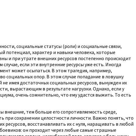
ности, социальные статусы (роли) и социальные связи,
ый потенциал, характер и навыки человека, которые
заны и при утрате внешних ресурсов постепенно происходит
случае, если эти внутренние ресурсы уже есть. Иногда
мент может осыпаться. В этом трагедия, например,
во социальных опор. В этом случае попадание в ловушку
ый не имея достаточных социальных ресурсов, вынужден их
ти, вырастающим в результате нагрузки. Однако, если у
циума, очень сомнительно, что ему удастся выжить. То есть
ы внешние, тем больше его сопротивляемость среде,
ть при сохранении целостности личности. Важно понять, что
х ресурсов, восстанавливать их с нуля, наращивать в любой
 боевиков: он проходит через любые самые страшные
ру вместо сердца, несгибаемой воле, харизме и большому