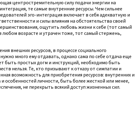
ающая центростремительную силу подачи энергии на
 интеграция, те самые внутренние ресурсы. Чем сильнее
ледователей эго-интеграция включает в себя адекватную и
тветственности и силы влияния на обстоятельства своей
совершенствования, ощутить любовь жизни к себе (тот самый
в любом возрасте и утрачен тоже, тот самый стержень,
тения внешних ресурсов, в процессе социального
нужно много ему отдавать, однако сама по себе отдача еще
ожет быть простых догм и инструкций, необходимо быть
ств нельзя. Те, кто призывают к отказу от симпатии и
венная возможность для приобретения ресурсов: внутренних и
 и особенностей личности, быть более жесткой или менее,
спечения, не перекрыть всякий доступ жизненных сил.