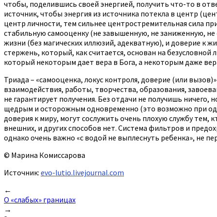
чтобы, поделившись своей энергией, получить что-то в от
источник, чтобы энергия из источника потекла в центр (цен
центр личности, тем сильнее центростремительная сила пр
стабильную самооценку (не завышенную, не заниженную, не 
жизни (без магических иллюзий, адекватную), и доверие к ж
стержень, который, как считается, основан на безусловной
который некоторым дает вера в Бога, а некоторым даже вера
Триада – «самооценка, локус контроля, доверие (или вызов)»
взаимодействия, работы, творчества, образования, завоеван
не гарантирует получения. Без отдачи не получишь ничего, 
щедрым и осторожным одновременно (это возможно при одновр
доверия к миру, могут сослужить очень плохую службу тем, 
внешних, и других способов нет. Система фильтров и предо
однако очень важно «с водой не выплеснуть ребенка», не пе
© Марина Комиссарова
Источник:
evo-lutio.livejournal.com
Post
←
О «слабых» границах
navigation
→