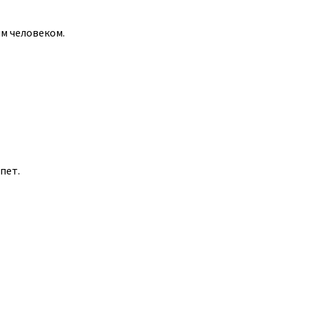
м человеком.
пет.