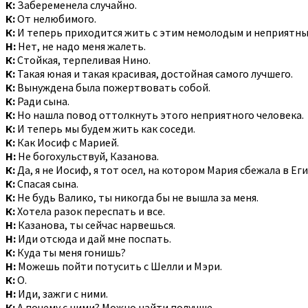
К:
Забеременела случайно.
К:
От нелюбимого.
К:
И теперь приходится жить с этим немолодым и неприятны
Н:
Нет, не надо меня жалеть.
К:
Стойкая, терпеливая Нино.
К:
Такая юная и такая красивая, достойная самого лучшего.
К:
Вынуждена была пожертвовать собой.
К:
Ради сына.
К:
Но нашла повод оттолкнуть этого неприятного человека.
К:
И теперь мы будем жить как соседи.
К:
Как Иосиф с Марией.
Н:
Не богохульствуй, Казанова.
К:
Да, я не Иосиф, я тот осел, на котором Мария сбежала в Еги
К:
Спасая сына.
К:
Не будь Валико, ты никогда бы не вышла за меня.
К:
Хотела разок переспать и все.
Н:
Казанова, ты сейчас нарвешься.
Н:
Иди отсюда и дай мне поспать.
К:
Куда ты меня гонишь?
Н:
Можешь пойти потусить с Шелли и Мэри.
К:
О.
Н:
Иди, зажги с ними.
К:
А почему с ними? Можно найти получше.