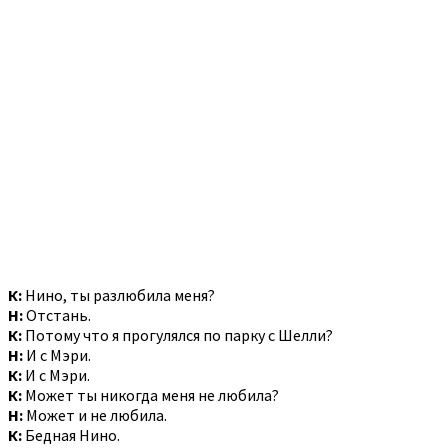
К:
Нино, ты разлюбила меня?
Н:
Отстань.
К:
Потому что я прогулялся по парку с Шелли?
Н:
И с Мэри.
К:
И с Мэри.
К:
Может ты никогда меня не любила?
Н:
Может и не любила.
К:
Бедная Нино.