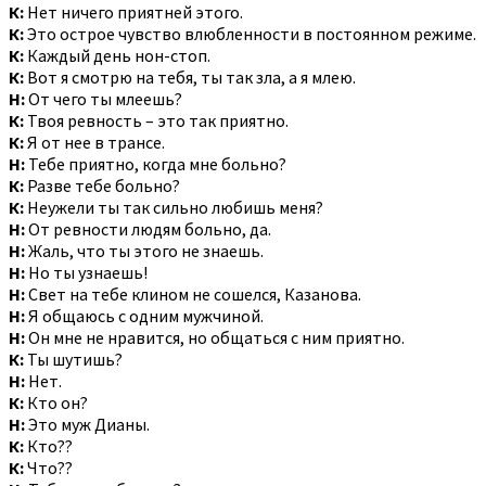
К:
Нет ничего приятней этого.
К:
Это острое чувство влюбленности в постоянном режиме.
К:
Каждый день нон-стоп.
К:
Вот я смотрю на тебя, ты так зла, а я млею.
Н:
От чего ты млеешь?
К:
Твоя ревность – это так приятно.
К:
Я от нее в трансе.
Н:
Тебе приятно, когда мне больно?
К:
Разве тебе больно?
К:
Неужели ты так сильно любишь меня?
Н:
От ревности людям больно, да.
Н:
Жаль, что ты этого не знаешь.
Н:
Но ты узнаешь!
Н:
Свет на тебе клином не сошелся, Казанова.
Н:
Я общаюсь с одним мужчиной.
Н:
Он мне не нравится, но общаться с ним приятно.
К:
Ты шутишь?
Н:
Нет.
К:
Кто он?
Н:
Это муж Дианы.
К:
Кто??
К:
Что??