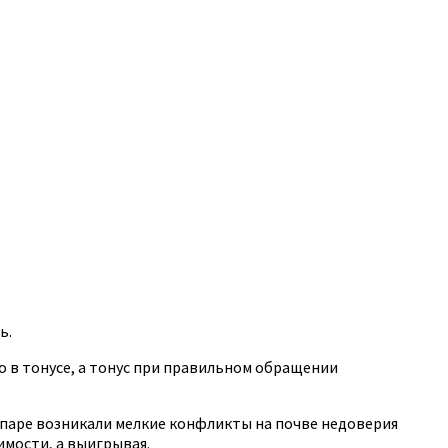
ь.
о в тонусе, а тонус при правильном обращении
й паре возникали мелкие конфликты на почве недоверия
имости, а выигрывая.