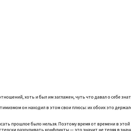
тношений, хоть и был им заглажен, чуть что давал о себе знат
тимизмом он находил в этом свои плюсы: их обоих это держал
исать прошлое было нельзя. Поэтому время от времени в это
стерски разруливать конфликты — это значит не теряя в знач