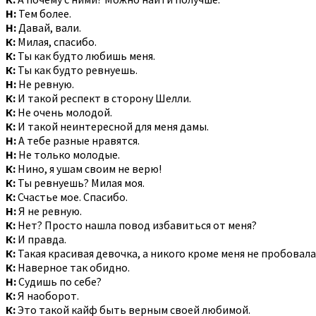
Н:
Тем более.
Н:
Давай, вали.
К:
Милая, спасибо.
К:
Ты как будто любишь меня.
К:
Ты как будто ревнуешь.
Н:
Не ревную.
К:
И такой респект в сторону Шелли.
К:
Не очень молодой.
К:
И такой неинтересной для меня дамы.
Н:
А тебе разные нравятся.
Н:
Не только молодые.
К:
Нино, я ушам своим не верю!
К:
Ты ревнуешь? Милая моя.
К:
Счастье мое. Спасибо.
Н:
Я не ревную.
К:
Нет? Просто нашла повод избавиться от меня?
К:
И правда.
К:
Такая красивая девочка, а никого кроме меня не пробовала
К:
Наверное так обидно.
Н:
Судишь по себе?
К:
Я наоборот.
К:
Это такой кайф быть верным своей любимой.