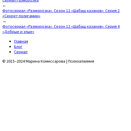
Сериал Разморозка
Post
←
Фотосериал «Разморозка». Сезон 12 «Шабаш казанов». Серия 2
navigation
«Секрет полигамии»
→
Фотосериал «Разморозка». Сезон 12 «Шабаш казанов». Серия 4
«Добрые и злые»
Главная
Блог
Сериал
© 2015–2024 Марина Комиссарова | Психоалхимия