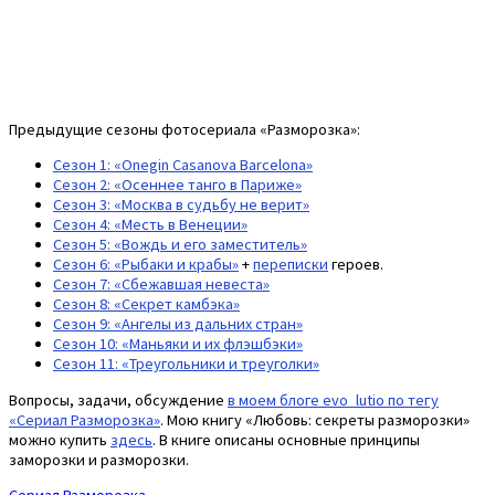
Предыдущие сезоны фотосериала «Разморозка»:
Сезон 1: «Onegin Casanova Barcelona»
Сезон 2: «Осеннее танго в Париже»
Сезон 3: «Москва в судьбу не верит»
Сезон 4: «Месть в Венеции»
Сезон 5: «Вождь и его заместитель»
Сезон 6: «Рыбаки и крабы»
+
переписки
героев.
Сезон 7: «Сбежавшая невеста»
Сезон 8: «Секрет камбэка»
Сезон 9: «Ангелы из дальних стран»
Сезон 10: «Маньяки и их флэшбэки»
Сезон 11: «Треугольники и треуголки»
Вопросы, задачи, обсуждение
в моем блоге evo_lutio по тегу
«Сериал Разморозка»
. Мою книгу «Любовь: секреты разморозки»
можно купить
здесь
. В книге описаны основные принципы
заморозки и разморозки.