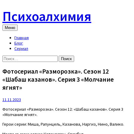
Skip
to
Психоалхимия
content
Меню
Главная
Блог
Сериал
Найти:
Фотосериал «Разморозка». Сезон 12
«Шабаш казанов». Серия 3 «Молчание
ягнят»
11.11.2023
Фотосериал «Разморозка». Сезон 12: «Шабаш казанов». Серия 3
«Молчание ягнят».
Герои серии: Миша, Рапунцель, Казанова, Наргиз, Нино, Валико.
Места съемки серии: Копенгаген, Стамбул.